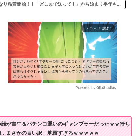
り粘着開始！！「どこまで送って！」から始まり半年も...
もっと読む
arrow_forward_ios
Powered by 
GliaStudios
M
u
t
の顔が吉牛＆パチンコ通いのギャンブラーだったｗｗ待ち
e
句…まさかの言い訳←地雷すぎるｗｗｗｗｗ