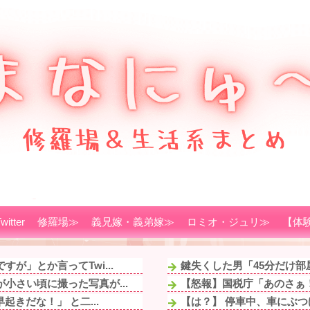
witter
修羅場≫
義兄嫁・義弟嫁≫
ロミオ・ジュリ≫
【体
が」とか言ってTwi...
鍵失くした男「45分だけ部
小さい頃に撮った写真が...
【怒報】国税庁「あのさぁ！
きだな！」 と二...
【は？】 停車中、車にぶつ