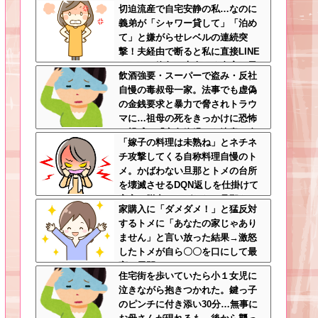
切迫流産で自宅安静の私…なのに
手料理食べたいなら素直に言え
義弟が「シャワー貸して」「泊め
て」と嫌がらせレベルの連続突
撃！夫経由で断ると私に直接LINE
してきて絶句←大人しく自宅の風
飲酒強要・スーパーで盗み・反社
呂に入れよ
自慢の毒叔母一家。法事でも虚偽
の金銭要求と暴力で脅されトラウ
マに…祖母の死をきっかけに恐怖
の親戚と「永久絶縁」を決意←自
「嫁子の料理は未熟ね」とネチネ
分の身の安全を最優先にして大正
チ攻撃してくる自称料理自慢のト
解
メ。かばわない旦那とトメの台所
を壊滅させるDQN返しを仕掛けて
実家に脱出←かばわない旦那も一
家購入に「ダメダメ！」と猛反対
緒に痛い目見ろ
するトメに「あなたの家じゃあり
ません」と言い放った結果→激怒
したトメが自ら〇〇を口にして最
高の展開へｗｗｗｗｗｗ
住宅街を歩いていたら小１女児に
泣きながら抱きつかれた。鍵っ子
のピンチに付き添い30分…無事に