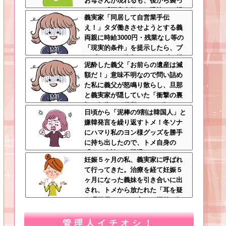
お母さんが現れるも、後から襲っ
てきた「不審者扱いの恐怖」←親
義実家「同居して自営業手伝
切心が裏目に出るかもしれない世
え！」タダ働きさせようとする義
の中怖すぎる
両親に時給3000円・残業なし等の
「現実的条件」を提示したら、ブ
チギレられて絶句ｗｗ←タダで働
泥酔した義父「お前らの遺産は減
く嫁がいるわけないだろ
額だ！」意味不明なので問い詰め
た私に義父が怒鳴り散らし、旦那
と義実家が隠していた「衝撃の裏
切り行為」が発覚ｗｗｗ←知らん
日頃から「泥棒の9割は韓国人」と
間に200万払われてて草
嫌韓発言を繰り返すトメ！冬ソナ
にハマり私のヨン様グッズを勝手
に持ち出したので、トメ自身の
「あの自論」で撃退したったｗｗ
妊娠５ヶ月の私、義実家に呼ばれ
←矛盾だらけのトメにブーメラン
て行ってきた。治療を経て妊娠５
刺さりまくり
ヶ月になった義妹を引き合いに出
され、トメから放たれた「耳を疑
う理不尽すぎる一言」に愕然←妊
娠時期の操作とか超能力者かよ
管理人イチオシ！