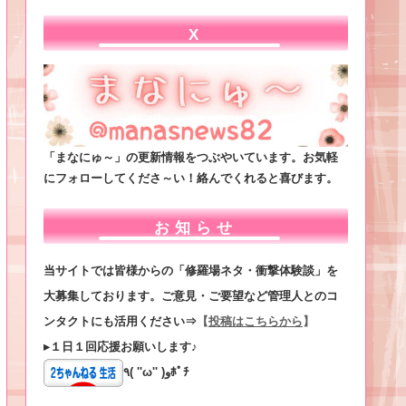
X
「まなにゅ～」の更新情報をつぶやいています。お気軽
にフォローしてくださ～い！絡んでくれると喜びます。
お知らせ
当サイトでは皆様からの「修羅場ネタ・衝撃体験談」を
大募集しております。ご意見・ご要望など管理人とのコ
ンタクトにも活用ください⇒
【
投稿はこちらから
】
▸１日１回応援お願いします♪
٩( ''ω'' )وﾎﾟﾁ