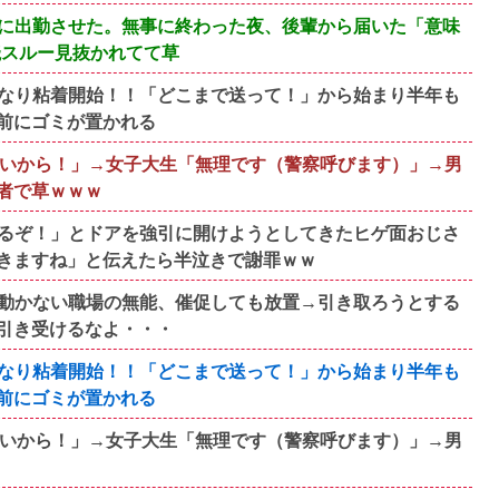
に出勤させた。無事に終わった夜、後輩から届いた「意味
読スルー見抜かれてて草
なり粘着開始！！「どこまで送って！」から始まり半年も
前にゴミが置かれる
ないから！」→女子大生「無理です（警察呼びます）」→男
者で草ｗｗｗ
るぞ！」とドアを強引に開けようとしてきたヒゲ面おじさ
きますね」と伝えたら半泣きで謝罪ｗｗ
動かない職場の無能、催促しても放置→引き取ろうとする
引き受けるなよ・・・
なり粘着開始！！「どこまで送って！」から始まり半年も
前にゴミが置かれる
ないから！」→女子大生「無理です（警察呼びます）」→男