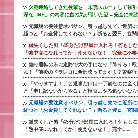
欠勤連絡してきた後輩を「未読スルー」して強引
深なLINE」の内容に血の気が引いた話←完全に未
元職場の要注意オバサン、引っ越し先でご近所に
経つと「お金貸してくれない？」断ると翌日、玄関
鍵失くした男「45分だけ部屋に入れろ！何もし
「熱中症になれってか！使えないな！」完全に不審
煽り運転の末に道路で大の字になり「降りろ！殴
ん！「前後のドラレコに全部映ってますよ？警察行
「やりますよ！」と返事だけは一丁前なのに全く
と「申し訳ないからやる」と拒否…やる気ないなら
元職場の要注意オバサン、引っ越し先でご近所に
経つと「お金貸してくれない？」断ると翌日、玄関
鍵失くした男「45分だけ部屋に入れろ！何もし
「熱中症になれってか！使えないな！」完全に...