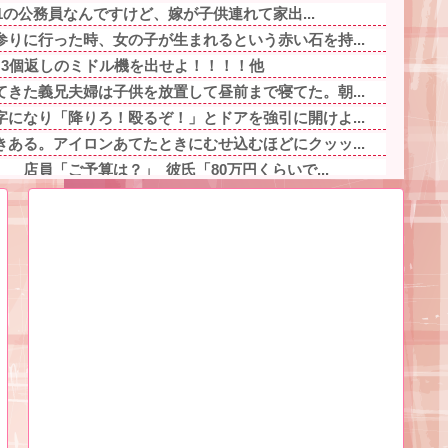
.1の公務員なんですけど、嫁が子供連れて家出...
りに行った時、女の子が生まれるという赤い石を持...
留3個返しのミドル機を出せよ！！！！他
きた義兄夫婦は子供を放置して昼前まで寝てた。朝...
になり「降りろ！殴るぞ！」とドアを強引に開けよ...
ある。アイロンあてたときにむせ込むほどにクッッ...
 店員「ご予算は？」 彼氏「80万円くらいで...
奴でも最後まで残ってそうな都道府県ってどこ？？...
ゃない！嫁が義妹旦那とフリンしたのよ！」私「D...
でENHYPEN・NI-KIの「謝罪文」が...
寿司『飯が硬くなって美味しく無くなる』って怒ら...