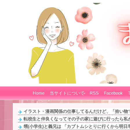
Home
当サイトについて
RSS
Facebook
T
イラスト・漫画関係の仕事してるんだけど、「拾い物です
転校生と仲良くなってその子の家に遊びに行ったら私が
甥(小学生)と義兄は 「カブトムシとりに行くから明日早起