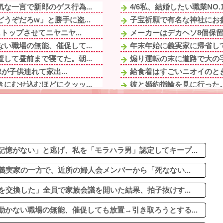
な一言で新郎のゲス行為...
4/6私、結婚したい職業NO
ぞだろw」と勝手に盗...
子宝祈願で有名な神社にお参
トップさせてニヤニヤ...
メーカーはデカヘソ8個保
い職場の無能、催促して...
年末年始に義実家に帰省して
して昼前まで寝てた。朝...
煽り運転の末に道路で大の字
が子供連れて家出...
給食着はすごいニオイのとき
にむせ込むほどにクッッ...
彼と婚約指輪を見に行った。
る義両親に時給300...
全国を旅行で周るのが趣味の
ンしたのよ！」私「D...
トメ「この子は義実家の顔じ
！」→女子大生「無理...
元キャバ嬢MINAさん死亡関連
しく無くなる』って怒ら...
冷蔵庫へ入れた富山土産の鱒
小さい頃に撮った写真が...
憶がない」と逃げ、私を「モラハラ男」認定してキープ...
義実家の一方で、近所の婦人会メンバーから「死なない...
を交換した」全員で家族会議を開いた結果、拍子抜けす...
かない職場の無能、催促しても放置→引き取ろうとする...