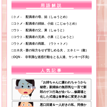
用語解説
□トメ - 配偶者の母、姑（しゅうとめ）
□コトメ - 配偶者の姉妹、小姑（こじゅうとめ）
□ウト - 配偶者の父、舅（しゅうと）
□コウト - 配偶者の兄弟、小舅（こじゅうと）
□ウトメ - 配偶者の両親、（ウト＋トメ）
□エネ夫 - 妻の味方をせず苦しめる夫 、エネミー（敵）
□DQN - 非常識な迷惑行動をとる人達、ヤンキー(不良)
人気記事
「お姉ちゃんに嫌われちゃうから
秘密」新婦妹の無邪気な一言で新
郎のゲス行為が全バレ…修羅場と
化した式場は食事会に変更され新
郎は悲惨な末路へ←警察に通報さ
悪口回避＆一人好きの私、同僚か
れてもおかしくないレベル