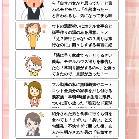
ら「自サバ女かと思ってた」と言
われモヤモヤ…「全然違った～」
と言われるも、気になって夜も眠
れない私はどこがサバサバ？←ネ
ウトの還暦祝いにホテル食事会と
チネチ気にしてる時点で自サバじ
孫手作りの湯のみを用意。トメ
ゃない
「え？旅行じゃないの？周りは旅
行なのに」図々しすぎる暴言に絶
句←孫の気持ちを無下にする最低
「隣に早く家建てろ」とうるさい
ババア
義母。モデルハウス巡りを報告し
たら「草刈り誰がするのw」と煽っ
てきたので…旦那が放った「一
言」に義母オロオロｗｗ←嫌味を
フル勤務の私に無職義妹やニート
逆手にとった神対応すぎる
コウト全員分の家事を押し付ける
義家族！早朝4時起き生活に限界。
ついに言い放った「強烈なド直球
正論」に義一族阿鼻叫喚ｗｗ←怠
紹介された男と食事に行くも何を
け者どもに正論のナイフをグサリ
食べても「まずい」「臭い」と文
句連発！不快すぎて断った後、友
人から明かされた男の「狂気すぎ
る勘違いシナリオ」に絶句ｗｗ←