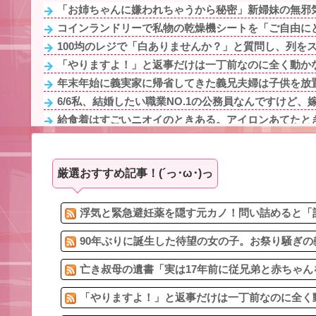
「お姉ちゃんに嫌われちゃうから秘密」新婦妹の無邪気
コインランドリーで私物の乾燥機シートを「ご自由にどう
100均のレジで「白ありませんか？」と質問し、列をス
「やりますよ！」と返事だけは一丁前なのに全く動かな
年末年始に義実家に帰省してきた義兄夫婦は子供を放置
6/6私、結婚したい職業NO.1の公務員なんですけど、嫁
給食着はすごいニオイのときある。アイロンあてたとき
義実家「同居して自営業手伝え！」タダ働きさせようとす
トメ「この子は義実家の顔じゃない！嫁が義妹旦那とフリ
厳選おすすめ記事！(´っ･ω･)っ
鍵失くした男「45分だけ部屋に入れろ！何もしないから
冷蔵庫へ入れた富山土産の鱒寿司『飯が硬くなって美味
転校生と仲良くなってその子の家に遊びに行ったら私が
浮気と緊急避妊薬を隠す元カノ！問い詰めると「記
90年ぶりに誕生した待望の女の子。お祭り騒ぎの
亡き叔母の遺書「実は17年前に従兄弟と赤ちゃん
「やりますよ！」と返事だけは一丁前なのに全く動