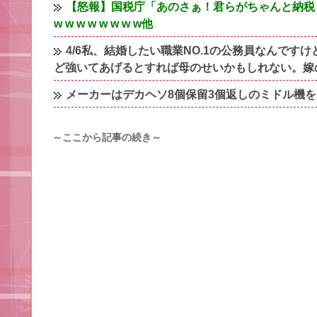
【怒報】国税庁「あのさぁ！君らがちゃんと納税
w w w w w w w w他
4/6私、結婚したい職業NO.1の公務員なんで
ど強いてあげるとすれば母のせいかもしれない。嫁
メーカーはデカヘソ8個保留3個返しのミドル機
～ここから記事の続き～