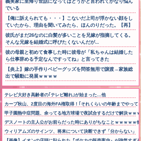
義実家に里帰り世話になってはどうかと言われてかなり悩ん
でいる
【俺に訴えられても・・・】こないだ上司が浮かない顔をし
ていたから、理由を聞いてみたら、ほんのりだった。【再】
彼氏がまだ26なのに白髪が多いことを兄嫁が指摘してくる。
そんな兄嫁を結婚式に呼びたくないんだが...
彼の母親と初めて食事した時に彼母が「私ちゃんは結婚した
ら仕事辞める予定なんですってね」と言ってきた
【炎上】嫁の手作りベビーグッズを問答無用で譲渡→家族総
出で騒動に発展ｗｗｗｗ
テレビ大好き高齢者の｢テレビ離れ｣が始まった…他
カープ秋山、2度目の海外FA権取得！｢それくらいの年齢までやって
甲子園熱中症問題、余ってる地方球場で夜試合するだけで解決ｗｗｗ
デスノートの主人公がお前らだった時にありがちなことｗｗｗｗｗ他
ウィリアムズのサインツ、将来について決断できず「分からない」「
【画像】イオンの店頭に貼られた『ポケカの販売案内』が強気すぎる