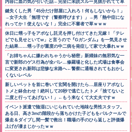
内容に血の気が引いた話←完全に未読スルー見抜かれてて草
鍵失くした男「45分だけ部屋に入れろ！何もしないから！」
→女子大生「無理です（警察呼びます）」→男「熱中症にな
れってか！使えないな！」完全に不審者で草ｗｗｗ
休日に甥っ子をアポなし託児を押し付けてきた兄嫁！「テレ
ビでも見せといてw」と言うので『Gガンダム』を一気見させ
た結果……甥っ子が重度の中二病を発症して家で大暴れｗｗ
「お姉ちゃんに嫌われちゃうから秘密」新婦妹の無邪気な一
言で新郎のゲス行為が全バレ…修羅場と化した式場は食事会
に変更され新郎は悲惨な末路へ←警察に通報されてもおかし
くないレベル
新しいペットを首に巻いて玄関を開けたら…居座りアポなし
トメと鉢合わせ！絶叫して20秒で逃亡したトメ「捨てないと
二度と行ってあげない！」←もう来なくて大丈夫ですｗ
イベント派遣で陰湿にいじられていた地味な男性スタッフ。
ある日、高さ3mの階段から落ちかけた子どもをパルクールで
爆走＆ダイブし間一髪で救出！職場の手のひら返しと評価爆
上げが凄まじかったｗｗ