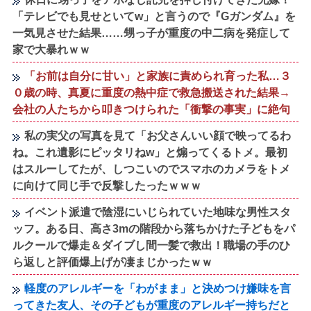
「テレビでも見せといてw」と言うので『Gガンダム』を
一気見させた結果……甥っ子が重度の中二病を発症して
家で大暴れｗｗ
「お前は自分に甘い」と家族に責められ育った私…３
０歳の時、真夏に重度の熱中症で救急搬送された結果→
会社の人たちから叩きつけられた「衝撃の事実」に絶句
私の実父の写真を見て「お父さんいい顔で映ってるわ
ね。これ遺影にピッタリねw」と煽ってくるトメ。最初
はスルーしてたが、しつこいのでスマホのカメラをトメ
に向けて同じ手で反撃したったｗｗｗ
イベント派遣で陰湿にいじられていた地味な男性スタ
ッフ。ある日、高さ3mの階段から落ちかけた子どもをパ
ルクールで爆走＆ダイブし間一髪で救出！職場の手のひ
ら返しと評価爆上げが凄まじかったｗｗ
軽度のアレルギーを「わがまま」と決めつけ嫌味を言
ってきた友人、その子どもが重度のアレルギー持ちだと