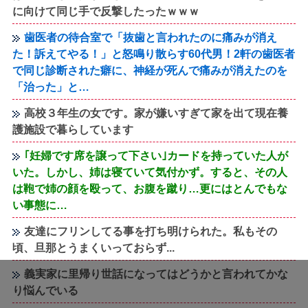
に向けて同じ手で反撃したったｗｗｗ
歯医者の待合室で「抜歯と言われたのに痛みが消え
た！訴えてやる！」と怒鳴り散らす60代男！2軒の歯医者
で同じ診断された癖に、神経が死んで痛みが消えたのを
「治った」と…
高校３年生の女です。家が嫌いすぎて家を出て現在養
護施設で暮らしています
｢妊婦です席を譲って下さい｣カードを持っていた人が
いた。しかし、姉は寝ていて気付かず。すると、その人
は鞄で姉の顔を殴って、お腹を蹴り…更にはとんでもな
い事態に…
友達にフリンしてる事を打ち明けられた。私もその
頃、旦那とうまくいっておらず...
義実家に里帰り世話になってはどうかと言われてかな
り悩んでいる