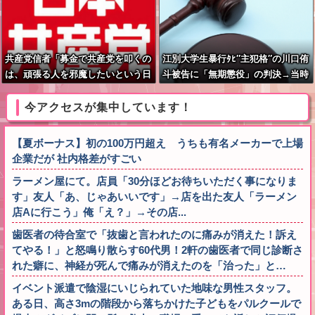
共産党信者「募金で共産党を叩くの
江別大学生暴行ﾀﾋ″主犯格″の川口侑
は、頑張る人を邪魔したいという日
斗被告に「無期懲役」の判決→当時
本人らしい薄暗い欲望のせい」
17歳少年に「懲役30年」の判決
今アクセスが集中しています！
【夏ボーナス】初の100万円超え うちも有名メーカーで上場
企業だが 社内格差がすごい
ラーメン屋にて。店員「30分ほどお待ちいただく事になりま
す」友人「あ、じゃあいいです」→店を出た友人「ラーメン
店Aに行こう」俺「え？」→その店...
歯医者の待合室で「抜歯と言われたのに痛みが消えた！訴え
てやる！」と怒鳴り散らす60代男！2軒の歯医者で同じ診断さ
れた癖に、神経が死んで痛みが消えたのを「治った」と…
イベント派遣で陰湿にいじられていた地味な男性スタッフ。
ある日、高さ3mの階段から落ちかけた子どもをパルクールで