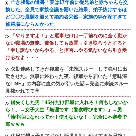
亡き叔母の遺書「実は17年前に従兄弟と赤ちゃんを交
換した」全員で家族会議を開いた結果、拍子抜けするほ
ど〇〇な展開を迎えて婚約者呆然←家族の絆が深すぎて
修羅場にならんかった
「やりますよ！」と返事だけは一丁前なのに全く動か
ない職場の無能、催促しても放置→引き取ろうとすると
「申し訳ないからやる」と拒否…やる気ないなら引き受
けるなよ・・・
欠勤連絡してきた後輩を「未読スルー」して強引に出
勤させた。無事に終わった夜、後輩から届いた「意味深
なLINE」の内容に血の気が引いた話←完全に未読スルー
見抜かれてて草
鍵失くした男「45分だけ部屋に入れろ！何もしないか
ら！」→女子大生「無理です（警察呼びます）」→男
「熱中症になれってか！使えないな！」完全に不審者で
草ｗｗｗ
休日に甥っ子をアポなし託児を押し付けてきた兄嫁！