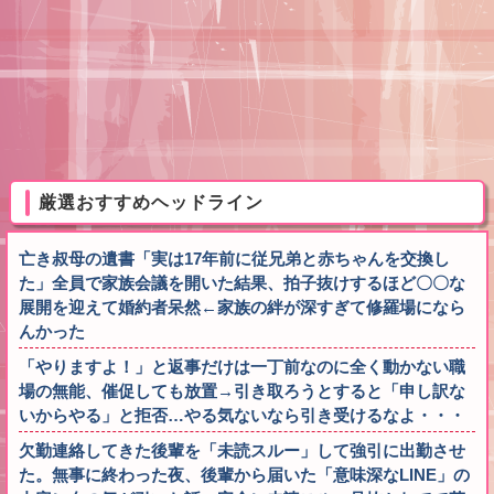
厳選おすすめヘッドライン
亡き叔母の遺書「実は17年前に従兄弟と赤ちゃんを交換し
た」全員で家族会議を開いた結果、拍子抜けするほど〇〇な
展開を迎えて婚約者呆然←家族の絆が深すぎて修羅場になら
んかった
「やりますよ！」と返事だけは一丁前なのに全く動かない職
場の無能、催促しても放置→引き取ろうとすると「申し訳な
いからやる」と拒否…やる気ないなら引き受けるなよ・・・
欠勤連絡してきた後輩を「未読スルー」して強引に出勤させ
た。無事に終わった夜、後輩から届いた「意味深なLINE」の