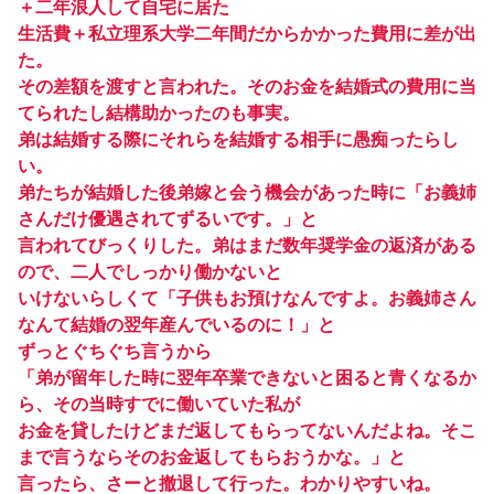
＋二年浪人して自宅に居た
生活費＋私立理系大学二年間だからかかった費用に差が出
た。
その差額を渡すと言われた。そのお金を結婚式の費用に当
てられたし結構助かったのも事実。
弟は結婚する際にそれらを結婚する相手に愚痴ったらし
い。
弟たちが結婚した後弟嫁と会う機会があった時に「お義姉
さんだけ優遇されてずるいです。」と
言われてびっくりした。弟はまだ数年奨学金の返済がある
ので、二人でしっかり働かないと
いけないらしくて「子供もお預けなんですよ。お義姉さん
なんて結婚の翌年産んでいるのに！」と
ずっとぐちぐち言うから
「弟が留年した時に翌年卒業できないと困ると青くなるか
ら、その当時すでに働いていた私が
お金を貸したけどまだ返してもらってないんだよね。そこ
まで言うならそのお金返してもらおうかな。」と
言ったら、さーと撤退して行った。わかりやすいね。