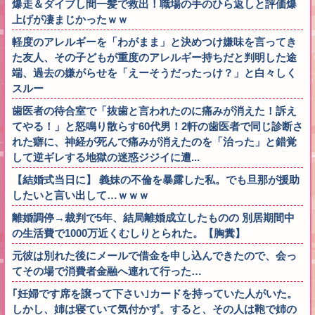
爆走＆ダイブし間一髪で救出！職場の手のひら返しと評価爆
上げが凄まじかったｗｗ
軽度のアレルギーを「わがまま」と決めつけ嫌味を言ってき
た友人、その子どもが重度のアレルギー持ちだと判明した途
端、過去の嫌がらせを「えーそうだったっけ？」と白々しく
スルー
歯医者の待合室で「抜歯と言われたのに痛みが消えた！訴え
てやる！」と怒鳴り散らす60代男！2軒の歯医者で同じ診断さ
れた癖に、神経が死んで痛みが消えたのを「治った」と錯覚
して逆ギレする地獄の迷惑ジジイに遭...
【結婚式当日に】 義妹の不倫を暴露した私。でも旦那が援助
したいと言い出して…ｗｗｗ
離婚調停→裁判で5年、結局離婚成立したものの 別居期間中
の生活費で1000万近くむしりとられた。【胸糞】
元彼は別れた後にメールで借金を申し込んできたので、会っ
てその場で消費者金融へ連れて行った…
｢妊婦です席を譲って下さい｣カードを持っていた人がいた。
しかし、姉は寝ていて気付かず。すると、その人は鞄で姉の