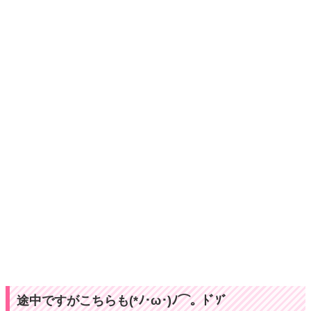
途中ですがこちらも(*ﾉ･ω･)ﾉ⌒。ﾄﾞｿﾞ