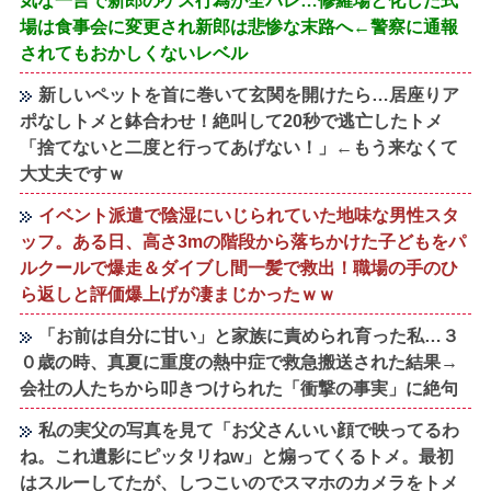
気な一言で新郎のゲス行為が全バレ…修羅場と化した式
場は食事会に変更され新郎は悲惨な末路へ←警察に通報
されてもおかしくないレベル
新しいペットを首に巻いて玄関を開けたら…居座りア
ポなしトメと鉢合わせ！絶叫して20秒で逃亡したトメ
「捨てないと二度と行ってあげない！」←もう来なくて
大丈夫ですｗ
イベント派遣で陰湿にいじられていた地味な男性スタ
ッフ。ある日、高さ3mの階段から落ちかけた子どもをパ
ルクールで爆走＆ダイブし間一髪で救出！職場の手のひ
ら返しと評価爆上げが凄まじかったｗｗ
「お前は自分に甘い」と家族に責められ育った私…３
０歳の時、真夏に重度の熱中症で救急搬送された結果→
会社の人たちから叩きつけられた「衝撃の事実」に絶句
私の実父の写真を見て「お父さんいい顔で映ってるわ
ね。これ遺影にピッタリねw」と煽ってくるトメ。最初
はスルーしてたが、しつこいのでスマホのカメラをトメ