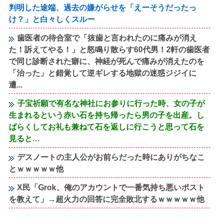
判明した途端、過去の嫌がらせを「えーそうだったっ
け？」と白々しくスルー
歯医者の待合室で「抜歯と言われたのに痛みが消え
た！訴えてやる！」と怒鳴り散らす60代男！2軒の歯医者
で同じ診断された癖に、神経が死んで痛みが消えたのを
「治った」と錯覚して逆ギレする地獄の迷惑ジジイに
遭...
子宝祈願で有名な神社にお参りに行った時、女の子が
生まれるという赤い石を持ち帰ったら男の子を出産。し
ばらくしてお礼も兼ねて石を返しに行こうと思って石を
見ると…
デスノートの主人公がお前らだった時にありがちなこ
とｗｗｗｗｗ他
X民「Grok、俺のアカウントで一番気持ち悪いポスト
を教えて」→超火力の回答に完全敗北するｗｗｗｗｗ他