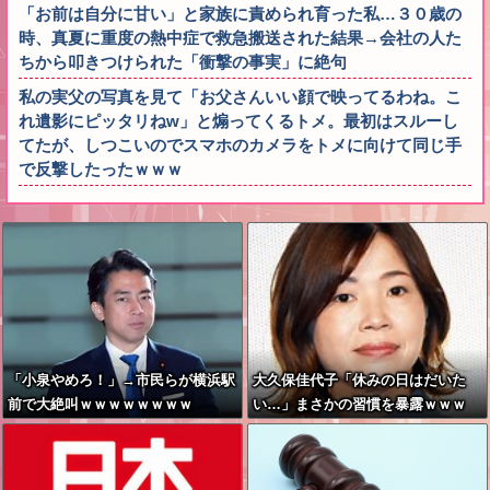
「お前は自分に甘い」と家族に責められ育った私…３０歳の
時、真夏に重度の熱中症で救急搬送された結果→会社の人た
ちから叩きつけられた「衝撃の事実」に絶句
私の実父の写真を見て「お父さんいい顔で映ってるわね。こ
れ遺影にピッタリねw」と煽ってくるトメ。最初はスルーし
てたが、しつこいのでスマホのカメラをトメに向けて同じ手
で反撃したったｗｗｗ
「小泉やめろ！」→市民らが横浜駅
大久保佳代子「休みの日はだいた
前で大絶叫ｗｗｗｗｗｗｗｗ
い…」まさかの習慣を暴露ｗｗｗ