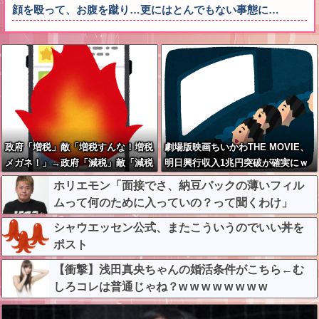
顔を殴って、お腹を蹴り…更にはとんでもない事態に…
政府「増税」敵「増税すんな！増税
劇場版映画ちいかわTHE MOVIE、
メガネ！」→政府「減税」敵「減税
明日興行収入1兆円突破が確実にｗ
すんな！社会保障どうなる！」
ｗｗｗｗｗｗｗｗｗｗｗｗ
ホリエモン「面接でさ、納豆パックの薄いフィル
ムって何のために入っていの？って聞くわけ」
シャウエッセン公式、またこういうのでいい丼を
ポスト
【衝撃】浅田真央ちゃんの婚活条件がこちら←む
しろコレは普通じゃね？w w w w w w w w