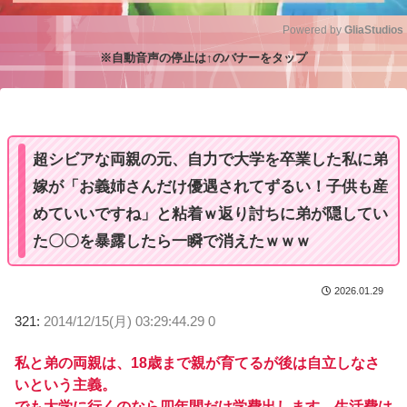
Powered by 
GliaStudios
※自動音声の停止は↑のバナーをタップ
M
u
t
e
超シビアな両親の元、自力で大学を卒業した私に弟
嫁が「お義姉さんだけ優遇されてずるい！子供も産
めていいですね」と粘着ｗ返り討ちに弟が隠してい
た〇〇を暴露したら一瞬で消えたｗｗｗ
2026.01.29
321:
2014/12/15(月) 03:29:44.29 0
私と弟の両親は、18歳まで親が育てるが後は自立しなさ
いという主義。
でも大学に行くのなら四年間だけ学費出します。生活費は