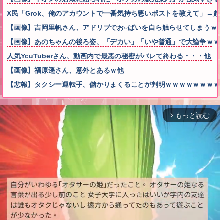
X民「Grok、俺のアカウントで一番気持ち悪いポストを教えて」→
【画像】吉岡里帆さん、アドリブでお○ぱいを自ら触らせてしまうｗ
【画像】あのちゃんの後ろ姿、「デカい」「いや普通」で大論争ｗｗ
人気YouTuberさん、動画内で最悪の秘密がバレて終わる・・・他
【画像】福原遥さん、意外とあるｗ他
【悲報】タクシー運転手、儲かりまくることが判明ｗｗｗｗｗｗｗｗ
もっと読む
arrow_forward_ios