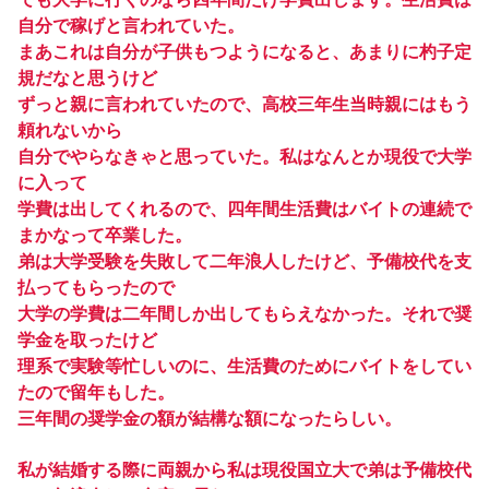
自分で稼げと言われていた。
まあこれは自分が子供もつようになると、あまりに杓子定
規だなと思うけど
ずっと親に言われていたので、高校三年生当時親にはもう
頼れないから
自分でやらなきゃと思っていた。私はなんとか現役で大学
に入って
学費は出してくれるので、四年間生活費はバイトの連続で
まかなって卒業した。
弟は大学受験を失敗して二年浪人したけど、予備校代を支
払ってもらったので
大学の学費は二年間しか出してもらえなかった。それで奨
学金を取ったけど
理系で実験等忙しいのに、生活費のためにバイトをしてい
たので留年もした。
三年間の奨学金の額が結構な額になったらしい。
私が結婚する際に両親から私は現役国立大で弟は予備校代