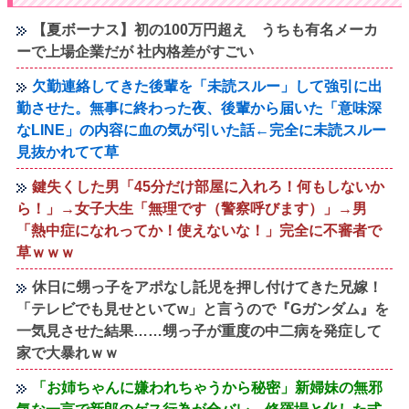
【夏ボーナス】初の100万円超え うちも有名メーカ
ーで上場企業だが 社内格差がすごい
欠勤連絡してきた後輩を「未読スルー」して強引に出
勤させた。無事に終わった夜、後輩から届いた「意味深
なLINE」の内容に血の気が引いた話←完全に未読スルー
見抜かれてて草
鍵失くした男「45分だけ部屋に入れろ！何もしないか
ら！」→女子大生「無理です（警察呼びます）」→男
「熱中症になれってか！使えないな！」完全に不審者で
草ｗｗｗ
休日に甥っ子をアポなし託児を押し付けてきた兄嫁！
「テレビでも見せといてw」と言うので『Gガンダム』を
一気見させた結果……甥っ子が重度の中二病を発症して
家で大暴れｗｗ
「お姉ちゃんに嫌われちゃうから秘密」新婦妹の無邪