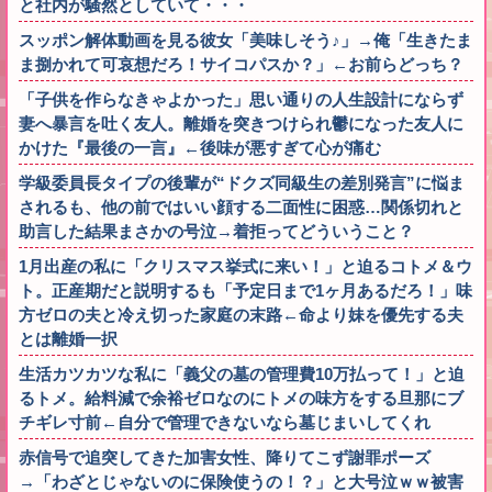
と社内が騒然としていて・・・
スッポン解体動画を見る彼女「美味しそう♪」→俺「生きたま
ま捌かれて可哀想だろ！サイコパスか？」←お前らどっち？
「子供を作らなきゃよかった」思い通りの人生設計にならず
妻へ暴言を吐く友人。離婚を突きつけられ鬱になった友人に
かけた『最後の一言』←後味が悪すぎて心が痛む
学級委員長タイプの後輩が“ドクズ同級生の差別発言”に悩ま
されるも、他の前ではいい顔する二面性に困惑…関係切れと
助言した結果まさかの号泣→着拒ってどういうこと？
1月出産の私に「クリスマス挙式に来い！」と迫るコトメ＆ウ
ト。正産期だと説明するも「予定日まで1ヶ月あるだろ！」味
方ゼロの夫と冷え切った家庭の末路←命より妹を優先する夫
とは離婚一択
生活カツカツな私に「義父の墓の管理費10万払って！」と迫
るトメ。給料減で余裕ゼロなのにトメの味方をする旦那にブ
チギレ寸前←自分で管理できないなら墓じまいしてくれ
赤信号で追突してきた加害女性、降りてこず謝罪ポーズ
→「わざとじゃないのに保険使うの！？」と大号泣ｗｗ被害