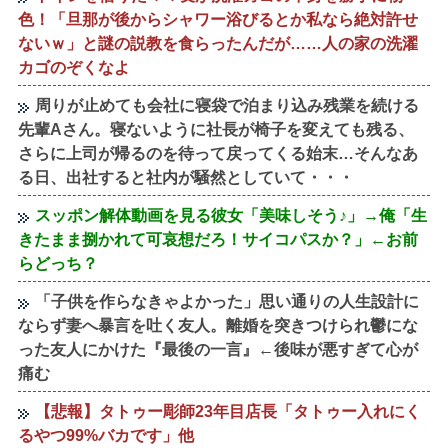
色！「旦那が後からシャワー浴びるとか私なら絶対許せ
ないｗ」と謎の説教を食らったんだが……人の家の洗濯
カゴのぞくなよ
周りが止めても会社に寝袋で泊まり込み残業を続ける
先輩Aさん。寝ないように社長が椅子を変えても残る、
さらに上司が帰るのを待って戻ってくる始末…そんなあ
る日、出社すると社内が騒然としていて・・・
スッポン解体動画を見る彼女「美味しそう♪」→俺「生
きたまま捌かれて可哀想だろ！サイコパスか？」←お前
らどっち？
「子供を作らなきゃよかった」思い通りの人生設計に
ならず妻へ暴言を吐く友人。離婚を突きつけられ鬱にな
った友人にかけた『最後の一言』←後味が悪すぎて心が
痛む
【悲報】タトゥー彫師23年目店長「タトゥー入れにく
るやつ99%バカです」他