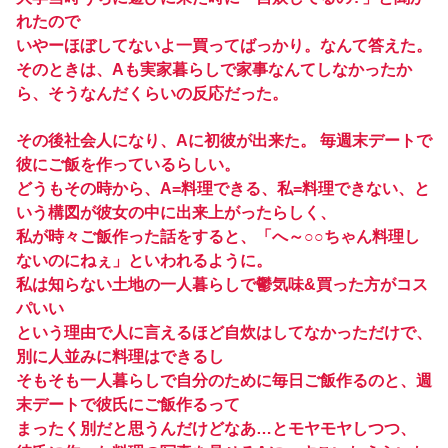
れたので
いやーほぼしてないよ一買ってばっかり。なんて答えた。
そのときは、Aも実家暮らしで家事なんてしなかったか
ら、そうなんだくらいの反応だった。
その後社会人になり、Aに初彼が出来た。 毎週末デートで
彼にご飯を作っているらしい。
どうもその時から、A=料理できる、私=料理できない、と
いう構図が彼女の中に出来上がったらしく、
私が時々ご飯作った話をすると、「へ～○○ちゃん料理し
ないのにねぇ」といわれるように。
私は知らない土地の一人暮らしで鬱気味&買った方がコス
パいい
という理由で人に言えるほど自炊はしてなかっただけで、
別に人並みに料理はできるし
そもそも一人暮らしで自分のために毎日ご飯作るのと、週
末デートで彼氏にご飯作るって
まったく別だと思うんだけどなあ…とモヤモヤしつつ、