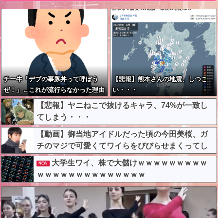
チー牛「デブの事豚丼って呼ぼう
【悲報】熊本さんの地震、しつこ
ぜ！」←これが流行らなかった理由
い・・・
【悲報】ヤニねこで抜けるキャラ、74%が一致し
てしまう・・・
【動画】御当地アイドルだった頃の今田美桜、ガ
チのマジで可愛くてワイらをびびらせまくってし
まうw w w w w w w w
大学生ワイ、株で大儲けｗｗｗｗｗｗｗｗｗ
NEW
ｗｗｗｗｗｗｗｗｗｗｗｗｗｗ