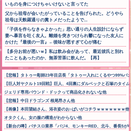
いものを身につけちゃいけないと言ってた
父から祖母が会いたがっていることを告げられた。どうやら
祖母は天麩羅通りの糞トメだったようで...
「子供を作らなきゃよかった」思い通りの人生設計にならず
妻へ暴言を吐く友人。離婚を突きつけられ鬱になった友人に
かけた『最後の一言』←後味が悪すぎて心が痛む
【多分お前が悪いｗ】私は飲み会があって、最近彼氏と別れ
たこともあったのか、無茶苦茶に飲んだ。【再】
【悲報】タトゥー彫師23年目店長「タトゥー入れにくるやつ99%バ
【巨人対ヤクルト19回戦】巨人、4回裏にダルベックと石塚のタイム
ジェリド専用バウンド・ドックって商品化されないな他
【悲報】中日ドラゴンズ 根尾昂さん他
【画像】本田望結さん、浴衣姿のお○ぱいがコチラｗｗｗｗｗｗｗ他
オタクくん、女の服の構造がわからない他
【新台の噂】パチスロ業界「バジ4、モンキーRED、北斗、番長5