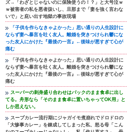
ズ→「わざとじゃないのに保険使うの！？」と大号泣ｗ
ｗ被害者の私を悪者扱いし、旦那まで「妻を強く言わな
いで」と庇い出す地獄の事故現場
「子供を作らなきゃよかった」思い通りの人生設計に
ならず妻へ暴言を吐く友人。離婚を突きつけられ鬱にな
った友人にかけた『最後の一言』←後味が悪すぎて心が
痛む
「子供を作らなきゃよかった」思い通りの人生設計に
ならず妻へ暴言を吐く友人。離婚を突きつけられ鬱にな
った友人にかけた『最後の一言』←後味が悪すぎて心が
痛む
スーパーの刺身盛り合わせはパックのまま食卓に出し
てる。舟形なら「そのまま食卓に置いちゃってOK用」と
しか思えない。
スープカレー流行期にジャガイモ煮崩れでドロドロの
「大惨事カレー」を錬成してしまった私、怒る母「こん
なのスープカレーじゃない！」→私「作り直す？」→母