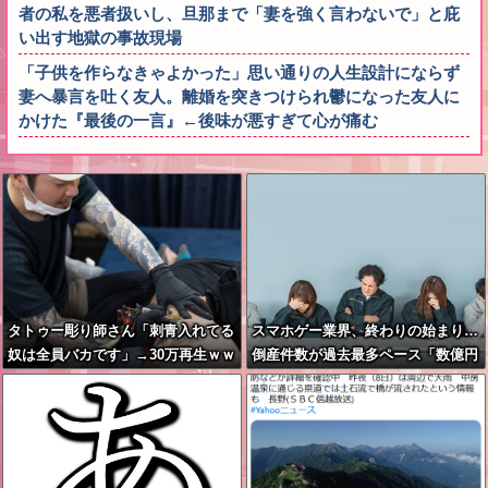
者の私を悪者扱いし、旦那まで「妻を強く言わないで」と庇
い出す地獄の事故現場
「子供を作らなきゃよかった」思い通りの人生設計にならず
妻へ暴言を吐く友人。離婚を突きつけられ鬱になった友人に
かけた『最後の一言』←後味が悪すぎて心が痛む
タトゥー彫り師さん「刺青入れてる
スマホゲー業界、終わりの始まり…
奴は全員バカです」→30万再生ｗｗ
倒産件数が過去最多ペース「数億円
ｗｗｗｗ
かけても爆ﾀﾋ」