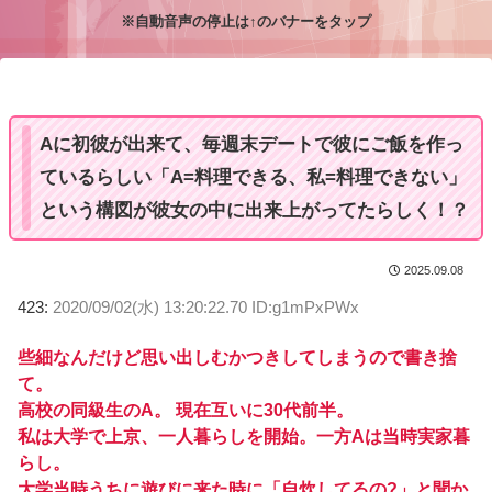
※自動音声の停止は↑のバナーをタップ
M
u
t
e
Aに初彼が出来て、毎週末デートで彼にご飯を作っ
ているらしい「A=料理できる、私=料理できない」
という構図が彼女の中に出来上がってたらしく！？
2025.09.08
423:
2020/09/02(水) 13:20:22.70 ID:g1mPxPWx
些細なんだけど思い出しむかつきしてしまうので書き捨
て。
高校の同級生のA。 現在互いに30代前半。
私は大学で上京、一人暮らしを開始。一方Aは当時実家暮
らし。
大学当時うちに遊びに来た時に「自炊してるの?」と聞か