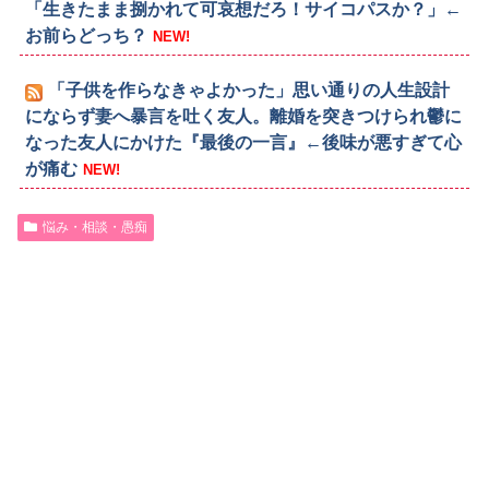
「生きたまま捌かれて可哀想だろ！サイコパスか？」←
お前らどっち？
NEW!
「子供を作らなきゃよかった」思い通りの人生設計
にならず妻へ暴言を吐く友人。離婚を突きつけられ鬱に
なった友人にかけた『最後の一言』←後味が悪すぎて心
が痛む
NEW!
悩み・相談・愚痴