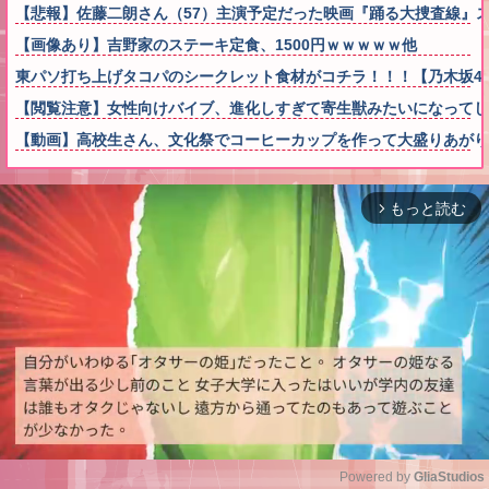
【悲報】佐藤二朗さん（57）主演予定だった映画『踊る大捜査線』
【画像あり】吉野家のステーキ定食、1500円ｗｗｗｗｗ他
東パソ打ち上げタコパのシークレット食材がコチラ！！！【乃木坂4
【閲覧注意】女性向けバイブ、進化しすぎて寄生獣みたいになってし
【動画】高校生さん、文化祭でコーヒーカップを作って大盛りあがり
もっと読む
arrow_forward_ios
Powered by 
GliaStudios