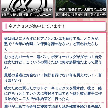
おまえらスマホの「あ」の予測変換
【長野】安曇野市と大町市で土砂崩
1個目を続く限り繋げてみろwwww
落 山中の道路が寸断 宿泊客や登
www
山客など計400人近くが孤立か 土
石流で橋が流されたとの情報も
今アクセスが集中しています！
娘は部活に入らずにピアノとバレエを続けてる。ところが、
塾で「今年の合唱コン伴奏は諦めなさい」と言われたらし
く...
おっさんパーカー、短パン、ボディーバッグがダサい！自分
は女だけど、こういうの聞くたびに何が多様性だよって思う
わ
最近の若者はお金ない！旅行も行けない何も買えない！←言
うほどか？
彼のために買ったホットケーキミックスを隠す姑。彼と一緒
に作ろうとしていたのに寝起きで出てきた姑と彼が勝手に作
り始めた←二人で作る約束どこ行ったん…
周りが止めても会社に寝袋で泊まり込み残業を続ける先輩A