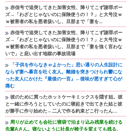
赤信号で追突してきた加害女性、降りてこず謝罪ポー
ズ→「わざとじゃないのに保険使うの！？」と大号泣ｗ
ｗ被害者の私を悪者扱いし、旦那まで「妻を...
赤信号で追突してきた加害女性、降りてこず謝罪ポー
ズ→「わざとじゃないのに保険使うの！？」と大号泣ｗ
ｗ被害者の私を悪者扱いし、旦那まで「妻を強く言わな
いで」と庇い出す地獄の事故現場
「子供を作らなきゃよかった」思い通りの人生設計に
ならず妻へ暴言を吐く友人。離婚を突きつけられ鬱にな
った友人にかけた『最後の一言』←後味が悪すぎて心が
痛む
彼のために買ったホットケーキミックスを隠す姑。彼
と一緒に作ろうとしていたのに寝起きで出てきた姑と彼
が勝手に作り始めた←二人で作る約束どこ行ったん…
周りが止めても会社に寝袋で泊まり込み残業を続ける
先輩Aさん。寝ないように社長が椅子を変えても残る、