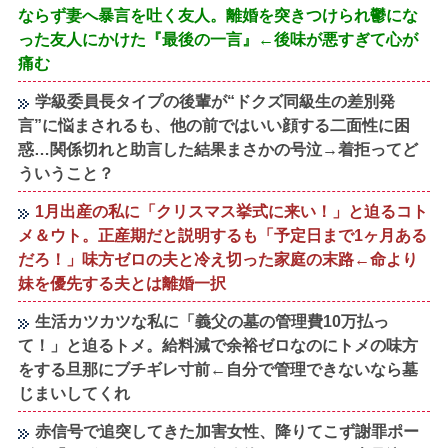
ならず妻へ暴言を吐く友人。離婚を突きつけられ鬱にな
った友人にかけた『最後の一言』←後味が悪すぎて心が
痛む
学級委員長タイプの後輩が“ドクズ同級生の差別発
言”に悩まされるも、他の前ではいい顔する二面性に困
惑…関係切れと助言した結果まさかの号泣→着拒ってど
ういうこと？
1月出産の私に「クリスマス挙式に来い！」と迫るコト
メ＆ウト。正産期だと説明するも「予定日まで1ヶ月ある
だろ！」味方ゼロの夫と冷え切った家庭の末路←命より
妹を優先する夫とは離婚一択
生活カツカツな私に「義父の墓の管理費10万払っ
て！」と迫るトメ。給料減で余裕ゼロなのにトメの味方
をする旦那にブチギレ寸前←自分で管理できないなら墓
じまいしてくれ
赤信号で追突してきた加害女性、降りてこず謝罪ポー