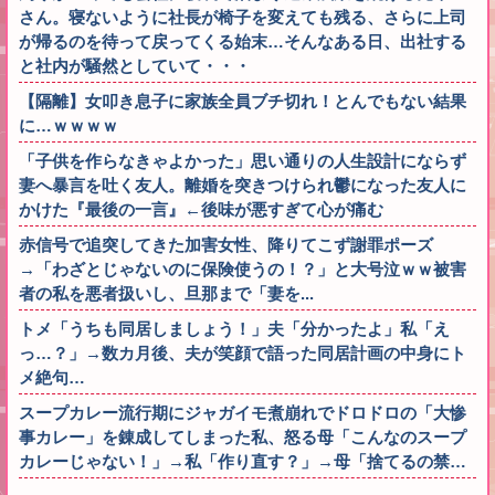
さん。寝ないように社長が椅子を変えても残る、さらに上司
が帰るのを待って戻ってくる始末…そんなある日、出社する
と社内が騒然としていて・・・
【隔離】女叩き息子に家族全員ブチ切れ！とんでもない結果
に…ｗｗｗｗ
「子供を作らなきゃよかった」思い通りの人生設計にならず
妻へ暴言を吐く友人。離婚を突きつけられ鬱になった友人に
かけた『最後の一言』←後味が悪すぎて心が痛む
赤信号で追突してきた加害女性、降りてこず謝罪ポーズ
→「わざとじゃないのに保険使うの！？」と大号泣ｗｗ被害
者の私を悪者扱いし、旦那まで「妻を...
トメ「うちも同居しましょう！」夫「分かったよ」私「え
っ…？」→数カ月後、夫が笑顔で語った同居計画の中身にト
メ絶句…
スープカレー流行期にジャガイモ煮崩れでドロドロの「大惨
事カレー」を錬成してしまった私、怒る母「こんなのスープ
カレーじゃない！」→私「作り直す？」→母「捨てるの禁…