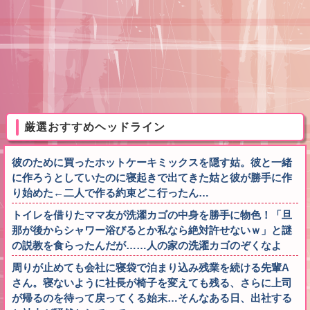
厳選おすすめヘッドライン
彼のために買ったホットケーキミックスを隠す姑。彼と一緒
に作ろうとしていたのに寝起きで出てきた姑と彼が勝手に作
り始めた←二人で作る約束どこ行ったん…
トイレを借りたママ友が洗濯カゴの中身を勝手に物色！「旦
那が後からシャワー浴びるとか私なら絶対許せないｗ」と謎
の説教を食らったんだが……人の家の洗濯カゴのぞくなよ
周りが止めても会社に寝袋で泊まり込み残業を続ける先輩A
さん。寝ないように社長が椅子を変えても残る、さらに上司
が帰るのを待って戻ってくる始末…そんなある日、出社する