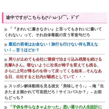
途中ですがこちらも(*ﾉ･ω･)ﾉ⌒。ﾄﾞｿﾞ
「『きれいに書きなさい』と言ってもきれいに書いて
くれない」って、それ自体毒親の言う常套句だろ
最近の若者はお金ない！旅行も行けない何も買えな
い！←言うほどか？
周りが止めても会社に寝袋で泊まり込み残業を続ける
先輩Aさん。寝ないように社長が椅子を変えても残る、
さらに上司が帰るのを待って戻ってくる始末…そんなあ
る日、出社すると社内が騒然としていて・・・
スッポン解体動画を見る彼女「美味しそう♪」→俺「生
きたまま捌かれて可哀想だろ！サイコパスか？」←お前
らどっち？
「子供を作らなきゃよかった」思い通りの人生設計に