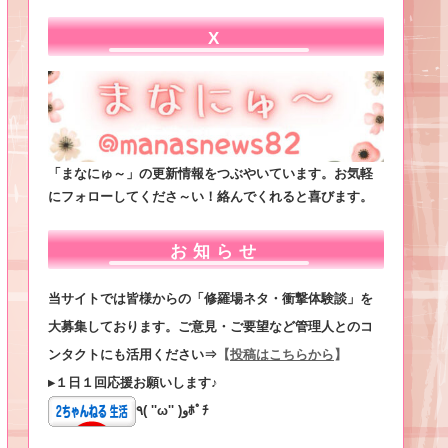
X
「まなにゅ～」の更新情報をつぶやいています。お気軽
にフォローしてくださ～い！絡んでくれると喜びます。
お知らせ
当サイトでは皆様からの「修羅場ネタ・衝撃体験談」を
大募集しております。ご意見・ご要望など管理人とのコ
ンタクトにも活用ください⇒
【
投稿はこちらから
】
▸１日１回応援お願いします♪
٩( ''ω'' )وﾎﾟﾁ