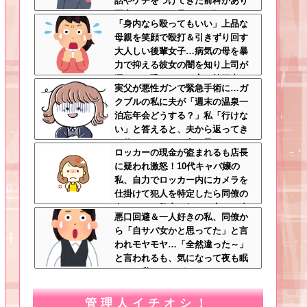
話やケチをつけてきた前科があり
不安しかない←見るのが好きとか
「身内なら殴ってもいい」上品な
完全に野次馬の思考
母親を笑顔で殴打＆引きずり回す
大人しい後輩女子…病気の母を暴
力で抑える彼女の闇を知り上司が
漏らした恐ろしい一言←第三者の
実父が悪性ガンで緊急手術に…ガ
介入が必要だろ
クブルの私に夫が「週末の温泉一
泊忘年会どうする？」私「行けな
い」と答えると、夫から返ってき
た信じられない一言←子どもたち
ロッカーの現金が盗まれるも店長
の方が何倍も常識的で泣ける
に疑われ激怒！10代キャバ嬢の
私、自力でロッカー内にカメラを
仕掛けて犯人を特定したら同僚の
女だった…警察へ行くと言って止
悪口回避＆一人好きの私、同僚か
められ、加害者に泣かれながら大
ら「自サバ女かと思ってた」と言
揉めして・・・
われモヤモヤ…「全然違った～」
と言われるも、気になって夜も眠
れない私はどこがサバサバ？←ネ
チネチ気にしてる時点で自サバじ
ゃない
管理人イチオシ！