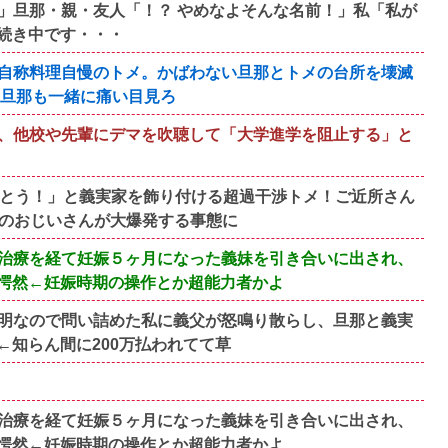
」旦那・親・友人「！？ やめなよそんな名前！」私「私が
続き中です・・・
自称料理自慢のトメ。かばわない旦那とトメの台所を壊滅
い旦那も一緒に痛い目見ろ
、他校や先輩にデマを吹聴して「大学進学を阻止する」と
でとう！」と義実家を飾り付ける超過干渉トメ！ご近所さん
所のおじいさんが大爆発する事態に
治療を経て妊娠５ヶ月になった義妹を引き合いに出され、
愕然←妊娠時期の操作とか超能力者かよ
明なので問い詰めた私に義父が怒鳴り散らし、旦那と義実
知らん間に200万払われてて草
治療を経て妊娠５ヶ月になった義妹を引き合いに出され、
愕然←妊娠時期の操作とか超能力者かよ