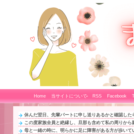
Home
当サイトについて
RSS
Facebook
T
休んだ翌日、先輩パートに申し送りあるかと確認したら
この度家族全員と絶縁し、旦那も含めて私の周りから親
母と一緒の時に、明らかに足に障害がある方が歩いてい