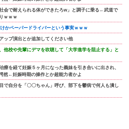
社会で耐えられる体ができたろw」と調子に乗る←武道で
りｗｗｗ
だけかペーパードライバーという事実ｗｗｗ
アップ演出とか追加してください他
、他校や先輩にデマを吹聴して「大学進学を阻止する」と
治療を経て妊娠５ヶ月になった義妹を引き合いに出され、
愕然←妊娠時期の操作とか超能力者かよ
目で自分を「〇〇ちゃん」呼び、部下を鬱病で何人も潰し