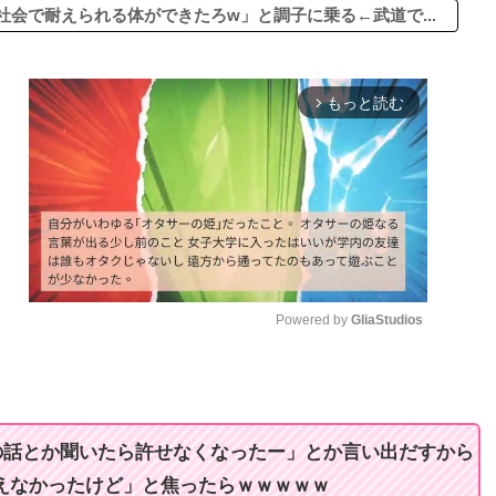
会で耐えられる体ができたろw」と調子に乗る←武道で...
もっと読む
arrow_forward_ios
Powered by 
GliaStudios
M
u
t
の話とか聞いたら許せなくなったー」とか言い出だすから
e
えなかったけど」と焦ったらｗｗｗｗｗ