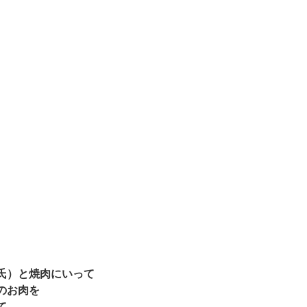
氏）と焼肉にいって
のお肉を
て