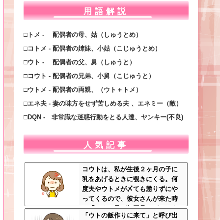
用語解説
□トメ - 配偶者の母、姑（しゅうとめ）
□コトメ - 配偶者の姉妹、小姑（こじゅうとめ）
□ウト - 配偶者の父、舅（しゅうと）
□コウト - 配偶者の兄弟、小舅（こじゅうと）
□ウトメ - 配偶者の両親、（ウト＋トメ）
□エネ夫 - 妻の味方をせず苦しめる夫 、エネミー（敵）
□DQN - 非常識な迷惑行動をとる人達、ヤンキー(不良)
人気記事
コウトは、私が生後２ヶ月の子に
乳をあげるときに覗きにくる。何
度夫やウトメが〆ても懲りずにや
ってくるので、彼女さんが来た時
に「コウト君が毎回見たがるのよ
「ウトの飯作りに来て」と呼び出
～ｗ」と言うと、彼女さん鬼の形