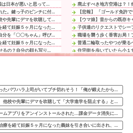
は日本が悪いと思って...
廃止すべき地方空港は？！
た。鍵っ子のピンチに付...
【悲報】 「ゴールド免許で
や先輩にデマを吹聴して...
【ウマ娘】昔からの既存キャ
経て妊娠５ヶ月になった...
子供達のリクエストでシーフ
分を「〇〇ちゃん」呼び...
職場を襲う歩く香害お局！プ
経て妊娠５ヶ月になった...
普通二輪取ったやつが乗る
るの？自分の顔も写り...
住宅街を歩いていたら小１女
院。ウトメ『好き嫌いを...
居酒屋で4名です！ってする
シップをとってくるが...
【画像】タトゥーだらけの美
嬢で旦那は元ボーイ
「まっちゃんぐらい稼いでた
経て妊娠５ヶ月になった...
彼にプロポーズされた。嬉し
しばらくカラコンやめ...
たパワハラ上司がいてブチ切れそう！「俺が鍛えたから...
他校や先輩にデマを吹聴して「大学進学を阻止する」と...
ムアプリをアンインストールされた…課金データ消失に...
療を経て妊娠５ヶ月になった義妹を引き合いに出され、...