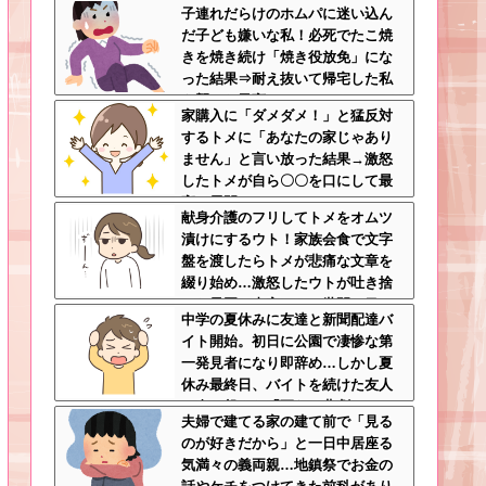
子連れだらけのホムパに迷い込ん
よ
だ子ども嫌いな私！必死でたこ焼
きを焼き続け「焼き役放免」にな
った結果⇒耐え抜いて帰宅した私
を襲った異変ｗｗｗ←ストレスで3
家購入に「ダメダメ！」と猛反対
7.5度の熱が出るのは凄まじい
するトメに「あなたの家じゃあり
ません」と言い放った結果→激怒
したトメが自ら〇〇を口にして最
高の展開へｗｗｗｗｗｗ
献身介護のフリしてトメをオムツ
漬けにするウト！家族会食で文字
盤を渡したらトメが悲痛な文章を
綴り始め…激怒したウトが吐き捨
てた最悪の真実とは←世間の目し
中学の夏休みに友達と新聞配達バ
か気にしてない最低旦那だった
イト開始。初日に公園で凄惨な第
一発見者になり即辞め…しかし夏
休み最終日、バイトを続けた友人
の身に起きた「更なる悲劇」←こ
夫婦で建てる家の建て前で「見る
のバイト先、呪われすぎだろ
のが好きだから」と一日中居座る
気満々の義両親…地鎮祭でお金の