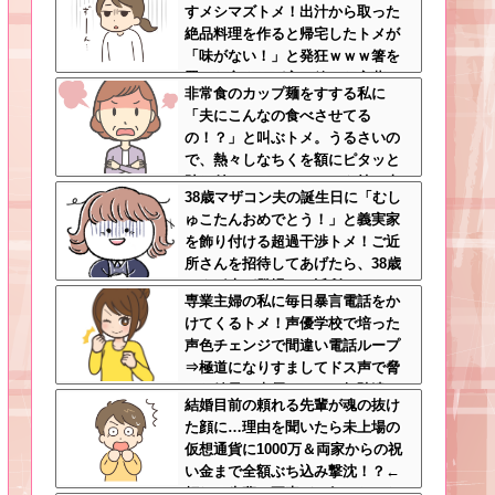
すメシマズトメ！出汁から取った
相でコウトの元へｗ
絶品料理を作ると帰宅したトメが
「味がない！」と発狂ｗｗｗ箸を
置いた良ウトが言い放った言葉と
非常食のカップ麺をすする私に
は←良ウトさんの神対応にスカッ
「夫にこんなの食べさせてる
とする
の！？」と叫ぶトメ。うるさいの
で、熱々しなちくを額にピタッと
貼り付け、チャーシューを持ち上
38歳マザコン夫の誕生日に「むし
げたらｗｗｗｗｗ
ゅこたんおめでとう！」と義実家
を飾り付ける超過干渉トメ！ご近
所さんを招待してあげたら、38歳
メタボ夫が登場して近所のおじい
専業主婦の私に毎日暴言電話をか
さんが大爆発する事態に
けてくるトメ！声優学校で培った
声色チェンジで間違い電話ループ
⇒極道になりすましてドス声で脅
した結果←声優スキルの無駄遣い
結婚目前の頼れる先輩が魂の抜け
が最高すぎるｗｗｗ
た顔に…理由を聞いたら未上場の
仮想通貨に1000万＆両家からの祝
い金まで全額ぶち込み撃沈！？←
頼れる先輩の要素どこ行ったんだ