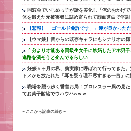
同窓会でいじめっ子が話を美化し「俺のおかげで
体を鍛えた元被害者に詰め寄られて顔面蒼白で平謝
【悲報】 「ゴールド免許です」←運が良かった
【ウマ娘】昔からの既存キャラにもシナリオの顔
自分より才能ある同級生女子に嫉妬したアホ男子
進路を潰そうと企んでるらしい
妊娠５ヶ月の私、義実家に呼ばれて行ってきた。
トメから放たれた「耳を疑う理不尽すぎる一言」に
職場を襲う歩く香害お局！プロレスラー風の見た
てお菓子賄賂でウハウハwｗｗ
～ここから記事の続き～