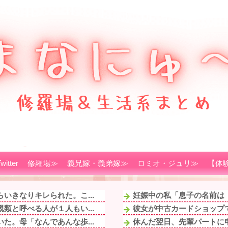
witter
修羅場≫
義兄嫁・義弟嫁≫
ロミオ・ジュリ≫
【体
いきなりキレられた。こ...
妊娠中の私「息子の名前は『
類と呼べる人が１人もい...
彼女が中古カードショップで
た。母「なんであんな歩...
休んだ翌日、先輩パートに申