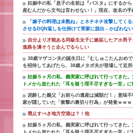
妊娠中の私「息子の名前は『パスタ』にするから
産むんだから文句は言わせない！」現在、改名の手
「嫁子の料理は未熟ね」とネチネチ攻撃してくる
させるDQN返しを仕掛けて実家に脱出←かばわな
自分より才能ある同級生女子に嫉妬したアホ男子
進路を潰そうと企んでるらしい
38歳マザコン夫の誕生日に「むしゅこたんおめ
を招待してあげたら、38歳メタボ夫が登場して近
妊娠５ヶ月の私、義実家に呼ばれて行ってきた。
トメから放たれた「耳を疑う理不尽すぎる一言」に
泥酔した義父「お前らの遺産は減額だ！」意味不
家が隠していた「衝撃の裏切り行為」が発覚ｗｗｗ←
廃止すべき地方空港は？！他
妊娠５ヶ月の私、義実家に呼ばれて行ってきた。
トメから放たれた「耳を疑う理不尽すぎる一言」に