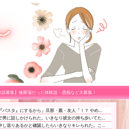
験談募集】修羅場だった体験談・愚痴など大募集！
パスタ』にするから」旦那・親・友人「！？ やめ...
男に話しかけられた。いきなり彼女の持ち歩いてた...
し送りあるかと確認したらいきなりキレられた。こ...