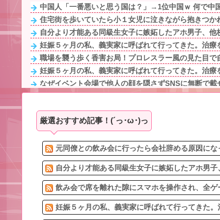
中国人「一番悪いと思う国は？」→1位中国ｗ 何で中国
住宅街を歩いていたら小１女児に泣きながら抱きつかれ
自分より才能ある同級生女子に嫉妬したアホ男子、他校
妊娠５ヶ月の私、義実家に呼ばれて行ってきた。治療を
職場を襲う歩く香害お局！プロレスラー風の見た目で自
妊娠５ヶ月の私、義実家に呼ばれて行ってきた。治療を
なぜイベント会場で他人の顔を隠さずSNSに無断で載せ
ウトメに卵入りのお菓子などを食べさせられた息子が入
朝6時くらいに軽く目覚めると起きて横に居た妻がスキン
厳選おすすめ記事！(´っ･ω･)っ
旦那との出会いは親にも言っていない。私は元キャバ
妊娠５ヶ月の私、義実家に呼ばれて行ってきた。治療を
16歳の娘が外見ばかり気にする。バイキン入ってるから
元同僚との飲み会に行ったら会社辞める原因になっ
自分より才能ある同級生女子に嫉妬したアホ男子、
飲み会で席を離れた隙にスマホを操作され、全ゲー
妊娠５ヶ月の私、義実家に呼ばれて行ってきた。治