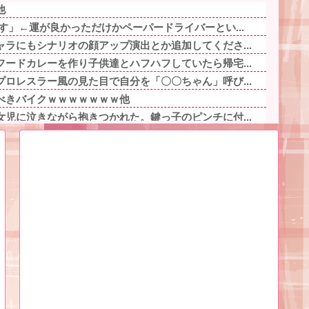
他
す」←運が良かっただけかペーパードライバーとい...
ラにもシナリオの顔アップ演出とか追加してくださ...
ードカレーを作り子供達とハフハフしていたら帰宅...
ロレスラー風の見た目で自分を「〇〇ちゃん」呼び...
べきバイクｗｗｗｗｗｗｗ他
児に泣きながら抱きつかれた。鍵っ子のピンチに付...
時、アヘ顔ダブルピースしてるみたいになるの恥ず...
人海鮮料理人、現る！！←コレはセクシー過ぎてワ...
ら最終的には許すかもｗ」って言ったら旦那が突然...
かったんだけど「もう一つ大事な話がある」と言わ...