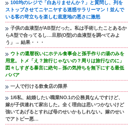
100均のレジで「白ありませんか？」と質問し、列を
ストップさせてニヤニヤする迷惑サラリーマン！並んで
いる客の苛立ちを楽しむ底意地の悪さに激怒
子供の血液型がAB型だった。私は手術したことあるか
らA型で合ってるし…旦那(O型)の血液型を調べてみよ
う」→ 結果・・・
ウトの還暦祝いにホテル食事会と孫手作りの湯のみを
用意。トメ「え？旅行じゃないの？周りは旅行なのに」
図々しすぎる暴言に絶句←孫の気持ちを無下にする最低
ババア
一人で行ける飲食店の限界
1/6私、結婚したい職業NO.1の公務員なんですけど、
嫁が子供連れて家出した。全く理由は思いつかないけど
強いてあげるとすれば母のせいかもしれない。嫁のせい
でアトピー悪…