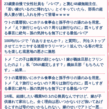
23歳妻自慢で女性社員を「ババア」と蔑む48歳無能主任、
「若い嫁がいるのに帰れない」とイキっていたら、部長の超
美人妻が差し入れを持って登場ｗｗｗｗ
ウトの還暦祝いにホテル食事会と孫手作りの湯のみを用意。
トメ「え？旅行じゃないの？周りは旅行なのに」図々しすぎ
る暴言に絶句←孫の気持ちを無下にする最低ババア
100均のレジで「白ありませんか？」と質問し、列をストップ
させてニヤニヤする迷惑サラリーマン！並んでいる客の苛立
ちを楽しむ底意地の悪さに激怒
トメ「この子は義実家の顔じゃない！嫁が義妹旦那とフリン
したのよ！」私「DNA鑑定します？」義妹旦那「もちろんで
す」→結果…
ウトの還暦祝いにホテル食事会と孫手作りの湯のみを用意。
トメ「え？旅行じゃないの？周りは旅行なのに」図々しすぎ
る暴言に絶句←孫の気持ちを無下にする最低ババア
1/6私、結婚したい職業NO.1の公務員なんですけど、嫁が子
供連れて家出した。全く理由は思いつかないけど強いてあげ
るとすれば母のせいかもしれない。嫁のせいでアトピー悪…