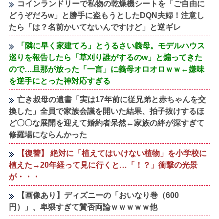
コインランドリーで私物の乾燥機シートを「ご自由に
どうぞだろw」と勝手に盗もうとしたDQN夫婦！注意し
たら「は？名前かいてないんですけど」と逆ギレ
「隣に早く家建てろ」とうるさい義母。モデルハウス
巡りを報告したら「草刈り誰がするのw」と煽ってきた
ので…旦那が放った「一言」に義母オロオロｗｗ←嫌味
を逆手にとった神対応すぎる
亡き叔母の遺書「実は17年前に従兄弟と赤ちゃんを交
換した」全員で家族会議を開いた結果、拍子抜けするほ
ど〇〇な展開を迎えて婚約者呆然←家族の絆が深すぎて
修羅場にならんかった
【復讐】 絶対に「植えてはいけない植物」を小学校に
植えた→20年経って見に行くと…「！？」衝撃の光景
が・・・
【画像あり】ディズニーの「おいなり巻（600
円）」、卑猥すぎて賛否両論ｗｗｗｗｗ他