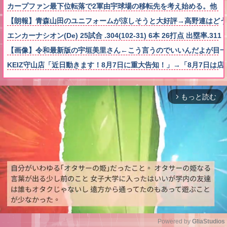
カープファン最下位転落で2軍由宇球場の移転先を考え始める。他
【朗報】青森山田のユニフォームが涼しそうと大好評→高野連はどう
エンカーナシオン(De) 25試合 .304(102-31) 6本 26打点 出塁率.311 O
【画像】令和最新版の宇垣美里さん←こう言うのでいいんだよが目一杯詰まっ
KEIZ守山店「近日動きます！8月7日に重大告知！」→「8月7日は
もっと読む
arrow_forward_ios
Powered by 
GliaStudios