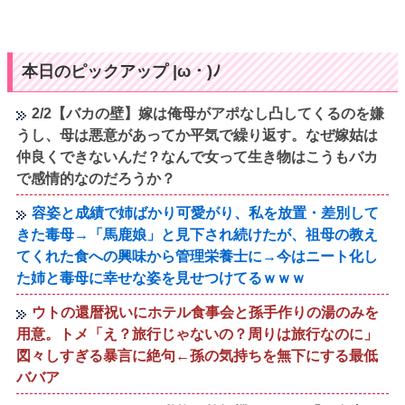
本日のピックアップ |ω・)ﾉ
2/2【バカの壁】嫁は俺母がアポなし凸してくるのを嫌
うし、母は悪意があってか平気で繰り返す。なぜ嫁姑は
仲良くできないんだ？なんで女って生き物はこうもバカ
で感情的なのだろうか？
容姿と成績で姉ばかり可愛がり、私を放置・差別して
きた毒母→「馬鹿娘」と見下され続けたが、祖母の教え
てくれた食への興味から管理栄養士に→今はニート化し
た姉と毒母に幸せな姿を見せつけてるｗｗｗ
ウトの還暦祝いにホテル食事会と孫手作りの湯のみを
用意。トメ「え？旅行じゃないの？周りは旅行なのに」
図々しすぎる暴言に絶句←孫の気持ちを無下にする最低
ババア