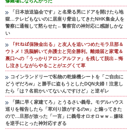
修羅場にならんかった
「日本放送協会です」と名乗る男にドアを開けたら地
獄…テレビもないのに居座り脅迫してきたNHK集金人を
警察に通報して黙らせた←警察官の神対応に感謝しかな
い
「ﾀﾋねば保険金出る」と友人を追いつめたモラ旦那＆
ウトメ！洗脳解いて弁護士と完全勝利。離婚届と家電＆
裏口への「うっかりアロンアルファ」を残して脱出←悔
し泣きしながらやることがエグくて草
コインランドリーで私物の乾燥機シートを「ご自由に
どうぞだろw」と勝手に盗もうとしたDQN夫婦！注意し
たら「は？名前かいてないんですけど」と逆ギレ
「隣に早く家建てろ」とうるさい義母。モデルハウス
巡りを報告したら「草刈り誰がするのw」と煽ってきた
ので…旦那が放った「一言」に義母オロオロｗｗ←嫌味
を逆手にとった神対応すぎる