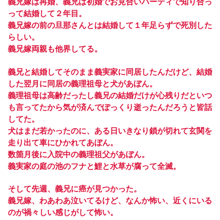
義兄嫁は再婚、義兄は初婚でお見合いパーティで知り合っ
って結婚して２年目。
義兄嫁の前の旦那さんとは結婚して１年足らずで死別した
らしい。
義兄嫁両親も他界してる。
義兄と結婚してそのまま義実家に同居したんだけど、結婚
した翌月に同居の義理祖母と犬があぼん。
義理祖母は高齢だったし義兄の結婚だけが心残りだといつ
も言ってたから気が済んでぽっくり逝ったんだろうと皆話
してた。
犬はまだ若かったのに、ある日いきなり鎖が切れて玄関を
走り出て車にひかれてあぼん。
数箇月後に入院中の義理祖父があぼん。
義実家の庭の池のフナと鯉と水草が腐って全滅。
そして先週、義兄に癌が見つかった。
義兄嫁、わあわあ泣いてるけど、なんか怖い、近くにいる
のが禍々しい感じがして怖い。