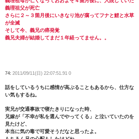
義理祖母が亡くなっておおよそ４箇月後に、入院していた
義理祖父が死亡
さらに２～３箇月後にいきなり池が腐ってフナと鯉と水草
が全滅
そして今、義兄の癌発覚
義兄夫婦が結婚してまだ１年経ってません。。
74:
2011/09/11(日) 22:07:51.91 0
話をしているうちに感情が高ぶることもあるから、仕方な
い気もするね。
実兄が交通事故で寝たきりになった時、
兄嫁が「不幸が私を選んでやってくる」と泣いていたのを
見たけど、
本当に気の毒で可愛そうだなと思ったよ。
もちろん兄の心配もしたけどね。