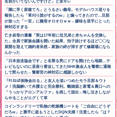
名前かいてないんですけど」と逆ギレ
「隣に早く家建てろ」とうるさい義母。モデルハウス巡りを
報告したら「草刈り誰がするのw」と煽ってきたので…旦那
が放った「一言」に義母オロオロｗｗ←嫌味を逆手にとった
神対応すぎる
亡き叔母の遺書「実は17年前に従兄弟と赤ちゃんを交換し
た」全員で家族会議を開いた結果、拍子抜けするほど〇〇な
展開を迎えて婚約者呆然←家族の絆が深すぎて修羅場になら
んかった
「日本放送協会です」と名乗る男にドアを開けたら地獄…テ
レビもないのに居座り脅迫してきたNHK集金人を警察に通報
して黙らせた←警察官の神対応に感謝しかない
「ﾀﾋねば保険金出る」と友人を追いつめたモラ旦那＆ウト
メ！洗脳解いて弁護士と完全勝利。離婚届と家電＆裏口への
「うっかりアロンアルファ」を残して脱出←悔し泣きしなが
らやることがエグくて草
コインランドリーで私物の乾燥機シートを「ご自由にどうぞ
だろw」と勝手に盗もうとしたDQN夫婦！注意したら「は？