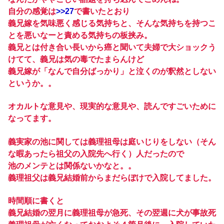
自分の感覚は
>>27
で書いたとおり
義兄嫁を気味悪く感じる気持ちと、そんな気持ちを持つこ
とを悪いなーと責める気持ちの板挟み。
義兄とは付き合い長いから癌と聞いて夫婦で大ショックう
けてて、義兄は気の毒でたまらんけど
義兄嫁が「なんで自分ばっかり」と泣くのが釈然としない
というか。。
オカルトな意見や、現実的な意見や、読んですごいために
なってます。
義実家の池に関しては義理祖母は庭いじりをしない（そん
な暇あったら祖父の入院先へ行く）人だったので
池のメンテとは関係ないかなと。。
義理祖父は義兄結婚前からまだらぼけで入院してました。
時間順に書くと
義兄結婚の翌月に義理祖母が急死、その翌週に犬が事故死