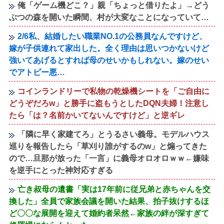
俺「ゲーム機どこ？」親「ちょっと借りたよ」→どう
ぶつの森を開いた瞬間、村が大変なことになっていて…
2/6私、結婚したい職業NO.1の公務員なんですけど、
嫁が子供連れて家出した。全く理由は思いつかないけど
強いてあげるとすれば母のせいかもしれない。嫁のせい
でアトピー悪…
コインランドリーで私物の乾燥機シートを「ご自由に
どうぞだろw」と勝手に盗もうとしたDQN夫婦！注意し
たら「は？名前かいてないんですけど」と逆ギレ
「隣に早く家建てろ」とうるさい義母。モデルハウス
巡りを報告したら「草刈り誰がするのw」と煽ってきた
ので…旦那が放った「一言」に義母オロオロｗｗ←嫌味
を逆手にとった神対応すぎる
亡き叔母の遺書「実は17年前に従兄弟と赤ちゃんを交
換した」全員で家族会議を開いた結果、拍子抜けするほ
ど〇〇な展開を迎えて婚約者呆然←家族の絆が深すぎて