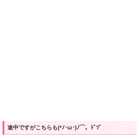
途中ですがこちらも(*ﾉ･ω･)ﾉ⌒。ﾄﾞｿﾞ