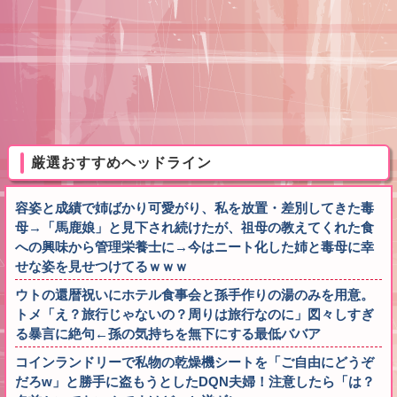
厳選おすすめヘッドライン
容姿と成績で姉ばかり可愛がり、私を放置・差別してきた毒
母→「馬鹿娘」と見下され続けたが、祖母の教えてくれた食
への興味から管理栄養士に→今はニート化した姉と毒母に幸
せな姿を見せつけてるｗｗｗ
ウトの還暦祝いにホテル食事会と孫手作りの湯のみを用意。
トメ「え？旅行じゃないの？周りは旅行なのに」図々しすぎ
る暴言に絶句←孫の気持ちを無下にする最低ババア
コインランドリーで私物の乾燥機シートを「ご自由にどうぞ
だろw」と勝手に盗もうとしたDQN夫婦！注意したら「は？