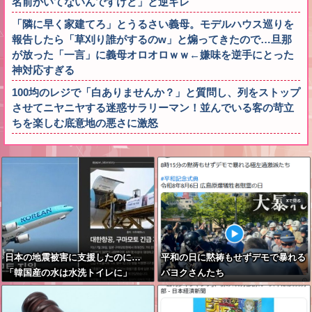
名前かいてないんですけど」と逆ギレ
「隣に早く家建てろ」とうるさい義母。モデルハウス巡りを
報告したら「草刈り誰がするのw」と煽ってきたので…旦那
が放った「一言」に義母オロオロｗｗ←嫌味を逆手にとった
神対応すぎる
100均のレジで「白ありませんか？」と質問し、列をストップ
させてニヤニヤする迷惑サラリーマン！並んでいる客の苛立
ちを楽しむ底意地の悪さに激怒
日本の地震被害に支援したのに…
平和の日に黙祷もせずデモで暴れる
「韓国産の水は水洗トイレに」
パヨクさんたち