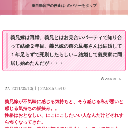
※自動音声の停止は↑のバナーをタップ
M
u
t
e
義兄嫁は再婚、義兄とはお見合いパーティで知り合
って結婚２年目。義兄嫁の前の旦那さんは結婚して
１年足らずで死別したらしい→結婚して義実家に同
居し始めたんだが・・・
2025.07.16
27:
2011/09/10(土) 22:53:57.54 0
義兄嫁が不気味に感じる気持ちと、そう感じる私が悪いと
感じる気持ちの板挟み。。
性格はおとなしい、にこにこしたいい人なんだけどそれす
ら怖くなってきた。