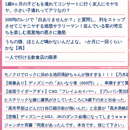
1歳4ヶ月の子どもを連れてコンサートに行く友人にモヤモ
ヤ。小さい子連れってアリなの？
100均のレジで「白ありませんか？」と質問し、列をストップ
させてニヤニヤする迷惑サラリーマン！並んでいる客の苛立
ちを楽しむ底意地の悪さに激怒
うちの猫、ほとんど鳴かないんだよな。 ○か月に一回くらい
かな【再】
一人で行ける飲食店の限界
モノクロでロックに決める池田瑛紗ちゃんが強すぎる！！！【乃木坂
【画像あり】ディズニーの「おいなり巻（600円）」、卑猥すぎて賛
【仮面ライダーアギト】CSG「フレイムセイバー」【プレバン受注
ヒステリックな嫁に嫌気がさしていたころに8歳下の女と出会った。
「高市早苗はどんだけ自己顕示欲が強いんだ」と左派が『高木美帆氏
【悲報】ディズニーとUSJ、JKのダンス会場になってしまうｗｗｗ
ジャンポケ斉藤「同意があったんです。本当です。信じて下さい」 