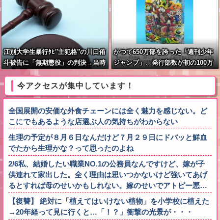
江別大学生暴行ﾀﾋ″主犯格″の川口侑
かつて650万部を誇った「週刊少年
斗被告に「無期懲役」の判決→当時
ジャンプ」、発行部数が初の100万
17歳少年に「懲役30年」の判決
部割れ
今アクセスが集中しています！
全国展開の安価な外食チェーンには全く魅力を感じない。ど
こにでもあるような店選ぶ人の気持ちがわからない
生理の予定が８月６日なんだけど７月２９日にドバッと鮮血
でたから生理かな？って思ったのよね
2/6私、結婚したい職業NO.1の公務員なんですけど、嫁が子
供連れて家出した。全く理由は思いつかないけど強いてあげ
るとすれば母のせいかもしれない。嫁のせいでアトピー悪…
【復讐】 絶対に「植えてはいけない植物」を小学校に植えた
→20年経って見に行くと…「！？」衝撃の光景が・・・