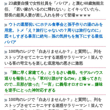
23歳妻自慢で女性社員を「ババア」と蔑む48歳無能主
任、「若い嫁がいるのに帰れない」とイキっていたら、
部長の超美人妻が差し入れを持って登場ｗｗｗｗ
ウトの還暦祝いにホテル食事会と孫手作りの湯のみを
用意。トメ「え？旅行じゃないの？周りは旅行なのに」
図々しすぎる暴言に絶句←孫の気持ちを無下にする最低
ババア
100均のレジで「白ありませんか？」と質問し、列を
ストップさせてニヤニヤする迷惑サラリーマン！並んで
いる客の苛立ちを楽しむ底意地の悪さに激怒
「隣に早く家建てろ」とうるさい義母。モデルハウス
巡りを報告したら「草刈り誰がするのw」と煽ってきた
ので…旦那が放った「一言」に義母オロオロｗｗ←嫌味
を逆手にとった神対応すぎる
100均のレジで「白ありませんか？」と質問し、列を
ストップさせてニヤニヤする迷惑サラリーマン！並んで