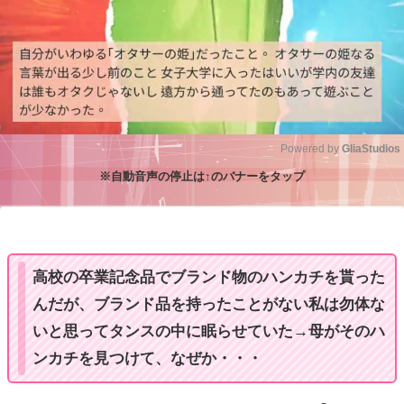
Powered by 
GliaStudios
※自動音声の停止は↑のバナーをタップ
M
u
t
e
高校の卒業記念品でブランド物のハンカチを貰った
んだが、ブランド品を持ったことがない私は勿体な
いと思ってタンスの中に眠らせていた→母がそのハ
ンカチを見つけて、なぜか・・・