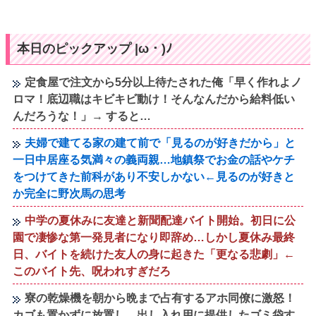
本日のピックアップ |ω・)ﾉ
定食屋で注文から5分以上待たされた俺「早く作れよノ
ロマ！底辺職はキビキビ動け！そんなんだから給料低い
んだろうな！」→ すると…
夫婦で建てる家の建て前で「見るのが好きだから」と
一日中居座る気満々の義両親…地鎮祭でお金の話やケチ
をつけてきた前科があり不安しかない←見るのが好きと
か完全に野次馬の思考
中学の夏休みに友達と新聞配達バイト開始。初日に公
園で凄惨な第一発見者になり即辞め…しかし夏休み最終
日、バイトを続けた友人の身に起きた「更なる悲劇」←
このバイト先、呪われすぎだろ
寮の乾燥機を朝から晩まで占有するアホ同僚に激怒！
カゴも置かずに放置し、出し入れ用に提供したゴミ袋す