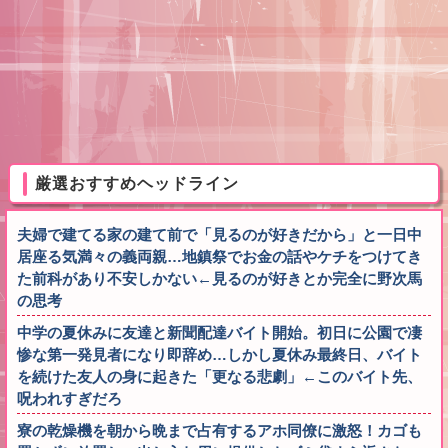
厳選おすすめヘッドライン
夫婦で建てる家の建て前で「見るのが好きだから」と一日中
居座る気満々の義両親…地鎮祭でお金の話やケチをつけてき
た前科があり不安しかない←見るのが好きとか完全に野次馬
の思考
中学の夏休みに友達と新聞配達バイト開始。初日に公園で凄
惨な第一発見者になり即辞め…しかし夏休み最終日、バイト
を続けた友人の身に起きた「更なる悲劇」←このバイト先、
呪われすぎだろ
寮の乾燥機を朝から晩まで占有するアホ同僚に激怒！カゴも