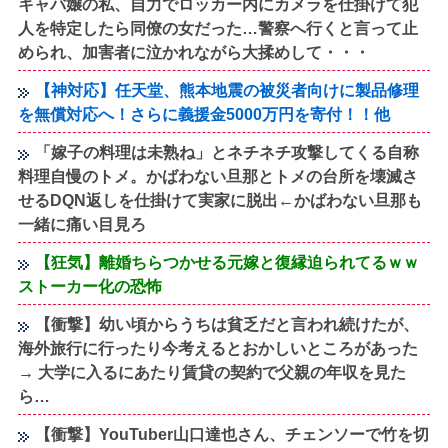
キャバ嬢の私、自力でロッカー内にカメラを仕掛けて犯
人を特定したら同僚の女だった…警察へ行くと言って止
められ、加害者に泣かれながら大揉めして・・・
【神対応】任天堂、熊本地震の被災者向けに製品修理
を無償対応へ！さらに義援金5000万円を寄付！！他
「嫁子の料理は未熟ね」とネチネチ攻撃してくる自称
料理自慢のトメ。かばわない旦那とトメの台所を壊滅さ
せるDQN返しを仕掛けて実家に脱出←かばわない旦那も
一緒に痛い目見ろ
【狂気】離婚ちらつかせる元嫁と復縁迫られてるｗｗ
ストーカー化の恐怖
【衝撃】幼い頃からうちは貧乏だと言われ続けたが、
海外旅行に行ったり今考えるとおかしいところがあった
→ 大学に入るにあたり賃貸の契約で父親の年収を見た
ら…
【衝撃】YouTuber山口達也さん、チェンソーで竹を切