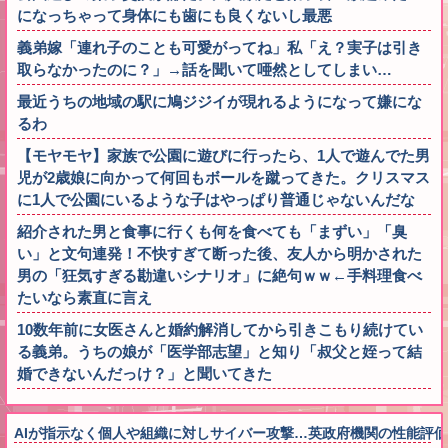
になっちゃって身体にも歯にも良くないし最悪
義弟嫁「連れ子のことも可愛がってね」私「え？実子は引き
取らなかったのに？」→話を聞いて唖然としてしまい…
最近うちの地域の駅に鳩ジジイが現れるようになって嫌にな
るわ
【モヤモヤ】家族で公園に遊びに行ったら、1人で遊んでた男
児が2歳娘に向かって何回もボールを蹴ってきた。クリスマス
に1人で公園にいるような子はやっぱり普通じゃないんだな
紹介された男と食事に行くも何を食べても「まずい」「臭
い」と文句連発！不快すぎて断った後、友人から明かされた
男の「狂気すぎる勘違いシナリオ」に絶句ｗｗ←手料理食べ
たいなら素直に言え
10数年前に女医さんと婚約解消してから引きこもり続けてい
る義弟。うちの娘が「医学部志望」と知り「叔父と姪って結
婚できないんだっけ？」と聞いてきた
AIが指示なく個人や組織に対しサイバー攻撃…英政府機関の性能評