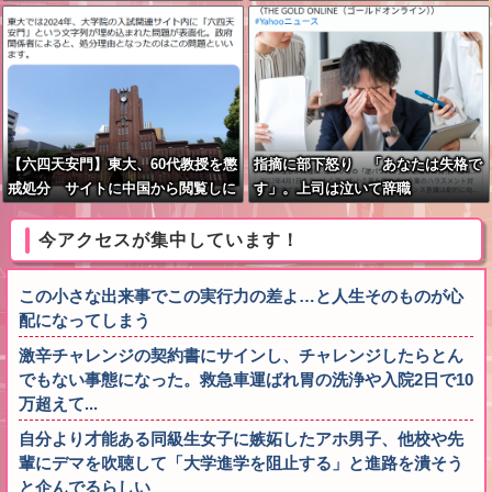
ｗｗｗｗ
【六四天安門】東大、60代教授を懲
指摘に部下怒り 「あなたは失格で
戒処分 サイトに中国から閲覧しに
す」。上司は泣いて辞職
くい細工
今アクセスが集中しています！
この小さな出来事でこの実行力の差よ…と人生そのものが心
配になってしまう
激辛チャレンジの契約書にサインし、チャレンジしたらとん
でもない事態になった。救急車運ばれ胃の洗浄や入院2日で10
万超えて...
自分より才能ある同級生女子に嫉妬したアホ男子、他校や先
輩にデマを吹聴して「大学進学を阻止する」と進路を潰そう
と企んでるらしい