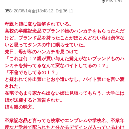
2025.05.30
358:
20/08/14(金)18:48:12 ID:jj.36.L1
母親と姉に変な誤解されている。
高校の卒業記念品でブランド物のハンカチをもらったんだ
けど、ブランド品を持ったことがほとんどない私は勿体な
いと思ってタンスの中に眠らせていた。
先日、母が私のハンカチを見つけて
「これは何！？親が買い与えた覚えがないブランドものハ
ンカチを持ってるなんて変なバイトしてるの！？」
「不倫でもしてるの！？」
と疑われて外出禁止とお小遣いなし、バイト禁止を言い渡
された。
在宅であまり家から出ない姉に見張ってもらう、大学には
姉が送迎すると宣告された。
姉も親の味方。
卒業記念品と言っても校章やエンブレムや学校名、卒業年
度など学校で配られたと分かるデザインが入っているわけ