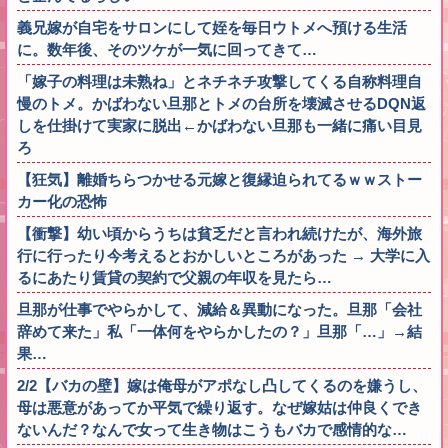
義兄嫁が自宅をサロンにして姪を毎日ウトメへ預ける生活
に。数年後、そのツケが一気に回ってきて…
「嫁子の料理は未熟ね」とネチネチ攻撃してくる自称料理自
慢のトメ。かばわない旦那とトメの台所を壊滅させるDQN返
しを仕掛けて実家に脱出←かばわない旦那も一緒に痛い目見
ろ
【狂気】離婚ちらつかせる元嫁と復縁迫られてるｗｗストー
カー化の恐怖
【衝撃】幼い頃からうちは貧乏だと言われ続けたが、海外旅
行に行ったり今考えるとおかしいところがあった → 大学に入
るにあたり賃貸の契約で父親の年収を見たら…
旦那が仕事でやらかして、減給＆異動になった。旦那「会社
辞めて来た」私「一体何をやらかしたの？」旦那「…」→結
果…
2/2【バカの壁】嫁は俺母がアポなし凸してくるのを嫌うし、
母は悪意があってか平気で繰り返す。なぜ嫁姑は仲良くでき
ないんだ？なんで女って生き物はこうもバカで感情的な…