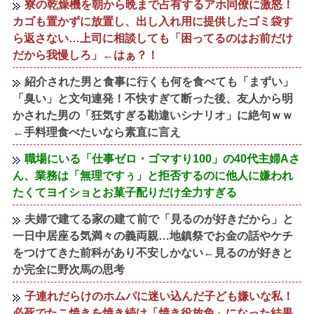
寮の乾燥機を朝から晩まで占有するアホ同僚に激怒！
カゴも置かずに放置し、出し入れ用に提供したゴミ袋す
ら返さない…上司に相談しても「困ってるのはお前だけ
だから我慢しろ」←はぁ？！
紹介された男と食事に行くも何を食べても「まずい」
「臭い」と文句連発！不快すぎて断った後、友人から明
かされた男の「狂気すぎる勘違いシナリオ」に絶句ｗｗ
←手料理食べたいなら素直に言え
職場にいる「仕事ゼロ・ゴマすり100」の40代主婦Aさ
ん、業務は「無理ですぅ」と拒否するのに他人に嫌われ
たくてヨイショとお菓子配りだけ全力すぎる
夫婦で建てる家の建て前で「見るのが好きだから」と
一日中居座る気満々の義両親…地鎮祭でお金の話やケチ
をつけてきた前科があり不安しかない←見るのが好きと
か完全に野次馬の思考
子連れだらけのホムパに迷い込んだ子ども嫌いな私！
必死でたこ焼きを焼き続け「焼き役放免」になった結果