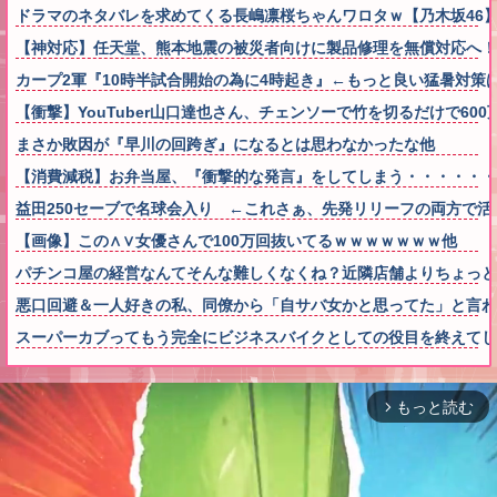
ドラマのネタバレを求めてくる長嶋凛桜ちゃんワロタｗ【乃木坂46
【神対応】任天堂、熊本地震の被災者向けに製品修理を無償対応へ！さ
カープ2軍『10時半試合開始の為に4時起き』←もっと良い猛暑対策
【衝撃】YouTuber山口達也さん、チェンソーで竹を切るだけで600万
まさか敗因が『早川の回跨ぎ』になるとは思わなかったな他
【消費減税】お弁当屋、『衝撃的な発言』をしてしまう・・・・・・
益田250セーブで名球会入り ←これさぁ、先発リリーフの両方で活躍
【画像】この∧∨女優さんで100万回抜いてるｗｗｗｗｗｗｗ他
パチンコ屋の経営なんてそんな難しくなくね？近隣店舗よりちょっと
悪口回避＆一人好きの私、同僚から「自サバ女かと思ってた」と言
スーパーカブってもう完全にビジネスバイクとしての役目を終えてし
もっと読む
arrow_forward_ios