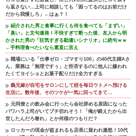
ら返さない…上司に相談しても「困ってるのはお前だけ
だから我慢しろ」←はぁ？！
紹介された男と食事に行くも何を食べても「まずい」
「臭い」と文句連発！不快すぎて断った後、友人から明
かされた男の「狂気すぎる勘違いシナリオ」に絶句ｗｗ
←手料理食べたいなら素直に言え
職場にいる「仕事ゼロ・ゴマすり100」の40代主婦Aさ
ん、業務は「無理ですぅ」と拒否するのに他人に嫌われ
たくてヨイショとお菓子配りだけ全力すぎる
義兄嫁が自宅をサロンにして姪を毎日ウトメへ預ける
生活に。数年後、そのツケが一気に回ってきて…
元同僚との飲み会に行ったら会社辞める原因になった
パワハラ上司がいてブチ切れそう！「俺が鍛えたから出
世したんだろ奢れ」とか何様のつもりだ？
ロッカーの現金が盗まれるも店長に疑われ激怒！10代