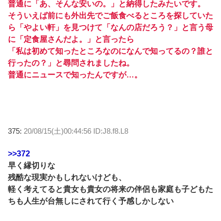
普通に「あ、そんな安いの。」と納得したみたいです。
そういえば前にも外出先でご飯食べるところを探していた
ら「やよい軒」を見つけて「なんの店だろう？」と言う母
に「定食屋さんだよ。」と言ったら
「私は初めて知ったところなのになんで知ってるの？誰と
行ったの？」と尋問されましたね。
普通にニュースで知ったんですが…。
375:
20/08/15(土)00:44:56 ID:J8.f8.L8
>>372
早く縁切りな
残酷な現実かもしれないけども、
軽く考えてると貴女も貴女の将来の伴侶も家庭も子どもた
ちも人生が台無しにされて行く予感しかしない