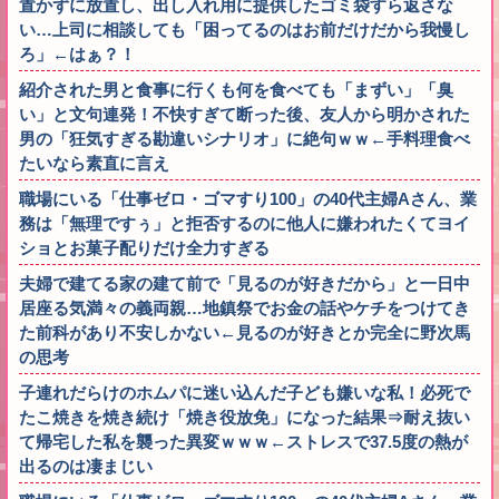
置かずに放置し、出し入れ用に提供したゴミ袋すら返さな
い…上司に相談しても「困ってるのはお前だけだから我慢し
ろ」←はぁ？！
紹介された男と食事に行くも何を食べても「まずい」「臭
い」と文句連発！不快すぎて断った後、友人から明かされた
男の「狂気すぎる勘違いシナリオ」に絶句ｗｗ←手料理食べ
たいなら素直に言え
職場にいる「仕事ゼロ・ゴマすり100」の40代主婦Aさん、業
務は「無理ですぅ」と拒否するのに他人に嫌われたくてヨイ
ショとお菓子配りだけ全力すぎる
夫婦で建てる家の建て前で「見るのが好きだから」と一日中
居座る気満々の義両親…地鎮祭でお金の話やケチをつけてき
た前科があり不安しかない←見るのが好きとか完全に野次馬
の思考
子連れだらけのホムパに迷い込んだ子ども嫌いな私！必死で
たこ焼きを焼き続け「焼き役放免」になった結果⇒耐え抜い
て帰宅した私を襲った異変ｗｗｗ←ストレスで37.5度の熱が
出るのは凄まじい