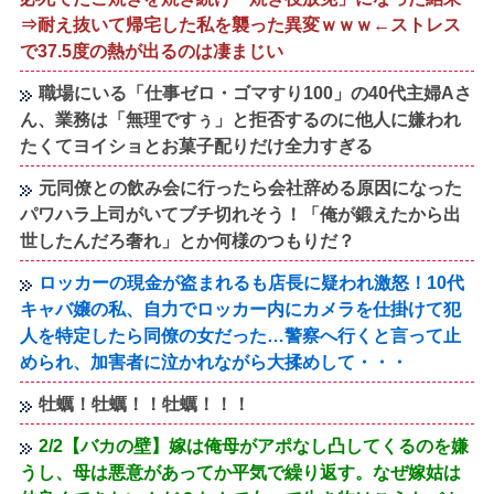
⇒耐え抜いて帰宅した私を襲った異変ｗｗｗ←ストレス
で37.5度の熱が出るのは凄まじい
職場にいる「仕事ゼロ・ゴマすり100」の40代主婦Aさ
ん、業務は「無理ですぅ」と拒否するのに他人に嫌われ
たくてヨイショとお菓子配りだけ全力すぎる
元同僚との飲み会に行ったら会社辞める原因になった
パワハラ上司がいてブチ切れそう！「俺が鍛えたから出
世したんだろ奢れ」とか何様のつもりだ？
ロッカーの現金が盗まれるも店長に疑われ激怒！10代
キャバ嬢の私、自力でロッカー内にカメラを仕掛けて犯
人を特定したら同僚の女だった…警察へ行くと言って止
められ、加害者に泣かれながら大揉めして・・・
牡蠣！牡蠣！！牡蠣！！！
2/2【バカの壁】嫁は俺母がアポなし凸してくるのを嫌
うし、母は悪意があってか平気で繰り返す。なぜ嫁姑は