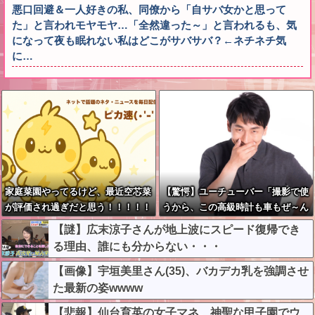
悪口回避＆一人好きの私、同僚から「自サバ女かと思って
た」と言われモヤモヤ…「全然違った～」と言われるも、気
になって夜も眠れない私はどこがサバサバ？←ネチネチ気
に…
家庭菜園やってるけど、最近空芯菜
【驚愕】ユーチューバー「撮影で使
が評価され過ぎだと思う！！！！！
うから、この高級時計も車もぜ～ん
ぶ経費でタダ！ｗ」←まさかコレ本
【謎】広末涼子さんが地上波にスピード復帰でき
気にしてる奴なんておらんよな？よ
る理由、誰にも分からない・・・
な？w w w w w w w w w w w
【画像】宇垣美里さん(35)、バカデカ乳を強調させ
た最新の姿wwww
【悲報】仙台育英の女子マネ、神聖な甲子園でウ