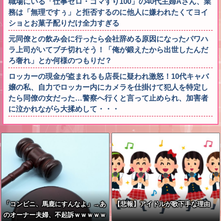
職場にいる「仕事ゼロ・ゴマすり100」の40代主婦Aさん、業
務は「無理ですぅ」と拒否するのに他人に嫌われたくてヨイ
ショとお菓子配りだけ全力すぎる
元同僚との飲み会に行ったら会社辞める原因になったパワハ
ラ上司がいてブチ切れそう！「俺が鍛えたから出世したんだ
ろ奢れ」とか何様のつもりだ？
ロッカーの現金が盗まれるも店長に疑われ激怒！10代キャバ
嬢の私、自力でロッカー内にカメラを仕掛けて犯人を特定し
たら同僚の女だった…警察へ行くと言って止められ、加害者
に泣かれながら大揉めして・・・
「コンビニ、馬鹿にすんなよ」→あ
【悲報】アイドルが歌下手な理由
のオーナー夫婦、不起訴ｗｗｗｗｗ