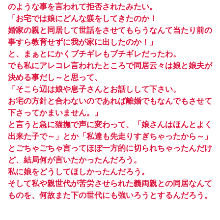
のような事を言われて拒否されたみたい。
「お宅では娘にどんな躾をしてきたのか！
婚家の親と同居して世話をさせてもらうなんて当たり前の
事すら教育せずに我が家に出したのか！」
と、まぁとにかくブチギレもブチギレだったわ。
でも私にアレコレ言われたところで同居云々は娘と娘夫が
決める事だし～と思って、
「そこら辺は娘や息子さんとお話しして下さい。
お宅の方針と合わないのであれば離婚でもなんでもさせて
下さってかまいません。」
と言うと急に猫撫で声に変わって、「娘さんはほんとよく
出来た子で～」とか「私達も先走りすぎちゃったから～」
とごちゃごちゃ言ってほぼ一方的に切られちゃったんだけ
ど、結局何が言いたかったんだろう。
私に娘をどうしてほしかったんだろう。
そして私や親世代が苦労させられた義両親との同居なんて
ものを、何故また下の世代にも強いろうとするんだろう。