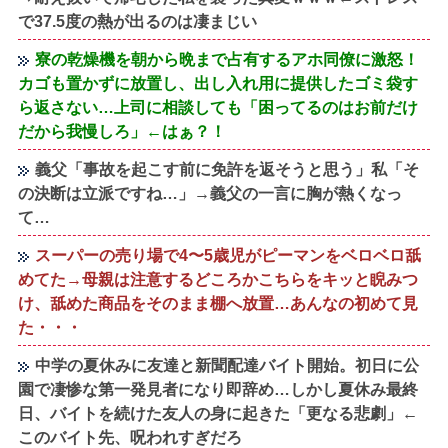
で37.5度の熱が出るのは凄まじい
寮の乾燥機を朝から晩まで占有するアホ同僚に激怒！
カゴも置かずに放置し、出し入れ用に提供したゴミ袋す
ら返さない…上司に相談しても「困ってるのはお前だけ
だから我慢しろ」←はぁ？！
義父「事故を起こす前に免許を返そうと思う」私「そ
の決断は立派ですね…」→義父の一言に胸が熱くなっ
て…
スーパーの売り場で4〜5歳児がピーマンをベロベロ舐
めてた→母親は注意するどころかこちらをキッと睨みつ
け、舐めた商品をそのまま棚へ放置…あんなの初めて見
た・・・
中学の夏休みに友達と新聞配達バイト開始。初日に公
園で凄惨な第一発見者になり即辞め…しかし夏休み最終
日、バイトを続けた友人の身に起きた「更なる悲劇」←
このバイト先、呪われすぎだろ