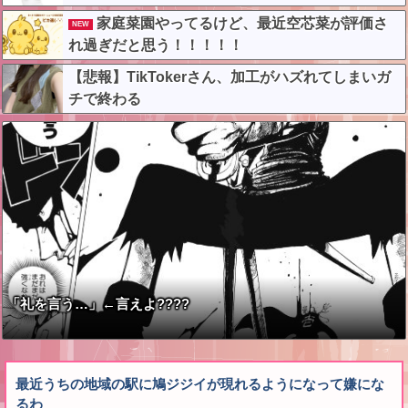
家庭菜園やってるけど、最近空芯菜が評価さ
NEW
れ過ぎだと思う！！！！！
【悲報】TikTokerさん、加工がハズれてしまいガ
チで終わる
「礼を言う…」←言えよ????
最近うちの地域の駅に鳩ジジイが現れるようになって嫌にな
るわ