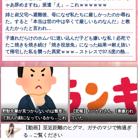
ゃあ辞めますね」派遣「え」←これｗｗｗｗｗｗ
姉と叔父宅へ避難後、母になぜ私たちに厳しかったのか尋ね
た。すると「本当は世の中は辛くて厳しいものなんだ」と教
えたかったと言われ…
子連れだらけのホムパに迷い込んだ子ども嫌いな私！必死で
たこ焼きを焼き続け「焼き役放免」になった結果⇒耐え抜い
て帰宅した私を襲った異変ｗｗｗ←ストレスで37.5度の熱…
野獣先輩が見つからないのは整形し
【悲報】ちいかわさん、1番嫌われ
て別人の顔になっているから←これ
ていた…
【動画】至近距離のヒグマ、ガチのマジで怖過ぎ
る→ご覧ください