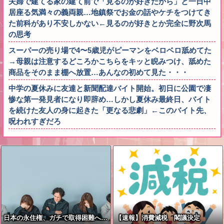
夫婦で建てる家の建て前で「見るのが好きだから」と一日中
居座る気満々の義両親…地鎮祭でお金の話やケチをつけてき
た前科があり不安しかない←見るのが好きとか完全に野次馬
の思考
スーパーの売り場で4〜5歳児がピーマンをベロベロ舐めてた
→母親は注意するどころかこちらをキッと睨みつけ、舐めた
商品をそのまま棚へ放置…あんなの初めて見た・・・
中学の夏休みに友達と新聞配達バイト開始。初日に公園で凄
惨な第一発見者になり即辞め…しかし夏休み最終日、バイト
を続けた友人の身に起きた「更なる悲劇」←このバイト先、
呪われすぎだろ
日本の永住権、ガチで取得困難へ…
【速報】消費減税 閣議決定