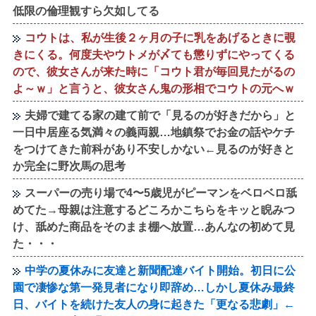
低限の倫理観すら欠如してる
コウトは、私が生後２ヶ月の子に乳をあげるときに覗
きにくる。何度夫やウトメが〆ても懲りずにやってくる
ので、彼女さんが来た時に「コウト君が毎回見たがるの
よ～ｗ」と言うと、彼女さん鬼の形相でコウトの元へｗ
夫婦で建てる家の建て前で「見るのが好きだから」と
一日中居座る気満々の義両親…地鎮祭でお金の話やケチ
をつけてきた前科があり不安しかない←見るのが好きと
か完全に野次馬の思考
スーパーの売り場で4〜5歳児がピーマンをベロベロ舐
めてた→母親は注意するどころかこちらをキッと睨みつ
け、舐めた商品をそのまま棚へ放置…あんなの初めて見
た・・・
中学の夏休みに友達と新聞配達バイト開始。初日に公
園で凄惨な第一発見者になり即辞め…しかし夏休み最終
日、バイトを続けた友人の身に起きた「更なる悲劇」←