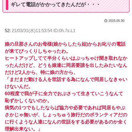
ギレて電話がかかってきたんだが・・・
2025.05.30
52:
21/03/31(水)11:53:54 ID:0h.7s.L1
娘の旦那さんのお母様(娘からしたら姑)からお叱りの電話
が来てびっくりしちゃったわ。
ヒートアップしてて半分くらいはぶっちゃけ聞き取れなか
ったんだけど、どうも娘達に同居要請を出したみたいなん
だけど2人から、特に娘の方から、
「まだまだ動ける人を世話する為になんで同居しなきゃい
けないんだ。
60程度で我が子に全力でおぶさって生きていこうなんて
恥ずかしくないのか。
病気の1つでもしたならば協力や必要であれば同居もやぶ
さかじゃ無いが、しょっちゅう旅行だのボランティアだの
に行くような人達になんの世話をする必要があるのか全く
理解出来ない。」