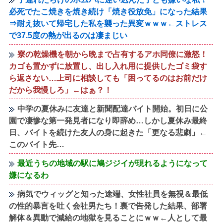
必死でたこ焼きを焼き続け「焼き役放免」になった結果
⇒耐え抜いて帰宅した私を襲った異変ｗｗｗ←ストレス
で37.5度の熱が出るのは凄まじい
寮の乾燥機を朝から晩まで占有するアホ同僚に激怒！
カゴも置かずに放置し、出し入れ用に提供したゴミ袋す
ら返さない…上司に相談しても「困ってるのはお前だけ
だから我慢しろ」←はぁ？！
中学の夏休みに友達と新聞配達バイト開始。初日に公
園で凄惨な第一発見者になり即辞め…しかし夏休み最終
日、バイトを続けた友人の身に起きた「更なる悲劇」←
このバイト先…
最近うちの地域の駅に鳩ジジイが現れるようになって
嫌になるわ
病気でウィッグと知った途端、女性社員を無視＆最低
の性的暴言を吐く会社男たち！裏で告発した結果、部署
解体＆異動で減給の地獄を見ることにｗｗ←人として最