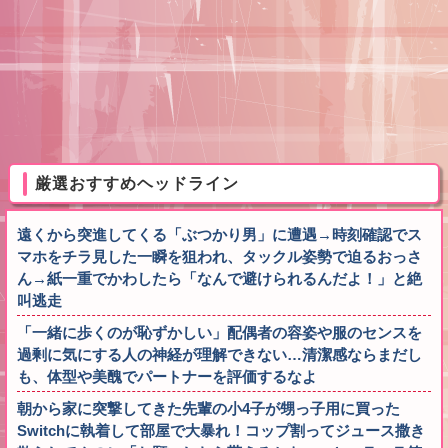
厳選おすすめヘッドライン
遠くから突進してくる「ぶつかり男」に遭遇→時刻確認でス
マホをチラ見した一瞬を狙われ、タックル姿勢で迫るおっさ
ん→紙一重でかわしたら「なんで避けられるんだよ！」と絶
叫逃走
「一緒に歩くのが恥ずかしい」配偶者の容姿や服のセンスを
過剰に気にする人の神経が理解できない…清潔感ならまだし
も、体型や美醜でパートナーを評価するなよ
朝から家に突撃してきた先輩の小4子が甥っ子用に買った
Switchに執着して部屋で大暴れ！コップ割ってジュース撒き