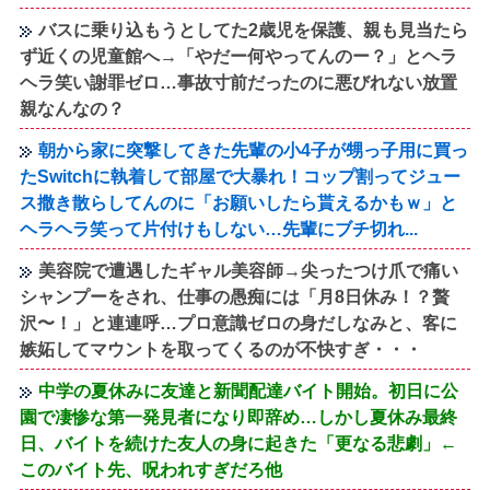
バスに乗り込もうとしてた2歳児を保護、親も見当たら
ず近くの児童館へ→「やだー何やってんのー？」とヘラ
ヘラ笑い謝罪ゼロ…事故寸前だったのに悪びれない放置
親なんなの？
朝から家に突撃してきた先輩の小4子が甥っ子用に買っ
たSwitchに執着して部屋で大暴れ！コップ割ってジュー
ス撒き散らしてんのに「お願いしたら貰えるかもｗ」と
ヘラヘラ笑って片付けもしない…先輩にブチ切れ...
美容院で遭遇したギャル美容師→尖ったつけ爪で痛い
シャンプーをされ、仕事の愚痴には「月8日休み！？贅
沢〜！」と連連呼…プロ意識ゼロの身だしなみと、客に
嫉妬してマウントを取ってくるのが不快すぎ・・・
中学の夏休みに友達と新聞配達バイト開始。初日に公
園で凄惨な第一発見者になり即辞め…しかし夏休み最終
日、バイトを続けた友人の身に起きた「更なる悲劇」←
このバイト先、呪われすぎだろ他