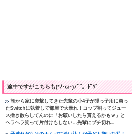
途中ですがこちらも(*ﾉ･ω･)ﾉ⌒。ﾄﾞｿﾞ
朝から家に突撃してきた先輩の小4子が甥っ子用に買っ
たSwitchに執着して部屋で大暴れ！コップ割ってジュー
ス撒き散らしてんのに「お願いしたら貰えるかもｗ」と
ヘラヘラ笑って片付けもしない…先輩にブチ切れ...
子連れだらけのホムパに迷い込んだ子ども嫌いな私！