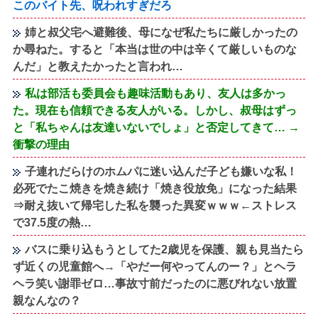
このバイト先、呪われすぎだろ
姉と叔父宅へ避難後、母になぜ私たちに厳しかったの
か尋ねた。すると「本当は世の中は辛くて厳しいものな
んだ」と教えたかったと言われ…
私は部活も委員会も趣味活動もあり、友人は多かっ
た。現在も信頼できる友人がいる。しかし、叔母はずっ
と「私ちゃんは友達いないでしょ」と否定してきて… →
衝撃の理由
子連れだらけのホムパに迷い込んだ子ども嫌いな私！
必死でたこ焼きを焼き続け「焼き役放免」になった結果
⇒耐え抜いて帰宅した私を襲った異変ｗｗｗ←ストレス
で37.5度の熱…
バスに乗り込もうとしてた2歳児を保護、親も見当たら
ず近くの児童館へ→「やだー何やってんのー？」とヘラ
ヘラ笑い謝罪ゼロ…事故寸前だったのに悪びれない放置
親なんなの？