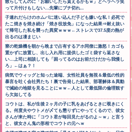
散らしてんのに「お願いしたら貰えるかもｗ」とヘラヘラ笑
って片付けもしない…先輩にブチ切れ...
子連れだらけのホムパに迷い込んだ子ども嫌いな私！必死で
たこ焼きを焼き続け「焼き役放免」になった結果⇒耐え抜い
て帰宅した私を襲った異変ｗｗｗ←ストレスで37.5度の熱が
出るのは凄まじい
寮の乾燥機を朝から晩まで占有するアホ同僚に激怒！カゴも
置かずに放置し、出し入れ用に提供したゴミ袋すら返さな
い…上司に相談しても「困ってるのはお前だけだから我慢し
ろ」←はぁ？！
病気でウィッグと知った途端、女性社員を無視＆最低の性的
暴言を吐く会社男たち！裏で告発した結果、部署解体＆異動
で減給の地獄を見ることにｗｗ←人として最低限の倫理観す
ら欠如してる
コウトは、私が生後２ヶ月の子に乳をあげるときに覗きにく
る。何度夫やウトメが〆ても懲りずにやってくるので、彼女
さんが来た時に「コウト君が毎回見たがるのよ～ｗ」と言う
と、彼女さん鬼の形相でコウトの元へｗ