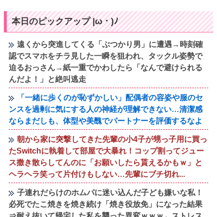
本日のピックアップ |ω・)ﾉ
遠くから突進してくる「ぶつかり男」に遭遇→時刻確
認でスマホをチラ見した一瞬を狙われ、タックル姿勢で
迫るおっさん→紙一重でかわしたら「なんで避けられる
んだよ！」と絶叫逃走
「一緒に歩くのが恥ずかしい」配偶者の容姿や服のセ
ンスを過剰に気にする人の神経が理解できない…清潔感
ならまだしも、体型や美醜でパートナーを評価するなよ
朝から家に突撃してきた先輩の小4子が甥っ子用に買っ
たSwitchに執着して部屋で大暴れ！コップ割ってジュー
ス撒き散らしてんのに「お願いしたら貰えるかもｗ」と
ヘラヘラ笑って片付けもしない…先輩にブチ切れ...
子連れだらけのホムパに迷い込んだ子ども嫌いな私！
必死でたこ焼きを焼き続け「焼き役放免」になった結果
⇒耐え抜いて帰宅した私を襲った異変ｗｗｗ←ストレス