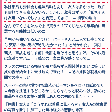
私は部活も委員会も趣味活動もあり、友人は多かった。現在
も信頼できる友人がいる。しかし、叔母はずっと「私ちゃん
は友達いないでしょ」と否定してきて… → 衝撃の理由
なんで宝くじを並んでまで買うの？宝くじなんて確率的に当
選する可能性は低いのに...
早朝から働いてるんだけど、パートさんと二人で仕事してた
ら 突然「低い男の声がしなかった？」と聞かれた。【再】
義父「事故を起こす前に免許を返そうと思う」私「その決断
は立派ですね…」→義父の一言に胸が熱くなって…
クラスの中にいる根暗で殆ど喋らず人間関係も無いに等しい
奴の親が給食中に乗り込んで来た！！→その原因は朝礼の時
間での事らしい
スーパーの売り場で4?5歳児がピーマンをベロベロ舐めてた
→母親は注意するどころかこちらをキッと睨みつけ、舐めた
商品をそのまま棚へ放置…あんなの初めて見た・・・
【胸糞】友人B「こうすれば普通に見えるｗ」友人Aの障害児
の写真を勝手に加工した無神経女の悲惨な末路