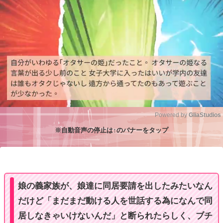
Powered by 
GliaStudios
※自動音声の停止は↑のバナーをタップ
M
u
t
e
娘の義家族が、娘達に同居要請を出したみたいなん
だけど「まだまだ動ける人を世話する為になんで同
居しなきゃいけないんだ」と断られたらしく、ブチ