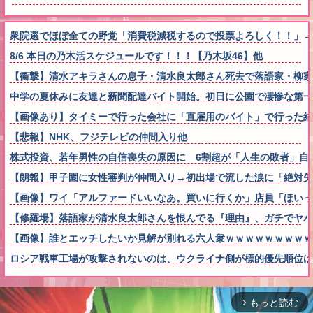
衆院選でほぼ全ての野党「消費税減税するので投票よろしく！！」→
8/6 本日の乃木活スケジュールです！！！【乃木坂46】他
【衝撃】清水アキラさんの息子・清水良太郎さん死去で落語家・柳家
中学の夏休みに友達と新聞配達バイト開始。初日に公園で凄惨な第一
【画像あり】タイミーで行った会社に「直雇用のバイト」で行った結
【悲報】NHK、フジテレビの仲間入り他
株式投資、若年男性の自信喪失の原因に 6割超が「人生の敗者」自
【朗報】甲子園に女性審判が仲間入り→初出場で流した涙に「絶対失
【画像】ワイ「アルファードいいなあ。買いに行くか」店員「ほいっ
【修羅場】落語家が清水良太郎さんを恨んでる『理由』、ガチでヤバ
【画像】誰とエッチしたいか見解が別れる六人衆ｗｗｗｗｗｗｗｗｗ
ロシア戦車工場が攻撃されないのは、ウクライナ側が標的優先順位は
もっと読む
arrow_forward_ios