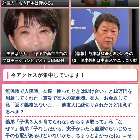
外国人「もう日本は諦める」
「主役はサナ」「まるで高市早苗の
【悲報】熊本は猛暑と断水…その
プロモーションビデオ」→BGM付
頃、茂木外相は中南米でニッコリ動
き被災地視察動画に批判殺到
画公開
今アクセスが集中しています！
無保険で入院時、友達「困ったときは助け合い」と12万円を
用意してくれた→震災で友人の家倒壊。友人「お金返して」
私「返す義務はないよ」→他友人に縁切りされたけど用意す
るべき？
義弟「子供３人を育てられないから引き取って」私「な
ぜ？」義弟「子なしだから。実子がいたら差別やらいじめっ
子の心配があるけどいないから、ちょうどよかったね」→そ