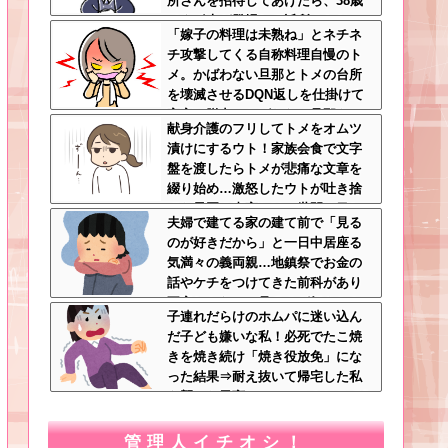
所さんを招待してあげたら、38歳
メタボ夫が登場して近所のおじい
「嫁子の料理は未熟ね」とネチネ
さんが大爆発する事態に
チ攻撃してくる自称料理自慢のト
メ。かばわない旦那とトメの台所
を壊滅させるDQN返しを仕掛けて
実家に脱出←かばわない旦那も一
献身介護のフリしてトメをオムツ
緒に痛い目見ろ
漬けにするウト！家族会食で文字
盤を渡したらトメが悲痛な文章を
綴り始め…激怒したウトが吐き捨
てた最悪の真実とは←世間の目し
夫婦で建てる家の建て前で「見る
か気にしてない最低旦那だった
のが好きだから」と一日中居座る
気満々の義両親…地鎮祭でお金の
話やケチをつけてきた前科があり
不安しかない←見るのが好きとか
子連れだらけのホムパに迷い込ん
完全に野次馬の思考
だ子ども嫌いな私！必死でたこ焼
きを焼き続け「焼き役放免」にな
った結果⇒耐え抜いて帰宅した私
を襲った異変ｗｗｗ←ストレスで3
7.5度の熱が出るのは凄まじい
管理人イチオシ！