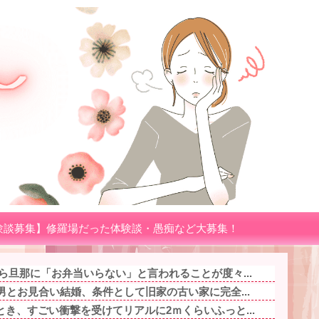
験談募集】修羅場だった体験談・愚痴など大募集！
ら旦那に「お弁当いらない」と言われることが度々...
男とお見合い結婚、条件として旧家の古い家に完全...
き、すごい衝撃を受けてリアルに2ｍくらいふっと...