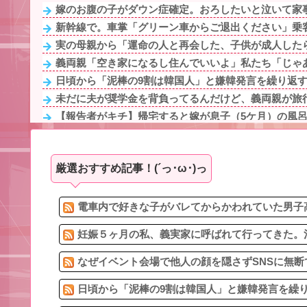
嫁のお腹の子がダウン症確定。おろしたいと泣いて家事
新幹線で。車掌「グリーン車からご退出ください」乗客
実の母親から「運命の人と再会した、子供が成人したら
義両親「空き家になるし住んでいいよ」私たち「じゃあ
日頃から「泥棒の9割は韓国人」と嫌韓発言を繰り返すト
未だに夫が奨学金を背負ってるんだけど、義両親が旅行
【報告者がキチ】帰宅すると嫁が息子（5ケ月）の風呂あ
休んだ翌日、先輩パートに申し送りあるかと確認したら
【衝撃】母に靴投げつけて父側に逃亡した妹「相続放棄
厳選おすすめ記事！(´っ･ω･)っ
急いで曲がり角を曲がったとき、すごい衝撃を受けてリア
旦那の同僚女が旦那の元カノ。なのにしょっちゅうペア
嫁浮気発覚後１年。再構築中だった。嫁が嫁友と電話「
電車内で好きな子がバレてからかわれていた男子高
妊娠５ヶ月の私、義実家に呼ばれて行ってきた。治
なぜイベント会場で他人の顔を隠さずSNSに無断
日頃から「泥棒の9割は韓国人」と嫌韓発言を繰り