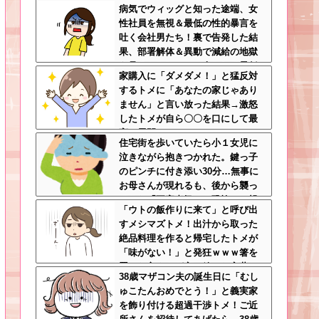
病気でウィッグと知った途端、女
娠時期の操作とか超能力者かよ
性社員を無視＆最低の性的暴言を
吐く会社男たち！裏で告発した結
果、部署解体＆異動で減給の地獄
を見ることにｗｗ←人として最低
家購入に「ダメダメ！」と猛反対
限の倫理観すら欠如してる
するトメに「あなたの家じゃあり
ません」と言い放った結果→激怒
したトメが自ら〇〇を口にして最
高の展開へｗｗｗｗｗｗ
住宅街を歩いていたら小１女児に
泣きながら抱きつかれた。鍵っ子
のピンチに付き添い30分…無事に
お母さんが現れるも、後から襲っ
てきた「不審者扱いの恐怖」←親
「ウトの飯作りに来て」と呼び出
切心が裏目に出るかもしれない世
すメシマズトメ！出汁から取った
の中怖すぎる
絶品料理を作ると帰宅したトメが
「味がない！」と発狂ｗｗｗ箸を
置いた良ウトが言い放った言葉と
38歳マザコン夫の誕生日に「むし
は←良ウトさんの神対応にスカッ
ゅこたんおめでとう！」と義実家
とする
を飾り付ける超過干渉トメ！ご近