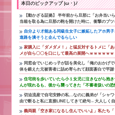
本日のピックアップ |ω・)ﾉ
【動かざる証拠】 半年前から旦那に「お弁当いら
当箱を取る為に旦那の鞄を開けた時に、衝撃のブツ
自分より才能ある同級生女子に嫉妬したアホ男子
進路を潰そうと企んでるらしい
家購入に「ダメダメ！」と猛反対するトメに「あ
メが自ら〇〇を口にして最高の展開へｗｗｗｗｗｗ
同窓会でいじめっ子が話を美化し「俺のおかげで
体を鍛えた元被害者に詰め寄られて顔面蒼白で平謝
住宅街を歩いていたら小１女児に泣きながら抱き
んが現れるも、後から襲ってきた「不審者扱いの恐
切迫流産で自宅安静の私…なのに義弟が「シャワ
由で断ると私に直接LINEしてきて絶句←大人しく
義両親「空き家になるし住んでいいよ」私たち「