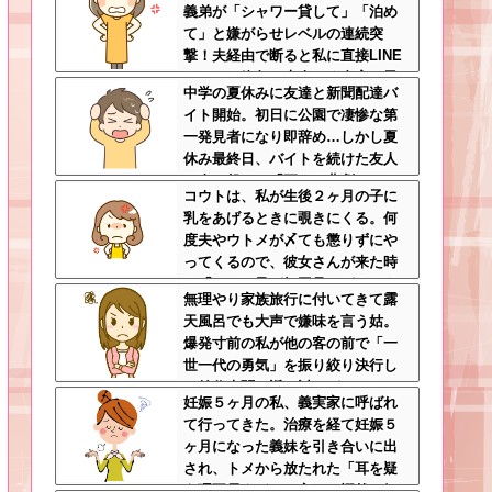
義弟が「シャワー貸して」「泊め
る
て」と嫌がらせレベルの連続突
撃！夫経由で断ると私に直接LINE
してきて絶句←大人しく自宅の風
中学の夏休みに友達と新聞配達バ
呂に入れよ
イト開始。初日に公園で凄惨な第
一発見者になり即辞め…しかし夏
休み最終日、バイトを続けた友人
の身に起きた「更なる悲劇」←こ
コウトは、私が生後２ヶ月の子に
のバイト先、呪われすぎだろ
乳をあげるときに覗きにくる。何
度夫やウトメが〆ても懲りずにや
ってくるので、彼女さんが来た時
に「コウト君が毎回見たがるのよ
無理やり家族旅行に付いてきて露
～ｗ」と言うと、彼女さん鬼の形
天風呂でも大声で嫌味を言う姑。
相でコウトの元へｗ
爆発寸前の私が他の客の前で「一
世一代の勇気」を振り絞り決行し
た前代未聞の返り討ちがこちら←
妊娠５ヶ月の私、義実家に呼ばれ
身体を張った捨て身の反撃すぎる
て行ってきた。治療を経て妊娠５
ヶ月になった義妹を引き合いに出
され、トメから放たれた「耳を疑
う理不尽すぎる一言」に愕然←妊