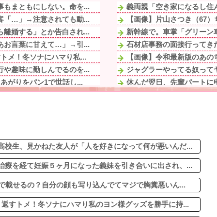
もまともにしない。命を...
義両親「空き家になるし住ん
「…」→注意されても動...
【画像】片山さつき（67）
離婚する」とか告白され...
新幹線で。車掌「グリーン車
お言葉に甘えて…」→引...
石材店事務の面接行ってきた
メ！冬ソナにハマり私...
【画像】令和最新版のあのち
や趣味に勤しんでるのを...
ジャグラーやってる奴って
がりをパン1で世話し...
休んだ翌日、先輩パートに申
いきなりキレられた。こ...
【幽霊否定派、完全論破】幽
の一筆書いて下さい。将...
血を見て失神した俺が「殺人
ルに2ｍくらいふっと...
妻の浮氣が発覚。俺「離婚だ
で仕事してて遅くまで残...
【画像】ワイのS&P500、
来週、木曜の昼だったら...
校生、見かねた友人が「人を好きになって何が悪いんだ...
療を経て妊娠５ヶ月になった義妹を引き合いに出され、...
で載せるの？自分の顔も写り込んでてマジで胸糞悪いん...
返すトメ！冬ソナにハマり私のヨン様グッズを勝手に持...