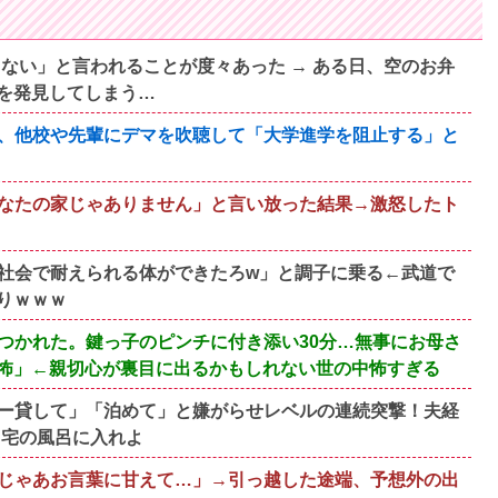
ない」と言われることが度々あった → ある日、空のお弁
を発見してしまう…
、他校や先輩にデマを吹聴して「大学進学を阻止する」と
なたの家じゃありません」と言い放った結果→激怒したト
社会で耐えられる体ができたろw」と調子に乗る←武道で
りｗｗｗ
つかれた。鍵っ子のピンチに付き添い30分…無事にお母さ
怖」←親切心が裏目に出るかもしれない世の中怖すぎる
ー貸して」「泊めて」と嫌がらせレベルの連続突撃！夫経
自宅の風呂に入れよ
じゃあお言葉に甘えて…」→引っ越した途端、予想外の出