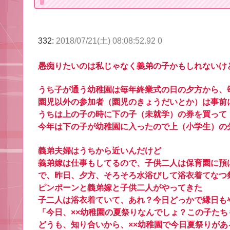
332:
2018/07/21(土) 08:08:52.92 0
愚痴りたいのは私じゃなく義弟の子かもしれないけ
うち子が通う幼稚園は毎年終業式の日の夕方から、
園児以外の参加者（園児のきょうだいとか）は事前に
うちは上の子の時に下の子（未就学）の券を買って
今年は下の子が幼稚園に入ったので上（小学生）の
義弟夫婦はうちから近いんだけど
義弟嫁は仕事もしてるので、子供二人は保育園に預
で、昨日、夕方、そろそろ水浴びして浴衣着てなつ
ピンポーンと義弟嫁と子供二人がやってきた
子二人は浴衣着ていて、あれ？今日どっかで縁日も
「今日、××幼稚園の夏祭りなんでしょ？この子た
どうも、知り合いから、××幼稚園で今日夏祭りが