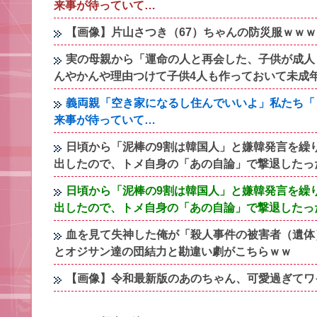
来事が待っていて…
【画像】片山さつき（67）ちゃんの防災服ｗｗ
実の母親から「運命の人と再会した、子供が成人
んやかんや理由つけて子供4人も作っておいて未成
義両親「空き家になるし住んでいいよ」私たち「
来事が待っていて…
日頃から「泥棒の9割は韓国人」と嫌韓発言を繰
出したので、トメ自身の「あの自論」で撃退したっ
日頃から「泥棒の9割は韓国人」と嫌韓発言を繰
出したので、トメ自身の「あの自論」で撃退したっ
血を見て失神した俺が「殺人事件の被害者（遺体
とオジサン達の団結力と勘違い劇がこちらｗｗ
【画像】令和最新版のあのちゃん、可愛過ぎてワイらに