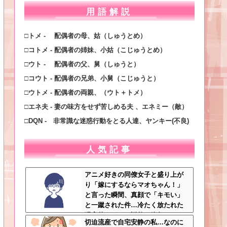
用語解説
□トメ - 配偶者の母、姑（しゅうとめ）
□コトメ - 配偶者の姉妹、小姑（こじゅうとめ）
□ウト - 配偶者の父、舅（しゅうと）
□コウト - 配偶者の兄弟、小舅（こじゅうと）
□ウトメ - 配偶者の両親、（ウト＋トメ）
□エネ夫 - 妻の味方をせず苦しめる夫 、エネミー（敵）
□DQN - 非常識な迷惑行動をとる人達、ヤンキー(不良)
人気記事
アニメ好きの同僚女子と盛り上が
り「嫁にするならマオちゃん！」
と言った瞬間、真顔で「キモい」
と一蹴された件…冷たく放たれた
現実的すぎるお説教に絶句←オタ
切迫流産で自宅安静の私…なのに
クのノリをリアルで出すとそうな