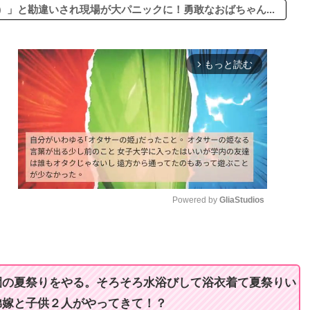
」と勘違いされ現場が大パニックに！勇敢なおばちゃん...
もっと読む
arrow_forward_ios
Powered by 
GliaStudios
M
u
t
園の夏祭りをやる。そろそろ水浴びして浴衣着て夏祭りい
e
弟嫁と子供２人がやってきて！？