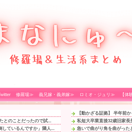
witter
修羅場≫
義兄嫁・義弟嫁≫
ロミオ・ジュリ≫
【体
【動かざる証拠】 半年前か
とのことだったので試...
私短大卒業直後32歳旧家長
しているんですか」隣人...
急いで曲がり角を曲がったと