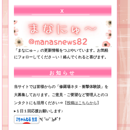
X
「まなにゅ～」の更新情報をつぶやいています。お気軽
にフォローしてくださ～い！絡んでくれると喜びます。
お知らせ
当サイトでは皆様からの「修羅場ネタ・衝撃体験談」を
大募集しております。ご意見・ご要望など管理人とのコ
ンタクトにも活用ください⇒
【
投稿はこちらから
】
▸１日１回応援お願いします♪
٩( ''ω'' )وﾎﾟﾁ