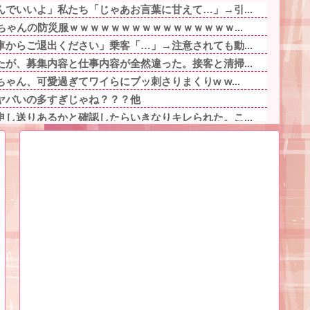
でいいよ」私たち「じゃあお言葉に甘えて…」→引...
ちゃんの防災服ｗｗｗｗｗｗｗｗｗｗｗｗｗｗｗｗ...
からご退出ください」乗客「…」→注意されても動...
が、募集内容と仕事内容が全然違った。接客と清掃...
ゃん、可愛過ぎてワイらにブッ刺さりまくりw w...
ヤバいの多すぎじゃね？？？他
し送りあるかと確認したらいきなりキレられた。こ...
霊がいないなら午前2時に一人で墓石を木刀で叩き...
事件の被害者（遺体）」と勘違いされ現場が大パニ...
」妻の謝罪と子供の願いに根負けして再構築し、２...
逝くｗ他