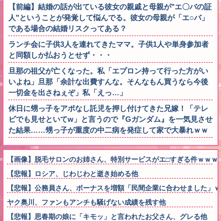
【前編】結婚の話が出ている彼女の親戚と母親が"エ〇バの証
人"ということが発覚して悩んでる。彼女の母親が「エ○バ」
である場合の結婚リスクってある？
ランチ会に子供3人を連れてきたママ。子供1人や単身参加者
と同額しか払おうとせず・・・
旦那の祖父が亡くなった。私「エプロン持って行った方がい
いよね」旦那「余計な出費すんな。そんなもん買うなら今後
一切金を出さねぇぞ」私「えっ…」
休日に甥っ子をアポなし託児を押し付けてきた兄嫁！「テレ
ビでも見せといてw」と言うので『Gガンダム』を一気見させ
た結果……甥っ子が重度の中二病を発症して家で大暴れｗｗ
【画像】脱毛サロンのお姉さん、特別サービスがエ□すぎる件ｗｗｗ
【悲報】ロシア、じわじわと逝き始める他
【悲報】公務員さん、ボーナスを増額「民間企業に合わせました」ｗ
ヤク奥川、ファンもアンチも騒げない成績を残す他
【悲報】思春期の娘に「キモッ」と言われたお父さん、グレる他