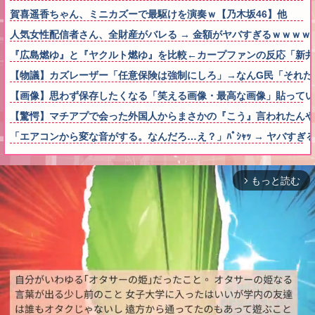
賀喜遥香ちゃん、ミニカズーで最駆けを演奏ｗ【乃木坂46】他
人気女性配信者さん、全財産がバレる → 金額がヤバすぎるｗｗｗｗ
『広島燃ゆ』と『ヤクルト燃ゆ』を比較←カープファンの反応「新井
【物議】カズレーザー「任意保険は強制にしろ」→なんG民「それた
【画像】思わず保存したくなる「笑える画像・最高な画像」貼ってい
【驚愕】マチアプで会った外国人からまさかの『こう』言われたん
「エアコンから変な音がする。なんだろ…え？」ﾊﾟｼｬｯ → ヤバす
もっと読む
arrow_forward_ios