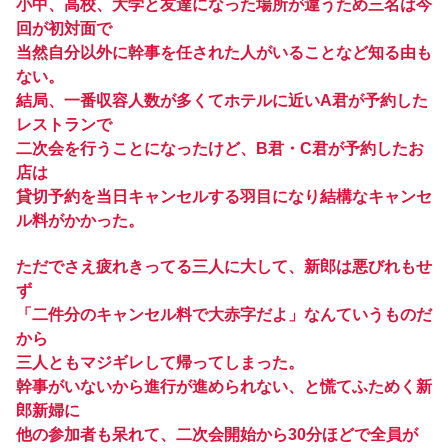
小中、高校、大学と友達になった場所が違うため三名は今
回が初対面で
当然自分以外に幹事を任された人がいることなど知る由も
ない。
結局、一番収容人数が多くてホテルに近いA君が予約した
レストランで
二次会を行うことになったけど、B君・C君が予約したお
店は
貸切予約を当日キャンセルする羽目になり結構なキャンセ
ル料がかかった。
ただでさえ疲れきってる三人に大して、新郎は悪びれもせ
ず
「二件分のキャンセル料で大赤字だよ」なんていうものだ
から
三人ともマジギレして帰ってしまった。
幹事がいないから進行が進められない、と慌てふためく新
郎新婦に
他の参加者も呆れて、二次会開始から30分ほどで全員が