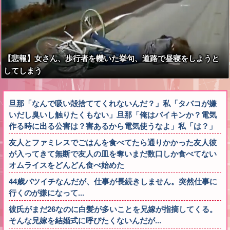
【悲報】女さん、歩行者を轢いた挙句、道路で昼寝をしようと
してしまう
旦那「なんで吸い殻捨ててくれないんだ？」私「タバコが嫌
いだし臭いし触りたくもない」旦那「俺はバイキンか？電気
作る時に出る公害は？害あるから電気使うなよ」私「は？」
友人とファミレスでごはんを食べてたら通りかかった友人彼
が入ってきて無断で友人の皿を奪いまだ数口しか食べてない
オムライスをどんどん食べ始めた
44歳バツイチなんだが、仕事が長続きしません。突然仕事に
行くのが嫌になって...
彼氏がまだ26なのに白髪が多いことを兄嫁が指摘してくる。
そんな兄嫁を結婚式に呼びたくないんだが...