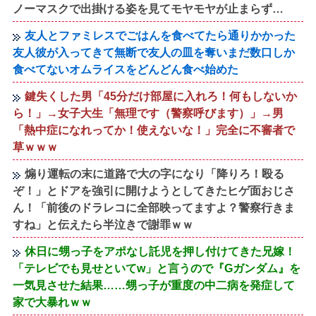
ノーマスクで出掛ける姿を見てモヤモヤが止まらず…
友人とファミレスでごはんを食べてたら通りかかった
友人彼が入ってきて無断で友人の皿を奪いまだ数口しか
食べてないオムライスをどんどん食べ始めた
鍵失くした男「45分だけ部屋に入れろ！何もしないか
ら！」→女子大生「無理です（警察呼びます）」→男
「熱中症になれってか！使えないな！」完全に不審者で
草ｗｗｗ
煽り運転の末に道路で大の字になり「降りろ！殴る
ぞ！」とドアを強引に開けようとしてきたヒゲ面おじさ
ん！「前後のドラレコに全部映ってますよ？警察行きま
すね」と伝えたら半泣きで謝罪ｗｗ
休日に甥っ子をアポなし託児を押し付けてきた兄嫁！
「テレビでも見せといてw」と言うので『Gガンダム』を
一気見させた結果……甥っ子が重度の中二病を発症して
家で大暴れｗｗ