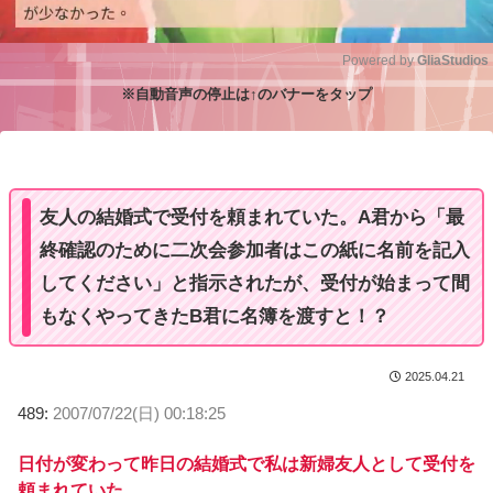
Powered by 
GliaStudios
※自動音声の停止は↑のバナーをタップ
M
u
t
e
友人の結婚式で受付を頼まれていた。A君から「最
終確認のために二次会参加者はこの紙に名前を記入
してください」と指示されたが、受付が始まって間
もなくやってきたB君に名簿を渡すと！？
2025.04.21
489:
2007/07/22(日) 00:18:25
日付が変わって昨日の結婚式で私は新婦友人として受付を
頼まれていた。