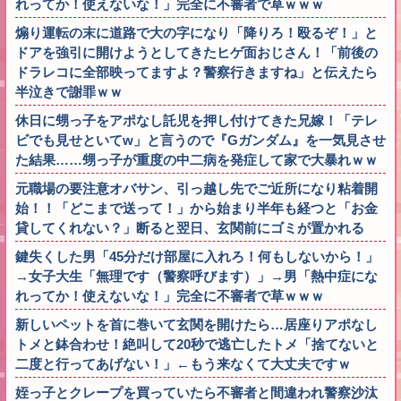
れってか！使えないな！」完全に不審者で草ｗｗｗ
煽り運転の末に道路で大の字になり「降りろ！殴るぞ！」と
ドアを強引に開けようとしてきたヒゲ面おじさん！「前後の
ドラレコに全部映ってますよ？警察行きますね」と伝えたら
半泣きで謝罪ｗｗ
休日に甥っ子をアポなし託児を押し付けてきた兄嫁！「テレ
ビでも見せといてw」と言うので『Gガンダム』を一気見させ
た結果……甥っ子が重度の中二病を発症して家で大暴れｗｗ
元職場の要注意オバサン、引っ越し先でご近所になり粘着開
始！！「どこまで送って！」から始まり半年も経つと「お金
貸してくれない？」断ると翌日、玄関前にゴミが置かれる
鍵失くした男「45分だけ部屋に入れろ！何もしないから！」
→女子大生「無理です（警察呼びます）」→男「熱中症にな
れってか！使えないな！」完全に不審者で草ｗｗｗ
新しいペットを首に巻いて玄関を開けたら…居座りアポなし
トメと鉢合わせ！絶叫して20秒で逃亡したトメ「捨てないと
二度と行ってあげない！」←もう来なくて大丈夫ですｗ
姪っ子とクレープを買っていたら不審者と間違われ警察沙汰