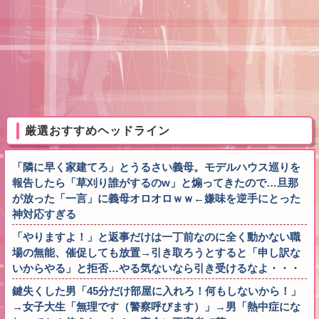
厳選おすすめヘッドライン
「隣に早く家建てろ」とうるさい義母。モデルハウス巡りを
報告したら「草刈り誰がするのw」と煽ってきたので…旦那
が放った「一言」に義母オロオロｗｗ←嫌味を逆手にとった
神対応すぎる
「やりますよ！」と返事だけは一丁前なのに全く動かない職
場の無能、催促しても放置→引き取ろうとすると「申し訳な
いからやる」と拒否…やる気ないなら引き受けるなよ・・・
鍵失くした男「45分だけ部屋に入れろ！何もしないから！」
→女子大生「無理です（警察呼びます）」→男「熱中症にな