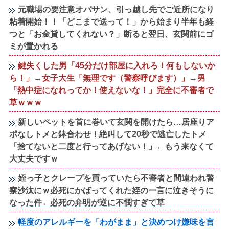
元職場の要注意オバサン、引っ越し先でご近所になり
粘着開始！！「どこまで送って！」から始まり半年も経
つと「お金貸してくれない？」断ると翌日、玄関前にゴ
ミが置かれる
鍵失くした男「45分だけ部屋に入れろ！何もしないか
ら！」→女子大生「無理です（警察呼びます）」→男
「熱中症になれってか！使えないな！」完全に不審者で
草ｗｗｗ
新しいペットを首に巻いて玄関を開けたら…居座りア
ポなしトメと鉢合わせ！絶叫して20秒で逃亡したトメ
「捨てないと二度と行ってあげない！」←もう来なくて
大丈夫ですｗ
姪っ子とクレープを買っていたら不審者と間違われ警
察沙汰にｗ必死にかばってくれた姪の一言に泣きそうに
なった件←必死の弁明が逆に不憫すぎて草
軽度のアレルギーを「わがまま」と決めつけ嫌味を言