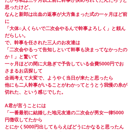
だから私は三ヶ月以上前に幹事が決められてたんだろうと
思ったけど、
なんと新郎は出血の返事が大方集まった式の一ヶ月ほど前
に
「大体○人くらいで二次会やるんで幹事よろしく」と頼ん
だらしい。
で、幹事を任された三人のお友達は
「二次会やるって告知しといて幹事も決まってなかったの
か！」と驚いて
一ヶ月ほどの間に大急ぎで予告している会費5000円でお
さまるお店探して
企画考えて大変で、ようやく当日が来たと思ったら
他にも二人幹事がいることがわかってとうとう我慢の糸が
切れた、という感じでした。
A君が言うことには
「一番最初に結婚した地元友達の二次会が男女一律5000
円徴収してたから
とにかく5000円出してもらえばどうにかなると思ったん