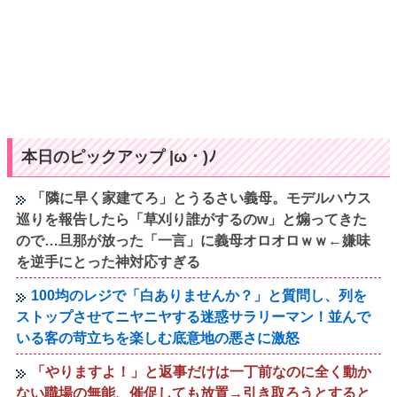
本日のピックアップ |ω・)ﾉ
「隣に早く家建てろ」とうるさい義母。モデルハウス
巡りを報告したら「草刈り誰がするのw」と煽ってきた
ので…旦那が放った「一言」に義母オロオロｗｗ←嫌味
を逆手にとった神対応すぎる
100均のレジで「白ありませんか？」と質問し、列を
ストップさせてニヤニヤする迷惑サラリーマン！並んで
いる客の苛立ちを楽しむ底意地の悪さに激怒
「やりますよ！」と返事だけは一丁前なのに全く動か
ない職場の無能、催促しても放置→引き取ろうとすると