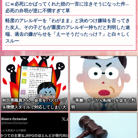
にｗ必死にかばってくれた姪の一言に泣きそうになった件←
必死の弁明が逆に不憫すぎて草
軽度のアレルギーを「わがまま」と決めつけ嫌味を言ってき
た友人、その子どもが重度のアレルギー持ちだと判明した途
端、過去の嫌がらせを「えーそうだったっけ？」と白々しく
スルー
秋田県職員さん、会見をバスローブ
「果糖」が「がん転移」を促すと判
＆喫煙スタイルで対応してしまい大
明
炎上ｗ