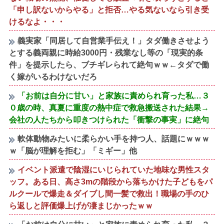
「申し訳ないからやる」と拒否…やる気ないなら引き受
けるなよ・・・
義実家「同居して自営業手伝え！」タダ働きさせよう
とする義両親に時給3000円・残業なし等の「現実的条
件」を提示したら、ブチギレられて絶句ｗｗ←タダで働
く嫁がいるわけないだろ
「お前は自分に甘い」と家族に責められ育った私…３
０歳の時、真夏に重度の熱中症で救急搬送された結果→
会社の人たちから叩きつけられた「衝撃の事実」に絶句
軟体動物みたいに柔らかい手を持つ人、話題にｗｗｗ
ｗ「脳が理解を拒む」「ミギー」他
イベント派遣で陰湿にいじられていた地味な男性スタ
ッフ。ある日、高さ3mの階段から落ちかけた子どもをパ
ルクールで爆走＆ダイブし間一髪で救出！職場の手のひ
ら返しと評価爆上げが凄まじかったｗｗ