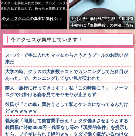
外人、スクエニの真実に気付く
江別大学生暴行ﾀﾋ″主犯格″の川口侑
斗被告に「無期懲役」の判決→当時
17歳少年に「懲役30年」の判決
今アクセスが集中しています！
スーパーで手に入れたママ友からとうとうプールのお誘いが
来た
大学の時、クラスの大多数テストでカンニングしてた科目が
あった。で、カンニングしてない私が笑われた
隣人「旅行に行ってきます！」私「この時期に？」→ノーマ
スクで出掛ける姿を見てモヤモヤが止まらず…
彼氏が『この車』買おうとして私とケンカになってるんだけ
どｗｗｗｗｗｗ
義実家「同居して自営業手伝え！」タダ働きさせようとする
義両親に時給3000円・残業なし等の「現実的条件」を提示し
たら、ブチギレられて絶句ｗｗ←タダで働く嫁がいるわけな