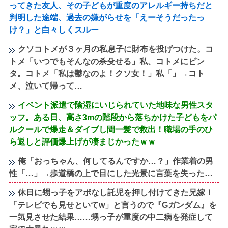
ってきた友人、その子どもが重度のアレルギー持ちだと
判明した途端、過去の嫌がらせを「えーそうだったっ
け？」と白々しくスルー
クソコトメが３ヶ月の私息子に財布を投げつけた。コ
トメ「いつでもそんなの杀殳せる」私、コトメにビン
タ。コトメ「私は鬱なのよ！クソ女！」私「」→コト
メ、泣いて帰って…
イベント派遣で陰湿にいじられていた地味な男性スタ
ッフ。ある日、高さ3mの階段から落ちかけた子どもをパ
ルクールで爆走＆ダイブし間一髪で救出！職場の手のひ
ら返しと評価爆上げが凄まじかったｗｗ
俺「おっちゃん、何してるんですか…？」作業着の男
性「…」→歩道橋の上で目にした光景に言葉を失った…
休日に甥っ子をアポなし託児を押し付けてきた兄嫁！
「テレビでも見せといてw」と言うので『Gガンダム』を
一気見させた結果……甥っ子が重度の中二病を発症して