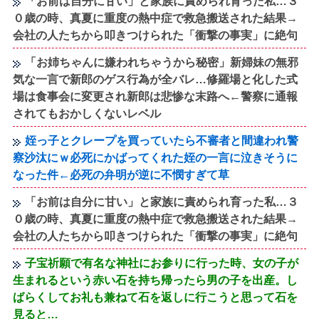
「お前は自分に甘い」と家族に責められ育った私…３
０歳の時、真夏に重度の熱中症で救急搬送された結果→
会社の人たちから叩きつけられた「衝撃の事実」に絶句
「お姉ちゃんに嫌われちゃうから秘密」新婦妹の無邪
気な一言で新郎のゲス行為が全バレ…修羅場と化した式
場は食事会に変更され新郎は悲惨な末路へ←警察に通報
されてもおかしくないレベル
姪っ子とクレープを買っていたら不審者と間違われ警
察沙汰にｗ必死にかばってくれた姪の一言に泣きそうに
なった件←必死の弁明が逆に不憫すぎて草
「お前は自分に甘い」と家族に責められ育った私…３
０歳の時、真夏に重度の熱中症で救急搬送された結果→
会社の人たちから叩きつけられた「衝撃の事実」に絶句
子宝祈願で有名な神社にお参りに行った時、女の子が
生まれるという赤い石を持ち帰ったら男の子を出産。し
ばらくしてお礼も兼ねて石を返しに行こうと思って石を
見ると…