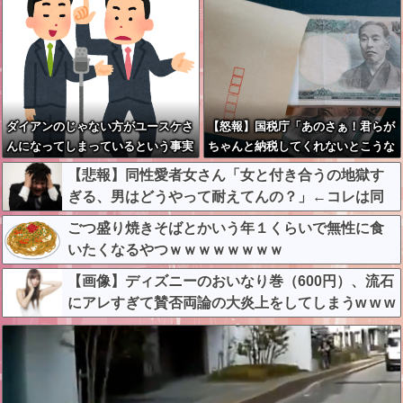
ダイアンのじゃない方がユースケさ
【怒報】国税庁「あのさぁ！君らが
んになってしまっているという事実
ちゃんと納税してくれないとこうな
←これ
っちゃうけどどうする？！」←これ
【悲報】同性愛者女さん「女と付き合うの地獄す
w w w w w w w w
ぎる、男はどうやって耐えてんの？」←コレは同
意せざるおえないと話題に
ごつ盛り焼きそばとかいう年１くらいで無性に食
いたくなるやつｗｗｗｗｗｗｗｗ
【画像】ディズニーのおいなり巻（600円）、流石
にアレすぎて賛否両論の大炎上をしてしまうw w w
w w w w