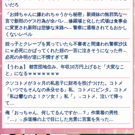
いだろ
「お姉ちゃんに嫌われちゃうから秘密」新婦妹の無邪気な一
言で新郎のゲス行為が全バレ…修羅場と化した式場は食事会
に変更され新郎は悲惨な末路へ←警察に通報されてもおかし
くないレベル
姪っ子とクレープを買っていたら不審者と間違われ警察沙汰
にｗ必死にかばってくれた姪の一言に泣きそうになった件←
必死の弁明が逆に不憫すぎて草
【うわぁ】 都営団地住み、年収10万円上げると「大変なこ
と」になるｗｗｗｗｗｗｗ
クソコトメが３ヶ月の私息子に財布を投げつけた。コトメ
「いつでもそんなの杀殳せる」私、コトメにビンタ。コトメ
「私は鬱なのよ！クソ女！」私「」→コトメ、泣いて帰っ
て…
俺「おっちゃん、何してるんですか…？」作業着の男性
「…」→歩道橋の上で目にした光景に言葉を失った…