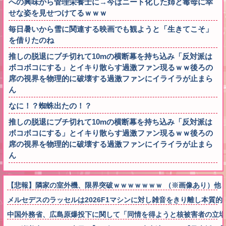
への興味から管理栄養士に→今はニート化した姉と毒母に幸
せな姿を見せつけてるｗｗｗ
毎日暑いから雪に関連する映画でも観ようと「生きてこそ」
を借りたのね
推しの脱退にブチ切れて10mの横断幕を持ち込み「反対派は
ボコボコにする」とイキり散らす過激ファン現るｗｗ後ろの
席の視界を物理的に破壊する過激ファンにイライラが止まら
ん
なに！？蜘蛛出たの！？
推しの脱退にブチ切れて10mの横断幕を持ち込み「反対派は
ボコボコにする」とイキり散らす過激ファン現るｗｗ後ろの
席の視界を物理的に破壊する過激ファンにイライラが止まら
ん
【悲報】隣家の室外機、限界突破ｗｗｗｗｗｗｗ （※画像あり）他
メルセデスのラッセルは2026F1マシンに対し雑音をきり離し本質
中国外務省、広島原爆投下に関して「同情を得ようと核被害者の立場