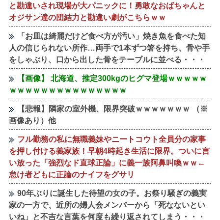
と勘違いされ現場が大パニックに！勇敢なおばちゃんと
オジサン達の団結力と勘違い劇がこちらｗｗ
「お皿は綺麗だけど食べ方が汚い」焼き魚を食べた知
人の信じられない所作…両手で1本ずつ箸を持ち、骨や手
をしゃぶり、口から出した骨をテーブルに並べる・・・
【画像】 北海道、推定300kgのヒグマ登場ｗｗｗｗｗ
ｗｗｗｗｗｗｗｗｗｗｗｗｗｗｗ
【悲報】隣家の室外機、限界突破ｗｗｗｗｗｗｗ （※
画像あり）他
フル勤務の私に無職義妹やニートコウト全員分の家事
を押し付ける義家族！早朝4時起き生活に限界。ついに言
い放った「強烈なド直球正論」に義一族阿鼻叫喚ｗｗ←
怠け者どもに正論のナイフをグサリ
90年ぶりに誕生した待望の女の子。お祭り騒ぎの義実
家の一方で、近所の婦人会メンバーから「死なないとい
いね」と不吉な言葉を何度も繰り返されてしまう・・・