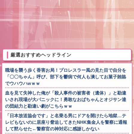
厳選おすすめヘッドライン
職場を襲う歩く香害お局！プロレスラー風の見た目で自分を
「〇〇ちゃん」呼び、部下を鬱病で何人も潰してお菓子賄賂
でウハウハwｗｗ
血を見て失神した俺が「殺人事件の被害者（遺体）」と勘違
いされ現場が大パニックに！勇敢なおばちゃんとオジサン達
の団結力と勘違い劇がこちらｗｗ
「日本放送協会です」と名乗る男にドアを開けたら地獄…テ
レビもないのに居座り脅迫してきたNHK集金人を警察に通報
して黙らせた←警察官の神対応に感謝しかない