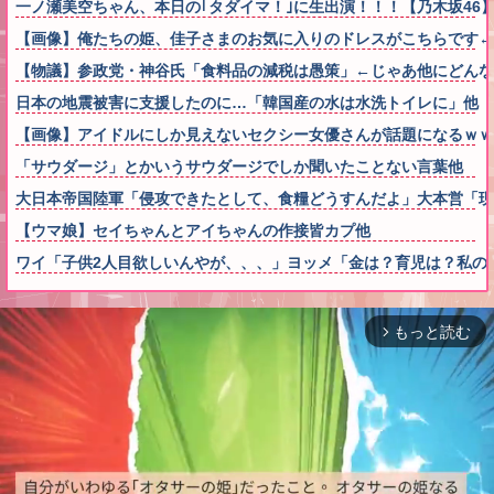
一ノ瀬美空ちゃん、本日の｢タダイマ！｣に生出演！！！【乃木坂46
【画像】俺たちの姫、佳子さまのお気に入りのドレスがこちらです←コレは可
【物議】参政党・神谷氏「食料品の減税は愚策」←じゃあ他にどん
日本の地震被害に支援したのに…「韓国産の水は水洗トイレに」他
【画像】アイドルにしか見えないセクシー女優さんが話題になるｗｗ
「サウダージ」とかいうサウダージでしか聞いたことない言葉他
大日本帝国陸軍「侵攻できたとして、食糧どうすんだよ」大本営「現
【ウマ娘】セイちゃんとアイちゃんの作接皆カプ他
ワイ「子供2人目欲しいんやが、、、」ヨッメ「金は？育児は？私の
もっと読む
arrow_forward_ios