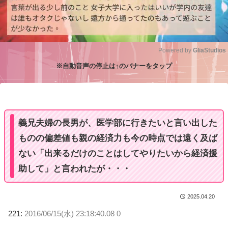
Powered by 
GliaStudios
※自動音声の停止は↑のバナーをタップ
M
u
t
e
義兄夫婦の長男が、医学部に行きたいと言い出した
ものの偏差値も親の経済力も今の時点では遠く及ば
ない「出来るだけのことはしてやりたいから経済援
助して」と言われたが・・・
2025.04.20
221:
2016/06/15(水) 23:18:40.08 0