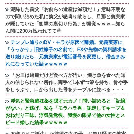
泥酔した義父「お前らの遺産は減額だ！」意味不明な
ので問い詰めた私に義父が怒鳴り散らし、旦那と義実家
が隠していた「衝撃の裏切り行為」が発覚ｗｗｗ←知ら
ん間に200万払われてて草
テンプレ通りのDV・モラが原因で離婚。元義実家に
「うっかり」旧姓嫁子の名前で、FXや先物の資料請求を
送り続けたら…元義実家が電話番号を変更し、借金まみ
れになっていた話ｗｗｗｗｗ
「お皿は綺麗だけど食べ方が汚い」焼き魚を食べた知
人の信じられない所作…両手で1本ずつ箸を持ち、骨や手
をしゃぶり、口から出した骨をテーブルに並べる・・・
浮気と緊急避妊薬を隠す元カノ！問い詰めると「記憶
がない」と逃げ、私を「モラハラ男」認定してキープ＆
おねだり三昧。浮気発覚後、我慢の限界で他の女性とス
ピード婚した結果ｗｗｗｗｗ
90年ぶりに誕生した待望の女の子。お祭り騒ぎの義実