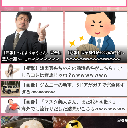
【速報】へずまりゅうさん、完全に
【悲報】大卒初任給600万の時代へ
聖人の顔へ←これw w w w w w w
wwwwwwwwwwwwwwwwwww
w
【衝撃】浅田真央ちゃんの婚活条件がこちら←む
しろコレは普通じゃね？w w w w w w w w
【画像】ジムニーの新車、5ドアがガチで完全体す
ぎるwwwwwww
【画像】「マスク美人さん、また我々を欺く」←
海外でも流行りだした結果がこちらw w w w w w w