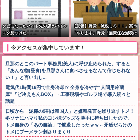
クビになったバイト先の店長のイン
【悲報】野党「減税しろ！！」高市
スタ見つけた
「やります」野党「無責任な減税は
やめろ！財源はどうする????」
今アクセスが集中しています！
旦那のとこのパート事務員(美人)に呼び止められた。すると
「あんな物(昼食)を旦那さんに食べさせるなんて信じられな
い！」と言い出し...
電気代1時間16円で全身冷却!? 全身を冷やす“人間用冷蔵
庫”『ど冷えもんBOX』→工事現場やゴルフ場で導入続々と
話題
日頃から「泥棒の9割は韓国人」と嫌韓発言を繰り返すトメ！
冬ソナにハマり私のヨン様グッズを勝手に持ち出したので、
トメ自身の「あの自論」で撃退したったｗｗ←矛盾だらけの
トメにブーメラン刺さりまくり