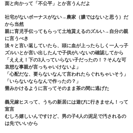
面と向かって「不公平」とか言うんだよ
社宅がないボーナスがない→農家（膿ではないと思う）だ
から当然
親に育児手伝ってもらって土地貰えるのズルい→自分の親
に言うべき
淡々と言い返していたら、頭に血が上ったらしく一人っ子
ズルいとか言い出したんで子供がいないの確認してから
「えええ！下の3人っていらない子だったの！？そんな可
哀想な事親が言っちゃいけないよ」
「心配だな、要らないなんて言われたらぐれちゃいそう」
「いらないならなんで作ったの？」
畳みかけるように言ってそのまま茶の間に逃げた
義兄嫁ヒスって、うちの新居には遊びに行きません！って
宣言
むしろ嬉しいんですけど、男の子4人の泥足で汚されるの
は先でいいから