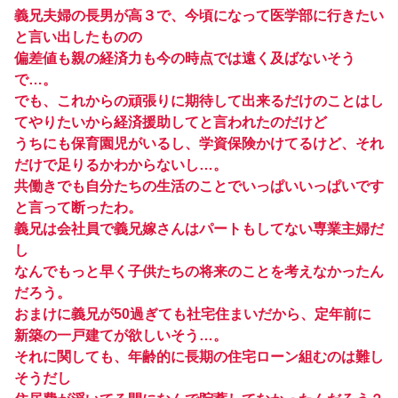
義兄夫婦の長男が高３で、今頃になって医学部に行きたい
と言い出したものの
偏差値も親の経済力も今の時点では遠く及ばないそう
で…。
でも、これからの頑張りに期待して出来るだけのことはし
てやりたいから経済援助してと言われたのだけど
うちにも保育園児がいるし、学資保険かけてるけど、それ
だけで足りるかわからないし…。
共働きでも自分たちの生活のことでいっぱいいっぱいです
と言って断ったわ。
義兄は会社員で義兄嫁さんはパートもしてない専業主婦だ
し
なんでもっと早く子供たちの将来のことを考えなかったん
だろう。
おまけに義兄が50過ぎても社宅住まいだから、定年前に
新築の一戸建てが欲しいそう…。
それに関しても、年齢的に長期の住宅ローン組むのは難し
そうだし