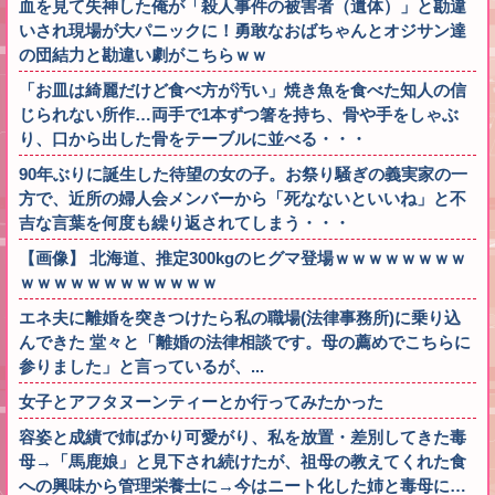
血を見て失神した俺が「殺人事件の被害者（遺体）」と勘違
いされ現場が大パニックに！勇敢なおばちゃんとオジサン達
の団結力と勘違い劇がこちらｗｗ
「お皿は綺麗だけど食べ方が汚い」焼き魚を食べた知人の信
じられない所作…両手で1本ずつ箸を持ち、骨や手をしゃぶ
り、口から出した骨をテーブルに並べる・・・
90年ぶりに誕生した待望の女の子。お祭り騒ぎの義実家の一
方で、近所の婦人会メンバーから「死なないといいね」と不
吉な言葉を何度も繰り返されてしまう・・・
【画像】 北海道、推定300kgのヒグマ登場ｗｗｗｗｗｗｗｗ
ｗｗｗｗｗｗｗｗｗｗｗｗ
エネ夫に離婚を突きつけたら私の職場(法律事務所)に乗り込
んできた 堂々と「離婚の法律相談です。母の薦めでこちらに
参りました」と言っているが、...
女子とアフタヌーンティーとか行ってみたかった
容姿と成績で姉ばかり可愛がり、私を放置・差別してきた毒
母→「馬鹿娘」と見下され続けたが、祖母の教えてくれた食
への興味から管理栄養士に→今はニート化した姉と毒母に…