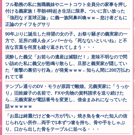
フル勤務の私に無職義妹やニートコウト全員分の家事を押し
付ける義家族！早朝4時起き生活に限界。ついに言い放った
「強烈なド直球正論」に義一族阿鼻叫喚ｗｗ←怠け者どもに
正論のナイフをグサリ
90年ぶりに誕生した待望の女の子。お祭り騒ぎの義実家の一
方で、近所の婦人会メンバーから「死なないといいね」と不
吉な言葉を何度も繰り返されてしまう・・・
泥酔した義父「お前らの遺産は減額だ！」意味不明なので問
い詰めた私に義父が怒鳴り散らし、旦那と義実家が隠してい
た「衝撃の裏切り行為」が発覚ｗｗｗ←知らん間に200万払わ
れてて草
テンプレ通りのDV・モラが原因で離婚。元義実家に「うっか
り」旧姓嫁子の名前で、FXや先物の資料請求を送り続けた
ら…元義実家が電話番号を変更し、借金まみれになっていた
話ｗｗｗｗｗ
「お皿は綺麗だけど食べ方が汚い」焼き魚を食べた知人の信
じられない所作…両手で1本ずつ箸を持ち、骨や手をしゃぶ
り、口から出した骨をテーブルに並べる・・・