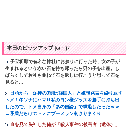
本日のピックアップ |ω・)ﾉ
子宝祈願で有名な神社にお参りに行った時、女の子が
生まれるという赤い石を持ち帰ったら男の子を出産。し
ばらくしてお礼も兼ねて石を返しに行こうと思って石を
見ると…
日頃から「泥棒の9割は韓国人」と嫌韓発言を繰り返す
トメ！冬ソナにハマり私のヨン様グッズを勝手に持ち出
したので、トメ自身の「あの自論」で撃退したったｗｗ
←矛盾だらけのトメにブーメラン刺さりまくり
血を見て失神した俺が「殺人事件の被害者（遺体）」