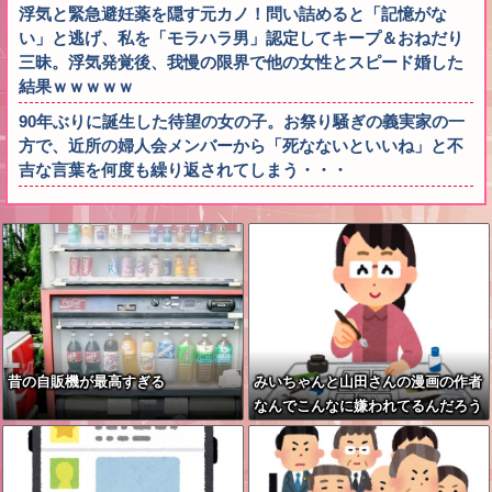
浮気と緊急避妊薬を隠す元カノ！問い詰めると「記憶がな
い」と逃げ、私を「モラハラ男」認定してキープ＆おねだり
三昧。浮気発覚後、我慢の限界で他の女性とスピード婚した
結果ｗｗｗｗｗ
90年ぶりに誕生した待望の女の子。お祭り騒ぎの義実家の一
方で、近所の婦人会メンバーから「死なないといいね」と不
吉な言葉を何度も繰り返されてしまう・・・
昔の自販機が最高すぎる
みいちゃんと山田さんの漫画の作者
なんでこんなに嫌われてるんだろう
な