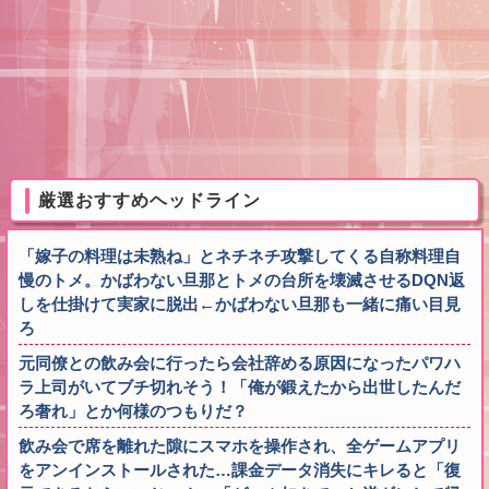
厳選おすすめヘッドライン
「嫁子の料理は未熟ね」とネチネチ攻撃してくる自称料理自
慢のトメ。かばわない旦那とトメの台所を壊滅させるDQN返
しを仕掛けて実家に脱出←かばわない旦那も一緒に痛い目見
ろ
元同僚との飲み会に行ったら会社辞める原因になったパワハ
ラ上司がいてブチ切れそう！「俺が鍛えたから出世したんだ
ろ奢れ」とか何様のつもりだ？
飲み会で席を離れた隙にスマホを操作され、全ゲームアプリ
をアンインストールされた…課金データ消失にキレると「復