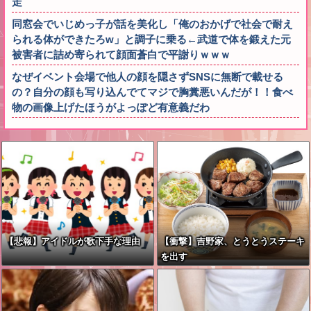
走
同窓会でいじめっ子が話を美化し「俺のおかげで社会で耐え
られる体ができたろw」と調子に乗る←武道で体を鍛えた元
被害者に詰め寄られて顔面蒼白で平謝りｗｗｗ
なぜイベント会場で他人の顔を隠さずSNSに無断で載せる
の？自分の顔も写り込んでてマジで胸糞悪いんだが！！食べ
物の画像上げたほうがよっぽど有意義だわ
【悲報】アイドルが歌下手な理由
【衝撃】吉野家、とうとうステーキ
を出す