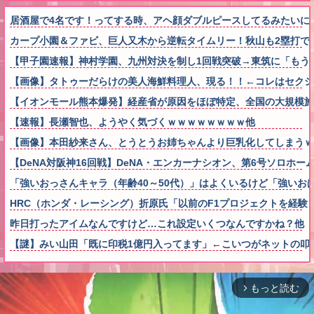
居酒屋で4名です！ってする時、アヘ顔ダブルピースしてるみたいに
カープ小園＆ファビ、巨人又木から逆転タイムリー！秋山も2塁打で
【甲子園速報】神村学園、九州対決を制し1回戦突破→東筑に「もう
【画像】タトゥーだらけの美人海鮮料理人、現る！！←コレはセクシー過ぎて
【イオンモール熊本爆発】経産省が原因をほぼ特定、全国の大規模施設
【速報】長瀬智也、ようやく気づくｗｗｗｗｗｗｗｗ他
【画像】本田紗来さん、とうとうお姉ちゃんより巨乳化してしまうｗ
【DeNA対阪神16回戦】DeNA・エンカーナシオン、第6号ソロホ
「強いおっさんキャラ（年齢40～50代）」はよくいるけど「強いお
HRC（ホンダ・レーシング）折原氏「以前のF1プロジェクトを経験
昨日打ったアイムなんですけど…これ設定いくつなんですかね？他
【謎】みい山田「既に印税1億円入ってます」←こいつがネットの叩
もっと読む
arrow_forward_ios