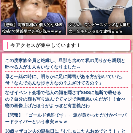
【悲報】高市首相の“個人的なSNS
女さん、ワンピースグッズを大量注
投稿”で習近平ブチギレ説ｗｗｗｗ
文→全キャンセルで逮捕ｗｗｗ
ｗ
今アクセスが集中しています！
この度家族全員と絶縁し、旦那も含めて私の周りから親類と
呼べる人が１人もいなくなりました～
母と一緒の時に、明らかに足に障害がある方が歩いていた。
母「なんであんな歩き方なの？ふざけてるの？」
なぜイベント会場で他人の顔を隠さずSNSに無断で載せる
の？自分の顔も写り込んでてマジで胸糞悪いんだが！！食べ
物の画像上げたほうがよっぽど有意義だわ
【悲報】 「ゴールド免許です」←運が良かっただけかペーパ
ードライバーという事実ｗｗｗ
38歳マザコン夫の誕生日に「むしゅこたんおめでとう！」と