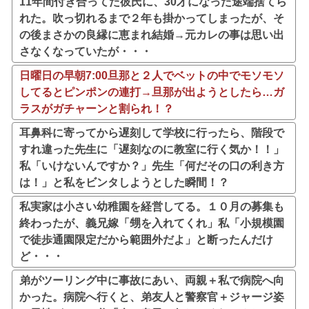
11年間付き合ってた彼氏に、30才になった途端捨てら
れた。吹っ切れるまで２年も掛かってしまったが、そ
の後まさかの良縁に恵まれ結婚→元カレの事は思い出
さなくなっていたが・・・
日曜日の早朝7:00旦那と２人でベットの中でモソモソ
してるとピンポンの連打→旦那が出ようとしたら…ガ
ラスがガチャーンと割られ！？
耳鼻科に寄ってから遅刻して学校に行ったら、階段で
すれ違った先生に「遅刻なのに教室に行く気か！！」
私「いけないんですか？」先生「何だその口の利き方
は！」と私をビンタしようとした瞬間！？
私実家は小さい幼稚園を経営してる。１０月の募集も
終わったが、義兄嫁「甥を入れてくれ」私「小規模園
で徒歩通園限定だから範囲外だよ」と断ったんだけ
ど・・・
弟がツーリング中に事故にあい、両親＋私で病院へ向
かった。病院へ行くと、弟友人と警察官＋ジャージ姿