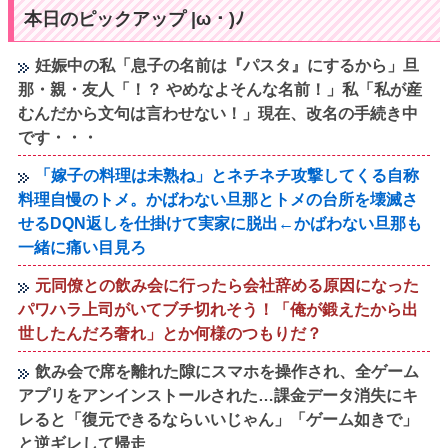
本日のピックアップ |ω・)ﾉ
妊娠中の私「息子の名前は『パスタ』にするから」旦
那・親・友人「！？ やめなよそんな名前！」私「私が産
むんだから文句は言わせない！」現在、改名の手続き中
です・・・
「嫁子の料理は未熟ね」とネチネチ攻撃してくる自称
料理自慢のトメ。かばわない旦那とトメの台所を壊滅さ
せるDQN返しを仕掛けて実家に脱出←かばわない旦那も
一緒に痛い目見ろ
元同僚との飲み会に行ったら会社辞める原因になった
パワハラ上司がいてブチ切れそう！「俺が鍛えたから出
世したんだろ奢れ」とか何様のつもりだ？
飲み会で席を離れた隙にスマホを操作され、全ゲーム
アプリをアンインストールされた…課金データ消失にキ
レると「復元できるならいいじゃん」「ゲーム如きで」
と逆ギレして帰走