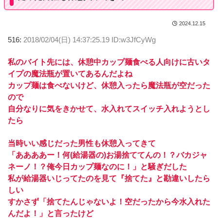
2024.12.15
516:
2018/02/04(日) 14:37:25.19 ID:w3JfCyWg
私のバイト先には、休憩中カップ麺食べる人向けに古いタ
イプの魔法瓶が置いてあるんだよね
カップ麺は食べないけど、休憩入ったら魔法瓶が空だった
ので
自分なりに気をきかせて、水入れてスイッチ入れようとし
たら
当時いい感じだった男性も休憩入ってきて
「ああああー！何(給湯器の)お湯捨ててんの！？バカジャ
ネーノ！？俺今日カップ麺なのに！」と騒ぎだした
私が給湯器いじってたのを見て『捨てた』と勘違いしたら
しい
すかさず「捨てたんじゃないよ！空だったから今水入れた
んだよ！」と言ったけど