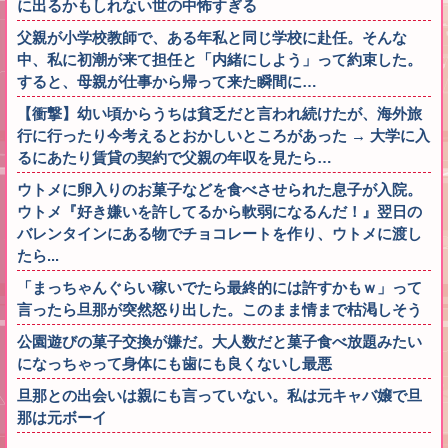
に出るかもしれない世の中怖すぎる
父親が小学校教師で、ある年私と同じ学校に赴任。そんな
中、私に初潮が来て担任と「内緒にしよう」って約束した。
すると、母親が仕事から帰って来た瞬間に…
【衝撃】幼い頃からうちは貧乏だと言われ続けたが、海外旅
行に行ったり今考えるとおかしいところがあった → 大学に入
るにあたり賃貸の契約で父親の年収を見たら…
ウトメに卵入りのお菓子などを食べさせられた息子が入院。
ウトメ『好き嫌いを許してるから軟弱になるんだ！』翌日の
バレンタインにある物でチョコレートを作り、ウトメに渡し
たら...
「まっちゃんぐらい稼いでたら最終的には許すかもｗ」って
言ったら旦那が突然怒り出した。このまま情まで枯渇しそう
公園遊びの菓子交換が嫌だ。大人数だと菓子食べ放題みたい
になっちゃって身体にも歯にも良くないし最悪
旦那との出会いは親にも言っていない。私は元キャバ嬢で旦
那は元ボーイ