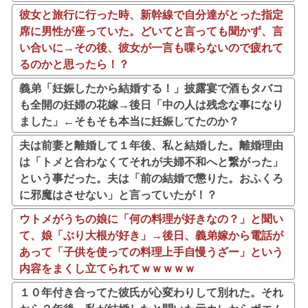
彼女と旅行に行った時、新幹線で自分達がとった指定
席に男性が座っていた。どいてと言っても聞かず、言
い合いに→その後、彼女が一言も喋らないので疲れて
るのかと思ったら！？
義弟「妊娠したから結婚する！」披露宴で酒もタバコ
も全開の妊婦の花嫁→後日「中の人は残念な事になり
ました」←そもそも本当に妊娠してたのか？
夫は前妻と離婚して１年後、私と結婚した。離婚理由
は「トメと合わなくてそれが夫婦不和へと繋がった」
という事だった。夫は「前の結婚で懲りた。おふくろ
に邪魔はさせない」と言っていたが！？
ウトメがうちの娘に「何の料理が好きなの？」と聞い
て、娘「ぶり大根が好き」→後日、義弟嫁から電話が
あって「子供を使っての料理上手自慢うざー」という
内容をまくし立てられてｗｗｗｗｗ
１０年付き合ってた彼氏が心変わりして別れた。それ