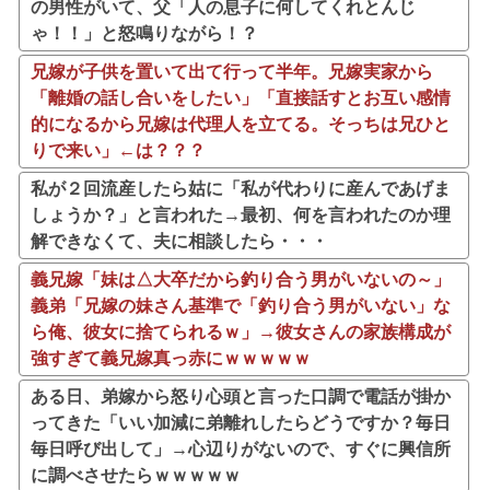
の男性がいて、父「人の息子に何してくれとんじ
ゃ！！」と怒鳴りながら！？
兄嫁が子供を置いて出て行って半年。兄嫁実家から
「離婚の話し合いをしたい」「直接話すとお互い感情
的になるから兄嫁は代理人を立てる。そっちは兄ひと
りで来い」←は？？？
私が２回流産したら姑に「私が代わりに産んであげま
しょうか？」と言われた→最初、何を言われたのか理
解できなくて、夫に相談したら・・・
義兄嫁「妹は△大卒だから釣り合う男がいないの～」
義弟「兄嫁の妹さん基準で「釣り合う男がいない」な
ら俺、彼女に捨てられるｗ」→彼女さんの家族構成が
強すぎて義兄嫁真っ赤にｗｗｗｗｗ
ある日、弟嫁から怒り心頭と言った口調で電話が掛か
ってきた「いい加減に弟離れしたらどうですか？毎日
毎日呼び出して」→心辺りがないので、すぐに興信所
に調べさせたらｗｗｗｗｗ