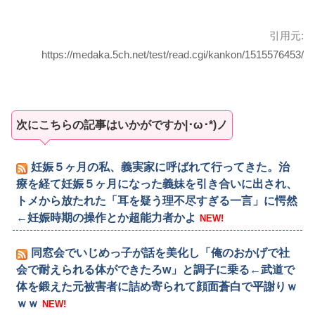
引用元:
https://medaka.5ch.net/test/read.cgi/kankon/1515576453/
次にこちらの記事はいかがですか|･ω･*)ノ
妊娠５ヶ月の私、義実家に呼ばれて行ってきた。治
療を経て妊娠５ヶ月になった義妹を引き合いに出され、
トメから放たれた「耳を疑う理不尽すぎる一言」に愕然
←妊娠時期の操作とか超能力者かよ
NEW!
同窓会でいじめっ子が話を美化し「俺のおかげで社
会で耐えられる体ができたろw」と調子に乗る←武道で
体を鍛えた元被害者に詰め寄られて顔面蒼白で平謝りｗ
ｗｗ
NEW!