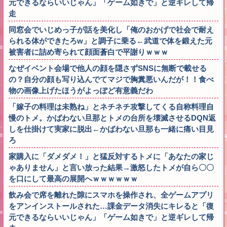
元できるならいいじゃん」「ゲーム如きで」と逆ギレして帰
走
同窓会でいじめっ子が話を美化し「俺のおかげで社会で耐え
られる体ができたろw」と調子に乗る←武道で体を鍛えた元
被害者に詰め寄られて顔面蒼白で平謝りｗｗｗ
なぜイベント会場で他人の顔を隠さずSNSに無断で載せる
の？自分の顔も写り込んでてマジで胸糞悪いんだが！！食べ
物の画像上げたほうがよっぽど有意義だわ
「嫁子の料理は未熟ね」とネチネチ攻撃してくる自称料理自
慢のトメ。かばわない旦那とトメの台所を壊滅させるDQN返
しを仕掛けて実家に脱出←かばわない旦那も一緒に痛い目見
ろ
家購入に「ダメダメ！」と猛反対するトメに「あなたの家じ
ゃありません」と言い放った結果→激怒したトメが自ら〇〇
を口にして最高の展開へｗｗｗｗｗｗ
飲み会で席を離れた隙にスマホを操作され、全ゲームアプリ
をアンインストールされた…課金データ消失にキレると「復
元できるならいいじゃん」「ゲーム如きで」と逆ギレして帰