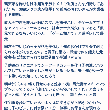
義実家を飾り付ける超過干渉トメ！ご近所さんを招待してあ
げたら、38歳メタボ夫が登場して近所のおじいさんが大爆発
する事態に
飲み会で席を離れた隙にスマホを操作され、全ゲームアプリ
をアンインストールされた…課金データ消失にキレると「復
元できるならいいじゃん」「ゲーム如きで」と逆ギレして帰
走
同窓会でいじめっ子が話を美化し「俺のおかげで社会で耐え
られる体ができたろw」と調子に乗る←武道で体を鍛えた元
被害者に詰め寄られて顔面蒼白で平謝りｗｗｗ
子供達のリクエストでシーフードカレーを作り子供達とハフ
ハフしていたら帰宅した夫がキレるキレる。夫「俺がシーフ
ード嫌いなの知っているだろう...
朝6時くらいに軽く目覚めると起きて横に居た妻がスキンシッ
プをとってくるが「疲れているから寝かせてくれ」と言うも
ずっと起こそうとする。いつも夜中に「話し合い」と言…
住宅街を歩いていたら小１女児に泣きながら抱きつかれた。
鍵っ子のピンチに付き添い30分…無事にお母さんが現れる