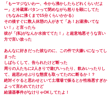
「もーマジないわー、今から沸かしたらどれくらいだよ
ー」と冷蔵庫バタンって閉めながら怒りを顕にしてた
（ちなみに沸くまで15分くらいかかる）
その後すぐに数人休憩の人がきて「あ！お湯沸いてな
い！」と言ったら
彼が「(私)がなんか水捨ててた！」と超意地悪そうな言い
方で言い放った
あんなに好きだった彼なのに、この件で大嫌いになってし
まった
しばらくして、告られたけど断った
周りの人たちに2人きりで遊びいったり、飲みいったりし
て、超思わせぶりな態度も取ってたのに断るか！？
絶対イケると思わせといて土壇場で振るとか性格悪すぎか
よって言われてたけど
給湯器事件がなけりゃOKしてたよ！