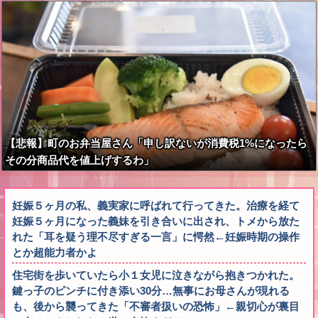
こう言うのでいいんだよなw w w w w w w w
【悲報】町のお弁当屋さん「申し訳ないが消費税1%になったら
その分商品代を値上げするわ」
妊娠５ヶ月の私、義実家に呼ばれて行ってきた。治療を経て
妊娠５ヶ月になった義妹を引き合いに出され、トメから放た
れた「耳を疑う理不尽すぎる一言」に愕然←妊娠時期の操作
とか超能力者かよ
住宅街を歩いていたら小１女児に泣きながら抱きつかれた。
鍵っ子のピンチに付き添い30分…無事にお母さんが現れる
も、後から襲ってきた「不審者扱いの恐怖」←親切心が裏目