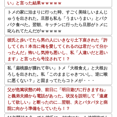
い」と言った結果ｗｗｗｗｗ
トメの家に泊まりに行った時、すごく美味しいまんじ
ゅうを出された。旦那も私も「うまいうまい」とパク
パク食べた。翌朝、キッチンに行ったら旦那がトメに
叱られてたんだがｗｗｗｗｗ
彼氏と歩いてたら男の人にいきなり土下座された「許
してくれ！本当に俺を愛してくれるのは君だって分か
ったんだ」怖いし気持ち悪いし、私「人違いだと思い
ます」と言ったら号泣されて！？
私「扁桃腺が腫れて辛い」トメ「大根食え」と大根お
ろしを出された。私「このままじゃきついし、逆に喉
に悪くない？」と固まってたらコトメが・・・
父が危篤状態の時、前日に「明日遊びに行きますね」
と義弟夫婦から電話があった。状況を説明して「遠慮
して欲しい」と断ったのに…翌朝、夫とバタバタと病
院に向かう準備をしていたら！？