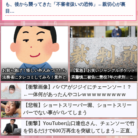
も、後から襲ってきた「不審者扱いの恐怖」←親切心が裏
目…
お前ら急げ！怪しい外人みつけたら
【緊急】お笑いジャングルポケット
法務省にタレコミしてみろ！意外と
斉藤慎二被告に懲役7年の求刑←こ
仕事するぞ？
れ…
【衝撃画像】ババアがジジイにチェーンソー！？
←一体何があったんやコレw w w w w w w w w
【悲報】ショートスリーパー堀、ショートスリー
パーでない事がバレてしまう
【衝撃】YouTuber山口達也さん、チェンソーで竹
を切るだけで600万再生を突破してしまう←正直、