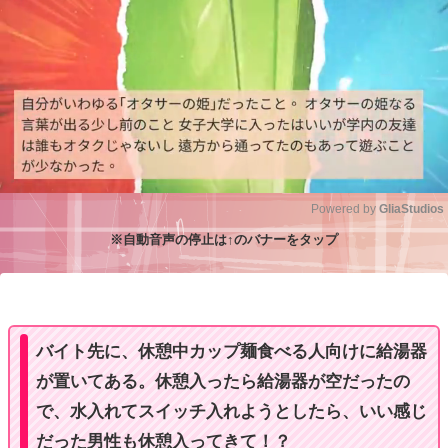
Powered by 
GliaStudios
※自動音声の停止は↑のバナーをタップ
M
u
t
e
バイト先に、休憩中カップ麺食べる人向けに給湯器
が置いてある。休憩入ったら給湯器が空だったの
で、水入れてスイッチ入れようとしたら、いい感じ
だった男性も休憩入ってきて！？