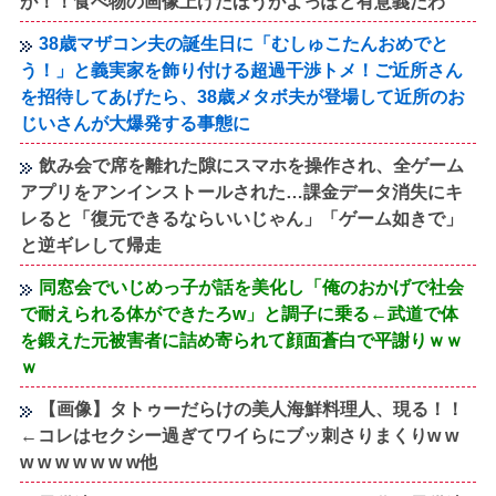
が！！食べ物の画像上げたほうがよっぽど有意義だわ
38歳マザコン夫の誕生日に「むしゅこたんおめでと
う！」と義実家を飾り付ける超過干渉トメ！ご近所さん
を招待してあげたら、38歳メタボ夫が登場して近所のお
じいさんが大爆発する事態に
飲み会で席を離れた隙にスマホを操作され、全ゲーム
アプリをアンインストールされた…課金データ消失にキ
レると「復元できるならいいじゃん」「ゲーム如きで」
と逆ギレして帰走
同窓会でいじめっ子が話を美化し「俺のおかげで社会
で耐えられる体ができたろw」と調子に乗る←武道で体
を鍛えた元被害者に詰め寄られて顔面蒼白で平謝りｗｗ
ｗ
【画像】タトゥーだらけの美人海鮮料理人、現る！！
←コレはセクシー過ぎてワイらにブッ刺さりまくりw w
w w w w w w w他