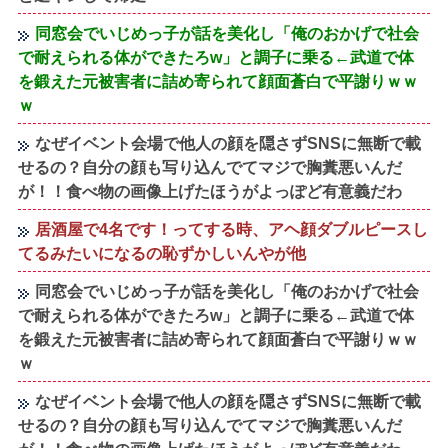
同窓会でいじめっ子が話を美化し「俺のおかげで社会
で耐えられる体ができたろw」と調子に乗る←武道で体
を鍛えた元被害者に詰め寄られて顔面蒼白で平謝りｗｗ
ｗ
なぜイベント会場で他人の顔を隠さずSNSに無断で載
せるの？自分の顔も写り込んでてマジで胸糞悪いんだ
が！！食べ物の画像上げたほうがよっぽど有意義だわ
居酒屋で4名です！ってする時、アヘ顔ダブルピースし
てるみたいになるの恥ずかしいんやが他
同窓会でいじめっ子が話を美化し「俺のおかげで社会
で耐えられる体ができたろw」と調子に乗る←武道で体
を鍛えた元被害者に詰め寄られて顔面蒼白で平謝りｗｗ
ｗ
なぜイベント会場で他人の顔を隠さずSNSに無断で載
せるの？自分の顔も写り込んでてマジで胸糞悪いんだ