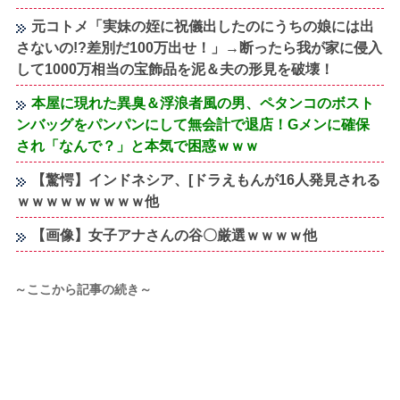
元コトメ「実妹の姪に祝儀出したのにうちの娘には出
さないの!?差別だ100万出せ！」→断ったら我が家に侵入
して1000万相当の宝飾品を泥＆夫の形見を破壊！
本屋に現れた異臭＆浮浪者風の男、ペタンコのボスト
ンバッグをパンパンにして無会計で退店！Gメンに確保
され「なんで？」と本気で困惑ｗｗｗ
【驚愕】インドネシア、[ドラえもんが16人発見される
ｗｗｗｗｗｗｗｗｗ他
【画像】女子アナさんの谷〇厳選ｗｗｗｗ他
～ここから記事の続き～