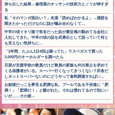
持ち出した結果←修理屋のオッサンの技術力とノリが神すぎ
る
私「そのマンガ面白い？」友達「読めばわかるよ」→感想を
聞きたかっただけなのに話が噛み合わなくて…
中学の頃イキリ陰で有名だった奴が最近俺の勤めてる会社に
入社してきた。中学の頃の話を武勇伝として語っていて何と
も言えない気持ちに…
「2年間、たぶん1日4回は握ってた」ラスベガスで買った
3,000円のキーホルダーを調べたら
旦那が支援学校の教員だけど教員の家族も外出禁止を求めて
くる保護者がいる。スーパー行くなってきつくない？田舎だ
しネットスーパーないのにどうやって食料調達すればい…
お姫様だっこを夢見る肥満な私、プールである子供達に「肥
満！」「肥満だ！」と騒がれた。それは慣れてるので別にい
いが……その後→