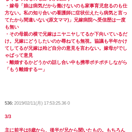
・嫁母「娘は病気だから働けないのも家事育児怠るのも仕
方ない。私の知り合いの看護師に症状伝えたら病気と言っ
てたから間違いない(原文ママ)」兄嫁病院へ受信歴は一度
も無い
・その母親の横で兄嫁はニヤニヤしてるか下向いているだ
け。兄嫁にどうしたいのか尋ねても無視。協議も半年かけ
てしてるが兄嫁は殆ど自分の意見を言わない。嫁母がでし
ゃばって意見
・離婚するかどうかの話し合い中も携帯ポチポチしながら
「もう離婚するー」
536:
2019/02/11(月) 17:53:25.36 0
3/3
主に前半は8歳から、後半が兄から聞いたもの。もちろん