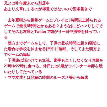
兄とは昨年度末から別居中
あまり文章にするのが得意ではないので箇条書きで
・去年夏頃から携帯ゲーム(1プレイに3時間以上縛られる
ゲームで最長8時間とかもある？ような)にどハマりしてそ
してそのお友達とTwitterで繋がり一日中携帯を触ってい
る
・朝方までゲームをして、子供の登校時間に起き(寝坊し
た場合は学校を休ませる)日中に睡眠、そしてまた朝方ま
でゲームの毎日
・子供達は話かけても無視、家事も全くしなくなり惣菜を
21時や22時に食べる。休日には8歳がウインナーや卵を焼
いたりしてたべている
・ママ友達とは兄嫁の時間のルーズさ等から疎遠