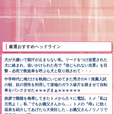
厳選おすすめヘッドライン
犬が大嫌いで脂汗が止まらない私。リードをつけ放置された
犬に絡まれ、追いかけられた先で『信じられない光景』を目
撃→必死で救急車を呼ぶも犬と取り残されて・・・
中学時代に俺だけを執拗にいじめてきた秀才のA！推薦入試
の朝、奴の習性を利用して道端のガラス破片を踏ませて自転
車をパンクさせたｗｗｗざまぁｗｗｗｗｗｗ
挨拶で難聴を侮辱してきたトメから久々に電話。トメ「私は
元気よ！」私「でもお義父さんから…」トメの『痔』に効く
温泉を紹介してあげたら大発狂した←お義父さんノリノリで