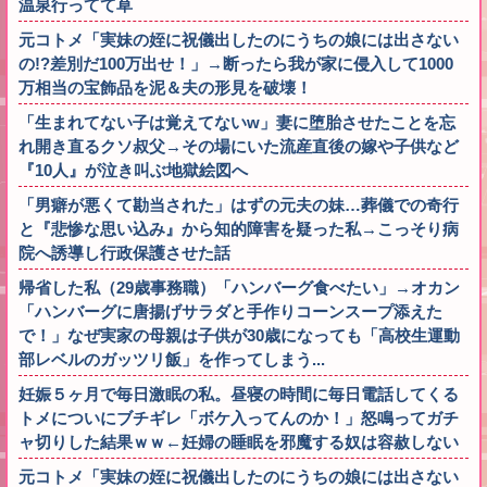
温泉行ってて草
元コトメ「実妹の姪に祝儀出したのにうちの娘には出さない
の!?差別だ100万出せ！」→断ったら我が家に侵入して1000
万相当の宝飾品を泥＆夫の形見を破壊！
「生まれてない子は覚えてないw」妻に堕胎させたことを忘
れ開き直るクソ叔父→その場にいた流産直後の嫁や子供など
『10人』が泣き叫ぶ地獄絵図へ
「男癖が悪くて勘当された」はずの元夫の妹…葬儀での奇行
と『悲惨な思い込み』から知的障害を疑った私→こっそり病
院へ誘導し行政保護させた話
帰省した私（29歳事務職）「ハンバーグ食べたい」→オカン
「ハンバーグに唐揚げサラダと手作りコーンスープ添えた
で！」なぜ実家の母親は子供が30歳になっても「高校生運動
部レベルのガッツリ飯」を作ってしまう...
妊娠５ヶ月で毎日激眠の私。昼寝の時間に毎日電話してくる
トメについにブチギレ「ボケ入ってんのか！」怒鳴ってガチ
ャ切りした結果ｗｗ←妊婦の睡眠を邪魔する奴は容赦しない
元コトメ「実妹の姪に祝儀出したのにうちの娘には出さない