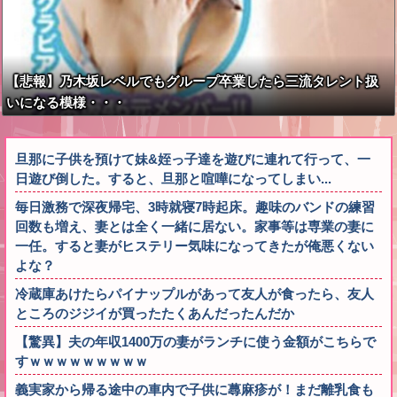
【悲報】乃木坂レベルでもグループ卒業したら三流タレント扱
いになる模様・・・
旦那に子供を預けて妹&姪っ子達を遊びに連れて行って、一
日遊び倒した。すると、旦那と喧嘩になってしまい...
毎日激務で深夜帰宅、3時就寝7時起床。趣味のバンドの練習
回数も増え、妻とは全く一緒に居ない。家事等は専業の妻に
一任。すると妻がヒステリー気味になってきたが俺悪くない
よな？
冷蔵庫あけたらパイナップルがあって友人が食ったら、友人
ところのジジイが買ったたくあんだったんだか
【驚異】夫の年収1400万の妻がランチに使う金額がこちらで
すｗｗｗｗｗｗｗｗｗ
義実家から帰る途中の車内で子供に蕁麻疹が！まだ離乳食も