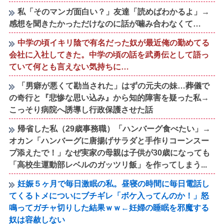
私「そのマンガ面白い？」友達「読めばわかるよ」→
感想を聞きたかっただけなのに話が噛み合わなくて…
中学の頃イキリ陰で有名だった奴が最近俺の勤めてる
会社に入社してきた。中学の頃の話を武勇伝として語っ
ていて何とも言えない気持ちに…
「男癖が悪くて勘当された」はずの元夫の妹…葬儀で
の奇行と『悲惨な思い込み』から知的障害を疑った私→
こっそり病院へ誘導し行政保護させた話
帰省した私（29歳事務職）「ハンバーグ食べたい」→
オカン「ハンバーグに唐揚げサラダと手作りコーンスー
プ添えたで！」なぜ実家の母親は子供が30歳になっても
「高校生運動部レベルのガッツリ飯」を作ってしまう...
妊娠５ヶ月で毎日激眠の私。昼寝の時間に毎日電話し
てくるトメについにブチギレ「ボケ入ってんのか！」怒
鳴ってガチャ切りした結果ｗｗ←妊婦の睡眠を邪魔する
奴は容赦しない