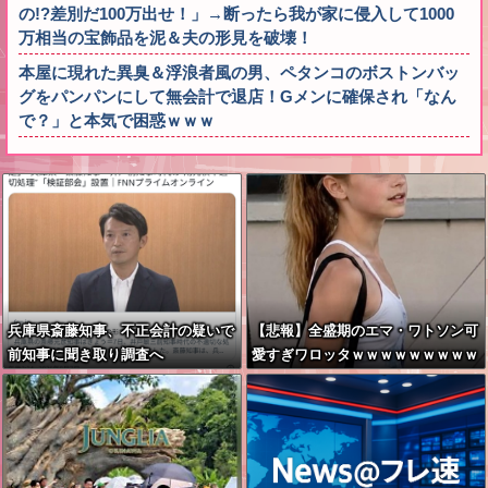
の!?差別だ100万出せ！」→断ったら我が家に侵入して1000
万相当の宝飾品を泥＆夫の形見を破壊！
本屋に現れた異臭＆浮浪者風の男、ペタンコのボストンバッ
グをパンパンにして無会計で退店！Gメンに確保され「なん
で？」と本気で困惑ｗｗｗ
兵庫県斎藤知事、不正会計の疑いで
【悲報】全盛期のエマ・ワトソン可
前知事に聞き取り調査へ
愛すぎワロッタｗｗｗｗｗｗｗｗｗ