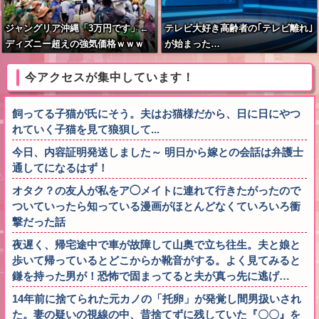
ジャングリア沖縄「3万円です」←
テレビ大好き高齢者の｢テレビ離れ｣
ディズニー超えの強気価格ｗｗｗ
が始まった…
今アクセスが集中しています！
飼ってる子猫が氏にそう。夫はお猫様だから、日に日にやつ
れていく子猫を見て狼狽して...
今日、内容証明発送しました～ 明日から嫁との会話は弁護士
通してになるはず！
オタク？の友人が私をア◯メイトに連れて行きたがったので
ついていったら知っている漫画がほとんどなくていろいろ衝
撃だった話
夜遅く、帰宅途中で車が故障して山奥で立ち往生。夫と娘と
歩いて帰っているとどこからか靴音がする。よく見てみると
鎌を持った男が！恐怖で固まってると夫が真っ先に逃げ…
14年前に捨てられた元カノの「托卵」が発覚し間男扱いされ
た。妻の疑いの視線の中、昔捨てずに残していた『〇〇』を