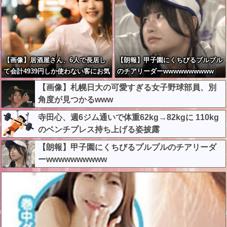
【画像】居酒屋さん、6人で長居し
【朗報】甲子園にくちびるプルプル
て会計4939円しか使わない客にお気
のチアリーダーwwwwwwwwww
持ち表明してしまう←コレどっちが
【画像】札幌日大の可愛すぎる女子野球部員、別
悪いんや？？？？？？
角度が見つかるwww
寺田心、週6ジム通いで体重62kg→82kgに 110kg
のベンチプレス持ち上げる姿披露
【朗報】甲子園にくちびるプルプルのチアリーダ
ーwwwwwwwwww