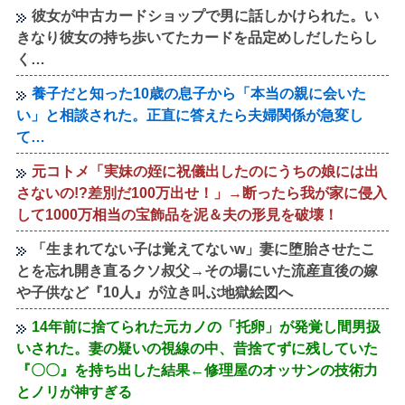
彼女が中古カードショップで男に話しかけられた。い
きなり彼女の持ち歩いてたカードを品定めしだしたらし
く…
養子だと知った10歳の息子から「本当の親に会いた
い」と相談された。正直に答えたら夫婦関係が急変し
て…
元コトメ「実妹の姪に祝儀出したのにうちの娘には出
さないの!?差別だ100万出せ！」→断ったら我が家に侵入
して1000万相当の宝飾品を泥＆夫の形見を破壊！
「生まれてない子は覚えてないw」妻に堕胎させたこ
とを忘れ開き直るクソ叔父→その場にいた流産直後の嫁
や子供など『10人』が泣き叫ぶ地獄絵図へ
14年前に捨てられた元カノの「托卵」が発覚し間男扱
いされた。妻の疑いの視線の中、昔捨てずに残していた
『〇〇』を持ち出した結果←修理屋のオッサンの技術力
とノリが神すぎる