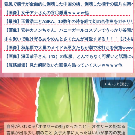
強風で欄干が全面的に倒壊した中国の橋、倒壊した欄干の破片を調
【画像】女子アナさんの谷〇厳選ｗｗｗｗ他
【最強】玉置浩二とASKA、10数年の時を経て幻の合作曲をガチリ
【画像】安井カノンちゃん、バニーガールコスプレでうっかり谷間が
手を繋いで駆け寄るあやめんとさくたんが可愛すぎる！！！【乃木坂
【画像】秋葉原で大量のメイド＆巫女たちが潮で水打ちを実施wwww
【画像】深田恭子さん（43）の私服、とんでもなく可愛いと話題にw
【腹筋崩壊】見た瞬間吹いた画像を貼っていくスレｗｗｗｗ他
もっと読む
arrow_forward_ios