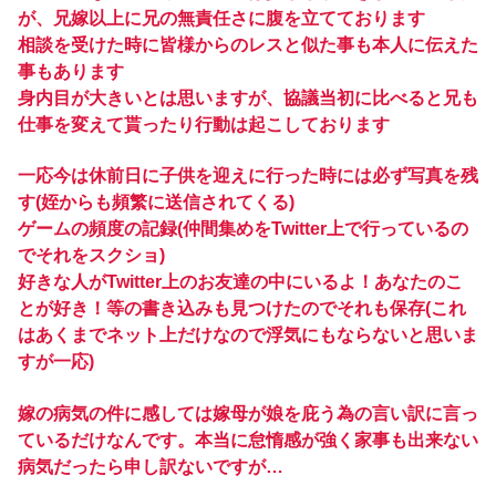
が、兄嫁以上に兄の無責任さに腹を立てております
相談を受けた時に皆様からのレスと似た事も本人に伝えた
事もあります
身内目が大きいとは思いますが、協議当初に比べると兄も
仕事を変えて貰ったり行動は起こしております
一応今は休前日に子供を迎えに行った時には必ず写真を残
す(姪からも頻繁に送信されてくる)
ゲームの頻度の記録(仲間集めをTwitter上で行っているの
でそれをスクショ)
好きな人がTwitter上のお友達の中にいるよ！あなたのこ
とが好き！等の書き込みも見つけたのでそれも保存(これ
はあくまでネット上だけなので浮気にもならないと思いま
すが一応)
嫁の病気の件に感しては嫁母が娘を庇う為の言い訳に言っ
ているだけなんです。本当に怠惰感が強く家事も出来ない
病気だったら申し訳ないですが…