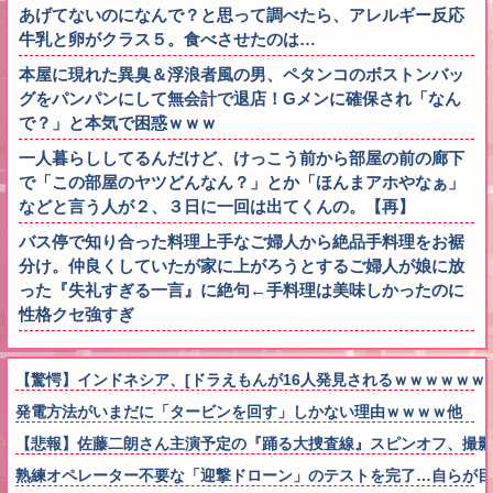
あげてないのになんで？と思って調べたら、アレルギー反応
牛乳と卵がクラス５。食べさせたのは…
本屋に現れた異臭＆浮浪者風の男、ペタンコのボストンバッ
グをパンパンにして無会計で退店！Gメンに確保され「なん
で？」と本気で困惑ｗｗｗ
一人暮らししてるんだけど、けっこう前から部屋の前の廊下
で「この部屋のヤツどんなん？」とか「ほんまアホやなぁ」
などと言う人が２、３日に一回は出てくんの。【再】
バス停で知り合った料理上手なご婦人から絶品手料理をお裾
分け。仲良くしていたが家に上がろうとするご婦人が娘に放
った『失礼すぎる一言』に絶句←手料理は美味しかったのに
性格クセ強すぎ
【驚愕】インドネシア、[ドラえもんが16人発見されるｗｗｗｗｗｗ
発電方法がいまだに「タービンを回す」しかない理由ｗｗｗｗ他
【悲報】佐藤二朗さん主演予定の『踊る大捜査線』スピンオフ、撮影
熟練オペレーター不要な「迎撃ドローン」のテストを完了…自らが