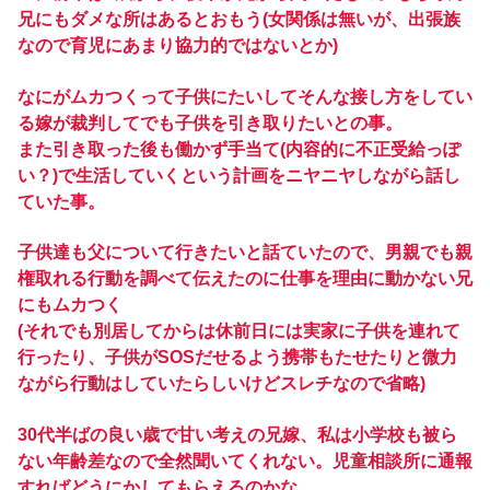
兄にもダメな所はあるとおもう(女関係は無いが、出張族
なので育児にあまり協力的ではないとか)
なにがムカつくって子供にたいしてそんな接し方をしてい
る嫁が裁判してでも子供を引き取りたいとの事。
また引き取った後も働かず手当て(内容的に不正受給っぽ
い？)で生活していくという計画をニヤニヤしながら話し
ていた事。
子供達も父について行きたいと話ていたので、男親でも親
権取れる行動を調べて伝えたのに仕事を理由に動かない兄
にもムカつく
(それでも別居してからは休前日には実家に子供を連れて
行ったり、子供がSOSだせるよう携帯もたせたりと微力
ながら行動はしていたらしいけどスレチなので省略)
30代半ばの良い歳で甘い考えの兄嫁、私は小学校も被ら
ない年齢差なので全然聞いてくれない。児童相談所に通報
すればどうにかしてもらえるのかな