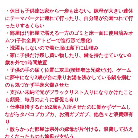
・休日も子供達は家から一歩も出ない。嫁母が大きい連休
にテーマパークに連れて行ったり、自分達が公園つれて行
ったりするくらい
・部屋は汚部屋で増える一方のゴミと床一面に使用済みオ
ムツ(子供全員アトピーで進行形で悪化)
・洗濯もしないので着た服は廊下に山積み
・家に子供だけ残し買い物したり、鍵を持たせていない8
歳を外で1時間放置
・子供の手の届く位置に灰皿(喫煙者は兄嫁だけ)、ゲーム
に夢中になり2歳が台に乗りお湯を沸かしている鍋を掴む
のも気づかず半身火傷させた
・支払い未納で兄がブラックリスト入りになりかけたこと
も頻発、毎月のように督促も有り
・仕事復帰するため2歳も入所させたのに働かずゲームし
ながらタバコプカプカ、お酒ガブガブ、他色々と浪費癖有
り
・散らかった部屋は県外の嫁母が片付ける。浪費して払え
なくなったものも嫁母が支払う