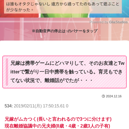
Powered by 
GliaStudios
※自動音声の停止は↑のバナーをタップ
M
u
t
e
兄嫁は携帯ゲームにどハマりして、そのお友達とTw
itterで繋がり一日中携帯を触っている。育児もでき
てない状況で、離婚話がでたが・・・
2024.12.16
534:
2019/02/11(月) 17:50:15.61 0
兄嫁がムカつく(長いと言われるので3つに分けます)
現在離婚協議中の兄夫婦(8歳・4歳・2歳3人の子有)