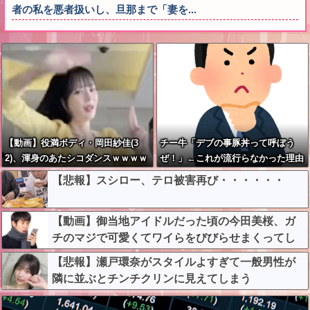
者の私を悪者扱いし、旦那まで「妻を...
【動画】役満ボディ・岡田紗佳(3
チー牛「デブの事豚丼って呼ぼう
2)、渾身のあたシコダンスｗｗｗｗ
ぜ！」←これが流行らなかった理由
ｗｗ
【悲報】スシロー、テロ被害再び・・・・・・
【動画】御当地アイドルだった頃の今田美桜、ガ
チのマジで可愛くてワイらをびびらせまくってし
まうw w w w w w w w
【悲報】瀬戸環奈がスタイルよすぎて一般男性が
隣に並ぶとチンチクリンに見えてしまう