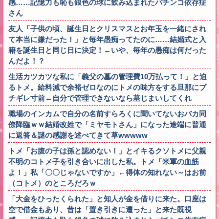
感……記憶力も恥も銀色の球に飲み込まれたパチンコ依存症
さん
友人「子供の頃、誕生日とクリスマスとお年玉を一緒にされ
て本当に嫌だった！」と毎年愚痴ってたのに……結婚式と入
籍を誕生日と同じ日に決定！←いや、毎年の愚痴は何だった
んだよ！？
生活カツカツな私に「義父の墓の管理費10万払って！」と迫
るトメ。給料減で余裕ゼロなのにトメの味方をする旦那にブ
チギレ寸前←自分で管理できないなら墓じまいしてくれ
職場のインカムで自分の名前すらろくに聞いてないおバカ同
僚降臨ｗｗ結婚改姓で「ミヤモトさん」になった途端に普通
に返答＆謎の感謝を述べてきて草wwwww
トメ「お腹の子は孫と認めない！」とイキるクソトメに父親
不明のコトメ子を引き合いに出した私。トメ「米軍の血筋
よ！」私「〇〇じゃないですか」←得体の知れない～はお前
（コトメ）のところだろｗ
「大金をひったくられた」と知人が金を借りに来た。口座は
空で借金もあり、昔は「置き引きに遭った」と来た既視