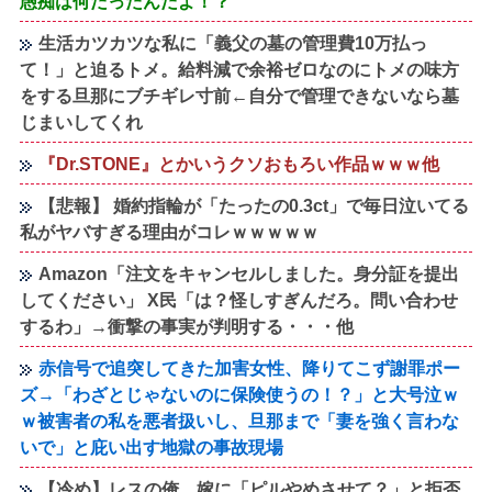
愚痴は何だったんだよ！？
生活カツカツな私に「義父の墓の管理費10万払っ
て！」と迫るトメ。給料減で余裕ゼロなのにトメの味方
をする旦那にブチギレ寸前←自分で管理できないなら墓
じまいしてくれ
『Dr.STONE』とかいうクソおもろい作品ｗｗｗ他
【悲報】 婚約指輪が「たったの0.3ct」で毎日泣いてる
私がヤバすぎる理由がコレｗｗｗｗｗ
Amazon「注文をキャンセルしました。身分証を提出
してください」 X民「は？怪しすぎんだろ。問い合わせ
するわ」→衝撃の事実が判明する・・・他
赤信号で追突してきた加害女性、降りてこず謝罪ポー
ズ→「わざとじゃないのに保険使うの！？」と大号泣ｗ
ｗ被害者の私を悪者扱いし、旦那まで「妻を強く言わな
いで」と庇い出す地獄の事故現場
【冷め】レスの俺、嫁に「ピルやめさせて？」と拒否