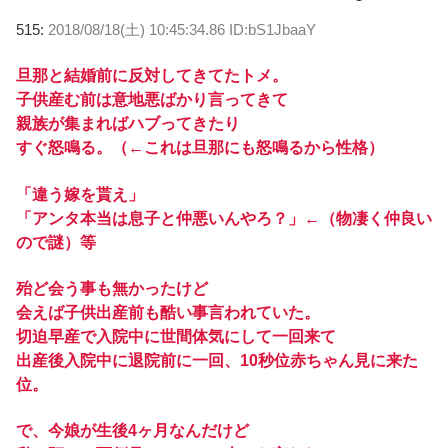
515:
2018/08/18(土) 10:45:34.86 ID:bS1JbaaY
旦那と結婚前に反対してきてたトメ。
子供産む前は意地悪ばかり言ってきて
親族が集まればハブってきたり
すぐ怒鳴る。（←これは旦那にも怒鳴るから性格）
「違う嫁を貰え」
「アンタ本当は息子と仲悪いんやろ？」←（物凄く仲良い
ので謎）等
殆ど会う事も無かったけど
会えば子供出産前も酷い事言われていた。
切迫早産で入院中に世間体気にして一回来て
出産後入院中に退院前に一回、10秒位赤ちゃん見に来た
位。
で、今娘が生後4ヶ月なんだけど