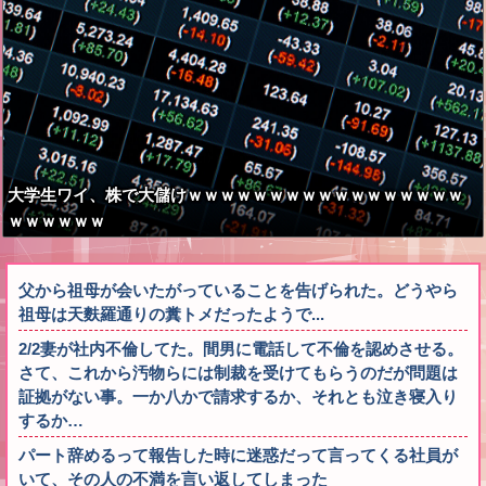
大学生ワイ、株で大儲けｗｗｗｗｗｗｗｗｗｗｗｗｗｗｗｗｗ
ｗｗｗｗｗｗ
父から祖母が会いたがっていることを告げられた。どうやら
祖母は天麩羅通りの糞トメだったようで...
2/2妻が社内不倫してた。間男に電話して不倫を認めさせる。
さて、これから汚物らには制裁を受けてもらうのだが問題は
証拠がない事。一か八かで請求するか、それとも泣き寝入り
するか…
パート辞めるって報告した時に迷惑だって言ってくる社員が
いて、その人の不満を言い返してしまった