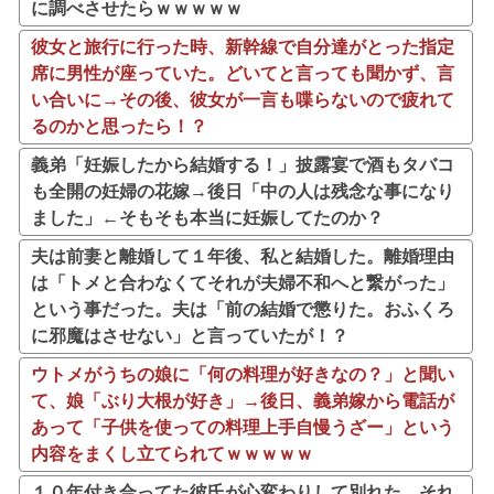
に調べさせたらｗｗｗｗｗ
彼女と旅行に行った時、新幹線で自分達がとった指定
席に男性が座っていた。どいてと言っても聞かず、言
い合いに→その後、彼女が一言も喋らないので疲れて
るのかと思ったら！？
義弟「妊娠したから結婚する！」披露宴で酒もタバコ
も全開の妊婦の花嫁→後日「中の人は残念な事になり
ました」←そもそも本当に妊娠してたのか？
夫は前妻と離婚して１年後、私と結婚した。離婚理由
は「トメと合わなくてそれが夫婦不和へと繋がった」
という事だった。夫は「前の結婚で懲りた。おふくろ
に邪魔はさせない」と言っていたが！？
ウトメがうちの娘に「何の料理が好きなの？」と聞い
て、娘「ぶり大根が好き」→後日、義弟嫁から電話が
あって「子供を使っての料理上手自慢うざー」という
内容をまくし立てられてｗｗｗｗｗ
１０年付き合ってた彼氏が心変わりして別れた。それ