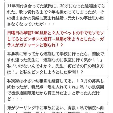
11年間付き合ってた彼氏に、30才になった途端捨てら
れた。吹っ切れるまで２年も掛かってしまったが、そ
の後まさかの良縁に恵まれ結婚→元カレの事は思い出
さなくなっていたが・・・
日曜日の早朝7:00旦那と２人でベットの中でモソモソ
してるとピンポンの連打→旦那が出ようとしたら…ガ
ラスがガチャーンと割られ！？
耳鼻科に寄ってから遅刻して学校に行ったら、階段で
すれ違った先生に「遅刻なのに教室に行く気か！！」
私「いけないんですか？」先生「何だその口の利き方
は！」と私をビンタしようとした瞬間！？
私実家は小さい幼稚園を経営してる。１０月の募集も
終わったが、義兄嫁「甥を入れてくれ」私「小規模園
で徒歩通園限定だから範囲外だよ」と断ったんだけ
ど・・・
弟がツーリング中に事故にあい、両親＋私で病院へ向