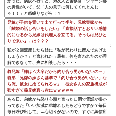
かった。病院へ行くと、弟友人と警察官＋ジャージ姿
の男性がいて、父「人の息子に何してくれとんじ
ゃ！！」と怒鳴りながら！？
兄嫁が子供を置いて出て行って半年。兄嫁実家から
「離婚の話し合いをしたい」「直接話すとお互い感情
的になるから兄嫁は代理人を立てる。そっちは兄ひと
りで来い」←は？？？
私が２回流産したら姑に「私が代わりに産んであげま
しょうか？」と言われた→最初、何を言われたのか理
解できなくて、夫に相談したら・・・
義兄嫁「妹は△大卒だから釣り合う男がいないの～」
義弟「兄嫁の妹さん基準で「釣り合う男がいない」な
ら俺、彼女に捨てられるｗ」→彼女さんの家族構成が
強すぎて義兄嫁真っ赤にｗｗｗｗｗ
ある日、弟嫁から怒り心頭と言った口調で電話が掛か
ってきた「いい加減に弟離れしたらどうですか？毎日
毎日呼び出して」→心辺りがないので、すぐに興信所