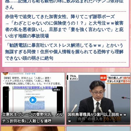
感……記憶力も恥も銀色の球に飲み込まれたパチンコ依存症
さん
赤信号で追突してきた加害女性、降りてこず謝罪ポーズ
→「わざとじゃないのに保険使うの！？」と大号泣ｗｗ被害
者の私を悪者扱いし、旦那まで「妻を強く言わないで」と庇
い出す地獄の事故現場
「勧誘電話に暴言吐いてストレス解消してるｗｗ」とかいう
無謀すぎる同僚！住所や個人情報を握られてる恐怖すら理解
できない頭の弱さに絶句
立憲民主ブレーンの菅野完氏、メル
国税務署職員が1億円以上脱税ｗｗ
チュ折田社長に人殺しを連呼
ｗ