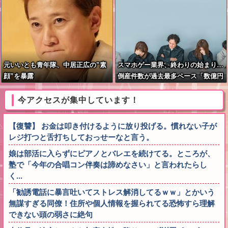
元いいとも青年隊、中居正広の”素
スマホゲー業界、終わりの始まり…
顔”を暴露
倒産件数が過去最多ペース「数億円
かけても爆ﾀﾋ」
今アクセスが集中しています！
【復讐】 お金は叩き付けるように放り投げる。慣れない子が
レジ打つと舌打ちしておっせーなと言う。
娘は部活に入らずにピアノとバレエを続けてる。ところが、
塾で「今年の合唱コン伴奏は諦めなさい」と言われたらし
く...
「勧誘電話に暴言吐いてストレス解消してるｗｗ」とかいう
無謀すぎる同僚！住所や個人情報を握られてる恐怖すら理解
できない頭の弱さに絶句