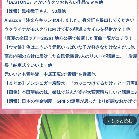
『Dr.STONE』とかいうクソおもろい作品ｗｗｗ他
【速報】黒柳徹子さん 93歳他
Amazon「注文をキャンセルしました。身分証を提出してください
ウクライナがモスクワに向けて初の弾道ミサイルを発射か？！他
｢真夏の全国ツアー2026｣ 地方公演で披露した夏曲一覧がコチラ！！
【ウマ娘】俺はこういう元気いっぱいな子が好きなだけなんだ…他
高市内閣の方針に反対した自民党議員9人のリストが話題に、「岩屋
客「納車式？いいよ」他
元いいとも青年隊、中居正広の”素顔”を暴露他
【まとめ】ノンシュガー炭酸水、「カッコつけてるだけ」と一刀両断
【画像】本田望結の妹、姉妹で並んだ姿が大変素晴らしいと話題にw w w
【朗報】日本の年金制度、GPIFの運用が思ったより好調なおかげで
もっと読む
arrow_forward_ios