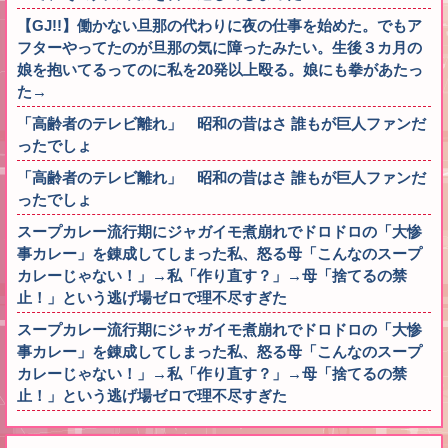
【GJ!!】働かない旦那の代わりに夜の仕事を始めた。でもア
フターやってたのが旦那の気に障ったみたい。生後３カ月の
娘を抱いてるってのに私を20発以上殴る。娘にも拳があたっ
た→
「高齢者のテレビ離れ」 昭和の昔はさ 誰もが巨人ファンだ
ったでしょ
「高齢者のテレビ離れ」 昭和の昔はさ 誰もが巨人ファンだ
ったでしょ
スープカレー流行期にジャガイモ煮崩れでドロドロの「大惨
事カレー」を錬成してしまった私、怒る母「こんなのスープ
カレーじゃない！」→私「作り直す？」→母「捨てるの禁
止！」という逃げ場ゼロで理不尽すぎた
スープカレー流行期にジャガイモ煮崩れでドロドロの「大惨
事カレー」を錬成してしまった私、怒る母「こんなのスープ
カレーじゃない！」→私「作り直す？」→母「捨てるの禁
止！」という逃げ場ゼロで理不尽すぎた