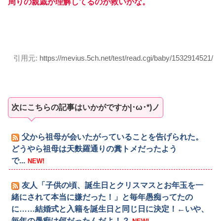
周りの親戚が理解してるのが救いかな。
引用元:
https://mevius.5ch.net/test/read.cgi/baby/1532914521/
次にこちらの記事はいかがですか|･ω･*)ノ
父から祖母が会いたがっていることを告げられた。
どうやら祖母は天麩羅通りの糞トメだったよう
で...
NEW!
友人「子供の頃、誕生日とクリスマスとお年玉を一
緒にされて本当に嫌だった！」と毎年愚痴ってたの
に……結婚式と入籍を誕生日と同じ日に決定！←いや、
毎年の愚痴は何だったんだよ！？