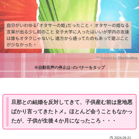
Powered by 
GliaStudios
※自動音声の停止は↑のバナーをタップ
M
u
t
e
旦那との結婚を反対してきて、子供産む前は意地悪
ばかり言ってきたトメ。ほとんど会うこともなかっ
たが、子供が生後４か月になったころ・・・
2024.09.21