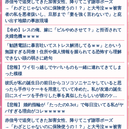
赤信号で追突してきた加害女性、降りてこず謝罪ポーズ
→「わざとじゃないのに保険使うの！？」と大号泣ｗｗ被害
者の私を悪者扱いし、旦那まで「妻を強く言わないで」と庇
い出す地獄の事故現場
【冷め】レスの俺、嫁に「ピルやめさせて？」と拒否されて
夫婦危機ｗｗｗｗ
「勧誘電話に暴言吐いてストレス解消してるｗｗ」とかいう
無謀すぎる同僚！住所や個人情報を握られてる恐怖すら理解
できない頭の弱さに絶句
【悲報】ワイ引っ越しでヤバいものも一緒に連れてきてしま
った模様
彼氏が私の誕生日の前日からコソコソニヤニヤしていると思
ったら手作りケーキを用意していて冷めた。私が友達の誕生
日にスイーツを手作りした事を真似したらしいが彼のケ…
【悲報】 婚約指輪が「たったの0.3ct」で毎日泣いてる私がヤ
バすぎる理由がコレｗｗｗｗｗ
赤信号で追突してきた加害女性、降りてこず謝罪ポーズ
→「わざとじゃないのに保険使うの！？」と大号泣ｗｗ被害