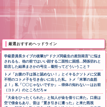
厳選おすすめヘッドライン
学級委員長タイプの後輩が“ドクズ同級生の差別発言”に悩ま
されるも、他の前ではいい顔する二面性に困惑…関係切れと
助言した結果まさかの号泣→着拒ってどういうこと？
トメ「お腹の子は孫と認めない！」とイキるクソトメに父親
不明のコトメ子を引き合いに出した私。トメ「米軍の血筋
よ！」私「〇〇じゃないですか」←得体の知れない～はお前
（コトメ）のところだろｗ
「大金をひったくられた」と知人が金を借りに来た。口座は
空で借金もあり、昔は「置き引きに遭った」と来た既視