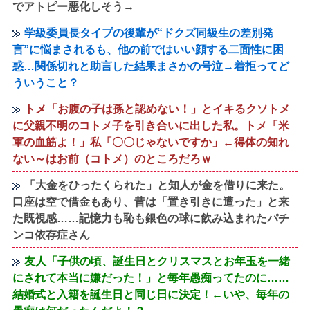
でアトピー悪化しそう→
学級委員長タイプの後輩が“ドクズ同級生の差別発
言”に悩まされるも、他の前ではいい顔する二面性に困
惑…関係切れと助言した結果まさかの号泣→着拒ってど
ういうこと？
トメ「お腹の子は孫と認めない！」とイキるクソトメ
に父親不明のコトメ子を引き合いに出した私。トメ「米
軍の血筋よ！」私「〇〇じゃないですか」←得体の知れ
ない～はお前（コトメ）のところだろｗ
「大金をひったくられた」と知人が金を借りに来た。
口座は空で借金もあり、昔は「置き引きに遭った」と来
た既視感……記憶力も恥も銀色の球に飲み込まれたパチ
ンコ依存症さん
友人「子供の頃、誕生日とクリスマスとお年玉を一緒
にされて本当に嫌だった！」と毎年愚痴ってたのに……
結婚式と入籍を誕生日と同じ日に決定！←いや、毎年の