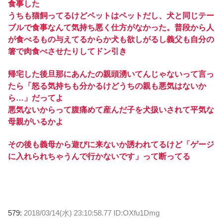
食事した
うちも猫飼ってるけどペットはペットだし、犬と同じテー
ブルで食事なんて気持ち悪く仕方がなかった。普段から人
が食べるもの与えてるからか犬も欲しがるし義父も自分の
箸で肉食べさせたりしてドン引き
帰宅した後旦那にあんたの親頭湧いてんじゃないって言っ
たら「怒る気持ちも分かるけどうちの親も悪気はないか
ら…」だってよ
悪気ないからって腹痛めて産んだ子を犬扱いされて平気な
母親がいるかよ
その後も義母から遊びに来ないか誘われてるけど「ゲージ
に入れられちゃうんで行かないです」って断ってる
579:
2018/03/14(水) 23:10:58.77 ID:OXfu1Dmg