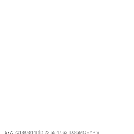
577:
2018/03/14(水) 22:55:47.63 ID:8gMOEYPm