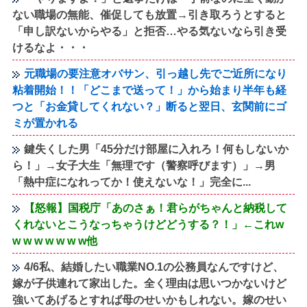
ない職場の無能、催促しても放置→引き取ろうとすると
「申し訳ないからやる」と拒否…やる気ないなら引き受
けるなよ・・・
元職場の要注意オバサン、引っ越し先でご近所になり
粘着開始！！「どこまで送って！」から始まり半年も経
つと「お金貸してくれない？」断ると翌日、玄関前にゴ
ミが置かれる
鍵失くした男「45分だけ部屋に入れろ！何もしないか
ら！」→女子大生「無理です（警察呼びます）」→男
「熱中症になれってか！使えないな！」完全に...
【怒報】国税庁「あのさぁ！君らがちゃんと納税して
くれないとこうなっちゃうけどどうする？！」←これw
w w w w w w w他
4/6私、結婚したい職業NO.1の公務員なんですけど、
嫁が子供連れて家出した。全く理由は思いつかないけど
強いてあげるとすれば母のせいかもしれない。嫁のせい