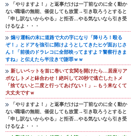
「やりますよ！」と返事だけは一丁前なのに全く動か
ない職場の無能、催促しても放置→引き取ろうとすると
「申し訳ないからやる」と拒否…やる気ないなら引き受
けるなよ・・・
煽り運転の末に道路で大の字になり「降りろ！殴る
ぞ！」とドアを強引に開けようとしてきたヒゲ面おじさ
ん！「前後のドラレコに全部映ってますよ？警察行きま
すね」と伝えたら半泣きで謝罪ｗｗ
新しいペットを首に巻いて玄関を開けたら…居座りア
ポなしトメと鉢合わせ！絶叫して20秒で逃亡したトメ
「捨てないと二度と行ってあげない！」←もう来なくて
大丈夫ですｗ
「やりますよ！」と返事だけは一丁前なのに全く動か
ない職場の無能、催促しても放置→引き取ろうとすると
「申し訳ないからやる」と拒否…やる気ないなら引き受
けるなよ・・・