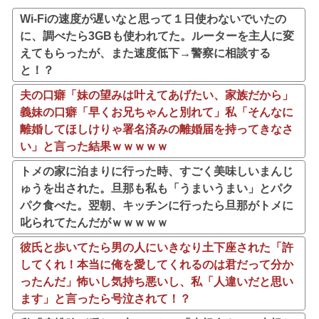
Wi-Fiの速度が遅いなと思って１日使わないでいたの
に、調べたら3GBも使われてた。ルーターを主人に変
えてもらったが、また速度低下→警察に相談する
と！？
夫の口癖「妹の望みは叶えてあげたい、家族だから」
義妹の口癖「早くお兄ちゃんと別れて」私「そんなに
離婚してほしけりゃ署名済みの離婚届を持ってきなさ
い」と言った結果ｗｗｗｗｗ
トメの家に泊まりに行った時、すごく美味しいまんじ
ゅうを出された。旦那も私も「うまいうまい」とパク
パク食べた。翌朝、キッチンに行ったら旦那がトメに
叱られてたんだがｗｗｗｗｗ
彼氏と歩いてたら男の人にいきなり土下座された「許
してくれ！本当に俺を愛してくれるのは君だって分か
ったんだ」怖いし気持ち悪いし、私「人違いだと思い
ます」と言ったら号泣されて！？