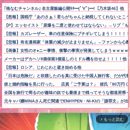
｢格なむチャンネル｣ 名古屋飯編公開ｷﾀ━(ﾟ∀ﾟ)━!【乃木坂46】他
【怒報】国税庁「あのさぁ！君らがちゃんと納税してくれないとこうなっち
【P】エッセイスト「原爆を二度と使わせてはならない」→リプ「も
【悲報】カズレーザー、車の任意保険にブチギレてしまう！！！！！
【悲報】有名漫画家「体重の減少が止まりません」→ファンから心配の声
【画像】女性のオ●ニー事情、衝撃の事実が発覚してしまうｗｗｗｗ
メーカーはデカヘソ8個保留3個返しのミドル機を出せよ！！！！他
【悲報】ロシア、じわじわと逝き始める他
「日本は危険だ」と吹聴したのを真に受けた中国人旅行客、だが代替
彼と婚約指輪を見に行った。 店員「ご予算は？」 彼氏「80万円くら
全国を旅行で周るのが趣味の奴でも最後まで残ってそうな都道府県っ
元キャバ嬢MINAさん死亡関連でENHYPEN・NI-KIの「謝罪文
もっと読む
arrow_forward_ios