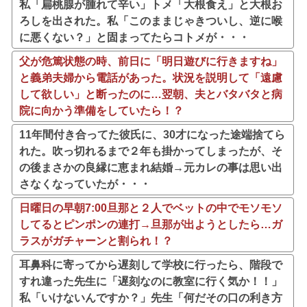
私「扁桃腺が腫れて辛い」トメ「大根食え」と大根お
ろしを出された。私「このままじゃきついし、逆に喉
に悪くない？」と固まってたらコトメが・・・
父が危篤状態の時、前日に「明日遊びに行きますね」
と義弟夫婦から電話があった。状況を説明して「遠慮
して欲しい」と断ったのに…翌朝、夫とバタバタと病
院に向かう準備をしていたら！？
11年間付き合ってた彼氏に、30才になった途端捨てら
れた。吹っ切れるまで２年も掛かってしまったが、そ
の後まさかの良縁に恵まれ結婚→元カレの事は思い出
さなくなっていたが・・・
日曜日の早朝7:00旦那と２人でベットの中でモソモソ
してるとピンポンの連打→旦那が出ようとしたら…ガ
ラスがガチャーンと割られ！？
耳鼻科に寄ってから遅刻して学校に行ったら、階段で
すれ違った先生に「遅刻なのに教室に行く気か！！」
私「いけないんですか？」先生「何だその口の利き方