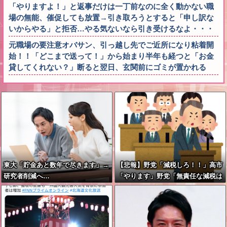
「やりますよ！」と返事だけは一丁前なのに全く動かない職
場の無能、催促しても放置→引き取ろうとすると「申し訳な
いからやる」と拒否…やる気ないなら引き受けるなよ・・・
元職場の要注意オバサン、引っ越し先でご近所になり粘着開
始！！「どこまで送って！」から始まり半年も経つと「お金
貸してくれない？」断ると翌日、玄関前にゴミが置かれる
東大「貯金あと数年で尽きます」→
【悲報】野党「減税しろ！！」高市
研究者削減へ…
「やります」野党「無責任な減税は
やめろ！財源はどうする????」