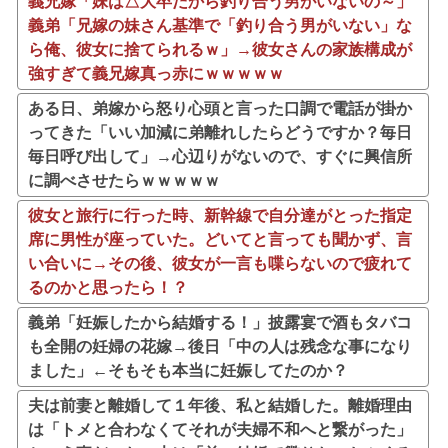
義兄嫁「妹は△大卒だから釣り合う男がいないの～」
義弟「兄嫁の妹さん基準で「釣り合う男がいない」な
ら俺、彼女に捨てられるｗ」→彼女さんの家族構成が
強すぎて義兄嫁真っ赤にｗｗｗｗｗ
ある日、弟嫁から怒り心頭と言った口調で電話が掛か
ってきた「いい加減に弟離れしたらどうですか？毎日
毎日呼び出して」→心辺りがないので、すぐに興信所
に調べさせたらｗｗｗｗｗ
彼女と旅行に行った時、新幹線で自分達がとった指定
席に男性が座っていた。どいてと言っても聞かず、言
い合いに→その後、彼女が一言も喋らないので疲れて
るのかと思ったら！？
義弟「妊娠したから結婚する！」披露宴で酒もタバコ
も全開の妊婦の花嫁→後日「中の人は残念な事になり
ました」←そもそも本当に妊娠してたのか？
夫は前妻と離婚して１年後、私と結婚した。離婚理由
は「トメと合わなくてそれが夫婦不和へと繋がった」