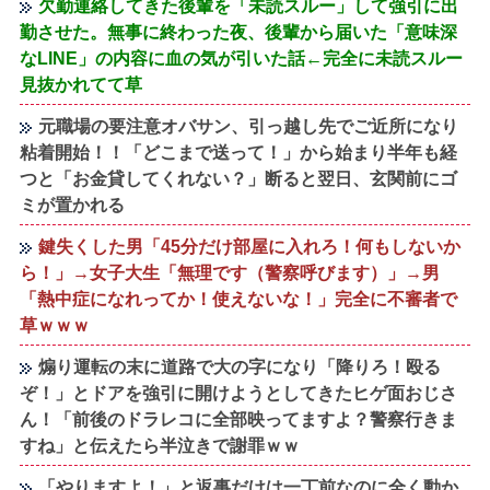
欠勤連絡してきた後輩を「未読スルー」して強引に出
勤させた。無事に終わった夜、後輩から届いた「意味深
なLINE」の内容に血の気が引いた話←完全に未読スルー
見抜かれてて草
元職場の要注意オバサン、引っ越し先でご近所になり
粘着開始！！「どこまで送って！」から始まり半年も経
つと「お金貸してくれない？」断ると翌日、玄関前にゴ
ミが置かれる
鍵失くした男「45分だけ部屋に入れろ！何もしないか
ら！」→女子大生「無理です（警察呼びます）」→男
「熱中症になれってか！使えないな！」完全に不審者で
草ｗｗｗ
煽り運転の末に道路で大の字になり「降りろ！殴る
ぞ！」とドアを強引に開けようとしてきたヒゲ面おじさ
ん！「前後のドラレコに全部映ってますよ？警察行きま
すね」と伝えたら半泣きで謝罪ｗｗ
「やりますよ！」と返事だけは一丁前なのに全く動か