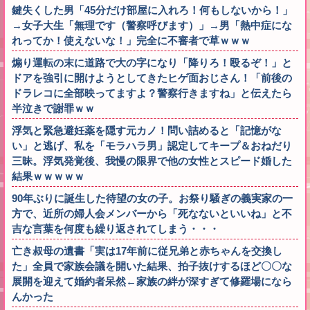
鍵失くした男「45分だけ部屋に入れろ！何もしないから！」
→女子大生「無理です（警察呼びます）」→男「熱中症にな
れってか！使えないな！」完全に不審者で草ｗｗｗ
煽り運転の末に道路で大の字になり「降りろ！殴るぞ！」と
ドアを強引に開けようとしてきたヒゲ面おじさん！「前後の
ドラレコに全部映ってますよ？警察行きますね」と伝えたら
半泣きで謝罪ｗｗ
浮気と緊急避妊薬を隠す元カノ！問い詰めると「記憶がな
い」と逃げ、私を「モラハラ男」認定してキープ＆おねだり
三昧。浮気発覚後、我慢の限界で他の女性とスピード婚した
結果ｗｗｗｗｗ
90年ぶりに誕生した待望の女の子。お祭り騒ぎの義実家の一
方で、近所の婦人会メンバーから「死なないといいね」と不
吉な言葉を何度も繰り返されてしまう・・・
亡き叔母の遺書「実は17年前に従兄弟と赤ちゃんを交換し
た」全員で家族会議を開いた結果、拍子抜けするほど〇〇な
展開を迎えて婚約者呆然←家族の絆が深すぎて修羅場になら
んかった