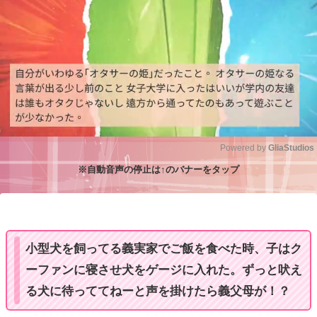
Powered by 
GliaStudios
※自動音声の停止は↑のバナーをタップ
M
u
t
e
小型犬を飼ってる義実家でご飯を食べた時、子はク
ーファンに寝させ犬をゲージに入れた。ずっと吠え
る犬に待っててねーと声を掛けたら義父母が！？