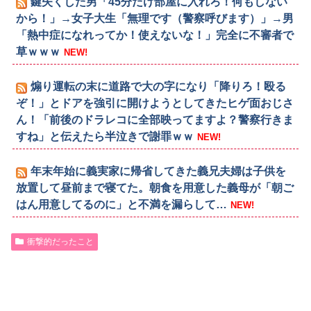
鍵失くした男「45分だけ部屋に入れろ！何もしない
から！」→女子大生「無理です（警察呼びます）」→男
「熱中症になれってか！使えないな！」完全に不審者で
草ｗｗｗ
NEW!
煽り運転の末に道路で大の字になり「降りろ！殴る
ぞ！」とドアを強引に開けようとしてきたヒゲ面おじさ
ん！「前後のドラレコに全部映ってますよ？警察行きま
すね」と伝えたら半泣きで謝罪ｗｗ
NEW!
年末年始に義実家に帰省してきた義兄夫婦は子供を
放置して昼前まで寝てた。朝食を用意した義母が「朝ご
はん用意してるのに」と不満を漏らして…
NEW!
衝撃的だったこと