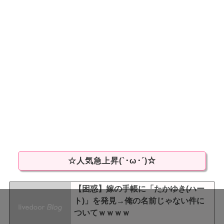
☆人気急上昇(`･ω･´)☆
【困惑】嫁の手帳に「たかゆき(ハー
ト)」を発見→俺の名前じゃない件に
ついてｗｗｗｗ