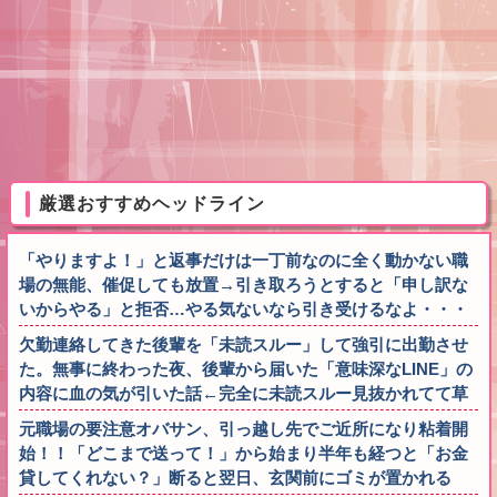
厳選おすすめヘッドライン
「やりますよ！」と返事だけは一丁前なのに全く動かない職
場の無能、催促しても放置→引き取ろうとすると「申し訳な
いからやる」と拒否…やる気ないなら引き受けるなよ・・・
欠勤連絡してきた後輩を「未読スルー」して強引に出勤させ
た。無事に終わった夜、後輩から届いた「意味深なLINE」の
内容に血の気が引いた話←完全に未読スルー見抜かれてて草
元職場の要注意オバサン、引っ越し先でご近所になり粘着開
始！！「どこまで送って！」から始まり半年も経つと「お金
貸してくれない？」断ると翌日、玄関前にゴミが置かれる