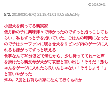
2024.09.01
572:
2018/03/14(水) 21:18:41.01 ID:SE5Ju1Ny
小型犬を飼ってる義実家
低月齢の子に興味津々で怖かったのでずっと抱っこしても
らい、私もずっと子を抱いていた。ごはんの時間になった
ので子はクーファンに寝させ犬をリビング内のゲージに入
れるも嫌がってずっと吠える
食事なんて30分ほどで済むから、少し待っててねーと声
を掛けたら義父母が犬が可哀想と言い出し「そうだ！孫ち
ゃんをゲージに入れたら良いんじゃない！そうしよう！」
と言いやがった
ﾀﾋね。2度とお前らの家になんて行くものか