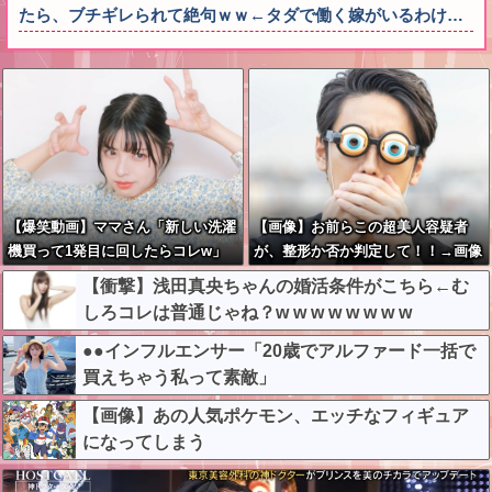
たら、ブチギレられて絶句ｗｗ←タダで働く嫁がいるわけ…
【爆笑動画】ママさん「新しい洗濯
【画像】お前らこの超美人容疑者
機買って1発目に回したらコレw」
が、整形か否か判定して！！→画像
←こwれwはw w w w w w w w w w
がこちらw w w w w w w w w w
【衝撃】浅田真央ちゃんの婚活条件がこちら←む
しろコレは普通じゃね？w w w w w w w w
●●インフルエンサー「20歳でアルファード一括で
買えちゃう私って素敵」
【画像】あの人気ポケモン、エッチなフィギュア
になってしまう