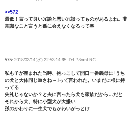
>>572
最低！言って良い冗談と悪い冗談ってものがあるよね。非
常識なこと言うと孫に会えなくなるって事
575:
2018/03/14(水) 22:53:14.65 ID:LP8nmLRC
私も子が産まれた当時、抱っこして開口一番義母に｢うち
の犬と大体同じ重さね～｣って言われた。いまだに根に持
ってる
失礼じゃないか？と夫に言ったら犬も家族だから…だと
それから犬、特に小型犬が大嫌い
孫のかわりに一生犬でもかわいがっとけ