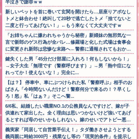
半泣きで謝罪ｗｗ
新しいペットを首に巻いて玄関を開けたら…居座りアポなし
トメと鉢合わせ！絶叫して20秒で逃亡したトメ「捨てないと
二度と行ってあげない！」←もう来なくて大丈夫ですｗ
「お姉ちゃんに嫌われちゃうから秘密」新婦妹の無邪気な一
言で新郎のゲス行為が全バレ…修羅場と化した式場は食事会
に変更され新郎は悲惨な末路へ←警察に通報されてもおか…
鍵失くした男「45分だけ部屋に入れろ！何もしないから！」
→女子大生「無理です（警察呼びます）」→男「熱中症にな
れってか！使えないな！」完全に...
【は？】 停車中、車にぶつけられた私「警察呼ぶ」相手のお
ばさん「今時間ないんだけど！警察何分で来るの！？早くし
ろ！怒」私「はぁ？」そこへ警...
6/6私、結婚したい職業NO.1の公務員なんですけど、嫁が子
供連れて家出した。全く理由は思いつかないけど強いてあげ
るとすれば母のせいかもしれない。嫁のせいでアトピー悪…
義実家「同居して自営業手伝え！」タダ働きさせようとする
義両親に時給3000円・残業なし等の「現実的条件」を提示し