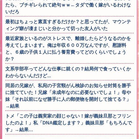
たら、ブチギレられて絶句ｗｗ←タダで働く嫁がいるわけな
いだろ
最初はちょっと素直すぎるだけか？と思ってたが、マウンテ
ィング癖が凄まじいと分かって切った友人がいた
最近家族といるのがストレスで、離婚したらどうなるのかを
考えてしまいます。俺は年収６００万なんですが、慰謝料
と、６歳の子供１人に払う養育費ってどのくらいでしょう
か？
文系学部卒ってどんな仕事に就くの？結局何で食っていくか
わからないんだけど...
同居の兄嫁が、私宛の子宮頸がん検診のお知らせ封筒を勝手
に捨てていた！兄嫁「未成年なのに必要ないでしょ！」母や
妹「それ以前になぜ勝手に人の郵便物を開封して捨てる？」
→結果
トメ「この子は義実家の顔じゃない！嫁が義妹旦那とフリン
したのよ！」私「DNA鑑定します？」義妹旦那「もちろんで
す」→結果…