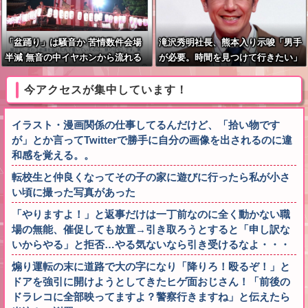
「盆踊り」は騒音か 苦情数件会場
滝沢秀明社長、熊本入り示唆「男手
半減 無音の中イヤホンから流れる
が必要。時間を見つけて行きたい」
曲に合わせ踊るサイレント盆ダンス
も
今アクセスが集中しています！
イラスト・漫画関係の仕事してるんだけど、「拾い物です
が」とか言ってTwitterで勝手に自分の画像を出されるのに違
和感を覚える。。
転校生と仲良くなってその子の家に遊びに行ったら私が小さ
い頃に撮った写真があった
「やりますよ！」と返事だけは一丁前なのに全く動かない職
場の無能、催促しても放置→引き取ろうとすると「申し訳な
いからやる」と拒否…やる気ないなら引き受けるなよ・・・
煽り運転の末に道路で大の字になり「降りろ！殴るぞ！」と
ドアを強引に開けようとしてきたヒゲ面おじさん！「前後の
ドラレコに全部映ってますよ？警察行きますね」と伝えたら