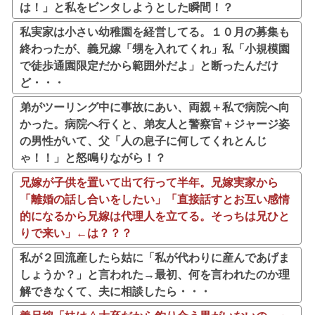
は！」と私をビンタしようとした瞬間！？
私実家は小さい幼稚園を経営してる。１０月の募集も
終わったが、義兄嫁「甥を入れてくれ」私「小規模園
で徒歩通園限定だから範囲外だよ」と断ったんだけ
ど・・・
弟がツーリング中に事故にあい、両親＋私で病院へ向
かった。病院へ行くと、弟友人と警察官＋ジャージ姿
の男性がいて、父「人の息子に何してくれとんじ
ゃ！！」と怒鳴りながら！？
兄嫁が子供を置いて出て行って半年。兄嫁実家から
「離婚の話し合いをしたい」「直接話すとお互い感情
的になるから兄嫁は代理人を立てる。そっちは兄ひと
りで来い」←は？？？
私が２回流産したら姑に「私が代わりに産んであげま
しょうか？」と言われた→最初、何を言われたのか理
解できなくて、夫に相談したら・・・