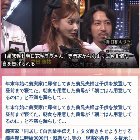
【超悲報】明日花キララさん、専門家からあまりにも非情な一
言を告げられる
年末年始に義実家に帰省してきた義兄夫婦は子供を放置して
昼前まで寝てた。朝食を用意した義母が「朝ごはん用意して
るのに」と不満を漏らして…
年末年始に義実家に帰省してきた義兄夫婦は子供を放置して
昼前まで寝てた。朝食を用意した義母が「朝ごはん用意して
るのに」と不満を漏らして…
義実家「同居して自営業手伝え！」タダ働きさせようとする
義両親に時給3000円・残業なし等の「現実的条件」を提示し