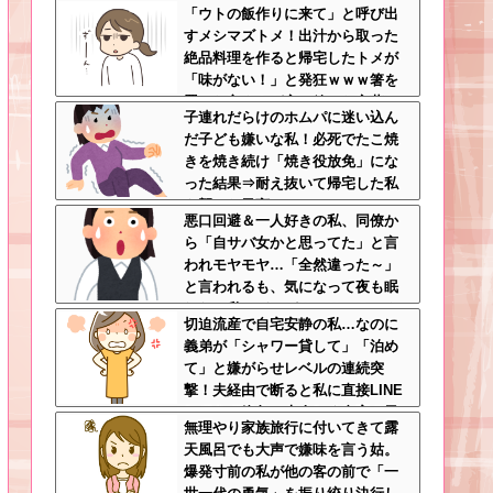
「ウトの飯作りに来て」と呼び出
緒に痛い目見ろ
すメシマズトメ！出汁から取った
絶品料理を作ると帰宅したトメが
「味がない！」と発狂ｗｗｗ箸を
置いた良ウトが言い放った言葉と
子連れだらけのホムパに迷い込ん
は←良ウトさんの神対応にスカッ
だ子ども嫌いな私！必死でたこ焼
とする
きを焼き続け「焼き役放免」にな
った結果⇒耐え抜いて帰宅した私
を襲った異変ｗｗｗ←ストレスで3
悪口回避＆一人好きの私、同僚か
7.5度の熱が出るのは凄まじい
ら「自サバ女かと思ってた」と言
われモヤモヤ…「全然違った～」
と言われるも、気になって夜も眠
れない私はどこがサバサバ？←ネ
切迫流産で自宅安静の私…なのに
チネチ気にしてる時点で自サバじ
義弟が「シャワー貸して」「泊め
ゃない
て」と嫌がらせレベルの連続突
撃！夫経由で断ると私に直接LINE
してきて絶句←大人しく自宅の風
無理やり家族旅行に付いてきて露
呂に入れよ
天風呂でも大声で嫌味を言う姑。
爆発寸前の私が他の客の前で「一