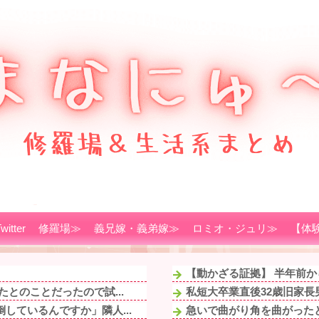
witter
修羅場≫
義兄嫁・義弟嫁≫
ロミオ・ジュリ≫
【体
【動かざる証拠】 半年前か
とのことだったので試...
私短大卒業直後32歳旧家長
しているんですか」隣人...
急いで曲がり角を曲がったと