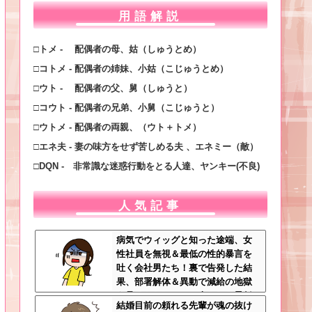
用語解説
□トメ - 配偶者の母、姑（しゅうとめ）
□コトメ - 配偶者の姉妹、小姑（こじゅうとめ）
□ウト - 配偶者の父、舅（しゅうと）
□コウト - 配偶者の兄弟、小舅（こじゅうと）
□ウトメ - 配偶者の両親、（ウト＋トメ）
□エネ夫 - 妻の味方をせず苦しめる夫 、エネミー（敵）
□DQN - 非常識な迷惑行動をとる人達、ヤンキー(不良)
人気記事
病気でウィッグと知った途端、女
性社員を無視＆最低の性的暴言を
吐く会社男たち！裏で告発した結
果、部署解体＆異動で減給の地獄
を見ることにｗｗ←人として最低
結婚目前の頼れる先輩が魂の抜け
限の倫理観すら欠如してる