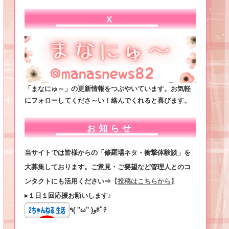
X
「まなにゅ～」の更新情報をつぶやいています。お気軽
にフォローしてくださ～い！絡んでくれると喜びます。
お知らせ
当サイトでは皆様からの「修羅場ネタ・衝撃体験談」を
大募集しております。ご意見・ご要望など管理人とのコ
ンタクトにも活用ください⇒
【
投稿はこちらから
】
▸１日１回応援お願いします♪
٩( ''ω'' )وﾎﾟﾁ