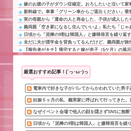
嫁のお腹の子がダウン症確定。おろしたいと泣いて家事
新幹線で。車掌「グリーン車からご退出ください」乗客
実の母親から「運命の人と再会した、子供が成人したら
義両親「空き家になるし住んでいいよ」私たち「じゃあ
日頃から「泥棒の9割は韓国人」と嫌韓発言を繰り返すト
未だに夫が奨学金を背負ってるんだけど、義両親が旅行
【報告者がキチ】帰宅すると嫁が息子（5ケ月）の風呂あ
休んだ翌日、先輩パートに申し送りあるかと確認したら
【衝撃】母に靴投げつけて父側に逃亡した妹「相続放棄
厳選おすすめ記事！(´っ･ω･)っ
急いで曲がり角を曲がったとき、すごい衝撃を受けてリア
旦那の同僚女が旦那の元カノ。なのにしょっちゅうペア
嫁浮気発覚後１年。再構築中だった。嫁が嫁友と電話「
電車内で好きな子がバレてからかわれていた男子高
妊娠５ヶ月の私、義実家に呼ばれて行ってきた。治
なぜイベント会場で他人の顔を隠さずSNSに無断
日頃から「泥棒の9割は韓国人」と嫌韓発言を繰り