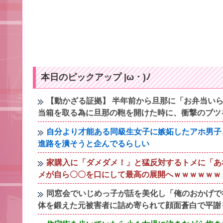
本日のピックアップ |ω・)ﾉ
【動かざる証拠】 半年前から旦那に「お弁当いら
当箱を取る為に旦那の鞄を開けた時に、衝撃のブツ
自分より才能ある同級生女子に嫉妬したアホ男子
進路を潰そうと企んでるらしい
家購入に「ダメダメ！」と猛反対するトメに「あ
メが自ら〇〇を口にして最高の展開へｗｗｗｗｗｗ
同窓会でいじめっ子が話を美化し「俺のおかげで
体を鍛えた元被害者に詰め寄られて顔面蒼白で平謝