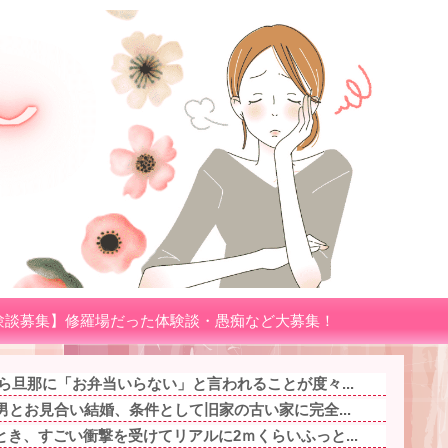
験談募集】修羅場だった体験談・愚痴など大募集！
ら旦那に「お弁当いらない」と言われることが度々...
男とお見合い結婚、条件として旧家の古い家に完全...
き、すごい衝撃を受けてリアルに2ｍくらいふっと...