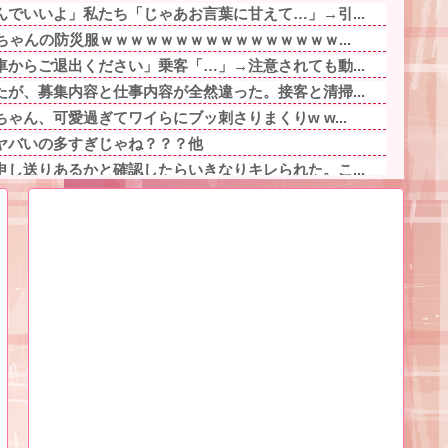
でいいよ」私たち「じゃあお言葉に甘えて…」→引...
ちゃんの防災服ｗｗｗｗｗｗｗｗｗｗｗｗｗｗｗｗ...
からご退出ください」乗客「…」→注意されても動...
が、募集内容と仕事内容が全然違った。接客と清掃...
ゃん、可愛過ぎてワイらにブッ刺さりまくりw w...
ヤバいの多すぎじゃね？？？他
し送りあるかと確認したらいきなりキレられた。こ...
霊がいないなら午前2時に一人で墓石を木刀で叩き...
事件の被害者（遺体）」と勘違いされ現場が大パニ...
」妻の謝罪と子供の願いに根負けして再構築し、２...
逝くｗ他