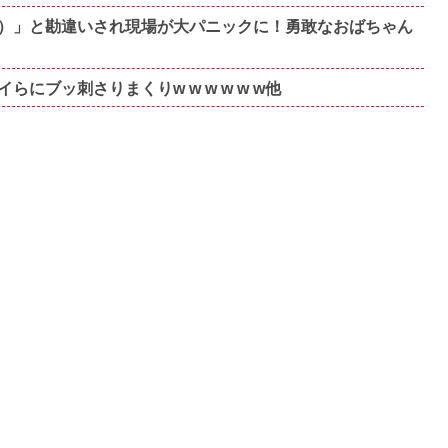
）」と勘違いされ現場が大パニックに！勇敢なおばちゃん
ブッ刺さりまくりw w w w w w他