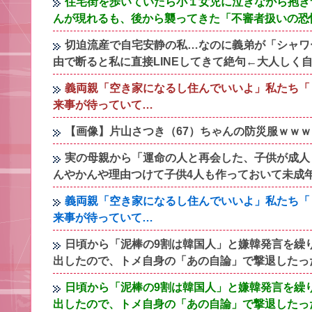
住宅街を歩いていたら小１女児に泣きながら抱き
んが現れるも、後から襲ってきた「不審者扱いの恐
切迫流産で自宅安静の私…なのに義弟が「シャワ
由で断ると私に直接LINEしてきて絶句←大人しく
義両親「空き家になるし住んでいいよ」私たち「
来事が待っていて…
【画像】片山さつき（67）ちゃんの防災服ｗｗ
実の母親から「運命の人と再会した、子供が成人
んやかんや理由つけて子供4人も作っておいて未成
義両親「空き家になるし住んでいいよ」私たち「
来事が待っていて…
日頃から「泥棒の9割は韓国人」と嫌韓発言を繰
出したので、トメ自身の「あの自論」で撃退したっ
日頃から「泥棒の9割は韓国人」と嫌韓発言を繰
出したので、トメ自身の「あの自論」で撃退したっ