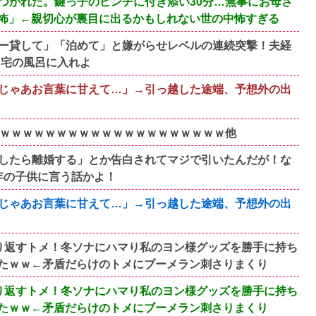
つかれた。鍵っ子のピンチに付き添い30分…無事にお母さ
怖」←親切心が裏目に出るかもしれない世の中怖すぎる
ー貸して」「泊めて」と嫌がらせレベルの連続突撃！夫経
自宅の風呂に入れよ
じゃあお言葉に甘えて…」→引っ越した途端、予想外の出
ｗｗｗｗｗｗｗｗｗｗｗｗｗｗｗｗｗｗｗｗｗ他
したら離婚する」とか告白されてマジで引いたんだが！な
年の子供に言う話かよ！
じゃあお言葉に甘えて…」→引っ越した途端、予想外の出
り返すトメ！冬ソナにハマり私のヨン様グッズを勝手に持ち
たｗｗ←矛盾だらけのトメにブーメラン刺さりまくり
り返すトメ！冬ソナにハマり私のヨン様グッズを勝手に持ち
たｗｗ←矛盾だらけのトメにブーメラン刺さりまくり