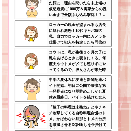
た顔に…理由を聞いたら未上場の
仮想通貨に1000万＆両家からの祝
い金まで全額ぶち込み撃沈！？←
頼れる先輩の要素どこ行ったんだ
ロッカーの現金が盗まれるも店長
よ
に疑われ激怒！10代キャバ嬢の
私、自力でロッカー内にカメラを
仕掛けて犯人を特定したら同僚の
女だった…警察へ行くと言って止
コウトは、私が生後２ヶ月の子に
められ、加害者に泣かれながら大
乳をあげるときに覗きにくる。何
揉めして・・・
度夫やウトメが〆ても懲りずにや
ってくるので、彼女さんが来た時
に「コウト君が毎回見たがるのよ
中学の夏休みに友達と新聞配達バ
～ｗ」と言うと、彼女さん鬼の形
イト開始。初日に公園で凄惨な第
相でコウトの元へｗ
一発見者になり即辞め…しかし夏
休み最終日、バイトを続けた友人
の身に起きた「更なる悲劇」←こ
「嫁子の料理は未熟ね」とネチネ
のバイト先、呪われすぎだろ
チ攻撃してくる自称料理自慢のト
メ。かばわない旦那とトメの台所
を壊滅させるDQN返しを仕掛けて
実家に脱出←かばわない旦那も一