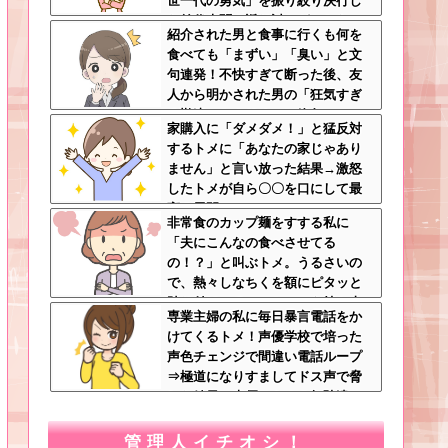
世一代の勇気」を振り絞り決行し
た前代未聞の返り討ちがこちら←
紹介された男と食事に行くも何を
身体を張った捨て身の反撃すぎる
食べても「まずい」「臭い」と文
句連発！不快すぎて断った後、友
人から明かされた男の「狂気すぎ
る勘違いシナリオ」に絶句ｗｗ←
家購入に「ダメダメ！」と猛反対
手料理食べたいなら素直に言え
するトメに「あなたの家じゃあり
ません」と言い放った結果→激怒
したトメが自ら〇〇を口にして最
高の展開へｗｗｗｗｗｗ
非常食のカップ麺をすする私に
「夫にこんなの食べさせてる
の！？」と叫ぶトメ。うるさいの
で、熱々しなちくを額にピタッと
貼り付け、チャーシューを持ち上
専業主婦の私に毎日暴言電話をか
げたらｗｗｗｗｗ
けてくるトメ！声優学校で培った
声色チェンジで間違い電話ループ
⇒極道になりすましてドス声で脅
した結果←声優スキルの無駄遣い
が最高すぎるｗｗｗ
管理人イチオシ！