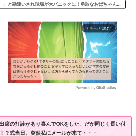
」と勘違いされ現場が大パニックに！勇敢なおばちゃん...
もっと読む
arrow_forward_ios
Powered by 
GliaStudios
M
u
t
出席の打診があり喜んでOKをした。だが同じく長い付
e
覚！？式当日、突然私にメールが来て・・・