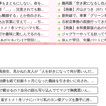
もまともにしない。命を...
義両親「空き家になるし住ん
「…」→注意されても動...
【画像】片山さつき（67）
離婚する」とか告白され...
新幹線で。車掌「グリーン車
お言葉に甘えて…」→引...
石材店事務の面接行ってきた
メ！冬ソナにハマり私...
【画像】令和最新版のあのち
や趣味に勤しんでるのを...
ジャグラーやってる奴って
がりをパン1で世話し...
休んだ翌日、先輩パートに申
いきなりキレられた。こ...
【幽霊否定派、完全論破】幽
の一筆書いて下さい。将...
血を見て失神した俺が「殺人
ルに2ｍくらいふっと...
妻の浮氣が発覚。俺「離婚だ
で仕事してて遅くまで残...
【画像】ワイのS&P500、
来週、木曜の昼だったら...
校生、見かねた友人が「人を好きになって何が悪いんだ...
療を経て妊娠５ヶ月になった義妹を引き合いに出され、...
で載せるの？自分の顔も写り込んでてマジで胸糞悪いん...
返すトメ！冬ソナにハマり私のヨン様グッズを勝手に持...