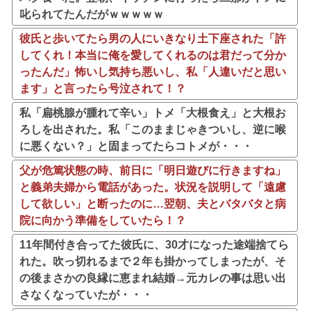
叱られてたんだがｗｗｗｗｗ
彼氏と歩いてたら男の人にいきなり土下座された「許
してくれ！本当に俺を愛してくれるのは君だって分か
ったんだ」怖いし気持ち悪いし、私「人違いだと思い
ます」と言ったら号泣されて！？
私「扁桃腺が腫れて辛い」トメ「大根食え」と大根お
ろしを出された。私「このままじゃきついし、逆に喉
に悪くない？」と固まってたらコトメが・・・
父が危篤状態の時、前日に「明日遊びに行きますね」
と義弟夫婦から電話があった。状況を説明して「遠慮
して欲しい」と断ったのに…翌朝、夫とバタバタと病
院に向かう準備をしていたら！？
11年間付き合ってた彼氏に、30才になった途端捨てら
れた。吹っ切れるまで２年も掛かってしまったが、そ
の後まさかの良縁に恵まれ結婚→元カレの事は思い出
さなくなっていたが・・・