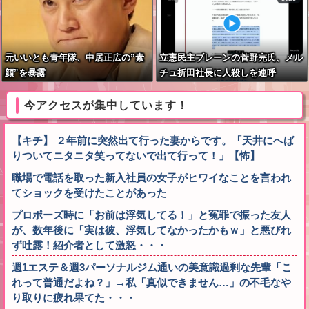
元いいとも青年隊、中居正広の”素
立憲民主ブレーンの菅野完氏、メル
顔”を暴露
チュ折田社長に人殺しを連呼
今アクセスが集中しています！
【キチ】 ２年前に突然出て行った妻からです。「天井にへば
りついてニタニタ笑ってないで出て行って！」【怖】
職場で電話を取った新入社員の女子がヒワイなことを言われ
てショックを受けたことがあった
プロポーズ時に「お前は浮気してる！」と冤罪で振った友人
が、数年後に「実は彼、浮気してなかったかもｗ」と悪びれ
ず吐露！紹介者として激怒・・・
週1エステ＆週3パーソナルジム通いの美意識過剰な先輩「こ
れって普通だよね？」→私「真似できません…」の不毛なや
り取りに疲れ果てた・・・