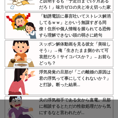
と説明するも「予定日まで1ヶ月ある
だろ！」味方ゼロの夫と冷え切った家
庭の末路←命より妹を優先する夫とは
「勧誘電話に暴言吐いてストレス解消
離婚一択
してるｗｗ」とかいう無謀すぎる同
僚！住所や個人情報を握られてる恐怖
すら理解できない頭の弱さに絶句
スッポン解体動画を見る彼女「美味し
そう♪」→俺「生きたまま捌かれて可
哀想だろ！サイコパスか？」←お前ら
どっち？
浮気発覚の旦那が「この離婚の原因は
君の浮気って事にしてくれないか？」
と打診。断った結果...
夫の浮気相手である女から直電。旦那
に相談するとただの性欲処理だから気
にするなと言われたが...