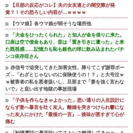
【旦那の反応がコレ】夫の女友達との闇交際が発
覚？！その恐ろしい内容が…ｗｗｗｗ
【ウマ娘】各ウマ娘が弱そうな場所他
「大金をひったくられた」と知人が金を借りに来た。
口座は空で借金もあり、昔は「置き引きに遭った」と来
た既視感……記憶力も恥も銀色の球に飲み込まれたパチ
ンコ依存症さん
赤信号で追突してきた加害女性、降りてこず謝罪ポー
ズ→「わざとじゃないのに保険使うの！？」と大号泣ｗ
ｗ被害者の私を悪者扱いし、旦那まで「妻を強く言わな
いで」と庇い出す地獄の事故現場
「子供を作らなきゃよかった」思い通りの人生設計に
ならず妻へ暴言を吐く友人。離婚を突きつけられ鬱にな
った友人にかけた『最後の一言』←後味が悪すぎて心が
痛む
「勧誘電話に暴言吐いてストレス解消してるｗｗ」と