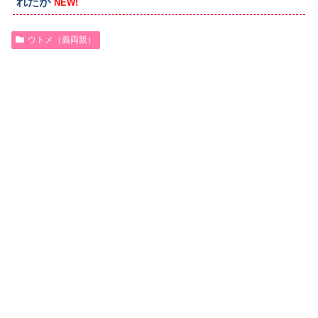
れたが
NEW!
ウトメ（義両親）