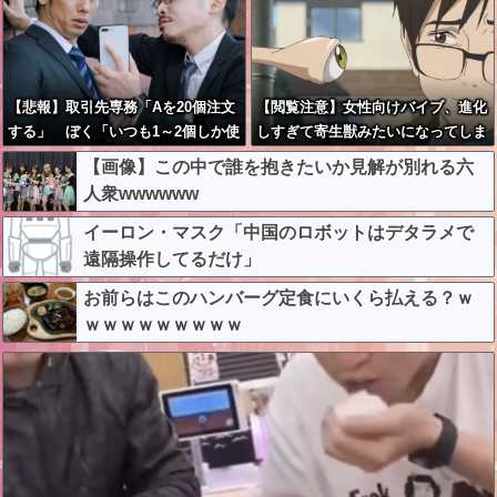
【悲報】取引先専務「Aを20個注文
【閲覧注意】女性向けバイブ、進化
する」 ぼく「いつも1～2個しか使
しすぎて寄生獣みたいになってしま
わないけど本当に20であってる？」
う・・・
【画像】この中で誰を抱きたいか見解が別れる六
取専「あってる」→結果『こう』
人衆wwwwww
なったんだがコレワイが悪いん
か？？？？？？？？
イーロン・マスク「中国のロボットはデタラメで
遠隔操作してるだけ」
お前らはこのハンバーグ定食にいくら払える？ｗ
ｗｗｗｗｗｗｗｗｗ