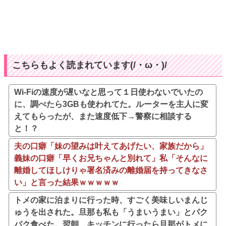
こちらもよく読まれています(/・ω・)/
Wi-Fiの速度が遅いなと思って１日使わないでいたの
に、調べたら3GBも使われてた。ルーターを主人に変
えてもらったが、また速度低下→警察に相談する
と！？
夫の口癖「妹の望みは叶えてあげたい、家族だから」
義妹の口癖「早くお兄ちゃんと別れて」私「そんなに
離婚してほしけりゃ署名済みの離婚届を持ってきなさ
い」と言った結果ｗｗｗｗｗ
トメの家に泊まりに行った時、すごく美味しいまんじ
ゅうを出された。旦那も私も「うまいうまい」とパク
パク食べた。翌朝、キッチンに行ったら旦那がトメに