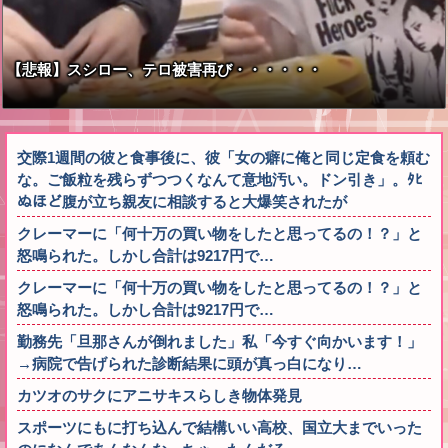
【悲報】スシロー、テロ被害再び・・・・・・
交際1週間の彼と食事後に、彼「女の癖に俺と同じ定食を頼む
な。ご飯粒を残らずつつくなんて意地汚い。ドン引き」。ﾀﾋ
ぬほど腹が立ち親友に相談すると大爆笑されたが
クレーマーに「何十万の買い物をしたと思ってるの！？」と
怒鳴られた。しかし合計は9217円で…
クレーマーに「何十万の買い物をしたと思ってるの！？」と
怒鳴られた。しかし合計は9217円で…
勤務先「旦那さんが倒れました」私「今すぐ向かいます！」
→病院で告げられた診断結果に頭が真っ白になり…
カツオのサクにアニサキスらしき物体発見
スポーツにもに打ち込んで結構いい高校、国立大までいった