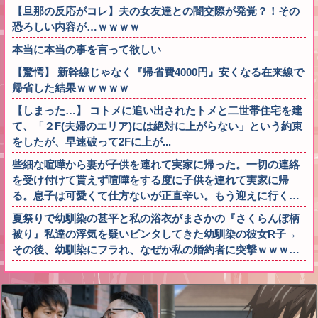
【旦那の反応がコレ】夫の女友達との闇交際が発覚？！その
恐ろしい内容が…ｗｗｗｗ
本当に本当の事を言って欲しい
【驚愕】 新幹線じゃなく『帰省費4000円』安くなる在来線で
帰省した結果ｗｗｗｗｗ
【しまった…】 コトメに追い出されたトメと二世帯住宅を建
て、「２F(夫婦のエリア)には絶対に上がらない」という約束
をしたが、早速破って2Fに上が...
些細な喧嘩から妻が子供を連れて実家に帰った。一切の連絡
を受け付けて貰えず喧嘩をする度に子供を連れて実家に帰
る。息子は可愛くて仕方ないが正直辛い。もう迎えに行く…
夏祭りで幼馴染の甚平と私の浴衣がまさかの『さくらんぼ柄
被り』私達の浮気を疑いビンタしてきた幼馴染の彼女R子→
その後、幼馴染にフラれ、なぜか私の婚約者に突撃ｗｗｗ…