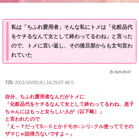
u
t
e
私は「ちふれ愛用者」そんな私にトメは「化粧品代
をケチるなんて女として終わってるわね」と言った
ので、トメに言い返し、その後旦那からも文句言わ
れていた
2023.09.07
725:
2011/10/05(水) 16:29:07.46 0
自分、ちふれ愛用者なんだがトメに
「化粧品代をケチるなんて女として終わってるわね、息子
ちゃんにはもっと女らしい人が（以下略）」
と言われたので
「え～？だってS○-Ⅱとかドモホ○ンリ○クル使っててその
ザマじゃ説得力ないですよ～」