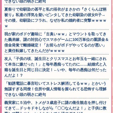
できない頭の弱さに絶句
夏祭りで幼馴染の甚平と私の浴衣がまさかの『さくらんぼ柄
被り』私達の浮気を疑いビンタしてきた幼馴染の彼女R子→
その後、幼馴染にフラれ、なぜか私の婚約者に突撃ｗｗｗｗ
ｗ
我が家のボドゲ趣味に「古臭いｗｗ」とマウントを取ってき
た義弟嫁、謎の対抗心でスマホゲームに100万単位の重課金＆
借金発覚で離婚確定！「お前らがボドゲやってるのが悪い」
と責任転嫁してきたんだがｗｗｗｗ
友人「子供の頃、誕生日とクリスマスとお年玉を一緒にされ
て本当に嫌だった！」と毎年愚痴ってたのに……結婚式と入
籍を誕生日と同じ日に決定！←いや、毎年の愚痴は何だった
んだよ！？
「勧誘電話に暴言吐いてストレス解消してるｗｗ」とかいう
無謀すぎる同僚！住所や個人情報を握られてる恐怖すら理解
できない頭の弱さに絶句
義実家に５泊中、トメが３歳息子に謎の衛生観念を押し付け
てきて…ドッキドキしながら「〇〇なんだよ！」と子供に教