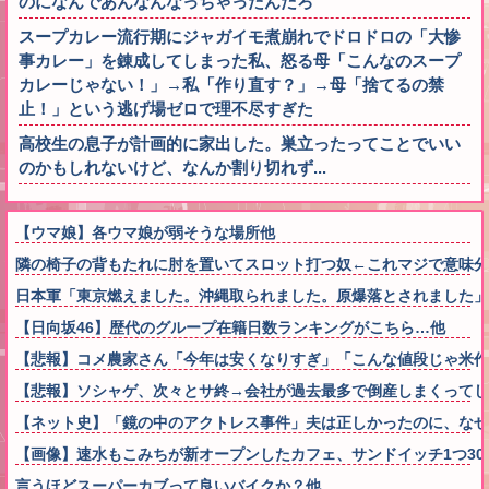
のになんであんなんなっちゃったんだろ
スープカレー流行期にジャガイモ煮崩れでドロドロの「大惨
事カレー」を錬成してしまった私、怒る母「こんなのスープ
カレーじゃない！」→私「作り直す？」→母「捨てるの禁
止！」という逃げ場ゼロで理不尽すぎた
高校生の息子が計画的に家出した。巣立ったってことでいい
のかもしれないけど、なんか割り切れず...
【ウマ娘】各ウマ娘が弱そうな場所他
隣の椅子の背もたれに肘を置いてスロット打つ奴←これマジで意味分
日本軍「東京燃えました。沖縄取られました。原爆落とされました」
【日向坂46】歴代のグループ在籍日数ランキングがこちら…他
【悲報】コメ農家さん「今年は安くなりすぎ」「こんな値段じゃ米作
【悲報】ソシャゲ、次々とサ終→会社が過去最多で倒産しまくってし
【ネット史】「鏡の中のアクトレス事件」夫は正しかったのに、なぜ
【画像】速水もこみちが新オープンしたカフェ、サンドイッチ1つ3000円
言うほどスーパーカブって良いバイクか？他