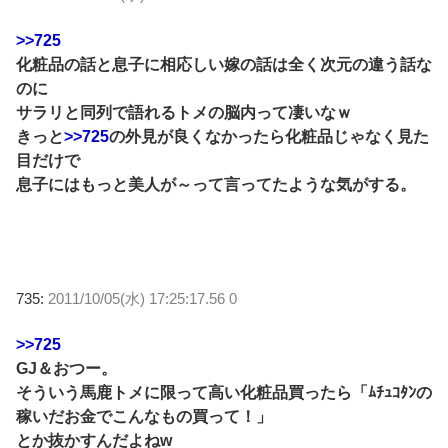
>>725
化粧品の話と息子に相応しい嫁の話は全く次元の違う話な
のに
サラリと同列で語れるトメの脳内って凄いなｗ
きっと
>>725
の外見が良くなかったら化粧品じゃなく見た
目だけで
息子にはもっと美人が～って言ってたような気がする。
735:
2011/10/05(水) 17:25:17.56 0
>>725
GJ＆おつー。
そういう馬鹿トメに限って高い化粧品買ったら「ﾑﾁｭｺﾀﾝの
稼いだお金でこんなもの買って！」
とか抜かすんだよねw