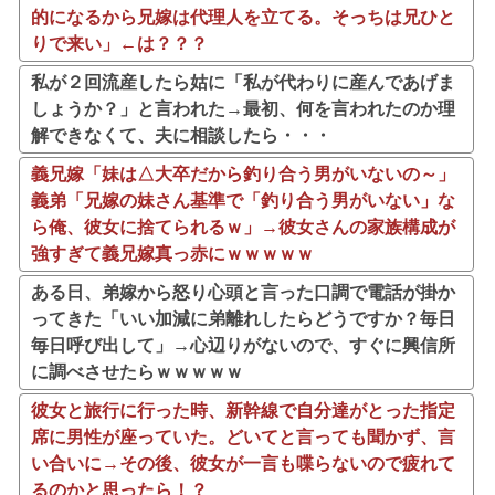
的になるから兄嫁は代理人を立てる。そっちは兄ひと
りで来い」←は？？？
私が２回流産したら姑に「私が代わりに産んであげま
しょうか？」と言われた→最初、何を言われたのか理
解できなくて、夫に相談したら・・・
義兄嫁「妹は△大卒だから釣り合う男がいないの～」
義弟「兄嫁の妹さん基準で「釣り合う男がいない」な
ら俺、彼女に捨てられるｗ」→彼女さんの家族構成が
強すぎて義兄嫁真っ赤にｗｗｗｗｗ
ある日、弟嫁から怒り心頭と言った口調で電話が掛か
ってきた「いい加減に弟離れしたらどうですか？毎日
毎日呼び出して」→心辺りがないので、すぐに興信所
に調べさせたらｗｗｗｗｗ
彼女と旅行に行った時、新幹線で自分達がとった指定
席に男性が座っていた。どいてと言っても聞かず、言
い合いに→その後、彼女が一言も喋らないので疲れて
るのかと思ったら！？