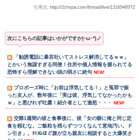
引用元:
http://2chspa.com/thread/live/1316948972
次にこちらの記事はいかがですか|･ω･*)ノ
「勧誘電話に暴言吐いてストレス解消してるｗｗ」
とかいう無謀すぎる同僚！住所や個人情報を握られてる
恐怖すら理解できない頭の弱さに絶句
NEW!
プロポーズ時に「お前は浮気してる！」と冤罪で振
った友人が、数年後に「実は彼、浮気してなかったかも
ｗ」と悪びれず吐露！紹介者として激怒・・・
NEW!
交際1週間の彼と食事後に、彼「女の癖に俺と同じ定
食を頼むな。ご飯粒を残らずつつくなんて意地汚い。ド
ン引き」。ﾀﾋぬほど腹が立ち親友に相談すると大爆笑さ