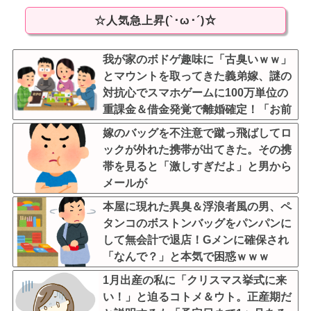
☆人気急上昇(`･ω･´)☆
我が家のボドゲ趣味に「古臭いｗｗ」
とマウントを取ってきた義弟嫁、謎の
対抗心でスマホゲームに100万単位の
重課金＆借金発覚で離婚確定！「お前
らがボドゲやってるのが悪い」と責任
嫁のバッグを不注意で蹴っ飛ばしてロ
転嫁してきたんだがｗｗｗｗ
ックが外れた携帯が出てきた。その携
帯を見ると「激しすぎだよ」と男から
メールが
本屋に現れた異臭＆浮浪者風の男、ペ
タンコのボストンバッグをパンパンに
して無会計で退店！Gメンに確保され
「なんで？」と本気で困惑ｗｗｗ
1月出産の私に「クリスマス挙式に来
い！」と迫るコトメ＆ウト。正産期だ