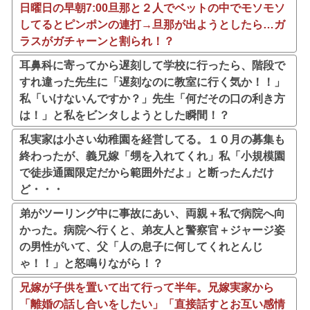
日曜日の早朝7:00旦那と２人でベットの中でモソモソ
してるとピンポンの連打→旦那が出ようとしたら…ガ
ラスがガチャーンと割られ！？
耳鼻科に寄ってから遅刻して学校に行ったら、階段で
すれ違った先生に「遅刻なのに教室に行く気か！！」
私「いけないんですか？」先生「何だその口の利き方
は！」と私をビンタしようとした瞬間！？
私実家は小さい幼稚園を経営してる。１０月の募集も
終わったが、義兄嫁「甥を入れてくれ」私「小規模園
で徒歩通園限定だから範囲外だよ」と断ったんだけ
ど・・・
弟がツーリング中に事故にあい、両親＋私で病院へ向
かった。病院へ行くと、弟友人と警察官＋ジャージ姿
の男性がいて、父「人の息子に何してくれとんじ
ゃ！！」と怒鳴りながら！？
兄嫁が子供を置いて出て行って半年。兄嫁実家から
「離婚の話し合いをしたい」「直接話すとお互い感情