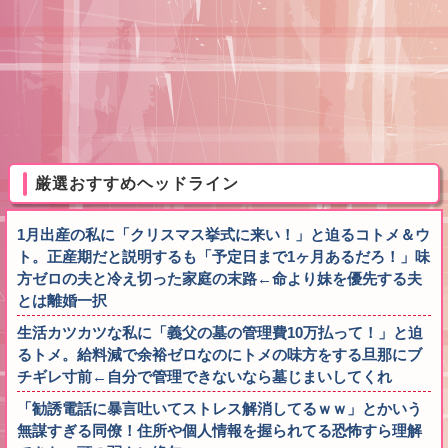
厳選おすすめヘッドライン
1月出産の私に「クリスマス挙式に来い！」と迫るコトメ＆ウ
ト。正産期だと説明するも「予定日まで1ヶ月あるだろ！」味
方ゼロの夫と冷え切った家庭の末路←命より妹を優先する夫
とは離婚一択
生活カツカツな私に「義父の墓の管理費10万払って！」と迫
るトメ。給料減で余裕ゼロなのにトメの味方をする旦那にブ
チギレ寸前←自分で管理できないなら墓じまいしてくれ
「勧誘電話に暴言吐いてストレス解消してるｗｗ」とかいう
無謀すぎる同僚！住所や個人情報を握られてる恐怖すら理解