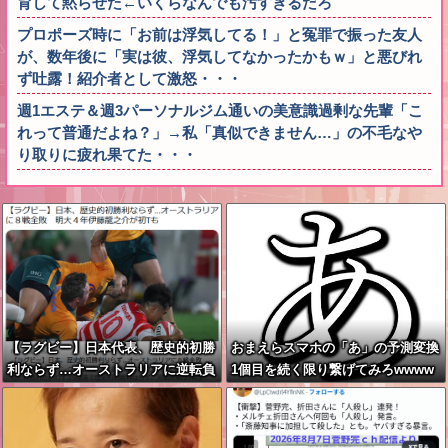
育して黙らせた←いくらなんでも汚すぎるだろ
プロポーズ時に「お前は浮気してる！」と冤罪で振った友人
が、数年後に「実は彼、浮気してなかったかもｗ」と悪びれ
ず吐露！紹介者として激怒・・・
週1エステ＆週3パーソナルジム通いの美意識過剰な先輩「こ
れって普通だよね？」→私「真似できません…」の不毛なや
り取りに疲れ果てた・・・
【ラグビー】日本代表、歴史的初勝
おまえらスマホの「あ」の予測変換
利ならず…オーストラリアに逆転負
1個目を続く限り繋げてみろwwww
け ８戦全敗
www