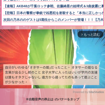
【速報】AKB48が千葉ロッテ参戦、佐藤綺星の始球式＆3曲披露に
【悲報】日本の警察が拳銃で凶悪犯を射殺すると「本当に正しかった
次回の乃木ののゲストは5期生からこのメンバーが登場！！！【乃木坂
もっと読む
arrow_forward_ios
Powered by 
GliaStudios
※自動音声の停止は↑のバナーをタップ
M