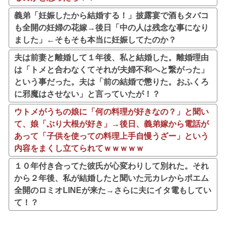
義弟「妊娠したから結婚する！」披露宴で酒もタバコ
も全開の妊婦の花嫁→後日「中の人は残念な事になり
ました」←そもそも本当に妊娠してたのか？
夫は前妻と離婚して１年後、私と結婚した。離婚理由
は「トメと合わなくてそれが夫婦不和へと繋がった」
という事だった。夫は「前の結婚で懲りた。おふくろ
に邪魔はさせない」と言っていたが！？
ウトメがうちの娘に「何の料理が好きなの？」と聞い
て、娘「ぶり大根が好き」→後日、義弟嫁から電話が
あって「子供を使っての料理上手自慢うざー」という
内容をまくし立てられてｗｗｗｗｗ
１０年付き合ってた彼氏が心変わりして別れた。それ
から２年後、私が結婚したと聞いた元カレからポエム
全開のロミオLINEが来た→さらに夫にイタ電もしてい
て！？