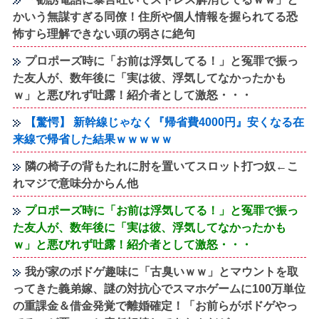
かいう無謀すぎる同僚！住所や個人情報を握られてる恐
怖すら理解できない頭の弱さに絶句
プロポーズ時に「お前は浮気してる！」と冤罪で振っ
た友人が、数年後に「実は彼、浮気してなかったかも
ｗ」と悪びれず吐露！紹介者として激怒・・・
【驚愕】 新幹線じゃなく『帰省費4000円』安くなる在
来線で帰省した結果ｗｗｗｗｗ
隣の椅子の背もたれに肘を置いてスロット打つ奴←こ
れマジで意味分からん他
プロポーズ時に「お前は浮気してる！」と冤罪で振っ
た友人が、数年後に「実は彼、浮気してなかったかも
ｗ」と悪びれず吐露！紹介者として激怒・・・
我が家のボドゲ趣味に「古臭いｗｗ」とマウントを取
ってきた義弟嫁、謎の対抗心でスマホゲームに100万単位
の重課金＆借金発覚で離婚確定！「お前らがボドゲやっ