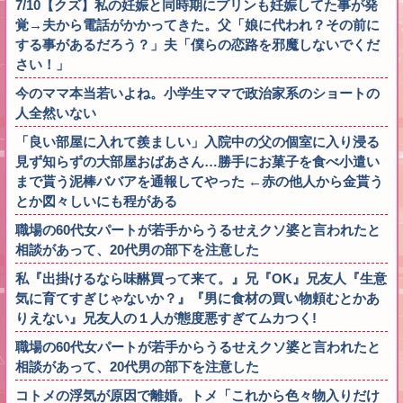
7/10【クズ】私の妊娠と同時期にプリンも妊娠してた事が発
覚→夫から電話がかかってきた。父「娘に代われ？その前に
する事があるだろう？」夫「僕らの恋路を邪魔しないでくだ
さい！」
今のママ本当若いよね。小学生ママで政治家系のショートの
人全然いない
「良い部屋に入れて羨ましい」入院中の父の個室に入り浸る
見ず知らずの大部屋おばあさん…勝手にお菓子を食べ小遣い
まで貰う泥棒ババアを通報してやった ←赤の他人から金貰う
とか図々しいにも程がある
職場の60代女パートが若手からうるせえクソ婆と言われたと
相談があって、20代男の部下を注意した
私『出掛けるなら味醂買って来て。』兄『OK』兄友人『生意
気に育てすぎじゃないか？』『男に食材の買い物頼むとかあ
りえない』兄友人の１人が態度悪すぎてムカつく!
職場の60代女パートが若手からうるせえクソ婆と言われたと
相談があって、20代男の部下を注意した
コトメの浮気が原因で離婚。トメ「これから色々物入りだけ