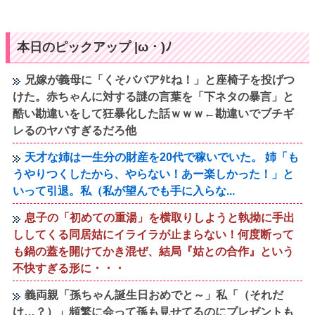
本日のピックアップ |ω・)ﾉ
兄嫁が義母に「くそババアﾀﾋね！」と座椅子を投げつ
けた。赤ちゃんに対する謎の言葉を「下ネタの暴言」と
酷い勘違いをして狂暴化した話ｗｗｗ←勘違いでブチギ
レるのヤバすぎるだろ他
天才な姉は一生分の財産を20代で稼いでいた。 姉「も
うやりつくしたから、やらない！あー楽しかった！」と
いって引退。私（私が望んでも手に入らな...
息子の「初めての重湯」を横取りしようと執拗に手出
ししてくる同居姑にイライラが止まらない！何度断って
も鍋の蓋を開けてかき混ぜ、結局『姑との合作』という
不快すぎる形に・・・
義両親「孫ちゃん誕生日おめでと～」私「（それだ
け…？）」頻繁に会って孫も見せてるのにプレゼントも