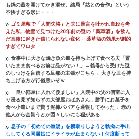
も鍋の蓋を開けてかき混ぜ、結局『姑との合作』という
不快すぎる形に・・・
ゴミ屋敷で「人間失格」と夫に暴言を吐かれ自殺を考
えた私…物置で見つけた20年前の謎の「薬草酒」を飲ん
だ直後に起きた信じられない変化 ←薬草酒の効果が劇的
すぎてワロタ
食事中に大きな焼き魚の皿を持ち上げて食べる夫「置
いたまま食べるお前は品がない！」→義母から受けた謎
のしつけを盲信する旦那の主張がこちら ←大きな皿を持
ち上げる方が行儀悪いぞｗ
「良い部屋に入れて羨ましい」入院中の父の個室に入
り浸る見ず知らずの大部屋おばあさん…勝手にお菓子を
食べ小遣いまで貰う泥棒ババアを通報してやった ←赤の
他人から金貰うとか図々しいにも程がある
息子の「初めての重湯」を横取りしようと執拗に手出
ししてくる同居姑にイライラが止まらない！何度断って