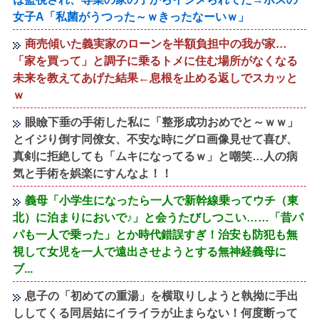
女子A「私菌がうつった～ｗきったなーいｗ」
商売傾いた義実家のローンを半額負担中の我が家…
「家を買って」と調子に乗るトメに住む場所がなくなる
未来を教えてあげた結果←息根を止める返しでスカッと
ｗ
眼瞼下垂の手術した私に「整形成功おめでと～ｗｗ」
とイジり倒す同僚女、不安な時にグロ画像見せて喜び、
真剣に拒絶しても「ムキになってるｗ」と嘲笑…人の病
気と手術を娯楽にすんなよ！！
義母「小学生になったら一人で新幹線乗ってウチ（東
北）に泊まりにおいで♪」と会うたびしつこい……「昔パ
パも一人で乗った」とか時代錯誤すぎ！治安も防犯も無
視して女児を一人で遠出させようとする無神経義母に
ブ...
息子の「初めての重湯」を横取りしようと執拗に手出
ししてくる同居姑にイライラが止まらない！何度断って