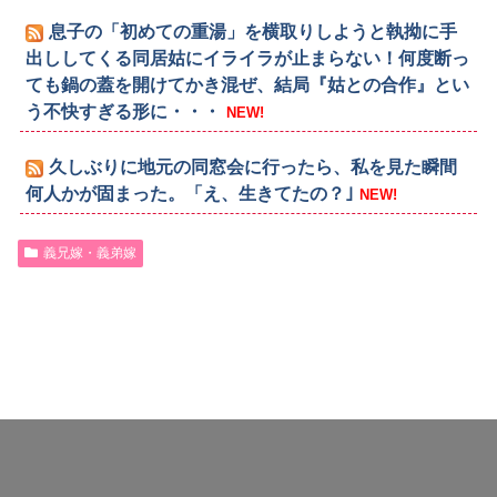
息子の「初めての重湯」を横取りしようと執拗に手
出ししてくる同居姑にイライラが止まらない！何度断っ
ても鍋の蓋を開けてかき混ぜ、結局『姑との合作』とい
う不快すぎる形に・・・
NEW!
久しぶりに地元の同窓会に行ったら、私を見た瞬間
何人かが固まった。「え、生きてたの？｣
NEW!
義兄嫁・義弟嫁