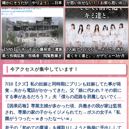
確かにそうだが、やりよう」→日本
が思い出せない！！お前ら思い出し
経済、気合いで何とかする模様
てくれ
【SNS】イオンモール爆発巡り遺族
7人組アイドルG「...そして、消え
装う投稿拡散、投稿者「閲覧数稼ぎ
逝くキミ達と。」がデビュー3か月
や承認欲求止まらなくなった」
で解散 事務所が事業継続困難なた
め
今アクセスが集中しています！
7/10【クズ】私の妊娠と同時期にプリンも妊娠してた事が発
覚→夫から電話がかかってきた。父「娘に代われ？その前に
する事があるだろう？」夫「僕らの恋路を邪魔しないでく…
【因果応報】専業主婦が多かった頃、共働きの我が家は監視
され、専業の家の子からイジメられてた→ボスの女子A「私
菌がうつった～ｗきったなーいｗ」
息子の「初めての重湯」を横取りしようと執拗に手出しして