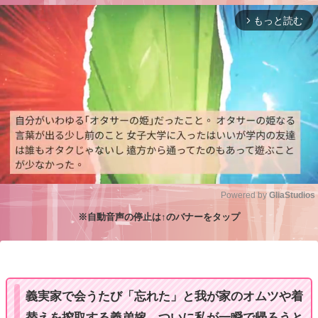
もっと読む
arrow_forward_ios
Powered by 
GliaStudios
※自動音声の停止は↑のバナーをタップ
M
u
t
e
義実家で会うたび「忘れた」と我が家のオムツや着
替えを搾取する義弟嫁、ついに私が一瞬で帰ろうと