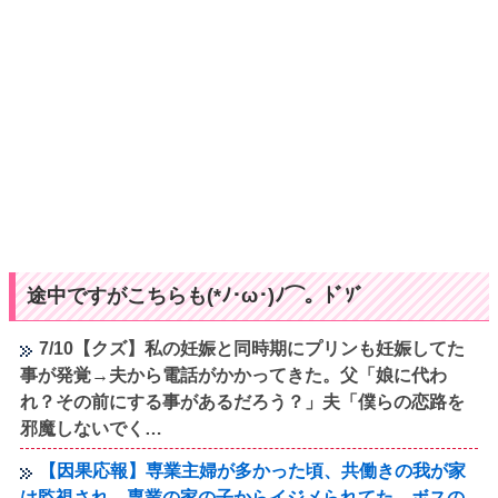
途中ですがこちらも(*ﾉ･ω･)ﾉ⌒。ﾄﾞｿﾞ
7/10【クズ】私の妊娠と同時期にプリンも妊娠してた
事が発覚→夫から電話がかかってきた。父「娘に代わ
れ？その前にする事があるだろう？」夫「僕らの恋路を
邪魔しないでく…
【因果応報】専業主婦が多かった頃、共働きの我が家
は監視され、専業の家の子からイジメられてた→ボスの