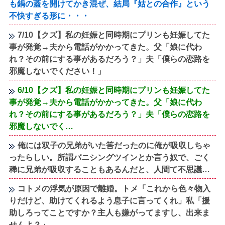
も鍋の蓋を開けてかき混ぜ、結局『姑との合作』という
不快すぎる形に・・・
7/10【クズ】私の妊娠と同時期にプリンも妊娠してた
事が発覚→夫から電話がかかってきた。父「娘に代わ
れ？その前にする事があるだろう？」夫「僕らの恋路を
邪魔しないでください！」
6/10【クズ】私の妊娠と同時期にプリンも妊娠してた
事が発覚→夫から電話がかかってきた。父「娘に代わ
れ？その前にする事があるだろう？」夫「僕らの恋路を
邪魔しないでく…
俺には双子の兄弟がいた筈だったのに俺が吸収しちゃ
ったらしい。所謂バニシングツインとか言う奴で、ごく
稀に兄弟が吸収することもあるんだと、人間て不思議…
コトメの浮気が原因で離婚。トメ「これから色々物入
りだけど、助けてくれるよう息子に言ってくれ」私「援
助しろってことですか？主人も嫌がってますし、出来ま
せんよ？」