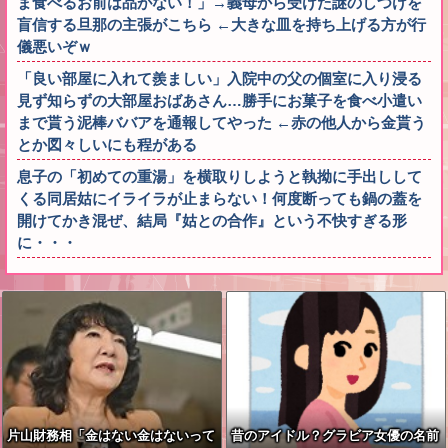
ま食べるお前は品がない！」→義母から受けた謎のしつけを
盲信する旦那の主張がこちら ←大きな皿を持ち上げる方が行
儀悪いぞｗ
「良い部屋に入れて羨ましい」入院中の父の個室に入り浸る
見ず知らずの大部屋おばあさん…勝手にお菓子を食べ小遣い
まで貰う泥棒ババアを通報してやった ←赤の他人から金貰う
とか図々しいにも程がある
息子の「初めての重湯」を横取りしようと執拗に手出しして
くる同居姑にイライラが止まらない！何度断っても鍋の蓋を
開けてかき混ぜ、結局『姑との合作』という不快すぎる形
に・・・
片山財務相「金はない金はないって
昔のアイドル？グラビア女優の名前