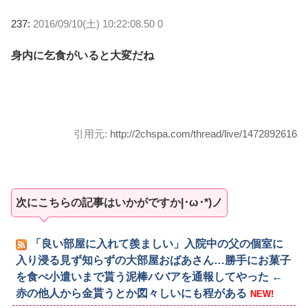
237:
2016/09/10(土) 10:22:08.50 0
身内に乞食がいると大変だね
引用元:
http://2chspa.com/thread/live/1472892616
次にこちらの記事はいかがですか|･ω･*)ノ
「良い部屋に入れて羨ましい」入院中の父の個室に
入り浸る見ず知らずの大部屋おばあさん…勝手にお菓子
を食べ小遣いまで貰う泥棒ババアを通報してやった ←
赤の他人から金貰うとか図々しいにも程がある
NEW!