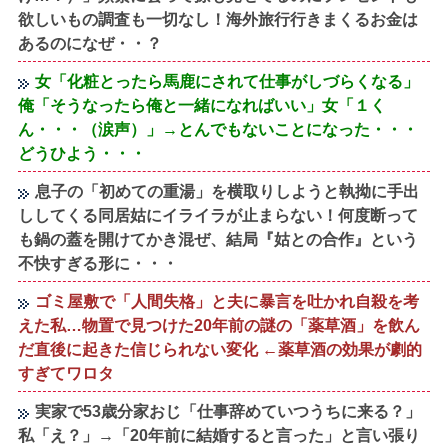
欲しいもの調査も一切なし！海外旅行行きまくるお金は
あるのになぜ・・？
女「化粧とったら馬鹿にされて仕事がしづらくなる」
俺「そうなったら俺と一緒になればいい」女「１く
ん・・・（涙声）」→とんでもないことになった・・・
どうひよう・・・
息子の「初めての重湯」を横取りしようと執拗に手出
ししてくる同居姑にイライラが止まらない！何度断って
も鍋の蓋を開けてかき混ぜ、結局『姑との合作』という
不快すぎる形に・・・
ゴミ屋敷で「人間失格」と夫に暴言を吐かれ自殺を考
えた私…物置で見つけた20年前の謎の「薬草酒」を飲ん
だ直後に起きた信じられない変化 ←薬草酒の効果が劇的
すぎてワロタ
実家で53歳分家おじ「仕事辞めていつうちに来る？」
私「え？」→「20年前に結婚すると言った」と言い張り