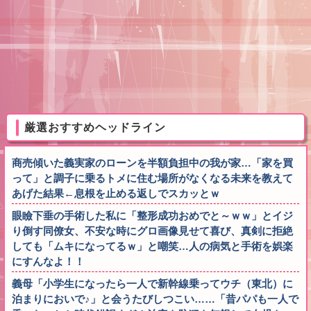
厳選おすすめヘッドライン
商売傾いた義実家のローンを半額負担中の我が家…「家を買
って」と調子に乗るトメに住む場所がなくなる未来を教えて
あげた結果←息根を止める返しでスカッとｗ
眼瞼下垂の手術した私に「整形成功おめでと～ｗｗ」とイジ
り倒す同僚女、不安な時にグロ画像見せて喜び、真剣に拒絶
しても「ムキになってるｗ」と嘲笑…人の病気と手術を娯楽
にすんなよ！！
義母「小学生になったら一人で新幹線乗ってウチ（東北）に
泊まりにおいで♪」と会うたびしつこい……「昔パパも一人で