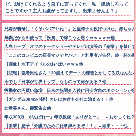
ど、助けてくれるよう息子に言ってくれ」私「援助しろって
ことですか？主人も嫌がってますし、出来ませんよ？」
兄嫁が義母に「くそババアﾀﾋね！」と座椅子を投げつけた。赤ちゃ
無職だからAI使って「投資」で稼ごうと思うｗｗｗｗｗ他
広島カープ、オフのトークショーやテレビ出演等の「副業」を禁止す
「ここのコンビニの店長マジでヤバい」と利用者が告発、袋一杯の家
【画像】地下アイドルのお○ぱいｗｗｗ他
【悲報】強者男性さん「30超えてデートの練習とかしてる奴なんなん
今でも「日本が世界トップ」なものって何がある？他
投機家の円買い急増 日米の協調介入後に円安方向のポジションが急
【ガンダム08MS小隊】オレはお盆も会社に泊まる！！他
辻希美さん、衝撃告白他
年収300万「がんばれー」年収数億「ありがとー」 ←おかしくね？
【衝撃】息子「介護のために仕事辞めるぞ！！」→結果・・・他