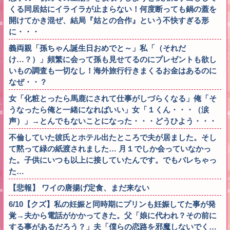
くる同居姑にイライラが止まらない！何度断っても鍋の蓋を
開けてかき混ぜ、結局『姑との合作』という不快すぎる形
に・・・
義両親「孫ちゃん誕生日おめでと～」私「（それだ
け…？）」頻繁に会って孫も見せてるのにプレゼントも欲し
いもの調査も一切なし！海外旅行行きまくるお金はあるのに
なぜ・・？
女「化粧とったら馬鹿にされて仕事がしづらくなる」俺「そ
うなったら俺と一緒になればいい」女「１くん・・・（涙
声）」→とんでもないことになった・・・どうひよう・・・
不倫していた彼氏とホテル出たところで夫が居ました。そし
て黙って緑の紙渡されました… 月１でしか会っていなかっ
た。子供にいつも以上に接していたんです。でもバレちゃっ
た…
【悲報】 ワイの唐揚げ定食、まだ来ない
6/10【クズ】私の妊娠と同時期にプリンも妊娠してた事が発
覚→夫から電話がかかってきた。父「娘に代われ？その前に
する事があるだろう？」夫「僕らの恋路を邪魔しないでく…