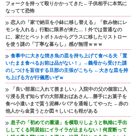
フォークを持って殴りかかってきた←子供相手に本気に
なってて恐怖
恋人の「家で納豆を小鉢に移し替える」「飲み物にレ
モンを入れる」行動に限界が来た…！外では普通なの
に、家だとペットボトルからグラスに移したりストロー
を使う謎の「丁寧な暮らし」感が無理ｗｗｗ
食事中に大きな焼き魚の皿を持ち上げて食べる夫「置
いたまま食べるお前は品がない！」→義母から受けた謎
のしつけを盲信する旦那の主張がこちら ←大きな皿を持
ち上げる方が行儀悪いぞｗ
「良い部屋に入れて羨ましい」入院中の父の個室に入
り浸る見ず知らずの大部屋おばあさん…勝手にお菓子を
食べ小遣いまで貰う泥棒ババアを通報してやった ←赤の
他人から金貰うとか図々しいにも程がある
息子の「初めての重湯」を横取りしようと執拗に手出
ししてくる同居姑にイライラが止まらない！何度断って