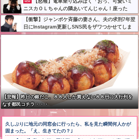
【怒報】電車乗り込みぼく「おっ、可愛いミ
NEW
ニスカＯＬちゃんの隣あいてんじゃん！座った
ろ！」→結果w w w w w w w w
【衝撃】ジャンポケ斉藤の妻さん、夫の求刑7年翌
日にInstagram更新しSNS民をザワつかせてしま
う…
【悲報】昨日の銀だこ、８８人しか買えない８８円に大行列を
なす都民コチラ・・・
久しぶりに地元の同窓会に行ったら、私を見た瞬間何人かが
固まった。「え、生きてたの？｣