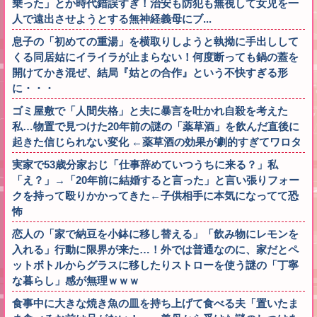
乗った」とか時代錯誤すぎ！治安も防犯も無視して女児を一
人で遠出させようとする無神経義母にブ...
息子の「初めての重湯」を横取りしようと執拗に手出しして
くる同居姑にイライラが止まらない！何度断っても鍋の蓋を
開けてかき混ぜ、結局『姑との合作』という不快すぎる形
に・・・
ゴミ屋敷で「人間失格」と夫に暴言を吐かれ自殺を考えた
私…物置で見つけた20年前の謎の「薬草酒」を飲んだ直後に
起きた信じられない変化 ←薬草酒の効果が劇的すぎてワロタ
実家で53歳分家おじ「仕事辞めていつうちに来る？」私
「え？」→「20年前に結婚すると言った」と言い張りフォー
クを持って殴りかかってきた←子供相手に本気になってて恐
怖
恋人の「家で納豆を小鉢に移し替える」「飲み物にレモンを
入れる」行動に限界が来た…！外では普通なのに、家だとペ
ットボトルからグラスに移したりストローを使う謎の「丁寧
な暮らし」感が無理ｗｗｗ
食事中に大きな焼き魚の皿を持ち上げて食べる夫「置いたま