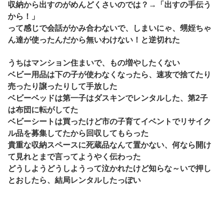
収納から出すのがめんどくさいのでは？→「出すの手伝う
から！」
って感じで会話がかみ合わないで、しまいにゃ、甥姪ちゃ
ん達が使ったんだから無いわけない！と逆切れた
うちはマンション住まいで、もの増やしたくない
ベビー用品は下の子が使わなくなったら、速攻で捨てたり
売ったり譲ったりして手放した
ベビーベッドは第一子はダスキンでレンタルした、第2子
は布団に転がしてた
ベビーシートは買ったけど市の子育てイベントでリサイク
ル品を募集してたから回収してもらった
貴重な収納スペースに死蔵品なんて置かない、何なら開け
て見れとまで言ってようやく伝わった
どうしようどうしようって泣かれたけど知らな～いで押し
とおしたら、結局レンタルしたっぽい