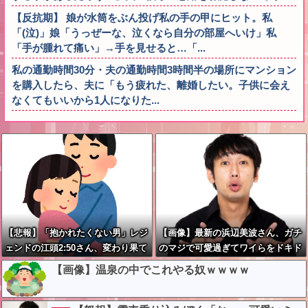
【反抗期】 娘が水筒をぶん投げ私の手の甲にヒット。私
「(泣)」娘「うっぜーな、泣くなら自分の部屋へいけ」私
「手が腫れて痛い」→手を見せると…「...
私の通勤時間30分・夫の通勤時間3時間半の場所にマンション
を購入したら、夫に「もう疲れた、離婚したい。子供に会え
なくてもいいから1人になりた...
【悲報】「抱かれたくない男」レジ
【画像】最新の浜辺美波さん、ガチ
ェンドの江頭2:50さん、変わり果て
のマジで可愛過ぎてワイらをドキド
た姿で発見される
キさせてしまうw w w w w w w
【画像】温泉の中でこれやる奴ｗｗｗｗ