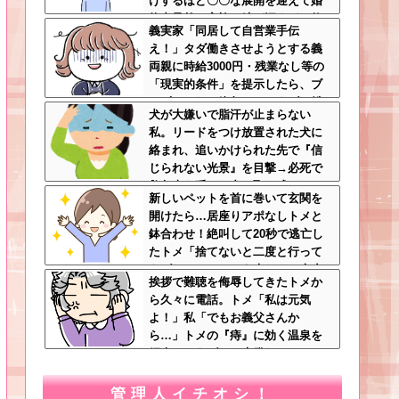
けするほど〇〇な展開を迎えて婚
約者呆然←家族の絆が深すぎて修
義実家「同居して自営業手伝
羅場にならんかった
え！」タダ働きさせようとする義
両親に時給3000円・残業なし等の
「現実的条件」を提示したら、ブ
チギレられて絶句ｗｗ←タダで働
犬が大嫌いで脂汗が止まらない
く嫁がいるわけないだろ
私。リードをつけ放置された犬に
絡まれ、追いかけられた先で『信
じられない光景』を目撃→必死で
救急車を呼ぶも犬と取り残され
新しいペットを首に巻いて玄関を
て・・・
開けたら…居座りアポなしトメと
鉢合わせ！絶叫して20秒で逃亡し
たトメ「捨てないと二度と行って
あげない！」←もう来なくて大丈
挨拶で難聴を侮辱してきたトメか
夫ですｗ
ら久々に電話。トメ「私は元気
よ！」私「でもお義父さんか
ら…」トメの『痔』に効く温泉を
紹介してあげたら大発狂した←お
義父さんノリノリで温泉行ってて
草
管理人イチオシ！