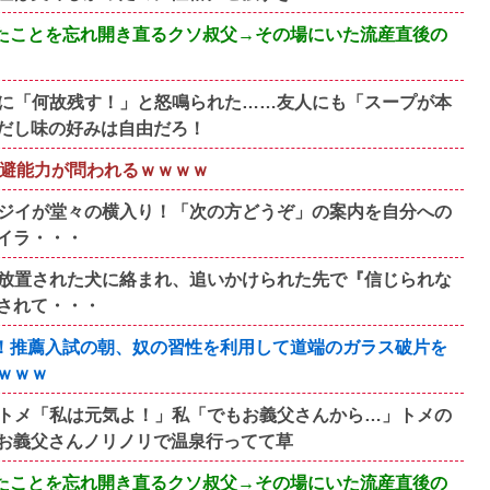
たことを忘れ開き直るクソ叔父→その場にいた流産直後の
に「何故残す！」と怒鳴られた……友人にも「スープが本
だし味の好みは自由だろ！
回避能力が問われるｗｗｗｗ
ジイが堂々の横入り！「次の方どうぞ」の案内を自分への
イラ・・・
放置された犬に絡まれ、追いかけられた先で『信じられな
されて・・・
！推薦入試の朝、奴の習性を利用して道端のガラス破片を
ｗｗｗ
トメ「私は元気よ！」私「でもお義父さんから…」トメの
お義父さんノリノリで温泉行ってて草
たことを忘れ開き直るクソ叔父→その場にいた流産直後の