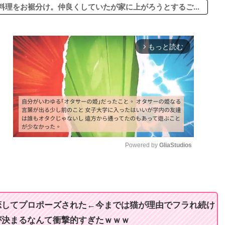
理をお裾分け。仲良くしていたが家に上がろうとするご...
もっと読む
arrow_forward_ios
Powered by 
GliaStudios
M
u
t
恋してプロポーズされた←今までは猫が理由でフラれ続け
e
が決まるなんて衝撃的すぎたｗｗｗ