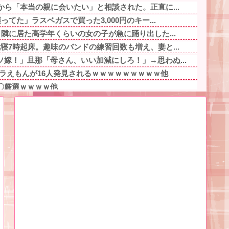
から「本当の親に会いたい」と相談された。正直に...
ってた」ラスベガスで買った3,000円のキー...
、隣に居た高学年くらいの女の子が急に踊り出した...
寝7時起床。趣味のバンドの練習回数も増え、妻と...
嫁！」旦那「母さん、いい加減にしろ！」→思わぬ...
ラえもんが16人発見されるｗｗｗｗｗｗｗｗｗ他
〇厳選ｗｗｗｗ他
バニーガールコスプレでうっかり谷間が見えてしま...
ド＆巫女たちが潮で水打ちを実施wwwwwwww...
た画像を貼っていくスレｗｗｗｗ他
したら隣のおっさんに「何故残す！」と怒鳴られた...