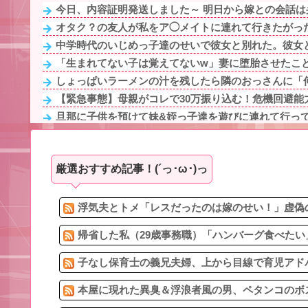
今日、内容証明発送しました～ 明日から嫁との会話は弁
オタク？の友人が私をア◯メイトに連れて行きたがった
中学時代のいじめっ子達のせいで彼女と別れた。彼女と
「生まれてない子は覚えてないw」妻に堕胎させたことを
しょっぱいラーメンの汁を残したら隣のおっさんに「何
【緊急事態】母親がコレで30万振り込む！危機回避能
旦那に子供を預けて妹&姪っ子達を遊びに連れて行って、
彼は大好きだったけど突然来たLINEで一気に冷めた。彼
夜遅く、帰宅途中で車が故障して山奥で立ち往生。夫と
厳選おすすめ記事！(´っ･ω･)っ
48歳男性「結婚したい！」私「理想を少し下げたら？」
旦那が支援学校の教員だけど教員の家族も外出禁止を求
スーパーで買い物を終えて袋詰めしてたら親子が買い物
浮気夫とトメ「レスだったのは嫁のせい！」虚偽の
帰省した私（29歳事務職）「ハンバーグ食べたい
子なし保育士の義兄夫婦、上から目線で育児アドバ
本屋に現れた異臭＆浮浪者風の男、ペタンコのボス