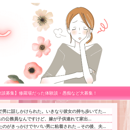
験談募集】修羅場だった体験談・愚痴など大募集！
男に話しかけられた。いきなり彼女の持ち歩いてた...
.1の公務員なんですけど、嫁が子供連れて家出...
のがきっかけでヤバい男に粘着された→その後、夫...