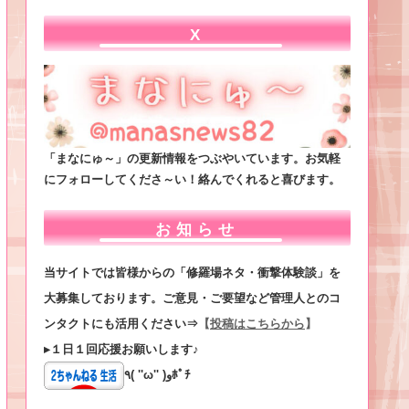
X
「まなにゅ～」の更新情報をつぶやいています。お気軽
にフォローしてくださ～い！絡んでくれると喜びます。
お知らせ
当サイトでは皆様からの「修羅場ネタ・衝撃体験談」を
大募集しております。ご意見・ご要望など管理人とのコ
ンタクトにも活用ください⇒
【
投稿はこちらから
】
▸１日１回応援お願いします♪
٩( ''ω'' )وﾎﾟﾁ