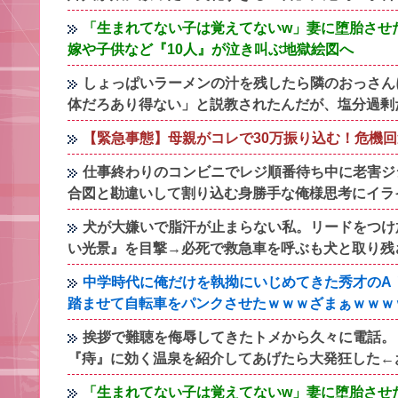
「生まれてない子は覚えてないw」妻に堕胎させ
嫁や子供など『10人』が泣き叫ぶ地獄絵図へ
しょっぱいラーメンの汁を残したら隣のおっさん
体だろあり得ない」と説教されたんだが、塩分過剰
【緊急事態】母親がコレで30万振り込む！危機
仕事終わりのコンビニでレジ順番待ち中に老害ジ
合図と勘違いして割り込む身勝手な俺様思考にイラ
犬が大嫌いで脂汗が止まらない私。リードをつけ
い光景』を目撃→必死で救急車を呼ぶも犬と取り残
中学時代に俺だけを執拗にいじめてきた秀才のA
踏ませて自転車をパンクさせたｗｗｗざまぁｗｗｗ
挨拶で難聴を侮辱してきたトメから久々に電話。
『痔』に効く温泉を紹介してあげたら大発狂した←
「生まれてない子は覚えてないw」妻に堕胎させ