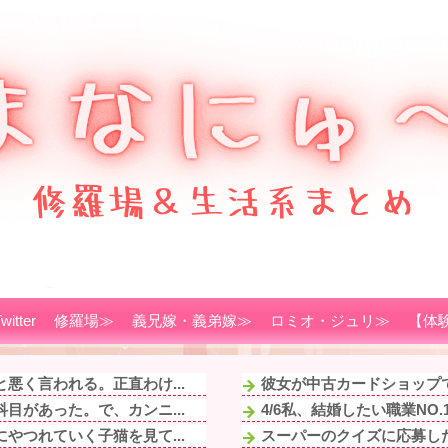
witter
修羅場≫
義兄嫁・義弟嫁≫
ロミオ・ジュリ≫
【体
悪く言われる。正直わけ...
彼女が中古カードショップで
目があった。で、カンニ...
4/6私、結婚したい職業NO
やつれていく子猫を見て...
スーパーのクイズに応募した