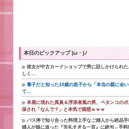
本日のピックアップ |ω・)ﾉ
彼女が中古カードショップで男に話しかけられた
しく…
養子だと知った10歳の息子から「本当の親に会
て…
本屋に現れた異臭＆浮浪者風の男、ペタンコのボ
保され「なんで？」と本気で困惑ｗｗｗ
バス停で知り合った料理上手なご婦人から絶品手
婦人が娘に放った『失礼すぎる一言』に絶句←手料