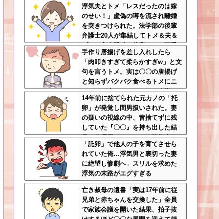
浮気夫とトメ「レスだったのは嫁
で好転するか分からない
のせい！」虚偽の噂を流され離婚
を突きつけられた。法学部の後輩
弁護士20人が集結してトメ＆夫＆
プリを完全撃破←後輩たちを可愛
手作り唐揚げを差し入れしたら
がっていた恩が最高形で返ってき
「肉叩きすぎて柔らかすぎw」と文
た
句を言うトメ。実は〇〇の唐揚げ
と知らずバクバク食べるトメにニ
ヤニヤが止まらないｗｗ←大嫌い
14年前に捨てられた元カノの「托
な食材おいしく食べててワロタ
卵」が発覚し間男扱いされた。妻
の疑いの視線の中、昔捨てずに残
していた『〇〇』を持ち出した結
果←修理屋のオッサンの技術力と
「託卵」で他人の子を育てさせら
ノリが神すぎる
れていた俺…浮気男と裏切った妻
に絶望し惨劇へ←スリルを求めた
浮気の末路がエグすぎる
亡き叔母の遺書「実は17年前に従
兄弟と赤ちゃんを交換した」全員
で家族会議を開いた結果、拍子抜