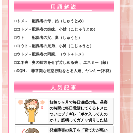
用語解説
□トメ - 配偶者の母、姑（しゅうとめ）
□コトメ - 配偶者の姉妹、小姑（こじゅうとめ）
□ウト - 配偶者の父、舅（しゅうと）
□コウト - 配偶者の兄弟、小舅（こじゅうと）
□ウトメ - 配偶者の両親、（ウト＋トメ）
□エネ夫 - 妻の味方をせず苦しめる夫 、エネミー（敵）
□DQN - 非常識な迷惑行動をとる人達、ヤンキー(不良)
人気記事
妊娠５ヶ月で毎日激眠の私。昼寝
の時間に毎日電話してくるトメに
ついにブチギレ「ボケ入ってんの
か！」怒鳴ってガチャ切りした結
果ｗｗ←妊婦の睡眠を邪魔する奴
発達障害の息子を「育て方が悪い
は容赦しない