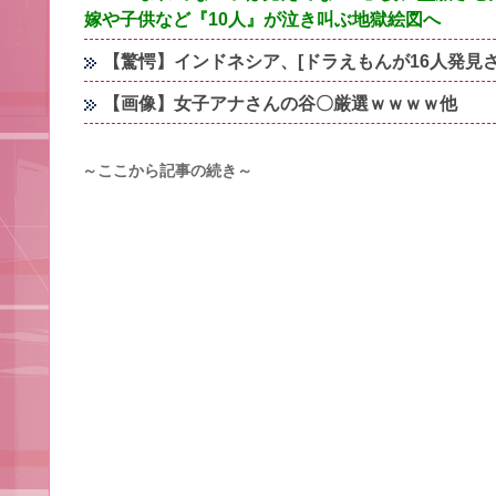
嫁や子供など『10人』が泣き叫ぶ地獄絵図へ
【驚愕】インドネシア、[ドラえもんが16人発見
【画像】女子アナさんの谷〇厳選ｗｗｗｗ他
～ここから記事の続き～