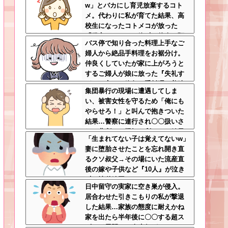
w」とバカにし育児放棄するコト
メ。代わりに私が育てた結果、高
校生になったコトメコが放った
「発言」にコトメ絶叫←他人に預
バス停で知り合った料理上手なご
けっぱなしで親面するな
婦人から絶品手料理をお裾分け。
仲良くしていたが家に上がろうと
するご婦人が娘に放った『失礼す
ぎる一言』に絶句←手料理は美味
集団暴行の現場に遭遇してしま
しかったのに性格クセ強すぎ
い、被害女性を守るため「俺にも
やらせろ！」と叫んで抱きついた
結果…警察に連行され〇〇扱いさ
れる悲劇へ←機転を利かせた結果
「生まれてない子は覚えてないw」
が裏目に出すぎて惨事
妻に堕胎させたことを忘れ開き直
るクソ叔父→その場にいた流産直
後の嫁や子供など『10人』が泣き
叫ぶ地獄絵図へ
日中留守の実家に空き巣が侵入。
居合わせた引きこもりの私が撃退
した結果…家族の態度に耐えかね
家を出たら半年後に〇〇する超ス
ピード展開へ←人生何がきっかけ