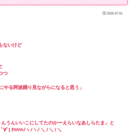
2026.07.01
もないけど
と
つつ
時にやる阿波踊り見ながらになると思う」
うんうんいいこにしてたのかーえらいなあしらたま」と
ﾊﾊﾊﾉヽﾉヽﾉ ＼ / ＼ / ＼