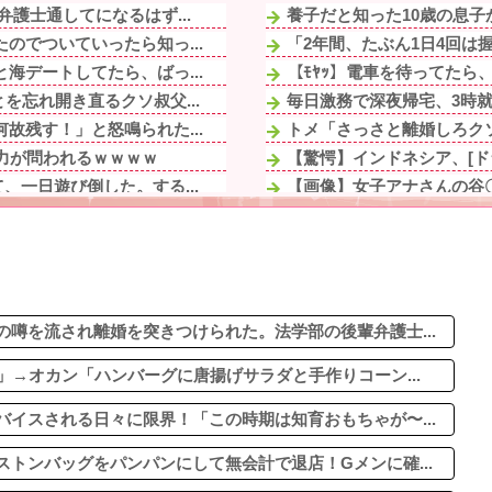
護士通してになるはず...
養子だと知った10歳の息子
のでついていったら知っ...
「2年間、たぶん1日4回は握
海デートしてたら、ばっ...
【ﾓﾔｯ】電車を待ってたら
忘れ開き直るクソ叔父...
毎日激務で深夜帰宅、3時就
故残す！」と怒鳴られた...
トメ「さっさと離婚しろクソ
力が問われるｗｗｗｗ
【驚愕】インドネシア、[ド
一日遊び倒した。する...
【画像】女子アナさんの谷
「いいかげん嘘を嘘...
【画像】安井カノンちゃん、
娘と歩いて帰っていると...
【画像】秋葉原で大量のメイ
→女性への条件が厳し...
【腹筋崩壊】見た瞬間吹い
めてくる保護者がいる。...
しょっぱいラーメンの汁を残
袋山盛りのカートを一台...
噂を流され離婚を突きつけられた。法学部の後輩弁護士...
」→オカン「ハンバーグに唐揚げサラダと手作りコーン...
イスされる日々に限界！「この時期は知育おもちゃが〜...
トンバッグをパンパンにして無会計で退店！Gメンに確...