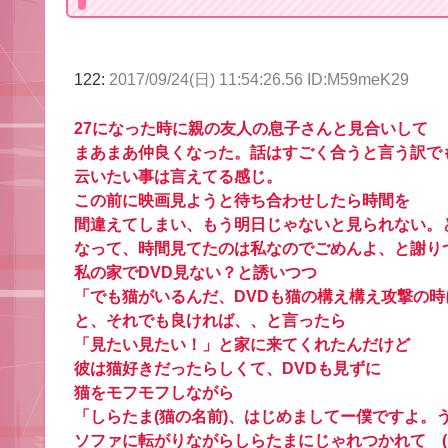
122:
2017/09/24(日) 11:54:26.56 ID:M59meK29
27になった時に親の友人の息子さんと見合いして
まあまあ仲良くなった。話はすごく合うと言う訳で
云いたい事は言えてる感じ。
この前に映画見ようと待ち合わせしたら時間を
間違えてしまい、もう明日じゃないと見られない。
なって、時間見てたのは私なのでごめんよ、と謝り
私の家でDVD見ない？と誘いつつ
「でも猫がいるんだ、DVDも猫の構え構え攻撃の
と、それでも良ければ、、と言ったら
「見たい見たい！」と家に来てくれたんだけど
彼は猫好きだったらしくて、DVDも見ずに
猫をモフモフしながら
「しらたま(猫の名前)、はじめましてー僕ですよ。
ソファに転がりながらしらたまにじゃれつかれて ( ﾟ∀ﾟ) ｱﾊ