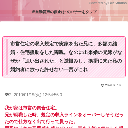
Powered by 
GliaStudios
※自動音声の停止は↑のバナーをタップ
M
u
t
e
市営住宅の収入規定で実家を出た兄に、多額の結
婚・住宅援助をした両親。なのに出来婚の兄嫁がな
ぜか「追い出された」と逆恨みし、挨拶に来た私の
婚約者に放った許せない一言がこれ
2026.06.19
652:
2010/01/19(火) 12:54:56 0
我が家は市営の集合住宅。
兄が就職した時、規定の収入ラインをオーバーしそうだっ
たので仕方なく出て行って貰った。