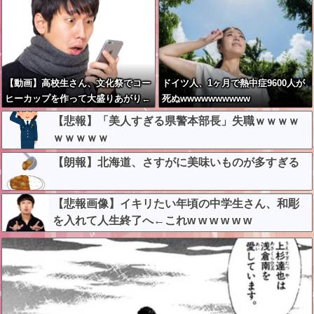
【動画】高校生さん、文化祭でコー
ドイツ人、1ヶ月で熱中症9600人が
ヒーカップを作って大盛りあがり←
死ぬwwwwwwwwww
なんかどっかで見たことあると話題
【悲報】「美人すぎる県警本部長」失職ｗｗｗｗ
に
ｗｗｗｗｗ
【朗報】北海道、さすがに美味いものが多すぎる
【悲報画像】イキリたい年頃の中学生さん、和彫
を入れて人生終了へ←これw w w w w w