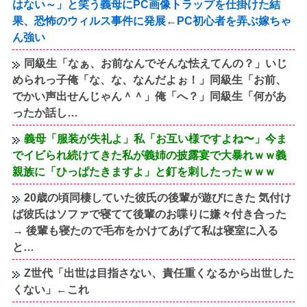
はない～」と笑う義母にPC画像トラップを仕掛けた結
果、恐怖のウィルス事件に発展←PC初心者を弄ぶ嫁ちゃ
ん強い
同級生「なぁ、お前なんでそんな怯えてんの？」いじ
められっ子俺「な、な、なんだよぉ！」同級生「お前、
でかい声出せんじゃん＾＾」俺「へ？」同級生「何があ
ったか話し…
義母「服装が失礼よ」私「お互い様ですよね〜」今ま
でイビられ続けてきた私が義姉の披露宴で大暴れｗｗ義
親族に「ひっぱたきますよ」と釘を刺したったｗｗｗ
20歳の頃同棲していた彼氏の後輩が遊びにきた 気付け
ば彼氏はソファで寝てて後輩のお喋りに嫌々付き合った
→ 後輩も寝たので毛布をかけてあげて私は寝室に入る
と…
Z世代「出世は目指さない、責任重くなるから出世した
くない」←これ