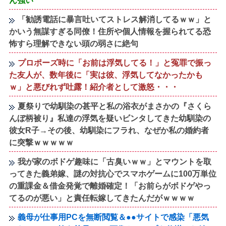
ん強い
「勧誘電話に暴言吐いてストレス解消してるｗｗ」と
かいう無謀すぎる同僚！住所や個人情報を握られてる恐
怖すら理解できない頭の弱さに絶句
プロポーズ時に「お前は浮気してる！」と冤罪で振っ
た友人が、数年後に「実は彼、浮気してなかったかも
ｗ」と悪びれず吐露！紹介者として激怒・・・
夏祭りで幼馴染の甚平と私の浴衣がまさかの『さくら
んぼ柄被り』私達の浮気を疑いビンタしてきた幼馴染の
彼女R子→その後、幼馴染にフラれ、なぜか私の婚約者
に突撃ｗｗｗｗｗ
我が家のボドゲ趣味に「古臭いｗｗ」とマウントを取
ってきた義弟嫁、謎の対抗心でスマホゲームに100万単位
の重課金＆借金発覚で離婚確定！「お前らがボドゲやっ
てるのが悪い」と責任転嫁してきたんだがｗｗｗｗ
義母が仕事用PCを無断閲覧＆●●サイトで感染「悪気