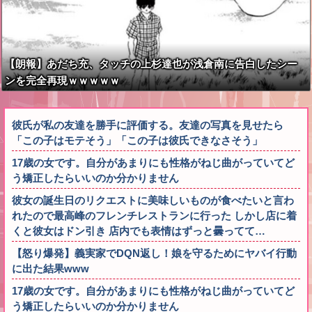
【朗報】あだち充、タッチの上杉達也が浅倉南に告白したシー
ンを完全再現ｗｗｗｗｗ
彼氏が私の友達を勝手に評価する。友達の写真を見せたら
「この子はモテそう」「この子は彼氏できなさそう」
17歳の女です。自分があまりにも性格がねじ曲がっていてど
う矯正したらいいのか分かりません
彼女の誕生日のリクエストに美味しいものが食べたいと言わ
れたので最高峰のフレンチレストランに行った しかし店に着
くと彼女はドン引き 店内でも表情はずっと曇ってて…
【怒り爆発】義実家でDQN返し！娘を守るためにヤバイ行動
に出た結果www
17歳の女です。自分があまりにも性格がねじ曲がっていてど
う矯正したらいいのか分かりません