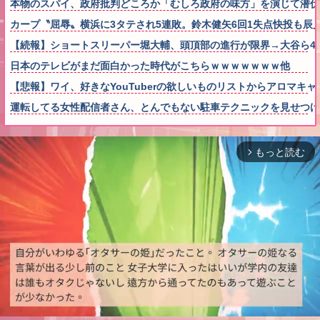
本物のスパイ、政府批判どころか「むしろ政府の味方」を演じて潜
カープ〝屈辱〟横浜に3タテされ5連敗。鈴木健矢6回1失点快投も辰見
【続報】ショートスリーパー堀大輔、頭頂部の進行が限界→大谷ら4
日本のテレビがまだ面白かった時代がこちらｗｗｗｗｗｗｗ他
【悲報】ワイ、好きなYouTuberの欲しいものリストからアロマ
運転してる女性配信者さん、とんでもない駐車テクニックを見せつ
もっと読む
arrow_forward_ios