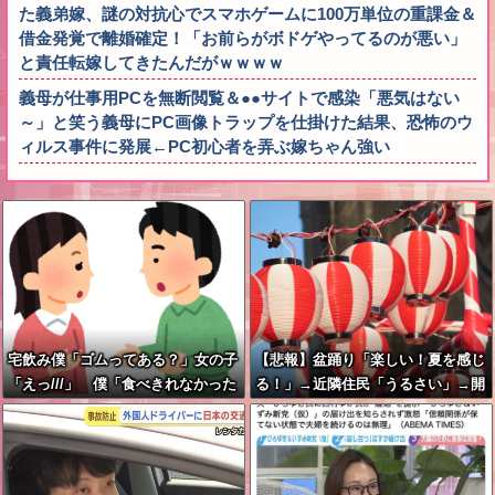
た義弟嫁、謎の対抗心でスマホゲームに100万単位の重課金＆
借金発覚で離婚確定！「お前らがボドゲやってるのが悪い」
と責任転嫁してきたんだがｗｗｗｗ
義母が仕事用PCを無断閲覧＆●●サイトで感染「悪気はない
～」と笑う義母にPC画像トラップを仕掛けた結果、恐怖のウ
ィルス事件に発展←PC初心者を弄ぶ嫁ちゃん強い
宅飲み僕「ゴムってある？」女の子
【悲報】盆踊り「楽しい！夏を感じ
「えっ///」 僕「食べきれなかった
る！」→近隣住民「うるさい」→開
お菓子輪ゴムで縛りたくて」女の子
催場所半減
「⋯あ、そ、そっか///」