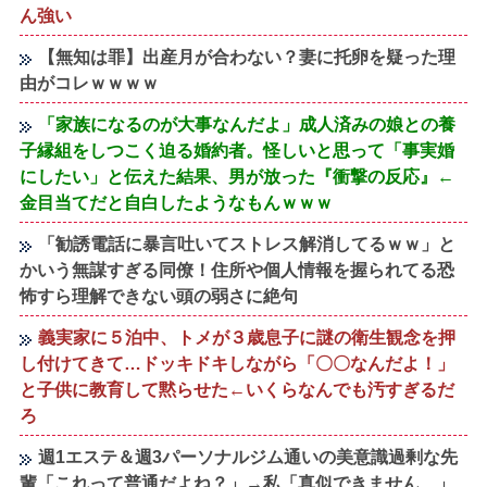
ん強い
【無知は罪】出産月が合わない？妻に托卵を疑った理
由がコレｗｗｗｗ
「家族になるのが大事なんだよ」成人済みの娘との養
子縁組をしつこく迫る婚約者。怪しいと思って「事実婚
にしたい」と伝えた結果、男が放った『衝撃の反応』←
金目当てだと自白したようなもんｗｗｗ
「勧誘電話に暴言吐いてストレス解消してるｗｗ」と
かいう無謀すぎる同僚！住所や個人情報を握られてる恐
怖すら理解できない頭の弱さに絶句
義実家に５泊中、トメが３歳息子に謎の衛生観念を押
し付けてきて…ドッキドキしながら「〇〇なんだよ！」
と子供に教育して黙らせた←いくらなんでも汚すぎるだ
ろ
週1エステ＆週3パーソナルジム通いの美意識過剰な先
輩「これって普通だよね？」→私「真似できません…」