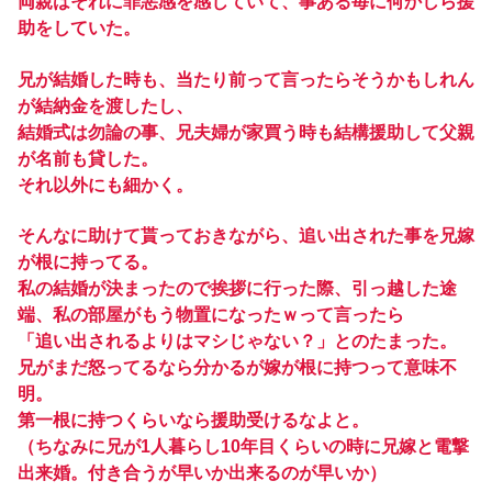
両親はそれに罪悪感を感じていて、事ある毎に何かしら援
助をしていた。
兄が結婚した時も、当たり前って言ったらそうかもしれん
が結納金を渡したし、
結婚式は勿論の事、兄夫婦が家買う時も結構援助して父親
が名前も貸した。
それ以外にも細かく。
そんなに助けて貰っておきながら、追い出された事を兄嫁
が根に持ってる。
私の結婚が決まったので挨拶に行った際、引っ越した途
端、私の部屋がもう物置になったｗって言ったら
「追い出されるよりはマシじゃない？」とのたまった。
兄がまだ怒ってるなら分かるが嫁が根に持つって意味不
明。
第一根に持つくらいなら援助受けるなよと。
（ちなみに兄が1人暮らし10年目くらいの時に兄嫁と電撃
出来婚。付き合うが早いか出来るのが早いか）