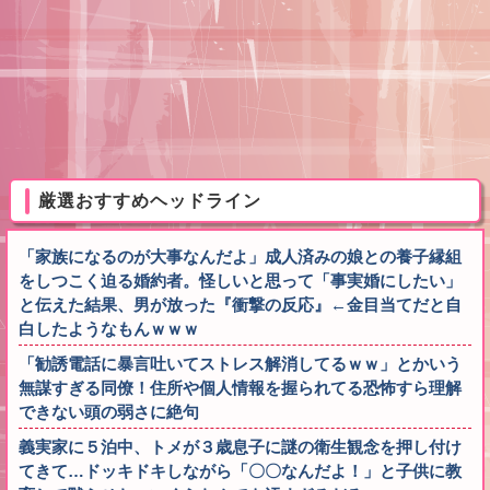
厳選おすすめヘッドライン
「家族になるのが大事なんだよ」成人済みの娘との養子縁組
をしつこく迫る婚約者。怪しいと思って「事実婚にしたい」
と伝えた結果、男が放った『衝撃の反応』←金目当てだと自
白したようなもんｗｗｗ
「勧誘電話に暴言吐いてストレス解消してるｗｗ」とかいう
無謀すぎる同僚！住所や個人情報を握られてる恐怖すら理解
できない頭の弱さに絶句
義実家に５泊中、トメが３歳息子に謎の衛生観念を押し付け
てきて…ドッキドキしながら「〇〇なんだよ！」と子供に教