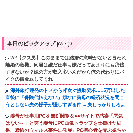
本日のピックアップ |ω・)ﾉ
2/2【クズ男】このままでは結婚の意味がないと言われ
離婚の危機。同居は嫌だ仕事も嫌だってあまりにも我儘
すぎないか？嫁の方が収入多いんだから俺の代わりにバ
イクの借金返してくれ→
海外旅行連発のトメから相次ぐ援助要求…15万出した
直後に「保険代払えない」頑なに義母の経済状況を聞こ
うとしない夫の様子が怪しすぎる件 ←夫しっかりしろよ
義母が仕事用PCを無断閲覧＆●●サイトで感染「悪気
はない～」と笑う義母にPC画像トラップを仕掛けた結
果、恐怖のウィルス事件に発展←PC初心者を弄ぶ嫁ちゃ