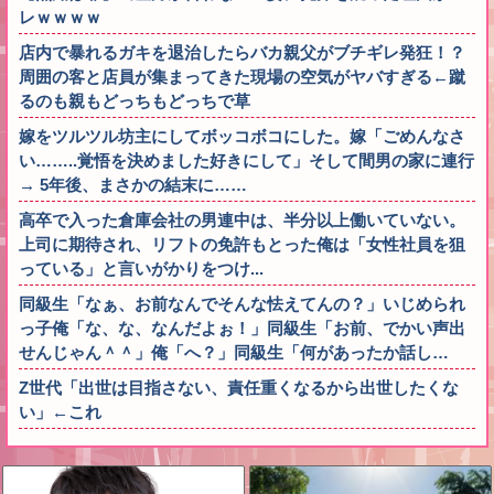
レｗｗｗｗ
店内で暴れるガキを退治したらバカ親父がブチギレ発狂！？
周囲の客と店員が集まってきた現場の空気がヤバすぎる←蹴
るのも親もどっちもどっちで草
嫁をツルツル坊主にしてボッコボコにした。嫁「ごめんなさ
い……..覚悟を決めました好きにして」そして間男の家に連行
→ 5年後、まさかの結末に……
高卒で入った倉庫会社の男連中は、半分以上働いていない。
上司に期待され、リフトの免許もとった俺は「女性社員を狙
っている」と言いがかりをつけ...
同級生「なぁ、お前なんでそんな怯えてんの？」いじめられ
っ子俺「な、な、なんだよぉ！」同級生「お前、でかい声出
せんじゃん＾＾」俺「へ？」同級生「何があったか話し…
Z世代「出世は目指さない、責任重くなるから出世したくな
い」←これ