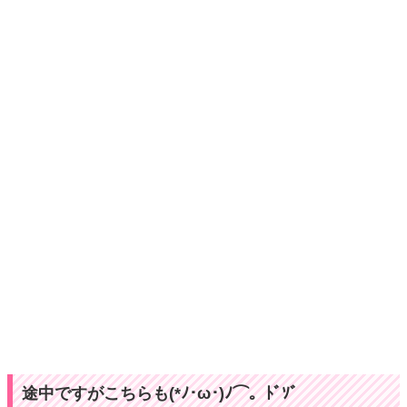
途中ですがこちらも(*ﾉ･ω･)ﾉ⌒。ﾄﾞｿﾞ