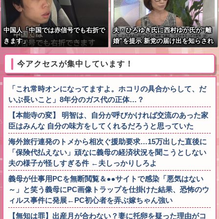
中国人「中国では赤信号でも右折で
夫・ひろゆき氏に西村ゆか氏が“離
きます」
婚”を提示 新党の届け出を知らされ
ず激怒「信頼関係が保てず夫婦を続
けるのは無理」
今アクセスが集中しています！
「これ常時オンになってますよ。ホコリの具合からして、だ
いぶ長いこと」8年分のガス代の正体…？
【本能寺の変】 明智は、自分が呼びかければ交流のあった家
臣はみんな 自分の味方をしてくれるだろうと思っていた
海外旅行連発のトメから相次ぐ援助要求…15万出した直後に
「保険代払えない」頑なに義母の経済状況を聞こうとしない
夫の様子が怪しすぎる件 ←夫しっかりしろよ
義母が仕事用PCを無断閲覧＆●●サイトで感染「悪気はない
～」と笑う義母にPC画像トラップを仕掛けた結果、恐怖のウ
ィルス事件に発展←PC初心者を弄ぶ嫁ちゃん強い
【無知は罪】出産月が合わない？妻に托卵を疑った理由がコ