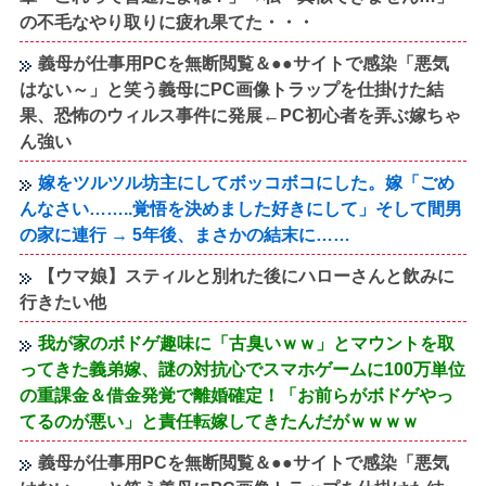
の不毛なやり取りに疲れ果てた・・・
義母が仕事用PCを無断閲覧＆●●サイトで感染「悪気
はない～」と笑う義母にPC画像トラップを仕掛けた結
果、恐怖のウィルス事件に発展←PC初心者を弄ぶ嫁ちゃ
ん強い
嫁をツルツル坊主にしてボッコボコにした。嫁「ごめ
んなさい……..覚悟を決めました好きにして」そして間男
の家に連行 → 5年後、まさかの結末に……
【ウマ娘】スティルと別れた後にハローさんと飲みに
行きたい他
我が家のボドゲ趣味に「古臭いｗｗ」とマウントを取
ってきた義弟嫁、謎の対抗心でスマホゲームに100万単位
の重課金＆借金発覚で離婚確定！「お前らがボドゲやっ
てるのが悪い」と責任転嫁してきたんだがｗｗｗｗ
義母が仕事用PCを無断閲覧＆●●サイトで感染「悪気