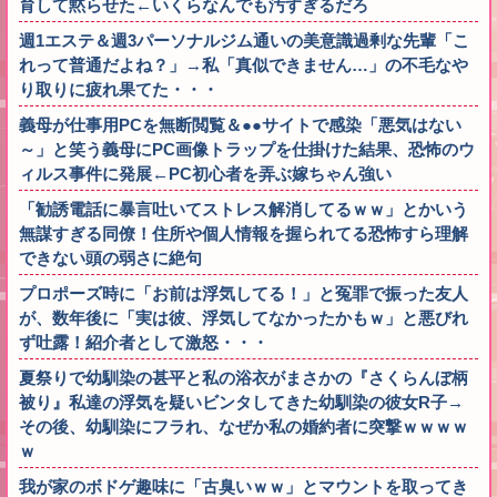
育して黙らせた←いくらなんでも汚すぎるだろ
週1エステ＆週3パーソナルジム通いの美意識過剰な先輩「こ
れって普通だよね？」→私「真似できません…」の不毛なや
り取りに疲れ果てた・・・
義母が仕事用PCを無断閲覧＆●●サイトで感染「悪気はない
～」と笑う義母にPC画像トラップを仕掛けた結果、恐怖のウ
ィルス事件に発展←PC初心者を弄ぶ嫁ちゃん強い
「勧誘電話に暴言吐いてストレス解消してるｗｗ」とかいう
無謀すぎる同僚！住所や個人情報を握られてる恐怖すら理解
できない頭の弱さに絶句
プロポーズ時に「お前は浮気してる！」と冤罪で振った友人
が、数年後に「実は彼、浮気してなかったかもｗ」と悪びれ
ず吐露！紹介者として激怒・・・
夏祭りで幼馴染の甚平と私の浴衣がまさかの『さくらんぼ柄
被り』私達の浮気を疑いビンタしてきた幼馴染の彼女R子→
その後、幼馴染にフラれ、なぜか私の婚約者に突撃ｗｗｗｗ
ｗ
我が家のボドゲ趣味に「古臭いｗｗ」とマウントを取ってき