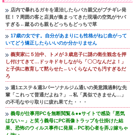
店内で暴れるガキを退治したらバカ親父がブチギレ発
狂！？周囲の客と店員が集まってきた現場の空気がヤバ
すぎる←蹴るのも親もどっちもどっちで草
17歳の女です。自分があまりにも性格がねじ曲がって
いてどう矯正したらいいのか分かりません
義実家に５泊中、トメが３歳息子に謎の衛生観念を押
し付けてきて…ドッキドキしながら「〇〇なんだよ！」
と子供に教育して黙らせた←いくらなんでも汚すぎるだ
ろ
週1エステ＆週3パーソナルジム通いの美意識過剰な先
輩「これって普通だよね？」→私「真似できません…」
の不毛なやり取りに疲れ果てた・・・
義母が仕事用PCを無断閲覧＆●●サイトで感染「悪気
はない～」と笑う義母にPC画像トラップを仕掛けた結
果、恐怖のウィルス事件に発展←PC初心者を弄ぶ嫁ちゃ