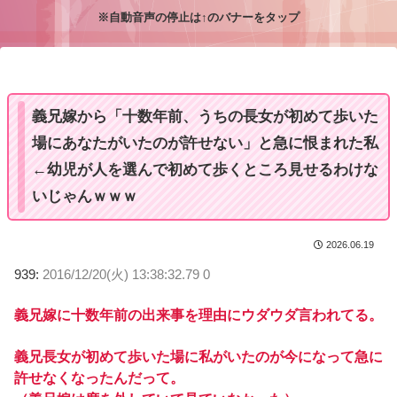
※自動音声の停止は↑のバナーをタップ
M
u
t
e
義兄嫁から「十数年前、うちの長女が初めて歩いた
場にあなたがいたのが許せない」と急に恨まれた私
←幼児が人を選んで初めて歩くところ見せるわけな
いじゃんｗｗｗ
2026.06.19
939:
2016/12/20(火) 13:38:32.79 0
義兄嫁に十数年前の出来事を理由にウダウダ言われてる。
義兄長女が初めて歩いた場に私がいたのが今になって急に
許せなくなったんだって。