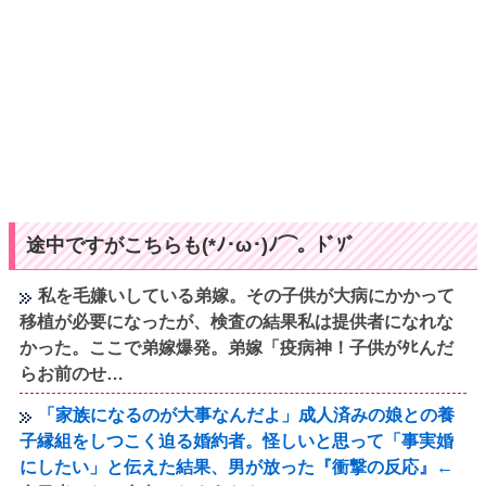
途中ですがこちらも(*ﾉ･ω･)ﾉ⌒。ﾄﾞｿﾞ
私を毛嫌いしている弟嫁。その子供が大病にかかって
移植が必要になったが、検査の結果私は提供者になれな
かった。ここで弟嫁爆発。弟嫁「疫病神！子供がﾀﾋんだ
らお前のせ…
「家族になるのが大事なんだよ」成人済みの娘との養
子縁組をしつこく迫る婚約者。怪しいと思って「事実婚
にしたい」と伝えた結果、男が放った『衝撃の反応』←