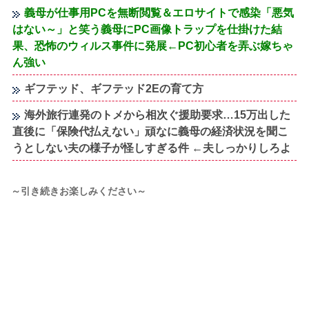
義母が仕事用PCを無断閲覧＆エロサイトで感染「悪気
はない～」と笑う義母にPC画像トラップを仕掛けた結
果、恐怖のウィルス事件に発展←PC初心者を弄ぶ嫁ちゃ
ん強い
ギフテッド、ギフテッド2Eの育て方
海外旅行連発のトメから相次ぐ援助要求…15万出した
直後に「保険代払えない」頑なに義母の経済状況を聞こ
うとしない夫の様子が怪しすぎる件 ←夫しっかりしろよ
～引き続きお楽しみください～