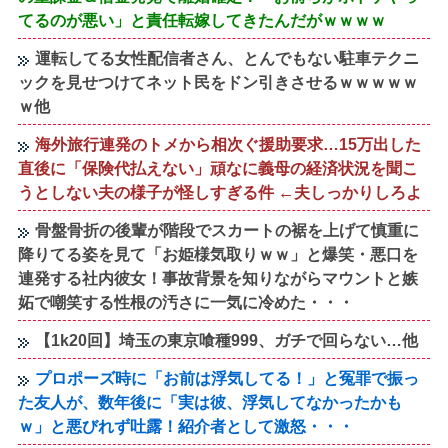
てるのが悪い」と責任転嫁してきたんだがｗｗｗｗ
運転してる女性配信者さん、とんでもない駐車テクニ
ックを見せつけてネット民をドン引きさせるｗｗｗｗｗ
ｗ他
海外旅行連発のトメから相次ぐ援助要求…15万出した
直後に「保険代払えない」頑なに義母の経済状況を聞こ
うとしない夫の様子が怪しすぎる件 ←夫しっかりしろよ
骨盤骨折の後輩が階段でスカートの裾を上げて慎重に
降りてる姿を見て「お姫様気取りｗｗ」と爆笑・悪口を
連発する社内彼女！事故背景を知りながらマウントと嫉
妬で嘲笑する性根の汚さに一気に冷めた・・・
【1k20回】埼玉の東京喰種999、ガチで回らない…他
プロポーズ時に「お前は浮気してる！」と冤罪で振っ
た友人が、数年後に「実は彼、浮気してなかったかも
ｗ」と悪びれず吐露！紹介者として激怒・・・