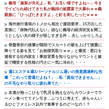
義母「服装が失礼よ」私「お互い様ですよね～」今ま
でイビられ続けてきた私が義姉の披露宴で大暴れｗｗ義
親族に「ひっぱたきますよ」と釘を刺したったｗｗｗ
海外旅行連発のトメから相次ぐ援助要求…15万出した
直後に「保険代払えない」頑なに義母の経済状況を聞こ
うとしない夫の様子が怪しすぎる件 ←夫しっかりしろよ
骨盤骨折の後輩が階段でスカートの裾を上げて慎重に
降りてる姿を見て「お姫様気取りｗｗ」と爆笑・悪口を
連発する社内彼女！事故背景を知りながらマウントと嫉
妬で嘲笑する性根の汚さに一気に冷めた・・・
週1エステ＆週3パーソナルジム通いの美意識過剰な先
輩「これって普通だよね？」→私「真似できません…」
の不毛なやり取りに疲れ果てた・・・
友達が抱っこひもで乳児を抱えながらカウンターでラ
ーメン食べててドン引き…ふつうに考えて、赤ちゃんい
るひとファミレス以外で食事するのどーなの！？