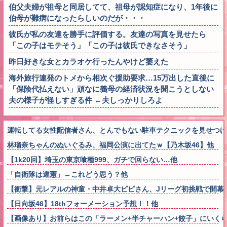
伯父夫婦が祖母と同居してて、祖母が認知症になり、1年後に
伯母が難病になったらしいのだが・・・
彼氏が私の友達を勝手に評価する。友達の写真を見せたら
「この子はモテそう」「この子は彼氏できなさそう」
昨日好きな女とカラオケ行ったんやけど萎えた
海外旅行連発のトメから相次ぐ援助要求…15万出した直後に
「保険代払えない」頑なに義母の経済状況を聞こうとしない
夫の様子が怪しすぎる件 ←夫しっかりしろよ
運転してる女性配信者さん、とんでもない駐車テクニックを見せつ
林瑠奈ちゃんのぬいぐるみ、福岡公演に出てたｗ【乃木坂46】他
【1k20回】埼玉の東京喰種999、ガチで回らない…他
「自衛隊は違憲」←これどう思う？他
【衝撃】元レアルの神童・中井卓大ピピさん、Jリーグ初挑戦で開幕
【日向坂46】18thフォーメーション予想！！他
【画像あり】お前らはこの「ラーメン+半チャーハン+餃子」にいく