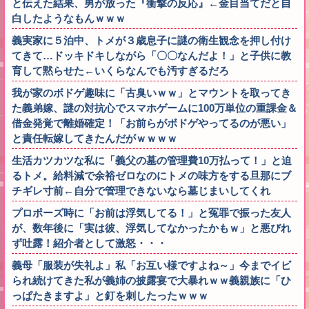
と伝えた結果、男が放った『衝撃の反応』←金目当てだと自
白したようなもんｗｗｗ
義実家に５泊中、トメが３歳息子に謎の衛生観念を押し付け
てきて…ドッキドキしながら「〇〇なんだよ！」と子供に教
育して黙らせた←いくらなんでも汚すぎるだろ
我が家のボドゲ趣味に「古臭いｗｗ」とマウントを取ってき
た義弟嫁、謎の対抗心でスマホゲームに100万単位の重課金＆
借金発覚で離婚確定！「お前らがボドゲやってるのが悪い」
と責任転嫁してきたんだがｗｗｗｗ
生活カツカツな私に「義父の墓の管理費10万払って！」と迫
るトメ。給料減で余裕ゼロなのにトメの味方をする旦那にブ
チギレ寸前←自分で管理できないなら墓じまいしてくれ
プロポーズ時に「お前は浮気してる！」と冤罪で振った友人
が、数年後に「実は彼、浮気してなかったかもｗ」と悪びれ
ず吐露！紹介者として激怒・・・
義母「服装が失礼よ」私「お互い様ですよね～」今までイビ
られ続けてきた私が義姉の披露宴で大暴れｗｗ義親族に「ひ
っぱたきますよ」と釘を刺したったｗｗｗ