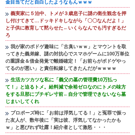
金目当てだと自白したようなもんｗｗｗ
義実家に５泊中、トメが３歳息子に謎の衛生観念を押
し付けてきて…ドッキドキしながら「〇〇なんだよ！」
と子供に教育して黙らせた←いくらなんでも汚すぎるだ
ろ
我が家のボドゲ趣味に「古臭いｗｗ」とマウントを取
ってきた義弟嫁、謎の対抗心でスマホゲームに100万単位
の重課金＆借金発覚で離婚確定！「お前らがボドゲやっ
てるのが悪い」と責任転嫁してきたんだがｗｗｗｗ
生活カツカツな私に「義父の墓の管理費10万払っ
て！」と迫るトメ。給料減で余裕ゼロなのにトメの味方
をする旦那にブチギレ寸前←自分で管理できないなら墓
じまいしてくれ
プロポーズ時に「お前は浮気してる！」と冤罪で振っ
た友人が、数年後に「実は彼、浮気してなかったかも
ｗ」と悪びれず吐露！紹介者として激怒・・・