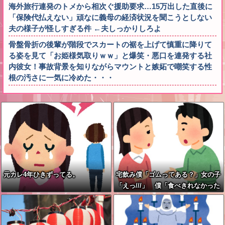
海外旅行連発のトメから相次ぐ援助要求…15万出した直後に
「保険代払えない」頑なに義母の経済状況を聞こうとしない
夫の様子が怪しすぎる件 ←夫しっかりしろよ
骨盤骨折の後輩が階段でスカートの裾を上げて慎重に降りて
る姿を見て「お姫様気取りｗｗ」と爆笑・悪口を連発する社
内彼女！事故背景を知りながらマウントと嫉妬で嘲笑する性
根の汚さに一気に冷めた・・・
元カレ4年ひきずってる。
宅飲み僕「ゴムってある？」女の子
「えっ///」 僕「食べきれなかった
お菓子輪ゴムで縛りたくて」女の子
「⋯あ、そ、そっか///」