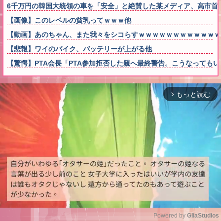
6千万円の韓国大統領の車を「安全」と絶賛した某メディア、高市首
【画像】このレベルの貧乳ってｗｗｗ他
【動画】あのちゃん、また我々をシコらすｗｗｗｗｗｗｗｗｗｗｗｗ
【悲報】ワイのバイク、バッテリーが上がる他
【驚愕】PTA会長「PTA参加拒否した親へ最終警告。こうなっても
もっと読む
arrow_forward_ios
Powered by 
GliaStudios