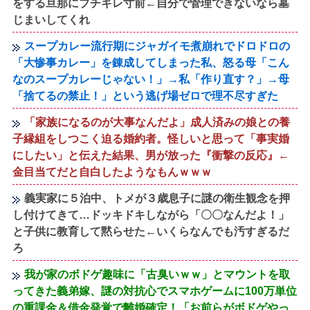
をする旦那にブチギレ寸前←自分で管理できないなら墓
じまいしてくれ
スープカレー流行期にジャガイモ煮崩れでドロドロの
「大惨事カレー」を錬成してしまった私、怒る母「こん
なのスープカレーじゃない！」→私「作り直す？」→母
「捨てるの禁止！」という逃げ場ゼロで理不尽すぎた
「家族になるのが大事なんだよ」成人済みの娘との養
子縁組をしつこく迫る婚約者。怪しいと思って「事実婚
にしたい」と伝えた結果、男が放った『衝撃の反応』←
金目当てだと自白したようなもんｗｗｗ
義実家に５泊中、トメが３歳息子に謎の衛生観念を押
し付けてきて…ドッキドキしながら「〇〇なんだよ！」
と子供に教育して黙らせた←いくらなんでも汚すぎるだ
ろ
我が家のボドゲ趣味に「古臭いｗｗ」とマウントを取
ってきた義弟嫁、謎の対抗心でスマホゲームに100万単位
の重課金＆借金発覚で離婚確定！「お前らがボドゲやっ