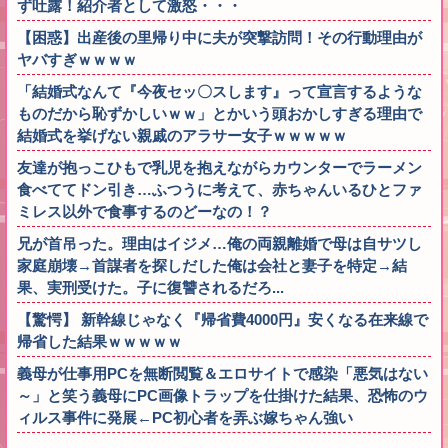
ず吐露！紹介者として激怒・・・
【困惑】出産後の里帰り中に夫が突撃訪問！その行動理由が
ヤバすぎｗｗｗｗ
「結婚式なんて『今夜セッ〇スします』って宣言するような
ものだから恥ずかしいｗｗ」とかいう頭おかしすぎる理由で
結婚式を挙げない親戚のアラサー女子ｗｗｗｗｗ
友達が抱っこひもで乳児を抱えながらカウンターでラーメン
食べててドン引き…ふつうに考えて、赤ちゃんいるひとファ
ミレス以外で食事するのどーなの！？
兄が首吊った。理由はイジメ…俺の両親離婚で母は自サツし
家庭崩壊→首謀者を探しだした俺は会社と妻子を特定→結
果、実刑受けた。子に復讐されるだろ...
【驚愕】 新幹線じゃなく『帰省費4000円』安くなる在来線で
帰省した結果ｗｗｗｗｗ
義母が仕事用PCを無断閲覧＆エロサイトで感染「悪気はない
～」と笑う義母にPC画像トラップを仕掛けた結果、恐怖のウ
ィルス事件に発展←PC初心者を弄ぶ嫁ちゃん強い