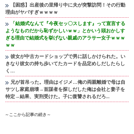
【困惑】出産後の里帰り中に夫が突撃訪問！その行動
理由がヤバすぎｗｗｗｗ
「結婚式なんて『今夜セッ〇スします』って宣言する
ようなものだから恥ずかしいｗｗ」とかいう頭おかしす
ぎる理由で結婚式を挙げない親戚のアラサー女子ｗｗｗ
ｗｗ
彼女が中古カードショップで男に話しかけられた。い
きなり彼女の持ち歩いてたカードを品定めしだしたらし
く…
兄が首吊った。理由はイジメ…俺の両親離婚で母は自
サツし家庭崩壊→首謀者を探しだした俺は会社と妻子を
特定→結果、実刑受けた。子に復讐されるだろ...
～ここから記事の続き～