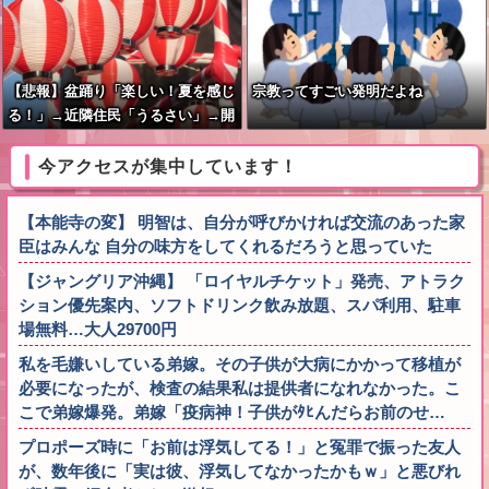
【悲報】盆踊り「楽しい！夏を感じ
宗教ってすごい発明だよね
る！」→近隣住民「うるさい」→開
催場所半減
今アクセスが集中しています！
【本能寺の変】 明智は、自分が呼びかければ交流のあった家
臣はみんな 自分の味方をしてくれるだろうと思っていた
【ジャングリア沖縄】 「ロイヤルチケット」発売、アトラク
ション優先案内、ソフトドリンク飲み放題、スパ利用、駐車
場無料…大人29700円
私を毛嫌いしている弟嫁。その子供が大病にかかって移植が
必要になったが、検査の結果私は提供者になれなかった。こ
こで弟嫁爆発。弟嫁「疫病神！子供がﾀﾋんだらお前のせ…
プロポーズ時に「お前は浮気してる！」と冤罪で振った友人
が、数年後に「実は彼、浮気してなかったかもｗ」と悪びれ