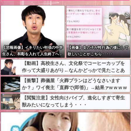
【悲報画像】イキリたい年頃の中学
【画像】女の子が性行為の後にして
生さん、和彫を入れて人生終了へ←
欲しいことがこちら・・・
これw w w w w w
【動画】高校生さん、文化祭でコーヒーカップを
作って大盛りあがり←なんかどっかで見たことあ
ると話題に
【衝撃】葬儀屋「火葬プランはどうなさいます
か？」ワイ喪主「直葬で(即答)」→結果ァw w w w
w w w w w w
【閲覧注意】女性向けバイブ、進化しすぎて寄生
獣みたいになってしまう・・・