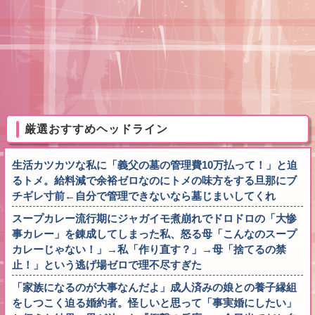
厳選おすすめヘッドライン
生活カツカツな私に「義父の墓の管理費10万払って！」と迫
るトメ。給料減で余裕ゼロなのにトメの味方をする旦那にブ
チギレ寸前←自分で管理できないなら墓じまいしてくれ
スープカレー流行期にジャガイモ煮崩れでドロドロの「大惨
事カレー」を錬成してしまった私、怒る母「こんなのスープ
カレーじゃない！」→私「作り直す？」→母「捨てるの禁
止！」という逃げ場ゼロで理不尽すぎた
「家族になるのが大事なんだよ」成人済みの娘との養子縁組
をしつこく迫る婚約者。怪しいと思って「事実婚にしたい」