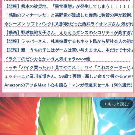
【悲報】熊本の被災地、『異常事態』が発生してしまう！！！！！！
「感動のフィナーレだ」と某野党が達成した偉業に称賛の声が殺到
今シーズン ソフトバンクに8勝3敗だった西武ライオンズさん 気が付
【動画】野球観戦女子さん、えちえちダンスのシコリティが高すぎた
【悲報】ラッパーさん、札束披露するもネット民から新社会人の初
【悲報】親「うちの子にはゲームは買い与えません。本だけで十分」
ドラクエのゼシカとかいう人気キャラwww他
トッモ「バイク買ったわ！見てやこれ！」ワイ「これスクーターじゃ
ミッチーこと及川光博さん、56歳で再婚→新しい命まで授かるｗｗ
AmazonのアツさMax！心も踊る「マンガ毎週末セール（50%還元
もっと読む
arrow_forward_ios