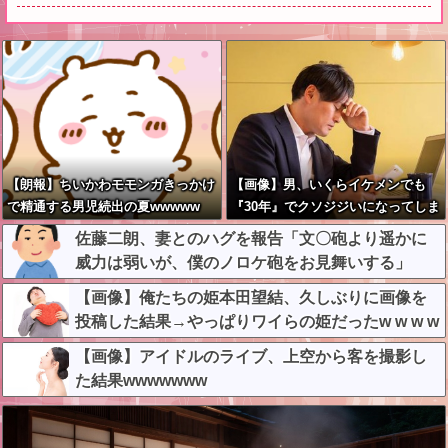
【朗報】ちいかわモモンガきっかけ
【画像】男、いくらイケメンでも
で精通する男児続出の夏wwwww
『30年』でクソジジいになってしま
う
佐藤二朗、妻とのハグを報告「文〇砲より遥かに
威力は弱いが、僕のノロケ砲をお見舞いする」
【画像】俺たちの姫本田望結、久しぶりに画像を
投稿した結果→やっぱりワイらの姫だったw w w w
w w w w w w
【画像】アイドルのライブ、上空から客を撮影し
た結果wwwwwww