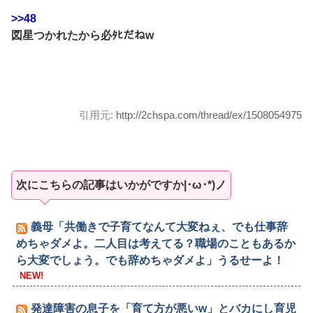
>>48
図星つかれたから必ﾀﾋだねw
引用元:
http://2chspa.com/thread/ex/1508054975
次にこちらの記事はいかがですか|･ω･*)ノ
義母「共働きで子育てなんて大変ねぇ、でも仕事辞
めちゃダメよ。二人目は考えてる？職場のこともあるか
ら大変でしょう。でも辞めちゃダメよ」うるせーよ！
NEW!
発達障害の息子を「育て方が悪いw」とバカにし育児