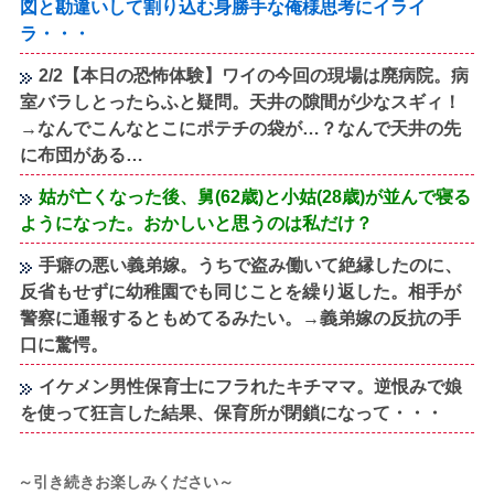
図と勘違いして割り込む身勝手な俺様思考にイライ
ラ・・・
2/2【本日の恐怖体験】ワイの今回の現場は廃病院。病
室バラしとったらふと疑問。天井の隙間が少なスギィ！
→なんでこんなとこにポテチの袋が…？なんで天井の先
に布団がある…
姑が亡くなった後、舅(62歳)と小姑(28歳)が並んで寝る
ようになった。おかしいと思うのは私だけ？
手癖の悪い義弟嫁。うちで盗み働いて絶縁したのに、
反省もせずに幼稚園でも同じことを繰り返した。相手が
警察に通報するともめてるみたい。→義弟嫁の反抗の手
口に驚愕。
イケメン男性保育士にフラれたキチママ。逆恨みで娘
を使って狂言した結果、保育所が閉鎖になって・・・
～引き続きお楽しみください～