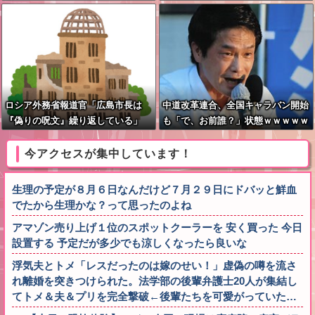
た」
ロシア外務省報道官「広島市長は
中道改革連合、全国キャラバン開始
『偽りの呪文』繰り返している」
も「で、お前誰？」状態ｗｗｗｗｗ
平和宣言を非難
今アクセスが集中しています！
生理の予定が８月６日なんだけど７月２９日にドバッと鮮血
でたから生理かな？って思ったのよね
アマゾン売り上げ１位のスポットクーラーを 安く買った 今日
設置する 予定だが多少でも涼しくなったら良いな
浮気夫とトメ「レスだったのは嫁のせい！」虚偽の噂を流さ
れ離婚を突きつけられた。法学部の後輩弁護士20人が集結し
てトメ＆夫＆プリを完全撃破←後輩たちを可愛がっていた…