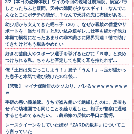
2/2【本日の恐怖体験】ワイの今回の現場は廃病院。病室バラ
しとったらふと疑問。天井の隙間が少なスギィ！→なんでこ
んなとこにポテチの袋が…？なんで天井の先に布団がある…
幼少期から支えてきた甥っ子（20）、なぜか親族の善意やサ
ポートを「当たり前」と思い込み逆ギレ…仕事も続かず他力
本願で横柄になったあまりの非常識さに限界到達！情で助け
てきたけどもう親族やめたい
好きな芸能人やスポーツ選手を挙げるたびに「Ｂ専」と決め
つけられる私。ちゃんと否定しても聞く耳を持たれず…
俺「土日は鬼ごっこしよう！」息子「うん！」→足が遅かっ
た息子と本気で遊び続けた10年後…
【悲報】 マイナ保険証のクソぶり、バレるｗｗｗｗｗｗｗｗ
ｗ
手癖の悪い義弟嫁。うちで盗み働いて絶縁したのに、反省も
せずに幼稚園でも同じことを繰り返した。相手が警察に通報
するともめてるみたい。→義弟嫁の反抗の手口に驚愕。
レースクイーンをしていた姉が『ZARDの坂井』についてこ
う言っていた