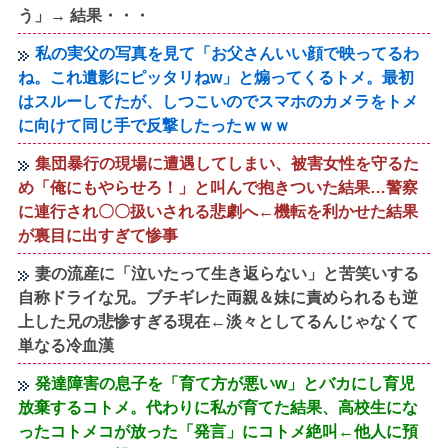
う」→ 結果・・・
私の実父の写真を見て「お父さんいい顔で映ってるわ
ね。これ遺影にピッタリねw」と煽ってくるトメ。最初
はスルーしてたが、しつこいのでスマホのカメラをトメ
に向けて同じ手で反撃したったｗｗｗ
集団暴行の現場に遭遇してしまい、被害女性を守るた
め「俺にもやらせろ！」と叫んで抱きついた結果…警察
に連行され〇〇扱いされる悲劇へ←機転を利かせた結果
が裏目に出すぎて惨事
妻の流産に「泣いたって生き返らない」と苦笑いする
自称ドライな兄。ブチギレた両親＆妹に責められるも逆
上した兄の悲惨すぎる現在←淡々としてるんじゃなくて
単なる冷血漢
発達障害の息子を「育て方が悪いw」とバカにし育児
放棄するコトメ。代わりに私が育てた結果、高校生にな
ったコトメコが放った「発言」にコトメ絶叫←他人に預