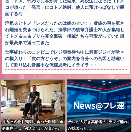
るコトメ。代わりに私が育てた結果、高校生になったコトメ
コが放った「発言」にコトメ絶叫←他人に預けっぱなしで親
面するな
浮気夫とトメ「レスだったのは嫁のせい！」虚偽の噂を流さ
れ離婚を突きつけられた。法学部の後輩弁護士20人が集結し
てトメ＆夫＆プリを完全撃破←後輩たちを可愛がっていた恩
が最高形で返ってきた
仕事終わりのコンビニでレジ順番待ち中に老害ジジイが堂々
の横入り！「次の方どうぞ」の案内を自分への合図と勘違い
して割り込む身勝手な俺様思考にイライラ・・・
【九州名物】鶏刺し食べた医師、全
テレビ大好き高齢者の｢テレビ離れ｣
身麻痺へ…「死んだほうが良かっ
が始まった…