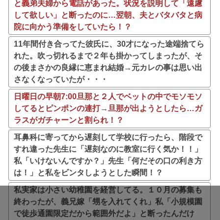
と義弟夫婦から電話があった。状況を説明して「遠慮
して欲しい」と断ったのに…翌朝、夫とバタバタと病
院に向かう準備をしていたら！？
11年間付き合ってた彼氏に、30才になった途端捨てら
れた。吹っ切れるまで２年も掛かってしまったが、そ
の後まさかの良縁に恵まれ結婚→元カレの事は思い出
さなくなっていたが・・・
日曜日の早朝7:00旦那と２人でベットの中でモソモソ
してるとピンポンの連打→旦那が出ようとしたら…ガ
ラスがガチャーンと割られ！？
耳鼻科に寄ってから遅刻して学校に行ったら、階段で
すれ違った先生に「遅刻なのに教室に行く気か！！」
私「いけないんですか？」先生「何だその口の利き方
は！」と私をビンタしようとした瞬間！？
私実家は小さい幼稚園を経営してる。１０月の募集も
終わったが、義兄嫁「甥を入れてくれ」私「小規模園
で徒歩通園限定だから範囲外だよ」と断ったんだけ