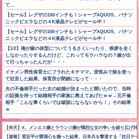
て…
【セール】レグザの100インチも！シャープAQUOS、パナソ
ニックビエラなどの４K液晶テレビがセール中！
【セール】レグザの100インチも！シャープAQUOS、パナソ
ニックビエラなどの４K液晶テレビがセール中！
【1/2】俺が嫁の体型についてうるさくいったり、挨拶を全く
しなかったりするんだけど、これってモラハラなの？嫁が出
て行っちゃったんだが・・・
イケメン男性保育士にフラれたキチママ。逆恨みで娘を使っ
て狂言した結果、保育所が閉鎖になって・・・
夫の不倫相手だった女の結婚が決まったと聞いたので、当時
の証拠を持って結婚相手の家族に教えてあげたｗｗ→元不倫
相手「こんな事くらいでは破談にならないから！」その結果
ｗ
【仰天】X、メンエス嬢とラウンジ嬢が熾烈な女の争いを繰り広げ対戦型にな
【速報】習近平が愛国心を煽った結果、日本兵を撃退する「抗日テーマ