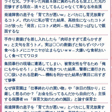
ライな兄。ブチギレた両親＆妹に責められるも逆上した兄の
悲惨すぎる現在←淡々としてるんじゃなくて単なる冷血漢
発達障害の息子を「育て方が悪いw」とバカにし育児放棄す
るコトメ。代わりに私が育てた結果、高校生になったコトメ
コが放った「発言」にコトメ絶叫←他人に預けっぱなしで親
面するな
手作り唐揚げを差し入れしたら「肉叩きすぎて柔らかすぎ
w」と文句を言うトメ。実は〇〇の唐揚げと知らずバクバク
食べるトメにニヤニヤが止まらないｗｗ←大嫌いな食材おい
しく食べててワロタ
集団暴行の現場に遭遇してしまい、被害女性を守るため「俺
にもやらせろ！」と叫んで抱きついた結果…警察に連行され
〇〇扱いされる悲劇へ←機転を利かせた結果が裏目に出すぎ
て惨事
なぜ保育園は「仕事終わりの買い物」や「休日の預かり」に
厳しく怒るのか？「お金を払ってるんだから自由だろ」主張
する保護者 vs 「保育欠如のための施設」と諭す保育士
発達障害の息子を「育て方が悪いw」とバカにし育児放棄す