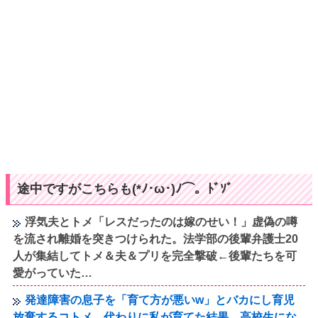
途中ですがこちらも(*ﾉ･ω･)ﾉ⌒。ﾄﾞｿﾞ
浮気夫とトメ「レスだったのは嫁のせい！」虚偽の噂
を流され離婚を突きつけられた。法学部の後輩弁護士20
人が集結してトメ＆夫＆プリを完全撃破←後輩たちを可
愛がっていた…
発達障害の息子を「育て方が悪いw」とバカにし育児
放棄するコトメ。代わりに私が育てた結果、高校生にな