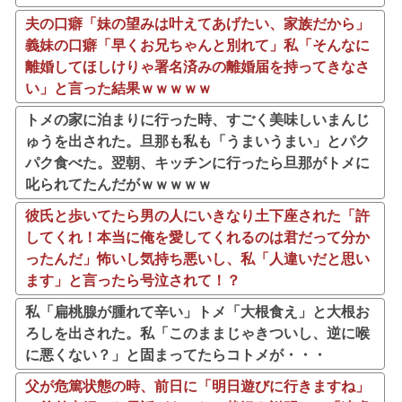
夫の口癖「妹の望みは叶えてあげたい、家族だから」
義妹の口癖「早くお兄ちゃんと別れて」私「そんなに
離婚してほしけりゃ署名済みの離婚届を持ってきなさ
い」と言った結果ｗｗｗｗｗ
トメの家に泊まりに行った時、すごく美味しいまんじ
ゅうを出された。旦那も私も「うまいうまい」とパク
パク食べた。翌朝、キッチンに行ったら旦那がトメに
叱られてたんだがｗｗｗｗｗ
彼氏と歩いてたら男の人にいきなり土下座された「許
してくれ！本当に俺を愛してくれるのは君だって分か
ったんだ」怖いし気持ち悪いし、私「人違いだと思い
ます」と言ったら号泣されて！？
私「扁桃腺が腫れて辛い」トメ「大根食え」と大根お
ろしを出された。私「このままじゃきついし、逆に喉
に悪くない？」と固まってたらコトメが・・・
父が危篤状態の時、前日に「明日遊びに行きますね」