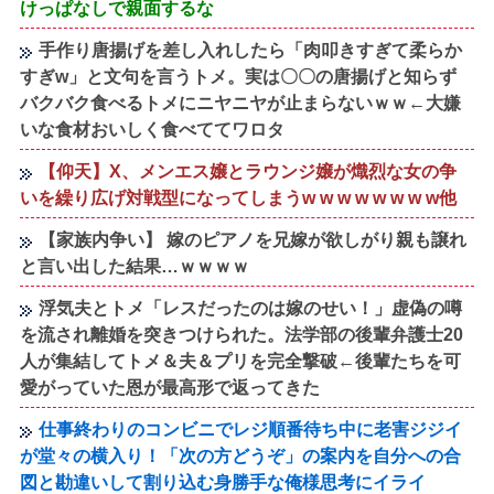
けっぱなしで親面するな
手作り唐揚げを差し入れしたら「肉叩きすぎて柔らか
すぎw」と文句を言うトメ。実は〇〇の唐揚げと知らず
バクバク食べるトメにニヤニヤが止まらないｗｗ←大嫌
いな食材おいしく食べててワロタ
【仰天】X、メンエス嬢とラウンジ嬢が熾烈な女の争
いを繰り広げ対戦型になってしまうw w w w w w w w他
【家族内争い】 嫁のピアノを兄嫁が欲しがり親も譲れ
と言い出した結果…ｗｗｗｗ
浮気夫とトメ「レスだったのは嫁のせい！」虚偽の噂
を流され離婚を突きつけられた。法学部の後輩弁護士20
人が集結してトメ＆夫＆プリを完全撃破←後輩たちを可
愛がっていた恩が最高形で返ってきた
仕事終わりのコンビニでレジ順番待ち中に老害ジジイ
が堂々の横入り！「次の方どうぞ」の案内を自分への合
図と勘違いして割り込む身勝手な俺様思考にイライ