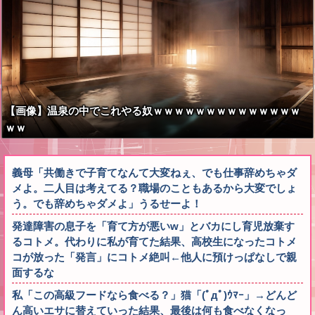
【画像】温泉の中でこれやる奴ｗｗｗｗｗｗｗｗｗｗｗｗｗｗ
ｗｗ
義母「共働きで子育てなんて大変ねぇ、でも仕事辞めちゃダ
メよ。二人目は考えてる？職場のこともあるから大変でしょ
う。でも辞めちゃダメよ」うるせーよ！
発達障害の息子を「育て方が悪いw」とバカにし育児放棄す
るコトメ。代わりに私が育てた結果、高校生になったコトメ
コが放った「発言」にコトメ絶叫←他人に預けっぱなしで親
面するな
私「この高級フードなら食べる？」猫「(ﾟдﾟ)ｳﾏｰ」→どんど
ん高いエサに替えていった結果、最後は何も食べなくなっ