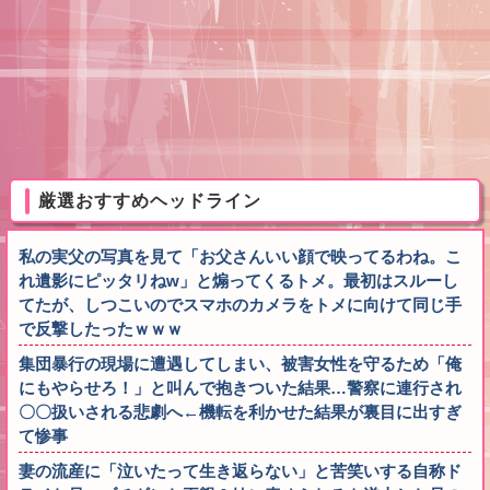
厳選おすすめヘッドライン
私の実父の写真を見て「お父さんいい顔で映ってるわね。こ
れ遺影にピッタリねw」と煽ってくるトメ。最初はスルーし
てたが、しつこいのでスマホのカメラをトメに向けて同じ手
で反撃したったｗｗｗ
集団暴行の現場に遭遇してしまい、被害女性を守るため「俺
にもやらせろ！」と叫んで抱きついた結果…警察に連行され
〇〇扱いされる悲劇へ←機転を利かせた結果が裏目に出すぎ
て惨事
妻の流産に「泣いたって生き返らない」と苦笑いする自称ド