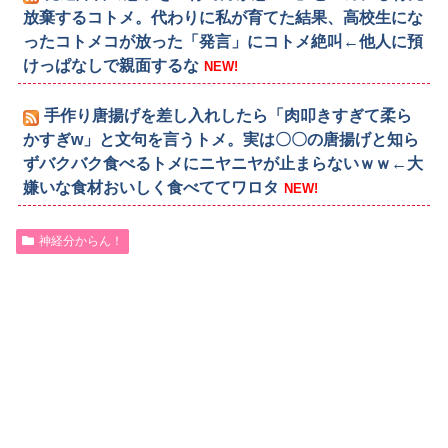
放棄するコトメ。代わりに私が育てた結果、高校生にな
ったコトメコが放った「発言」にコトメ絶叫←他人に預
けっぱなしで親面するな
NEW!
手作り唐揚げを差し入れしたら「肉叩きすぎて柔ら
かすぎw」と文句を言うトメ。実は〇〇の唐揚げと知ら
ずバクバク食べるトメにニヤニヤが止まらないｗｗ←大
嫌いな食材おいしく食べててワロタ
NEW!
神経分からん！