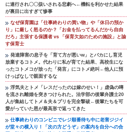
に連行され〇〇扱いされる悲劇へ←機転を利かせた結果
が裏目に出すぎて惨事
なぜ保育園は「仕事終わりの買い物」や「休日の預か
り」に厳しく怒るのか？「お金を払ってるんだから自由
だろ」主張する保護者 vs 「保育欠如のための施設」と諭
す保育士
発達障害の息子を「育て方が悪いw」とバカにし育児
放棄するコトメ。代わりに私が育てた結果、高校生にな
ったコトメコが放った「発言」にコトメ絶叫←他人に預
けっぱなしで親面するな
浮気夫とトメ「レスだったのは嫁のせい！」虚偽の噂
を流され離婚を突きつけられた。法学部の後輩弁護士20
人が集結してトメ＆夫＆プリを完全撃破←後輩たちを可
愛がっていた恩が最高形で返ってきた
仕事終わりのコンビニでレジ順番待ち中に老害ジジイ
が堂々の横入り！「次の方どうぞ」の案内を自分への合