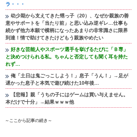
ラ・・・
幼少期から支えてきた甥っ子（20）、なぜか親族の善
意やサポートを「当たり前」と思い込み逆ギレ…仕事も
続かず他力本願で横柄になったあまりの非常識さに限界
到達！情で助けてきたけどもう親族やめたい
好きな芸能人やスポーツ選手を挙げるたびに「Ｂ専」
と決めつけられる私。ちゃんと否定しても聞く耳を持た
れず…
俺「土日は鬼ごっこしよう！」息子「うん！」→足が
遅かった息子と本気で遊び続けた10年後…
【悲報】親「うちの子にはゲームは買い与えません。
本だけで十分」→結果ｗｗｗ他
～ここから記事の続き～