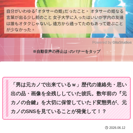
Powered by 
GliaStudios
※自動音声の停止は↑のバナーをタップ
M
u
t
e
「男は元カノで出来ているｗ」歴代の連絡先・思い
出の品・画像を全残ししていた彼氏。数年前の『元
カノの合鍵』を大切に保管していたド変態男が、元
カノのSNSを見ていることが発覚して！？
2026.06.12