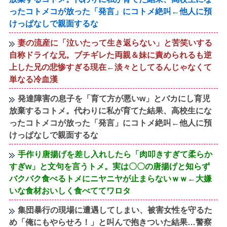
ったコトメコが放った「発言」にコトメ絶叫←他人に預
けっぱなしで親面するな
妻の流産に「泣いたって生き返らない」と苦笑いする
自称ドライな兄。ブチギレた両親＆妹に責められるも逆
上した兄の悲惨すぎる現在←淡々としてるんじゃなくて
単なる冷血漢
発達障害の息子を「育て方が悪いw」とバカにし育児
放棄するコトメ。代わりに私が育てた結果、高校生にな
ったコトメコが放った「発言」にコトメ絶叫←他人に預
けっぱなしで親面するな
手作り唐揚げを差し入れしたら「肉叩きすぎて柔らか
すぎw」と文句を言うトメ。実は〇〇の唐揚げと知らず
バクバク食べるトメにニヤニヤが止まらないｗｗ←大嫌
いな食材おいしく食べててワロタ
集団暴行の現場に遭遇してしまい、被害女性を守るた
め「俺にもやらせろ！」と叫んで抱きついた結果…警察