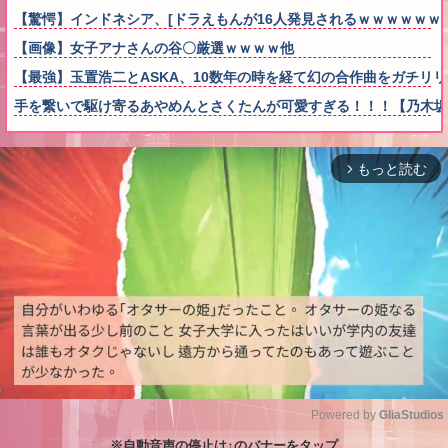
【驚愕】インドネシア、[ドラえもんが16人発見されるｗｗｗｗｗｗ
【画像】女子アナさんの谷〇厳選ｗｗｗｗ他
【最強】玉置浩二とASKA、10数年の時を経て幻の合作曲をガチリ
手を繋いで駆け寄るあやめんとさくたんが可愛すぎる！！！【乃木坂
もっと読む
arrow_forward_ios
Powered by 
GliaStudios
※自動音声の停止は↑のバナーをタップ