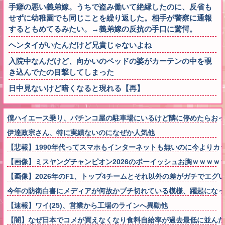
手癖の悪い義弟嫁。うちで盗み働いて絶縁したのに、反省も
せずに幼稚園でも同じことを繰り返した。相手が警察に通報
するともめてるみたい。→義弟嫁の反抗の手口に驚愕。
ヘンタイがいたんだけど兄貴じゃないよね
入院中なんだけど、向かいのベッドの婆がカーテンの中を覗
き込んでたの目撃してしまった
日中見ないけど暗くなると現れる【再】
僕ハイエース乗り、パチンコ屋の駐車場にいるけど隣に停めたらお
伊達政宗さん、特に実績ないのになぜか人気他
【悲報】1990年代ってスマホもインターネットも無いのに今よりカ
【画像】ミスヤングチャンピオン2026のボーイッシュお胸ｗｗｗｗ
【画像】2026年のF1、トップ4チームとそれ以外の差がガチでエグ
今年の防衛白書にメディアが何故かブチ切れている模様、躍起になっ
【速報】ワイ(25)、営業から工場のラインへ異動他
【闇】なぜ日本でコメが買えなくなり食料自給率が過去最低に並んだ