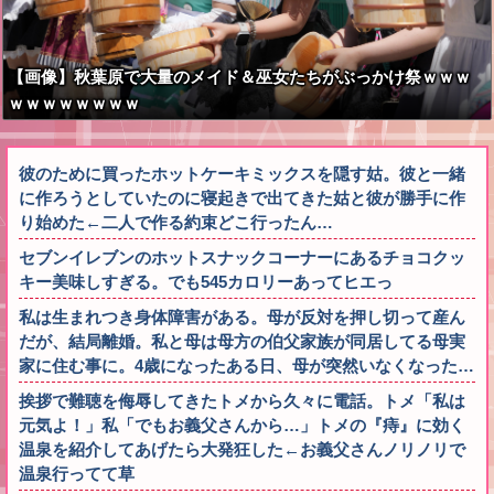
【画像】秋葉原で大量のメイド＆巫女たちがぶっかけ祭ｗｗｗ
ｗｗｗｗｗｗｗｗ
彼のために買ったホットケーキミックスを隠す姑。彼と一緒
に作ろうとしていたのに寝起きで出てきた姑と彼が勝手に作
り始めた←二人で作る約束どこ行ったん…
セブンイレブンのホットスナックコーナーにあるチョコクッ
キー美味しすぎる。でも545カロリーあってヒエっ
私は生まれつき身体障害がある。母が反対を押し切って産ん
だが、結局離婚。私と母は母方の伯父家族が同居してる母実
家に住む事に。4歳になったある日、母が突然いなくなった…
挨拶で難聴を侮辱してきたトメから久々に電話。トメ「私は
元気よ！」私「でもお義父さんから…」トメの『痔』に効く
温泉を紹介してあげたら大発狂した←お義父さんノリノリで
温泉行ってて草