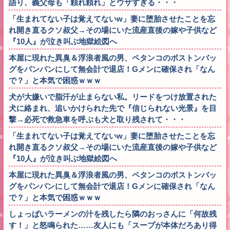
語り、義父母も「頼れ頼れ」とウザすぎる・・・
「生まれてない子は覚えてないw」妻に堕胎させたことを忘
れ開き直るクソ叔父→その場にいた流産直後の嫁や子供など
『10人』が泣き叫ぶ地獄絵図へ
本屋に現れた異臭＆浮浪者風の男、ペタンコのボストンバッ
グをパンパンにして無会計で退店！Gメンに確保され「なん
で？」と本気で困惑ｗｗｗ
犬が大嫌いで脂汗が止まらない私。リードをつけ放置された
犬に絡まれ、追いかけられた先で『信じられない光景』を目
撃→必死で救急車を呼ぶも犬と取り残されて・・・
「生まれてない子は覚えてないw」妻に堕胎させたことを忘
れ開き直るクソ叔父→その場にいた流産直後の嫁や子供など
『10人』が泣き叫ぶ地獄絵図へ
本屋に現れた異臭＆浮浪者風の男、ペタンコのボストンバッ
グをパンパンにして無会計で退店！Gメンに確保され「なん
で？」と本気で困惑ｗｗｗ
しょっぱいラーメンの汁を残したら隣のおっさんに「何故残
す！」と怒鳴られた……友人にも「スープが本体だろあり得