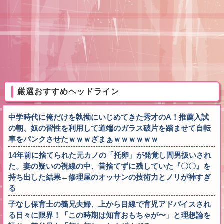
厳選おすすめヘッドライン
中学時代に俺だけを執拗にいじめてきた秀才のA！推薦入試
の朝、奴の習性を利用して道端のガラス破片を踏ませて自転
車をパンクさせたｗｗｗざまぁｗｗｗｗｗｗ
14年前に捨てられた元カノの「托卵」が発覚し間男扱いされ
た。妻の疑いの視線の中、昔捨てずに残していた『〇〇』を
持ち出した結果←修理屋のオッサンの技術力とノリが神すぎ
る
子なし保育士の義兄夫婦、上から目線で育児アドバイスされ
る日々に限界！「この時期は知育おもちゃが〜」と理想論を