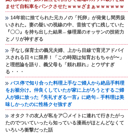
ませて自転車をパンクさせたｗｗｗざまぁｗｗｗｗｗｗ
14年前に捨てられた元カノの「托卵」が発覚し間男扱
いされた。妻の疑いの視線の中、昔捨てずに残していた
『〇〇』を持ち出した結果←修理屋のオッサンの技術力
とノリが神すぎる
子なし保育士の義兄夫婦、上から目線で育児アドバイ
スされる日々に限界！「この時期は知育おもちゃが〜」
と理想論を語り、義父母も「頼れ頼れ」とウザすぎ
る・・・
バス停で知り合った料理上手なご婦人から絶品手料理
をお裾分け。仲良くしていたが家に上がろうとするご婦
人が娘に放った『失礼すぎる一言』に絶句←手料理は美
味しかったのに性格クセ強すぎ
オタク？の友人が私をア◯メイトに連れて行きたがっ
たのでついていったら知っている漫画がほとんどなくて
いろいろ衝撃だった話