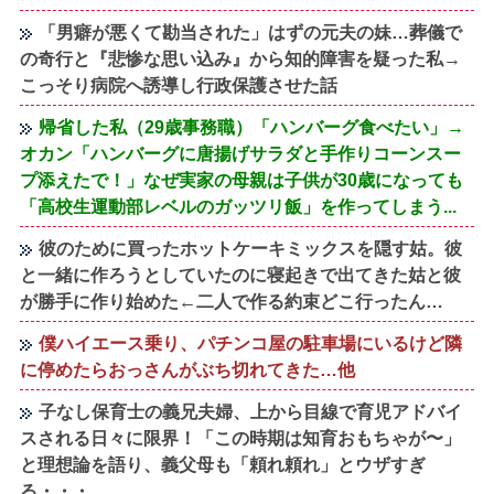
「男癖が悪くて勘当された」はずの元夫の妹…葬儀で
の奇行と『悲惨な思い込み』から知的障害を疑った私→
こっそり病院へ誘導し行政保護させた話
帰省した私（29歳事務職）「ハンバーグ食べたい」→
オカン「ハンバーグに唐揚げサラダと手作りコーンスー
プ添えたで！」なぜ実家の母親は子供が30歳になっても
「高校生運動部レベルのガッツリ飯」を作ってしまう...
彼のために買ったホットケーキミックスを隠す姑。彼
と一緒に作ろうとしていたのに寝起きで出てきた姑と彼
が勝手に作り始めた←二人で作る約束どこ行ったん…
僕ハイエース乗り、パチンコ屋の駐車場にいるけど隣
に停めたらおっさんがぶち切れてきた…他
子なし保育士の義兄夫婦、上から目線で育児アドバイ
スされる日々に限界！「この時期は知育おもちゃが〜」
と理想論を語り、義父母も「頼れ頼れ」とウザすぎ
る・・・