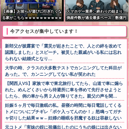
【画像】お前らが遊びに行きたくな
スマホゲー業界、終わりの始まり…
る家がこちらｗｗｗｗｗｗｗｗｗｗ
倒産件数が過去最多ペース「数億円
ｗｗｗｗｗｗｗｗｗｗｗｗｗｗｗｗ
かけても爆ﾀﾋ」
ｗｗｗｗｗｗ
今アクセスが集中しています！
新郎父が披露宴で「震災が起きたことで、人との絆を改めて
認識しました」とスピーチ。被災した親戚がいる私には忘れ
られない結婚式となり…
大学の時、クラスの大多数テストでカンニングしてた科目が
あった。で、カンニングしてない私が笑われた
【関西人VS】家族で車で東北旅行してたら、山道で車に煽ら
れた。めんどくさいから待避所に車を停めて先行させようと
したら、例の車から男２人が降りてきた。親父の声を聞…
妊娠５ヶ月で毎日激眠の私。昼寝の時間に毎日電話してくる
トメについにブチギレ「ボケ入ってんのか！」怒鳴ってガチ
ャ切りした結果ｗｗ←妊婦の睡眠を邪魔する奴は容赦しない
元コトメ「実妹の姪に祝儀出したのにうちの娘には出さない