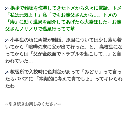
挨拶で難聴を侮辱してきたトメから久々に電話。トメ
「私は元気よ！」私「でもお義父さんから…」トメの
『痔』に効く温泉を紹介してあげたら大発狂した←お義
父さんノリノリで温泉行ってて草
小学生の頃に両親が離婚。原因については少し落ち着
いてから「喧嘩の末に父が出て行った」と、 高校生にな
ってからは「父が金銭面でトラブルを起こして…」と言
われていた…
教習所で入校時に色判定があって「みどり」って言っ
たらババアに 「常識的に考えて青でしょ」ってキレられ
たわ
～引き続きお楽しみください～