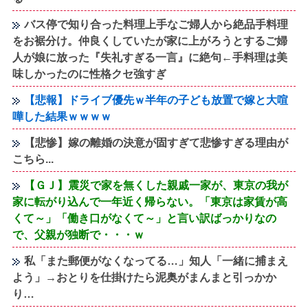
バス停で知り合った料理上手なご婦人から絶品手料理
をお裾分け。仲良くしていたが家に上がろうとするご婦
人が娘に放った『失礼すぎる一言』に絶句←手料理は美
味しかったのに性格クセ強すぎ
【悲報】ドライブ優先ｗ半年の子ども放置で嫁と大喧
嘩した結果ｗｗｗｗ
【悲惨】嫁の離婚の決意が固すぎて悲惨すぎる理由が
こちら...
【ＧＪ】震災で家を無くした親戚一家が、東京の我が
家に転がり込んで一年近く帰らない。「東京は家賃が高
くて～」「働き口がなくて～」と言い訳ばっかりなの
で、父親が独断で・・・ｗ
私「また郵便がなくなってる…」知人「一緒に捕まえ
よう」→おとりを仕掛けたら泥奥がまんまと引っかか
り…