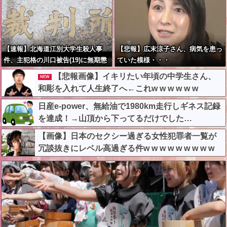
【速報】北海道江別大学生殺人事
【悲報】広末涼子さん、病気を患っ
件、主犯格の川口被告(19)に無期懲
ていた模様・・・
役の判決←これ、妥当だと思
【悲報画像】イキリたい年頃の中学生さん、
NEW
う？？？？？？
和彫を入れて人生終了へ←これw w w w w w
日産e-power、無給油で1980km走行しギネス記録
を達成！→山頂から下ってるだけでした…
【画像】日本のセクシー過ぎる女性犯罪者一覧が
冗談抜きにレベル高過ぎる件w w w w w w w w w