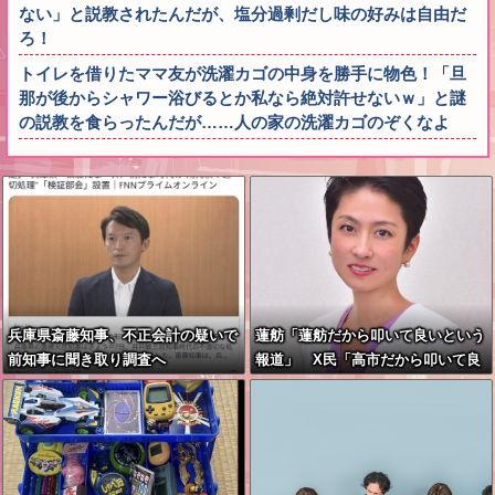
ない」と説教されたんだが、塩分過剰だし味の好みは自由だ
ろ！
トイレを借りたママ友が洗濯カゴの中身を勝手に物色！「旦
那が後からシャワー浴びるとか私なら絶対許せないｗ」と謎
の説教を食らったんだが……人の家の洗濯カゴのぞくなよ
兵庫県斎藤知事、不正会計の疑いで
蓮舫「蓮舫だから叩いて良いという
前知事に聞き取り調査へ
報道」 X民「高市だから叩いて良
いをやってるのがお前だろ」