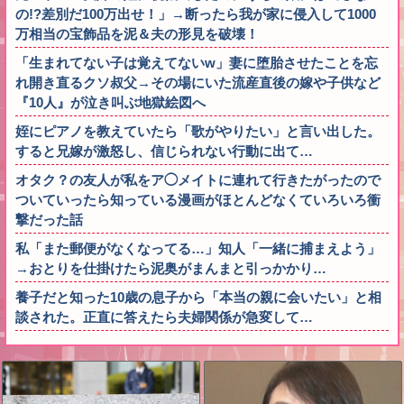
の!?差別だ100万出せ！」→断ったら我が家に侵入して1000
万相当の宝飾品を泥＆夫の形見を破壊！
「生まれてない子は覚えてないw」妻に堕胎させたことを忘
れ開き直るクソ叔父→その場にいた流産直後の嫁や子供など
『10人』が泣き叫ぶ地獄絵図へ
姪にピアノを教えていたら「歌がやりたい」と言い出した。
すると兄嫁が激怒し、信じられない行動に出て…
オタク？の友人が私をア◯メイトに連れて行きたがったので
ついていったら知っている漫画がほとんどなくていろいろ衝
撃だった話
私「また郵便がなくなってる…」知人「一緒に捕まえよう」
→おとりを仕掛けたら泥奥がまんまと引っかかり…
養子だと知った10歳の息子から「本当の親に会いたい」と相
談された。正直に答えたら夫婦関係が急変して…