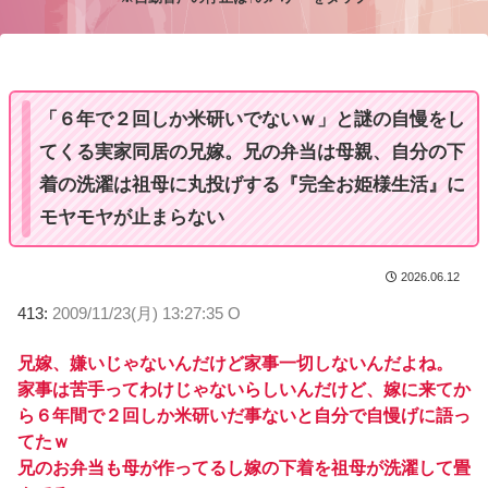
M
u
t
e
「６年で２回しか米研いでないｗ」と謎の自慢をし
てくる実家同居の兄嫁。兄の弁当は母親、自分の下
着の洗濯は祖母に丸投げする『完全お姫様生活』に
モヤモヤが止まらない
2026.06.12
413:
2009/11/23(月) 13:27:35 O
兄嫁、嫌いじゃないんだけど家事一切しないんだよね。
家事は苦手ってわけじゃないらしいんだけど、嫁に来てか
ら６年間で２回しか米研いだ事ないと自分で自慢げに語っ
てたｗ
兄のお弁当も母が作ってるし嫁の下着を祖母が洗濯して畳