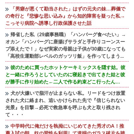
「男癖が悪くて勘当された」はずの元夫の妹…葬儀で
の奇行と『悲惨な思い込み』から知的障害を疑った私→
こっそり病院へ誘導し行政保護させた話
帰省した私（29歳事務職）「ハンバーグ食べたい」→
オカン「ハンバーグに唐揚げサラダと手作りコーンスー
プ添えたで！」なぜ実家の母親は子供が30歳になっても
「高校生運動部レベルのガッツリ飯」を作ってしまう...
彼のために買ったホットケーキミックスを隠す姑。彼
と一緒に作ろうとしていたのに寝起きで出てきた姑と彼
が勝手に作り始めた←二人で作る約束どこ行ったん…
犬が大嫌いで脂汗が止まらない私。リードをつけ放置
された犬に絡まれ、追いかけられた先で『信じられない
光景』を目撃→必死で救急車を呼ぶも犬と取り残され
て・・・
中学時代に俺だけを執拗にいじめてきた秀才のA！推
薦入試の朝、奴の習性を利用して道端のガラス破片を踏