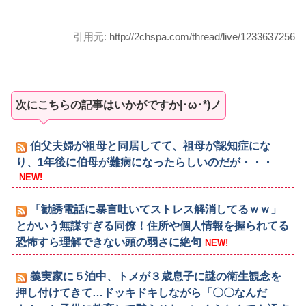
引用元:
http://2chspa.com/thread/live/1233637256
次にこちらの記事はいかがですか|･ω･*)ノ
伯父夫婦が祖母と同居してて、祖母が認知症にな
り、1年後に伯母が難病になったらしいのだが・・・
NEW!
「勧誘電話に暴言吐いてストレス解消してるｗｗ」
とかいう無謀すぎる同僚！住所や個人情報を握られてる
恐怖すら理解できない頭の弱さに絶句
NEW!
義実家に５泊中、トメが３歳息子に謎の衛生観念を
押し付けてきて…ドッキドキしながら「〇〇なんだ