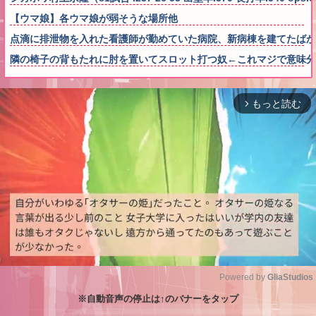
【ウマ娘】各ウマ娘が弱そうな場所他
点滴に排泄物を入れた看護師が勤めていた病院、新病棟を建てたばか
隣の椅子の背もたれに肘を置いてスロット打つ奴←これマジで意味分
もっと読む
arrow_forward_ios
Powered by 
GliaStudios
※自動音声の停止は↑のバナーをタップ
M