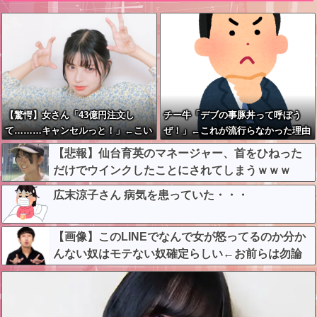
【驚愕】女さん「43億円注文し
チー牛「デブの事豚丼って呼ぼう
て………キャンセルっと！」←こい
ぜ！」←これが流行らなかった理由
つの目的って一体なんな
【悲報】仙台育英のマネージャー、首をひねった
の？？？？？？？
だけでウインクしたことにされてしまうｗｗｗ
広末涼子さん 病気を患っていた・・・
【画像】このLINEでなんで女が怒ってるのか分か
んない奴はモテない奴確定らしい←お前らは勿論
わかるよな？？？？？？？