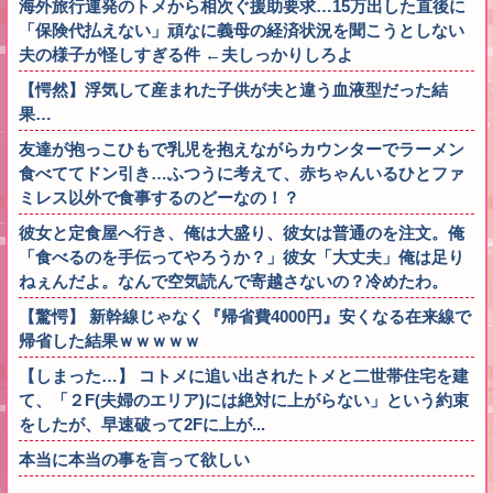
海外旅行連発のトメから相次ぐ援助要求…15万出した直後に
「保険代払えない」頑なに義母の経済状況を聞こうとしない
夫の様子が怪しすぎる件 ←夫しっかりしろよ
【愕然】浮気して産まれた子供が夫と違う血液型だった結
果…
友達が抱っこひもで乳児を抱えながらカウンターでラーメン
食べててドン引き…ふつうに考えて、赤ちゃんいるひとファ
ミレス以外で食事するのどーなの！？
彼女と定食屋へ行き、俺は大盛り、彼女は普通のを注文。俺
「食べるのを手伝ってやろうか？」彼女「大丈夫」俺は足り
ねぇんだよ。なんで空気読んで寄越さないの？冷めたわ。
【驚愕】 新幹線じゃなく『帰省費4000円』安くなる在来線で
帰省した結果ｗｗｗｗｗ
【しまった…】 コトメに追い出されたトメと二世帯住宅を建
て、「２F(夫婦のエリア)には絶対に上がらない」という約束
をしたが、早速破って2Fに上が...
本当に本当の事を言って欲しい