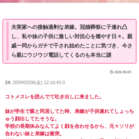
u
t
e
夫実家への接触過剰な弟嫁。冠婚葬祭に子連れ凸
し、私や妹の子供に激しい対抗心を燃やす日々。親
戚一同からガチで干され始めたことに気づき、今さ
ら親にウジウジ電話してくるのも本当に謎
2026.06.03
24:
2009/02/06(金) 12:16:43 0
コトメスレを読んでて吐き出しに来ました。
妹が学生で親と同居してた時、弟嫁が子供連れてしょっち
ゅう顔出してたそうな。
学校の長期休みなんてよく顔を合わせるから、元々ソリが
合わない妹と弟嫁は衝突。