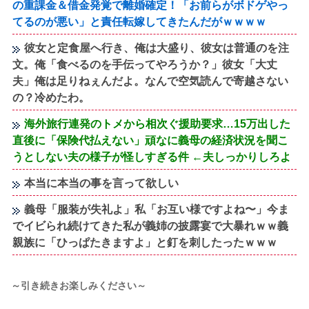
の重課金＆借金発覚で離婚確定！「お前らがボドゲやっ
てるのが悪い」と責任転嫁してきたんだがｗｗｗｗ
彼女と定食屋へ行き、俺は大盛り、彼女は普通のを注
文。俺「食べるのを手伝ってやろうか？」彼女「大丈
夫」俺は足りねぇんだよ。なんで空気読んで寄越さない
の？冷めたわ。
海外旅行連発のトメから相次ぐ援助要求…15万出した
直後に「保険代払えない」頑なに義母の経済状況を聞こ
うとしない夫の様子が怪しすぎる件 ←夫しっかりしろよ
本当に本当の事を言って欲しい
義母「服装が失礼よ」私「お互い様ですよね〜」今ま
でイビられ続けてきた私が義姉の披露宴で大暴れｗｗ義
親族に「ひっぱたきますよ」と釘を刺したったｗｗｗ
～引き続きお楽しみください～