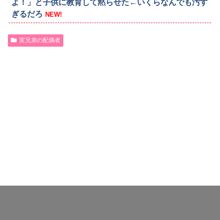
よ！」と子供に教育して黙らせた←いくらなんでも汚す
ぎるだろ
NEW!
実兄弟の配偶者