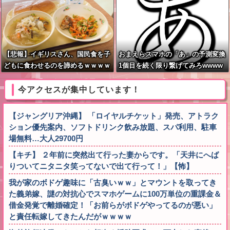
【悲報】イギリスさん、国民食を子
おまえらスマホの「あ」の予測変換
どもに食わせるのを諦めるｗｗｗｗ
1個目を続く限り繋げてみろwwww
ｗｗｗ
www
今アクセスが集中しています！
【ジャングリア沖縄】 「ロイヤルチケット」発売、アトラク
ション優先案内、ソフトドリンク飲み放題、スパ利用、駐車
場無料…大人29700円
【キチ】 ２年前に突然出て行った妻からです。「天井にへば
りついてニタニタ笑ってないで出て行って！」【怖】
我が家のボドゲ趣味に「古臭いｗｗ」とマウントを取ってき
た義弟嫁、謎の対抗心でスマホゲームに100万単位の重課金＆
借金発覚で離婚確定！「お前らがボドゲやってるのが悪い」
と責任転嫁してきたんだがｗｗｗｗ