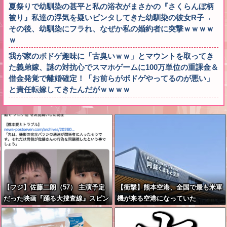
夏祭りで幼馴染の甚平と私の浴衣がまさかの『さくらんぼ柄
被り』私達の浮気を疑いビンタしてきた幼馴染の彼女R子→
その後、幼馴染にフラれ、なぜか私の婚約者に突撃ｗｗｗｗ
ｗ
我が家のボドゲ趣味に「古臭いｗｗ」とマウントを取ってき
た義弟嫁、謎の対抗心でスマホゲームに100万単位の重課金＆
借金発覚で離婚確定！「お前らがボドゲやってるのが悪い」
と責任転嫁してきたんだがｗｗｗｗ
【フジ】佐藤二朗（57） 主演予定
【衝撃】熊本空港、全国で最も米軍
だった映画『踊る大捜査線』スピン
機が来る空港になっていた
オフ作品の撮影中止が正式に決定