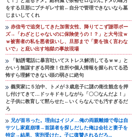
て！」と迫るトメ。給料減で余裕ゼロなのにトメの味方
をする旦那にブチギレ寸前←自分で管理できないなら墓
じまいしてくれ
赤信号で追突してきた加害女性、降りてこず謝罪ポー
ズ→「わざとじゃないのに保険使うの！？」と大号泣ｗ
ｗ被害者の私を悪者扱いし、旦那まで「妻を強く言わな
いで」と庇い出す地獄の事故現場
「勧誘電話に暴言吐いてストレス解消してるｗｗ」と
かいう無謀すぎる同僚！住所や個人情報を握られてる恐
怖すら理解できない頭の弱さに絶句
義実家に５泊中、トメが３歳息子に謎の衛生観念を押
し付けてきて…ドッキドキしながら「〇〇なんだよ！」
と子供に教育して黙らせた←いくらなんでも汚すぎるだ
ろ
兄が首吊った。理由はイジメ…俺の両親離婚で母は自
サツし家庭崩壊→首謀者を探しだした俺は会社と妻子を
特定→結果、実刑受けた。子に復讐されるだろ...