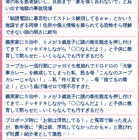
者の私を悪者扱いし、旦那まで「妻を強く言わないで」と庇
い出す地獄の事故現場
「勧誘電話に暴言吐いてストレス解消してるｗｗ」とかいう
無謀すぎる同僚！住所や個人情報を握られてる恐怖すら理解
できない頭の弱さに絶句
義実家に５泊中、トメが３歳息子に謎の衛生観念を押し付け
てきて…ドッキドキしながら「〇〇なんだよ！」と子供に教
育して黙らせた←いくらなんでも汚すぎるだろ
スープカレー流行期にジャガイモ煮崩れでドロドロの「大惨
事カレー」を錬成してしまった私、怒る母「こんなのスープ
カレーじゃない！」→私「作り直す？」→母「捨てるの禁
止！」という逃げ場ゼロで理不尽すぎた
義実家に５泊中、トメが３歳息子に謎の衛生観念を押し付け
てきて…ドッキドキしながら「〇〇なんだよ！」と子供に教
育して黙らせた←いくらなんでも汚すぎるだろ
プロポーズ時に「お前は浮気してる！」と冤罪で振った友人
が、数年後に「実は彼、浮気してなかったかもｗ」と悪びれ
ず吐露！紹介者として激怒・・・