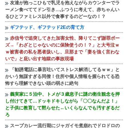
友達が抱っこひもで乳児を抱えながらカウンターでラ
ーメン食べててドン引き…ふつうに考えて、赤ちゃんい
るひとファミレス以外で食事するのどーなの！？
ギフテッド、ギフテッド2Eの育て方
赤信号で追突してきた加害女性、降りてこず謝罪ポー
ズ→「わざとじゃないのに保険使うの！？」と大号泣ｗ
ｗ被害者の私を悪者扱いし、旦那まで「妻を強く言わな
いで」と庇い出す地獄の事故現場
「勧誘電話に暴言吐いてストレス解消してるｗｗ」と
かいう無謀すぎる同僚！住所や個人情報を握られてる恐
怖すら理解できない頭の弱さに絶句
義実家に５泊中、トメが３歳息子に謎の衛生観念を押
し付けてきて…ドッキドキしながら「〇〇なんだよ！」
と子供に教育して黙らせた←いくらなんでも汚すぎるだ
ろ
スープカレー流行期にジャガイモ煮崩れでドロドロの