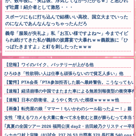
が、数年後に「実は彼、浮気してなかったかもｗ」と悪びれ
ず吐露！紹介者として激怒・・・
スポーツにもに打ち込んで結構いい高校、国立大までいった
のになんであんなんなっちゃったんだろ
義母「服装が失礼よ」私「お互い様ですよね〜」今までイビ
られ続けてきた私が義姉の披露宴で大暴れｗｗ義親族に「ひ
っぱたきますよ」と釘を刺したったｗｗｗ
【悲報】ワイのバイク、バッテリーが上がる他
ひろゆき「性欲弱い人は仕事も頑張らないので貧乏人多い」他
【驚愕】PTA会長「PTA参加拒否した親へ最終警告。こうなっても
【速報】経済崩壊の中国でまたまた車による無差別報復型の衝突事件
【速報】日本の防衛省、ようやく気づいた模様ｗｗｗｗｗ他
【画像】転売屋の娘「ママー！ちいかわのシール貼ったよー！」親
女性「増えるワカメを大量に食べて水を飲むと腹が膨らむって本当？実
｢真夏の全国ツアー 2026 福岡公演 day2・吉田綾乃クリスティー
シカホワ村上宗隆（81試合 .237 26 53 出塁率.370 長打率.540 op