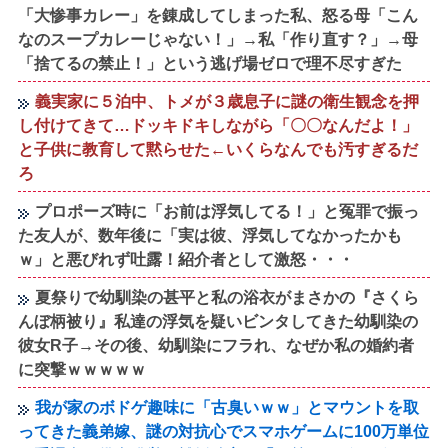
「大惨事カレー」を錬成してしまった私、怒る母「こん
なのスープカレーじゃない！」→私「作り直す？」→母
「捨てるの禁止！」という逃げ場ゼロで理不尽すぎた
義実家に５泊中、トメが３歳息子に謎の衛生観念を押
し付けてきて…ドッキドキしながら「〇〇なんだよ！」
と子供に教育して黙らせた←いくらなんでも汚すぎるだ
ろ
プロポーズ時に「お前は浮気してる！」と冤罪で振っ
た友人が、数年後に「実は彼、浮気してなかったかも
ｗ」と悪びれず吐露！紹介者として激怒・・・
夏祭りで幼馴染の甚平と私の浴衣がまさかの『さくら
んぼ柄被り』私達の浮気を疑いビンタしてきた幼馴染の
彼女R子→その後、幼馴染にフラれ、なぜか私の婚約者
に突撃ｗｗｗｗｗ
我が家のボドゲ趣味に「古臭いｗｗ」とマウントを取
ってきた義弟嫁、謎の対抗心でスマホゲームに100万単位