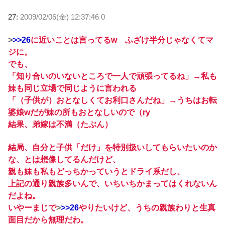
27:
2009/02/06(金) 12:37:46 0
>
>>26
に近いことは言ってるw ふざけ半分じゃなくてマ
ジに。
でも、
「知り合いのいないところで一人で頑張ってるね」→私も
妹も同じ立場で同じように言われる
「（子供が）おとなしくてお利口さんだね」→うちはお転
婆娘wだが妹の所もおとなしいので（ry
結果、弟嫁は不満（たぶん）
結局、自分と子供「だけ」を特別扱いしてもらいたいのか
な、とは想像してるんだけど、
親も妹も私もどっちかっていうとドライ系だし、
上記の通り親族多いんで、いちいちかまってはくれないん
だよね。
いやーまじで
>
>>26
やりたいけど、うちの親族わりと生真
面目だから無理だわ。