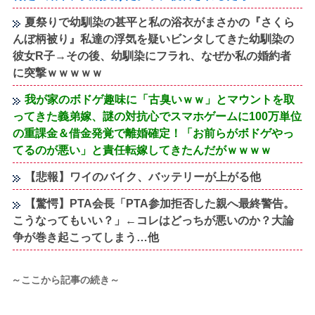
夏祭りで幼馴染の甚平と私の浴衣がまさかの『さくら
んぼ柄被り』私達の浮気を疑いビンタしてきた幼馴染の
彼女R子→その後、幼馴染にフラれ、なぜか私の婚約者
に突撃ｗｗｗｗｗ
我が家のボドゲ趣味に「古臭いｗｗ」とマウントを取
ってきた義弟嫁、謎の対抗心でスマホゲームに100万単位
の重課金＆借金発覚で離婚確定！「お前らがボドゲやっ
てるのが悪い」と責任転嫁してきたんだがｗｗｗｗ
【悲報】ワイのバイク、バッテリーが上がる他
【驚愕】PTA会長「PTA参加拒否した親へ最終警告。
こうなってもいい？」←コレはどっちが悪いのか？大論
争が巻き起こってしまう…他
～ここから記事の続き～