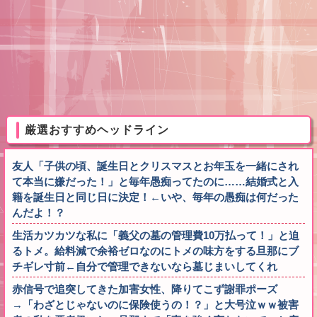
厳選おすすめヘッドライン
友人「子供の頃、誕生日とクリスマスとお年玉を一緒にされ
て本当に嫌だった！」と毎年愚痴ってたのに……結婚式と入
籍を誕生日と同じ日に決定！←いや、毎年の愚痴は何だった
んだよ！？
生活カツカツな私に「義父の墓の管理費10万払って！」と迫
るトメ。給料減で余裕ゼロなのにトメの味方をする旦那にブ
チギレ寸前←自分で管理できないなら墓じまいしてくれ
赤信号で追突してきた加害女性、降りてこず謝罪ポーズ
→「わざとじゃないのに保険使うの！？」と大号泣ｗｗ被害