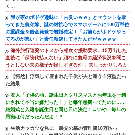
く…
我が家のボドゲ趣味に「古臭いｗｗ」とマウントを取
ってきた義弟嫁、謎の対抗心でスマホゲームに100万単位
の重課金＆借金発覚で離婚確定！「お前らがボドゲやっ
てるのが悪い」と責任転嫁してきたんだがｗｗｗｗ
海外旅行連発のトメから相次ぐ援助要求…15万出した
直後に「保険代払えない」頑なに義母の経済状況を聞こ
うとしない夫の様子が怪しすぎる件 ←夫しっかりしろよ
【愕然】浮気して産まれた子供が夫と違う血液型だっ
た結果…
友人「子供の頃、誕生日とクリスマスとお年玉を一緒
にされて本当に嫌だった！」と毎年愚痴ってたのに……
結婚式と入籍を誕生日と同じ日に決定！←いや、毎年の
愚痴は何だったんだよ！？
生活カツカツな私に「義父の墓の管理費10万払っ