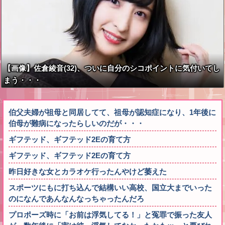
【画像】佐倉綾音(32)、ついに自分のシコポイントに気付いてし
まう・・・
伯父夫婦が祖母と同居してて、祖母が認知症になり、1年後に
伯母が難病になったらしいのだが・・・
ギフテッド、ギフテッド2Eの育て方
ギフテッド、ギフテッド2Eの育て方
昨日好きな女とカラオケ行ったんやけど萎えた
スポーツにもに打ち込んで結構いい高校、国立大までいった
のになんであんなんなっちゃったんだろ
プロポーズ時に「お前は浮気してる！」と冤罪で振った友人