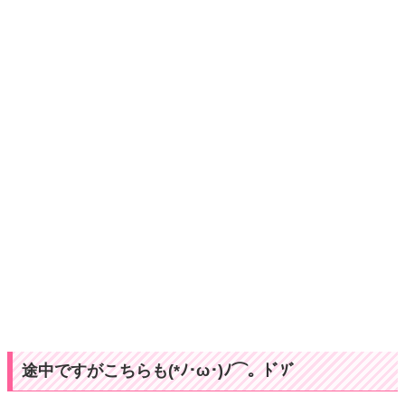
途中ですがこちらも(*ﾉ･ω･)ﾉ⌒。ﾄﾞｿﾞ