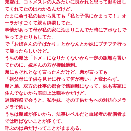
弟嫁は、コトメスレの人みたいに良かれと思って顔を出し
てくれてたのはわかるんだけど、
たまに会う私の目から見ても「私と子供にかまって！」オ
ーラがすごくて親も辟易してた。
事情があって母が私の家に泊まりこんでた時にアポなしで
やってきたりもしてた。
で「お姉さんの子ばかり」とかなんとか妹にブチブチ行っ
て帰ったらしいけど。
うちの親は「トメ」になりたくないから一定の距離を置い
てたのに、嫁さんの方が接触過剰。
弟にもそれとなく言ったんだけど、弟が言っても
「祖父母に子供を見せに行って何が悪い」と変わらず。
親と弟、双方の仕事の都合で遠距離になって、妹も実家に
住んでないから表面上は穏やかだけど、
冠婚葬祭で会うと、私や妹、その子供たちへの対抗心メラ
メラで怖い。
うちは親戚が多いから、法事レベルだと血縁者の配偶者ま
では呼ばないことが多くて、
呼ぶのは弟だけってことがままある。