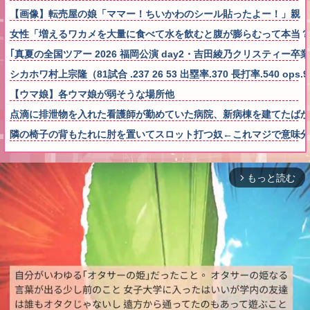
【画像】転売屋の娘「ママー！ちいかわのシール貼ったよー！」親
女性「増えるワカメを大量に食べて水を飲むと腹が膨らむって本当？実
｢真夏の全国ツアー 2026 福岡公演 day2・吉田綾乃クリスティー
シカホワ村上宗隆（81試合 .237 26 53 出塁率.370 長打率.540 op
【ウマ娘】各ウマ娘が弱そうな場所他
点滴に排泄物を入れた看護師が勤めていた病院、新病棟を建てたばか
隣の椅子の背もたれに肘を置いてスロット打つ奴←これマジで意味分
もっと読む
arrow_forward_ios