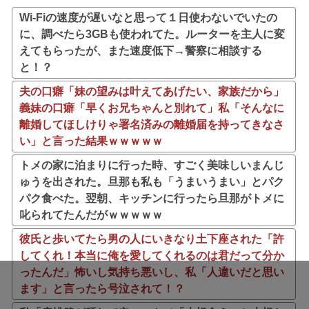
Wi-Fiの速度が遅いなと思って１日使わないでいたの
に、調べたら3GBも使われてた。ルーターを主人に変
えてもらったが、また速度低下→警察に相談する
と！？
夫の口癖「妹の望みは叶えてあげたい、家族だから」
義妹の口癖「早くお兄ちゃんと別れて」私「そんなに
離婚してほしけりゃ署名済みの離婚届を持ってきなさ
い」と言った結果ｗｗｗｗｗ
トメの家に泊まりに行った時、すごく美味しいまんじ
ゅうを出された。旦那も私も「うまいうまい」とパク
パク食べた。翌朝、キッチンに行ったら旦那がトメに
叱られてたんだがｗｗｗｗｗ
彼氏と歩いてたら男の人にいきなり土下座された「許
してくれ！本当に俺を愛してくれるのは君だって分か
ったんだ」怖いし気持ち悪いし、私「人違いだと思い
ます」と言ったら号泣されて！？