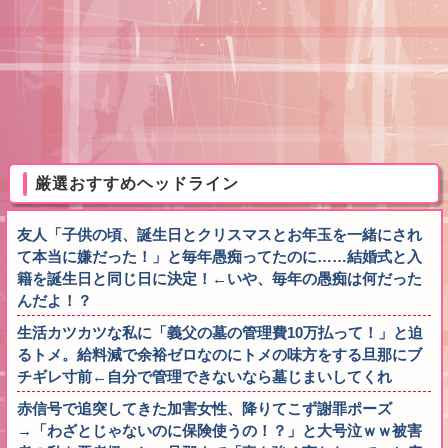
厳選おすすめヘッドライン
友人「子供の頃、誕生日とクリスマスとお年玉を一緒にされ
て本当に嫌だった！」と毎年愚痴ってたのに……結婚式と入
籍を誕生日と同じ日に決定！←いや、毎年の愚痴は何だった
んだよ！？
生活カツカツな私に「義父の墓の管理費10万払って！」と迫
るトメ。給料減で余裕ゼロなのにトメの味方をする旦那にブ
チギレ寸前←自分で管理できないなら墓じまいしてくれ
赤信号で追突してきた加害女性、降りてこず謝罪ポーズ
→「わざとじゃないのに保険使うの！？」と大号泣ｗｗ被害