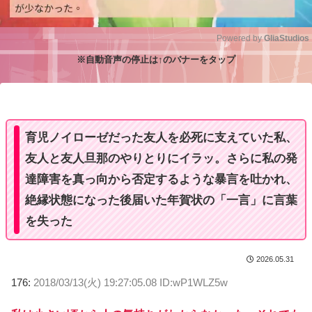
Powered by 
GliaStudios
※自動音声の停止は↑のバナーをタップ
M
u
t
e
育児ノイローゼだった友人を必死に支えていた私、
友人と友人旦那のやりとりにイラッ。さらに私の発
達障害を真っ向から否定するような暴言を吐かれ、
絶縁状態になった後届いた年賀状の「一言」に言葉
を失った
2026.05.31
176:
2018/03/13(火) 19:27:05.08 ID:wP1WLZ5w