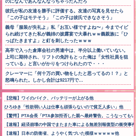
のになんであんなんなっちゃったんだろ
彼氏が私の友達を勝手に評価する。友達の写真を見せたら
「この子はモテそう」「この子は彼氏できなさそう」
義母「服装が失礼よ」私「お互い様ですよね〜」今までイビ
られ続けてきた私が義姉の披露宴で大暴れｗｗ義親族に「ひ
っぱたきますよ」と釘を刺したったｗｗｗ
高卒で入った倉庫会社の男連中は、半分以上働いていない。
上司に期待され、リフトの免許もとった俺は「女性社員を狙
っている」と言いがかりをつけられたので・・・
クレーマーに「何十万の買い物をしたと思ってるの！？」と
怒鳴られた。しかし合計は9217円で…
【悲報】ワイのバイク、バッテリーが上がる他
ひろゆき「性欲弱い人は仕事も頑張らないので貧乏人多い」他
【驚愕】PTA会長「PTA参加拒否した親へ最終警告。こうなっても
【速報】経済崩壊の中国でまたまた車による無差別報復型の衝突事件
【速報】日本の防衛省、ようやく気づいた模様ｗｗｗｗｗ他