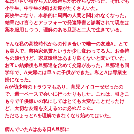
私は小さい頃から人の気持ちがわからなかった。それでも
小学生、中学生の頃は友達がたくさんいた。
高校生になり、本格的に周囲の人間と関われなくなった。
結果だけ言うとアラフォーで発達障害と診断されて現在は
薬を服用しつつ、理解のある旦那と二人で生きている。
そんな私の高校時代からの付き合いで唯一の友達A。とて
も美人で、芸術家気質というか少し変わってる人。お金持
ちの娘だけど、家庭環境はあまり良くないと聞いていた。
お互い結婚後も旦那達を含めて交流があった。旦那達も同
学年で、A夫婦には早々に子供ができた。私とAは専業主
婦になった。
Aが幼少時のトラウマもあり、育児ノイローゼだったの
で、週一ペースで会いに行ったりもした。これは、引きこ
もりで子供嫌いの私にしてはとても大変なことだったけ
ど、大切な友達を支えるのに必ﾀﾋだった。
ただちょっとAを理解できなくなり始めてはいた。
病んでいたAはある日A旦那に