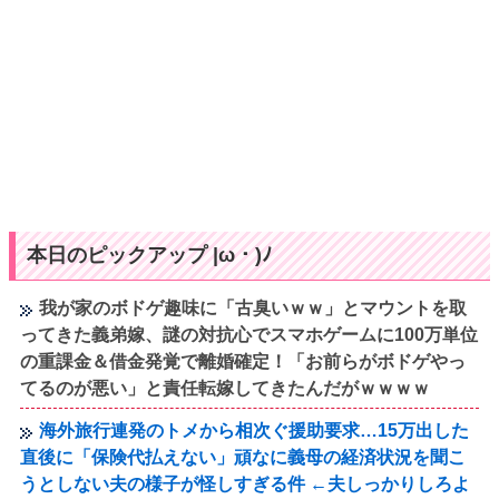
本日のピックアップ |ω・)ﾉ
我が家のボドゲ趣味に「古臭いｗｗ」とマウントを取
ってきた義弟嫁、謎の対抗心でスマホゲームに100万単位
の重課金＆借金発覚で離婚確定！「お前らがボドゲやっ
てるのが悪い」と責任転嫁してきたんだがｗｗｗｗ
海外旅行連発のトメから相次ぐ援助要求…15万出した
直後に「保険代払えない」頑なに義母の経済状況を聞こ
うとしない夫の様子が怪しすぎる件 ←夫しっかりしろよ