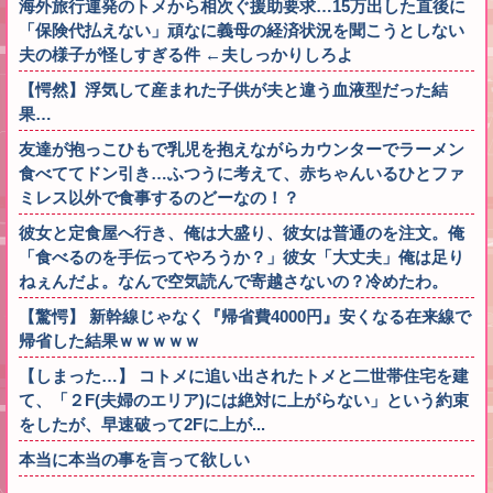
海外旅行連発のトメから相次ぐ援助要求…15万出した直後に
「保険代払えない」頑なに義母の経済状況を聞こうとしない
夫の様子が怪しすぎる件 ←夫しっかりしろよ
【愕然】浮気して産まれた子供が夫と違う血液型だった結
果…
友達が抱っこひもで乳児を抱えながらカウンターでラーメン
食べててドン引き…ふつうに考えて、赤ちゃんいるひとファ
ミレス以外で食事するのどーなの！？
彼女と定食屋へ行き、俺は大盛り、彼女は普通のを注文。俺
「食べるのを手伝ってやろうか？」彼女「大丈夫」俺は足り
ねぇんだよ。なんで空気読んで寄越さないの？冷めたわ。
【驚愕】 新幹線じゃなく『帰省費4000円』安くなる在来線で
帰省した結果ｗｗｗｗｗ
【しまった…】 コトメに追い出されたトメと二世帯住宅を建
て、「２F(夫婦のエリア)には絶対に上がらない」という約束
をしたが、早速破って2Fに上が...
本当に本当の事を言って欲しい