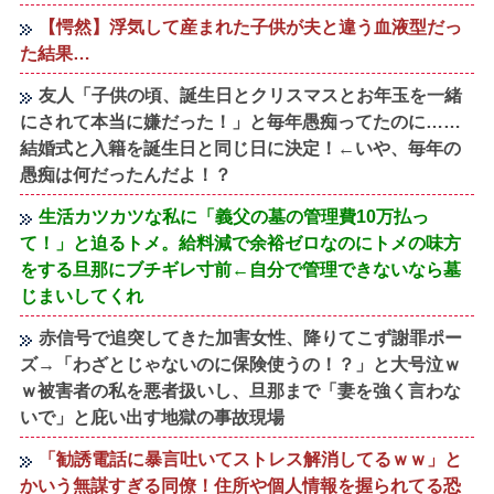
【愕然】浮気して産まれた子供が夫と違う血液型だっ
た結果…
友人「子供の頃、誕生日とクリスマスとお年玉を一緒
にされて本当に嫌だった！」と毎年愚痴ってたのに……
結婚式と入籍を誕生日と同じ日に決定！←いや、毎年の
愚痴は何だったんだよ！？
生活カツカツな私に「義父の墓の管理費10万払っ
て！」と迫るトメ。給料減で余裕ゼロなのにトメの味方
をする旦那にブチギレ寸前←自分で管理できないなら墓
じまいしてくれ
赤信号で追突してきた加害女性、降りてこず謝罪ポー
ズ→「わざとじゃないのに保険使うの！？」と大号泣ｗ
ｗ被害者の私を悪者扱いし、旦那まで「妻を強く言わな
いで」と庇い出す地獄の事故現場
「勧誘電話に暴言吐いてストレス解消してるｗｗ」と
かいう無謀すぎる同僚！住所や個人情報を握られてる恐