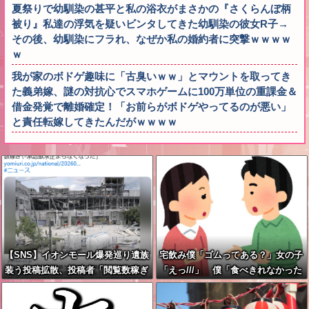
夏祭りで幼馴染の甚平と私の浴衣がまさかの『さくらんぼ柄
被り』私達の浮気を疑いビンタしてきた幼馴染の彼女R子→
その後、幼馴染にフラれ、なぜか私の婚約者に突撃ｗｗｗｗ
ｗ
我が家のボドゲ趣味に「古臭いｗｗ」とマウントを取ってき
た義弟嫁、謎の対抗心でスマホゲームに100万単位の重課金＆
借金発覚で離婚確定！「お前らがボドゲやってるのが悪い」
と責任転嫁してきたんだがｗｗｗｗ
【SNS】イオンモール爆発巡り遺族
宅飲み僕「ゴムってある？」女の子
装う投稿拡散、投稿者「閲覧数稼ぎ
「えっ///」 僕「食べきれなかった
や承認欲求止まらなくなった」
お菓子輪ゴムで縛りたくて」女の子
「⋯あ、そ、そっか///」