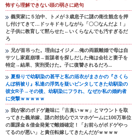
怖すら理解できない頭の弱さに絶句
義実家に５泊中、トメが３歳息子に謎の衛生観念を押
し付けてきて…ドッキドキしながら「〇〇なんだよ！」
と子供に教育して黙らせた←いくらなんでも汚すぎるだ
ろ
兄が首吊った。理由はイジメ…俺の両親離婚で母は自
サツし家庭崩壊→首謀者を探しだした俺は会社と妻子を
特定→結果、実刑受けた。子に復讐されるだろ...
夏祭りで幼馴染の甚平と私の浴衣がまさかの『さくら
んぼ柄被り』私達の浮気を疑いビンタしてきた幼馴染の
彼女R子→その後、幼馴染にフラれ、なぜか私の婚約者
に突撃ｗｗｗｗｗ
我が家のボドゲ趣味に「古臭いｗｗ」とマウントを取
ってきた義弟嫁、謎の対抗心でスマホゲームに100万単位
の重課金＆借金発覚で離婚確定！「お前らがボドゲやっ
てるのが悪い」と責任転嫁してきたんだがｗｗｗｗ