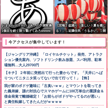
おまえらスマホの「あ」の予測変換
【悲報】盆踊り「楽しい！夏を感じ
1個目を続く限り繋げてみろwwww
る！」→近隣住民「うるさい」→開
www
催場所半減
今アクセスが集中しています！
【ジャングリア沖縄】 「ロイヤルチケット」発売、アトラク
ション優先案内、ソフトドリンク飲み放題、スパ利用、駐車
場無料…大人29700円
【キチ】 ２年前に突然出て行った妻からです。「天井にへば
りついてニタニタ笑ってないで出て行って！」【怖】
我が家のボドゲ趣味に「古臭いｗｗ」とマウントを取ってき
た義弟嫁、謎の対抗心でスマホゲームに100万単位の重課金＆
借金発覚で離婚確定！「お前らがボドゲやってるのが悪い」
と責任転嫁してきたんだがｗｗｗｗ