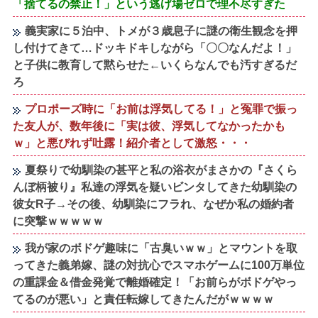
「捨てるの禁止！」という逃げ場ゼロで理不尽すぎた
義実家に５泊中、トメが３歳息子に謎の衛生観念を押
し付けてきて…ドッキドキしながら「〇〇なんだよ！」
と子供に教育して黙らせた←いくらなんでも汚すぎるだ
ろ
プロポーズ時に「お前は浮気してる！」と冤罪で振っ
た友人が、数年後に「実は彼、浮気してなかったかも
ｗ」と悪びれず吐露！紹介者として激怒・・・
夏祭りで幼馴染の甚平と私の浴衣がまさかの『さくら
んぼ柄被り』私達の浮気を疑いビンタしてきた幼馴染の
彼女R子→その後、幼馴染にフラれ、なぜか私の婚約者
に突撃ｗｗｗｗｗ
我が家のボドゲ趣味に「古臭いｗｗ」とマウントを取
ってきた義弟嫁、謎の対抗心でスマホゲームに100万単位
の重課金＆借金発覚で離婚確定！「お前らがボドゲやっ
てるのが悪い」と責任転嫁してきたんだがｗｗｗｗ