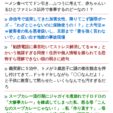
ーメン食べててドン引き…ふつうに考えて、赤ちゃんい
るひとファミレス以外で食事するのどーなの！？
赤信号で追突してきた加害女性、降りてこず謝罪ポー
ズ→「わざとじゃないのに保険使うの！？」と大号泣ｗ
ｗ被害者の私を悪者扱いし、旦那まで「妻を強く言わな
いで」と庇い出す地獄の事故現場
「勧誘電話に暴言吐いてストレス解消してるｗｗ」と
かいう無謀すぎる同僚！住所や個人情報を握られてる恐
怖すら理解できない頭の弱さに絶句
義実家に５泊中、トメが３歳息子に謎の衛生観念を押
し付けてきて…ドッキドキしながら「〇〇なんだよ！」
と子供に教育して黙らせた←いくらなんでも汚すぎるだ
ろ
スープカレー流行期にジャガイモ煮崩れでドロドロの
「大惨事カレー」を錬成してしまった私、怒る母「こん
なのスープカレーじゃない！」→私「作り直す？」→母