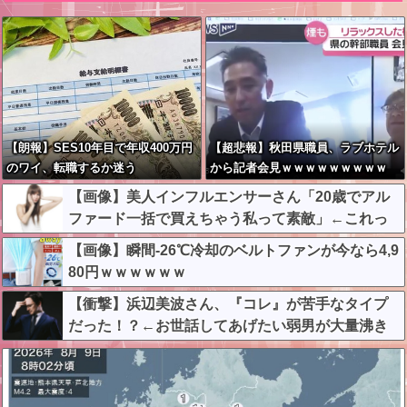
【朗報】SES10年目で年収400万円
【超悲報】秋田県職員、ラブホテル
のワイ、転職するか迷う
から記者会見ｗｗｗｗｗｗｗｗｗ
【画像】美人インフルエンサーさん「20歳でアル
ファード一括で買えちゃう私って素敵」←これっ
てガチなん？それともネタなん？w w w w w w w w
【画像】瞬間-26℃冷却のベルトファンが今なら4,9
w
80円ｗｗｗｗｗｗ
【衝撃】浜辺美波さん、『コレ』が苦手なタイプ
だった！？←お世話してあげたい弱男が大量沸き
してしまうw w w w w w w w w