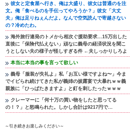
彼女と定食屋へ行き、俺は大盛り、彼女は普通のを注
文。俺「食べるのを手伝ってやろうか？」彼女「大丈
夫」俺は足りねぇんだよ。なんで空気読んで寄越さない
の？冷めたわ。
海外旅行連発のトメから相次ぐ援助要求…15万出した
直後に「保険代払えない」頑なに義母の経済状況を聞こ
うとしない夫の様子が怪しすぎる件 ←夫しっかりしろよ
本当に本当の事を言って欲しい
義母「服装が失礼よ」私「お互い様ですよね〜」今ま
でイビられ続けてきた私が義姉の披露宴で大暴れｗｗ義
親族に「ひっぱたきますよ」と釘を刺したったｗｗｗ
クレーマーに「何十万の買い物をしたと思ってる
の！？」と怒鳴られた。しかし合計は9217円で…
～引き続きお楽しみください～