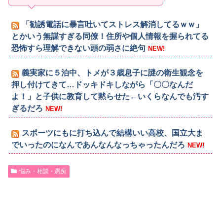
「勧誘電話に暴言吐いてストレス解消してるｗｗ」
とかいう無謀すぎる同僚！住所や個人情報を握られてる
恐怖すら理解できない頭の弱さに絶句
NEW!
義実家に５泊中、トメが３歳息子に謎の衛生観念を
押し付けてきて…ドッキドキしながら「〇〇なんだ
よ！」と子供に教育して黙らせた←いくらなんでも汚す
ぎるだろ
NEW!
スポーツにもに打ち込んで結構いい高校、国立大ま
でいったのになんであんなんなっちゃったんだろ
NEW!
悩み・相談・愚痴