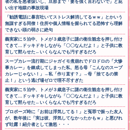
者の私を悪者扱いし、旦那まで「妻を強く言わないで」と庇
い出す地獄の事故現場
「勧誘電話に暴言吐いてストレス解消してるｗｗ」とかいう
無謀すぎる同僚！住所や個人情報を握られてる恐怖すら理解
できない頭の弱さに絶句
義実家に５泊中、トメが３歳息子に謎の衛生観念を押し付け
てきて…ドッキドキしながら「〇〇なんだよ！」と子供に教
育して黙らせた←いくらなんでも汚すぎるだろ
スープカレー流行期にジャガイモ煮崩れでドロドロの「大惨
事カレー」を錬成してしまった私、怒る母「こんなのスープ
カレーじゃない！」→私「作り直す？」→母「捨てるの禁
止！」という逃げ場ゼロで理不尽すぎた
義実家に５泊中、トメが３歳息子に謎の衛生観念を押し付け
てきて…ドッキドキしながら「〇〇なんだよ！」と子供に教
育して黙らせた←いくらなんでも汚すぎるだろ
プロポーズ時に「お前は浮気してる！」と冤罪で振った友人
が、数年後に「実は彼、浮気してなかったかもｗ」と悪びれ
ず吐露！紹介者として激怒・・・