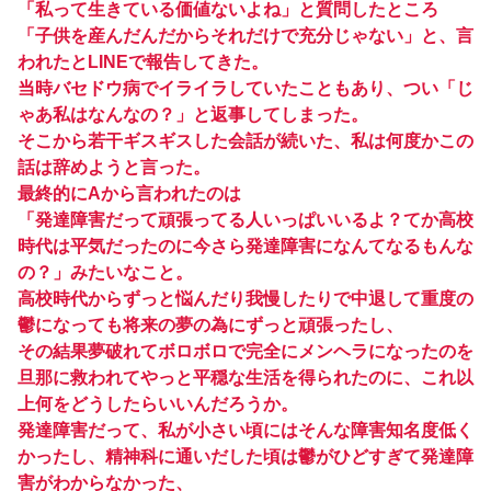
「私って生きている価値ないよね」と質問したところ
「子供を産んだんだからそれだけで充分じゃない」と、言
われたとLINEで報告してきた。
当時バセドウ病でイライラしていたこともあり、つい「じ
ゃあ私はなんなの？」と返事してしまった。
そこから若干ギスギスした会話が続いた、私は何度かこの
話は辞めようと言った。
最終的にAから言われたのは
「発達障害だって頑張ってる人いっぱいいるよ？てか高校
時代は平気だったのに今さら発達障害になんてなるもんな
の？」みたいなこと。
高校時代からずっと悩んだり我慢したりで中退して重度の
鬱になっても将来の夢の為にずっと頑張ったし、
その結果夢破れてボロボロで完全にメンヘラになったのを
旦那に救われてやっと平穏な生活を得られたのに、これ以
上何をどうしたらいいんだろうか。
発達障害だって、私が小さい頃にはそんな障害知名度低く
かったし、精神科に通いだした頃は鬱がひどすぎて発達障
害がわからなかった、