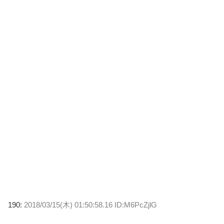
190:
2018/03/15(木) 01:50:58.16 ID:M6PcZjlG