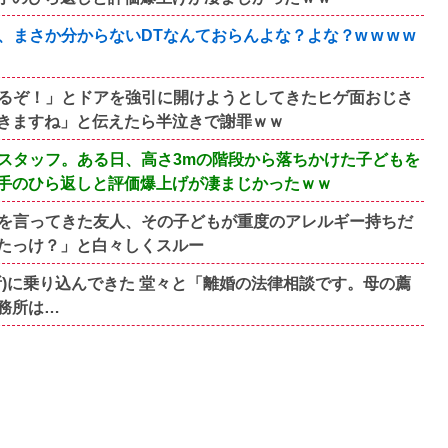
まさか分からないDTなんておらんよな？よな？w w w w
るぞ！」とドアを強引に開けようとしてきたヒゲ面おじさ
きますね」と伝えたら半泣きで謝罪ｗｗ
スタッフ。ある日、高さ3mの階段から落ちかけた子どもを
手のひら返しと評価爆上げが凄まじかったｗｗ
を言ってきた友人、その子どもが重度のアレルギー持ちだ
たっけ？」と白々しくスルー
)に乗り込んできた 堂々と「離婚の法律相談です。母の薦
務所は…