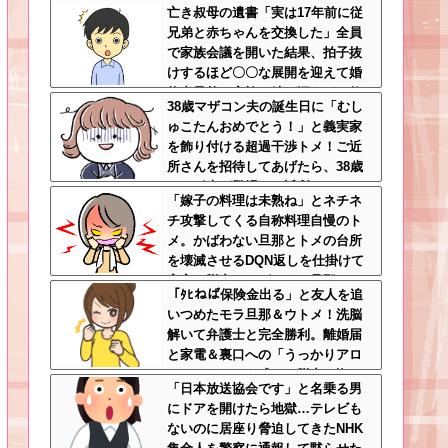
亡き叔母の遺書「実は17年前に従
められ、加害者に泣かれながら大
兄弟と赤ちゃんを交換した」全員
揉めして・・・
で家族会議を開いた結果、拍子抜
けするほど〇〇な展開を迎えて婚
約者呆然←家族の絆が深すぎて修
38歳マザコン夫の誕生日に「むし
羅場にならんかった
ゅこたんおめでとう！」と義実家
を飾り付ける超過干渉トメ！ご近
所さんを招待してあげたら、38歳
メタボ夫が登場して近所のおじい
「嫁子の料理は未熟ね」とネチネ
さんが大爆発する事態に
チ攻撃してくる自称料理自慢のト
メ。かばわない旦那とトメの台所
を壊滅させるDQN返しを仕掛けて
実家に脱出←かばわない旦那も一
「ﾀﾋねば保険金出る」と友人を追
緒に痛い目見ろ
いつめたモラ旦那＆ウトメ！洗脳
解いて弁護士と完全勝利。離婚届
と家電＆裏口への「うっかりアロ
ンアルファ」を残して脱出←悔し
「日本放送協会です」と名乗る男
泣きしながらやることがエグくて
にドアを開けたら地獄…テレビも
草
ないのに居座り脅迫してきたNHK