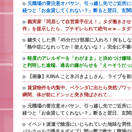
元職場の要注意オバサン、引っ越し先でご近所に
経つと「お金貸してくれない？」断ると翌日、玄関
義実家「同居して自営業手伝え！」タダ働きさせ
件」を提示したら、ブチギレられて絶句ｗｗ←タダ
鍵失くした男「45分だけ部屋に入れろ！何もし
「熱中症になれってか！使えないな！」完全に不審
軽度のアレルギーを「わがまま」と決めつけ嫌味
と判明した途端、過去の嫌がらせを「えーそうだっ
【画像】KIINA.こと氷川きよしさん、ライブ
賃貸物件を内覧中、ベランダに出たら突然ゾワッ
瞬間、体が前にドンッと突き飛ばされて…
元職場の要注意オバサン、引っ越し先でご近所に
経つと「お金貸してくれない？」断ると翌日、玄関
イベント派遣で陰湿にいじられていた地味な男性
パルクールで爆走＆ダイブし間一髪で救出！職場の