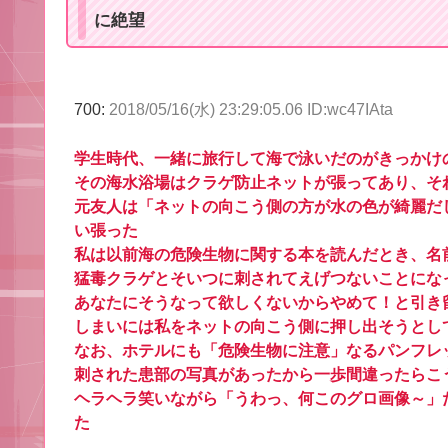
に絶望
700:
2018/05/16(水) 23:29:05.06 ID:wc47IAta
学生時代、一緒に旅行して海で泳いだのがきっかけ
その海水浴場はクラゲ防止ネットが張ってあり、そ
元友人は「ネットの向こう側の方が水の色が綺麗だ
い張った
私は以前海の危険生物に関する本を読んだとき、名
猛毒クラゲとそいつに刺されてえげつないことにな
あなたにそうなって欲しくないからやめて！と引き
しまいには私をネットの向こう側に押し出そうとし
なお、ホテルにも「危険生物に注意」なるパンフレ
刺された患部の写真があったから一歩間違ったらこ
ヘラヘラ笑いながら「うわっ、何このグロ画像～」
た