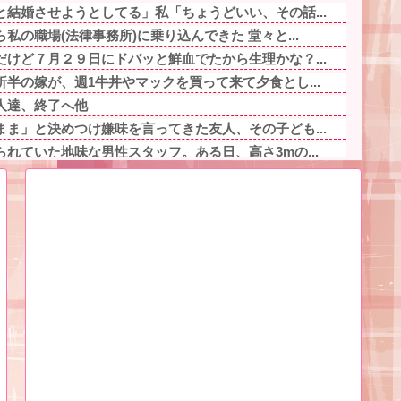
結婚させようとしてる」私「ちょうどいい、その話...
私の職場(法律事務所)に乗り込んできた 堂々と...
けど７月２９日にドバッと鮮血でたから生理かな？...
半の嫁が、週1牛丼やマックを買って来て夕食とし...
人達、終了へ他
ま」と決めつけ嫌味を言ってきた友人、その子ども...
れていた地味な男性スタッフ。ある日、高さ3mの...
斉に「コンビニの棚」に興味を示し始める・・・他
るんだけど、義両親が旅行や趣味に勤しんでるのを...
になり「降りろ！殴るぞ！」とドアを強引に開けよ...