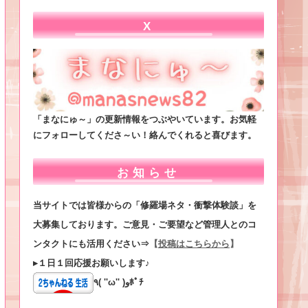
X
「まなにゅ～」の更新情報をつぶやいています。お気軽
にフォローしてくださ～い！絡んでくれると喜びます。
お知らせ
当サイトでは皆様からの「修羅場ネタ・衝撃体験談」を
大募集しております。ご意見・ご要望など管理人とのコ
ンタクトにも活用ください⇒
【
投稿はこちらから
】
▸１日１回応援お願いします♪
٩( ''ω'' )وﾎﾟﾁ