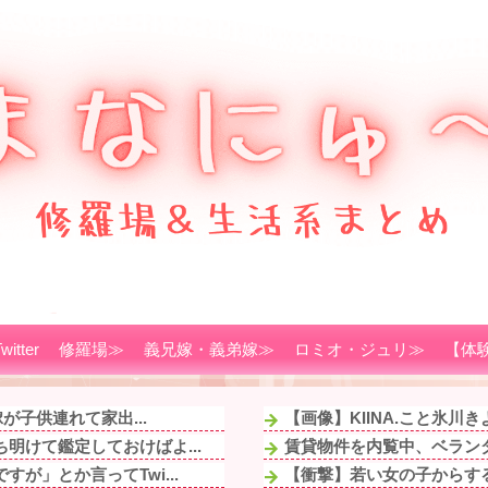
witter
修羅場≫
義兄嫁・義弟嫁≫
ロミオ・ジュリ≫
【体
が子供連れて家出...
【画像】KIINA.こと氷川
明けて鑑定しておけばよ...
賃貸物件を内覧中、ベランダ
が」とか言ってTwi...
【衝撃】若い女の子からする