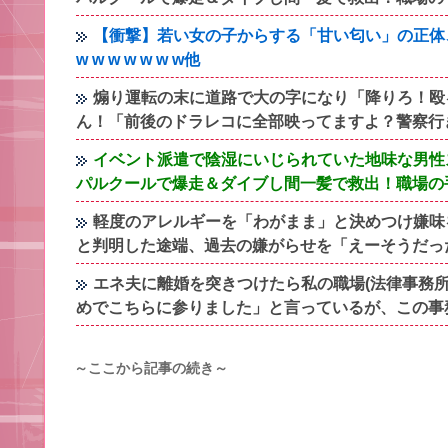
【衝撃】若い女の子からする「甘い匂い」の正体、
w w w w w w w他
煽り運転の末に道路で大の字になり「降りろ！殴
ん！「前後のドラレコに全部映ってますよ？警察行
イベント派遣で陰湿にいじられていた地味な男性
パルクールで爆走＆ダイブし間一髪で救出！職場の
軽度のアレルギーを「わがまま」と決めつけ嫌味
と判明した途端、過去の嫌がらせを「えーそうだっ
エネ夫に離婚を突きつけたら私の職場(法律事務所
めでこちらに参りました」と言っているが、この事
～ここから記事の続き～