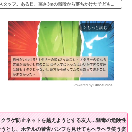
タッフ。ある日、高さ3mの階段から落ちかけた子ども...
もっと読む
arrow_forward_ios
Powered by 
GliaStudios
M
u
t
とクラゲ防止ネットを越えようとする友人…猛毒の危険性
e
そうとし、ホテルの警告パンフを見せてもヘラヘラ笑う姿