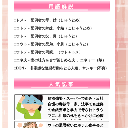
用語解説
□トメ - 配偶者の母、姑（しゅうとめ）
□コトメ - 配偶者の姉妹、小姑（こじゅうとめ）
□ウト - 配偶者の父、舅（しゅうと）
□コウト - 配偶者の兄弟、小舅（こじゅうと）
□ウトメ - 配偶者の両親、（ウト＋トメ）
□エネ夫 - 妻の味方をせず苦しめる夫 、エネミー（敵）
□DQN - 非常識な迷惑行動をとる人達、ヤンキー(不良)
人気記事
飲酒強要・スーパーで盗み・反社
自慢の毒叔母一家。法事でも虚偽
の金銭要求と暴力で脅されトラウ
マに…祖母の死をきっかけに恐怖
の親戚と「永久絶縁」を決意←自
ウトの還暦祝いにホテル食事会と
分の身の安全を最優先にして大正