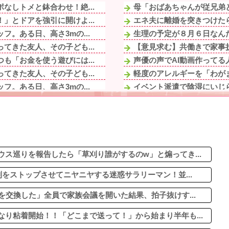
なしトメと鉢合わせ！絶...
母「おばあちゃんが従兄弟と
」とドアを強引に開けよ...
エネ夫に離婚を突きつけたら
。ある日、高さ3mの...
生理の予定が８月６日なんだ
てきた友人、その子ども...
【意見求む】共働きで家事折
も「お金を使う遊びには...
声優の声でAI動画作ってる
てきた友人、その子ども...
軽度のアレルギーを「わがま
。ある日、高さ3mの...
イベント派遣で陰湿にいじら
がいいよね」旦那「余計...
【驚愕】動物さんたち、一
や趣味に勤しんでるのを...
スマホで暇つぶしある？他
未だに夫が奨学金を背負って
」とドアを強引に開けよ...
煽り運転の末に道路で大の字
して昼前まで寝てた。朝...
ス巡りを報告したら「草刈り誰がするのw」と煽ってき...
をストップさせてニヤニヤする迷惑サラリーマン！並...
を交換した」全員で家族会議を開いた結果、拍子抜けす...
り粘着開始！！「どこまで送って！」から始まり半年も...