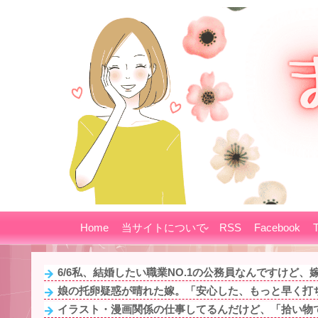
Home
当サイトについて
RSS
Facebook
T
6/6私、結婚したい職業NO.1の公務員なんですけど、嫁
娘の托卵疑惑が晴れた嫁。「安心した、もっと早く打ち
イラスト・漫画関係の仕事してるんだけど、「拾い物です