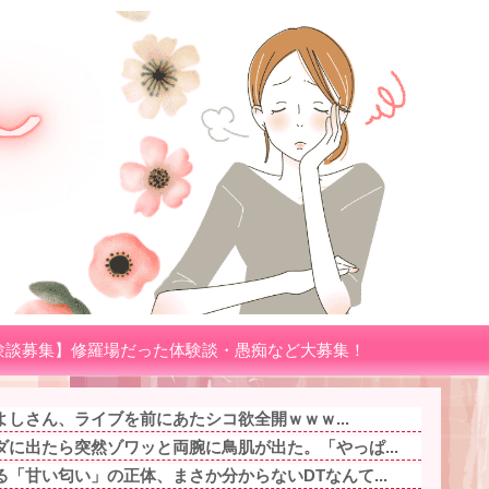
験談募集】修羅場だった体験談・愚痴など大募集！
きよしさん、ライブを前にあたシコ欲全開ｗｗｗ...
に出たら突然ゾワッと両腕に鳥肌が出た。「やっぱ...
「甘い匂い」の正体、まさか分からないDTなんて...