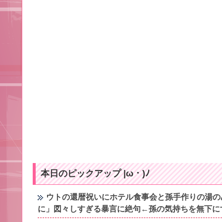
本日のピックアップ |ω・)ﾉ
ウトの還暦祝いにホテル食事会と孫手作りの湯の
に」図々しすぎる暴言に絶句←孫の気持ちを無下に