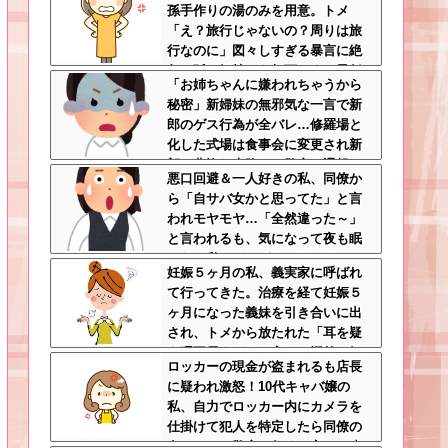
孫手作りの湯のみを用意。トメ
解
「え？旅行じゃないの？周りは旅
行なのに」図々しすぎる暴言に絶
句←孫の気持ちを無下にする最低
「お姉ちゃんに嫌われちゃうから
ババア
秘密」新婦妹の無邪気な一言で新
郎のゲス行為が全バレ…修羅場と
化した式場は食事会に変更され新
郎は悲惨な末路へ←警察に通報さ
悪口回避＆一人好きの私、同僚か
れてもおかしくないレベル
ら「自サバ女かと思ってた」と言
われモヤモヤ…「全然違った～」
と言われるも、気になって夜も眠
れない私はどこがサバサバ？←ネ
妊娠５ヶ月の私、義実家に呼ばれ
チネチ気にしてる時点で自サバじ
て行ってきた。治療を経て妊娠５
ゃない
ヶ月になった義妹を引き合いに出
され、トメから放たれた「耳を疑
う理不尽すぎる一言」に愕然←妊
ロッカーの現金が盗まれるも店長
娠時期の操作とか超能力者かよ
に疑われ激怒！10代キャバ嬢の
私、自力でロッカー内にカメラを
仕掛けて犯人を特定したら同僚の
女だった…警察へ行くと言って止