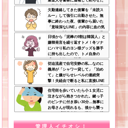
集金人を警察に通報して黙らせた
←警察官の神対応に感謝しかない
欠勤連絡してきた後輩を「未読ス
ルー」して強引に出勤させた。無
事に終わった夜、後輩から届いた
「意味深なLINE」の内容に血の気
が引いた話←完全に未読スルー見
日頃から「泥棒の9割は韓国人」と
抜かれてて草
嫌韓発言を繰り返すトメ！冬ソナ
にハマり私のヨン様グッズを勝手
に持ち出したので、トメ自身の
「あの自論」で撃退したったｗｗ
切迫流産で自宅安静の私…なのに
←矛盾だらけのトメにブーメラン
義弟が「シャワー貸して」「泊め
刺さりまくり
て」と嫌がらせレベルの連続突
撃！夫経由で断ると私に直接LINE
してきて絶句←大人しく自宅の風
住宅街を歩いていたら小１女児に
呂に入れよ
泣きながら抱きつかれた。鍵っ子
のピンチに付き添い30分…無事に
お母さんが現れるも、後から襲っ
てきた「不審者扱いの恐怖」←親
切心が裏目に出るかもしれない世
の中怖すぎる
管理人イチオシ！