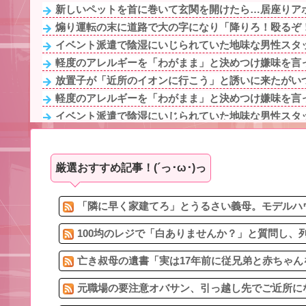
新しいペットを首に巻いて玄関を開けたら…居座りアポ
煽り運転の末に道路で大の字になり「降りろ！殴るぞ！
イベント派遣で陰湿にいじられていた地味な男性スタッフ
軽度のアレルギーを「わがまま」と決めつけ嫌味を言っ
放置子が「近所のイオンに行こう」と誘いに来たがいつ
軽度のアレルギーを「わがまま」と決めつけ嫌味を言っ
イベント派遣で陰湿にいじられていた地味な男性スタッフ
旦那の祖父が亡くなった。私「エプロン持って行った方
未だに夫が奨学金を背負ってるんだけど、義両親が旅行
厳選おすすめ記事！(´っ･ω･)っ
もう二度とやりたくないアルバイトってある？
煽り運転の末に道路で大の字になり「降りろ！殴るぞ！
年末年始に義実家に帰省してきた義兄夫婦は子供を放置
「隣に早く家建てろ」とうるさい義母。モデルハウ
100均のレジで「白ありませんか？」と質問し、列
亡き叔母の遺書「実は17年前に従兄弟と赤ちゃん
元職場の要注意オバサン、引っ越し先でご近所にな