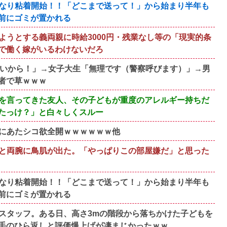
なり粘着開始！！「どこまで送って！」から始まり半年も
前にゴミが置かれる
ようとする義両親に時給3000円・残業なし等の「現実的条
で働く嫁がいるわけないだろ
ないから！」→女子大生「無理です（警察呼びます）」→男
者で草ｗｗｗ
を言ってきた友人、その子どもが重度のアレルギー持ちだ
たっけ？」と白々しくスルー
を前にあたシコ欲全開ｗｗｗｗｗｗ他
と両腕に鳥肌が出た。「やっぱりこの部屋嫌だ」と思った
なり粘着開始！！「どこまで送って！」から始まり半年も
前にゴミが置かれる
スタッフ。ある日、高さ3mの階段から落ちかけた子どもを
手のひら返しと評価爆上げが凄まじかったｗｗ