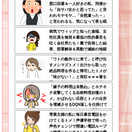
悪口回避＆一人好きの私、同僚か
パルタすぎて笑う
ら「自サバ女かと思ってた」と言
われモヤモヤ…「全然違った～」
と言われるも、気になって夜も眠
れない私はどこがサバサバ？←ネ
病気でウィッグと知った途端、女
チネチ気にしてる時点で自サバじ
性社員を無視＆最低の性的暴言を
ゃない
吐く会社男たち！裏で告発した結
果、部署解体＆異動で減給の地獄
を見ることにｗｗ←人として最低
「ウトの飯作りに来て」と呼び出
限の倫理観すら欠如してる
すメシマズトメ！出汁から取った
絶品料理を作ると帰宅したトメが
「味がない！」と発狂ｗｗｗ箸を
置いた良ウトが言い放った言葉と
「嫁子の料理は未熟ね」とネチネ
は←良ウトさんの神対応にスカッ
チ攻撃してくる自称料理自慢のト
とする
メ。かばわない旦那とトメの台所
を壊滅させるDQN返しを仕掛けて
実家に脱出←かばわない旦那も一
専業主婦の私に毎日暴言電話をか
緒に痛い目見ろ
けてくるトメ！声優学校で培った
声色チェンジで間違い電話ループ