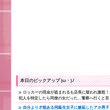
本日のピックアップ |ω・)ﾉ
ロッカーの現金が盗まれるも店長に疑われ激怒！
犯人を特定したら同僚の女だった…警察へ行くと言
自分より才能ある同級生女子に嫉妬したアホ男子