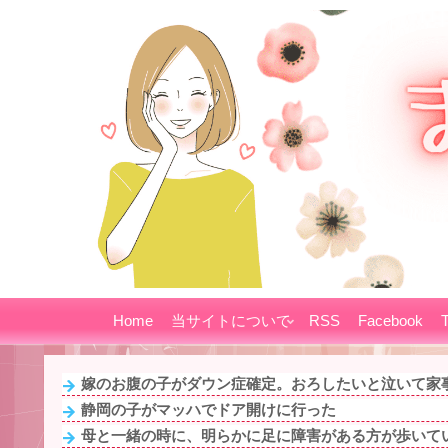
Home
当サイトについて
RSS
Facebook
T
嫁のお腹の子がダウン症確定。おろしたいと泣いて家事
静岡の子がマッハでドア開けに行った
母と一緒の時に、明らかに足に障害がある方が歩いてい