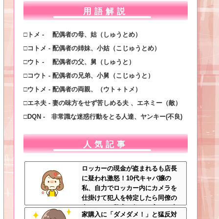
用語解説
□トメ - 配偶者の母、姑（しゅうとめ）
□コトメ - 配偶者の姉妹、小姑（こじゅうとめ）
□ウト - 配偶者の父、舅（しゅうと）
□コウト - 配偶者の兄弟、小舅（こじゅうと）
□ウトメ - 配偶者の両親、（ウト＋トメ）
□エネ夫 - 妻の味方をせず苦しめる夫 、エネミー（敵）
□DQN - 非常識な迷惑行動をとる人達、ヤンキー(不良)
人気記事
ロッカーの現金が盗まれるも店長
に疑われ激怒！10代キャバ嬢の
私、自力でロッカー内にカメラを
仕掛けて犯人を特定したら同僚の
女だった…警察へ行くと言って止
家購入に「ダメダメ！」と猛反対
められ、加害者に泣かれながら大