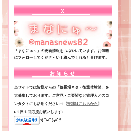
X
「まなにゅ～」の更新情報をつぶやいています。お気軽
にフォローしてくださ～い！絡んでくれると喜びます。
お知らせ
当サイトでは皆様からの「修羅場ネタ・衝撃体験談」を
大募集しております。ご意見・ご要望など管理人とのコ
ンタクトにも活用ください⇒
【
投稿はこちらから
】
▸１日１回応援お願いします♪
٩( ''ω'' )وﾎﾟﾁ