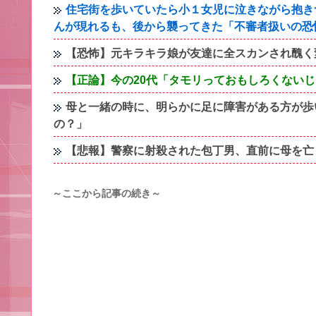
住宅街を歩いていたら小１女児に泣きながら抱き
んが現れるも、後から襲ってきた「不審者扱いの恐
【恐怖】元キラキラ娘が友達に全スカンされ醜く
【正論】今の20代「タモリっておもしろくない
母と一緒の時に、明らかに足に障害がある方が歩
の？」
【悲報】警察に射殺された包丁男、直前に母を亡
～ここから記事の続き～