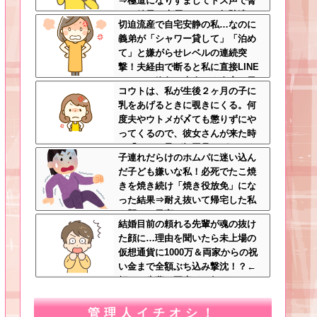
⇒極道になりすましてドス声で脅
した結果←声優スキルの無駄遣い
切迫流産で自宅安静の私…なのに
が最高すぎるｗｗｗ
義弟が「シャワー貸して」「泊め
て」と嫌がらせレベルの連続突
撃！夫経由で断ると私に直接LINE
してきて絶句←大人しく自宅の風
コウトは、私が生後２ヶ月の子に
呂に入れよ
乳をあげるときに覗きにくる。何
度夫やウトメが〆ても懲りずにや
ってくるので、彼女さんが来た時
に「コウト君が毎回見たがるのよ
子連れだらけのホムパに迷い込ん
～ｗ」と言うと、彼女さん鬼の形
だ子ども嫌いな私！必死でたこ焼
相でコウトの元へｗ
きを焼き続け「焼き役放免」にな
った結果⇒耐え抜いて帰宅した私
を襲った異変ｗｗｗ←ストレスで3
結婚目前の頼れる先輩が魂の抜け
7.5度の熱が出るのは凄まじい
た顔に…理由を聞いたら未上場の
仮想通貨に1000万＆両家からの祝
い金まで全額ぶち込み撃沈！？←
頼れる先輩の要素どこ行ったんだ
よ
管理人イチオシ！