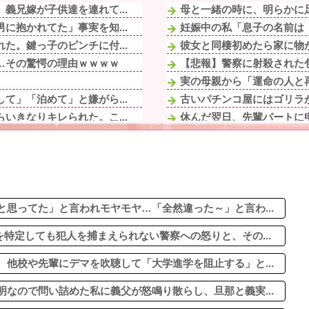
義兄嫁が子供達を連れて...
母と一緒の時に、明らかに足
に抱かれてた」事実を知...
妊娠中の私「息子の名前は『
た。鍵っ子のピンチに付...
彼女と同棲初めたら家に物が
…その驚愕の理由ｗｗｗｗ
【悲報】警察に射殺された包
実の母親から「運命の人と再
て」「泊めて」と嫌がら...
古いパチンコ屋にはゴリラ
いきなりキレられた。こ...
休んだ翌日、先輩パートに申
で問い詰めた私に義父が...
【速報】全国の女子高生、
いきなりキレられた。こ...
泥酔した義父「お前らの遺産
た。鍵っ子のピンチに付...
休んだ翌日、先輩パートに申
経て妊娠５ヶ月になった...
住宅街を歩いていたら小１女
院。ウトメ『好き嫌いを...
思ってた」と言われモヤモヤ…「全然違った～」と言わ...
特定しても犯人を捕まえられない警察への怒りと、その...
他校や先輩にデマを吹聴して「大学進学を阻止する」と...
なので問い詰めた私に義父が怒鳴り散らし、旦那と義実...