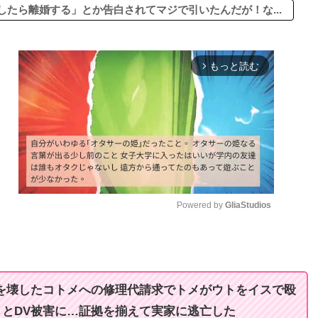
たら離婚する」とか告白されてマジで引いたんだが！な...
もっと読む
arrow_forward_ios
Powered by 
GliaStudios
M
u
t
を壊したコトメへの修理代請求でトメがウトをイスで殴
e
とDV被害に…証拠を揃えて実家に逃亡した