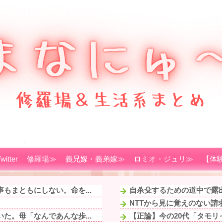
witter
修羅場≫
義兄嫁・義弟嫁≫
ロミオ・ジュリ≫
【体
もまともにしない。命を...
自杀殳するための道中で露出
NTTから見に覚えのない請
た。母「なんであんな歩...
【正論】今の20代「タモリ