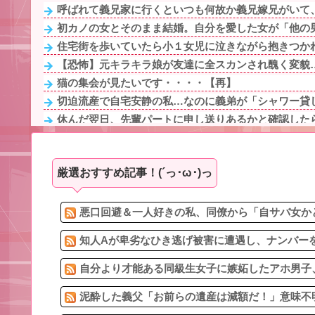
呼ばれて義兄家に行くといつも何故か義兄嫁兄がいて、
初カノの女とそのまま結婚。自分を愛した女が「他の男
住宅街を歩いていたら小１女児に泣きながら抱きつかれ
【恐怖】元キラキラ娘が友達に全スカンされ醜く変貌
猫の集会が見たいです・・・・【再】
切迫流産で自宅安静の私…なのに義弟が「シャワー貸し
休んだ翌日、先輩パートに申し送りあるかと確認したら
泥酔した義父「お前らの遺産は減額だ！」意味不明なの
休んだ翌日、先輩パートに申し送りあるかと確認したら
厳選おすすめ記事！(´っ･ω･)っ
住宅街を歩いていたら小１女児に泣きながら抱きつかれ
妊娠５ヶ月の私、義実家に呼ばれて行ってきた。治療を
ウトメに卵入りのお菓子などを食べさせられた息子が入
悪口回避＆一人好きの私、同僚から「自サバ女かと
知人Aが卑劣なひき逃げ被害に遭遇し、ナンバーを
自分より才能ある同級生女子に嫉妬したアホ男子、
泥酔した義父「お前らの遺産は減額だ！」意味不明