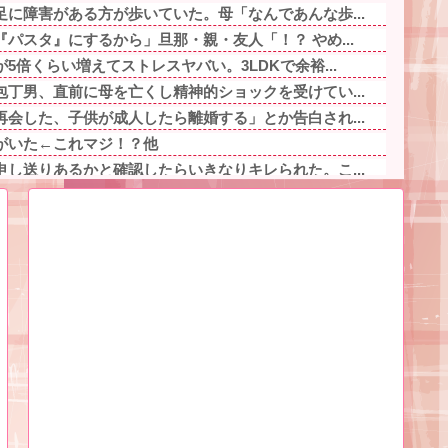
に障害がある方が歩いていた。母「なんであんな歩...
パスタ』にするから」旦那・親・友人「！？ やめ...
5倍くらい増えてストレスヤバい。3LDKで余裕...
丁男、直前に母を亡くし精神的ショックを受けてい...
会した、子供が成人したら離婚する」とか告白され...
がいた←これマジ！？他
し送りあるかと確認したらいきなりキレられた。こ...
お前らに苦言ｗｗｗｗｗｗｗｗｗｗ他
は減額だ！」意味不明なので問い詰めた私に義父が...
し送りあるかと確認したらいきなりキレられた。こ...
児に泣きながら抱きつかれた。鍵っ子のピンチに付...