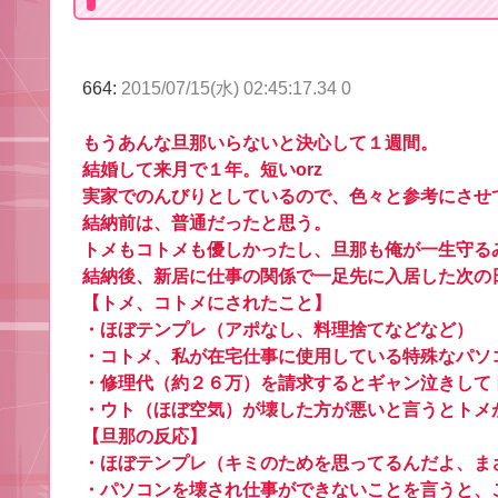
664:
2015/07/15(水) 02:45:17.34 0
もうあんな旦那いらないと決心して１週間。
結婚して来月で１年。短いorz
実家でのんびりとしているので、色々と参考にさせ
結納前は、普通だったと思う。
トメもコトメも優しかったし、旦那も俺が一生守る
結納後、新居に仕事の関係で一足先に入居した次の
【トメ、コトメにされたこと】
・ほぼテンプレ（アポなし、料理捨てなどなど）
・コトメ、私が在宅仕事に使用している特殊なパソ
・修理代（約２６万）を請求するとギャン泣きして
・ウト（ほぼ空気）が壊した方が悪いと言うとトメ
【旦那の反応】
・ほぼテンプレ（キミのためを思ってるんだよ、ま
・パソコンを壊され仕事ができないことを言うと、