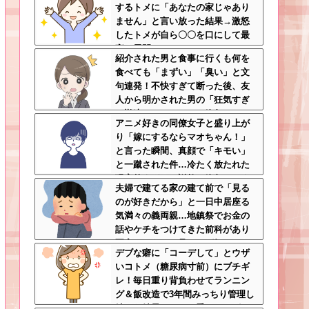
するトメに「あなたの家じゃあり
揉めして・・・
ません」と言い放った結果→激怒
したトメが自ら〇〇を口にして最
高の展開へｗｗｗｗｗｗ
紹介された男と食事に行くも何を
食べても「まずい」「臭い」と文
句連発！不快すぎて断った後、友
人から明かされた男の「狂気すぎ
る勘違いシナリオ」に絶句ｗｗ←
アニメ好きの同僚女子と盛り上が
手料理食べたいなら素直に言え
り「嫁にするならマオちゃん！」
と言った瞬間、真顔で「キモい」
と一蹴された件…冷たく放たれた
現実的すぎるお説教に絶句←オタ
夫婦で建てる家の建て前で「見る
クのノリをリアルで出すとそうな
のが好きだから」と一日中居座る
る
気満々の義両親…地鎮祭でお金の
話やケチをつけてきた前科があり
不安しかない←見るのが好きとか
デブな癖に「コーデして」とウザ
完全に野次馬の思考
いコトメ（糖尿病寸前）にブチギ
レ！毎日重り背負わせてランニン
グ＆飯改造で3年間みっちり管理し
続けた結果ｗｗｗ←愛のムチがス