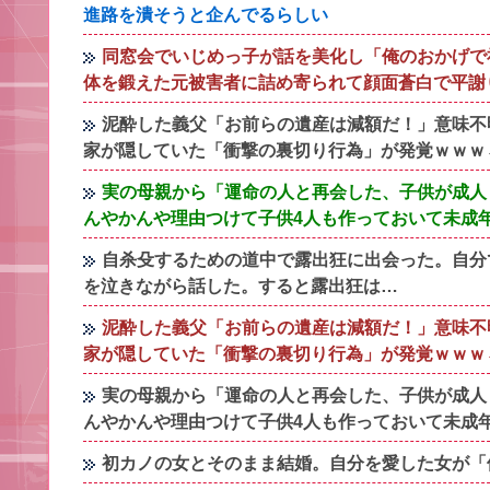
進路を潰そうと企んでるらしい
同窓会でいじめっ子が話を美化し「俺のおかげで
体を鍛えた元被害者に詰め寄られて顔面蒼白で平謝
泥酔した義父「お前らの遺産は減額だ！」意味不
家が隠していた「衝撃の裏切り行為」が発覚ｗｗｗ←
実の母親から「運命の人と再会した、子供が成人
んやかんや理由つけて子供4人も作っておいて未成
自杀殳するための道中で露出狂に出会った。自分
を泣きながら話した。すると露出狂は…
泥酔した義父「お前らの遺産は減額だ！」意味不
家が隠していた「衝撃の裏切り行為」が発覚ｗｗｗ←
実の母親から「運命の人と再会した、子供が成人
んやかんや理由つけて子供4人も作っておいて未成
初カノの女とそのまま結婚。自分を愛した女が「