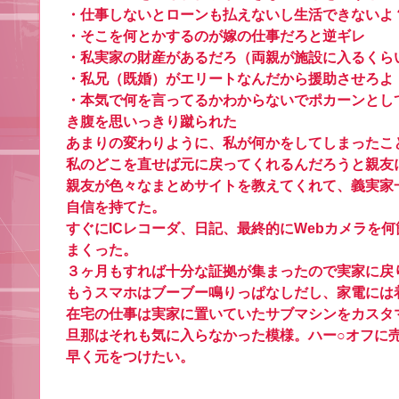
・仕事しないとローンも払えないし生活できないよ
・そこを何とかするのが嫁の仕事だろと逆ギレ
・私実家の財産があるだろ（両親が施設に入るくら
・私兄（既婚）がエリートなんだから援助させろよ
・本気で何を言ってるかわからないでポカーンとし
き腹を思いっきり蹴られた
あまりの変わりように、私が何かをしてしまったこ
私のどこを直せば元に戻ってくれるんだろうと親友
親友が色々なまとめサイトを教えてくれて、義実家
自信を持てた。
すぐにICレコーダ、日記、最終的にWebカメラを
まくった。
３ヶ月もすれば十分な証拠が集まったので実家に戻
もうスマホはブーブー鳴りっぱなしだし、家電には
在宅の仕事は実家に置いていたサブマシンをカスタ
旦那はそれも気に入らなかった模様。ハー○オフに
早く元をつけたい。