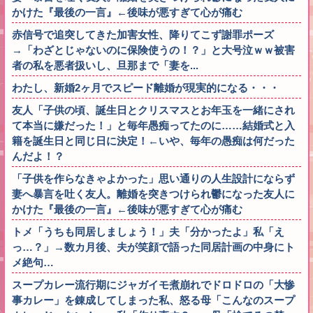
かけた『最後の一言』←後味が悪すぎて心が痛む
赤信号で追突してきた加害女性、降りてこず謝罪ポーズ
→「わざとじゃないのに保険使うの！？」と大号泣ｗｗ被害
者の私を悪者扱いし、旦那まで「妻を...
わたし、新婚2ヶ月でスピード離婚が現実的になる・・・
友人「子供の頃、誕生日とクリスマスとお年玉を一緒にされ
て本当に嫌だった！」と毎年愚痴ってたのに……結婚式と入
籍を誕生日と同じ日に決定！←いや、毎年の愚痴は何だった
んだよ！？
「子供を作らなきゃよかった」思い通りの人生設計にならず
妻へ暴言を吐く友人。離婚を突きつけられ鬱になった友人に
かけた『最後の一言』←後味が悪すぎて心が痛む
トメ「うちも同居しましょう！」夫「分かったよ」私「え
っ…？」→数カ月後、夫が笑顔で語った同居計画の中身にト
メ絶句…
スープカレー流行期にジャガイモ煮崩れでドロドロの「大惨
事カレー」を錬成してしまった私、怒る母「こんなのスープ