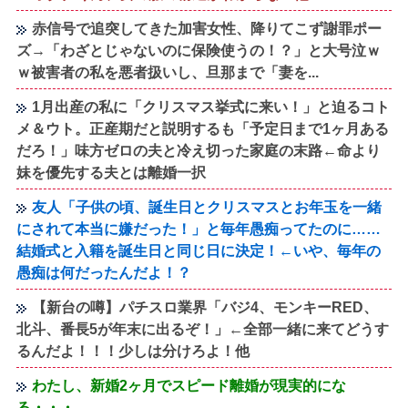
赤信号で追突してきた加害女性、降りてこず謝罪ポー
ズ→「わざとじゃないのに保険使うの！？」と大号泣ｗ
ｗ被害者の私を悪者扱いし、旦那まで「妻を...
1月出産の私に「クリスマス挙式に来い！」と迫るコト
メ＆ウト。正産期だと説明するも「予定日まで1ヶ月ある
だろ！」味方ゼロの夫と冷え切った家庭の末路←命より
妹を優先する夫とは離婚一択
友人「子供の頃、誕生日とクリスマスとお年玉を一緒
にされて本当に嫌だった！」と毎年愚痴ってたのに……
結婚式と入籍を誕生日と同じ日に決定！←いや、毎年の
愚痴は何だったんだよ！？
【新台の噂】パチスロ業界「バジ4、モンキーRED、
北斗、番長5が年末に出るぞ！」←全部一緒に来てどうす
るんだよ！！！少しは分けろよ！他
わたし、新婚2ヶ月でスピード離婚が現実的にな
る・・・