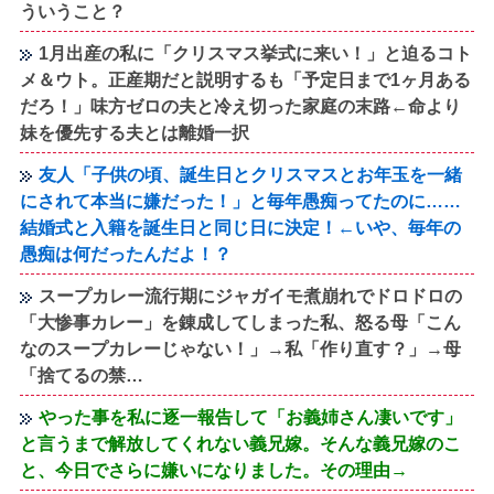
ういうこと？
1月出産の私に「クリスマス挙式に来い！」と迫るコト
メ＆ウト。正産期だと説明するも「予定日まで1ヶ月ある
だろ！」味方ゼロの夫と冷え切った家庭の末路←命より
妹を優先する夫とは離婚一択
友人「子供の頃、誕生日とクリスマスとお年玉を一緒
にされて本当に嫌だった！」と毎年愚痴ってたのに……
結婚式と入籍を誕生日と同じ日に決定！←いや、毎年の
愚痴は何だったんだよ！？
スープカレー流行期にジャガイモ煮崩れでドロドロの
「大惨事カレー」を錬成してしまった私、怒る母「こん
なのスープカレーじゃない！」→私「作り直す？」→母
「捨てるの禁…
やった事を私に逐一報告して「お義姉さん凄いです」
と言うまで解放してくれない義兄嫁。そんな義兄嫁のこ
と、今日でさらに嫌いになりました。その理由→