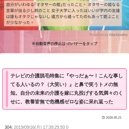
Powered by 
GliaStudios
※自動音声の停止は↑のバナーをタップ
M
u
t
e
テレビの介護脱毛特集に『やっだぁ〜！こんな事し
てる人いるの？（大笑い）』と鼻で笑うトメの無
知。自分の未来の介護を嫁に丸投げする気満々のく
せに、教養皆無で危機感ゼロな姿に呆れ返った
2026.05.21
304:
2019/09/16(月) 17:39:29.93 0