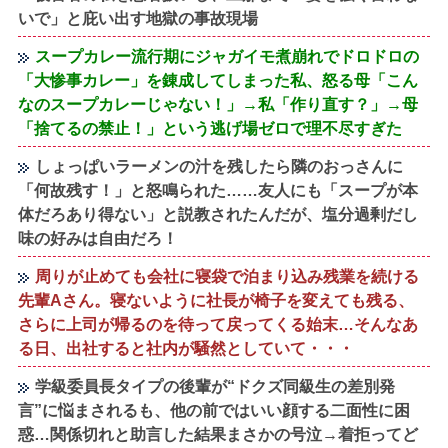
いで」と庇い出す地獄の事故現場
スープカレー流行期にジャガイモ煮崩れでドロドロの
「大惨事カレー」を錬成してしまった私、怒る母「こん
なのスープカレーじゃない！」→私「作り直す？」→母
「捨てるの禁止！」という逃げ場ゼロで理不尽すぎた
しょっぱいラーメンの汁を残したら隣のおっさんに
「何故残す！」と怒鳴られた……友人にも「スープが本
体だろあり得ない」と説教されたんだが、塩分過剰だし
味の好みは自由だろ！
周りが止めても会社に寝袋で泊まり込み残業を続ける
先輩Aさん。寝ないように社長が椅子を変えても残る、
さらに上司が帰るのを待って戻ってくる始末…そんなあ
る日、出社すると社内が騒然としていて・・・
学級委員長タイプの後輩が“ドクズ同級生の差別発
言”に悩まされるも、他の前ではいい顔する二面性に困
惑…関係切れと助言した結果まさかの号泣→着拒ってど