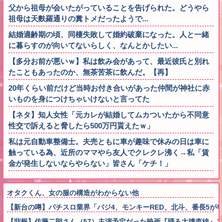
父から祖母が会いたがっていることを告げられた。どうやら
祖母は天麩羅通りの糞トメだったようで...
結婚適齢期の頃、同棲失敗して婚約破棄になった。人と一緒
に暮らすのが向いてないらしく、なんとかしたい...
【多分お前が悪いｗ】私は飲み会があって、最近彼氏と別れ
たこともあったのか、無茶苦茶に飲んだ。【再】
20年くらい前だけど当時お付き合いがあった仲間が神社に赤
いものを身につけちゃいけないと言ってた
【ネタ】知人女性「元カレが結婚してムカついたから不同意
性交で訴えると脅したら500万円貰えたｗ」
私は元自動車整備士。夫売ともに車が趣味で休みの日は車に
触っている為、近所のママやら友人でクレクレ沸く→私「賃
金が発生しないならやらない」皆さん「ケチ！」
オタクくん、女の服の構造がわからない他
【新台の噂】パチスロ業界「バジ4、モンキーRED、北斗、番長5
【悲報】佐藤二朗さん（57）主演予定だった映画『踊る大捜査線』