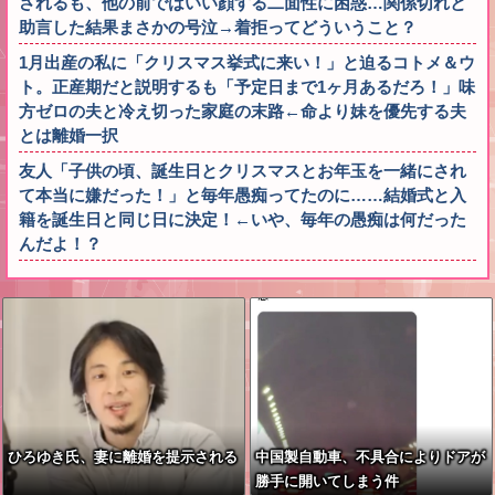
されるも、他の前ではいい顔する二面性に困惑…関係切れと
助言した結果まさかの号泣→着拒ってどういうこと？
1月出産の私に「クリスマス挙式に来い！」と迫るコトメ＆ウ
ト。正産期だと説明するも「予定日まで1ヶ月あるだろ！」味
方ゼロの夫と冷え切った家庭の末路←命より妹を優先する夫
とは離婚一択
友人「子供の頃、誕生日とクリスマスとお年玉を一緒にされ
て本当に嫌だった！」と毎年愚痴ってたのに……結婚式と入
籍を誕生日と同じ日に決定！←いや、毎年の愚痴は何だった
んだよ！？
ひろゆき氏、妻に離婚を提示される
中国製自動車、不具合によりドアが
勝手に開いてしまう件