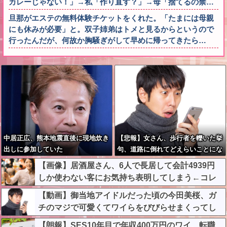
カレーじゃない！」→私「作り直す？」→母「捨てるの禁…
旦那がエステの無料体験チケットをくれた。「たまには母親
にも休みが必要」と。双子姉弟はトメと見るからというので
行ったんだが、何故か胸騒ぎがして早めに帰ってきたら…
中居正広、熊本地震直後に現地炊き
【悲報】女さん、歩行者を轢いた挙
出しに参加していた
句、道路に倒れてどえらいことにな
ってしまうw w w w w w w
【画像】居酒屋さん、6人で長居して会計4939円
しか使わない客にお気持ち表明してしまう←コレ
どっちが悪いんや？？？？？？
【動画】御当地アイドルだった頃の今田美桜、ガ
チのマジで可愛くてワイらをびびらせまくってし
まうw w w w w w w w
【朗報】SES10年目で年収400万円のワイ、転職