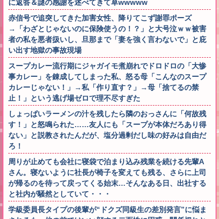
に返答＆謎の感謝を述べてきて草wwwww
赤信号で追突してきた加害女性、降りてこず謝罪ポーズ
→「わざとじゃないのに保険使うの！？」と大号泣ｗｗ被害
者の私を悪者扱いし、旦那まで「妻を強く言わないで」と庇
い出す地獄の事故現場
スープカレー流行期にジャガイモ煮崩れでドロドロの「大惨
事カレー」を錬成してしまった私、怒る母「こんなのスープ
カレーじゃない！」→私「作り直す？」→母「捨てるの禁
止！」という逃げ場ゼロで理不尽すぎた
しょっぱいラーメンの汁を残したら隣のおっさんに「何故残
す！」と怒鳴られた……友人にも「スープが本体だろあり得
ない」と説教されたんだが、塩分過剰だし味の好みは自由だ
ろ！
周りが止めても会社に寝袋で泊まり込み残業を続ける先輩A
さん。寝ないように社長が椅子を変えても残る、さらに上司
が帰るのを待って戻ってくる始末…そんなある日、出社する
と社内が騒然としていて・・・
学級委員長タイプの後輩が“ドクズ同級生の差別発言”に悩ま