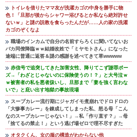
トイレを借りたママ友が洗濯カゴの中身を勝手に物
色！「旦那が後からシャワー浴びるとか私なら絶対許せ
ないｗ」と謎の説教を食らったんだが……人の家の洗濯
カゴのぞくなよ
職場のインカムで自分の名前すらろくに聞いてないお
バカ同僚降臨ｗｗ結婚改姓で「ミヤモトさん」になった
途端に普通に返答＆謎の感謝を述べてきて草wwwww
赤信号で追突してきた加害女性、降りてこず謝罪ポー
ズ→「わざとじゃないのに保険使うの！？」と大号泣ｗ
ｗ被害者の私を悪者扱いし、旦那まで「妻を強く言わな
いで」と庇い出す地獄の事故現場
スープカレー流行期にジャガイモ煮崩れでドロドロの
「大惨事カレー」を錬成してしまった私、怒る母「こん
なのスープカレーじゃない！」→私「作り直す？」→母
「捨てるの禁止！」という逃げ場ゼロで理不尽すぎた
オタクくん、女の服の構造がわからない他