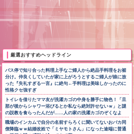
厳選おすすめヘッドライン
バス停で知り合った料理上手なご婦人から絶品手料理をお裾
分け。仲良くしていたが家に上がろうとするご婦人が娘に放
った『失礼すぎる一言』に絶句←手料理は美味しかったのに
性格クセ強すぎ
トイレを借りたママ友が洗濯カゴの中身を勝手に物色！「旦
那が後からシャワー浴びるとか私なら絶対許せないｗ」と謎
の説教を食らったんだが……人の家の洗濯カゴのぞくなよ
職場のインカムで自分の名前すらろくに聞いてないおバカ同
僚降臨ｗｗ結婚改姓で「ミヤモトさん」になった途端に普通