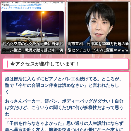
ドイツ空港のウクライナ機に自爆ド
高市首相、公用車を3000万円超の新
ローン接近→職員が蹴り落とす→偶
型センチュリーSUVに変更ｗｗｗｗ
然起爆装置が壊れセーフ
ｗｗｗ
今アクセスが集中しています！
娘は部活に入らずにピアノとバレエを続けてる。ところが、
塾で「今年の合唱コン伴奏は諦めなさい」と言われたらし
く...
おっさんパーカー、短パン、ボディーバッグがダサい！自分
は女だけど、こういうの聞くたびに何が多様性だよって思う
わ
「子供を作らなきゃよかった」思い通りの人生設計にならず
妻へ暴言を吐く友人。離婚を突きつけられ鬱になった友人に