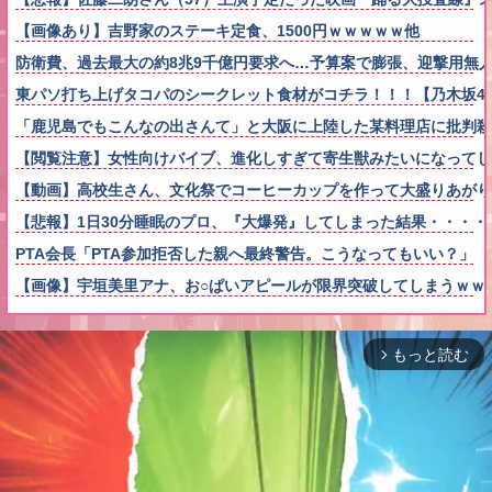
【画像あり】吉野家のステーキ定食、1500円ｗｗｗｗｗ他
防衛費、過去最大の約8兆9千億円要求へ…予算案で膨張、迎撃用無人
東パソ打ち上げタコパのシークレット食材がコチラ！！！【乃木坂4
「鹿児島でもこんなの出さんて」と大阪に上陸した某料理店に批判
【閲覧注意】女性向けバイブ、進化しすぎて寄生獣みたいになってし
【動画】高校生さん、文化祭でコーヒーカップを作って大盛りあがり
【悲報】1日30分睡眠のプロ、『大爆発』してしまった結果・・・・
PTA会長「PTA参加拒否した親へ最終警告。こうなってもいい？」 
【画像】宇垣美里アナ、お○ぱいアピールが限界突破してしまうｗｗ
もっと読む
arrow_forward_ios