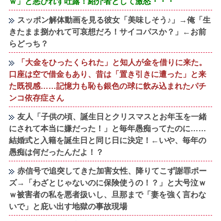
ｗ」と悪びれず吐露！紹介者として激怒・・・
スッポン解体動画を見る彼女「美味しそう♪」→俺「生
きたまま捌かれて可哀想だろ！サイコパスか？」←お前
らどっち？
「大金をひったくられた」と知人が金を借りに来た。
口座は空で借金もあり、昔は「置き引きに遭った」と来
た既視感……記憶力も恥も銀色の球に飲み込まれたパチ
ンコ依存症さん
友人「子供の頃、誕生日とクリスマスとお年玉を一緒
にされて本当に嫌だった！」と毎年愚痴ってたのに……
結婚式と入籍を誕生日と同じ日に決定！←いや、毎年の
愚痴は何だったんだよ！？
赤信号で追突してきた加害女性、降りてこず謝罪ポー
ズ→「わざとじゃないのに保険使うの！？」と大号泣ｗ
ｗ被害者の私を悪者扱いし、旦那まで「妻を強く言わな
いで」と庇い出す地獄の事故現場