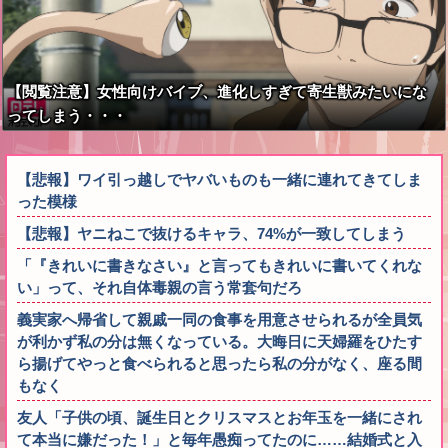
【閲覧注意】女性向けバイブ、進化しすぎて寄生獣みたいにな
ってしまう・・・
【悲報】ワイ引っ越しでヤバいものも一緒に連れてきてしま
った模様
【悲報】ヤニねこで抜けるキャラ、74%が一致してしまう
「『きれいに書きなさい』と言ってもきれいに書いてくれな
い」って、それ自体毒親の言う常套句だろ
義実家へ帰省して親戚一同の食事を用意させられるが全員気
が利かず私の分は無くなっている。大晦日に天婦羅をひたす
ら揚げてやっと食べられると思ったら私の分がなく、座る間
もなく
友人「子供の頃、誕生日とクリスマスとお年玉を一緒にされ
て本当に嫌だった！」と毎年愚痴ってたのに……結婚式と入