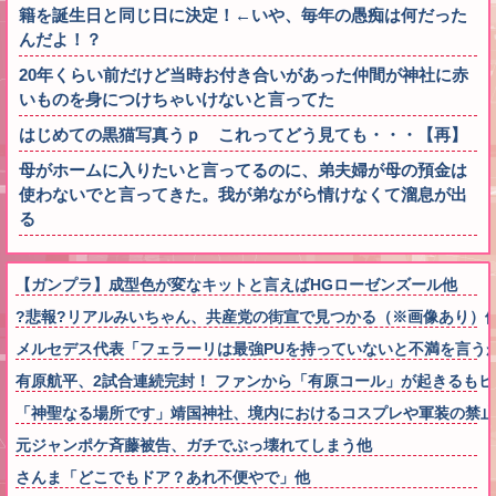
籍を誕生日と同じ日に決定！←いや、毎年の愚痴は何だった
んだよ！？
20年くらい前だけど当時お付き合いがあった仲間が神社に赤
いものを身につけちゃいけないと言ってた
はじめての黒猫写真うｐ これってどう見ても・・・【再】
母がホームに入りたいと言ってるのに、弟夫婦が母の預金は
使わないでと言ってきた。我が弟ながら情けなくて溜息が出
る
【ガンプラ】成型色が変なキットと言えばHGローゼンズール他
?悲報?リアルみいちゃん、共産党の街宣で見つかる（※画像あり）
メルセデス代表「フェラーリは最強PUを持っていないと不満を言う
有原航平、2試合連続完封！ ファンから「有原コール」が起きるも
「神聖なる場所です」靖国神社、境内におけるコスプレや軍装の禁止
元ジャンポケ斉藤被告、ガチでぶっ壊れてしまう他
さんま「どこでもドア？あれ不便やで」他