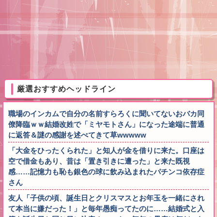
厳選おすすめヘッドライン
職場のインカムで自分の名前すらろくに聞いてないおバカ同
僚降臨ｗｗ結婚改姓で「ミヤモトさん」になった途端に普通
に返答＆謎の感謝を述べてきて草wwwww
「大金をひったくられた」と知人が金を借りに来た。口座は
空で借金もあり、昔は「置き引きに遭った」と来た既視
感……記憶力も恥も銀色の球に飲み込まれたパチンコ依存症
さん
友人「子供の頃、誕生日とクリスマスとお年玉を一緒にされ
て本当に嫌だった！」と毎年愚痴ってたのに……結婚式と入