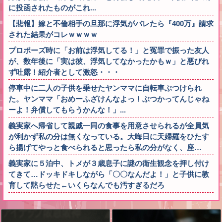
に投函されたものがこれ...
【悲報】嫁と不倫相手の旦那に浮気がバレたら『400万』請求
された結果がコレｗｗｗｗ
プロポーズ時に「お前は浮気してる！」と冤罪で振った友人
が、数年後に「実は彼、浮気してなかったかもｗ」と悪びれ
ず吐露！紹介者として激怒・・・
停車中に二人の子供を乗せたヤンママに自転車ぶつけられ
た。ヤンママ「おめーふざけんなよっ！ぶつかってんじゃね
ーよ！弁償してもらうかんな！」...
義実家へ帰省して親戚一同の食事を用意させられるが全員気
が利かず私の分は無くなっている。大晦日に天婦羅をひたす
ら揚げてやっと食べられると思ったら私の分がなく、座…
義実家に５泊中、トメが３歳息子に謎の衛生観念を押し付け
てきて…ドッキドキしながら「〇〇なんだよ！」と子供に教
育して黙らせた←いくらなんでも汚すぎるだろ