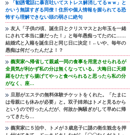
「勧誘電話に暴言吐いてストレス解消してるｗｗ」と
かいう無謀すぎる同僚！住所や個人情報を握られてる恐
怖すら理解できない頭の弱さに絶句
友人「子供の頃、誕生日とクリスマスとお年玉を一緒
にされて本当に嫌だった！」と毎年愚痴ってたのに……
結婚式と入籍を誕生日と同じ日に決定！←いや、毎年の
愚痴は何だったんだよ！？
義実家へ帰省して親戚一同の食事を用意させられるが
全員気が利かず私の分は無くなっている。大晦日に天婦
羅をひたすら揚げてやっと食べられると思ったら私の分
がなく、座…
旦那がエステの無料体験チケットをくれた。「たまに
は母親にも休みが必要」と。双子姉弟はトメと見るから
というので行ったんだが、何故か胸騒ぎがして早めに帰
ってきたら…
義実家に５泊中、トメが３歳息子に謎の衛生観念を押