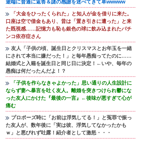
途端に普通に返答＆謎の感謝を述べてきて草wwwww
「大金をひったくられた」と知人が金を借りに来た。
口座は空で借金もあり、昔は「置き引きに遭った」と来
た既視感……記憶力も恥も銀色の球に飲み込まれたパチ
ンコ依存症さん
友人「子供の頃、誕生日とクリスマスとお年玉を一緒
にされて本当に嫌だった！」と毎年愚痴ってたのに……
結婚式と入籍を誕生日と同じ日に決定！←いや、毎年の
愚痴は何だったんだよ！？
「子供を作らなきゃよかった」思い通りの人生設計に
ならず妻へ暴言を吐く友人。離婚を突きつけられ鬱にな
った友人にかけた『最後の一言』←後味が悪すぎて心が
痛む
プロポーズ時に「お前は浮気してる！」と冤罪で振っ
た友人が、数年後に「実は彼、浮気してなかったかも
ｗ」と悪びれず吐露！紹介者として激怒・・・