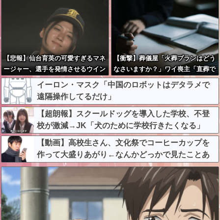
【悲報】仙台育英の可愛すぎるマネ
【衝撃】葬儀屋「火葬プランはどう
ージャー、選手を発情させるウイン
なさいますか？」ワイ喪主「直葬で
ク
(即答)」→結果ァw w w w w w w w
イーロン・マスク「中国のロボットはデタラメで
w w
遠隔操作してるだけ」
【超朗報】スクールドッグを導入した学校、不登
校が激減→JK「犬のために学校行きたくなる」
【動画】高校生さん、文化祭でコーヒーカップを
作って大盛りあがり←なんかどっかで見たことあ
ると話題に