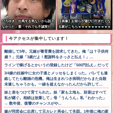
ひろゆき「出馬する気ないから話さ
【画像】お前らが遊びに行きたくな
なかった」妻「それでも不誠実だ
る家がこちらｗｗｗｗｗｗｗｗｗｗ
ろ」→離婚協議へｗｗｗｗｗ
ｗｗｗｗｗｗｗｗｗｗｗｗｗｗｗｗ
ｗｗｗｗｗｗ
今アクセスが集中しています！
離婚して5年。元嫁が養育費を請求してきた。俺「は？子供何
歳？」元嫁「3歳だよ！慰謝料をさっさと払え！」…
ラインで稼げるとかいうの登録したけど「500円払え」だって
3/4嫁の妊娠中に女の子達とメッセをしまくった。バレても連
絡してたら離婚の危機。俺は生まれつき病弱だからまた自殺
未遂しちゃうかも。一線を超えなかったんだから許して…
妹と差をつけて育てられた。妹「家も土地も、財産はすべて
私が継ぐ。相続は放棄して」母「うんうん」私「わかった」
→ 数年後、復讐のチャンスがや...
嫁が同窓会に出席して元カレと再会して失踪。1年後に俺の家