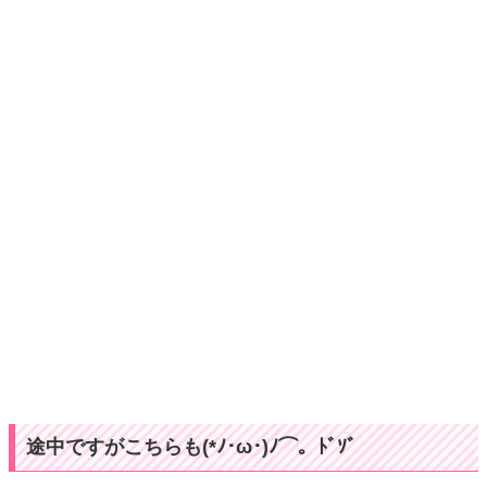
途中ですがこちらも(*ﾉ･ω･)ﾉ⌒。ﾄﾞｿﾞ