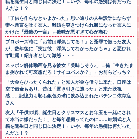
籍を誕生日と同じ日に決定！←いや、毎年の愚痴は何だった
んだよ！？
「子供を作らなきゃよかった」思い通りの人生設計にならず
妻へ暴言を吐く友人。離婚を突きつけられ鬱になった友人に
かけた『最後の一言』←後味が悪すぎて心が痛む
プロポーズ時に「お前は浮気してる！」と冤罪で振った友人
が、数年後に「実は彼、浮気してなかったかもｗ」と悪びれ
ず吐露！紹介者として激怒・・・
スッポン解体動画を見る彼女「美味しそう♪」→俺「生きたま
ま捌かれて可哀想だろ！サイコパスか？」←お前らどっち？
「大金をひったくられた」と知人が金を借りに来た。口座は
空で借金もあり、昔は「置き引きに遭った」と来た既視
感……記憶力も恥も銀色の球に飲み込まれたパチンコ依存症
さん
友人「子供の頃、誕生日とクリスマスとお年玉を一緒にされ
て本当に嫌だった！」と毎年愚痴ってたのに……結婚式と入
籍を誕生日と同じ日に決定！←いや、毎年の愚痴は何だった
んだよ！？