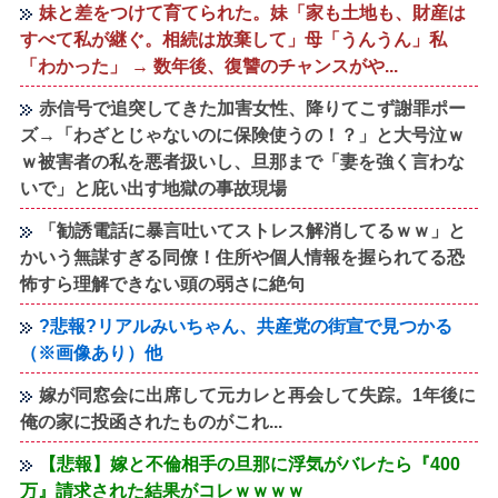
妹と差をつけて育てられた。妹「家も土地も、財産は
すべて私が継ぐ。相続は放棄して」母「うんうん」私
「わかった」 → 数年後、復讐のチャンスがや...
赤信号で追突してきた加害女性、降りてこず謝罪ポー
ズ→「わざとじゃないのに保険使うの！？」と大号泣ｗ
ｗ被害者の私を悪者扱いし、旦那まで「妻を強く言わな
いで」と庇い出す地獄の事故現場
「勧誘電話に暴言吐いてストレス解消してるｗｗ」と
かいう無謀すぎる同僚！住所や個人情報を握られてる恐
怖すら理解できない頭の弱さに絶句
?悲報?リアルみいちゃん、共産党の街宣で見つかる
（※画像あり）他
嫁が同窓会に出席して元カレと再会して失踪。1年後に
俺の家に投函されたものがこれ...
【悲報】嫁と不倫相手の旦那に浮気がバレたら『400
万』請求された結果がコレｗｗｗｗ