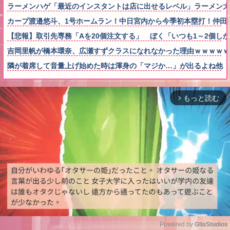
ラーメンハゲ「最近のインスタントは店に出せるレベル」ラーメン大
カープ渡邉悠斗、1号ホームラン！中日宮内から今季初本塁打！仲田
【悲報】取引先専務「Aを20個注文する」 ぼく「いつも1～2個し
吉岡里帆が橋本環奈、広瀬すずクラスになれなかった理由ｗｗｗｗｗ
隣が着席して音量上げ始めた時は渾身の「マジか…」が出るよね他
もっと読む
arrow_forward_ios
Powered by 
GliaStudios