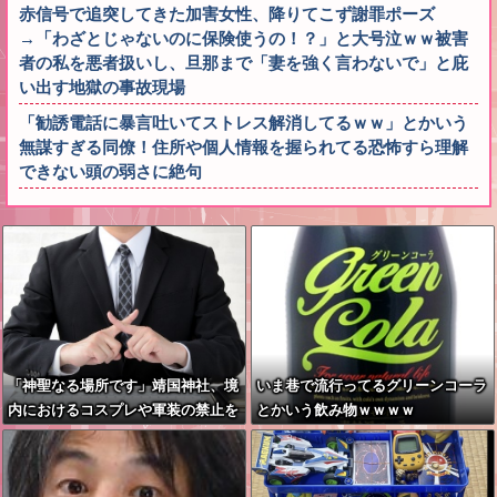
赤信号で追突してきた加害女性、降りてこず謝罪ポーズ
→「わざとじゃないのに保険使うの！？」と大号泣ｗｗ被害
者の私を悪者扱いし、旦那まで「妻を強く言わないで」と庇
い出す地獄の事故現場
「勧誘電話に暴言吐いてストレス解消してるｗｗ」とかいう
無謀すぎる同僚！住所や個人情報を握られてる恐怖すら理解
できない頭の弱さに絶句
「神聖なる場所です」靖国神社、境
いま巷で流行ってるグリーンコーラ
内におけるコスプレや軍装の禁止を
とかいう飲み物ｗｗｗｗ
発表