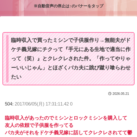
※自動音声の停止は↑のバナーをタップ
M
u
t
e
臨時収入で買ったミシンで子供服作り→無能夫がド
ケチ義兄嫁にチクって『手元にある生地で適当に作
って（笑）』とクレクレされた件。「作ってやりゃ
ーいいじゃん」とほざくバカ夫に跳び蹴り喰らわせ
たい
2026.05.21
504:
2017/06/05(月) 17:31:11.42 0
臨時収入があったのでミシンとロックミシンを購入して
友人の依頼で子供服を作ってる
バカ夫がそれをドケチ義兄嫁に話してクレクレされてて鬱