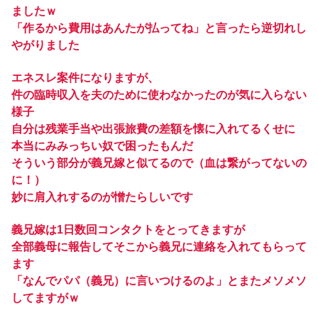
ましたｗ
「作るから費用はあんたが払ってね」と言ったら逆切れし
やがりました
エネスレ案件になりますが、
件の臨時収入を夫のために使わなかったのが気に入らない
様子
自分は残業手当や出張旅費の差額を懐に入れてるくせに
本当にみみっちい奴で困ったもんだ
そういう部分が義兄嫁と似てるので（血は繋がってないの
に！）
妙に肩入れするのが憎たらしいです
義兄嫁は1日数回コンタクトをとってきますが
全部義母に報告してそこから義兄に連絡を入れてもらって
ます
「なんでパパ（義兄）に言いつけるのよ」とまたメソメソ
してますがｗ