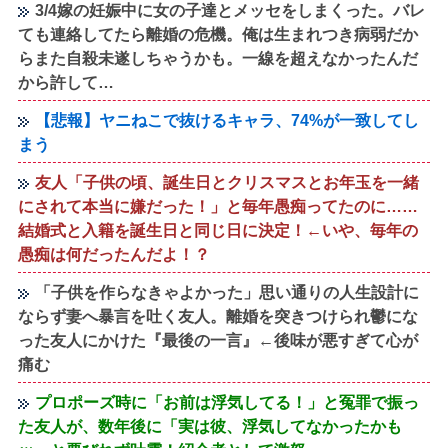
3/4嫁の妊娠中に女の子達とメッセをしまくった。バレ
ても連絡してたら離婚の危機。俺は生まれつき病弱だか
らまた自殺未遂しちゃうかも。一線を超えなかったんだ
から許して…
【悲報】ヤニねこで抜けるキャラ、74%が一致してし
まう
友人「子供の頃、誕生日とクリスマスとお年玉を一緒
にされて本当に嫌だった！」と毎年愚痴ってたのに……
結婚式と入籍を誕生日と同じ日に決定！←いや、毎年の
愚痴は何だったんだよ！？
「子供を作らなきゃよかった」思い通りの人生設計に
ならず妻へ暴言を吐く友人。離婚を突きつけられ鬱にな
った友人にかけた『最後の一言』←後味が悪すぎて心が
痛む
プロポーズ時に「お前は浮気してる！」と冤罪で振っ
た友人が、数年後に「実は彼、浮気してなかったかも