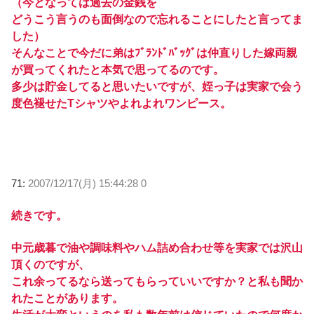
（今となっては過去の金銭を
どうこう言うのも面倒なので忘れることにしたと言ってま
した）
そんなことで今だに弟はﾌﾞﾗﾝﾄﾞﾊﾞｯｸﾞは仲直りした嫁両親
が買ってくれたと本気で思ってるのです。
多少は貯金してると思いたいですが、姪っ子は実家で会う
度色褪せたTシャツやよれよれワンピース。
71:
2007/12/17(月) 15:44:28 0
続きです。
中元歳暮で油や調味料やハム詰め合わせ等を実家では沢山
頂くのですが、
これ余ってるなら送ってもらっていいですか？と私も聞か
れたことがあります。