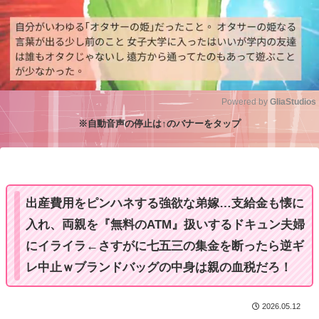
Powered by 
GliaStudios
※自動音声の停止は↑のバナーをタップ
M
u
t
e
出産費用をピンハネする強欲な弟嫁…支給金も懐に
入れ、両親を『無料のATM』扱いするドキュン夫婦
にイライラ←さすがに七五三の集金を断ったら逆ギ
レ中止ｗブランドバッグの中身は親の血税だろ！
2026.05.12