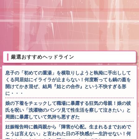
厳選おすすめヘッドライン
息子の「初めての重湯」を横取りしようと執拗に手出しして
くる同居姑にイライラが止まらない！何度断っても鍋の蓋を
開けてかき混ぜ、結局『姑との合作』という不快すぎる形
に・・・
娘の下着をチェックして職場に暴露する狂気の母親！娘の彼
氏を呪い「洗濯物のパンツ見て性生活を察して泣きたい」と
周囲に暴露していて気持ち悪すぎた
妊娠報告時に義両親から「障害が心配。生まれるまでおめで
とうは言えない」と言われた日の不快感が一生許せない！何