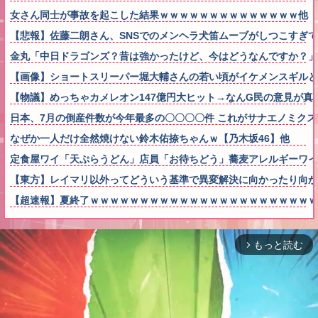
女さん同士が事故を起こした結果ｗｗｗｗｗｗｗｗｗｗｗｗｗｗ他
【悲報】佐藤二朗さん、SNSでのメンヘラ犬笛ムーブがしつこすぎ
金丸「中日ドラゴンズ？昔は強かったけど、今はどうなんですか？」
【画像】ショートスリーパー堀大輔さんの若い頃がイケメンスギル
【物議】めっちゃカメレオン147億円大ヒット→なんG民の意見が真
日本、7月の倒産件数が今年最多の〇〇〇〇件 これがサナエノミク
なぜか一人だけ全然焼けない鈴木佑捺ちゃんｗ【乃木坂46】他
定食屋ワイ「天ぷらうどん」店員「お待ちどう」蕎麦アレルギーワイ
【東方】レイマリ以外ってどういう基準で異変解決に向かったり向か
【超速報】夏終了ｗｗｗｗｗｗｗｗｗｗｗｗｗｗｗｗｗｗｗｗｗｗｗ
もっと読む
arrow_forward_ios