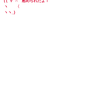
(‘(ﾟ∀ﾟ∩ 慰められたよ！
ヽ 〈
ヽヽ_)