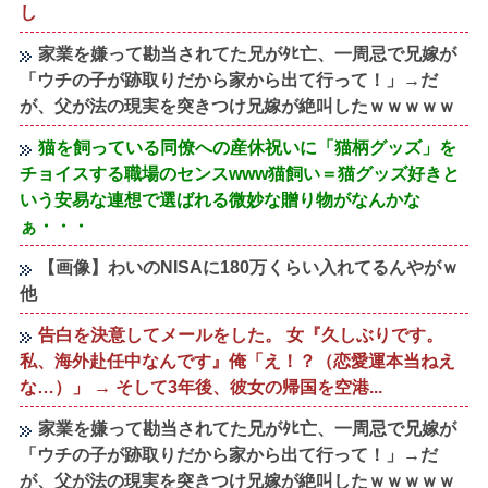
し
家業を嫌って勘当されてた兄がﾀﾋ亡、一周忌で兄嫁が
「ウチの子が跡取りだから家から出て行って！」→だ
が、父が法の現実を突きつけ兄嫁が絶叫したｗｗｗｗｗ
猫を飼っている同僚への産休祝いに「猫柄グッズ」を
チョイスする職場のセンスwww猫飼い＝猫グッズ好きと
いう安易な連想で選ばれる微妙な贈り物がなんかな
ぁ・・・
【画像】わいのNISAに180万くらい入れてるんやがｗ
他
告白を決意してメールをした。 女『久しぶりです。
私、海外赴任中なんです』俺「え！？（恋愛運本当ねえ
な…）」 → そして3年後、彼女の帰国を空港...
家業を嫌って勘当されてた兄がﾀﾋ亡、一周忌で兄嫁が
「ウチの子が跡取りだから家から出て行って！」→だ
が、父が法の現実を突きつけ兄嫁が絶叫したｗｗｗｗｗ