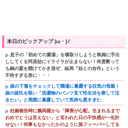
本日のピックアップ |ω・)ﾉ
息子の「初めての重湯」を横取りしようと執拗に手出
ししてくる同居姑にイライラが止まらない！何度断って
も鍋の蓋を開けてかき混ぜ、結局『姑との合作』という
不快すぎる形に・・・
娘の下着をチェックして職場に暴露する狂気の母親！
娘の彼氏を呪い「洗濯物のパンツ見て性生活を察して泣
きたい」と周囲に暴露していて気持ち悪すぎた
妊娠報告時に義両親から「障害が心配。生まれるまで
おめでとうは言えない」と言われた日の不快感が一生許
せない！何事もなかったかのように孫フィーバーしてる