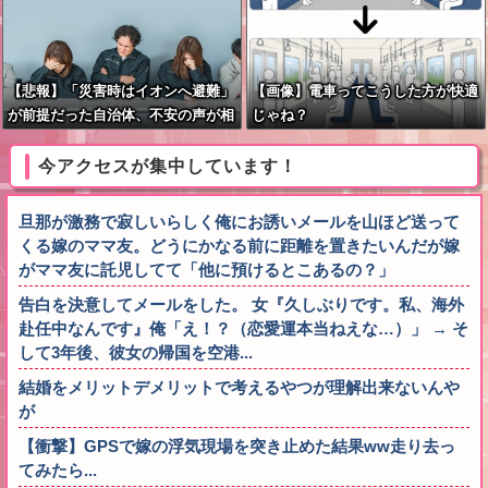
【悲報】「災害時はイオンへ避難」
【画像】電車ってこうした方が快適
が前提だった自治体、不安の声が相
じゃね？
次ぐ
今アクセスが集中しています！
旦那が激務で寂しいらしく俺にお誘いメールを山ほど送って
くる嫁のママ友。どうにかなる前に距離を置きたいんだが嫁
がママ友に託児してて「他に預けるとこあるの？」
告白を決意してメールをした。 女『久しぶりです。私、海外
赴任中なんです』俺「え！？（恋愛運本当ねえな…）」 → そ
して3年後、彼女の帰国を空港...
結婚をメリットデメリットで考えるやつが理解出来ないんや
が
【衝撃】GPSで嫁の浮気現場を突き止めた結果ww走り去っ
てみたら...