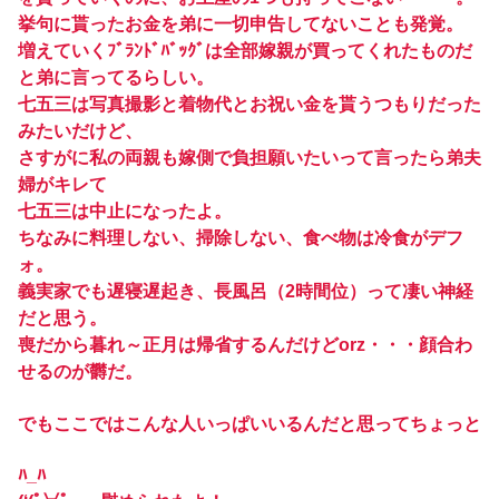
挙句に貰ったお金を弟に一切申告してないことも発覚。
増えていくﾌﾞﾗﾝﾄﾞﾊﾞｯｸﾞは全部嫁親が買ってくれたものだ
と弟に言ってるらしい。
七五三は写真撮影と着物代とお祝い金を貰うつもりだった
みたいだけど、
さすがに私の両親も嫁側で負担願いたいって言ったら弟夫
婦がキレて
七五三は中止になったよ。
ちなみに料理しない、掃除しない、食べ物は冷食がデフ
ォ。
義実家でも遅寝遅起き、長風呂（2時間位）って凄い神経
だと思う。
喪だから暮れ～正月は帰省するんだけどorz・・・顔合わ
せるのが欝だ。
でもここではこんな人いっぱいいるんだと思ってちょっと
ﾊ_ﾊ