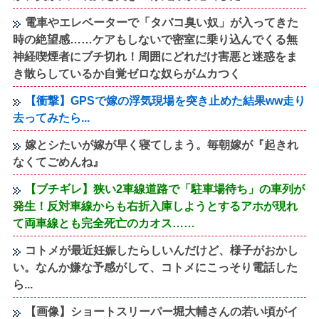
電車やエレベーターで「タバコ臭い奴」が入ってきた
時の絶望感……ケアもしないで密室に乗り込んでくる無
神経喫煙者にブチ切れ！周囲にどれだけ害悪と迷惑をま
き散らしているか自覚ゼロな奴らがムカつく
【衝撃】GPSで嫁の浮気現場を突き止めた結果ww走り
去ってみたら...
嫁とシたいが嫁が早く寝てしまう。毎朝嫁が『起きれ
なくてごめんね』
【ブチギレ】狭い2車線道路で「駐車場待ち」の車列が
発生！反対車線からも右折入庫しようとするアホが現れ
て両車線とも完全死亡のカオス……
コトメが最近妊娠したらしいんだけど、様子がおかし
い。なんか嫌な予感がして、コトメにこっそり電話した
ら...
【画像】ショートスリーパー堀大輔さんの若い頃がイ