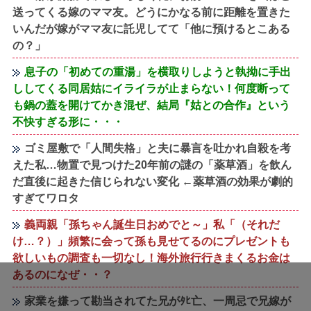
送ってくる嫁のママ友。どうにかなる前に距離を置きた
いんだが嫁がママ友に託児してて「他に預けるとこある
の？」
息子の「初めての重湯」を横取りしようと執拗に手出
ししてくる同居姑にイライラが止まらない！何度断って
も鍋の蓋を開けてかき混ぜ、結局『姑との合作』という
不快すぎる形に・・・
ゴミ屋敷で「人間失格」と夫に暴言を吐かれ自殺を考
えた私…物置で見つけた20年前の謎の「薬草酒」を飲ん
だ直後に起きた信じられない変化 ←薬草酒の効果が劇的
すぎてワロタ
義両親「孫ちゃん誕生日おめでと～」私「（それだ
け…？）」頻繁に会って孫も見せてるのにプレゼントも
欲しいもの調査も一切なし！海外旅行行きまくるお金は
あるのになぜ・・？
家業を嫌って勘当されてた兄がﾀﾋ亡、一周忌で兄嫁が