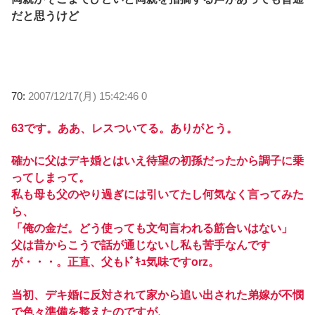
だと思うけど
70:
2007/12/17(月) 15:42:46 0
63です。ああ、レスついてる。ありがとう。
確かに父はデキ婚とはいえ待望の初孫だったから調子に乗
ってしまって。
私も母も父のやり過ぎには引いてたし何気なく言ってみた
ら、
「俺の金だ。どう使っても文句言われる筋合いはない」
父は昔からこうで話が通じないし私も苦手なんです
が・・・。正直、父もﾄﾞｷｭ気味ですorz。
当初、デキ婚に反対されて家から追い出された弟嫁が不憫
で色々準備を整えたのですが、