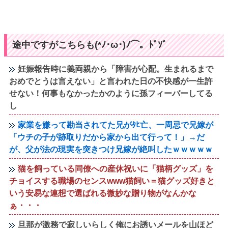
途中ですがこちらも(*ﾉ･ω･)ﾉ⌒。ﾄﾞｿﾞ
妊娠報告時に義両親から「障害が心配。生まれるまで
おめでとうは言えない」と言われた日の不快感が一生許
せない！何事もなかったかのように孫フィーバーしてる
し
家業を嫌って勘当されてた兄がﾀﾋ亡、一周忌で兄嫁が
「ウチの子が跡取りだから家から出て行って！」→だ
が、父が法の現実を突きつけ兄嫁が絶叫したｗｗｗｗｗ
猫を飼っている同僚への産休祝いに「猫柄グッズ」を
チョイスする職場のセンスwww猫飼い＝猫グッズ好きと
いう安易な連想で選ばれる微妙な贈り物がなんかな
ぁ・・・
旦那が激務で寂しいらしく俺にお誘いメールを山ほど