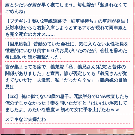
嫁とシたいが嫁が早く寝てしまう。毎朝嫁が『起きれなくて
ごめんね』
【ブチギレ】狭い2車線道路で「駐車場待ち」の車列が発生！
反対車線からも右折入庫しようとするアホが現れて両車線と
も完全死亡のカオス……
【因果応報】 昔勤めていた会社に、気に入らない女性社員を
徹底的にいびり倒す５０代お局がいたのだが、会社を辞めた
後に聞いた話が衝撃だった。
皆が集まってる席で、義弟嫁「私、義兄さん(私夫)と昔体の
関係がありました」と宣言。誰が否定しても「義兄さんが覚
えてないだけ」夫激怒。私「だったら？ｗ」→義弟嫁の目論
見は…
【1/2】 俺に似てない3歳の息子。冗談半分でDNA検査したら
俺の子じゃなかった！妻を問いただすと「はいはい浮気して
ましたよ」みたいな態度ｗ 初めて女に手を上げたわｗｗ
ステキなご夫婦だわ