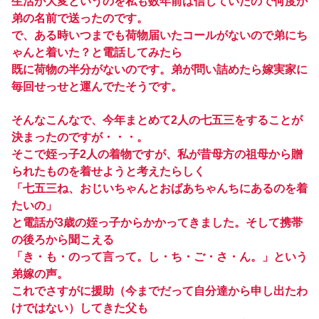
生活が大変というのを私も数年前は信じていたので何度か
弟の名前で送ったのです。
で、ある時いつまでも荷物届いたコールがないので弟にち
ゃんと着いた？と電話してみたら
既に荷物の半分がないのです。弟が問い詰めたら嫁実家に
毎回せっせと運んでたそうです。
そんなこんなで、今年まとめて2人の七五三をすることが
決まったのですが・・・。
そこで姪っ子2人の着物ですが、私が昔母方の祖母から贈
られたものを着せようと考えたらしく
「七五三ね、おじいちゃんとおばあちゃんちにあるのを着
たいの」
と電話が3歳の姪っ子からかかってきました。そして携帯
の後ろから聞こえる
「き・も・のって言って。し・ち・ご・さ・ん。」という
弟嫁の声。
これでさすがに援助（今までだって自分達から申し出たわ
けではない）してきた父も