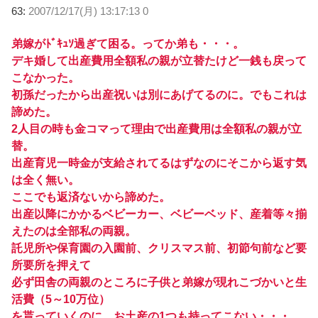
63:
2007/12/17(月) 13:17:13 0
弟嫁がﾄﾞｷｭｿ過ぎて困る。ってか弟も・・・。
デキ婚して出産費用全額私の親が立替たけど一銭も戻って
こなかった。
初孫だったから出産祝いは別にあげてるのに。でもこれは
諦めた。
2人目の時も金コマって理由で出産費用は全額私の親が立
替。
出産育児一時金が支給されてるはずなのにそこから返す気
は全く無い。
ここでも返済ないから諦めた。
出産以降にかかるベビーカー、ベビーベッド、産着等々揃
えたのは全部私の両親。
託児所や保育園の入園前、クリスマス前、初節句前など要
所要所を押えて
必ず田舎の両親のところに子供と弟嫁が現れこづかいと生
活費（5～10万位）
を貰っていくのに、お土産の1つも持ってこない・・・。