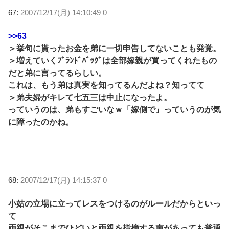
67:
2007/12/17(月) 14:10:49 0
>>63
＞挙句に貰ったお金を弟に一切申告してないことも発覚。
＞増えていくﾌﾞﾗﾝﾄﾞﾊﾞｯｸﾞは全部嫁親が買ってくれたもの
だと弟に言ってるらしい。
これは、もう弟は真実を知ってるんだよね？知ってて
＞弟夫婦がキレて七五三は中止になったよ。
っていうのは、弟もすごいなｗ「嫁側で」っていうのが気
に障ったのかね。
68:
2007/12/17(月) 14:15:37 0
小姑の立場に立ってレスをつけるのがルールだからといっ
て
両親がそこまでひどいと両親を指摘する声があっても普通