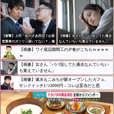
【衝撃】上司「あのさあ田沼？お前
【画像】女さん「パパ活してた過去
営業車のガソリン抜いてない？」俺
なんていちいち覚えていません」
「はぁ？どういうことすか？」上司
【画像】ワイ底辺期間工の夕食がこちらｗｗｗｗ
「自分の車に入れ替えたりしてな
ｗ
い？？」←これw w w w w w
【画像】女さん「パパ活してた過去なんていちい
ち覚えていません」
【画像】速水もこみちが新オープンしたカフェ、
サンドイッチ1つ3000円←コレは妥当だと思
う？？？？？？