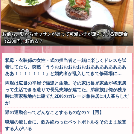
お前ら、朝からオッサンが握って可愛い子が運んでくる朝定食
（2200円）頼める？
私母・衣装係の女性・式の担当者と一緒に楽しくドレスを試
着してたら、突然「ううおおおおおおおおああああああああ
ああ！！！！！！！」と婚約者が乱入してきて修羅場に…
両親は広目の平屋で猫達と生活。その家は長兄家族が将来戻
って生活できる造りで長兄夫婦が建てた。弟家族は俺が独身
時に実家敷地内に建てた2DKのガレージ兼住居に4人暮らしだ
が
猫の運動会ってどんなことするものなの？【再】
職場の流し台に、飲み終わったペットボトルをそのまま放置
する人がいる