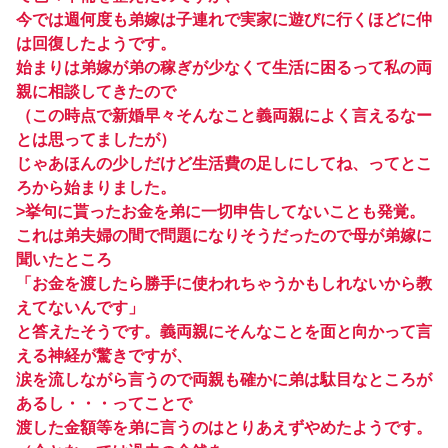
今では週何度も弟嫁は子連れで実家に遊びに行くほどに仲
は回復したようです。
始まりは弟嫁が弟の稼ぎが少なくて生活に困るって私の両
親に相談してきたので
（この時点で新婚早々そんなこと義両親によく言えるなー
とは思ってましたが）
じゃあほんの少しだけど生活費の足しにしてね、ってとこ
ろから始まりました。
>挙句に貰ったお金を弟に一切申告してないことも発覚。
これは弟夫婦の間で問題になりそうだったので母が弟嫁に
聞いたところ
「お金を渡したら勝手に使われちゃうかもしれないから教
えてないんです」
と答えたそうです。義両親にそんなことを面と向かって言
える神経が驚きですが、
涙を流しながら言うので両親も確かに弟は駄目なところが
あるし・・・ってことで
渡した金額等を弟に言うのはとりあえずやめたようです。