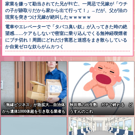
家業を嫌って勘当されてた兄がﾀﾋ亡、一周忌で兄嫁が「ウチ
の子が跡取りだから家から出て行って！」→だが、父が法の
現実を突きつけ兄嫁が絶叫したｗｗｗｗｗ
電車やエレベーターで「タバコ臭い奴」が入ってきた時の絶
望感……ケアもしないで密室に乗り込んでくる無神経喫煙者
にブチ切れ！周囲にどれだけ害悪と迷惑をまき散らしている
か自覚ゼロな奴らがムカつく
「無縁ビジネス」が急拡大…自治体
秋田県の出生数 ガチで終わる ど
から遺体1000体超を引き取る業者も
うすんのこれ