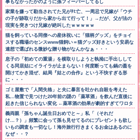
事もなかったかのように孫フィーバーしてるし
家業を嫌って勘当されてた兄がﾀﾋ亡、一周忌で兄嫁が「ウチ
の子が跡取りだから家から出て行って！」→だが、父が法の
現実を突きつけ兄嫁が絶叫したｗｗｗｗｗ
猫を飼っている同僚への産休祝いに「猫柄グッズ」をチョイ
スする職場のセンスwww猫飼い＝猫グッズ好きという安易な
連想で選ばれる微妙な贈り物がなんかなぁ・・・
息子の「初めての重湯」を横取りしようと執拗に手出しして
くる同居姑にイライラが止まらない！何度断っても鍋の蓋を
開けてかき混ぜ、結局『姑との合作』という不快すぎる形
に・・・
ゴミ屋敷で「人間失格」と夫に暴言を吐かれ自殺を考えた
私…物置で見つけた20年前の謎の「薬草酒」を飲んだ直後に
起きた信じられない変化 ←薬草酒の効果が劇的すぎてワロタ
義両親「孫ちゃん誕生日おめでと～」私「（それだ
け…？）」頻繁に会って孫も見せてるのにプレゼントも欲し
いもの調査も一切なし！海外旅行行きまくるお金はあるのに
なぜ・・？