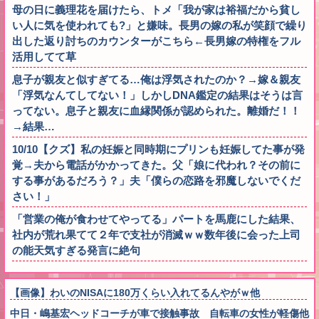
母の日に義理花を届けたら、トメ「我が家は裕福だから貧し
い人に気を使われても?」と嫌味。長男の嫁の私が笑顔で繰り
出した返り討ちのカウンターがこちら←長男嫁の特権をフル
活用してて草
息子が親友と似すぎてる…俺は浮気されたのか？→嫁＆親友
「浮気なんてしてない！」しかしDNA鑑定の結果はそうは言
ってない。息子と親友に血縁関係が認められた。離婚だ！！
→結果…
10/10【クズ】私の妊娠と同時期にプリンも妊娠してた事が発
覚→夫から電話がかかってきた。父「娘に代われ？その前に
する事があるだろう？」夫「僕らの恋路を邪魔しないでくだ
さい！」
「営業の俺が食わせてやってる」パートを馬鹿にした結果、
社内が荒れ果てて２年で支社が消滅ｗｗ数年後に会った上司
の能天気すぎる発言に絶句
【画像】わいのNISAに180万くらい入れてるんやがｗ他
中日・嶋基宏ヘッドコーチが車で接触事故 自転車の女性が軽傷他