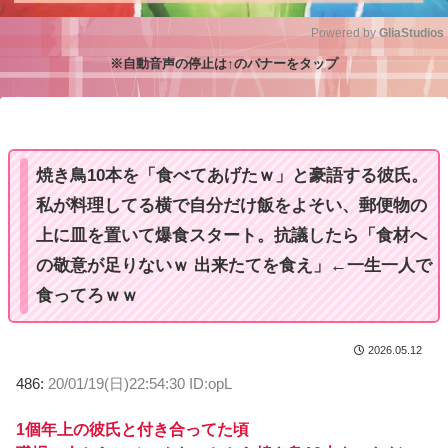
Powered by 
GliaStudios
※自動音声の停止は↑のバナーをタップ
M
u
t
e
焼き鳥10本を「食べてあげたｗ」と豪語する彼氏。
私が料理してる横で自分だけ飯をよそい、郵便物の
上に皿を置いて爆食スタート。抗議したら「食材へ
の敬意が足りないｗ 出来たてを食え」←一生一人で
食ってろｗｗ
2026.05.12
486:
20/01/19(日)22:54:30 ID:opL
1個年上の彼氏と付き合ってた頃