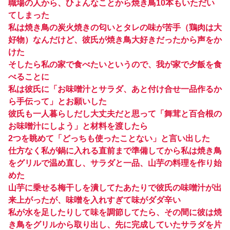
職場の人から、ひょんなことから焼き鳥10本もいただい
てしまった
私は焼き鳥の炭火焼きの匂いとタレの味が苦手（鶏肉は大
好物）なんだけど、彼氏が焼き鳥大好きだったから声をか
けた
そしたら私の家で食べたいというので、我が家で夕飯を食
べることに
私は彼氏に「お味噌汁とサラダ、あと付け合せ一品作るか
ら手伝って」とお願いした
彼氏も一人暮らしだし大丈夫だと思って「舞茸と百合根の
お味噌汁にしよう」と材料を渡したら
2つを眺めて「どっちも使ったことない」と言い出した
仕方なく私が鍋に入れる直前まで準備してから私は焼き鳥
をグリルで温め直し、サラダと一品、山芋の料理を作り始
めた
山芋に乗せる梅干しを潰してたあたりで彼氏の味噌汁が出
来上がったが、味噌を入れすぎて味がダダ辛い
私が水を足したりして味を調節してたら、その間に彼は焼
き鳥をグリルから取り出し、先に完成していたサラダを片