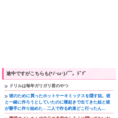
途中ですがこちらも(*ﾉ･ω･)ﾉ⌒。ﾄﾞｿﾞ
ドリルは毎年ガリガリ君のやつ
彼のために買ったホットケーキミックスを隠す姑。彼
と一緒に作ろうとしていたのに寝起きで出てきた姑と彼
が勝手に作り始めた←二人で作る約束どこ行ったん…