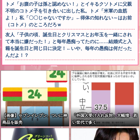
トメ「お腹の子は孫と認めない！」とイキるクソトメに父親
不明のコトメ子を引き合いに出した私。トメ「米軍の血筋
よ！」私「〇〇じゃないですか」←得体の知れない～はお前
（コトメ）のところだろｗ
友人「子供の頃、誕生日とクリスマスとお年玉を一緒にされ
て本当に嫌だった！」と毎年愚痴ってたのに……結婚式と入
籍を誕生日と同じ日に決定！←いや、毎年の愚痴は何だった
んだよ！？
【画像】セブンイレブン、ついに神
「外国人受け入れ反対」大幅増 若
商品を販売
い世代で多く