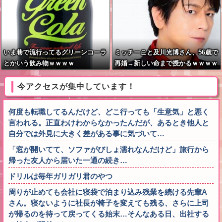
いま巷で流行ってるグリーンコーラ
ミッチーこと及川光博さん、56歳で
とかいう飲み物ｗｗｗｗ
再婚→新しい命まで授かるｗｗｗｗ
ｗ
今アクセスが集中しています！
何度も転職してるんだけど、どこ行っても「生意気」と悪く
言われる。正直わけわからなかったんだが、あるとき他人と
自分では外見に大きく差がある事に気づいて…
「窓が開いてて、ソファがびしょ濡れなんだけど」旅行から
帰った友人から届いた一通の続き…
ドリルは毎年ガリガリ君のやつ
周りが止めても会社に寝袋で泊まり込み残業を続ける先輩A
さん。寝ないように社長が椅子を変えても残る、さらに上司
が帰るのを待って戻ってくる始末…そんなある日、出社する