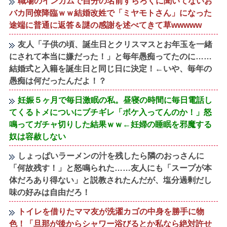
職場のインカムで自分の名前すらろくに聞いてないお
バカ同僚降臨ｗｗ結婚改姓で「ミヤモトさん」になった
途端に普通に返答＆謎の感謝を述べてきて草wwwww
友人「子供の頃、誕生日とクリスマスとお年玉を一緒
にされて本当に嫌だった！」と毎年愚痴ってたのに……
結婚式と入籍を誕生日と同じ日に決定！←いや、毎年の
愚痴は何だったんだよ！？
妊娠５ヶ月で毎日激眠の私。昼寝の時間に毎日電話し
てくるトメについにブチギレ「ボケ入ってんのか！」怒
鳴ってガチャ切りした結果ｗｗ←妊婦の睡眠を邪魔する
奴は容赦しない
しょっぱいラーメンの汁を残したら隣のおっさんに
「何故残す！」と怒鳴られた……友人にも「スープが本
体だろあり得ない」と説教されたんだが、塩分過剰だし
味の好みは自由だろ！
トイレを借りたママ友が洗濯カゴの中身を勝手に物
色！「旦那が後からシャワー浴びるとか私なら絶対許せ