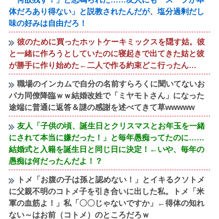
体だろあり得ない」と説教されたんだが、塩分過剰だし
味の好みは自由だろ！
彼のために買ったホットケーキミックスを隠す姑。彼
と一緒に作ろうとしていたのに寝起きで出てきた姑と彼
が勝手に作り始めた←二人で作る約束どこ行ったん…
職場のインカムで自分の名前すらろくに聞いてないお
バカ同僚降臨ｗｗ結婚改姓で「ミヤモトさん」になった
途端に普通に返答＆謎の感謝を述べてきて草wwwww
友人「子供の頃、誕生日とクリスマスとお年玉を一緒
にされて本当に嫌だった！」と毎年愚痴ってたのに……
結婚式と入籍を誕生日と同じ日に決定！←いや、毎年の
愚痴は何だったんだよ！？
トメ「お腹の子は孫と認めない！」とイキるクソトメ
に父親不明のコトメ子を引き合いに出した私。トメ「米
軍の血筋よ！」私「〇〇じゃないですか」←得体の知れ
ない～はお前（コトメ）のところだろｗ