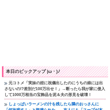
本日のピックアップ |ω・)ﾉ
元コトメ「実妹の姪に祝儀出したのにうちの娘には出
さないの!?差別だ100万出せ！」→断ったら我が家に侵入
して1000万相当の宝飾品を泥＆夫の形見を破壊！
しょっぱいラーメンの汁を残したら隣のおっさんに
「何故残す！」と怒鳴られた……友人にも「スープが本