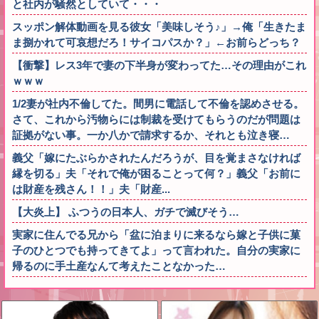
と社内が騒然としていて・・・
スッポン解体動画を見る彼女「美味しそう♪」→俺「生きたま
ま捌かれて可哀想だろ！サイコパスか？」←お前らどっち？
【衝撃】レス3年で妻の下半身が変わってた…その理由がこれ
ｗｗｗ
1/2妻が社内不倫してた。間男に電話して不倫を認めさせる。
さて、これから汚物らには制裁を受けてもらうのだが問題は
証拠がない事。一か八かで請求するか、それとも泣き寝…
義父「嫁にたぶらかされたんだろうが、目を覚まさなければ
縁を切る」夫「それで俺が困ることって何？」義父「お前に
は財産を残さん！！」夫「財産...
【大炎上】 ふつうの日本人、ガチで滅びそう…
実家に住んでる兄から「盆に泊まりに来るなら嫁と子供に菓
子のひとつでも持ってきてよ」って言われた。自分の実家に
帰るのに手土産なんて考えたことなかった…