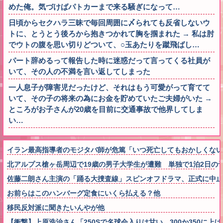
めた俺。気づけばパトカーまで来る騒ぎになって…
日頃からセクハラ三昧で毎回周囲に〆られても反省しないウ
トに、とうとう後ろから抱きつかれて胸を掴まれた → 私は肘
でウトの腹を思い切りどついて、○玉あたりを蹴飛ばし…
パート辞めるって報告した時に迷惑だって言ってくる社員が
いて、その人の不満を言い返してしまった
一人息子が障害児だったけど、それはもう可愛がって育てて
いて、その子の将来の為にお金を貯めていたご夫婦がいた →
ところがお子さんが20歳を目前に交通事故で他界してしま
い…
イラン最高指導者のモジタバ師が危篤「いつ死亡してもおかしくない
北アルプス槍ヶ岳周辺で19歳の男子大学生が遭難 単独で1泊2日の
佐藤二朗さん主演の「踊る大捜査線」スピンオフドラマ、正式に中止
お前らはこのハンバーグ定食にいくら払える？他
移民反対派に聞きたいんやが他
【衝撃】上原浩治さん「250Sで名球会入りは甘い。300か350に