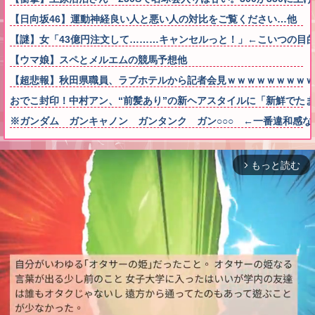
【日向坂46】運動神経良い人と悪い人の対比をご覧ください…他
【謎】女「43億円注文して………キャンセルっと！」←こいつの目
【ウマ娘】スペとメルエムの競馬予想他
【超悲報】秋田県職員、ラブホテルから記者会見ｗｗｗｗｗｗｗｗｗ
おでこ封印！中村アン、“前髪あり”の新ヘアスタイルに「新鮮でた
※ガンダム ガンキャノン ガンタンク ガン○○○ ←一番違和感な
もっと読む
arrow_forward_ios