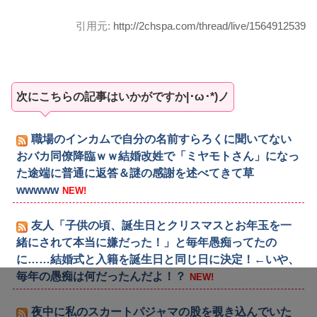
引用元:
http://2chspa.com/thread/live/1564912539
次にこちらの記事はいかがですか|･ω･*)ノ
職場のインカムで自分の名前すらろくに聞いてない
おバカ同僚降臨ｗｗ結婚改姓で「ミヤモトさん」になっ
た途端に普通に返答＆謎の感謝を述べてきて草
wwwww
NEW!
友人「子供の頃、誕生日とクリスマスとお年玉を一
緒にされて本当に嫌だった！」と毎年愚痴ってたの
に……結婚式と入籍を誕生日と同じ日に決定！←いや、
毎年の愚痴は何だったんだよ！？
NEW!
夜中に私のスカートパジャマの股を覗き込んでいた