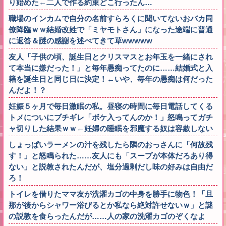
り始めた←二人で作る約束どこ行ったん…
職場のインカムで自分の名前すらろくに聞いてないおバカ同
僚降臨ｗｗ結婚改姓で「ミヤモトさん」になった途端に普通
に返答＆謎の感謝を述べてきて草wwwww
友人「子供の頃、誕生日とクリスマスとお年玉を一緒にされ
て本当に嫌だった！」と毎年愚痴ってたのに……結婚式と入
籍を誕生日と同じ日に決定！←いや、毎年の愚痴は何だった
んだよ！？
妊娠５ヶ月で毎日激眠の私。昼寝の時間に毎日電話してくる
トメについにブチギレ「ボケ入ってんのか！」怒鳴ってガチ
ャ切りした結果ｗｗ←妊婦の睡眠を邪魔する奴は容赦しない
しょっぱいラーメンの汁を残したら隣のおっさんに「何故残
す！」と怒鳴られた……友人にも「スープが本体だろあり得
ない」と説教されたんだが、塩分過剰だし味の好みは自由だ
ろ！
トイレを借りたママ友が洗濯カゴの中身を勝手に物色！「旦
那が後からシャワー浴びるとか私なら絶対許せないｗ」と謎
の説教を食らったんだが……人の家の洗濯カゴのぞくなよ