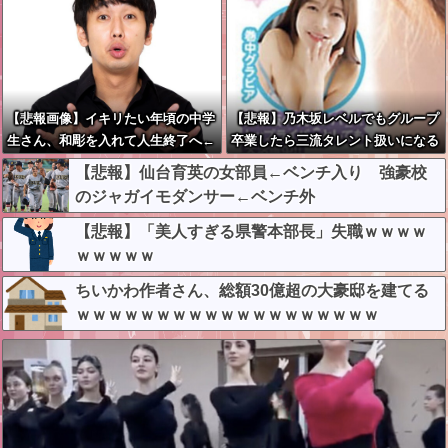
【悲報画像】イキリたい年頃の中学
【悲報】乃木坂レベルでもグループ
生さん、和彫を入れて人生終了へ←
卒業したら三流タレント扱いになる
これw w w w w w
模様・・・
【悲報】仙台育英の女部員←ベンチ入り 強豪校
のジャガイモダンサー←ベンチ外
【悲報】「美人すぎる県警本部長」失職ｗｗｗｗ
ｗｗｗｗｗ
ちいかわ作者さん、総額30億超の大豪邸を建てる
ｗｗｗｗｗｗｗｗｗｗｗｗｗｗｗｗｗｗｗ