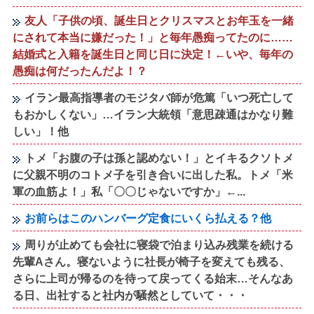
友人「子供の頃、誕生日とクリスマスとお年玉を一緒
にされて本当に嫌だった！」と毎年愚痴ってたのに……
結婚式と入籍を誕生日と同じ日に決定！←いや、毎年の
愚痴は何だったんだよ！？
イラン最高指導者のモジタバ師が危篤「いつ死亡して
もおかしくない」…イラン大統領「意思疎通はかなり難
しい」！他
トメ「お腹の子は孫と認めない！」とイキるクソトメ
に父親不明のコトメ子を引き合いに出した私。トメ「米
軍の血筋よ！」私「〇〇じゃないですか」←...
お前らはこのハンバーグ定食にいくら払える？他
周りが止めても会社に寝袋で泊まり込み残業を続ける
先輩Aさん。寝ないように社長が椅子を変えても残る、
さらに上司が帰るのを待って戻ってくる始末…そんなあ
る日、出社すると社内が騒然としていて・・・