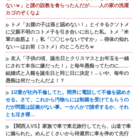
ないｗ」と謎の説教を食らったんだが……人の家の洗濯
カゴのぞくなよ
トメ「お腹の子は孫と認めない！」とイキるクソトメ
に父親不明のコトメ子を引き合いに出した私。トメ「米
軍の血筋よ！」私「〇〇じゃないですか」←得体の知れ
ない～はお前（コトメ）のところだろｗ
友人「子供の頃、誕生日とクリスマスとお年玉を一緒
にされて本当に嫌だった！」と毎年愚痴ってたのに……
結婚式と入籍を誕生日と同じ日に決定！←いや、毎年の
愚痴は何だったんだよ！？
1/2妻が社内不倫してた。間男に電話して不倫を認めさ
せる。さて、これから汚物らには制裁を受けてもらうの
だが問題は証拠がない事。一か八かで請求するか、それ
とも泣き寝…
【関西人VS】家族で車で東北旅行してたら、山道で車
に煽られた。めんどくさいから待避所に車を停めて先行