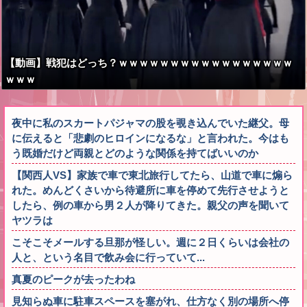
【動画】戦犯はどっち？ｗｗｗｗｗｗｗｗｗｗｗｗｗｗｗｗｗ
ｗｗｗ
夜中に私のスカートパジャマの股を覗き込んでいた継父。母
に伝えると「悲劇のヒロインになるな」と言われた。今はも
う既婚だけど両親とどのような関係を持てばいいのか
【関西人VS】家族で車で東北旅行してたら、山道で車に煽ら
れた。めんどくさいから待避所に車を停めて先行させようと
したら、例の車から男２人が降りてきた。親父の声を聞いて
ヤツラは
こそこそメールする旦那が怪しい。週に２日くらいは会社の
人と、という名目で飲み会に行っていて...
真夏のピークが去ったわね
見知らぬ車に駐車スペースを塞がれ、仕方なく別の場所へ停