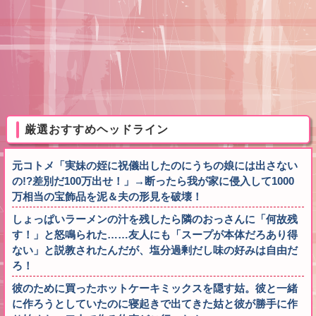
厳選おすすめヘッドライン
元コトメ「実妹の姪に祝儀出したのにうちの娘には出さない
の!?差別だ100万出せ！」→断ったら我が家に侵入して1000
万相当の宝飾品を泥＆夫の形見を破壊！
しょっぱいラーメンの汁を残したら隣のおっさんに「何故残
す！」と怒鳴られた……友人にも「スープが本体だろあり得
ない」と説教されたんだが、塩分過剰だし味の好みは自由だ
ろ！
彼のために買ったホットケーキミックスを隠す姑。彼と一緒
に作ろうとしていたのに寝起きで出てきた姑と彼が勝手に作