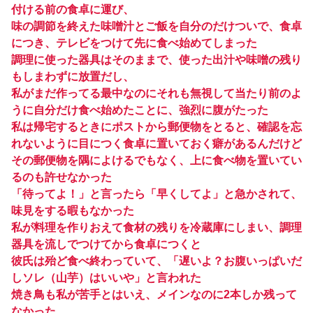
付ける前の食卓に運び、
味の調節を終えた味噌汁とご飯を自分のだけついで、食卓
につき、テレビをつけて先に食べ始めてしまった
調理に使った器具はそのままで、使った出汁や味噌の残り
もしまわずに放置だし、
私がまだ作ってる最中なのにそれも無視して当たり前のよ
うに自分だけ食べ始めたことに、強烈に腹がたった
私は帰宅するときにポストから郵便物をとると、確認を忘
れないように目につく食卓に置いておく癖があるんだけど
その郵便物を隅によけるでもなく、上に食べ物を置いてい
るのも許せなかった
「待ってよ！」と言ったら「早くしてよ」と急かされて、
味見をする暇もなかった
私が料理を作りおえて食材の残りを冷蔵庫にしまい、調理
器具を流しでつけてから食卓につくと
彼氏は殆ど食べ終わっていて、「遅いよ？お腹いっぱいだ
しソレ（山芋）はいいや」と言われた
焼き鳥も私が苦手とはいえ、メインなのに2本しか残って
なかった