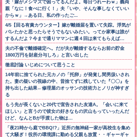
夫「嫁がメシマズで困ってるんだよ。毎日つれーわｗ」義両
親「なに！食べに行く！」夫「いや、そんな事しなくていい
からｗ」→ある日、私の作ったご...
4/5【回る有責カウンター】嫁が離婚届を置いて失踪。浮気が
バレたかと思ったらそうでもないみたい。ってか家事は誰が
するんだよ？今まで通りママンに週４回は来てもらえば…
夫の不倫で離婚確定へ。だが夫が離婚するならお前の貯金
1800万円を財産分与しろ」と言い出した
徹底討論 いじめについて思うこと
14年前に捨てられた元カノの「托卵」が発覚し間男扱いされ
た。妻の疑いの視線の中、昔捨てずに残していた『〇〇』を
持ち出した結果←修理屋のオッサンの技術力とノリが神すぎ
る
もう先が長くないと20代で宣告された友達A。「会いに来て
ほしい」と言うので彼女の好きなもの沢山もっていったんだ
けど、なんとBが手渡した物は…
「夜21時から庭でBBQ!?」近所の無神経一家が高校生を集め
て大騒ぎ！役所の環境課に勤める父親も放置・・ギャーギャ