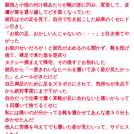
親指と小指の付け根あたりが靴の形に凹み、変形して、皮
膚が紫を通り越してどす黒くなっていた
彼氏はその足を見て、自分で引き起こした結果のくせにド
ン引きし
「お前の足、おかしいんじゃないの・・・」と吐き捨てや
がった
お前のせいだろが！と彼氏が止めるのも聞かず、靴を投げ
捨て、裸足で来た道を逆戻り
タクシー捕まえて帰宅、その後すぐお別れした
彼氏から「一度きれいなヒールを履いて歩く姿が見たかっ
た」とメールがきたけど
自己満足のために足をズタボロにされて、気持ちが氷点下
から絶対零度にまで下がった
自分だって仕事で履く革靴が足に合わないと痛いからって
１回履いて捨てるくせに
私には痛いのが分かってる靴を履かせてあんな道３０分も
歩かせたんだ
他人に苦痛を与えてでも履いた姿が見たいって、サドヒス