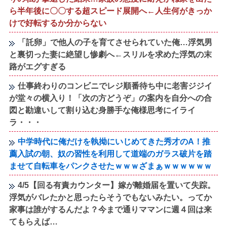
ら半年後に〇〇する超スピード展開へ←人生何がきっか
けで好転するか分からない
「託卵」で他人の子を育てさせられていた俺…浮気男
と裏切った妻に絶望し惨劇へ←スリルを求めた浮気の末
路がエグすぎる
仕事終わりのコンビニでレジ順番待ち中に老害ジジイ
が堂々の横入り！「次の方どうぞ」の案内を自分への合
図と勘違いして割り込む身勝手な俺様思考にイライ
ラ・・・
中学時代に俺だけを執拗にいじめてきた秀才のA！推
薦入試の朝、奴の習性を利用して道端のガラス破片を踏
ませて自転車をパンクさせたｗｗｗざまぁｗｗｗｗｗｗ
4/5【回る有責カウンター】嫁が離婚届を置いて失踪。
浮気がバレたかと思ったらそうでもないみたい。ってか
家事は誰がするんだよ？今まで通りママンに週４回は来
てもらえば…