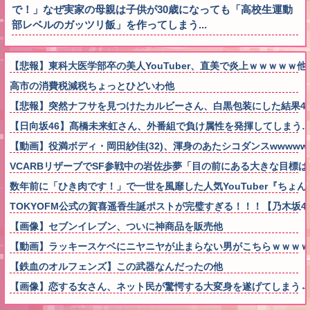
で！」なぜ実家の母親は子供が30歳になっても「高校生運動
部レベルのガッツリ飯」を作ってしまう...
【悲報】東科大医学部卒の美人YouTuber、直美で炎上ｗｗｗｗｗ他
高市の消費税減税ちょっとひどいわ他
【悲報】突然ナフサを見つけたカルビーさん、白黒包装にした結果4
【日向坂46】髙橋未来虹さん、外番組で負け属性を発揮してしまう
【動画】役満ボディ・岡田紗佳(32)、渾身のあたシコダンスwwwww
VCARBリザーブでSF参戦中の岩佐歩夢「目の前にある大きな目標
数年前に「ひき肉です！」で一世を風靡した人気YouTuber『ち
TOKYOFM公式の賀喜遥香生誕ポストが完璧すぎる！！！【乃木坂4
【画像】セブンイレブン、ついに神商品を販売他
【動画】ラッキースケベにニヤニヤが止まらない男がこちらｗｗｗｗ
【鉄血のオルフェンズ】この武器なんだったの他
【画像】恋する女さん、ネット民が驚愕する大変身を遂げてしまう←コレは凄