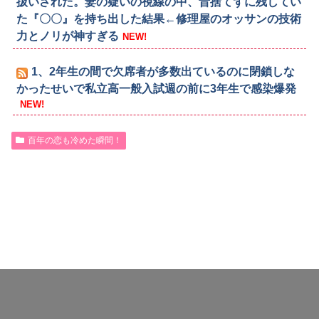
扱いされた。妻の疑いの視線の中、昔捨てずに残してい
た『〇〇』を持ち出した結果←修理屋のオッサンの技術
力とノリが神すぎる
NEW!
1、2年生の間で欠席者が多数出ているのに閉鎖しな
かったせいで私立高一般入試週の前に3年生で感染爆発
NEW!
百年の恋も冷めた瞬間！