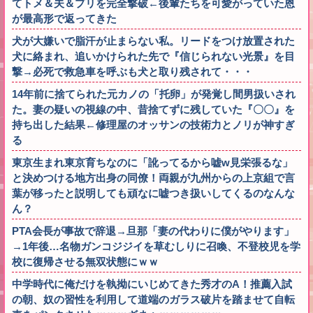
てトメ＆夫＆プリを完全撃破←後輩たちを可愛がっていた恩
が最高形で返ってきた
犬が大嫌いで脂汗が止まらない私。リードをつけ放置された
犬に絡まれ、追いかけられた先で『信じられない光景』を目
撃→必死で救急車を呼ぶも犬と取り残されて・・・
14年前に捨てられた元カノの「托卵」が発覚し間男扱いされ
た。妻の疑いの視線の中、昔捨てずに残していた『〇〇』を
持ち出した結果←修理屋のオッサンの技術力とノリが神すぎ
る
東京生まれ東京育ちなのに「訛ってるから嘘w見栄張るな」
と決めつける地方出身の同僚！両親が九州からの上京組で言
葉が移ったと説明しても頑なに嘘つき扱いしてくるのなんな
ん？
PTA会長が事故で辞退→旦那「妻の代わりに僕がやります」
→1年後…名物ガンコジジイを草むしりに召喚、不登校児を学
校に復帰させる無双状態にｗｗ
中学時代に俺だけを執拗にいじめてきた秀才のA！推薦入試
の朝、奴の習性を利用して道端のガラス破片を踏ませて自転