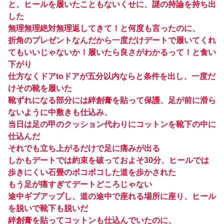
と、ヒールを履いたこともないくせに、謎の持論を持ち出
した
無理無理絶対無理返してきて！と何度も言ったのに、
折角のプレゼントなんだから一度だけデートで履いてくれ
てもいいじゃないか！履いたら良さがわかるって！と食い
下がり
仕方なくドアtoドアが五分以内ならと条件を出し、一度だ
けその靴を履いた
靴ずれになる部分には絆創膏を貼って保護、足が前に滑ら
ないように中敷きも仕込み、
当日は足の甲のクッション代わりにコットンを靴下の中に
仕込んだ
それでも立ち上がるだけで足に痛みが出る
しかもデートでは約束を破っておよそ30分、ヒールでは
歩きにくい石畳のボコボコした道を歩かされた
もう足が痛すぎてデートどころじゃない
途中ギブアップし、道の途中で座れる場所に座り、ヒール
を脱いで靴下も脱いだ
絆創膏を貼ってコットンも仕込んでいたのに、