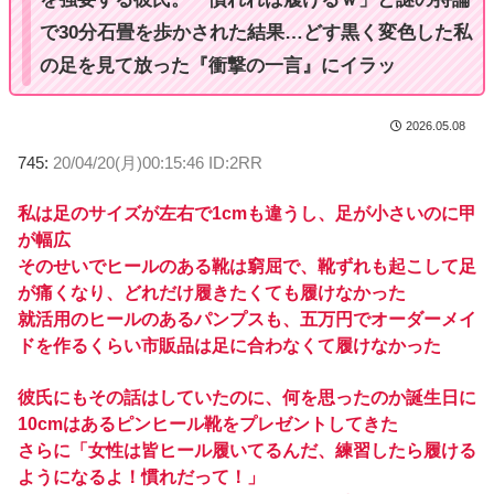
で30分石畳を歩かされた結果…どす黒く変色した私
の足を見て放った『衝撃の一言』にイラッ
2026.05.08
745:
20/04/20(月)00:15:46 ID:2RR
私は足のサイズが左右で1cmも違うし、足が小さいのに甲
が幅広
そのせいでヒールのある靴は窮屈で、靴ずれも起こして足
が痛くなり、どれだけ履きたくても履けなかった
就活用のヒールのあるパンプスも、五万円でオーダーメイ
ドを作るくらい市販品は足に合わなくて履けなかった
彼氏にもその話はしていたのに、何を思ったのか誕生日に
10cmはあるピンヒール靴をプレゼントしてきた
さらに「女性は皆ヒール履いてるんだ、練習したら履ける
ようになるよ！慣れだって！」