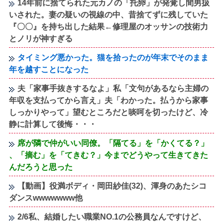
14年前に捨てられた元カノの「托卵」が発覚し間男扱
いされた。妻の疑いの視線の中、昔捨てずに残していた
『〇〇』を持ち出した結果←修理屋のオッサンの技術力
とノリが神すぎる
タイミング悪かった。猫を拾ったのが年末でそのまま
年を越すことになった
夫「家事手抜きするなよ」私「文句があるなら主婦の
年収を支払ってから言え」夫「わかった。払うから家事
しっかりやって」望むところだと啖呵を切ったけど、冷
静に計算して後悔・・・
席が隣で仲がいい同僚。「隔てる」を「かくてる？」
、「摘む」を「てきむ？」今までどうやって生きてきた
んだろうと思った
【動画】役満ボディ・岡田紗佳(32)、渾身のあたシコ
ダンスwwwwwww他
2/6私、結婚したい職業NO.1の公務員なんですけど、