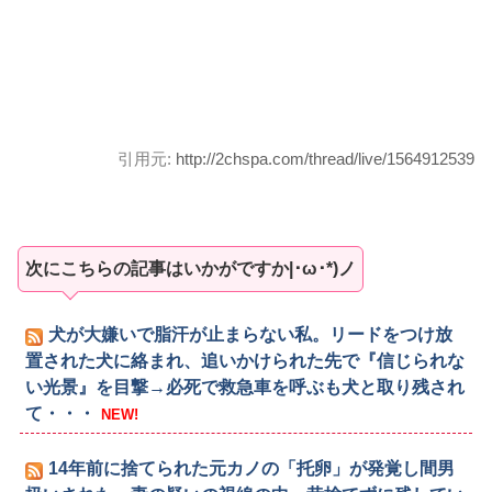
引用元:
http://2chspa.com/thread/live/1564912539
次にこちらの記事はいかがですか|･ω･*)ノ
犬が大嫌いで脂汗が止まらない私。リードをつけ放
置された犬に絡まれ、追いかけられた先で『信じられな
い光景』を目撃→必死で救急車を呼ぶも犬と取り残され
て・・・
NEW!
14年前に捨てられた元カノの「托卵」が発覚し間男