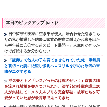
本日のピックアップ |ω・)ﾉ
日中留守の実家に空き巣が侵入。居合わせた引きこも
りの私が撃退した結果…家族の態度に耐えかね家を出た
ら半年後に〇〇する超スピード展開へ←人生何がきっか
けで好転するか分からない
「託卵」で他人の子を育てさせられていた俺…浮気男
と裏切った妻に絶望し惨劇へ←スリルを求めた浮気の末
路がエグすぎる
浮気夫とトメ「レスだったのは嫁のせい！」虚偽の噂
を流され離婚を突きつけられた。法学部の後輩弁護士20
人が集結してトメ＆夫＆プリを完全撃破←後輩たちを可
愛がっていた恩が最高形で返ってきた
犬が大嫌いで脂汗が止まらない私。リードをつけ放置