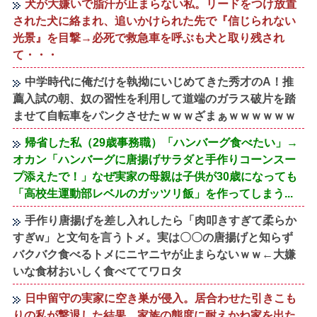
犬が大嫌いで脂汗が止まらない私。リードをつけ放置
された犬に絡まれ、追いかけられた先で『信じられない
光景』を目撃→必死で救急車を呼ぶも犬と取り残され
て・・・
中学時代に俺だけを執拗にいじめてきた秀才のA！推
薦入試の朝、奴の習性を利用して道端のガラス破片を踏
ませて自転車をパンクさせたｗｗｗざまぁｗｗｗｗｗｗ
帰省した私（29歳事務職）「ハンバーグ食べたい」→
オカン「ハンバーグに唐揚げサラダと手作りコーンスー
プ添えたで！」なぜ実家の母親は子供が30歳になっても
「高校生運動部レベルのガッツリ飯」を作ってしまう...
手作り唐揚げを差し入れしたら「肉叩きすぎて柔らか
すぎw」と文句を言うトメ。実は〇〇の唐揚げと知らず
バクバク食べるトメにニヤニヤが止まらないｗｗ←大嫌
いな食材おいしく食べててワロタ
日中留守の実家に空き巣が侵入。居合わせた引きこも
りの私が撃退した結果…家族の態度に耐えかね家を出た