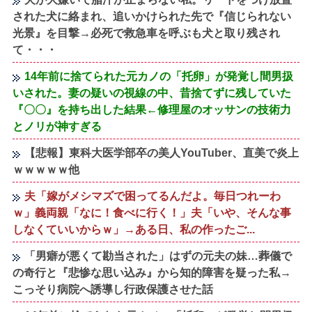
された犬に絡まれ、追いかけられた先で『信じられない
光景』を目撃→必死で救急車を呼ぶも犬と取り残され
て・・・
14年前に捨てられた元カノの「托卵」が発覚し間男扱
いされた。妻の疑いの視線の中、昔捨てずに残していた
『〇〇』を持ち出した結果←修理屋のオッサンの技術力
とノリが神すぎる
【悲報】東科大医学部卒の美人YouTuber、直美で炎上
ｗｗｗｗｗ他
夫「嫁がメシマズで困ってるんだよ。毎日つれーわ
ｗ」義両親「なに！食べに行く！」夫「いや、そんな事
しなくていいからｗ」→ある日、私の作ったご...
「男癖が悪くて勘当された」はずの元夫の妹…葬儀で
の奇行と『悲惨な思い込み』から知的障害を疑った私→
こっそり病院へ誘導し行政保護させた話