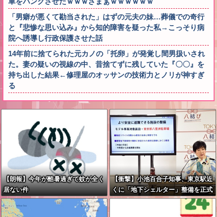
車をパンクさせたｗｗｗざまぁｗｗｗｗｗｗ
「男癖が悪くて勘当された」はずの元夫の妹…葬儀での奇行
と『悲惨な思い込み』から知的障害を疑った私→こっそり病
院へ誘導し行政保護させた話
14年前に捨てられた元カノの「托卵」が発覚し間男扱いされ
た。妻の疑いの視線の中、昔捨てずに残していた『〇〇』を
持ち出した結果←修理屋のオッサンの技術力とノリが神すぎ
る
【朗報】今年が酷暑過ぎて蚊が全く
【衝撃】小池百合子知事、東京駅近
居ない件
くに「地下シェルター」整備を正式
表明ｗｗｗｗｗｗｗｗｗ