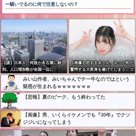
ー騒いでるのに何で注意しないの？
【謎】日本人、何故か名古屋に殺
【画像】恋する女さん、ネット民が
到。人口増加数が全国一位に
驚愕する大変身を遂げてしまう←コ
レは凄過ぎるw w w w w w w w
みい山作者、みいちゃんでチー牛なのではという
疑惑が生まれるｗｗｗｗｗｗｗ
【悲報】夏のピーク、もう終わってた
【画像】男、いくらイケメンでも『30年』でクソ
ジジいになってしまう