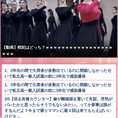
【動画】戦犯はどっち？ｗｗｗｗｗｗｗｗｗｗｗｗｗｗｗｗｗ
ｗｗｗ
1、2年生の間で欠席者が多数出ているのに閉鎖しなかったせ
いで私立高一般入試週の前に3年生で感染爆発
1、2年生の間で欠席者が多数出ているのに閉鎖しなかったせ
いで私立高一般入試週の前に3年生で感染爆発
2/5【回る有責カウンター】嫁が離婚届を置いて失踪。浮気が
バレたかと思ったらそうでもないみたい。ってか家事は誰が
するんだよ？今まで通りママンに週４回は来てもらえばいい
けどさ→