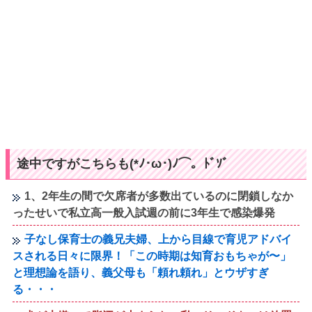
途中ですがこちらも(*ﾉ･ω･)ﾉ⌒。ﾄﾞｿﾞ
1、2年生の間で欠席者が多数出ているのに閉鎖しなか
ったせいで私立高一般入試週の前に3年生で感染爆発
子なし保育士の義兄夫婦、上から目線で育児アドバイ
スされる日々に限界！「この時期は知育おもちゃが〜」
と理想論を語り、義父母も「頼れ頼れ」とウザすぎ
る・・・