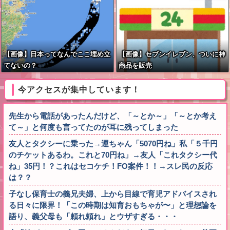
【画像】日本ってなんでここ埋め立
【画像】セブンイレブン、ついに神
てないの？
商品を販売
今アクセスが集中しています！
先生から電話があったんだけど、「～とか～」「～とか考え
て～」と何度も言ってたのが耳に残ってしまった
友人とタクシーに乗った→運ちゃん「5070円ね」私「５千円
のチケットあるわ。これと70円ね」→友人「これタクシー代
ね」35円！？これはセコケチ！FO案件！！→スレ民の反応
は？？
子なし保育士の義兄夫婦、上から目線で育児アドバイスされ
る日々に限界！「この時期は知育おもちゃが〜」と理想論を
語り、義父母も「頼れ頼れ」とウザすぎる・・・