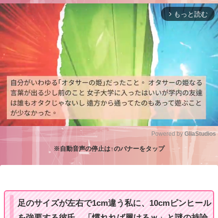
もっと読む
arrow_forward_ios
Powered by 
GliaStudios
※自動音声の停止は↑のバナーをタップ
M
u
t
e
足のサイズが左右で1cm違う私に、10cmピンヒール
を強要する彼氏。「慣れれば履けるｗ」と謎の持論