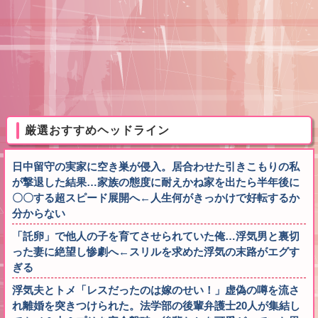
厳選おすすめヘッドライン
日中留守の実家に空き巣が侵入。居合わせた引きこもりの私
が撃退した結果…家族の態度に耐えかね家を出たら半年後に
〇〇する超スピード展開へ←人生何がきっかけで好転するか
分からない
「託卵」で他人の子を育てさせられていた俺…浮気男と裏切
った妻に絶望し惨劇へ←スリルを求めた浮気の末路がエグす
ぎる
浮気夫とトメ「レスだったのは嫁のせい！」虚偽の噂を流さ
れ離婚を突きつけられた。法学部の後輩弁護士20人が集結し