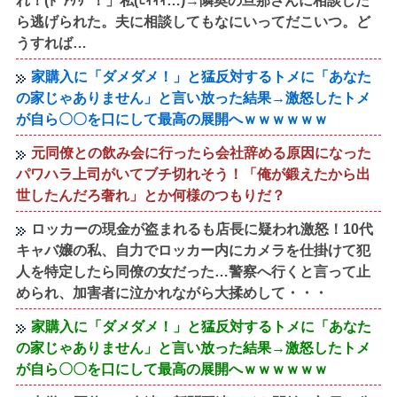
れ！(ﾄﾞｱｹﾘｰ！」私(ﾋｨｨｨ…)→隣奥の旦那さんに相談した
ら逃げられた。夫に相談してもなにいってだこいつ。ど
うすれば…
家購入に「ダメダメ！」と猛反対するトメに「あなた
の家じゃありません」と言い放った結果→激怒したトメ
が自ら〇〇を口にして最高の展開へｗｗｗｗｗｗ
元同僚との飲み会に行ったら会社辞める原因になった
パワハラ上司がいてブチ切れそう！「俺が鍛えたから出
世したんだろ奢れ」とか何様のつもりだ？
ロッカーの現金が盗まれるも店長に疑われ激怒！10代
キャバ嬢の私、自力でロッカー内にカメラを仕掛けて犯
人を特定したら同僚の女だった…警察へ行くと言って止
められ、加害者に泣かれながら大揉めして・・・
家購入に「ダメダメ！」と猛反対するトメに「あなた
の家じゃありません」と言い放った結果→激怒したトメ
が自ら〇〇を口にして最高の展開へｗｗｗｗｗｗ