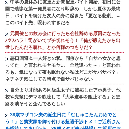
中学の夏休みに友達と新聞配達バイト開始。初日に公
園で凄惨な第一発見者になり即辞め…しかし夏休み最終
日、バイトを続けた友人の身に起きた「更なる悲劇」←
このバイト先、呪われすぎだろ
元同僚との飲み会に行ったら会社辞める原因になった
パワハラ上司がいてブチ切れそう！「俺が鍛えたから出
世したんだろ奢れ」とか何様のつもりだ？
悪口回避＆一人好きの私、同僚から「自サバ女かと思
ってた」と言われモヤモヤ…「全然違った～」と言われ
るも、気になって夜も眠れない私はどこがサバサバ？←
ネチネチ気にしてる時点で自サバじゃない
自分より才能ある同級生女子に嫉妬したアホ男子、他
校や先輩にデマを吹聴して「大学進学を阻止する」と進
路を潰そうと企んでるらしい
38歳マザコン夫の誕生日に「むしゅこたんおめでと
う！」と義実家を飾り付ける超過干渉トメ！ご近所さん
を招待してあげたら、38歳メタボ夫が登場して近所のお