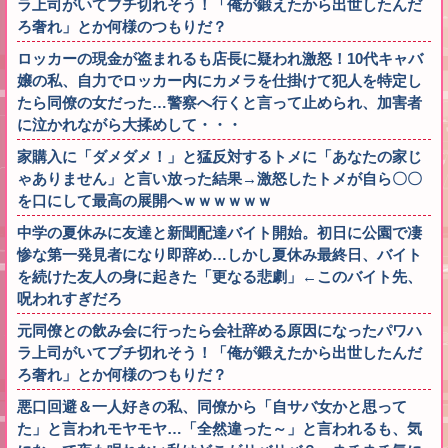
ラ上司がいてブチ切れそう！「俺が鍛えたから出世したんだ
ろ奢れ」とか何様のつもりだ？
ロッカーの現金が盗まれるも店長に疑われ激怒！10代キャバ
嬢の私、自力でロッカー内にカメラを仕掛けて犯人を特定し
たら同僚の女だった…警察へ行くと言って止められ、加害者
に泣かれながら大揉めして・・・
家購入に「ダメダメ！」と猛反対するトメに「あなたの家じ
ゃありません」と言い放った結果→激怒したトメが自ら〇〇
を口にして最高の展開へｗｗｗｗｗｗ
中学の夏休みに友達と新聞配達バイト開始。初日に公園で凄
惨な第一発見者になり即辞め…しかし夏休み最終日、バイト
を続けた友人の身に起きた「更なる悲劇」←このバイト先、
呪われすぎだろ
元同僚との飲み会に行ったら会社辞める原因になったパワハ
ラ上司がいてブチ切れそう！「俺が鍛えたから出世したんだ
ろ奢れ」とか何様のつもりだ？
悪口回避＆一人好きの私、同僚から「自サバ女かと思って
た」と言われモヤモヤ…「全然違った～」と言われるも、気