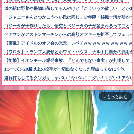
道の駅に野菜や果物出荷してるんやけど「こういうの欲しい」とかあ
「ジャニーさんとつかこうへい氏は同じ」少年隊・錦織一清が明かす
ゴジータが子作りしたら、悟空とベジータの子が産まれるってこと？
ベアマンがアストンマーチンからの高額オファーを拒否してフェラー
【画像】アイドルのオフ会の光景、レベチw w w w w w w w w w w
【ワロタ】トランプ大統領とホワイトハウス、ナルトに自分の顔を合
【衝撃】イオンモール爆発事故、『とんでもない事実』が判明してし
1シーズン20勝以上の投手が一切出なくなった理由ってなに？他
連れ打ちしてるクソガキ「ヤバい！ヤバい！エグい！エグい！アツ
もっと読む
arrow_forward_ios