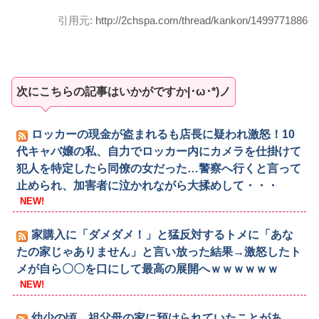
引用元:
http://2chspa.com/thread/kankon/1499771886
次にこちらの記事はいかがですか|･ω･*)ノ
ロッカーの現金が盗まれるも店長に疑われ激怒！10
代キャバ嬢の私、自力でロッカー内にカメラを仕掛けて
犯人を特定したら同僚の女だった…警察へ行くと言って
止められ、加害者に泣かれながら大揉めして・・・
NEW!
家購入に「ダメダメ！」と猛反対するトメに「あな
たの家じゃありません」と言い放った結果→激怒したト
メが自ら〇〇を口にして最高の展開へｗｗｗｗｗｗ
NEW!
幼少の頃、祖父母の家に預けられていたことがあ