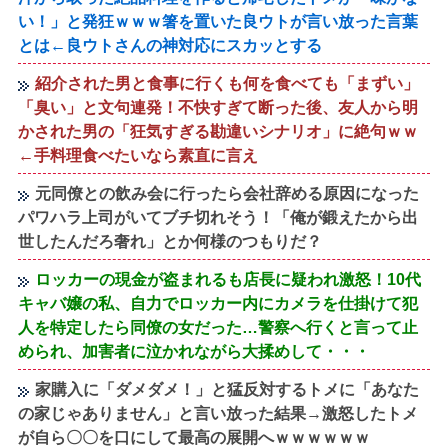
い！」と発狂ｗｗｗ箸を置いた良ウトが言い放った言葉
とは←良ウトさんの神対応にスカッとする
紹介された男と食事に行くも何を食べても「まずい」
「臭い」と文句連発！不快すぎて断った後、友人から明
かされた男の「狂気すぎる勘違いシナリオ」に絶句ｗｗ
←手料理食べたいなら素直に言え
元同僚との飲み会に行ったら会社辞める原因になった
パワハラ上司がいてブチ切れそう！「俺が鍛えたから出
世したんだろ奢れ」とか何様のつもりだ？
ロッカーの現金が盗まれるも店長に疑われ激怒！10代
キャバ嬢の私、自力でロッカー内にカメラを仕掛けて犯
人を特定したら同僚の女だった…警察へ行くと言って止
められ、加害者に泣かれながら大揉めして・・・
家購入に「ダメダメ！」と猛反対するトメに「あなた
の家じゃありません」と言い放った結果→激怒したトメ
が自ら〇〇を口にして最高の展開へｗｗｗｗｗｗ