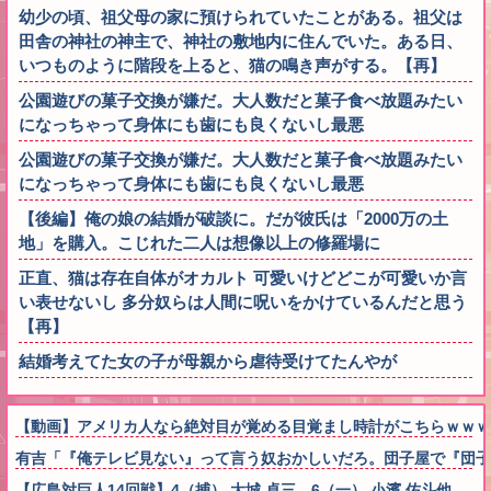
幼少の頃、祖父母の家に預けられていたことがある。祖父は
田舎の神社の神主で、神社の敷地内に住んでいた。ある日、
いつものように階段を上ると、猫の鳴き声がする。【再】
公園遊びの菓子交換が嫌だ。大人数だと菓子食べ放題みたい
になっちゃって身体にも歯にも良くないし最悪
公園遊びの菓子交換が嫌だ。大人数だと菓子食べ放題みたい
になっちゃって身体にも歯にも良くないし最悪
【後編】俺の娘の結婚が破談に。だが彼氏は「2000万の土
地」を購入。こじれた二人は想像以上の修羅場に
正直、猫は存在自体がオカルト 可愛いけどどこが可愛いか言
い表せないし 多分奴らは人間に呪いをかけているんだと思う
【再】
結婚考えてた女の子が母親から虐待受けてたんやが
【動画】アメリカ人なら絶対目が覚める目覚まし時計がこちらｗｗｗ
有吉「『俺テレビ見ない』って言う奴おかしいだろ。団子屋で『団子
【広島対巨人14回戦】4（捕） 大城 卓三 6（一） 小濱 佑斗他