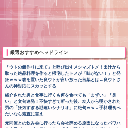
厳選おすすめヘッドライン
「ウトの飯作りに来て」と呼び出すメシマズトメ！出汁から
取った絶品料理を作ると帰宅したトメが「味がない！」と発
狂ｗｗｗ箸を置いた良ウトが言い放った言葉とは←良ウトさ
んの神対応にスカッとする
紹介された男と食事に行くも何を食べても「まずい」「臭
い」と文句連発！不快すぎて断った後、友人から明かされた
男の「狂気すぎる勘違いシナリオ」に絶句ｗｗ←手料理食べ
たいなら素直に言え
元同僚との飲み会に行ったら会社辞める原因になったパワハ