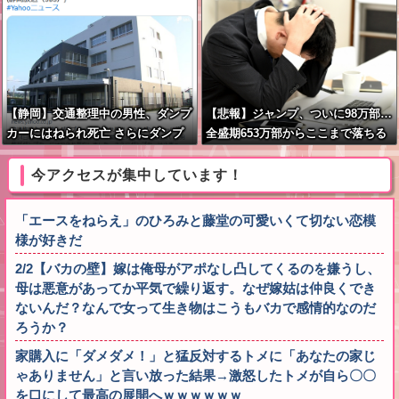
聞くと何やらヤバいことを言ってい
ると話題に…
【静岡】交通整理中の男性、ダンプ
【悲報】ジャンプ、ついに98万部…
カーにはねられ死亡 さらにダンプ
全盛期653万部からここまで落ちる
カーは停車中のトラック2台にも衝
突=裾野市
今アクセスが集中しています！
「エースをねらえ」のひろみと藤堂の可愛いくて切ない恋模
様が好きだ
2/2【バカの壁】嫁は俺母がアポなし凸してくるのを嫌うし、
母は悪意があってか平気で繰り返す。なぜ嫁姑は仲良くでき
ないんだ？なんで女って生き物はこうもバカで感情的なのだ
ろうか？
家購入に「ダメダメ！」と猛反対するトメに「あなたの家じ
ゃありません」と言い放った結果→激怒したトメが自ら〇〇
を口にして最高の展開へｗｗｗｗｗｗ