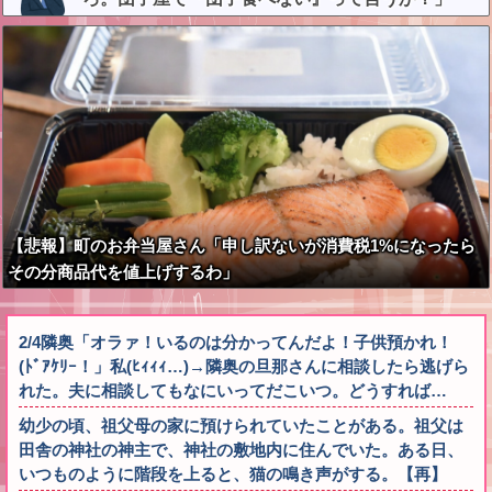
【悲報】町のお弁当屋さん「申し訳ないが消費税1%になったら
その分商品代を値上げするわ」
2/4隣奥「オラァ！いるのは分かってんだよ！子供預かれ！
(ﾄﾞｱｹﾘｰ！」私(ﾋｨｨｨ…)→隣奥の旦那さんに相談したら逃げら
れた。夫に相談してもなにいってだこいつ。どうすれば…
幼少の頃、祖父母の家に預けられていたことがある。祖父は
田舎の神社の神主で、神社の敷地内に住んでいた。ある日、
いつものように階段を上ると、猫の鳴き声がする。【再】