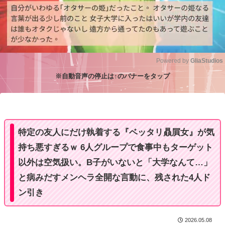
Powered by 
GliaStudios
※自動音声の停止は↑のバナーをタップ
M
u
t
e
特定の友人にだけ執着する『ベッタリ贔屓女』が気
持ち悪すぎるｗ 6人グループで食事中もターゲット
以外は空気扱い。B子がいないと「大学なんて…」
と病みだすメンヘラ全開な言動に、残された4人ド
ン引き
2026.05.08