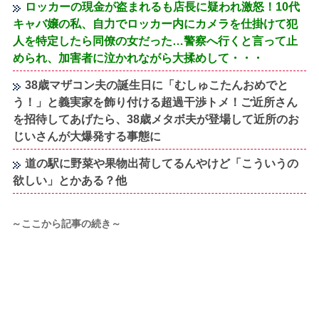
ロッカーの現金が盗まれるも店長に疑われ激怒！10代
キャバ嬢の私、自力でロッカー内にカメラを仕掛けて犯
人を特定したら同僚の女だった…警察へ行くと言って止
められ、加害者に泣かれながら大揉めして・・・
38歳マザコン夫の誕生日に「むしゅこたんおめでと
う！」と義実家を飾り付ける超過干渉トメ！ご近所さん
を招待してあげたら、38歳メタボ夫が登場して近所のお
じいさんが大爆発する事態に
道の駅に野菜や果物出荷してるんやけど「こういうの
欲しい」とかある？他
～ここから記事の続き～