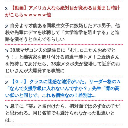
【動画】アメリカ人なら絶対目が覚める目覚まし時計
がこちらｗｗｗｗｗ他
自分より才能ある同級生女子に嫉妬したアホ男子、他
校や先輩にデマを吹聴して「大学進学を阻止する」と進
路を潰そうと企んでるらしい
38歳マザコン夫の誕生日に「むしゅこたんおめでと
う！」と義実家を飾り付ける超過干渉トメ！ご近所さん
を招待してあげたら、38歳メタボ夫が登場して近所のお
じいさんが大爆発する事態に
【ＧＪ】 クラスに迷惑な池沼がいた。リーダー格のＡ
「なんで支援学級に入れないんですか？」先生「背の高
い低いと同じで、これも個性なの！差別は...
息子に『葵』と名付けたら、初対面では必ず女の子だ
と思われる。同じ名前でも避けられなかった勘違いと
は…