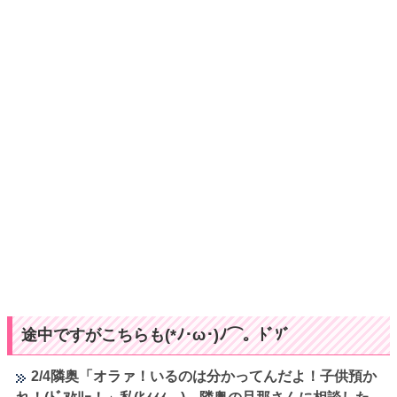
途中ですがこちらも(*ﾉ･ω･)ﾉ⌒。ﾄﾞｿﾞ
2/4隣奥「オラァ！いるのは分かってんだよ！子供預か