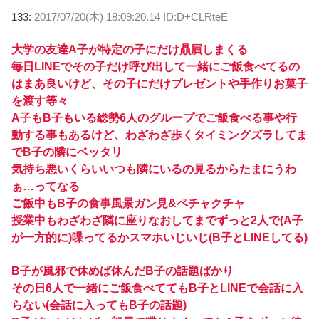
133:
2017/07/20(木) 18:09:20.14 ID:D+CLRteE
大学の友達A子が特定の子にだけ贔屓しまくる
毎日LINEでその子だけ呼び出して一緒にご飯食べてるの
はまあ良いけど、その子にだけプレゼントや手作りお菓子
を渡す等々
A子もB子もいる総勢6人のグループでご飯食べる事や行
動する事もあるけど、わざわざ歩くタイミングズラしてま
でB子の隣にベッタリ
気持ち悪いくらいいつも隣にいるの見るからたまにうわ
ぁ…ってなる
ご飯中もB子の食事風景ガン見&ペチャクチャ
授業中もわざわざ隣に座りなおしてまでずっと2人で(A子
が一方的に)喋ってるかスマホいじいじ(B子とLINEしてる)
B子が風邪で休めば休んだB子の話題ばかり
その日6人で一緒にご飯食べててもB子とLINEで会話に入
らない(会話に入ってもB子の話題)