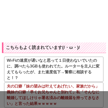
こちらもよく読まれています(/・ω・)/
Wi-Fiの速度が遅いなと思って１日使わないでいたの
に、調べたら3GBも使われてた。ルーターを主人に変
えてもらったが、また速度低下→警察に相談する
と！？
夫の口癖「妹の望みは叶えてあげたい、家族だから」
義妹の口癖「早くお兄ちゃんと別れて」私「そんなに
離婚してほしけりゃ署名済みの離婚届を持ってきなさ
い」と言った結果ｗｗｗｗｗ