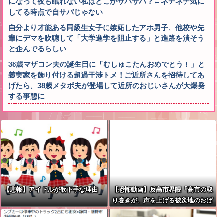
になって夜も眠れない私はどこがサバサバ？←ネチネチ気に
してる時点で自サバじゃない
自分より才能ある同級生女子に嫉妬したアホ男子、他校や先
輩にデマを吹聴して「大学進学を阻止する」と進路を潰そう
と企んでるらしい
38歳マザコン夫の誕生日に「むしゅこたんおめでとう！」と
義実家を飾り付ける超過干渉トメ！ご近所さんを招待してあ
げたら、38歳メタボ夫が登場して近所のおじいさんが大爆発
する事態に
【悲報】アイドルが歌下手な理由
【恐怖動画】反高市界隈「高市の取
り巻きが、声を上げる被災地のおば
ちゃんに詰め寄ってるぅ！」→よく