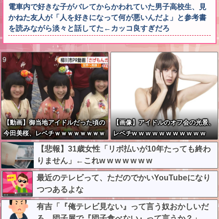
電車内で好きな子がバレてからかわれていた男子高校生、見
かねた友人が「人を好きになって何が悪いんだよ」と参考書
を読みながら淡々と話してた←カッコ良すぎだろ
【動画】御当地アイドルだった頃の
【画像】アイドルのオフ会の光景、
今田美桜、レベチｗｗｗｗｗｗｗｗ
レベチw w w w w w w w w w w
ｗｗｗｗｗｗｗｗｗｗ
【悲報】31歳女性「リボ払いが10年たっても終わ
りません」←これw w w w w w w
最近のテレビって、ただのでかいYouTubeになり
つつあるよな
有吉「『俺テレビ見ない』って言う奴おかしいだ
ろ。団子屋で『団子食べない』って言うか？」