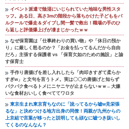
イベント派遣で陰湿にいじられていた地味な男性スタ
ッフ。ある日、高さ3mの階段から落ちかけた子どもをパ
ルクールで爆走＆ダイブし間一髪で救出！職場の手のひ
ら返しと評価爆上げが凄まじかったｗｗ
なぜ保育園は「仕事終わりの買い物」や「休日の預か
り」に厳しく怒るのか？「お金を払ってるんだから自由
だろ」主張する保護者 vs 「保育欠如のための施設」と諭
す保育士
手作り唐揚げを差し入れしたら「肉叩きすぎて柔らか
すぎw」と文句を言うトメ。実は〇〇の唐揚げと知らず
バクバク食べるトメにニヤニヤが止まらないｗｗ←大嫌
いな食材おいしく食べててワロタ
東京生まれ東京育ちなのに「訛ってるから嘘w見栄張
るな」と決めつける地方出身の同僚！両親が九州からの
上京組で言葉が移ったと説明しても頑なに嘘つき扱いし
てくるのなんなん？