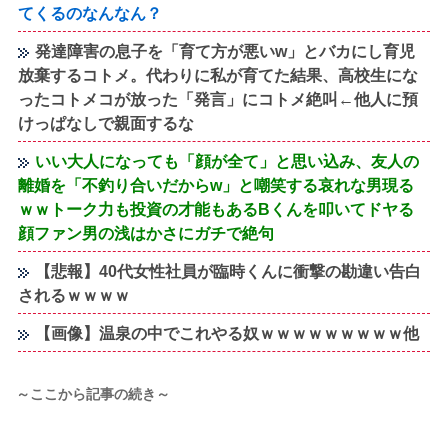
てくるのなんなん？
発達障害の息子を「育て方が悪いw」とバカにし育児
放棄するコトメ。代わりに私が育てた結果、高校生にな
ったコトメコが放った「発言」にコトメ絶叫←他人に預
けっぱなしで親面するな
いい大人になっても「顔が全て」と思い込み、友人の
離婚を「不釣り合いだからw」と嘲笑する哀れな男現る
ｗｗトーク力も投資の才能もあるBくんを叩いてドヤる
顔ファン男の浅はかさにガチで絶句
【悲報】40代女性社員が臨時くんに衝撃の勘違い告白
されるｗｗｗｗ
【画像】温泉の中でこれやる奴ｗｗｗｗｗｗｗｗｗ他
～ここから記事の続き～