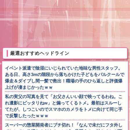
厳選おすすめヘッドライン
イベント派遣で陰湿にいじられていた地味な男性スタッフ。
ある日、高さ3mの階段から落ちかけた子どもをパルクールで
爆走＆ダイブし間一髪で救出！職場の手のひら返しと評価爆
上げが凄まじかったｗｗ
私の実父の写真を見て「お父さんいい顔で映ってるわね。こ
れ遺影にピッタリねw」と煽ってくるトメ。最初はスルーし
てたが、しつこいのでスマホのカメラをトメに向けて同じ手
で反撃したったｗｗｗ
スーパーの惣菜開発者にブチ切れ！「なんで未だにフタ外し