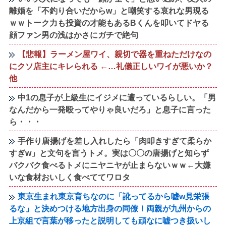
離婚を「不釣り合いだからw」と嘲笑する哀れな男現る
ｗｗトーク力も投資の才能もあるBくんを叩いてドヤる
顔ファン男の浅はかさにガチで絶句
【悲報】ラーメン屋ワイ、親切で器を重ねただけなの
にクソ店主にキレられる ←…礼儀正しいワイが悪いか？
他
中1の息子が上級生にイジメに遭っているらしい。「男
なんだから一発殴ってやりゃ良いだろ」と息子に言った
ら・・・
手作り唐揚げを差し入れしたら「肉叩きすぎて柔らか
すぎw」と文句を言うトメ。実は〇〇の唐揚げと知らず
バクバク食べるトメにニヤニヤが止まらないｗｗ←大嫌
いな食材おいしく食べててワロタ
東京生まれ東京育ちなのに「訛ってるから嘘w見栄張
るな」と決めつける地方出身の同僚！両親が九州からの
上京組で言葉が移ったと説明しても頑なに嘘つき扱いし