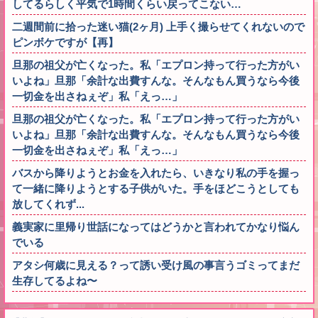
してるらしく平気で1時間くらい戻ってこない…
二週間前に拾った迷い猫(2ヶ月) 上手く撮らせてくれないので
ピンボケですが【再】
旦那の祖父が亡くなった。私「エプロン持って行った方がい
いよね」旦那「余計な出費すんな。そんなもん買うなら今後
一切金を出さねぇぞ」私「えっ…」
旦那の祖父が亡くなった。私「エプロン持って行った方がい
いよね」旦那「余計な出費すんな。そんなもん買うなら今後
一切金を出さねぇぞ」私「えっ…」
バスから降りようとお金を入れたら、いきなり私の手を握っ
て一緒に降りようとする子供がいた。手をほどこうとしても
放してくれず...
義実家に里帰り世話になってはどうかと言われてかなり悩ん
でいる
アタシ何歳に見える？って誘い受け風の事言うゴミってまだ
生存してるよね〜