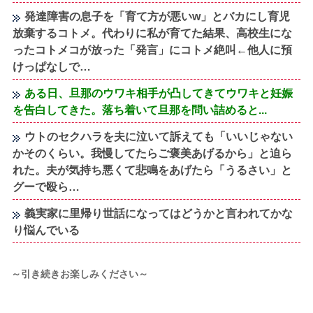
発達障害の息子を「育て方が悪いw」とバカにし育児
放棄するコトメ。代わりに私が育てた結果、高校生にな
ったコトメコが放った「発言」にコトメ絶叫←他人に預
けっぱなしで…
ある日、旦那のウワキ相手が凸してきてウワキと妊娠
を告白してきた。落ち着いて旦那を問い詰めると...
ウトのセクハラを夫に泣いて訴えても「いいじゃない
かそのくらい。我慢してたらご褒美あげるから」と迫ら
れた。夫が気持ち悪くて悲鳴をあげたら「うるさい」と
グーで殴ら…
義実家に里帰り世話になってはどうかと言われてかな
り悩んでいる
～引き続きお楽しみください～