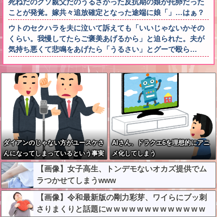
死ねだのクソ親父だのうるさかった反抗期の娘が托卵だった
ことが発覚。嫁共々追放確定となった途端に娘「」…はぁ？
ウトのセクハラを夫に泣いて訴えても「いいじゃないかその
くらい。我慢してたらご褒美あげるから」と迫られた。夫が
気持ち悪くて悲鳴をあげたら「うるさい」とグーで殴ら…
ダイアンのじゃない方がユースケさ
AIさん、ドラクエ6を理想的にアニ
んになってしまっているという事実
メ化してしまう
←これ
【画像】女子高生、トンデモないオカズ提供でム
ラつかせてしまうwww
【画像】令和最新版の剛力彩芽、ワイらにブッ刺
さりまくりと話題にw w w w w w w w w w w w w