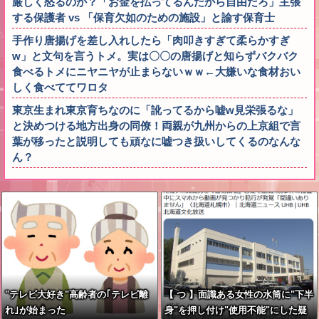
厳しく怒るのか？「お金を払ってるんだから自由だろ」主張
する保護者 vs 「保育欠如のための施設」と諭す保育士
手作り唐揚げを差し入れしたら「肉叩きすぎて柔らかすぎ
w」と文句を言うトメ。実は〇〇の唐揚げと知らずバクバク
食べるトメにニヤニヤが止まらないｗｗ←大嫌いな食材おい
しく食べててワロタ
東京生まれ東京育ちなのに「訛ってるから嘘w見栄張るな」
と決めつける地方出身の同僚！両親が九州からの上京組で言
葉が移ったと説明しても頑なに嘘つき扱いしてくるのなんな
ん？
"テレビ大好き"高齢者の｢テレビ離
【 つ 】面識ある女性の水筒に"下半
れ｣が始まった
身"を押し付け"使用不能"にした疑