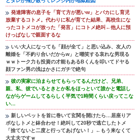
とタレが飛び散ってレンジ内が地獄絵図
発達障害の息子を「育て方が悪いw」とバカにし育児
放棄するコトメ。代わりに私が育てた結果、高校生にな
ったコトメコが放った「発言」にコトメ絶叫←他人に預
けっぱなしで親面するな
いい大人になっても「顔が全て」と思い込み、友人の
離婚を「不釣り合いだからw」と嘲笑する哀れな男現る
ｗｗトーク力も投資の才能もあるBくんを叩いてドヤる
顔ファン男の浅はかさにガチで絶句
彼の実家に泊まらせてもらってるんだけど、兄弟、
親、私、彼でいるときとか私をほっといて誰かと電話し
ながらゲームしてるらしく平気で1時間くらい戻ってこな
い…
新しいペットを首に巻いて玄関を開けたら…居座りア
ポなしトメと鉢合わせ！絶叫して20秒で逃亡したトメ
「捨てないと二度と行ってあげない！」←もう来なくて
大丈夫ですｗ