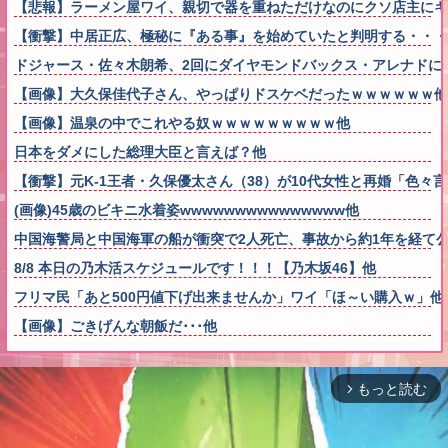
【悲報】ラーメン屋ワイ、親切で器を重ねただけなのにクソ店主にキ
【衝撃】中居正広、極秘に『ある事』を始めていたと判明する・・・
ドジャース・佐々木朗希、2回にダイヤモンドバックス・アレナドに
【画像】大久保佳代子さん、やっぱりドスケベだったｗｗｗｗｗｗ他
【画像】温泉の中でこれやる奴ｗｗｗｗｗｗｗｗｗ他
日本をダメにした総理大臣と言えば？他
【衝撃】元K-1王者・久保優太さん（38）が10代女性と再婚「色
(画像)45歳のビキニ水着姿wwwwwwwwwwwwwww他
中国海警局と中国海軍の船が衝突で2人死亡、事故から約1年を経て
8/8 本日の乃木活スケジュールです！！！【乃木坂46】他
フリマ民「あと500円値下げ出来ませんか」ワイ「ほ～い購入ｗ」他
【画像】ごきげんな朝飯だ･･･他
もっと読む
arrow_forward_ios