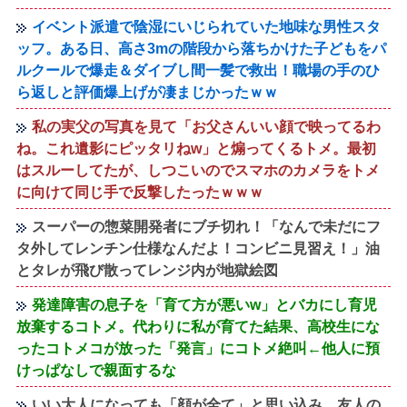
イベント派遣で陰湿にいじられていた地味な男性スタ
ッフ。ある日、高さ3mの階段から落ちかけた子どもをパ
ルクールで爆走＆ダイブし間一髪で救出！職場の手のひ
ら返しと評価爆上げが凄まじかったｗｗ
私の実父の写真を見て「お父さんいい顔で映ってるわ
ね。これ遺影にピッタリねw」と煽ってくるトメ。最初
はスルーしてたが、しつこいのでスマホのカメラをトメ
に向けて同じ手で反撃したったｗｗｗ
スーパーの惣菜開発者にブチ切れ！「なんで未だにフ
タ外してレンチン仕様なんだよ！コンビニ見習え！」油
とタレが飛び散ってレンジ内が地獄絵図
発達障害の息子を「育て方が悪いw」とバカにし育児
放棄するコトメ。代わりに私が育てた結果、高校生にな
ったコトメコが放った「発言」にコトメ絶叫←他人に預
けっぱなしで親面するな
いい大人になっても「顔が全て」と思い込み、友人の