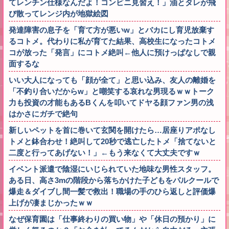
てレンチン仕様なんだよ！コンビニ見習え！」油とタレが飛
び散ってレンジ内が地獄絵図
発達障害の息子を「育て方が悪いw」とバカにし育児放棄す
るコトメ。代わりに私が育てた結果、高校生になったコトメ
コが放った「発言」にコトメ絶叫←他人に預けっぱなしで親
面するな
いい大人になっても「顔が全て」と思い込み、友人の離婚を
「不釣り合いだからw」と嘲笑する哀れな男現るｗｗトーク
力も投資の才能もあるBくんを叩いてドヤる顔ファン男の浅
はかさにガチで絶句
新しいペットを首に巻いて玄関を開けたら…居座りアポなし
トメと鉢合わせ！絶叫して20秒で逃亡したトメ「捨てないと
二度と行ってあげない！」←もう来なくて大丈夫ですｗ
イベント派遣で陰湿にいじられていた地味な男性スタッフ。
ある日、高さ3mの階段から落ちかけた子どもをパルクールで
爆走＆ダイブし間一髪で救出！職場の手のひら返しと評価爆
上げが凄まじかったｗｗ
なぜ保育園は「仕事終わりの買い物」や「休日の預かり」に