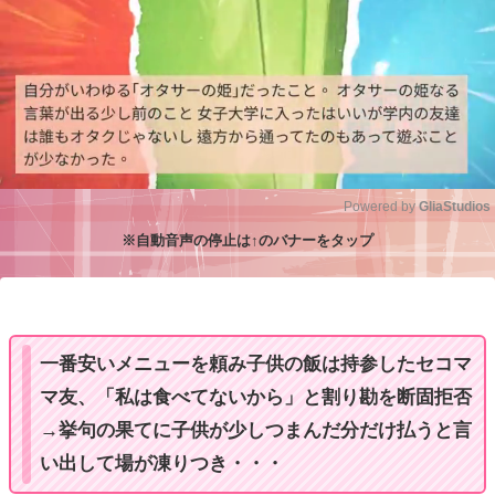
Powered by 
GliaStudios
※自動音声の停止は↑のバナーをタップ
M
u
t
e
一番安いメニューを頼み子供の飯は持参したセコマ
マ友、「私は食べてないから」と割り勘を断固拒否
→挙句の果てに子供が少しつまんだ分だけ払うと言
い出して場が凍りつき・・・