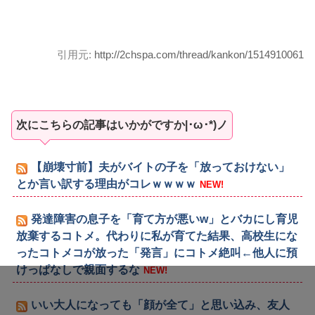
引用元:
http://2chspa.com/thread/kankon/1514910061
次にこちらの記事はいかがですか|･ω･*)ノ
【崩壊寸前】夫がバイトの子を「放っておけない」
とか言い訳する理由がコレｗｗｗｗ
NEW!
発達障害の息子を「育て方が悪いw」とバカにし育児
放棄するコトメ。代わりに私が育てた結果、高校生にな
ったコトメコが放った「発言」にコトメ絶叫←他人に預
けっぱなしで親面するな
NEW!
いい大人になっても「顔が全て」と思い込み、友人