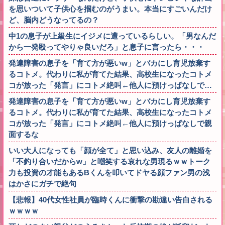
を思いついて子供心を掴むのがうまい。本当にすごいんだけ
ど、脳内どうなってるの？
中1の息子が上級生にイジメに遭っているらしい。「男なんだ
から一発殴ってやりゃ良いだろ」と息子に言ったら・・・
発達障害の息子を「育て方が悪いw」とバカにし育児放棄す
るコトメ。代わりに私が育てた結果、高校生になったコトメ
コが放った「発言」にコトメ絶叫←他人に預けっぱなしで…
発達障害の息子を「育て方が悪いw」とバカにし育児放棄す
るコトメ。代わりに私が育てた結果、高校生になったコトメ
コが放った「発言」にコトメ絶叫←他人に預けっぱなしで親
面するな
いい大人になっても「顔が全て」と思い込み、友人の離婚を
「不釣り合いだからw」と嘲笑する哀れな男現るｗｗトーク
力も投資の才能もあるBくんを叩いてドヤる顔ファン男の浅
はかさにガチで絶句
【悲報】40代女性社員が臨時くんに衝撃の勘違い告白される
ｗｗｗｗ