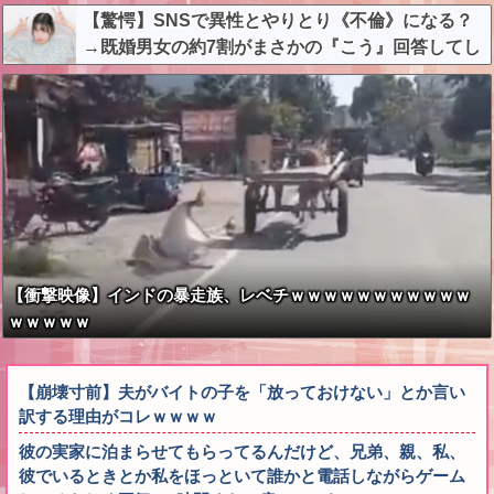
【驚愕】SNSで異性とやりとり《不倫》になる？
→既婚男女の約7割がまさかの『こう』回答してし
まうw w w w w w w w
【衝撃映像】インドの暴走族、レベチｗｗｗｗｗｗｗｗｗｗｗ
ｗｗｗｗｗ
【崩壊寸前】夫がバイトの子を「放っておけない」とか言い
訳する理由がコレｗｗｗｗ
彼の実家に泊まらせてもらってるんだけど、兄弟、親、私、
彼でいるときとか私をほっといて誰かと電話しながらゲーム