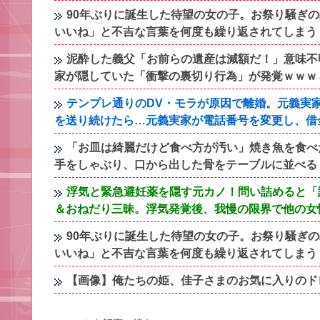
90年ぶりに誕生した待望の女の子。お祭り騒ぎ
いいね」と不吉な言葉を何度も繰り返されてしまう
泥酔した義父「お前らの遺産は減額だ！」意味不
家が隠していた「衝撃の裏切り行為」が発覚ｗｗｗ←
テンプレ通りのDV・モラが原因で離婚。元義実
を送り続けたら…元義実家が電話番号を変更し、借
「お皿は綺麗だけど食べ方が汚い」焼き魚を食べ
手をしゃぶり、口から出した骨をテーブルに並べる
浮気と緊急避妊薬を隠す元カノ！問い詰めると「
＆おねだり三昧。浮気発覚後、我慢の限界で他の女
90年ぶりに誕生した待望の女の子。お祭り騒ぎ
いいね」と不吉な言葉を何度も繰り返されてしまう
【画像】俺たちの姫、佳子さまのお気に入りのドレスが