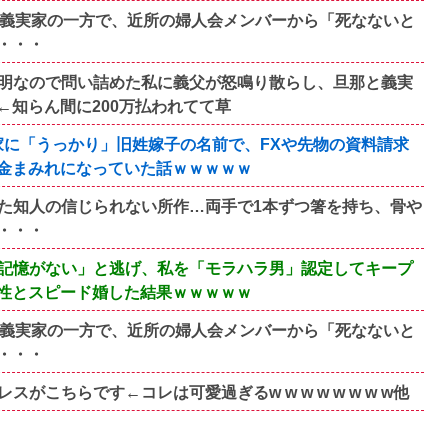
の義実家の一方で、近所の婦人会メンバーから「死なないと
・・・
明なので問い詰めた私に義父が怒鳴り散らし、旦那と義実
知らん間に200万払われてて草
家に「うっかり」旧姓嫁子の名前で、FXや先物の資料請求
金まみれになっていた話ｗｗｗｗｗ
た知人の信じられない所作…両手で1本ずつ箸を持ち、骨や
・・・
記憶がない」と逃げ、私を「モラハラ男」認定してキープ
性とスピード婚した結果ｗｗｗｗｗ
の義実家の一方で、近所の婦人会メンバーから「死なないと
・・・
こちらです←コレは可愛過ぎるw w w w w w w w他