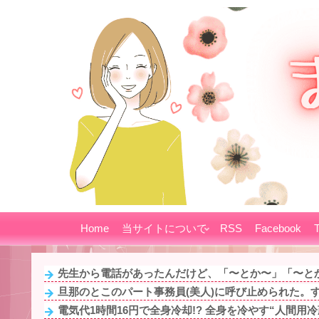
Home
当サイトについて
RSS
Facebook
T
先生から電話があったんだけど、「〜とか〜」「〜とか
旦那のとこのパート事務員(美人)に呼び止められた。する
電気代1時間16円で全身冷却!? 全身を冷やす“人間用冷蔵