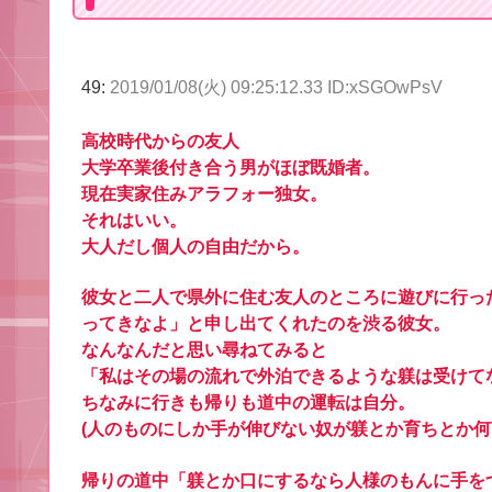
49:
2019/01/08(火) 09:25:12.33 ID:xSGOwPsV
高校時代からの友人
大学卒業後付き合う男がほぼ既婚者。
現在実家住みアラフォー独女。
それはいい。
大人だし個人の自由だから。
彼女と二人で県外に住む友人のところに遊びに行っ
ってきなよ」と申し出てくれたのを渋る彼女。
なんなんだと思い尋ねてみると
「私はその場の流れで外泊できるような躾は受けて
ちなみに行きも帰りも道中の運転は自分。
(人のものにしか手が伸びない奴が躾とか育ちとか何
帰りの道中「躾とか口にするなら人様のもんに手を