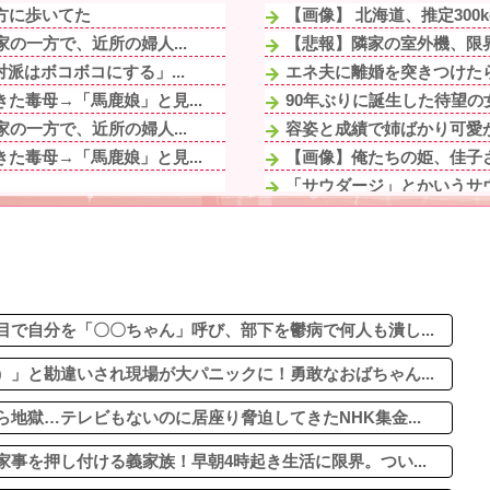
方に歩いてた
【画像】 北海道、推定300
の一方で、近所の婦人...
【悲報】隣家の室外機、限
派はボコボコにする」...
エネ夫に離婚を突きつけたら
た毒母→「馬鹿娘」と見...
90年ぶりに誕生した待望の
の一方で、近所の婦人...
容姿と成績で姉ばかり可愛が
た毒母→「馬鹿娘」と見...
【画像】俺たちの姫、佳子さ
「サウダージ」とかいうサ
なに！？蜘蛛出たの！？
た毒母→「馬鹿娘」と見...
【ウマ娘】セイちゃんとア
トメ！洗脳解いて弁護...
「ﾀﾋねば保険金出る」と友
トメ！洗脳解いて弁護...
ワイ「子供2人目欲しいんや
るけど合格したの通えな...
で自分を「〇〇ちゃん」呼び、部下を鬱病で何人も潰し...
」と勘違いされ現場が大パニックに！勇敢なおばちゃん...
地獄…テレビもないのに居座り脅迫してきたNHK集金...
事を押し付ける義家族！早朝4時起き生活に限界。つい...