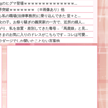
kgのヒグマ登場ｗｗｗｗｗｗｗｗｗｗｗｗｗｗ...
界突破ｗｗｗｗｗｗｗ （※画像あり）他
私の職場(法律事務所)に乗り込んできた 堂々と...
女の子。お祭り騒ぎの義実家の一方で、近所の婦人...
り、私を放置・差別してきた毒母→「馬鹿娘」と見...
まのお気に入りのドレスがこちらです←コレは可愛...
ウダージでしか聞いたことない言葉他
イちゃんの作接皆カプ他
人を追いつめたモラ旦那＆ウトメ！洗脳解いて弁護...
が、、、」ヨッメ「金は？育児は？私の仕事は？キ...