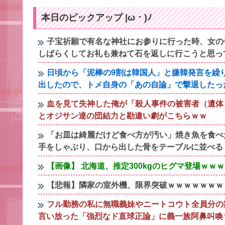
本日のピックアップ |ω・)ﾉ
子宝祈願で有名な神社にお参りに行った時、女の
しばらくしてお礼も兼ねて石を返しに行こうと思っ
日頃から「泥棒の9割は韓国人」と嫌韓発言を繰
出したので、トメ自身の「あの自論」で撃退したっ
血を見て失神した俺が「殺人事件の被害者（遺体
とオジサン達の団結力と勘違い劇がこちらｗｗ
「お皿は綺麗だけど食べ方が汚い」焼き魚を食べ
手をしゃぶり、口から出した骨をテーブルに並べる
【画像】 北海道、推定300kgのヒグマ登場ｗ
【悲報】隣家の室外機、限界突破ｗｗｗｗｗｗｗ
フル勤務の私に無職義妹やニートコウト全員分の
言い放った「強烈なド直球正論」に義一族阿鼻叫喚