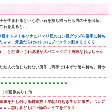
子が生まれるという赤い石を持ち帰ったら男の子を出産。
て石を見ると…
り返すトメ！冬ソナにハマり私のヨン様グッズを勝手に持ち
たｗｗ←矛盾だらけのトメにブーメラン刺さりまくり
）」と勘違いされ現場が大パニックに！勇敢なおばちゃん
た知人の信じられない所作…両手で1本ずつ箸を持ち、骨や
・・・
ｗｗｗｗｗｗｗｗｗｗｗｗｗｗｗｗｗｗｗ
 （※画像あり）他
家事を押し付ける義家族！早朝4時起き生活に限界。ついに
ｗｗ←怠け者どもに正論のナイフをグサリ