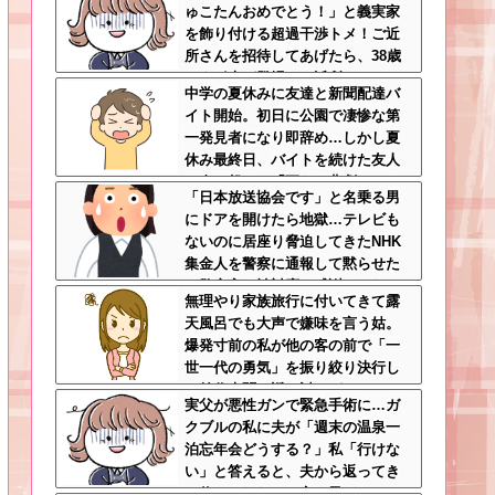
ゅこたんおめでとう！」と義実家
草
を飾り付ける超過干渉トメ！ご近
所さんを招待してあげたら、38歳
メタボ夫が登場して近所のおじい
中学の夏休みに友達と新聞配達バ
さんが大爆発する事態に
イト開始。初日に公園で凄惨な第
一発見者になり即辞め…しかし夏
休み最終日、バイトを続けた友人
の身に起きた「更なる悲劇」←こ
「日本放送協会です」と名乗る男
のバイト先、呪われすぎだろ
にドアを開けたら地獄…テレビも
ないのに居座り脅迫してきたNHK
集金人を警察に通報して黙らせた
←警察官の神対応に感謝しかない
無理やり家族旅行に付いてきて露
天風呂でも大声で嫌味を言う姑。
爆発寸前の私が他の客の前で「一
世一代の勇気」を振り絞り決行し
た前代未聞の返り討ちがこちら←
実父が悪性ガンで緊急手術に…ガ
身体を張った捨て身の反撃すぎる
クブルの私に夫が「週末の温泉一
泊忘年会どうする？」私「行けな
い」と答えると、夫から返ってき
た信じられない一言←子どもたち