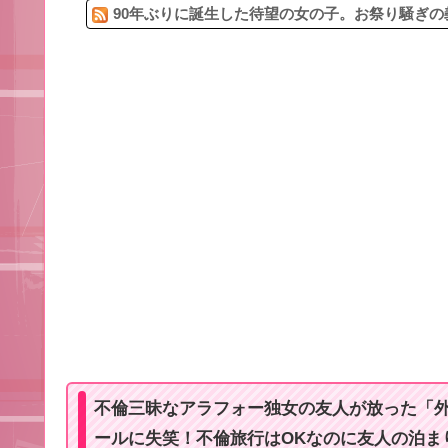
90年ぶりに誕生した待望の女の子。お祭り騒ぎの
不倫三昧なアラフォー独女の友人が放った「
ールに失笑！不倫旅行はOKなのに友人の泊ま