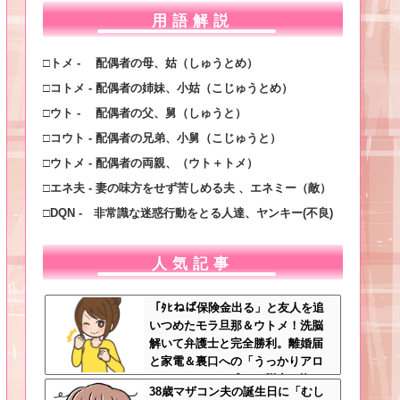
用語解説
□トメ - 配偶者の母、姑（しゅうとめ）
□コトメ - 配偶者の姉妹、小姑（こじゅうとめ）
□ウト - 配偶者の父、舅（しゅうと）
□コウト - 配偶者の兄弟、小舅（こじゅうと）
□ウトメ - 配偶者の両親、（ウト＋トメ）
□エネ夫 - 妻の味方をせず苦しめる夫 、エネミー（敵）
□DQN - 非常識な迷惑行動をとる人達、ヤンキー(不良)
人気記事
「ﾀﾋねば保険金出る」と友人を追
いつめたモラ旦那＆ウトメ！洗脳
解いて弁護士と完全勝利。離婚届
と家電＆裏口への「うっかりアロ
ンアルファ」を残して脱出←悔し
38歳マザコン夫の誕生日に「むし
泣きしながらやることがエグくて