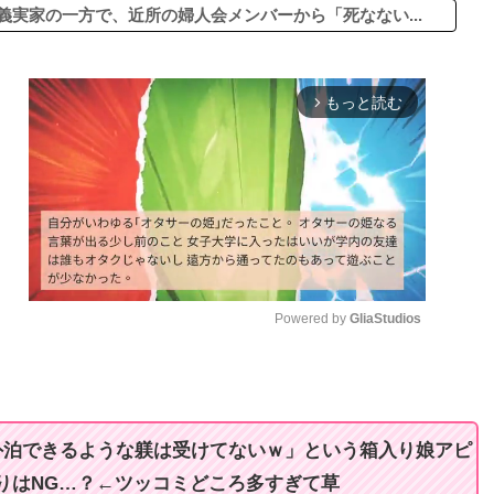
義実家の一方で、近所の婦人会メンバーから「死なない...
もっと読む
arrow_forward_ios
Powered by 
GliaStudios
M
u
t
外泊できるような躾は受けてないｗ」という箱入り娘アピ
e
りはNG…？←ツッコミどころ多すぎて草