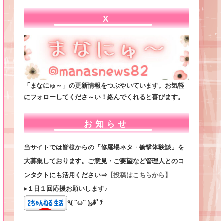
X
「まなにゅ～」の更新情報をつぶやいています。お気軽
にフォローしてくださ～い！絡んでくれると喜びます。
お知らせ
当サイトでは皆様からの「修羅場ネタ・衝撃体験談」を
大募集しております。ご意見・ご要望など管理人とのコ
ンタクトにも活用ください⇒
【
投稿はこちらから
】
▸１日１回応援お願いします♪
٩( ''ω'' )وﾎﾟﾁ