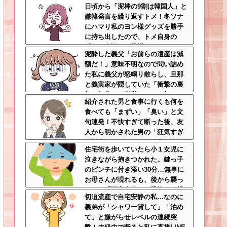
日頃から「泥棒の9割は韓国人」と
の方が何倍も常識的で泣ける
嫌韓発言を繰り返すトメ！冬ソナ
にハマり私のヨン様グッズを勝手
に持ち出したので、トメ自身の
「あの自論」で撃退したったｗｗ
泥酔した義父「お前らの遺産は減
←矛盾だらけのトメにブーメラン
額だ！」意味不明なので問い詰め
刺さりまくり
た私に義父が怒鳴り散らし、旦那
と義実家が隠していた「衝撃の裏
切り行為」が発覚ｗｗｗ←知らん
紹介された男と食事に行くも何を
間に200万払われてて草
食べても「まずい」「臭い」と文
句連発！不快すぎて断った後、友
人から明かされた男の「狂気すぎ
る勘違いシナリオ」に絶句ｗｗ←
住宅街を歩いていたら小１女児に
手料理食べたいなら素直に言え
泣きながら抱きつかれた。鍵っ子
のピンチに付き添い30分…無事に
お母さんが現れるも、後から襲っ
てきた「不審者扱いの恐怖」←親
切迫流産で自宅安静の私…なのに
切心が裏目に出るかもしれない世
義弟が「シャワー貸して」「泊め
の中怖すぎる
て」と嫌がらせレベルの連続突