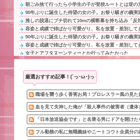
朝ごみ捨て行ったら小学生の子が登校ルートとは逆の
90年ぶりに誕生した待望の女の子。お祭り騒ぎの義実家
推しの脱退にブチ切れて10mの横断幕を持ち込み「反対
容姿と成績で姉ばかり可愛がり、私を放置・差別してき
90年ぶりに誕生した待望の女の子。お祭り騒ぎの義実家
容姿と成績で姉ばかり可愛がり、私を放置・差別してき
女子とアフタヌーンティーとか行ってみたかった
なに！？蜘蛛出たの！？
容姿と成績で姉ばかり可愛がり、私を放置・差別してき
厳選おすすめ記事！(´っ･ω･)っ
「ﾀﾋねば保険金出る」と友人を追いつめたモラ旦那＆ウ
「ﾀﾋねば保険金出る」と友人を追いつめたモラ旦那＆ウ
子どもが中学受験してる知り合い、たくさん受けさせて
職場を襲う歩く香害お局！プロレスラー風の見た目
血を見て失神した俺が「殺人事件の被害者（遺体）
「日本放送協会です」と名乗る男にドアを開けたら
フル勤務の私に無職義妹やニートコウト全員分の家