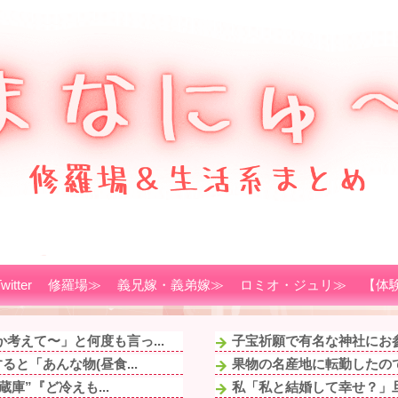
witter
修羅場≫
義兄嫁・義弟嫁≫
ロミオ・ジュリ≫
【体
考えて〜」と何度も言っ...
子宝祈願で有名な神社にお参
と「あんな物(昼食...
果物の名産地に転勤したので
庫”『ど冷えも...
私「私と結婚して幸せ？」旦