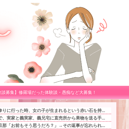
験談募集】修羅場だった体験談・愚痴など大募集！
りに行った時、女の子が生まれるという赤い石を持...
、実家と義実家、義兄宅に直売所から果物を送る手...
那「お前もそう思うだろ？」→その返事が忘れられ...