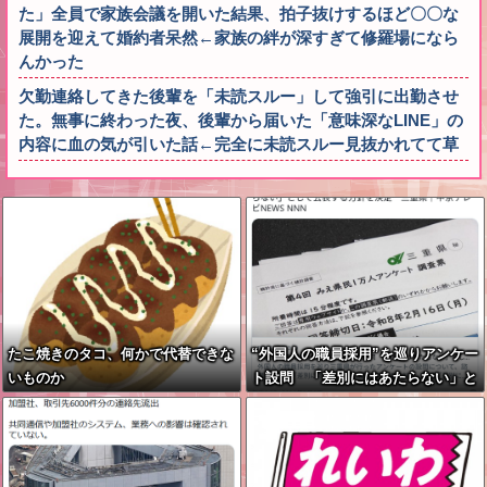
た」全員で家族会議を開いた結果、拍子抜けするほど〇〇な
展開を迎えて婚約者呆然←家族の絆が深すぎて修羅場になら
んかった
欠勤連絡してきた後輩を「未読スルー」して強引に出勤させ
た。無事に終わった夜、後輩から届いた「意味深なLINE」の
内容に血の気が引いた話←完全に未読スルー見抜かれてて草
たこ焼きのタコ、何かで代替できな
“外国人の職員採用”を巡りアンケー
いものか
ト設問 「差別にはあたらない」と
して公表する方針を決定 三重県