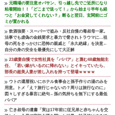
元職場の要注意オバサン、引っ越し先でご近所になり
粘着開始！！「どこまで送って！」から始まり半年も経
つと「お金貸してくれない？」断ると翌日、玄関前にゴ
ミが置かれる
飲酒強要・スーパーで盗み・反社自慢の毒叔母一家。
法事でも虚偽の金銭要求と暴力で脅されトラウマに…祖
母の死をきっかけに恐怖の親戚と「永久絶縁」を決意←
自分の身の安全を最優先にして大正解
23歳妻自慢で女性社員を「ババア」と蔑む48歳無能主
任、「若い嫁がいるのに帰れない」とイキっていたら、
部長の超美人妻が差し入れを持って登場ｗｗｗｗ
ウトの還暦祝いにホテル食事会と孫手作りの湯のみを
用意。トメ「え？旅行じゃないの？周りは旅行なのに」
図々しすぎる暴言に絶句←孫の気持ちを無下にする最低
ババア
亡き叔母の遺書「実は17年前に従兄弟と赤ちゃんを交