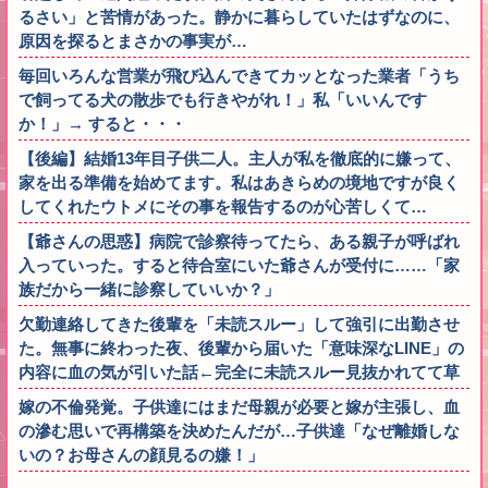
るさい」と苦情があった。静かに暮らしていたはずなのに、
原因を探るとまさかの事実が…
毎回いろんな営業が飛び込んできてカッとなった業者「うち
で飼ってる犬の散歩でも行きやがれ！」私「いいんです
か！」→ すると・・・
【後編】結婚13年目子供二人。主人が私を徹底的に嫌って、
家を出る準備を始めてます。私はあきらめの境地ですが良く
してくれたウトメにその事を報告するのが心苦しくて…
【爺さんの思惑】病院で診察待ってたら、ある親子が呼ばれ
入っていった。すると待合室にいた爺さんが受付に……「家
族だから一緒に診察していいか？」
欠勤連絡してきた後輩を「未読スルー」して強引に出勤させ
た。無事に終わった夜、後輩から届いた「意味深なLINE」の
内容に血の気が引いた話←完全に未読スルー見抜かれてて草
嫁の不倫発覚。子供達にはまだ母親が必要と嫁が主張し、血
の滲む思いで再構築を決めたんだが…子供達「なぜ離婚しな
いの？お母さんの顔見るの嫌！」