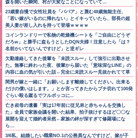
森を開いた瞬間、村が大変なことになっていて…
23歳妻自慢で女性社員を「ババア」と蔑む48歳無能主任、
「若い嫁がいるのに帰れない」とイキっていたら、部長の超
美人妻が差し入れを持って登場ｗｗｗｗ
コインランドリーで私物の乾燥機シートを「ご自由にどうぞ
だろw」と勝手に盗もうとしたDQN夫婦！注意したら「は？
名前かいてないんですけど」と逆ギレ
欠勤連絡してきた後輩を「未読スルー」して強引に出勤させ
た。無事に終わった夜、後輩から届いた「意味深なLINE」の
内容に血の気が引いた話←完全に未読スルー見抜かれてて草
間男が嫁と一緒に「お願いします離婚してください。出来る
だけの償いはします。」とか言ってきたからブチ切れて100発
ぐらい殴る蹴るでフルボッコに...
亡き叔母の遺書「実は17年前に従兄弟と赤ちゃんを交換し
た」全員で家族会議を開いた結果、拍子抜けするほど〇〇な
展開を迎えて婚約者呆然←家族の絆が深すぎて修羅場にな
ら…
3/6私、結婚したい職業NO.1の公務員なんですけど、嫁が子