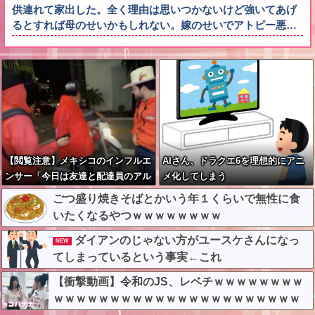
供連れて家出した。全く理由は思いつかないけど強いてあげ
るとすれば母のせいかもしれない。嫁のせいでアトピー悪…
【閲覧注意】メキシコのインフルエ
AIさん、ドラクエ6を理想的にアニ
ンサー「今日は友達と配達員のアル
メ化してしまう
バイトを体験してみるよ！！」←結
ごつ盛り焼きそばとかいう年１くらいで無性に食
果・・・
いたくなるやつｗｗｗｗｗｗｗｗ
ダイアンのじゃない方がユースケさんになっ
NEW
てしまっているという事実←これ
【衝撃動画】令和のJS、レベチｗｗｗｗｗｗｗｗ
ｗｗｗｗｗｗｗｗｗｗｗｗｗｗｗｗｗｗｗｗｗｗ