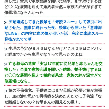
換した」全員で家族会議を開いた結果、拍子抜けするほ
ど〇〇な展開を迎えて婚約者呆然←家族の絆が深すぎて
修羅場にならんかった
欠勤連絡してきた後輩を「未読スルー」して強引に出
勤させた。無事に終わった夜、後輩から届いた「意味深
なLINE」の内容に血の気が引いた話←完全に未読スルー
見抜かれてて草
生理の予定が８月６日なんだけど７月２９日にドバッ
と鮮血でたから生理かな？って思ったのよね
亡き叔母の遺書「実は17年前に従兄弟と赤ちゃんを交
換した」全員で家族会議を開いた結果、拍子抜けするほ
ど〇〇な展開を迎えて婚約者呆然←家族の絆が深すぎて
修羅場になら…
嫁の不倫発覚。子供達にはまだ母親が必要と嫁が主張
し、血の滲む思いで再構築を決めたんだが…子供達「な
ぜ離婚しないの？お母さんの顔見るの嫌！」