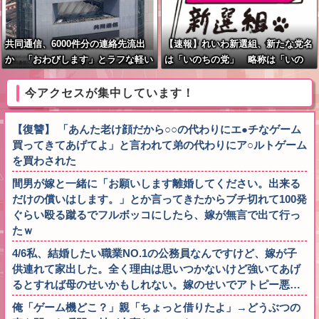
共同通信、6000件分の連絡先流出
【速報】れいわ新選組、新たな党名
か 「おわびします」とラフな軽い
は「いのちの党」 略称は「いの
謝罪コメントを発表
ち」
今アクセスが集中しています！
【復讐】 「あんた老け顔だから○○の代わりにエ●チなゲーム
買ってきてあげてよ」と言われて弟の代わりにア○ルトゲーム
を買わされた
間男が嫁と一緒に「お願いします離婚してください。出来る
だけの償いはします。」とか言ってきたからブチ切れて100発
ぐらい殴る蹴るでフルボッコにしたら、嫁が無言で出て行っ
たｗ
4/6私、結婚したい職業NO.1の公務員なんですけど、嫁が子
供連れて家出した。全く理由は思いつかないけど強いてあげ
るとすれば母のせいかもしれない。嫁のせいでアトピー悪…
俺「ゲーム機どこ？」親「ちょっと借りたよ」→どうぶつの