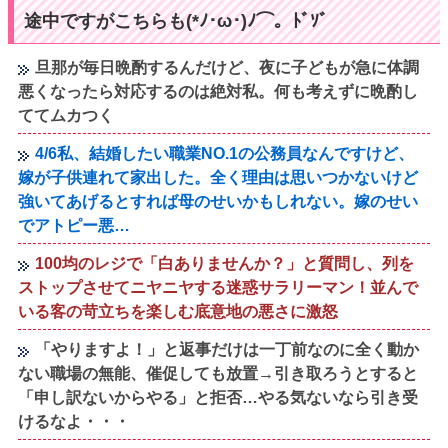
途中ですがこちらも(*ﾉ･ω･)ﾉ⌒。ﾄﾞｿﾞ
旦那が毎日晩酌するんだけど、夜に子どもが急に体調
悪くなったら対応するのは絶対私。何も考えずに晩酌し
ててムカつく
4/6私、結婚したい職業NO.1の公務員なんですけど、
嫁が子供連れて家出した。全く理由は思いつかないけど
強いてあげるとすれば母のせいかもしれない。嫁のせい
でアトピー悪…
100均のレジで「白ありませんか？」と質問し、列を
ストップさせてニヤニヤする迷惑サラリーマン！並んで
いる客の苛立ちを楽しむ底意地の悪さに激怒
「やりますよ！」と返事だけは一丁前なのに全く動か
ない職場の無能、催促しても放置→引き取ろうとすると
「申し訳ないからやる」と拒否…やる気ないなら引き受
けるなよ・・・