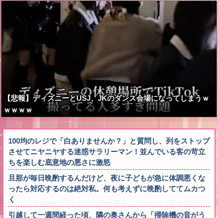
【悲報】ディズニーとUSJ、JKのダンス会場になってしまうｗ
ｗｗｗｗ
100均のレジで「白ありませんか？」と質問し、列をストップ
させてニヤニヤする迷惑サラリーマン！並んでいる客の苛立
ちを楽しむ底意地の悪さに激怒
旦那が毎日晩酌するんだけど、夜に子どもが急に体調悪くな
ったら対応するのは絶対私。何も考えずに晩酌しててムカつ
く
引越して一週間経った頃、隣の奥さんから「掃除機の音がう