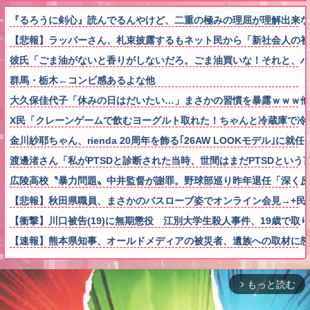
『るろうに剣心』読んでるんやけど、二重の極みの理屈が理解出来な
【悲報】ラッパーさん、札束披露するもネット民から「新社会人の初
彼氏「ごま油がないと香りがしないだろ。ごま油買いな！それと、ハ
群馬・栃木←コンビ感あるよな他
大久保佳代子「休みの日はだいたい…」まさかの習慣を暴露ｗｗｗ他
X民「クレーンゲームで飲むヨーグルト取れた！ちゃんと冷蔵庫で冷や
金川紗耶ちゃん、rienda 20周年を飾る｢26AW LOOKモデル｣に就
渡邊渚さん「私がPTSDと診断された当時、世間はまだPTSDとい
広陵高校〝暴力問題〟中井監督が謝罪。野球部巡り昨年退任「深く反
【悲報】秋田県職員、まさかのバスローブ姿でオンライン会見→+民
【衝撃】川口被告(19)に無期懲役 江別大学生殺人事件、19歳で
【速報】熊本県知事、オールドメディアの被災者、遺族への取材に
もっと読む
arrow_forward_ios