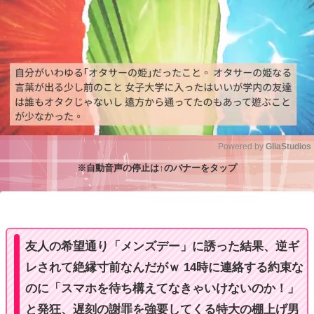
Powered by 
GliaStudios
※自動音声の停止は↑のバナーをタップ
M
u
t
e
友人の希望通り「メンズデー」に誘った結果、逆ギ
レされて絶縁寸前なんだがｗ 14時に連絡する約束な
のに「スマホを待ち構えてなきゃいけないのか！」
と発狂、遅刻の謝罪を強要してくる特大の棚上げ男