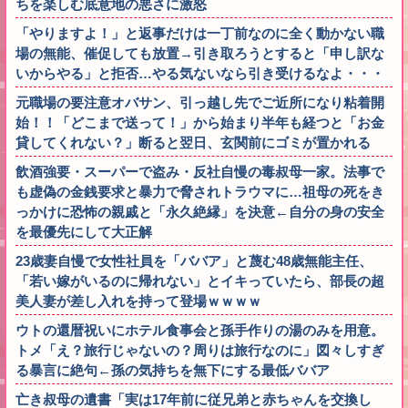
ちを楽しむ底意地の悪さに激怒
「やりますよ！」と返事だけは一丁前なのに全く動かない職
場の無能、催促しても放置→引き取ろうとすると「申し訳な
いからやる」と拒否…やる気ないなら引き受けるなよ・・・
元職場の要注意オバサン、引っ越し先でご近所になり粘着開
始！！「どこまで送って！」から始まり半年も経つと「お金
貸してくれない？」断ると翌日、玄関前にゴミが置かれる
飲酒強要・スーパーで盗み・反社自慢の毒叔母一家。法事で
も虚偽の金銭要求と暴力で脅されトラウマに…祖母の死をき
っかけに恐怖の親戚と「永久絶縁」を決意←自分の身の安全
を最優先にして大正解
23歳妻自慢で女性社員を「ババア」と蔑む48歳無能主任、
「若い嫁がいるのに帰れない」とイキっていたら、部長の超
美人妻が差し入れを持って登場ｗｗｗｗ
ウトの還暦祝いにホテル食事会と孫手作りの湯のみを用意。
トメ「え？旅行じゃないの？周りは旅行なのに」図々しすぎ
る暴言に絶句←孫の気持ちを無下にする最低ババア
亡き叔母の遺書「実は17年前に従兄弟と赤ちゃんを交換し