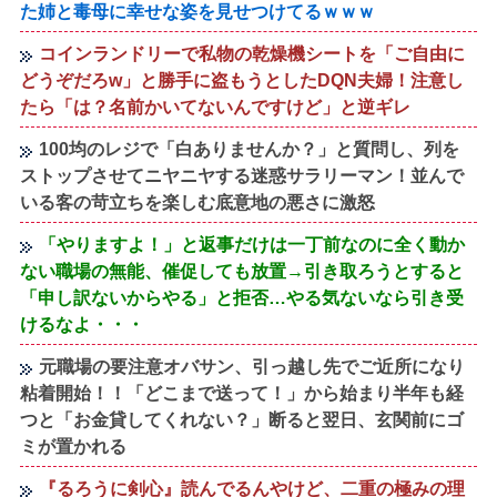
た姉と毒母に幸せな姿を見せつけてるｗｗｗ
コインランドリーで私物の乾燥機シートを「ご自由に
どうぞだろw」と勝手に盗もうとしたDQN夫婦！注意し
たら「は？名前かいてないんですけど」と逆ギレ
100均のレジで「白ありませんか？」と質問し、列を
ストップさせてニヤニヤする迷惑サラリーマン！並んで
いる客の苛立ちを楽しむ底意地の悪さに激怒
「やりますよ！」と返事だけは一丁前なのに全く動か
ない職場の無能、催促しても放置→引き取ろうとすると
「申し訳ないからやる」と拒否…やる気ないなら引き受
けるなよ・・・
元職場の要注意オバサン、引っ越し先でご近所になり
粘着開始！！「どこまで送って！」から始まり半年も経
つと「お金貸してくれない？」断ると翌日、玄関前にゴ
ミが置かれる
『るろうに剣心』読んでるんやけど、二重の極みの理