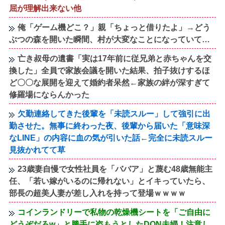
屈が理解出来ない他
俺「ゲーム機どこ？」親「ちょっと借りたよ」→どう
ぶつの森を開いた瞬間、村が大変なことになっていて…
亡き叔母の遺書「実は17年前に従兄弟と赤ちゃんを交
換した」全員で家族会議を開いた結果、拍子抜けするほ
ど〇〇な展開を迎えて婚約者呆然←家族の絆が深すぎて
修羅場にならんかった
欠勤連絡してきた後輩を「未読スルー」して強引に出
勤させた。無事に終わった夜、後輩から届いた「意味深
なLINE」の内容に血の気が引いた話←完全に未読スルー
見抜かれてて草
23歳妻自慢で女性社員を「ババア」と蔑む48歳無能主
任、「若い嫁がいるのに帰れない」とイキっていたら、
部長の超美人妻が差し入れを持って登場ｗｗｗｗ
コインランドリーで私物の乾燥機シートを「ご自由に
どうぞだろw」と勝手に盗もうとしたDQN夫婦！注意し