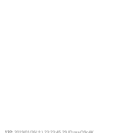
132:
2019/01/26(土) 23:23:45.29 ID:gr+Q9c4K