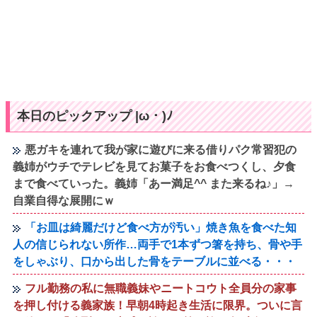
本日のピックアップ |ω・)ﾉ
悪ガキを連れて我が家に遊びに来る借りパク常習犯の
義姉がウチでテレビを見てお菓子をお食べつくし、夕食
まで食べていった。義姉「あー満足^^ また来るね♪」→
自業自得な展開にｗ
「お皿は綺麗だけど食べ方が汚い」焼き魚を食べた知
人の信じられない所作…両手で1本ずつ箸を持ち、骨や手
をしゃぶり、口から出した骨をテーブルに並べる・・・
フル勤務の私に無職義妹やニートコウト全員分の家事
を押し付ける義家族！早朝4時起き生活に限界。ついに言