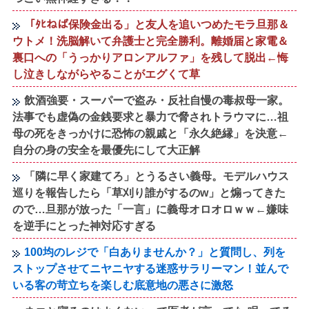
「ﾀﾋねば保険金出る」と友人を追いつめたモラ旦那＆
ウトメ！洗脳解いて弁護士と完全勝利。離婚届と家電＆
裏口への「うっかりアロンアルファ」を残して脱出←悔
し泣きしながらやることがエグくて草
飲酒強要・スーパーで盗み・反社自慢の毒叔母一家。
法事でも虚偽の金銭要求と暴力で脅されトラウマに…祖
母の死をきっかけに恐怖の親戚と「永久絶縁」を決意←
自分の身の安全を最優先にして大正解
「隣に早く家建てろ」とうるさい義母。モデルハウス
巡りを報告したら「草刈り誰がするのw」と煽ってきた
ので…旦那が放った「一言」に義母オロオロｗｗ←嫌味
を逆手にとった神対応すぎる
100均のレジで「白ありませんか？」と質問し、列を
ストップさせてニヤニヤする迷惑サラリーマン！並んで
いる客の苛立ちを楽しむ底意地の悪さに激怒