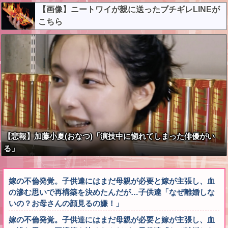
【画像】ニートワイが親に送ったブチギレLINEが
こちら
【悲報】加藤小夏(おなつ)「演技中に惚れてしまった俳優がい
る」
嫁の不倫発覚。子供達にはまだ母親が必要と嫁が主張し、血
の滲む思いで再構築を決めたんだが…子供達「なぜ離婚しな
いの？お母さんの顔見るの嫌！」
嫁の不倫発覚。子供達にはまだ母親が必要と嫁が主張し、血