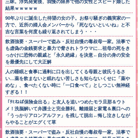
三昧。浮気発覚後、我慢の限界で他の女性とスピード婚した
結果ｗｗｗｗｗ
90年ぶりに誕生した待望の女の子。お祭り騒ぎの義実家の一
方で、近所の婦人会メンバーから「死なないといいね」と不
吉な言葉を何度も繰り返されてしまう・・・
飲酒強要・スーパーで盗み・反社自慢の毒叔母一家。法事で
も虚偽の金銭要求と暴力で脅されトラウマに…祖母の死をき
っかけに恐怖の親戚と「永久絶縁」を決意←自分の身の安全
を最優先にして大正解
人の睡眠と食事に過剰に口を出してくる母親と彼氏うるさ
い…薬を飲まないと眠れない苦しさも知らないくせに「薬や
めな」、食べたくない時に「一口食べて」としつこい無神経
すぎる！！
「ﾀﾋねば保険金出る」と友人を追いつめたモラ旦那＆ウト
メ！洗脳解いて弁護士と完全勝利。離婚届と家電＆裏口への
「うっかりアロンアルファ」を残して脱出←悔し泣きしなが
らやることがエグくて草
飲酒強要・スーパーで盗み・反社自慢の毒叔母一家。法事で