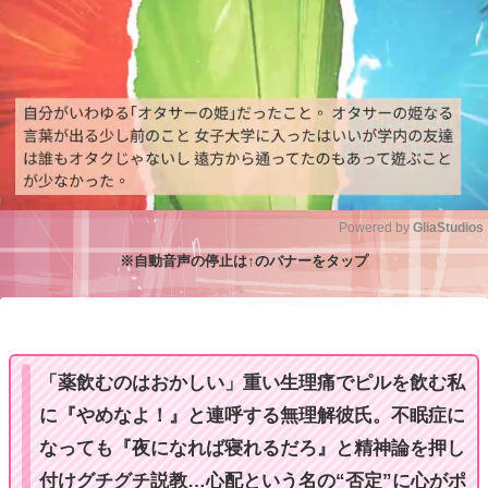
Powered by 
GliaStudios
※自動音声の停止は↑のバナーをタップ
M
u
t
e
「薬飲むのはおかしい」重い生理痛でピルを飲む私
に『やめなよ！』と連呼する無理解彼氏。不眠症に
なっても『夜になれば寝れるだろ』と精神論を押し
付けグチグチ説教…心配という名の“否定”に心がポ