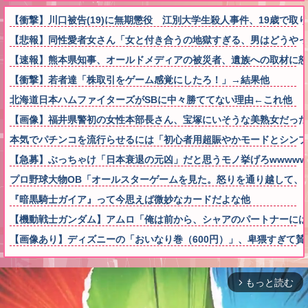
【衝撃】川口被告(19)に無期懲役 江別大学生殺人事件、19歳で
【悲報】同性愛者女さん「女と付き合うの地獄すぎる、男はどうやっ
【速報】熊本県知事、オールドメディアの被災者、遺族への取材に
【衝撃】若者達「株取引をゲーム感覚にしたろ！」→結果他
北海道日本ハムファイターズがSBに中々勝ててない理由←これ他
【画像】福井県警初の女性本部長さん、宝塚にいそうな美熟女だった
本気でパチンコを流行らせるには「初心者用超賑やかモードとシンプ
【急募】ぶっちゃけ「日本衰退の元凶」だと思うモノ挙げろwwwww
プロ野球大物OB「オールスターゲームを見た。怒りを通り越して、
『暗黒騎士ガイア』って今思えば微妙なカードだよな他
【機動戦士ガンダム】アムロ「俺は前から、シャアのパートナーに
【画像あり】ディズニーの「おいなり巻（600円）」、卑猥すぎて賛
もっと読む
arrow_forward_ios