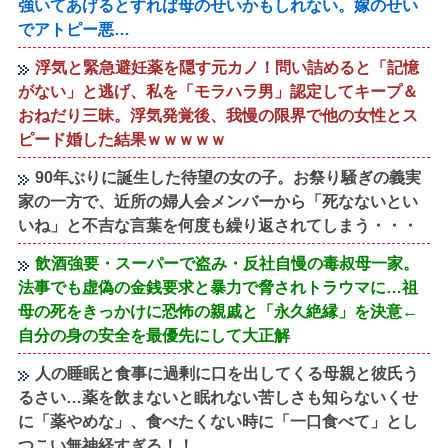
強いてあげるとすれば母のせいかもしれない。嫁のせい
でアトピー悪…
浮気と緊急避妊薬を隠す元カノ！問い詰めると「記憶
がない」と逃げ、私を「モラハラ男」認定してキープ＆
おねだり三昧。浮気発覚後、我慢の限界で他の女性とス
ピード婚した結果ｗｗｗｗｗ
90年ぶりに誕生した待望の女の子。お祭り騒ぎの義実
家の一方で、近所の婦人会メンバーから「死なないとい
いね」と不吉な言葉を何度も繰り返されてしまう・・・
飲酒強要・スーパーで盗み・反社自慢の毒叔母一家。
法事でも虚偽の金銭要求と暴力で脅されトラウマに…祖
母の死をきっかけに恐怖の親戚と「永久絶縁」を決意←
自分の身の安全を最優先にして大正解
人の睡眠と食事に過剰に口を出してくる母親と彼氏う
るさい…薬を飲まないと眠れない苦しさも知らないくせ
に「薬やめな」、食べたくない時に「一口食べて」とし
つこい無神経すぎる！！