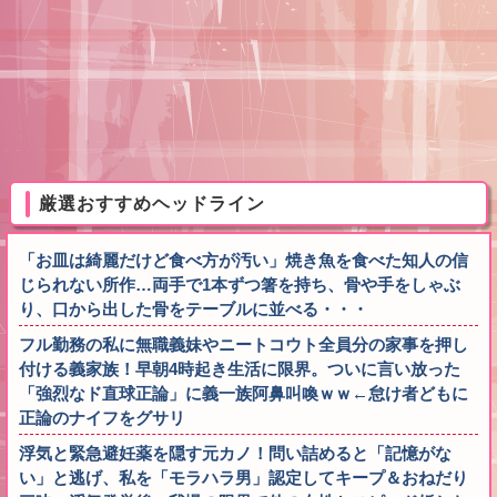
厳選おすすめヘッドライン
「お皿は綺麗だけど食べ方が汚い」焼き魚を食べた知人の信
じられない所作…両手で1本ずつ箸を持ち、骨や手をしゃぶ
り、口から出した骨をテーブルに並べる・・・
フル勤務の私に無職義妹やニートコウト全員分の家事を押し
付ける義家族！早朝4時起き生活に限界。ついに言い放った
「強烈なド直球正論」に義一族阿鼻叫喚ｗｗ←怠け者どもに
正論のナイフをグサリ
浮気と緊急避妊薬を隠す元カノ！問い詰めると「記憶がな
い」と逃げ、私を「モラハラ男」認定してキープ＆おねだり