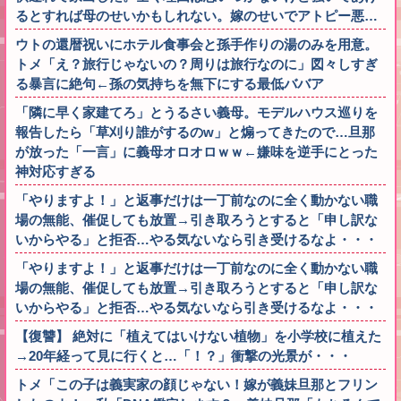
るとすれば母のせいかもしれない。嫁のせいでアトピー悪…
ウトの還暦祝いにホテル食事会と孫手作りの湯のみを用意。
トメ「え？旅行じゃないの？周りは旅行なのに」図々しすぎ
る暴言に絶句←孫の気持ちを無下にする最低ババア
「隣に早く家建てろ」とうるさい義母。モデルハウス巡りを
報告したら「草刈り誰がするのw」と煽ってきたので…旦那
が放った「一言」に義母オロオロｗｗ←嫌味を逆手にとった
神対応すぎる
「やりますよ！」と返事だけは一丁前なのに全く動かない職
場の無能、催促しても放置→引き取ろうとすると「申し訳な
いからやる」と拒否…やる気ないなら引き受けるなよ・・・
「やりますよ！」と返事だけは一丁前なのに全く動かない職
場の無能、催促しても放置→引き取ろうとすると「申し訳な
いからやる」と拒否…やる気ないなら引き受けるなよ・・・
【復讐】 絶対に「植えてはいけない植物」を小学校に植えた
→20年経って見に行くと…「！？」衝撃の光景が・・・
トメ「この子は義実家の顔じゃない！嫁が義妹旦那とフリン