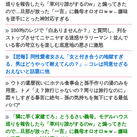
巡りを報告したら「草刈り誰がするのw」と煽ってきた
ので…旦那が放った「一言」に義母オロオロｗｗ←嫌味
を逆手にとった神対応すぎる
100均のレジで「白ありませんか？」と質問し、列を
ストップさせてニヤニヤする迷惑サラリーマン！並んで
いる客の苛立ちを楽しむ底意地の悪さに激怒
【悲報】同性愛者女さん「女と付き合うの地獄すぎ
る、男はどうやって耐えてんの？」←コレは同意せざる
おえないと話題に他
ウトの還暦祝いにホテル食事会と孫手作りの湯のみを
用意。トメ「え？旅行じゃないの？周りは旅行なのに」
図々しすぎる暴言に絶句←孫の気持ちを無下にする最低
ババア
「隣に早く家建てろ」とうるさい義母。モデルハウス
巡りを報告したら「草刈り誰がするのw」と煽ってきた
ので…旦那が放った「一言」に義母オロオロｗｗ←嫌味