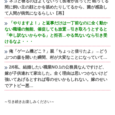
ネコと寝るのはよくないって医者が言ってた 眠ってる
間に飼い主の顔とかを舐めたりしてるから、菌が感染し
て人間が病気になるらしい【再】
「やりますよ！」と返事だけは一丁前なのに全く動か
ない職場の無能、催促しても放置→引き取ろうとすると
「申し訳ないからやる」と拒否…やる気ないなら引き受
けるなよ・・・
俺「ゲーム機どこ？」親「ちょっと借りたよ」→どう
ぶつの森を開いた瞬間、村が大変なことになっていて…
2/6私、結婚したい職業NO.1の公務員なんですけど、
嫁が子供連れて家出した。全く理由は思いつかないけど
強いてあげるとすれば母のせいかもしれない。嫁のせい
でアトピー悪…
～引き続きお楽しみください～