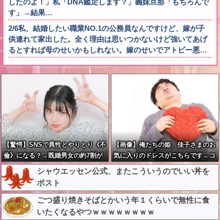
したのよ！」私「DNA鑑定します？」義妹旦那「もちろんで
す」→結果…
2/6私、結婚したい職業NO.1の公務員なんですけど、嫁が子
供連れて家出した。全く理由は思いつかないけど強いてあげ
るとすれば母のせいかもしれない。嫁のせいでアトピー悪…
【驚愕】SNSで異性とやりとり《不
【画像】俺たちの姫、佳子さまのお
倫》になる？→既婚男女の約7割が
気に入りのドレスがこちらです←コ
まさかの『こう』回答してしまうw
レは可愛過ぎるw w w w w w w w
シャウエッセン公式、またこういうのでいい丼を
w w w w w w w
ポスト
ごつ盛り焼きそばとかいう年１くらいで無性に食
いたくなるやつｗｗｗｗｗｗｗｗ