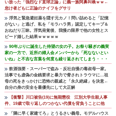
い放った「強烈なド直球正論」に義一族阿鼻叫喚ｗｗ←
怠け者どもに正論のナイフをグサリ
浮気と緊急避妊薬を隠す元カノ！問い詰めると「記憶
がない」と逃げ、私を「モラハラ男」認定してキープ＆
おねだり三昧。浮気発覚後、我慢の限界で他の女性とス
ピード婚した結果ｗｗｗｗｗ
90年ぶりに誕生した待望の女の子。お祭り騒ぎの義実
家の一方で、近所の婦人会メンバーから「死なないとい
いね」と不吉な言葉を何度も繰り返されてしまう・・・
飲酒強要・スーパーで盗み・反社自慢の毒叔母一家。
法事でも虚偽の金銭要求と暴力で脅されトラウマに…祖
母の死をきっかけに恐怖の親戚と「永久絶縁」を決意←
自分の身の安全を最優先にして大正解
【衝撃】川口被告(19)に無期懲役 江別大学生殺人事
件、19歳で取り返しのつかない代償を背負うことに他
「隣に早く家建てろ」とうるさい義母。モデルハウス