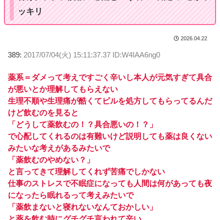
ッキリ
2026.04.22
389:
2017/07/04(火) 15:11:37.37 ID:W4IAA6ng0
薬系＝ダメって考えですごく辛いし本人が元気すぎて具合
が悪いとか理解してもらえない
生理不順や生理痛が酷くてピルを処方してもらってるんだ
けど飲むのを見ると
「どうして薬飲むの！？具合悪いの！？」
で心配してくれるのは有難いけど説明しても薬は良くない
みたいな考えがあるみたいで
「薬飲むのやめない？」
と言ってきて理解してくれず苦痛でしかない
仕事のストレスで不眠症になっても人間は何があっても夜
になったら眠れるって考えみたいで
「薬飲まないと寝れないなんておかしい」
と薬を飲む時にグチグチ言われて辛い