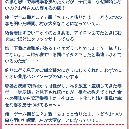
の滲む思いで再構築を決めたんだが…子供達「なぜ離婚しな
いの？お母さんの顔見るの嫌！」
俺「ゲーム機どこ？」親「ちょっと借りたよ」→どうぶつの
森を開いた瞬間、村が大変なことになっていて…
給食着はすごいニオイのときある。アイロンあてたときにむ
せ込むほどにクッッッサ！ってなる
姉「下着に違和感がある！イタズラしたでしょ！？」俺「し
てないよ」←姉が寝ている間にイタズラしたと勘違いされて
いるのだが・・・
釣りに行く息子がご飯全部おにぎりにしてくれた。わずかに
ビオレ薬用ハンドソープの匂いがする
容姿と成績で姉ばかり可愛がり、私を放置・差別してきた毒
母→「馬鹿娘」と見下され続けたが、祖母の教えてくれた食
への興味から管理栄養士に→今はニート化した姉と毒母に幸
せな姿を見せつけてるｗｗｗ
俺「ゲーム機どこ？」親「ちょっと借りたよ」→どうぶつの
森を開いた瞬間、村が大変なことになっていて…