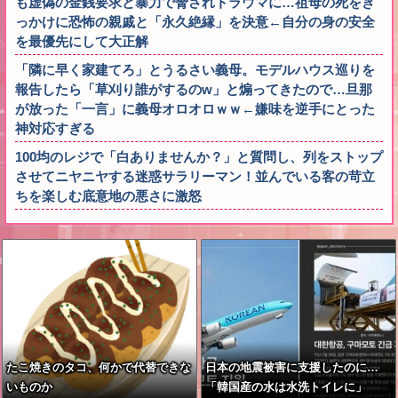
も虚偽の金銭要求と暴力で脅されトラウマに…祖母の死をき
っかけに恐怖の親戚と「永久絶縁」を決意←自分の身の安全
を最優先にして大正解
「隣に早く家建てろ」とうるさい義母。モデルハウス巡りを
報告したら「草刈り誰がするのw」と煽ってきたので…旦那
が放った「一言」に義母オロオロｗｗ←嫌味を逆手にとった
神対応すぎる
100均のレジで「白ありませんか？」と質問し、列をストップ
させてニヤニヤする迷惑サラリーマン！並んでいる客の苛立
ちを楽しむ底意地の悪さに激怒
たこ焼きのタコ、何かで代替できな
日本の地震被害に支援したのに…
いものか
「韓国産の水は水洗トイレに」