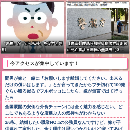
「果糖」が「がん転移」を促すと判
【東京】睡眠時無呼吸症候群診断後
明
に死亡事故＝運転の無職男（３
４）、独断で治療中断―危険運転致
死罪適用も
今アクセスが集中しています！
間男が嫁と一緒に「お願いします離婚してください。出来る
だけの償いはします。」とか言ってきたからブチ切れて100発
ぐらい殴る蹴るでフルボッコにしたら、嫁が無言で出て行っ
たｗ
全国展開の安価な外食チェーンには全く魅力を感じない。ど
こにでもあるような店選ぶ人の気持ちがわからない
3/6私、結婚したい職業NO.1の公務員なんですけど、嫁が子
供連れて家出した。全く理由は思いつかないけど強いてあげ