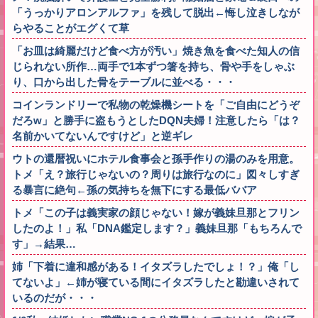
「うっかりアロンアルファ」を残して脱出←悔し泣きしなが
らやることがエグくて草
「お皿は綺麗だけど食べ方が汚い」焼き魚を食べた知人の信
じられない所作…両手で1本ずつ箸を持ち、骨や手をしゃぶ
り、口から出した骨をテーブルに並べる・・・
コインランドリーで私物の乾燥機シートを「ご自由にどうぞ
だろw」と勝手に盗もうとしたDQN夫婦！注意したら「は？
名前かいてないんですけど」と逆ギレ
ウトの還暦祝いにホテル食事会と孫手作りの湯のみを用意。
トメ「え？旅行じゃないの？周りは旅行なのに」図々しすぎ
る暴言に絶句←孫の気持ちを無下にする最低ババア
トメ「この子は義実家の顔じゃない！嫁が義妹旦那とフリン
したのよ！」私「DNA鑑定します？」義妹旦那「もちろんで
す」→結果…
姉「下着に違和感がある！イタズラしたでしょ！？」俺「し
てないよ」←姉が寝ている間にイタズラしたと勘違いされて
いるのだが・・・