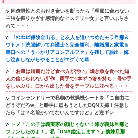
同僚男性とのお付き合いを断ったら「理屈に合わない
主張を振りかざす感情的なヒステリー女」と言いふらさ
れて・・・
「ﾀﾋねば保険金出る」と友人を追いつめたモラ旦那＆
ウトメ！洗脳解いて弁護士と完全勝利。離婚届と家電＆
裏口への「うっかりアロンアルファ」を残して脱出←悔
し泣きしながらやることがエグくて草
「お皿は綺麗だけど食べ方が汚い」焼き魚を食べた知
人の信じられない所作…両手で1本ずつ箸を持ち、骨や手
をしゃぶり、口から出した骨をテーブルに並べる・・・
コインランドリーで私物の乾燥機シートを「ご自由に
どうぞだろw」と勝手に盗もうとしたDQN夫婦！注意し
たら「は？名前かいてないんですけど」と逆ギレ
トメ「この子は義実家の顔じゃない！嫁が義妹旦那と
フリンしたのよ！」私「DNA鑑定します？」義妹旦那