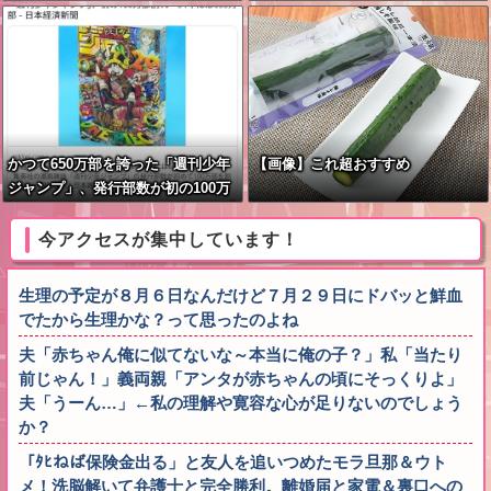
17歳少年に「懲役30年」の判決
かつて650万部を誇った「週刊少年
【画像】これ超おすすめ
ジャンプ」、発行部数が初の100万
部割れ
今アクセスが集中しています！
生理の予定が８月６日なんだけど７月２９日にドバッと鮮血
でたから生理かな？って思ったのよね
夫「赤ちゃん俺に似てないな～本当に俺の子？」私「当たり
前じゃん！」義両親「アンタが赤ちゃんの頃にそっくりよ」
夫「うーん…」←私の理解や寛容な心が足りないのでしょう
か？
「ﾀﾋねば保険金出る」と友人を追いつめたモラ旦那＆ウト
メ！洗脳解いて弁護士と完全勝利。離婚届と家電＆裏口への