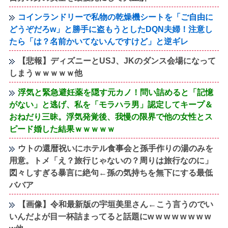
コインランドリーで私物の乾燥機シートを「ご自由に
どうぞだろw」と勝手に盗もうとしたDQN夫婦！注意し
たら「は？名前かいてないんですけど」と逆ギレ
【悲報】ディズニーとUSJ、JKのダンス会場になって
しまうｗｗｗｗｗ他
浮気と緊急避妊薬を隠す元カノ！問い詰めると「記憶
がない」と逃げ、私を「モラハラ男」認定してキープ＆
おねだり三昧。浮気発覚後、我慢の限界で他の女性とス
ピード婚した結果ｗｗｗｗｗ
ウトの還暦祝いにホテル食事会と孫手作りの湯のみを
用意。トメ「え？旅行じゃないの？周りは旅行なのに」
図々しすぎる暴言に絶句←孫の気持ちを無下にする最低
ババア
【画像】令和最新版の宇垣美里さん←こう言うのでい
いんだよが目一杯詰まってると話題にw w w w w w w w