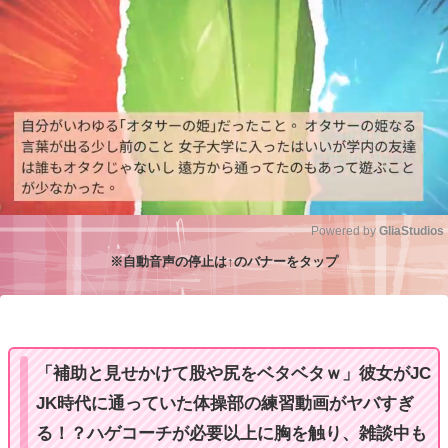
Powered by 
GliaStudios
※自動音声の停止は↑のバナーをタップ
M
u
t
e
「補助と見せかけて股や尻をベタベタｗ」彼女がJC
JK時代に通っていた体操部の練習動画がヤバすぎ
る！？ハゲコーチが必要以上に胸を触り、雑談中も