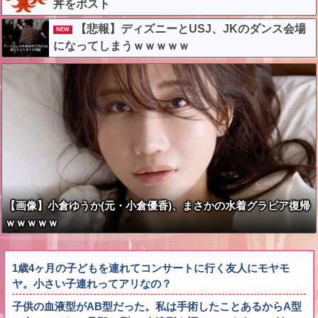
丼をポスト
いかない！！！！！
【悲報】ディズニーとUSJ、JKのダンス会場
NEW
になってしまうｗｗｗｗｗ
【画像】小倉ゆうか(元・小倉優香)、まさかの水着グラビア復帰
ｗｗｗｗｗ
1歳4ヶ月の子どもを連れてコンサートに行く友人にモヤモ
ヤ。小さい子連れってアリなの？
子供の血液型がAB型だった。私は手術したことあるからA型