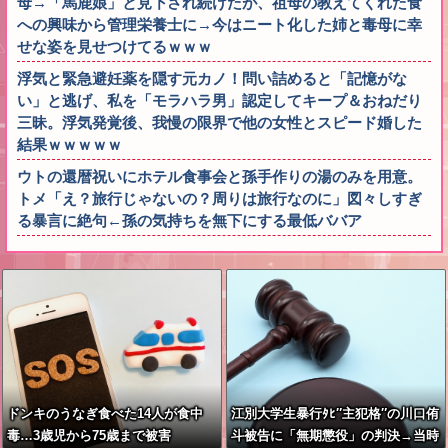
母→「馬鹿娘」と見下され続けたが、祖母の教えてくれた食
への興味から管理栄養士に→今はニート化した姉と毒母に幸
せな姿を見せつけてるｗｗｗ
浮気と緊急避妊薬を隠す元カノ！問い詰めると「記憶がな
い」と逃げ、私を「モラハラ男」認定してキープ＆おねだり
三昧。浮気発覚後、我慢の限界で他の女性とスピード婚した
結果ｗｗｗｗｗ
ウトの還暦祝いにホテル食事会と孫手作りの湯のみを用意。
トメ「え？旅行じゃないの？周りは旅行なのに」図々しすぎ
る暴言に絶句←孫の気持ちを無下にする最低ババア
ドンキのうなぎ食べた14人が食中
江別大学生暴行ﾀﾋ″主犯格″の川口侑
毒…3歳児から75歳まで被害
斗被告に「無期懲役」の判決→当時