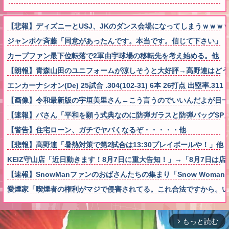
【悲報】ディズニーとUSJ、JKのダンス会場になってしまうｗｗｗ
ジャンポケ斉藤「同意があったんです。本当です。信じて下さい」 
カープファン最下位転落で2軍由宇球場の移転先を考え始める。他
【朗報】青森山田のユニフォームが涼しそうと大好評→高野連はどう
エンカーナシオン(De) 25試合 .304(102-31) 6本 26打点 出塁率.311 O
【画像】令和最新版の宇垣美里さん←こう言うのでいいんだよが目一杯詰まっ
【速報】パさん「平和を願う式典なのに防弾ガラスと防弾バッグSP
【警告】住宅ローン、ガチでヤバくなるぞ・・・・・他
【悲報】高野連「暑熱対策で第2試合は13:30プレイボールや！」他
KEIZ守山店「近日動きます！8月7日に重大告知！」→「8月7日は
【速報】SnowManファンのおばさんたちの集まり「Snow Wom
愛煙家「喫煙者の権利がマジで侵害されてる。これ合法ですから。い
もっと読む
arrow_forward_ios