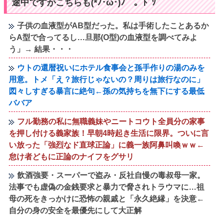
途中ですがこちらも(*ﾉ･ω･)ﾉ⌒。ﾄﾞｿﾞ
子供の血液型がAB型だった。私は手術したことあるか
らA型で合ってるし…旦那(O型)の血液型を調べてみよ
う」→ 結果・・・
ウトの還暦祝いにホテル食事会と孫手作りの湯のみを
用意。トメ「え？旅行じゃないの？周りは旅行なのに」
図々しすぎる暴言に絶句←孫の気持ちを無下にする最低
ババア
フル勤務の私に無職義妹やニートコウト全員分の家事
を押し付ける義家族！早朝4時起き生活に限界。ついに言
い放った「強烈なド直球正論」に義一族阿鼻叫喚ｗｗ←
怠け者どもに正論のナイフをグサリ
飲酒強要・スーパーで盗み・反社自慢の毒叔母一家。
法事でも虚偽の金銭要求と暴力で脅されトラウマに…祖
母の死をきっかけに恐怖の親戚と「永久絶縁」を決意←
自分の身の安全を最優先にして大正解