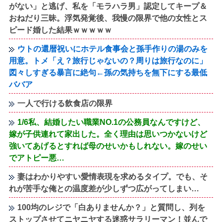
がない」と逃げ、私を「モラハラ男」認定してキープ＆
おねだり三昧。浮気発覚後、我慢の限界で他の女性とス
ピード婚した結果ｗｗｗｗｗ
ウトの還暦祝いにホテル食事会と孫手作りの湯のみを
用意。トメ「え？旅行じゃないの？周りは旅行なのに」
図々しすぎる暴言に絶句←孫の気持ちを無下にする最低
ババア
一人で行ける飲食店の限界
1/6私、結婚したい職業NO.1の公務員なんですけど、
嫁が子供連れて家出した。全く理由は思いつかないけど
強いてあげるとすれば母のせいかもしれない。嫁のせい
でアトピー悪…
妻はわかりやすい愛情表現を求めるタイプ。でも、そ
れが苦手な俺との温度差が少しずつ広がってしまい…
100均のレジで「白ありませんか？」と質問し、列を
ストップさせてニヤニヤする迷惑サラリーマン！並んで