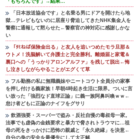
「もちろんです」→結果…
「日本放送協会です」と名乗る男にドアを開けたら地
獄…テレビもないのに居座り脅迫してきたNHK集金人を
警察に通報して黙らせた←警察官の神対応に感謝しかな
い
「ﾀﾋねば保険金出る」と友人を追いつめたモラ旦那＆
ウトメ！洗脳解いて弁護士と完全勝利。離婚届と家電＆
裏口への「うっかりアロンアルファ」を残して脱出←悔
し泣きしながらやることがエグくて草
フル勤務の私に無職義妹やニートコウト全員分の家事
を押し付ける義家族！早朝4時起き生活に限界。ついに言
い放った「強烈なド直球正論」に義一族阿鼻叫喚ｗｗ←
怠け者どもに正論のナイフをグサリ
飲酒強要・スーパーで盗み・反社自慢の毒叔母一家。
法事でも虚偽の金銭要求と暴力で脅されトラウマに…祖
母の死をきっかけに恐怖の親戚と「永久絶縁」を決意←
自分の身の安全を最優先にして大正解