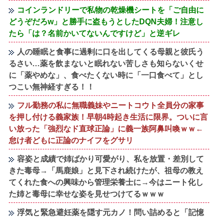
コインランドリーで私物の乾燥機シートを「ご自由に
どうぞだろw」と勝手に盗もうとしたDQN夫婦！注意し
たら「は？名前かいてないんですけど」と逆ギレ
人の睡眠と食事に過剰に口を出してくる母親と彼氏う
るさい…薬を飲まないと眠れない苦しさも知らないくせ
に「薬やめな」、食べたくない時に「一口食べて」とし
つこい無神経すぎる！！
フル勤務の私に無職義妹やニートコウト全員分の家事
を押し付ける義家族！早朝4時起き生活に限界。ついに言
い放った「強烈なド直球正論」に義一族阿鼻叫喚ｗｗ←
怠け者どもに正論のナイフをグサリ
容姿と成績で姉ばかり可愛がり、私を放置・差別して
きた毒母→「馬鹿娘」と見下され続けたが、祖母の教え
てくれた食への興味から管理栄養士に→今はニート化し
た姉と毒母に幸せな姿を見せつけてるｗｗｗ
浮気と緊急避妊薬を隠す元カノ！問い詰めると「記憶