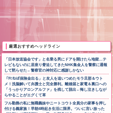
厳選おすすめヘッドライン
「日本放送協会です」と名乗る男にドアを開けたら地獄…テ
レビもないのに居座り脅迫してきたNHK集金人を警察に通報
して黙らせた←警察官の神対応に感謝しかない
「ﾀﾋねば保険金出る」と友人を追いつめたモラ旦那＆ウト
メ！洗脳解いて弁護士と完全勝利。離婚届と家電＆裏口への
「うっかりアロンアルファ」を残して脱出←悔し泣きしなが
らやることがエグくて草
フル勤務の私に無職義妹やニートコウト全員分の家事を押し
付ける義家族！早朝4時起き生活に限界。ついに言い放った