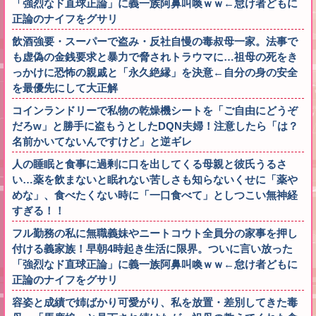
「強烈なド直球正論」に義一族阿鼻叫喚ｗｗ←怠け者どもに
正論のナイフをグサリ
飲酒強要・スーパーで盗み・反社自慢の毒叔母一家。法事で
も虚偽の金銭要求と暴力で脅されトラウマに…祖母の死をき
っかけに恐怖の親戚と「永久絶縁」を決意←自分の身の安全
を最優先にして大正解
コインランドリーで私物の乾燥機シートを「ご自由にどうぞ
だろw」と勝手に盗もうとしたDQN夫婦！注意したら「は？
名前かいてないんですけど」と逆ギレ
人の睡眠と食事に過剰に口を出してくる母親と彼氏うるさ
い…薬を飲まないと眠れない苦しさも知らないくせに「薬や
めな」、食べたくない時に「一口食べて」としつこい無神経
すぎる！！
フル勤務の私に無職義妹やニートコウト全員分の家事を押し
付ける義家族！早朝4時起き生活に限界。ついに言い放った
「強烈なド直球正論」に義一族阿鼻叫喚ｗｗ←怠け者どもに
正論のナイフをグサリ
容姿と成績で姉ばかり可愛がり、私を放置・差別してきた毒