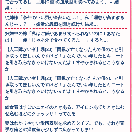
で合ってるし…旦那(O型)の血液型を調べてみよう」→ 結
果・・・
従姉妹「条件のいい男が全然いない！」私「理想が高すぎる
んじゃ…？」→婚活の愚痴を聞き続けた結果…
妊娠中の嫁「私はご飯があまり食べられないのに！あなた
は！！」俺「じゃあ外で食べてくるよ」→ すると…
【人工障がい者】甥(28)「両親が亡くなったんで僕のこと引
き取ってほしいんですけど！」なんでいい年したヒキニート
を引き取らなきゃいけないんだよ！甘やかされるとこうなる
か…
【人工障がい者】甥(28)「両親が亡くなったんで僕のこと引
き取ってほしいんですけど！」なんでいい年したヒキニート
を引き取らなきゃいけないんだよ！甘やかされるとこうなる
か…
給食着はすごいニオイのときある。アイロンあてたときにむ
せ込むほどにクッッッサ！ってなる
妻はわかりやすい愛情表現を求めるタイプ。でも、それが苦
手な俺との温度差が少しずつ広がってしまい…