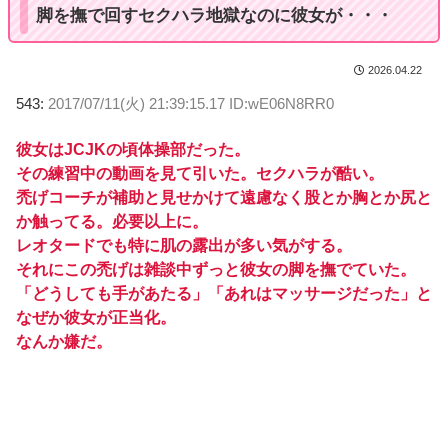
脚を撫で回すセクハラ地獄なのに彼女が・・・
2026.04.22
543:
2017/07/11(火) 21:39:15.17 ID:wE06N8RR0
彼女はJCJKの頃体操部だった。
その練習中の動画を見て引いた。セクハラが酷い。
禿げコーチが補助と見せかけて遠慮なく股とか胸とか尻と
か触ってる。必要以上に。
レオタードでも特に肌の露出が多い気がする。
それにこの禿げは雑談中ずっと彼女の脚を撫でていた。
「どうしても手があたる」「あれはマッサージだった」と
なぜか彼女が正当化。
なんか嫌だ。