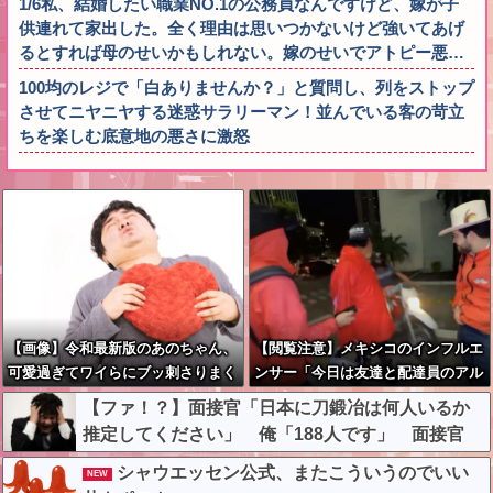
1/6私、結婚したい職業NO.1の公務員なんですけど、嫁が子
供連れて家出した。全く理由は思いつかないけど強いてあげ
るとすれば母のせいかもしれない。嫁のせいでアトピー悪…
100均のレジで「白ありませんか？」と質問し、列をストップ
させてニヤニヤする迷惑サラリーマン！並んでいる客の苛立
ちを楽しむ底意地の悪さに激怒
【画像】令和最新版のあのちゃん、
【閲覧注意】メキシコのインフルエ
可愛過ぎてワイらにブッ刺さりまく
ンサー「今日は友達と配達員のアル
りw w w w w w
バイトを体験してみるよ！！」←結
【ファ！？】面接官「日本に刀鍛冶は何人いるか
果・・・
推定してください」 俺「188人です」 面接官
「どういう風に考えましたか？」 俺「知ってま
シャウエッセン公式、またこういうのでいい
NEW
した」→この後『こう』なったんだがマジで納得