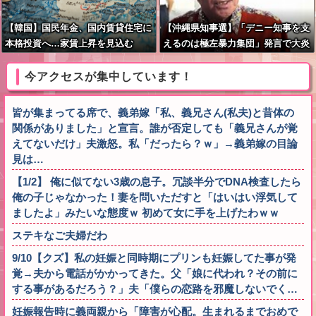
【韓国】国民年金、国内賃貸住宅に
【沖縄県知事選】「デニー知事を支
本格投資へ…家賃上昇を見込む
えるのは極左暴力集団」発言で大炎
上ｗｗｗ
今アクセスが集中しています！
皆が集まってる席で、義弟嫁「私、義兄さん(私夫)と昔体の
関係がありました」と宣言。誰が否定しても「義兄さんが覚
えてないだけ」夫激怒。私「だったら？ｗ」→義弟嫁の目論
見は…
【1/2】 俺に似てない3歳の息子。冗談半分でDNA検査したら
俺の子じゃなかった！妻を問いただすと「はいはい浮気して
ましたよ」みたいな態度ｗ 初めて女に手を上げたわｗｗ
ステキなご夫婦だわ
9/10【クズ】私の妊娠と同時期にプリンも妊娠してた事が発
覚→夫から電話がかかってきた。父「娘に代われ？その前に
する事があるだろう？」夫「僕らの恋路を邪魔しないでく…
妊娠報告時に義両親から「障害が心配。生まれるまでおめで