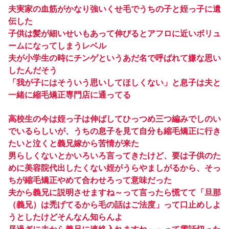
夫実家の血筋がかなり強いくせ毛でうちの子と姪っ子に遺
伝した
子供は髪が細いせいもあって伸びるとアフロに近いボリュ
ームになってしまうレベル
夫が小学生の時にチンゲというあだ名で呼ばれて嫌な思い
したんだそう
「我が子にはそういう思いしてほしくない」と息子は夫と
一緒に縮毛矯正専門店に通ってる
高校生の今は姪っ子は伸ばしてひっつめ三つ編みでしのい
でいるらしいが、うちの息子を見て自分も縮毛矯正に行き
たいと泣くと義兄嫁から苦情が来た
男らしくないとかいろいろ言ってきたけど、要は子供のた
めに美容院代出したくない姪がうらやましがるから、そっ
ちが縮毛矯正やめて合わせろって意味だった
夫から義兄に説明させますね～って言ったら慌てて「旦那
（義兄）は禿げてるから毛の話はご法度」って口止めしよ
うとしたけどそんなん知らんよ