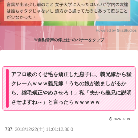
Powered by 
GliaStudios
※自動音声の停止は↑のバナーをタップ
M
u
t
e
アフロ級のくせ毛を矯正した息子に、義兄嫁から猛
クレームｗｗｗ義兄嫁「うちの娘が羨ましがるか
ら、縮毛矯正やめさせろ！」私「夫から義兄に説明
させますね～」と言ったらｗｗｗｗｗ
2026.02.19
737:
2018/12/22(土) 11:01:12.86 0