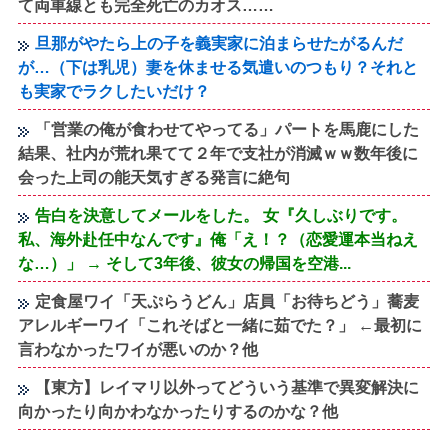
て両車線とも完全死亡のカオス……
旦那がやたら上の子を義実家に泊まらせたがるんだ
が…（下は乳児）妻を休ませる気遣いのつもり？それと
も実家でラクしたいだけ？
「営業の俺が食わせてやってる」パートを馬鹿にした
結果、社内が荒れ果てて２年で支社が消滅ｗｗ数年後に
会った上司の能天気すぎる発言に絶句
告白を決意してメールをした。 女『久しぶりです。
私、海外赴任中なんです』俺「え！？（恋愛運本当ねえ
な…）」 → そして3年後、彼女の帰国を空港...
定食屋ワイ「天ぷらうどん」店員「お待ちどう」蕎麦
アレルギーワイ「これそばと一緒に茹でた？」 ←最初に
言わなかったワイが悪いのか？他
【東方】レイマリ以外ってどういう基準で異変解決に
向かったり向かわなかったりするのかな？他