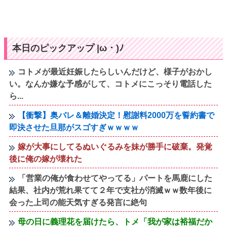
本日のピックアップ |ω・)ﾉ
コトメが最近妊娠したらしいんだけど、様子がおかし
い。なんか嫌な予感がして、コトメにこっそり電話した
ら...
【衝撃】奥バレ＆離婚決定！慰謝料2000万を誓約書で
即決させた旦那がスゴすぎｗｗｗｗ
嫁が大事にしてるぬいぐるみを妹が勝手に破棄。発覚
後に俺の嫁が壊れた
「営業の俺が食わせてやってる」パートを馬鹿にした
結果、社内が荒れ果てて２年で支社が消滅ｗｗ数年後に
会った上司の能天気すぎる発言に絶句
母の日に義理花を届けたら、トメ「我が家は裕福だか