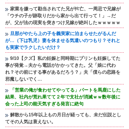
家業を嫌って勘当されてた兄がﾀﾋ亡、一周忌で兄嫁が
「ウチの子が跡取りだから家から出て行って！」→だ
が、父が法の現実を突きつけ兄嫁が絶叫したｗｗｗｗｗ
旦那がやたら上の子を義実家に泊まらせたがるんだ
が…（下は乳児）妻を休ませる気遣いのつもり？それと
も実家でラクしたいだけ？
9/10【クズ】私の妊娠と同時期にプリンも妊娠してた
事が発覚→夫から電話がかかってきた。父「娘に代わ
れ？その前にする事があるだろう？」夫「僕らの恋路を
邪魔しないでく…
「営業の俺が食わせてやってる」パートを馬鹿にした
結果、社内が荒れ果てて２年で支社が消滅ｗｗ数年後に
会った上司の能天気すぎる発言に絶句
解散から15年以上もの月日が経っても、未だ伝説とし
てその人気は衰えない。