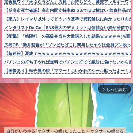
定食屋ワイ「天ぷらうどん」店員「お待ちどう」蕎麦アレルギーワイ
【反高市死亡確認】高市内閣支持率62.5％でほぼ横ばい 飲食料品の消
【東方】レイマリ以外ってどういう基準で異変解決に向かったり向か
メンタリストDaiGo「SNS最大のデメリットは価値ない奴が発信で
【衝撃】「崎陽軒」の高級弁当を大量購入した結果ｗｗｗｗｗ(※画像
広島OB「新井監督が『ゾンビたばこに関与したヤツは全員ブン殴っ
【超速報】夏終了ｗｗｗｗｗｗｗｗｗｗｗｗｗｗｗｗｗｗｗｗｗｗｗ
パチンコの打ち子やれば無料でパチンコ打てて絶対に負けないから
【画像あり】転売屋の娘「ママー！ちいかわのシール貼ったよー！」
もっと読む
arrow_forward_ios