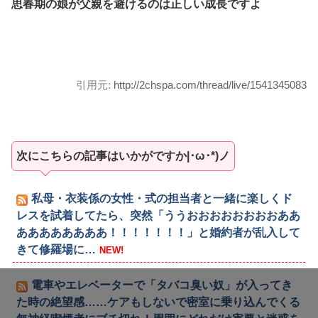
思春期の娘が父親を避けるのは正しい成長ですよ
引用元:
http://2chspa.com/thread/live/1541345083
次にこちらの記事はいかがですか|･ω･*)ノ
私母・衣装係の女性・式の担当者と一緒に楽しくド
レスを試着してたら、突然「ううおおおおおおおおああ
ああああああああ！！！！！！！」と婚約者が乱入して
きて修羅場に…
NEW!
電車やエレベーターで「タバコ臭い奴」が入ってき
た時の絶望感……ケアもしないで密室に乗り込んでくる