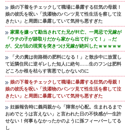
娘の下着をチェックして職場に暴露する狂気の母親！
娘の彼氏を呪い「洗濯物のパンツ見て性生活を察して泣
きたい」と周囲に暴露していて気持ち悪すぎた
家業を嫌って勘当されてた兄がﾀﾋ亡、一周忌で兄嫁が
「ウチの子が跡取りだから家から出て行って！」→だ
が、父が法の現実を突きつけ兄嫁が絶叫したｗｗｗｗｗ
「犬の糞は街路樹の肥料になる！」と散歩中に放置し
て近隣住民に逆ギレした知人に絶句……生のフンは肥料
どころか根を枯らす害悪でしかないのに
娘の下着をチェックして職場に暴露する狂気の母親！
娘の彼氏を呪い「洗濯物のパンツ見て性生活を察して泣
きたい」と周囲に暴露していて気持ち悪すぎた
妊娠報告時に義両親から「障害が心配。生まれるまで
おめでとうは言えない」と言われた日の不快感が一生許
せない！何事もなかったかのように孫フィーバーしてる
し