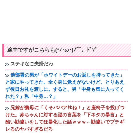
途中ですがこちらも(*ﾉ･ω･)ﾉ⌒。ﾄﾞｿﾞ
ステキなご夫婦だわ
他部署の男が「ホワイトデーのお返しを持ってきた」
と家にやってきた。全く身に覚えがないけど、とりあえ
ず後日お礼を渡しに。すると、男「中身も気に入ってく
れた？」私「中身…？」
兄嫁が義母に「くそババアﾀﾋね！」と座椅子を投げつ
けた。赤ちゃんに対する謎の言葉を「下ネタの暴言」と
酷い勘違いをして狂暴化した話ｗｗｗ←勘違いでブチギ
レるのヤバすぎるだろ