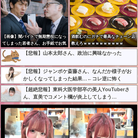
【画像】闇バイトで無期懲役になっ
酒飲むのにガチで最高なチェーン店
てしまった若者さん、お手紙でお気
教えろｗｗｗｗｗｗｗｗｗｗ
持ち表明した結果本当に自分で書い
【悲報】山本太郎さん、政治に興味なかった
たの？と疑惑が集中してしまう…
【悲報】ジャンポケ斎藤さん、なんだか様子がお
かしくなってしまった結果…←コレ逆に怖く
ね…？
【超絶悲報】東科大医学部卒の美人YouTuberさ
ん、直美でコメント欄が炎上してしまう…