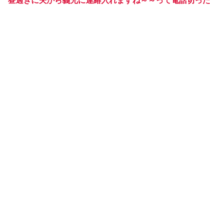
昼過ぎに夫から義兄に連絡入れますね～～って電話切った