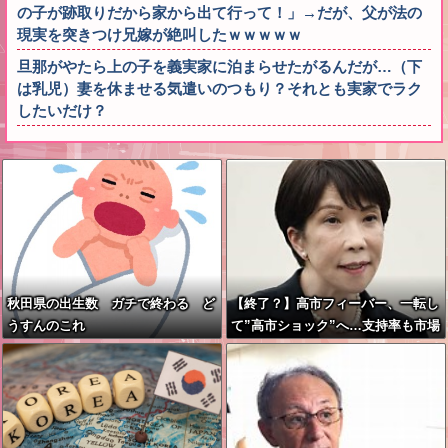
の子が跡取りだから家から出て行って！」→だが、父が法の
現実を突きつけ兄嫁が絶叫したｗｗｗｗｗ
旦那がやたら上の子を義実家に泊まらせたがるんだが…（下
は乳児）妻を休ませる気遣いのつもり？それとも実家でラク
したいだけ？
秋田県の出生数 ガチで終わる ど
【終了？】高市フィーバー、一転し
うすんのこれ
て”高市ショック”へ…支持率も市場
も急降下ｗｗｗｗｗｗｗｗ