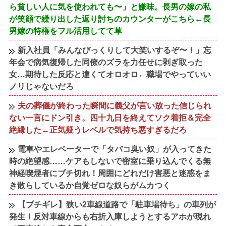
ら貧しい人に気を使われても〜」と嫌味。長男の嫁の私
が笑顔で繰り出した返り討ちのカウンターがこちら←長
男嫁の特権をフル活用してて草
新入社員「みんなびっくりして大笑いするぞ〜！」忘
年会で病気復帰した同僚のズラを力任せに剥ぎ取った
女…期待した反応と違くてオロオロ←職場でやっていい
ノリじゃないだろ
夫の葬儀が終わった瞬間に義父が言い放った信じられ
ない一言にドン引き。四十九日を終えてソク着拒＆完全
絶縁した←正気疑うレベルで気持ち悪すぎるだろ
電車やエレベーターで「タバコ臭い奴」が入ってきた
時の絶望感……ケアもしないで密室に乗り込んでくる無
神経喫煙者にブチ切れ！周囲にどれだけ害悪と迷惑をま
き散らしているか自覚ゼロな奴らがムカつく
【ブチギレ】狭い2車線道路で「駐車場待ち」の車列が
発生！反対車線からも右折入庫しようとするアホが現れ