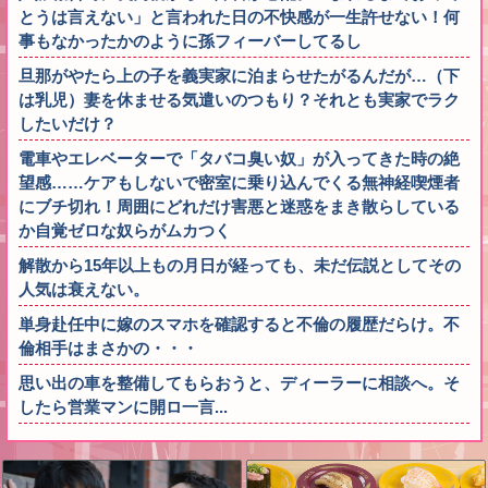
とうは言えない」と言われた日の不快感が一生許せない！何
事もなかったかのように孫フィーバーしてるし
旦那がやたら上の子を義実家に泊まらせたがるんだが…（下
は乳児）妻を休ませる気遣いのつもり？それとも実家でラク
したいだけ？
電車やエレベーターで「タバコ臭い奴」が入ってきた時の絶
望感……ケアもしないで密室に乗り込んでくる無神経喫煙者
にブチ切れ！周囲にどれだけ害悪と迷惑をまき散らしている
か自覚ゼロな奴らがムカつく
解散から15年以上もの月日が経っても、未だ伝説としてその
人気は衰えない。
単身赴任中に嫁のスマホを確認すると不倫の履歴だらけ。不
倫相手はまさかの・・・
思い出の車を整備してもらおうと、ディーラーに相談へ。そ
したら営業マンに開ロ一言...