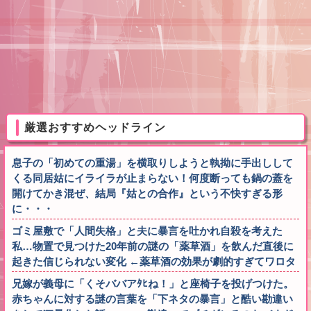
厳選おすすめヘッドライン
息子の「初めての重湯」を横取りしようと執拗に手出しして
くる同居姑にイライラが止まらない！何度断っても鍋の蓋を
開けてかき混ぜ、結局『姑との合作』という不快すぎる形
に・・・
ゴミ屋敷で「人間失格」と夫に暴言を吐かれ自殺を考えた
私…物置で見つけた20年前の謎の「薬草酒」を飲んだ直後に
起きた信じられない変化 ←薬草酒の効果が劇的すぎてワロタ
兄嫁が義母に「くそババアﾀﾋね！」と座椅子を投げつけた。
赤ちゃんに対する謎の言葉を「下ネタの暴言」と酷い勘違い