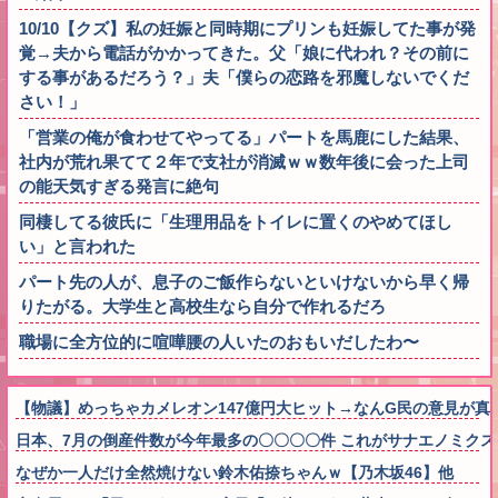
10/10【クズ】私の妊娠と同時期にプリンも妊娠してた事が発
覚→夫から電話がかかってきた。父「娘に代われ？その前に
する事があるだろう？」夫「僕らの恋路を邪魔しないでくだ
さい！」
「営業の俺が食わせてやってる」パートを馬鹿にした結果、
社内が荒れ果てて２年で支社が消滅ｗｗ数年後に会った上司
の能天気すぎる発言に絶句
同棲してる彼氏に「生理用品をトイレに置くのやめてほし
い」と言われた
パート先の人が、息子のご飯作らないといけないから早く帰
りたがる。大学生と高校生なら自分で作れるだろ
職場に全方位的に喧嘩腰の人いたのおもいだしたわ〜
【物議】めっちゃカメレオン147億円大ヒット→なんG民の意見が真
日本、7月の倒産件数が今年最多の〇〇〇〇件 これがサナエノミク
なぜか一人だけ全然焼けない鈴木佑捺ちゃんｗ【乃木坂46】他