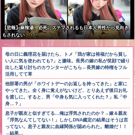
【悲報】麻辣湯、必死にステマされるも日本人男性から見向き
もされない・・・
母の日に義理花を届けたら、トメ「我が家は裕福だから貧し
い人に気を使われても?」と嫌味。長男の嫁の私が笑顔で繰り
出した返り討ちのカウンターがこちら←長男嫁の特権をフル
活用してて草
他部署の男が「ホワイトデーのお返しを持ってきた」と家に
やってきた。全く身に覚えがないけど、とりあえず後日お礼
を渡しに。すると、男「中身も気に入ってくれた？」私「中
身…？」
息子が親友と似すぎてる…俺は浮気されたのか？→嫁＆親友
「浮気なんてしてない！」しかしDNA鑑定の結果はそうは言
ってない。息子と親友に血縁関係が認められた。離婚だ！！
→結果…