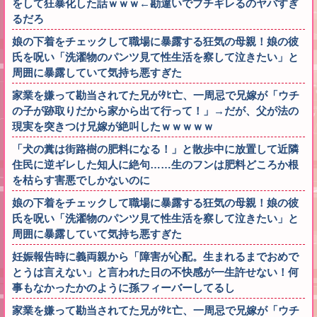
をして狂暴化した話ｗｗｗ←勘違いでブチギレるのヤバすぎ
るだろ
娘の下着をチェックして職場に暴露する狂気の母親！娘の彼
氏を呪い「洗濯物のパンツ見て性生活を察して泣きたい」と
周囲に暴露していて気持ち悪すぎた
家業を嫌って勘当されてた兄がﾀﾋ亡、一周忌で兄嫁が「ウチ
の子が跡取りだから家から出て行って！」→だが、父が法の
現実を突きつけ兄嫁が絶叫したｗｗｗｗｗ
「犬の糞は街路樹の肥料になる！」と散歩中に放置して近隣
住民に逆ギレした知人に絶句……生のフンは肥料どころか根
を枯らす害悪でしかないのに
娘の下着をチェックして職場に暴露する狂気の母親！娘の彼
氏を呪い「洗濯物のパンツ見て性生活を察して泣きたい」と
周囲に暴露していて気持ち悪すぎた
妊娠報告時に義両親から「障害が心配。生まれるまでおめで
とうは言えない」と言われた日の不快感が一生許せない！何
事もなかったかのように孫フィーバーしてるし
家業を嫌って勘当されてた兄がﾀﾋ亡、一周忌で兄嫁が「ウチ