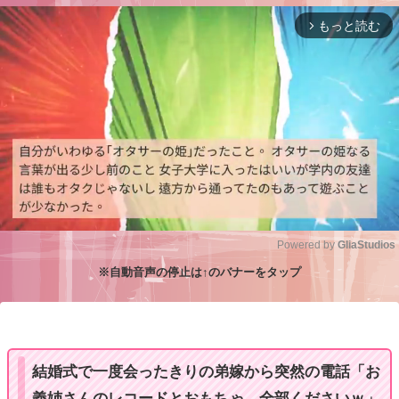
もっと読む
arrow_forward_ios
Powered by 
GliaStudios
※自動音声の停止は↑のバナーをタップ
M
u
t
e
結婚式で一度会ったきりの弟嫁から突然の電話「お
義姉さんのレコードとおもちゃ、全部くださいｗ」