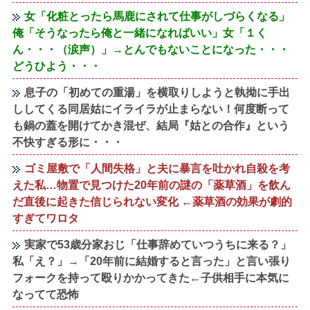
女「化粧とったら馬鹿にされて仕事がしづらくなる」
俺「そうなったら俺と一緒になればいい」女「１く
ん・・・（涙声）」→とんでもないことになった・・・
どうひよう・・・
息子の「初めての重湯」を横取りしようと執拗に手出
ししてくる同居姑にイライラが止まらない！何度断って
も鍋の蓋を開けてかき混ぜ、結局『姑との合作』という
不快すぎる形に・・・
ゴミ屋敷で「人間失格」と夫に暴言を吐かれ自殺を考
えた私…物置で見つけた20年前の謎の「薬草酒」を飲ん
だ直後に起きた信じられない変化 ←薬草酒の効果が劇的
すぎてワロタ
実家で53歳分家おじ「仕事辞めていつうちに来る？」
私「え？」→「20年前に結婚すると言った」と言い張り
フォークを持って殴りかかってきた←子供相手に本気に
なってて恐怖