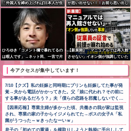
「外国人を締め上げれば日本人が生
が思い出せない！！お前ら思い出し
きやすくなる発想間違い」「ヘイ
てくれ
ト」
ひろゆき「コメント欄で暴れてるの
【新展開】「マニュアルでは再入館
は暇人です」→ネット民、一言で片
させない」イオン側が強調していた
付けられてしまうｗｗｗｗｗ
事故、従業員の証言で前提が崩れ始
める
今アクセスが集中しています！
7/10【クズ】私の妊娠と同時期にプリンも妊娠してた事が発
覚→夫から電話がかかってきた。父「娘に代われ？その前に
する事があるだろう？」夫「僕らの恋路を邪魔しないでく…
【因果応報】専業主婦が多かった頃、共働きの我が家は監視
され、専業の家の子からイジメられてた→ボスの女子A「私
菌がうつった～ｗきったなーいｗ」
息子の「初めての重湯」を横取りしようと執拗に手出しして