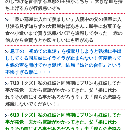
のしつけを盲信する旦那の主張がこちら ←大きな皿を持
ち上げる方が行儀悪いぞｗ
「良い部屋に入れて羨ましい」入院中の父の個室に入
り浸る見ず知らずの大部屋おばあさん…勝手にお菓子を
食べ小遣いまで貰う泥棒ババアを通報してやった ←赤の
他人から金貰うとか図々しいにも程がある
息子の「初めての重湯」を横取りしようと執拗に手出
ししてくる同居姑にイライラが止まらない！何度断って
も鍋の蓋を開けてかき混ぜ、結局『姑との合作』という
不快すぎる形に・・・
7/10【クズ】私の妊娠と同時期にプリンも妊娠してた
事が発覚→夫から電話がかかってきた。父「娘に代わ
れ？その前にする事があるだろう？」夫「僕らの恋路を
邪魔しないでください！」
6/10【クズ】私の妊娠と同時期にプリンも妊娠してた
事が発覚→夫から電話がかかってきた。父「娘に代わ
れ？その前にする事があるだろう？」夫「僕らの恋路を