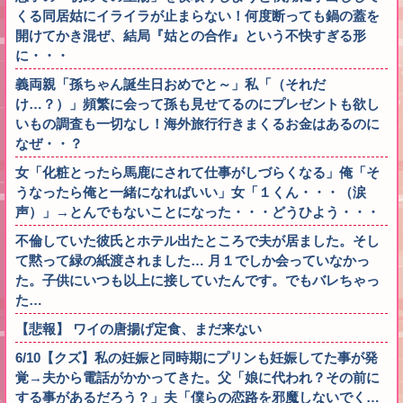
くる同居姑にイライラが止まらない！何度断っても鍋の蓋を
開けてかき混ぜ、結局『姑との合作』という不快すぎる形
に・・・
義両親「孫ちゃん誕生日おめでと～」私「（それだ
け…？）」頻繁に会って孫も見せてるのにプレゼントも欲し
いもの調査も一切なし！海外旅行行きまくるお金はあるのに
なぜ・・？
女「化粧とったら馬鹿にされて仕事がしづらくなる」俺「そ
うなったら俺と一緒になればいい」女「１くん・・・（涙
声）」→とんでもないことになった・・・どうひよう・・・
不倫していた彼氏とホテル出たところで夫が居ました。そし
て黙って緑の紙渡されました… 月１でしか会っていなかっ
た。子供にいつも以上に接していたんです。でもバレちゃっ
た…
【悲報】 ワイの唐揚げ定食、まだ来ない
6/10【クズ】私の妊娠と同時期にプリンも妊娠してた事が発
覚→夫から電話がかかってきた。父「娘に代われ？その前に
する事があるだろう？」夫「僕らの恋路を邪魔しないでく…