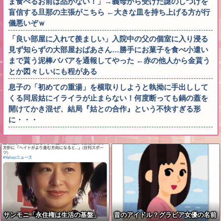
ま食べるお前は品がない！」→義母から受けた謎のしつけを
盲信する旦那の主張がこちら ←大きな皿を持ち上げる方が行
儀悪いぞｗ
「良い部屋に入れて羨ましい」入院中の父の個室に入り浸る
見ず知らずの大部屋おばあさん…勝手にお菓子を食べ小遣い
まで貰う泥棒ババアを通報してやった ←赤の他人から金貰う
とか図々しいにも程がある
息子の「初めての重湯」を横取りしようと執拗に手出しして
くる同居姑にイライラが止まらない！何度断っても鍋の蓋を
開けてかき混ぜ、結局『姑との合作』という不快すぎる形
に・・・
サンモニ「永住権は生活の基盤」
昔のアイドル？グラビア女優の名前