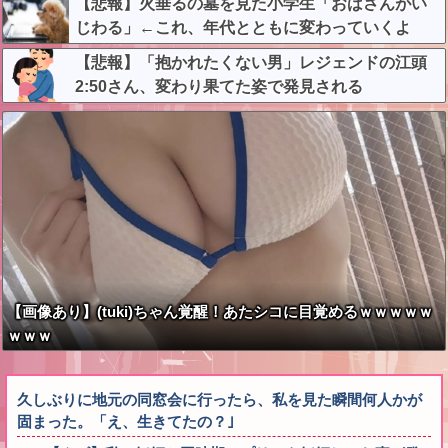
【悲報】火垂るの墓を見た小学生「おばさんがい
じわる」←これ、年代とともに変わっていくよ
な…
【悲報】「抱かれたくない男」レジェンドの江頭
2:50さん、変わり果てた姿で発見される
【画像あり】(tuki)ちゃん覚醒！あたシコに目覚めるｗｗｗｗｗ
ｗｗｗ
久しぶりに地元の同窓会に行ったら、私を見た瞬間何人かが
固まった。「え、生きてたの？｣