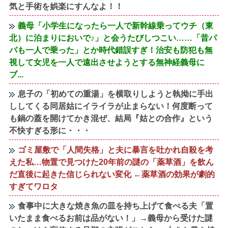
気と手術を娯楽にすんなよ！！
義母「小学生になったら一人で新幹線乗ってウチ（東
北）に泊まりにおいで♪」と会うたびしつこい……「昔パ
パも一人で乗った」とか時代錯誤すぎ！治安も防犯も無
視して女児を一人で遠出させようとする無神経義母に
ブ...
息子の「初めての重湯」を横取りしようと執拗に手出
ししてくる同居姑にイライラが止まらない！何度断って
も鍋の蓋を開けてかき混ぜ、結局『姑との合作』という
不快すぎる形に・・・
ゴミ屋敷で「人間失格」と夫に暴言を吐かれ自殺を考
えた私…物置で見つけた20年前の謎の「薬草酒」を飲ん
だ直後に起きた信じられない変化 ←薬草酒の効果が劇的
すぎてワロタ
食事中に大きな焼き魚の皿を持ち上げて食べる夫「置
いたまま食べるお前は品がない！」→義母から受けた謎