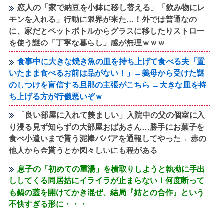
恋人の「家で納豆を小鉢に移し替える」「飲み物にレ
モンを入れる」行動に限界が来た…！外では普通なの
に、家だとペットボトルからグラスに移したりストロー
を使う謎の「丁寧な暮らし」感が無理ｗｗｗ
食事中に大きな焼き魚の皿を持ち上げて食べる夫「置
いたまま食べるお前は品がない！」→義母から受けた謎
のしつけを盲信する旦那の主張がこちら ←大きな皿を持
ち上げる方が行儀悪いぞｗ
「良い部屋に入れて羨ましい」入院中の父の個室に入
り浸る見ず知らずの大部屋おばあさん…勝手にお菓子を
食べ小遣いまで貰う泥棒ババアを通報してやった ←赤の
他人から金貰うとか図々しいにも程がある
息子の「初めての重湯」を横取りしようと執拗に手出
ししてくる同居姑にイライラが止まらない！何度断って
も鍋の蓋を開けてかき混ぜ、結局『姑との合作』という
不快すぎる形に・・・