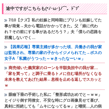
途中ですがこちらも(*ﾉ･ω･)ﾉ⌒。ﾄﾞｿﾞ
7/10【クズ】私の妊娠と同時期にプリンも妊娠してた
事が発覚→夫から電話がかかってきた。父「娘に代わ
れ？その前にする事があるだろう？」夫「僕らの恋路を
邪魔しないでく…
【因果応報】専業主婦が多かった頃、共働きの我が家
は監視され、専業の家の子からイジメられてた→ボスの
女子A「私菌がうつった～ｗきったなーいｗ」
商売傾いた義実家のローンを半額負担中の我が家…
「家を買って」と調子に乗るトメに住む場所がなくなる
未来を教えてあげた結果←息根を止める返しでスカッと
ｗ
眼瞼下垂の手術した私に「整形成功おめでと～ｗｗ」
とイジり倒す同僚女、不安な時にグロ画像見せて喜び、
真剣に拒絶しても「ムキになってるｗ」と嘲笑…人の病