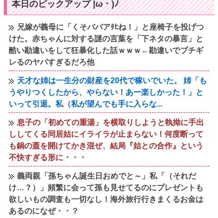
本日のピックアップ |ω・)ﾉ
兄嫁が義母に「くそババアﾀﾋね！」と座椅子を投げつ
けた。赤ちゃんに対する謎の言葉を「下ネタの暴言」と
酷い勘違いをして狂暴化した話ｗｗｗ←勘違いでブチギ
レるのヤバすぎるだろ他
天才な姉は一生分の財産を20代で稼いでいた。 姉「も
うやりつくしたから、やらない！あー楽しかった！」と
いって引退。私（私が望んでも手に入らな...
息子の「初めての重湯」を横取りしようと執拗に手出
ししてくる同居姑にイライラが止まらない！何度断って
も鍋の蓋を開けてかき混ぜ、結局『姑との合作』という
不快すぎる形に・・・
義両親「孫ちゃん誕生日おめでと～」私「（それだ
け…？）」頻繁に会って孫も見せてるのにプレゼントも
欲しいもの調査も一切なし！海外旅行行きまくるお金は
あるのになぜ・・？