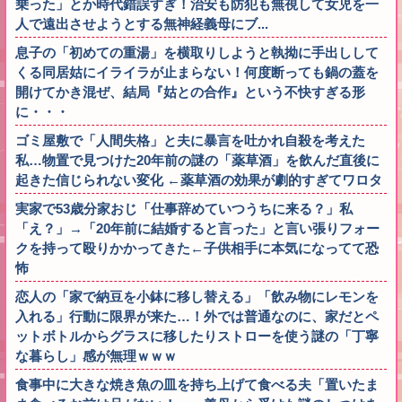
乗った」とか時代錯誤すぎ！治安も防犯も無視して女児を一
人で遠出させようとする無神経義母にブ...
息子の「初めての重湯」を横取りしようと執拗に手出しして
くる同居姑にイライラが止まらない！何度断っても鍋の蓋を
開けてかき混ぜ、結局『姑との合作』という不快すぎる形
に・・・
ゴミ屋敷で「人間失格」と夫に暴言を吐かれ自殺を考えた
私…物置で見つけた20年前の謎の「薬草酒」を飲んだ直後に
起きた信じられない変化 ←薬草酒の効果が劇的すぎてワロタ
実家で53歳分家おじ「仕事辞めていつうちに来る？」私
「え？」→「20年前に結婚すると言った」と言い張りフォー
クを持って殴りかかってきた←子供相手に本気になってて恐
怖
恋人の「家で納豆を小鉢に移し替える」「飲み物にレモンを
入れる」行動に限界が来た…！外では普通なのに、家だとペ
ットボトルからグラスに移したりストローを使う謎の「丁寧
な暮らし」感が無理ｗｗｗ
食事中に大きな焼き魚の皿を持ち上げて食べる夫「置いたま