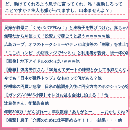
ど、助けてくれるよう息子に言ってくれ」私「援助しろって
ことですか？主人も嫌がってますし、出来ませんよ？」
兄嫁が義母に「くそババアﾀﾋね！」と座椅子を投げつけた。赤ちゃ
無職だからAI使って「投資」で稼ごうと思うｗｗｗｗｗ他
広島カープ、オフのトークショーやテレビ出演等の「副業」を禁止す
「ここのコンビニの店長マジでヤバい」と利用者が告発、袋一杯の家
【画像】地下アイドルのお○ぱいｗｗｗ他
【悲報】強者男性さん「30超えてデートの練習とかしてる奴なんなん
今でも「日本が世界トップ」なものって何がある？他
投機家の円買い急増 日米の協調介入後に円安方向のポジションが急
【ガンダム08MS小隊】オレはお盆も会社に泊まる！！他
辻希美さん、衝撃告白他
年収300万「がんばれー」年収数億「ありがとー」 ←おかしくね？
【衝撃】息子「介護のために仕事辞めるぞ！！」→結果・・・他