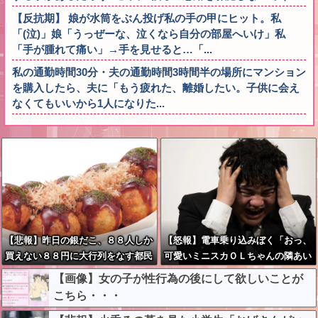
【反抗期】 娘が水筒をぶん投げ私の手の甲にヒット。私
「(泣)」娘「うっぜーな、泣くなら自分の部屋へいけ」私
「手が腫れて痛い」→手を見せると…「...
私の通勤時間30分・夫の通勤時間3時間半の場所にマンション
を購入したら、夫に「もう疲れた、離婚したい。子供に会え
なくてもいいから1人になりた...
【悲報】昨日の銀だこ、８８人しか
【怒報】電車乗り込みぼく「おっ、
買えない８８円に大行列をなす都民
可愛いミニスカＯＬちゃんの隣あい
コチラ・・・
てんじゃん！座ったろ！」→結果w
【画像】女の子が性行為の後にして欲しいことが
w w w w w w w
こちら・・・