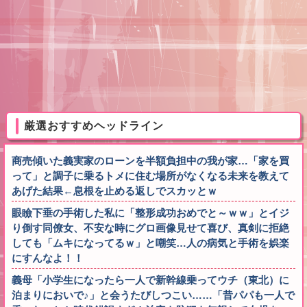
厳選おすすめヘッドライン
商売傾いた義実家のローンを半額負担中の我が家…「家を買
って」と調子に乗るトメに住む場所がなくなる未来を教えて
あげた結果←息根を止める返しでスカッとｗ
眼瞼下垂の手術した私に「整形成功おめでと～ｗｗ」とイジ
り倒す同僚女、不安な時にグロ画像見せて喜び、真剣に拒絶
しても「ムキになってるｗ」と嘲笑…人の病気と手術を娯楽
にすんなよ！！
義母「小学生になったら一人で新幹線乗ってウチ（東北）に
泊まりにおいで♪」と会うたびしつこい……「昔パパも一人で