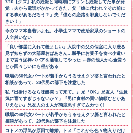
7/10【クズ】私の妊娠と同時期にプリンも妊娠してた事が発
覚→夫から電話がかかってきた。父「娘に代われ？その前に
する事があるだろう？」夫「僕らの恋路を邪魔しないでくだ
さい！」
今のママ本当若いよね。小学生ママで政治家系のショートの
人全然いない
「良い部屋に入れて羨ましい」入院中の父の個室に入り浸る
見ず知らずの大部屋おばあさん…勝手にお菓子を食べ小遣い
まで貰う泥棒ババアを通報してやった ←赤の他人から金貰う
とか図々しいにも程がある
職場の60代女パートが若手からうるせえクソ婆と言われたと
相談があって、20代男の部下を注意した
私『出掛けるなら味醂買って来て。』兄『OK』兄友人『生意
気に育てすぎじゃないか？』『男に食材の買い物頼むとかあ
りえない』兄友人の１人が態度悪すぎてムカつく!
職場の60代女パートが若手からうるせえクソ婆と言われたと
相談があって、20代男の部下を注意した
コトメの浮気が原因で離婚。トメ「これから色々物入りだけ