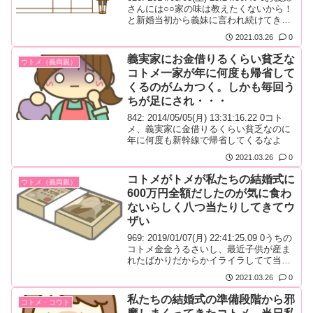
さんには○○家の味は教えたくないから！
と新婚当初から義妹に言われ続けてき
た。
2021.03.26
0
義実家にお金借りるくらい貧乏な
ウトメ（義両親）
コトメ一家が年に何度も帰省して
くるのがムカつく。しかも毎回う
ちが足にされ・・・
842: 2014/05/05(月) 13:31:16.22 0コト
メ、義実家に金借りるくらい貧乏なのに
年に何度も新幹線で帰省してくるなよ
2021.03.26
0
コトメがトメが私たちの結婚式に
ウトメ（義両親）
600万円全額だしたのが気に食わ
ないらしく八つ当たりしてきてウ
ザい
969: 2019/01/07(月) 22:41:25.09 0うちの
コトメ金金うるさいし、最近子供が産ま
れたばかりだからかイライラしてて当た
ってこられてウザイ。
2021.03.26
0
私たちの結婚式の準備段階から邪
コトメ・コウト