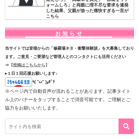
ォームしろ」と両親に理不尽な要求を連発
した結果、父親が放った痛快すぎる一言が
こちら
お知らせ
当サイトでは皆様からの「修羅場ネタ・衝撃体験談」を大募集しており
ます。ご意見・ご要望など管理人とのコンタクトにも活用ください
⇒
【
投稿はこちらから
】
▸１日１回応援お願いします♪
٩( ''ω'' )وﾎﾟﾁ
※ページ内で自動音声が流れることがあります。記事タイト
ル上のバナーをタップすることで消音可能です。ご理解とご
協力をお願いいたします。