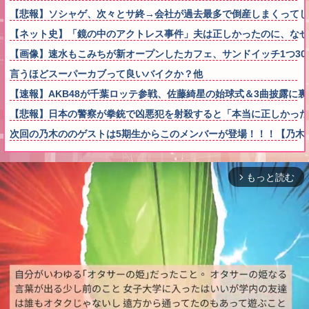
【悲報】ソシャゲ、次々とサ終→会社が過去最多で倒産しまくってし
【ネット史】「鏡の中のアクトレス事件」夫は正しかったのに、なぜ
【画像】速水もこみちが新オープンしたカフェ、サンドイッチ1つ3000円
言うほどスーパーカブって良いバイクか？他
【速報】AKB48が千葉ロッテ参戦、佐藤綺星の始球式＆3曲披露に
【悲報】日本の警察が拳銃で凶悪犯を射殺すると「本当に正しかった
次回の乃木ののゲストは5期生からこのメンバーが登場！！！【乃木坂
もっと読む
arrow_forward_ios