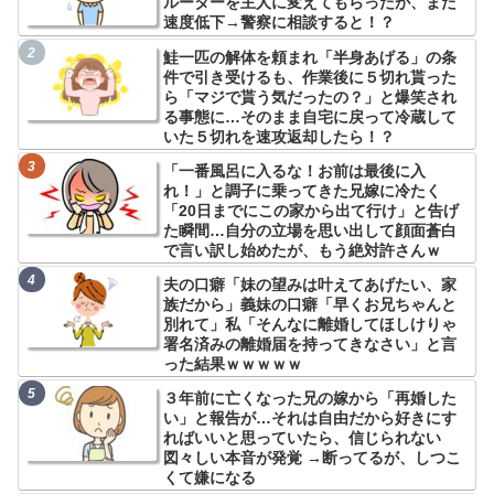
ルーターを主人に変えてもらったが、また
速度低下→警察に相談すると！？
鮭一匹の解体を頼まれ「半身あげる」の条
件で引き受けるも、作業後に５切れ貰った
ら「マジで貰う気だったの？」と爆笑され
る事態に…そのまま自宅に戻って冷蔵して
いた５切れを速攻返却したら！？
「一番風呂に入るな！お前は最後に入
れ！」と調子に乗ってきた兄嫁に冷たく
「20日までにこの家から出て行け」と告げ
た瞬間…自分の立場を思い出して顔面蒼白
で言い訳し始めたが、もう絶対許さんｗ
夫の口癖「妹の望みは叶えてあげたい、家
族だから」義妹の口癖「早くお兄ちゃんと
別れて」私「そんなに離婚してほしけりゃ
署名済みの離婚届を持ってきなさい」と言
った結果ｗｗｗｗｗ
３年前に亡くなった兄の嫁から「再婚した
い」と報告が…それは自由だから好きにす
ればいいと思っていたら、信じられない
図々しい本音が発覚 →断ってるが、しつこ
くて嫌になる