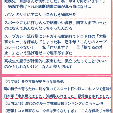
勤務先「旦那さんが倒れました」私「今すぐ向かいます！」
→病院で告げられた診断結果に頭が真っ白になり…
カツオのサクにアニサキスらしき物体発見
スポーツにもに打ち込んで結構いい高校、国立大までいった
のになんであんなんなっちゃったんだろ
スープカレー流行期にジャガイモ煮崩れでドロドロの「大惨
事カレー」を錬成してしまった私、怒る母「こんなのスープ
カレーじゃない！」→私「作り直す？」→母「捨てるの禁
止！」という逃げ場ゼロで理不尽すぎた
高校生の息子が計画的に家出した。巣立ったってことでいい
のかもしれないけど、なんか割り切れず...
【ウマ娘】各ウマ娘が弱そうな場所他
隣の椅子の背もたれに肘を置いてスロット打つ奴←これマジで意味分
日本軍「東京燃えました。沖縄取られました。原爆落とされました」
【日向坂46】歴代のグループ在籍日数ランキングがこちら…他
【悲報】コメ農家さん「今年は安くなりすぎ」「こんな値段じゃ米作