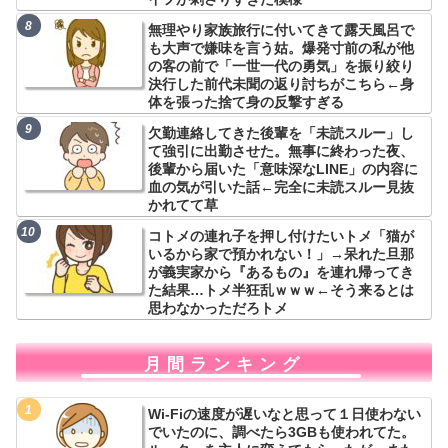
無理やり家族旅行に付いてきて露天風呂で
も大声で嫌味を言う姑。爆発寸前の私が他
の客の前で「一世一代の勇気」を振り絞り
決行した前代未聞の返り討ちがこちら←身
体を張った捨て身の反撃すぎる
欠勤連絡してきた後輩を「未読スルー」し
て強引に出勤させた。無事に終わった夜、
後輩から届いた「意味深なLINE」の内容に
血の気が引いた話←完全に未読スルー見抜
かれてて草
コトメの連れ子を押し付けたいトメ「猫が
いるから家で預かれない！」→呆れた旦那
が義実家から『あるもの』を連れ帰ってき
た結果…トメ半狂乱ｗｗｗ←そう来るとは
思わなかっただろトメ
月間ランキング
Wi-Fiの速度が遅いなと思って１日使わない
でいたのに、調べたら3GBも使われてた。