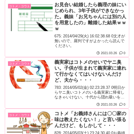
お見合い結婚したら義理の妹にい
コトメ・コウト
じめられ、3年子供ができなかっ
た。義妹「お兄ちゃんには別の人
を用意したの」離婚した結果ｗｗ
ｗ
675: 2014/04/29(火) 16:02:38.68 0文才が
無いので、羅列ですがよかったら読んで
ください。
2021.03.26
0
義実家はコトメのせいでヤニ臭
コトメ・コウト
い。子供が生まれて義実家に連れ
て行かなくてはいけないんだけ
ど、夫から・・・
783: 2014/05/02(金) 02:23:28.37 0明日か
らヤニ臭いコトメのいる義実家に帰省し
なきゃいけない。十代から隠れ吸いを始
めて今やりっぱなニコチン中毒の三十代
2021.03.26
0
半ば。
コトメ「お義姉さんには〇〇家の
コトメ・コウト
味は教えたくない！」と言い張る
んだけど、もしかして・・・
828: 2014/05/03(土) 23:24:30.40 0お義姉