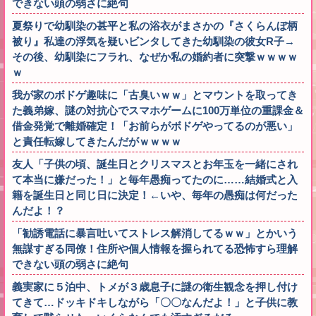
できない頭の弱さに絶句
夏祭りで幼馴染の甚平と私の浴衣がまさかの『さくらんぼ柄
被り』私達の浮気を疑いビンタしてきた幼馴染の彼女R子→
その後、幼馴染にフラれ、なぜか私の婚約者に突撃ｗｗｗｗ
ｗ
我が家のボドゲ趣味に「古臭いｗｗ」とマウントを取ってき
た義弟嫁、謎の対抗心でスマホゲームに100万単位の重課金＆
借金発覚で離婚確定！「お前らがボドゲやってるのが悪い」
と責任転嫁してきたんだがｗｗｗｗ
友人「子供の頃、誕生日とクリスマスとお年玉を一緒にされ
て本当に嫌だった！」と毎年愚痴ってたのに……結婚式と入
籍を誕生日と同じ日に決定！←いや、毎年の愚痴は何だった
んだよ！？
「勧誘電話に暴言吐いてストレス解消してるｗｗ」とかいう
無謀すぎる同僚！住所や個人情報を握られてる恐怖すら理解
できない頭の弱さに絶句
義実家に５泊中、トメが３歳息子に謎の衛生観念を押し付け
てきて…ドッキドキしながら「〇〇なんだよ！」と子供に教