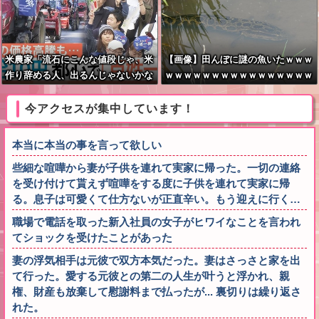
米農家「流石にこんな値段じゃ、米
【画像】田んぼに謎の魚いたｗｗｗ
作り辞める人、出るんじゃないかな
ｗｗｗｗｗｗｗｗｗｗｗｗｗｗｗｗ
あ？？」
ｗｗｗ
今アクセスが集中しています！
本当に本当の事を言って欲しい
些細な喧嘩から妻が子供を連れて実家に帰った。一切の連絡
を受け付けて貰えず喧嘩をする度に子供を連れて実家に帰
る。息子は可愛くて仕方ないが正直辛い。もう迎えに行く…
職場で電話を取った新入社員の女子がヒワイなことを言われ
てショックを受けたことがあった
妻の浮気相手は元彼で双方本気だった。妻はさっさと家を出
て行った。愛する元彼との第二の人生が叶うと浮かれ、親
権、財産も放棄して慰謝料まで払ったが... 裏切りは繰り返さ
れた。