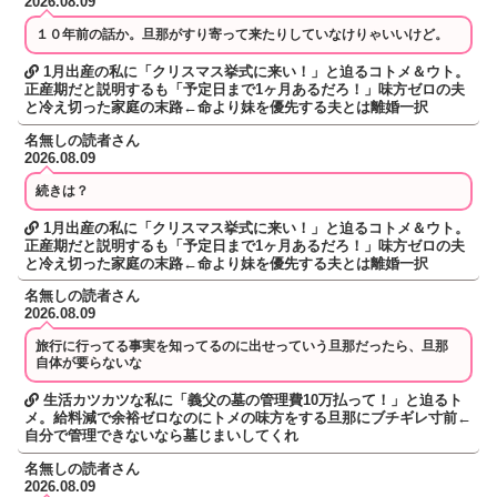
2026.08.09
１０年前の話か。旦那がすり寄って来たりしていなけりゃいいけど。
1月出産の私に「クリスマス挙式に来い！」と迫るコトメ＆ウト。
正産期だと説明するも「予定日まで1ヶ月あるだろ！」味方ゼロの夫
と冷え切った家庭の末路←命より妹を優先する夫とは離婚一択
名無しの読者さん
2026.08.09
続きは？
1月出産の私に「クリスマス挙式に来い！」と迫るコトメ＆ウト。
正産期だと説明するも「予定日まで1ヶ月あるだろ！」味方ゼロの夫
と冷え切った家庭の末路←命より妹を優先する夫とは離婚一択
名無しの読者さん
2026.08.09
旅行に行ってる事実を知ってるのに出せっていう旦那だったら、旦那
自体が要らないな
生活カツカツな私に「義父の墓の管理費10万払って！」と迫るト
メ。給料減で余裕ゼロなのにトメの味方をする旦那にブチギレ寸前←
自分で管理できないなら墓じまいしてくれ
名無しの読者さん
2026.08.09