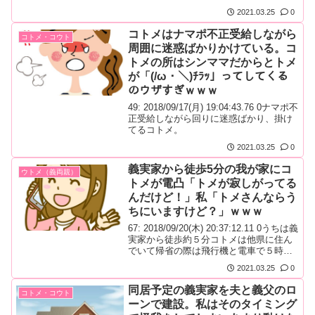
2021.03.25
0
コトメはナマポ不正受給しながら
コトメ・コウト
周囲に迷惑ばかりかけている。コ
トメの所はシンママだからとトメ
が「(/ω・＼)ﾁﾗｯ」ってしてくる
のウザすぎｗｗｗ
49: 2018/09/17(月) 19:04:43.76 0ナマポ不
正受給しながら回りに迷惑ばかり、掛け
てるコトメ。
2021.03.25
0
義実家から徒歩5分の我が家にコ
ウトメ（義両親）
トメが電凸「トメが寂しがってる
んだけど！」私「トメさんならう
ちにいますけど？」ｗｗｗ
67: 2018/09/20(木) 20:37:12.11 0うちは義
実家から徒歩約５分コトメは他県に住ん
でいて帰省の際は飛行機と電車で５時間
ほどかかる昨日、コトメから私に電話が
2021.03.25
0
あって
同居予定の義実家を夫と義父のロ
コトメ・コウト
ーンで建設。私はそのタイミング