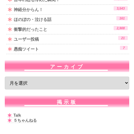
3,543
神経分からん！
161
ほのぼの・泣ける話
2,908
衝撃的だったこと
21
ユーザー投稿
7
愚痴ツイート
アーカイブ
掲示板
Talk
５ちゃんねる