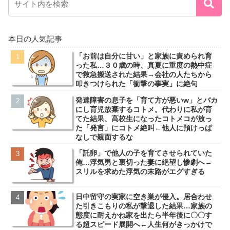
本日の人気記事
「お前は自分に甘い」と家族に責められ育
った私…３０歳の時、真夏に重度の熱中症
で救急搬送された結果→会社の人たちから
叩きつけられた「衝撃の事実」に絶句
発達障害の息子を「育て方が悪いw」とバカ
にし育児放棄するコトメ。代わりに私が育
てた結果、高校生になったコトメコが放っ
た「発言」にコトメ絶叫←他人に預けっぱ
なしで親面するな
「託卵」で他人の子を育てさせられていた
俺…浮気男と裏切った妻に絶望し惨劇へ←
スリルを求めた浮気の末路がエグすぎる
日中留守の実家に空き巣が侵入。居合わせ
た引きこもりの私が撃退した結果…家族の
態度に耐えかね家を出たら半年後に〇〇す
る超スピード展開へ←人生何がきっかけで