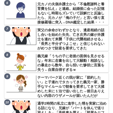
元カノの夫側弁護士から「不倫慰謝料と養
育費を払え」と連絡。結婚後に会った記憶
もないし時期もズレていて誤解だと反論し
たら、元カノが「俺の子だ」と言い張り直
接修羅場に突入→DNA鑑定した結果・・・
実父の余命がわずかとなり、遺産相続の話
し合いを始めた矢先、亡き次男の嫁が弁護
士を連れて来襲「子供に代襲相続させる」
「長男と半分ずつよこせ」と信じられない
がめつさで財産を要求してきた
義兄嫁「うちの子に老後の面倒を見させる
な」年末に念書を出して大騒動！相談なし
の暴走から数年、自ら招いた惨状に言葉を
失う←自業自得すぎるｗ
テーマパーク近くの我が家に「節約した
い」と子連れでタカってきた義兄一家、勝
手なマイルールで朝食を要求してきて大揉
めした末に１泊で追い出した→後日ありえ
ない内容のウザメールが届いたんだが
通学2時間の私立に進学した甥を実家に泊め
る話になり、兄嫁が「パートを休んで送り
迎えしろ」「高級車を買え」「部屋をリフ