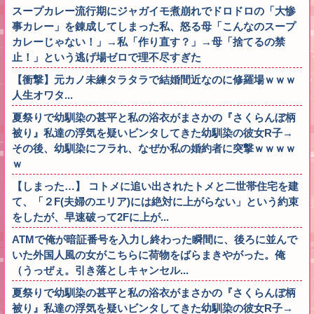
スープカレー流行期にジャガイモ煮崩れでドロドロの「大惨
事カレー」を錬成してしまった私、怒る母「こんなのスープ
カレーじゃない！」→私「作り直す？」→母「捨てるの禁
止！」という逃げ場ゼロで理不尽すぎた
【衝撃】元カノ未練タラタラで結婚間近なのに修羅場ｗｗｗ
人生オワタ...
夏祭りで幼馴染の甚平と私の浴衣がまさかの『さくらんぼ柄
被り』私達の浮気を疑いビンタしてきた幼馴染の彼女R子→
その後、幼馴染にフラれ、なぜか私の婚約者に突撃ｗｗｗｗ
ｗ
【しまった…】 コトメに追い出されたトメと二世帯住宅を建
て、「２F(夫婦のエリア)には絶対に上がらない」という約束
をしたが、早速破って2Fに上が...
ATMで俺が暗証番号を入力し終わった瞬間に、後ろに並んで
いた外国人風の女がこちらに荷物をばらまきやがった。俺
（うっぜぇ。引き落としキャンセル...
夏祭りで幼馴染の甚平と私の浴衣がまさかの『さくらんぼ柄
被り』私達の浮気を疑いビンタしてきた幼馴染の彼女R子→