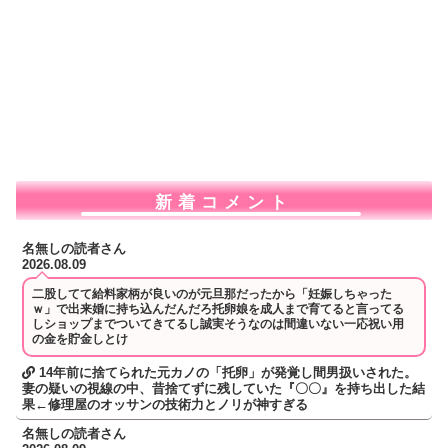
新着コメント
名無しの読者さん
2026.08.09
二股してて給料家柄が良いのが元旦那だったから「妊娠しちゃった
ｗ」で出来婚に持ち込んだんだろ托卵娘を成人まで育てると言ってる
しショップまでついてきてるし誠実そうなのは間違いない一応祝い用
の金を貯金しとけ
14年前に捨てられた元カノの「托卵」が発覚し間男扱いされた。
妻の疑いの視線の中、昔捨てずに残していた『〇〇』を持ち出した結
果←修理屋のオッサンの技術力とノリが神すぎる
名無しの読者さん