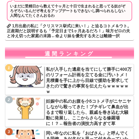
いまだに受精日から数えて十ヶ月と十日で生まれると思ってる奴がぞ
ろぞろいるんだぞ考えをアップデートもできないし調べられもしない
人間なんてたくさんおるわ
1月出産の私に「クリスマス挙式に来い！」と迫るコトメ＆ウト。
正産期だと説明するも「予定日まで1ヶ月あるだろ！」味方ゼロの夫
と冷え切った家庭の末路←命より妹を優先する夫とは離婚一択
週間ランキング
私が入手した遺産を当てにして勝手に400万
のリフォーム計画を立てる金に汚いトメ！
見積書を手に上から目線で援助を要求して
きたので驚きの事実を伝えたらｗｗｗｗｗ
ｗ
妊娠中の私のお腹を小5コトメ子がニヤニヤ
しながら殴ってきた！ブチギレて鼻血が出
るまで殴り返したら、親戚を巻き込む大騒
動に発展し、ここからさらなる修羅場
に！？←報告者の演技力高すぎて草
同い年なのに私を「おばさん」と呼んでく
る同僚。あだ名だと思って付き合っていた