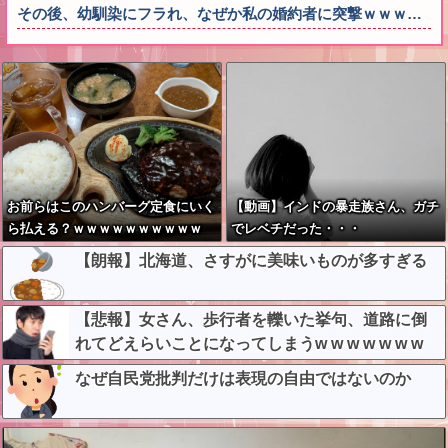
その後、幼馴染にフラれ、なぜか私の婚約者に突撃ｗｗｗ…
お前らはこのハンバーグ定食にいく
【動画】インドの暴走族さん、ガチ
ら払える？ｗｗｗｗｗｗｗｗｗｗ
でレベチだった・・・
【朗報】北海道、さすがに美味いものが多すぎる
【悲報】女さん、歩行者を轢いた挙句、道路に倒
れてどえらいことになってしまうw w w w w w w
なぜ自民党批判だけは表現の自由ではないのか