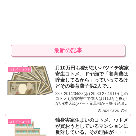
最新の記事
月10万円も稼がないバツイチ実家
コトメ・コウト
寄生コトメ。ドヤ顔で「養育費は
貯金してるから」っていってるけ
どその養育費子供2人で…
239: 2014/04/23(水) 20:30:27.46 Oうちの
コトメも実家寄生で本人は月10万も稼が
ない(本人談)パート元旦那から振り込まれ
る養育費は手付かずで貯金してるから大
2021.03.26
0
丈夫！となぜかドヤ顔で語るけど
独身実家住まいのコトメ、ウトメ
コトメ・コウト
が買おうとしているマンションに
反対している。その理由が・・・