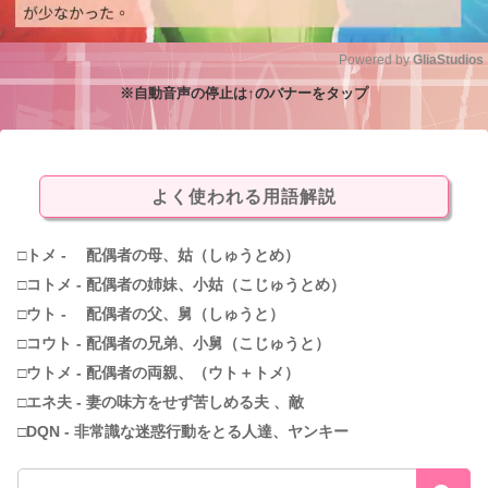
Powered by 
GliaStudios
※自動音声の停止は↑のバナーをタップ
M
u
t
e
よく使われる用語解説
□トメ - 配偶者の母、姑（しゅうとめ）
□コトメ - 配偶者の姉妹、小姑（こじゅうとめ）
□ウト - 配偶者の父、舅（しゅうと）
□コウト - 配偶者の兄弟、小舅（こじゅうと）
□ウトメ - 配偶者の両親、（ウト＋トメ）
□エネ夫 - 妻の味方をせず苦しめる夫 、敵
□DQN - 非常識な迷惑行動をとる人達、ヤンキー