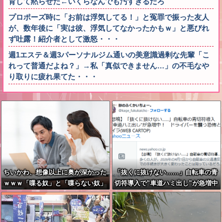
育して黙らせた←いくらなんでも汚すぎるだろ
プロポーズ時に「お前は浮気してる！」と冤罪で振った友人
が、数年後に「実は彼、浮気してなかったかもｗ」と悪びれ
ず吐露！紹介者として激怒・・・
週1エステ＆週3パーソナルジム通いの美意識過剰な先輩「こ
れって普通だよね？」→私「真似できません…」の不毛なや
り取りに疲れ果てた・・・
ちいかわ、想像以上に奥が深かった
「抜くに抜けない……」自転車の青
ｗｗｗ「喋る奴」と「喋らない奴」
切符導入で”車道ハミ出し”が急増中
で人格に差がある模様