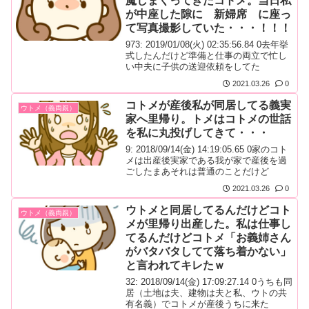
魔しまくってきたコトメ。当日私
が中座した隙に 新婦席 に座っ
て写真撮影していた・・・！！！
973: 2019/01/08(火) 02:35:56.84 0去年挙
式したんだけど準備と仕事の両立で忙し
い中夫に子供の送迎依頼をしてた
2021.03.26
0
コトメが産後私が同居してる義実
ウトメ（義両親）
家へ里帰り。トメはコトメの世話
を私に丸投げしてきて・・・
9: 2018/09/14(金) 14:19:05.65 0家のコト
メは出産後実家である我が家で産後を過
ごしたまあそれは普通のことだけど
2021.03.26
0
ウトメと同居してるんだけどコト
ウトメ（義両親）
メが里帰り出産した。私は仕事し
てるんだけどコトメ「お義姉さん
がバタバタしてて落ち着かない」
と言われてキレたｗ
32: 2018/09/14(金) 17:09:27.14 0うちも同
居（土地は夫、建物は夫と私、ウトの共
有名義）でコトメが産後うちに来た