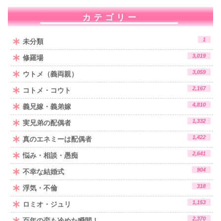
カテゴリー
1
未分類
3,019
修羅場
3,059
ウトメ（義両親）
2,167
コトメ・コウト
4,810
義兄嫁・義弟嫁
1,332
実兄弟の配偶者
1,422
真のエネミーは配偶者
2,641
悩み・相談・愚痴
904
不幸な結婚式
318
浮気・不倫
1,153
ロミオ・ジュリ
2,370
百年の恋も冷めた瞬間！