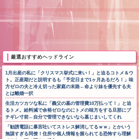
厳選おすすめヘッドライン
1月出産の私に「クリスマス挙式に来い！」と迫るコトメ＆ウ
ト。正産期だと説明するも「予定日まで1ヶ月あるだろ！」味
方ゼロの夫と冷え切った家庭の末路←命より妹を優先する夫
とは離婚一択
生活カツカツな私に「義父の墓の管理費10万払って！」と迫
るトメ。給料減で余裕ゼロなのにトメの味方をする旦那にブ
チギレ寸前←自分で管理できないなら墓じまいしてくれ
「勧誘電話に暴言吐いてストレス解消してるｗｗ」とかいう
無謀すぎる同僚！住所や個人情報を握られてる恐怖すら理解