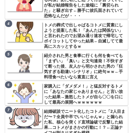
が私が結婚報告をした途端に「裏切られ
た」と騒ぎ出す←勝手に彼氏面されていて
恐怖なんだが・・・
トメの葬式で出しゃばるコトメに質素にし
ようと提案した私！「あんたは関係ない」
と言われたのでお望み通り速攻で帰宅して
ボイコットしてやった結果←自滅してて最
高にスカッとするｗ
紹介された男と食事に行くも何を食べても
「まずい」「臭い」と文句連発！不快すぎ
て断った後、友人から明かされた男の「狂
気すぎる勘違いシナリオ」に絶句ｗｗ←手
料理食べたいなら素直に言え
家購入に「ダメダメ！」と猛反対するトメ
に「あなたの家じゃありません」と言い放
った結果→激怒したトメが自ら〇〇を口に
して最高の展開へｗｗｗｗｗｗ
結婚破談でニート化したコトメに「2人目ま
だ〜？全員中卒でいいじゃんｗ」と煽られ
た私、核心を突くド直球論破で反撃した結
果…コトメがまさかの行動に！？←正論ナ
イフが刺さりすぎた模様