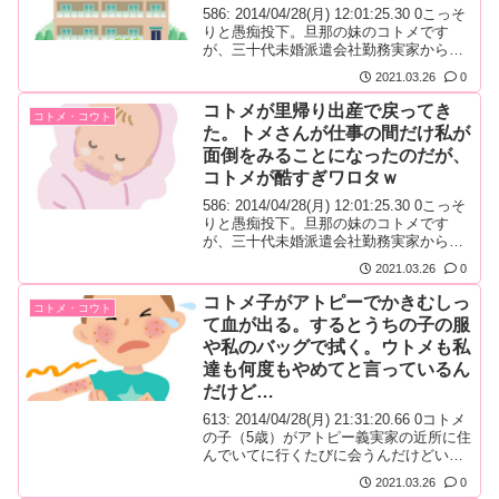
586: 2014/04/28(月) 12:01:25.30 0こっそ
りと愚痴投下。旦那の妹のコトメです
が、三十代未婚派遣会社勤務実家から通
っている。。派遣社員を色んな会社に派
2021.03.26
0
遣させる担当らしく、本人いわくハード
なお勤めらしい。
コトメが里帰り出産で戻ってき
コトメ・コウト
た。トメさんが仕事の間だけ私が
面倒をみることになったのだが、
コトメが酷すぎワロタｗ
586: 2014/04/28(月) 12:01:25.30 0こっそ
りと愚痴投下。旦那の妹のコトメです
が、三十代未婚派遣会社勤務実家から通
っている。。
2021.03.26
0
コトメ子がアトピーでかきむしっ
コトメ・コウト
て血が出る。するとうちの子の服
や私のバッグで拭く。ウトメも私
達も何度もやめてと言っているん
だけど…
613: 2014/04/28(月) 21:31:20.66 0コトメ
の子（5歳）がアトピー義実家の近所に住
んでいてに行くたびに会うんだけどいつ
もポリポリ身体をかいていて可哀想だな
2021.03.26
0
とは思う