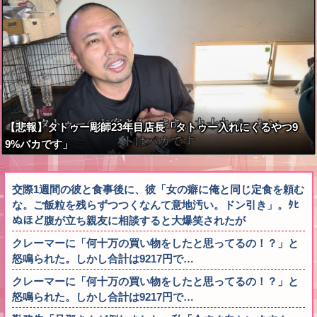
【悲報】タトゥー彫師23年目店長「タトゥー入れにくるやつ9
9%バカです」
交際1週間の彼と食事後に、彼「女の癖に俺と同じ定食を頼む
な。ご飯粒を残らずつつくなんて意地汚い。ドン引き」。ﾀﾋ
ぬほど腹が立ち親友に相談すると大爆笑されたが
クレーマーに「何十万の買い物をしたと思ってるの！？」と
怒鳴られた。しかし合計は9217円で…
クレーマーに「何十万の買い物をしたと思ってるの！？」と
怒鳴られた。しかし合計は9217円で…