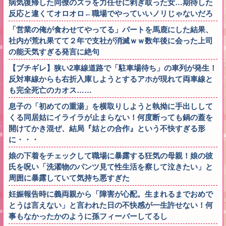
病気復帰した同僚のズラを力任せに剥ぎ取った女…期待した
反応と違くてオロオロ←職場でやっていいノリじゃないだろ
「営業の俺が食わせてやってる」パートを馬鹿にした結果、
社内が荒れ果てて２年で支社が消滅ｗｗ数年後に会った上司
の能天気すぎる発言に絶句
【ブチギレ】狭い2車線道路で「駐車場待ち」の車列が発生！
反対車線からも右折入庫しようとするアホが現れて両車線と
も完全死亡のカオス……
息子の「初めての重湯」を横取りしようと執拗に手出しして
くる同居姑にイライラが止まらない！何度断っても鍋の蓋を
開けてかき混ぜ、結局『姑との合作』という不快すぎる形
に・・・
娘の下着をチェックして職場に暴露する狂気の母親！娘の彼
氏を呪い「洗濯物のパンツ見て性生活を察して泣きたい」と
周囲に暴露していて気持ち悪すぎた
妊娠報告時に義両親から「障害が心配。生まれるまでおめで
とうは言えない」と言われた日の不快感が一生許せない！何
事もなかったかのように孫フィーバーしてるし