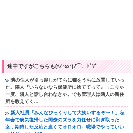
途中ですがこちらも(*ﾉ･ω･)ﾉ⌒。ﾄﾞｿﾞ
隣の住人が引っ越しがてらに猫をうちに放置していっ
た。隣人『いらないなら保健所に捨ててって』→こりゃ
一度、隣人と話し合わなきゃ。でも管理人は隣人の新住
所を教えてく…
新入社員「みんなびっくりして大笑いするぞ〜！」忘
年会で病気復帰した同僚のズラを力任せに剥ぎ取った
女…期待した反応と違くてオロオロ←職場でやっていい