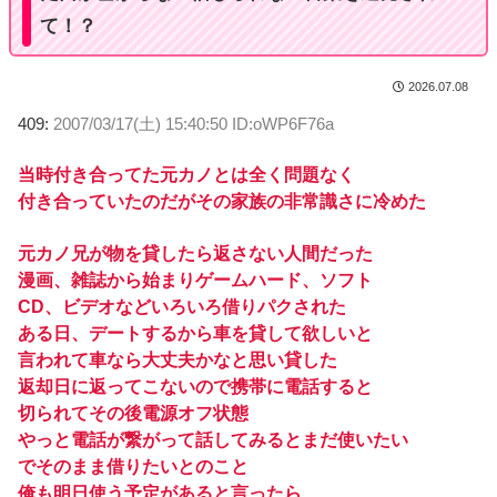
て！？
2026.07.08
409:
2007/03/17(土) 15:40:50 ID:oWP6F76a
当時付き合ってた元カノとは全く問題なく
付き合っていたのだがその家族の非常識さに冷めた
元カノ兄が物を貸したら返さない人間だった
漫画、雑誌から始まりゲームハード、ソフト
CD、ビデオなどいろいろ借りパクされた
ある日、デートするから車を貸して欲しいと
言われて車なら大丈夫かなと思い貸した
返却日に返ってこないので携帯に電話すると
切られてその後電源オフ状態
やっと電話が繋がって話してみるとまだ使いたい
でそのまま借りたいとのこと
俺も明日使う予定があると言ったら