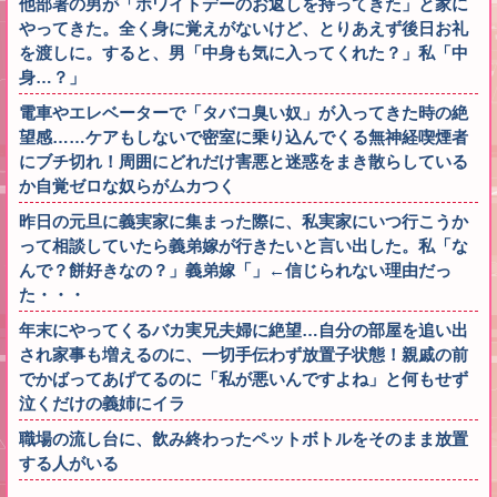
他部署の男が「ホワイトデーのお返しを持ってきた」と家に
やってきた。全く身に覚えがないけど、とりあえず後日お礼
を渡しに。すると、男「中身も気に入ってくれた？」私「中
身…？」
電車やエレベーターで「タバコ臭い奴」が入ってきた時の絶
望感……ケアもしないで密室に乗り込んでくる無神経喫煙者
にブチ切れ！周囲にどれだけ害悪と迷惑をまき散らしている
か自覚ゼロな奴らがムカつく
昨日の元旦に義実家に集まった際に、私実家にいつ行こうか
って相談していたら義弟嫁が行きたいと言い出した。私「な
んで？餅好きなの？」義弟嫁「」←信じられない理由だっ
た・・・
年末にやってくるバカ実兄夫婦に絶望…自分の部屋を追い出
され家事も増えるのに、一切手伝わず放置子状態！親戚の前
でかばってあげてるのに「私が悪いんですよね」と何もせず
泣くだけの義姉にイラ
職場の流し台に、飲み終わったペットボトルをそのまま放置
する人がいる