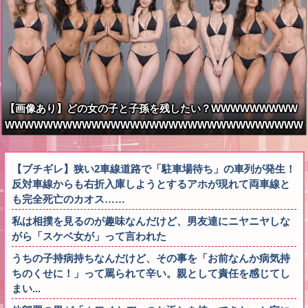
【画像あり】どの女の子と子孫を残したい？WWWWWWWWW
WWWWWWWWWWWWWWWWWWWWWWWWWWWWWWW
WWWWWWWWWWWWWWWWWWWW
【ブチギレ】狭い2車線道路で「駐車場待ち」の車列が発生！
反対車線からも右折入庫しようとするアホが現れて両車線と
も完全死亡のカオス……
私は相撲を見るのが趣味なんだけど、男友達にニヤニヤしな
がら「スケベ女が」って言われた
うちの子持病持ちなんだけど、その事を「お前なんか病気持
ちのくせに！」って罵られて辛い。親として責任を感じてし
まい...