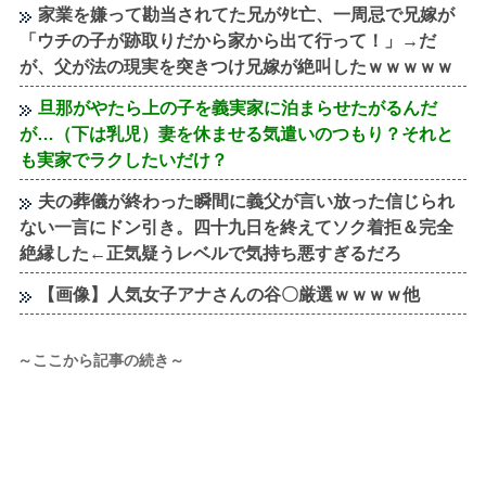
家業を嫌って勘当されてた兄がﾀﾋ亡、一周忌で兄嫁が
「ウチの子が跡取りだから家から出て行って！」→だ
が、父が法の現実を突きつけ兄嫁が絶叫したｗｗｗｗｗ
旦那がやたら上の子を義実家に泊まらせたがるんだ
が…（下は乳児）妻を休ませる気遣いのつもり？それと
も実家でラクしたいだけ？
夫の葬儀が終わった瞬間に義父が言い放った信じられ
ない一言にドン引き。四十九日を終えてソク着拒＆完全
絶縁した←正気疑うレベルで気持ち悪すぎるだろ
【画像】人気女子アナさんの谷〇厳選ｗｗｗｗ他
～ここから記事の続き～