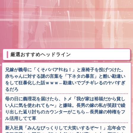
厳選おすすめヘッドライン
兄嫁が義母に「くそババアﾀﾋね！」と座椅子を投げつけた。
赤ちゃんに対する謎の言葉を「下ネタの暴言」と酷い勘違い
をして狂暴化した話ｗｗｗ←勘違いでブチギレるのヤバすぎ
るだろ
母の日に義理花を届けたら、トメ「我が家は裕福だから貧し
い人に気を使われても〜」と嫌味。長男の嫁の私が笑顔で繰
り出した返り討ちのカウンターがこちら←長男嫁の特権をフ
ル活用してて草
新入社員「みんなびっくりして大笑いするぞ〜！」忘年会で