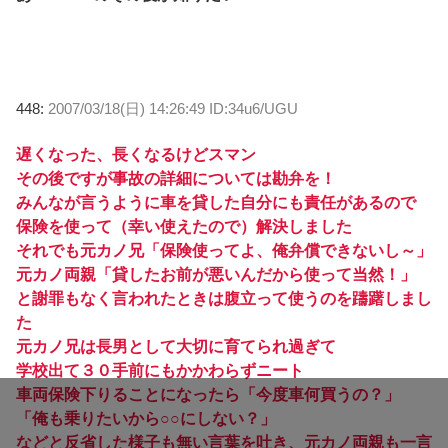
448:
2007/03/18(日) 14:26:49 ID:34u6/UGU
遅くなった、長くなるけどスマン
その後ですが事故の詳細については勘弁を！
みんなが言うように車を貸した自分にも責任があるので
保険を使って（幸い使えたので）解決しました
それでも元カノ兄「保険使ってよ、俺弁償できないし～」
元カノ両親「貸したお前が悪いんだから使って当然！」
と謝罪もなく言われたときは腹立って使うのを躊躇しまし
た
元カノ兄は長男として大切に育てられ過ぎて
学校出て３０手前にもかかわらずニート
車両保険下りることになったら「今度車何買うの？」
「俺も乗りたいから○○にしない？」
などと反省した様子も無い言葉を吐き、元カノ両親も一言