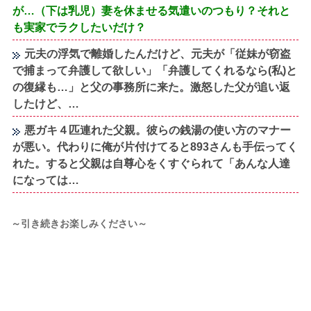
が…（下は乳児）妻を休ませる気遣いのつもり？それと
も実家でラクしたいだけ？
元夫の浮気で離婚したんだけど、元夫が「従妹が窃盗
で捕まって弁護して欲しい」「弁護してくれるなら(私)と
の復縁も…」と父の事務所に来た。激怒した父が追い返
したけど、…
悪ガキ４匹連れた父親。彼らの銭湯の使い方のマナー
が悪い。代わりに俺が片付けてると893さんも手伝ってく
れた。すると父親は自尊心をくすぐられて「あんな人達
になっては…
～引き続きお楽しみください～