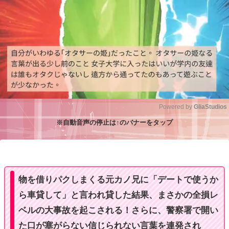
Powered by 
GliaStudios
※自動音声の停止は↑のバナーをタップ
M
u
t
e
物を借りパクしまくる元カノ兄に「デートで使うか
ら車貸して」と言われ貸した結果、まさかの全損レ
ベルの大事故を起こされる！さらに、警察署で開い
た口が塞がらない信じられない言葉を連発され