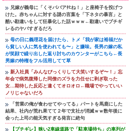
兄嫁が義母に「くそババアﾀﾋね！」と座椅子を投げつ
けた。赤ちゃんに対する謎の言葉を「下ネタの暴言」と
酷い勘違いをして狂暴化した話ｗｗｗ←勘違いでブチギ
レるのヤバすぎるだろ
母の日に義理花を届けたら、トメ「我が家は裕福だか
ら貧しい人に気を使われても〜」と嫌味。長男の嫁の私
が笑顔で繰り出した返り討ちのカウンターがこちら←長
男嫁の特権をフル活用してて草
新入社員「みんなびっくりして大笑いするぞ〜！」忘
年会で病気復帰した同僚のズラを力任せに剥ぎ取った
女…期待した反応と違くてオロオロ←職場でやっていい
ノリじゃないだろ
「営業の俺が食わせてやってる」パートを馬鹿にした
結果、社内が荒れ果てて２年で支社が消滅ｗｗ数年後に
会った上司の能天気すぎる発言に絶句
【ブチギレ】狭い2車線道路で「駐車場待ち」の車列が