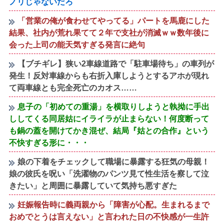
ノリじゃないだろ
「営業の俺が食わせてやってる」パートを馬鹿にした
結果、社内が荒れ果てて２年で支社が消滅ｗｗ数年後に
会った上司の能天気すぎる発言に絶句
【ブチギレ】狭い2車線道路で「駐車場待ち」の車列が
発生！反対車線からも右折入庫しようとするアホが現れ
て両車線とも完全死亡のカオス……
息子の「初めての重湯」を横取りしようと執拗に手出
ししてくる同居姑にイライラが止まらない！何度断って
も鍋の蓋を開けてかき混ぜ、結局『姑との合作』という
不快すぎる形に・・・
娘の下着をチェックして職場に暴露する狂気の母親！
娘の彼氏を呪い「洗濯物のパンツ見て性生活を察して泣
きたい」と周囲に暴露していて気持ち悪すぎた
妊娠報告時に義両親から「障害が心配。生まれるまで
おめでとうは言えない」と言われた日の不快感が一生許