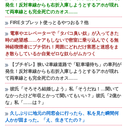
発生！反対車線からも右折入庫しようとするアホが現れ
て両車線とも完全死亡のカオス……
FIREタブレット使っとるやつおる？他
電車やエレベーターで「タバコ臭い奴」が入ってきた
時の絶望感……ケアもしないで密室に乗り込んでくる無
神経喫煙者にブチ切れ！周囲にどれだけ害悪と迷惑をま
き散らしているか自覚ゼロな奴らがムカつく
【ブチギレ】狭い2車線道路で「駐車場待ち」の車列が
発生！反対車線からも右折入庫しようとするアホが現れ
て両車線とも完全死亡のカオス……
彼氏「そろそろ結婚しよう」私「そうだね！…聞いて
なかったけど年収とかって聞いてもいい？」彼氏「2億か
な」私「……は？」
久しぶりに地元の同窓会に行ったら、私を見た瞬間何
人かが固まった。「え、生きてたの？」