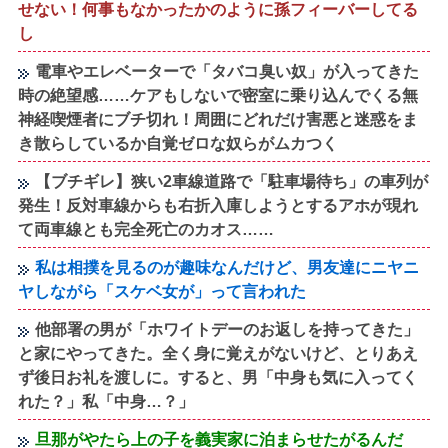
せない！何事もなかったかのように孫フィーバーしてる
し
電車やエレベーターで「タバコ臭い奴」が入ってきた
時の絶望感……ケアもしないで密室に乗り込んでくる無
神経喫煙者にブチ切れ！周囲にどれだけ害悪と迷惑をま
き散らしているか自覚ゼロな奴らがムカつく
【ブチギレ】狭い2車線道路で「駐車場待ち」の車列が
発生！反対車線からも右折入庫しようとするアホが現れ
て両車線とも完全死亡のカオス……
私は相撲を見るのが趣味なんだけど、男友達にニヤニ
ヤしながら「スケベ女が」って言われた
他部署の男が「ホワイトデーのお返しを持ってきた」
と家にやってきた。全く身に覚えがないけど、とりあえ
ず後日お礼を渡しに。すると、男「中身も気に入ってく
れた？」私「中身…？」
旦那がやたら上の子を義実家に泊まらせたがるんだ