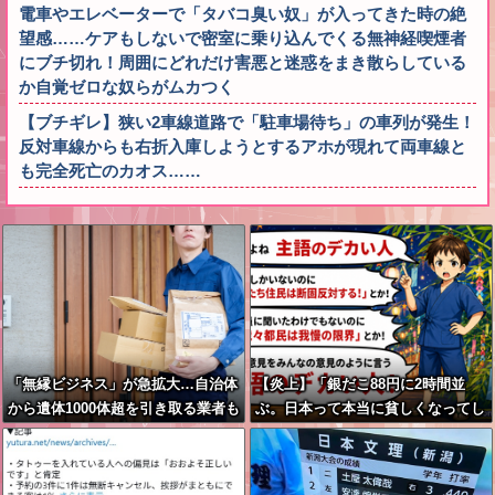
電車やエレベーターで「タバコ臭い奴」が入ってきた時の絶
望感……ケアもしないで密室に乗り込んでくる無神経喫煙者
にブチ切れ！周囲にどれだけ害悪と迷惑をまき散らしている
か自覚ゼロな奴らがムカつく
【ブチギレ】狭い2車線道路で「駐車場待ち」の車列が発生！
反対車線からも右折入庫しようとするアホが現れて両車線と
も完全死亡のカオス……
「無縁ビジネス」が急拡大…自治体
【炎上】「銀だこ88円に2時間並
から遺体1000体超を引き取る業者も
ぶ。日本って本当に貧しくなってし
まったんだな…」 ネット「祭りに
参加してるだけでなんでこんなこと
言われなあかんの」