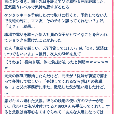
言にドン引き。四十九日を終えてソク着拒＆完全絶縁した←
正気疑うレベルで気持ち悪すぎるだろ
ケンタッキーを予約したので取りに行くと、予約してない人
で長蛇の列に。ママ友「そのチキン譲ってくれない？」私
「え？」→結果…
職場で電話を取った新入社員の女子がヒワイなことを言われ
てショックを受けたことがあった
友人「生活が厳しい。5万円貸してほしい」俺「OK。返済は
いつでもいいよ」→後日、友人のSNSを見て…
【うわぁ】 横向き寝、体に負担があったと判明ｗｗｗｗｗｗ
ｗ
元夫の浮気で離婚したんだけど、元夫が「従妹が窃盗で捕ま
って弁護して欲しい」「弁護してくれるなら(私)との復縁
も…」と父の事務所に来た。激怒した父が追い返したけど、
…
悪ガキ４匹連れた父親。彼らの銭湯の使い方のマナーが悪
い。代わりに俺が片付けてると893さんも手伝ってくれた。す
ると父親は自尊心をくすぐられて「あんな人達になっては…