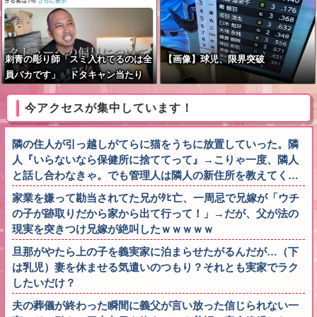
刺青の彫り師「スミ入れてるのは全
【画像】球児、限界突破
員バカです」 ドタキャン当たり
前、カネはない、挨拶もできない
今アクセスが集中しています！
隣の住人が引っ越しがてらに猫をうちに放置していった。隣
人『いらないなら保健所に捨ててって』→こりゃ一度、隣人
と話し合わなきゃ。でも管理人は隣人の新住所を教えてく…
家業を嫌って勘当されてた兄がﾀﾋ亡、一周忌で兄嫁が「ウチ
の子が跡取りだから家から出て行って！」→だが、父が法の
現実を突きつけ兄嫁が絶叫したｗｗｗｗｗ
旦那がやたら上の子を義実家に泊まらせたがるんだが…（下
は乳児）妻を休ませる気遣いのつもり？それとも実家でラク
したいだけ？
夫の葬儀が終わった瞬間に義父が言い放った信じられない一