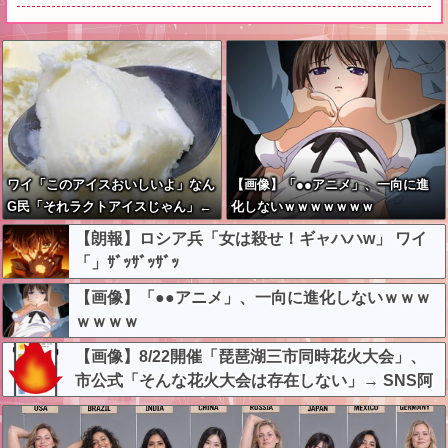
ワイ「このアイスおいしいよ」なん
【画像】「●●アニメ」、一向に進
G民「それラクトアイスじゃん」←
化しないｗｗｗｗｗｗｗ
これ
【朗報】ロシア兵「女は殺せ！ギャハハw」 ワイ
「」ｻﾞｯｻﾞｯｻﾞｯ
【画像】「●●アニメ」、一向に進化しないｗｗｗ
ｗｗｗｗ
【画像】8/22開催「琵琶湖三市同時花火大会」、
市公式「そんな花火大会は存在しない」→ SNS阿
鼻叫喚 ・・・