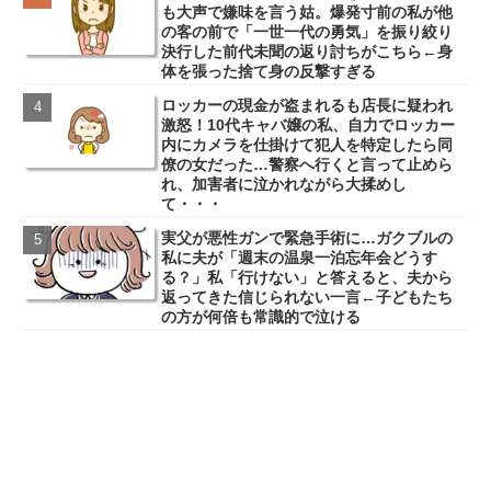
も大声で嫌味を言う姑。爆発寸前の私が他
の客の前で「一世一代の勇気」を振り絞り
決行した前代未聞の返り討ちがこちら←身
体を張った捨て身の反撃すぎる
ロッカーの現金が盗まれるも店長に疑われ
激怒！10代キャバ嬢の私、自力でロッカー
内にカメラを仕掛けて犯人を特定したら同
僚の女だった…警察へ行くと言って止めら
れ、加害者に泣かれながら大揉めし
て・・・
実父が悪性ガンで緊急手術に…ガクブルの
私に夫が「週末の温泉一泊忘年会どうす
る？」私「行けない」と答えると、夫から
返ってきた信じられない一言←子どもたち
の方が何倍も常識的で泣ける