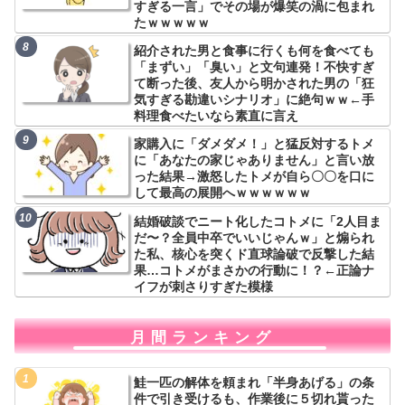
すぎる一言」でその場が爆笑の渦に包まれ
たｗｗｗｗｗ
紹介された男と食事に行くも何を食べても
「まずい」「臭い」と文句連発！不快すぎ
て断った後、友人から明かされた男の「狂
気すぎる勘違いシナリオ」に絶句ｗｗ←手
料理食べたいなら素直に言え
家購入に「ダメダメ！」と猛反対するトメ
に「あなたの家じゃありません」と言い放
った結果→激怒したトメが自ら〇〇を口に
して最高の展開へｗｗｗｗｗｗ
結婚破談でニート化したコトメに「2人目ま
だ〜？全員中卒でいいじゃんｗ」と煽られ
た私、核心を突くド直球論破で反撃した結
果…コトメがまさかの行動に！？←正論ナ
イフが刺さりすぎた模様
月間ランキング
鮭一匹の解体を頼まれ「半身あげる」の条
件で引き受けるも、作業後に５切れ貰った