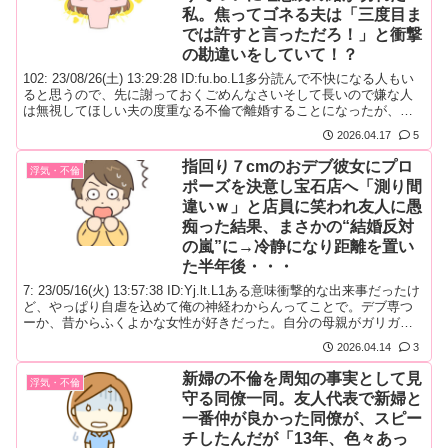
私。焦ってゴネる夫は「三度目ま
では許すと言っただろ！」と衝撃
の勘違いをしていて！？
102: 23/08/26(土) 13:29:28 ID:fu.bo.L1多分読んで不快になる人もい
ると思うので、先に謝っておくごめんなさいそして長いので嫌な人
は無視してほしい夫の度重なる不倫で離婚することになったが、夫
がここにきてゴネている結婚後、夫の仕事の都合で夫の実家近くに
2026.04.17
5
転居(のちに夫が異動の希望を出していたとわかった)結構な田舎で、
よそ者の私は義実家をはじめご近所さん...
指回り７cmのおデブ彼女にプロ
浮気・不倫
ポーズを決意し宝石店へ「測り間
違いｗ」と店員に笑われ友人に愚
痴った結果、まさかの“結婚反対
の嵐”に→冷静になり距離を置い
た半年後・・・
7: 23/05/16(火) 13:57:38 ID:Yj.lt.L1ある意味衝撃的な出来事だったけ
ど、やっぱり自虐を込めて俺の神経わからんってことで。デブ専つ
ーか、昔からふくよかな女性が好きだった。自分の母親がガリガリ
で気が荒くて、いつも釣り目で文句ばかり言ってたからか太ってて
2026.04.14
3
ニコニコしてる女性に惹かれた。最近のタレントで言うと、３児の
ヒロインのかなでとか超タイプ。で、そのか...
新婦の不倫を周知の事実として見
浮気・不倫
守る同僚一同。友人代表で新婦と
一番仲が良かった同僚が、スピー
チしたんだが「13年、色々あっ