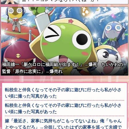
福田雄一「新ケロロに福田組が出ます！」→爆死 ちいかわの
監督「原作に忠実に」→爆売れ
転校生と仲良くなってその子の家に遊びに行ったら私が小さ
い頃に撮った写真があった
転校生と仲良くなってその子の家に遊びに行ったら私が小さ
い頃に撮った写真があった
嫁「最近さ、家事に気持ちがこもってないよね」俺「ちゃん
とやってるだろ」→分担していたはずの家事を巡って夫婦で