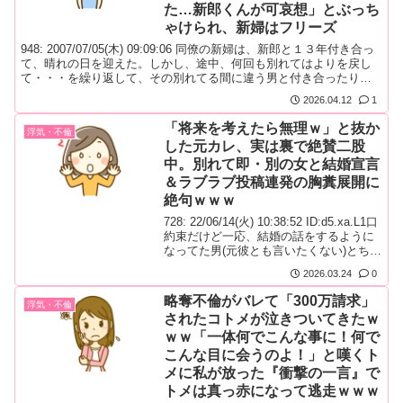
た…新郎くんが可哀想」とぶっち
ゃけられ、新婦はフリーズ
948: 2007/07/05(木) 09:09:06 同僚の新婦は、新郎と１３年付き合っ
て、晴れの日を迎えた。しかし、途中、何回も別れてはよりを戻し
て・・・を繰り返して、その別れてる間に違う男と付き合ったり、
二股の期間があったり。まぁここまではありがちなんだけど。新婦
2026.04.12
1
は、職場の上司（既婚）と不倫関係にあり、私たち同僚には周知の
事実だった。（本人はひた隠しだったが）１３年付き合...
「将来を考えたら無理ｗ」と抜か
浮気・不倫
した元カレ、実は裏で絶賛二股
中。別れて即・別の女と結婚宣言
＆ラブラブ投稿連発の胸糞展開に
絶句ｗｗｗ
728: 22/06/14(火) 10:38:52 ID:d5.xa.L1口
約束だけど一応、結婚の話をするように
なってた男(元彼とも言いたくない)とちょ
っと前に別れた向こうから急に｢君に責任
2026.03.24
0
はないけど、いざ将来を考えたら一緒に
いるのは無理だと思った。嫌いじゃない
略奪不倫がバレて「300万請求」
浮気・不倫
けど結婚するのは違うと思う｣みたいなこ
されたコトメが泣きついてきたｗ
とを言われ、すがっちゃったけど気持ち
ｗｗ「一体何でこんな事に！何で
は変わらないとキッパリ言ってくるから
本気なん...
こんな目に会うのよ！」と嘆くト
メに私が放った『衝撃の一言』で
トメは真っ赤になって逃走ｗｗｗ