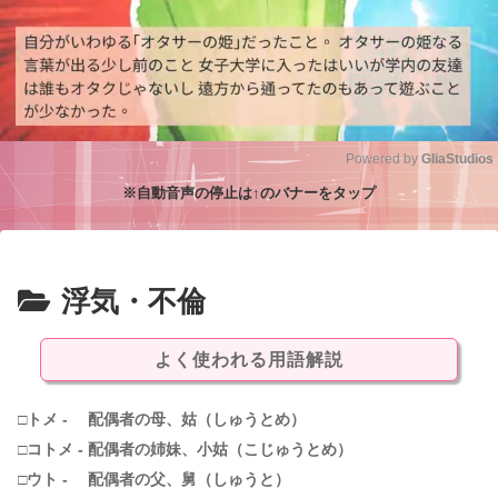
Powered by 
GliaStudios
※自動音声の停止は↑のバナーをタップ
M
u
t
e
浮気・不倫
よく使われる用語解説
□トメ - 配偶者の母、姑（しゅうとめ）
□コトメ - 配偶者の姉妹、小姑（こじゅうとめ）
□ウト - 配偶者の父、舅（しゅうと）