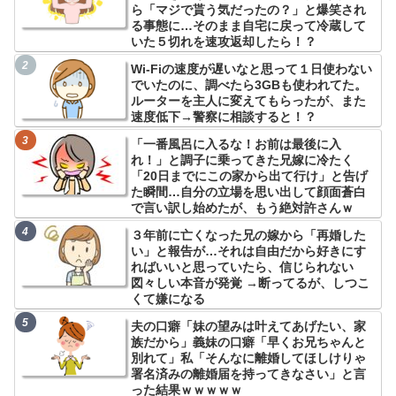
ら「マジで貰う気だったの？」と爆笑され
る事態に…そのまま自宅に戻って冷蔵して
いた５切れを速攻返却したら！？
Wi-Fiの速度が遅いなと思って１日使わない
でいたのに、調べたら3GBも使われてた。
ルーターを主人に変えてもらったが、また
速度低下→警察に相談すると！？
「一番風呂に入るな！お前は最後に入
れ！」と調子に乗ってきた兄嫁に冷たく
「20日までにこの家から出て行け」と告げ
た瞬間…自分の立場を思い出して顔面蒼白
で言い訳し始めたが、もう絶対許さんｗ
３年前に亡くなった兄の嫁から「再婚した
い」と報告が…それは自由だから好きにす
ればいいと思っていたら、信じられない
図々しい本音が発覚 →断ってるが、しつこ
くて嫌になる
夫の口癖「妹の望みは叶えてあげたい、家
族だから」義妹の口癖「早くお兄ちゃんと
別れて」私「そんなに離婚してほしけりゃ
署名済みの離婚届を持ってきなさい」と言
った結果ｗｗｗｗｗ