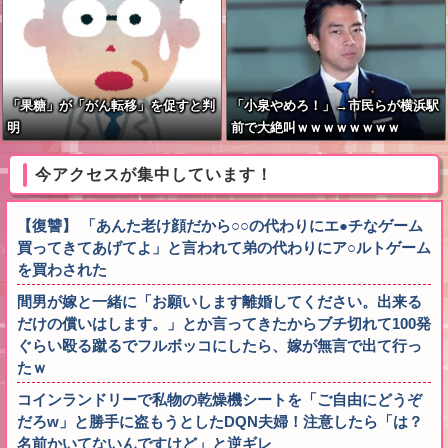
「果糖」が「がん転移」を促すと判
「小泉やめろ！」→市民らが横浜駅
明
前で大絶叫ｗｗｗｗｗｗｗｗ
今アクセスが集中しています！
【復讐】 「あんた老け顔だから○○の代わりにエ●チなゲーム
買ってきてあげてよ」と言われて弟の代わりにア○ルトゲーム
を買わされた
間男が嫁と一緒に「お願いします離婚してください。出来る
だけの償いはします。」とか言ってきたからブチ切れて100発
ぐらい殴る蹴るでフルボッコにしたら、嫁が無言で出て行っ
たｗ
コインランドリーで私物の乾燥機シートを「ご自由にどうぞ
だろw」と勝手に盗もうとしたDQN夫婦！注意したら「は？
名前かいてないんですけど」と逆ギレ