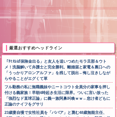
厳選おすすめヘッドライン
「ﾀﾋねば保険金出る」と友人を追いつめたモラ旦那＆ウト
メ！洗脳解いて弁護士と完全勝利。離婚届と家電＆裏口への
「うっかりアロンアルファ」を残して脱出←悔し泣きしなが
らやることがエグくて草
フル勤務の私に無職義妹やニートコウト全員分の家事を押し
付ける義家族！早朝4時起き生活に限界。ついに言い放った
「強烈なド直球正論」に義一族阿鼻叫喚ｗｗ←怠け者どもに
正論のナイフをグサリ
23歳妻自慢で女性社員を「ババア」と蔑む48歳無能主任、