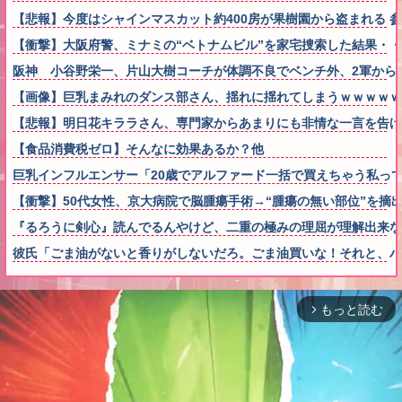
【悲報】今度はシャインマスカット約400房が果樹園から盗まれる 
【衝撃】大阪府警、ミナミの“ベトナムビル”を家宅捜索した結果・
阪神 小谷野栄一、片山大樹コーチが体調不良でベンチ外、2軍から
【画像】巨乳まみれのダンス部さん、揺れに揺れてしまうｗｗｗｗｗ
【悲報】明日花キララさん、専門家からあまりにも非情な一言を告げ
【食品消費税ゼロ】そんなに効果あるか？他
巨乳インフルエンサー「20歳でアルファード一括で買えちゃう私っ
【衝撃】50代女性、京大病院で脳腫瘍手術→“腫瘍の無い部位”を摘
『るろうに剣心』読んでるんやけど、二重の極みの理屈が理解出来な
彼氏「ごま油がないと香りがしないだろ。ごま油買いな！それと、ハ
もっと読む
arrow_forward_ios