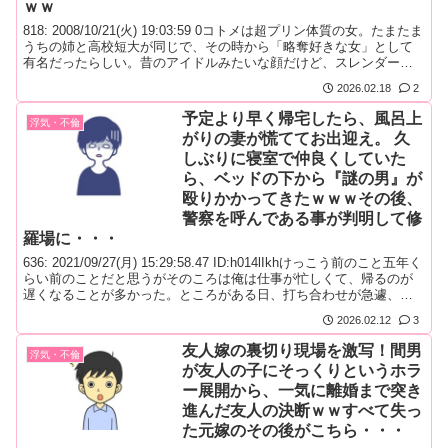
ｗｗ
818: 2008/10/21(火) 19:03:59 0コトメは超プリン体質の女。たまたま
うちの姉と高校短大が同じで、その時から「略奪好きな女」として
有名だったらしい。昔のアイドルみたいな顔だけど、スレンダーな
ナイスバディ、舌足らずな話し方で次々と人の彼氏を陥落したとい
2026.02.18
2
う。そのコトメ、就職してからも次々と男を変えていたが、やっぱ
りと言うか何と言うか相手のほとんどは既婚者だった...
予定より早く帰宅したら、風呂上
浮気・不倫
がりの妻が慌ててお出迎え。 久
しぶりに寝室で仲良くしていた
ら、ベッドの下から『謎の男』が
殴りかかってきたｗｗｗその後、
警察を呼んである事が判明して修
羅場に・・・
636: 2021/09/27(月) 15:29:58.47 ID:h014lIkhけっこう前のこと五年く
らい前のことだと思うがそのころは俺は仕事が忙しくて、帰るのが
遅くなることが多かった。ところがある日、打ち合わせが急遽、先
鋒の都合で中止になった。何でも事故を起こして病院に行ったらし
2026.02.12
3
い。それなら仕方ないと、後日改めてということになり。その日は
予定が無くなったことで早めに戻る事...
友人嫁の裏切り現場を激写！間男
浮気・不倫
が友人の子にそっくりというホラ
ー展開から、一気に離婚まで突き
進んだ友人の決断ｗｗすべて失っ
た元嫁のその後がこちら・・・