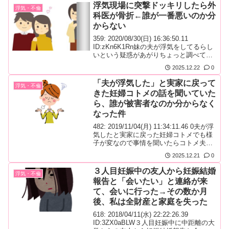
義姉とは（近距離に住んでる）がいて
浮気現場に突撃ドッキリしたら外
浮気・不倫
時々お互いの家にお泊りしたりされたり
科医が骨折←誰が一番悪いのか分
するくらい仲が良いんだけど。子供が夏
からない
休みになるし明日土曜だからうちの子連
れて義姉の家行ったんだ...
359: 2020/08/30(日) 16:36:50.11
ID:zKn6K1Rn妹の夫が浮気をしてるらし
いという疑惑があがりちょっと調べてみ
たら簡単に証拠が集まりせっかくだから
2025.12.22
0
行為中に部屋にカメラ持って飛び込んで
インタビューっていうドッキリをしてみ
「夫が浮気した」と実家に戻って
浮気・不倫
ようと悪ノリしたらパニックになった妹
きた妊婦コトメの話を聞いていた
の夫が逃げようとして転んで手首骨折こ
ら、誰が被害者なのか分からなく
っちはそんなの自業自得だろｗと思って
たけど妹の夫は外科医...
なった件
482: 2019/11/04(月) 11:34:11.46 0夫が浮
気したと実家に戻った妊婦コトメでも様
子が変なので事情を聞いたらコトメ夫に
は結婚前から彼女がいてその人と今でも
2025.12.21
0
続いてて結婚前にそのことはコトメには
伝えられてたコトメに子供が出来たから
３人目妊娠中の友人から妊娠結婚
浮気・不倫
仕方なく籍を入れただけでコトメ夫は普
報告と「会いたい」と連絡が来
段からコトメと彼女、半々（コトメの見
て、会いに行った→その数か月
栄、おそらく3：7）で暮らしてたらしい
最近になってコトメ夫...
後、私は全財産と家庭を失った
618: 2018/04/11(水) 22:22:26.39
ID:3ZX0aBLW３人目妊娠中に中距離の大