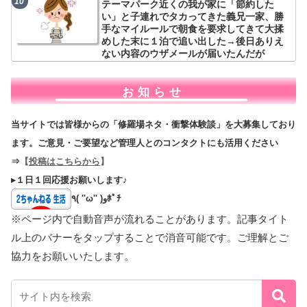
テーマパーク近くの我が家に「節約した
い」と子連れでタカってきた義兄一家、勝
手なマイルールで朝食を要求してきて大揉
めした末に１泊で追い出した→後日ありえ
ない内容のウザメールが届いたんだが
お知らせ
当サイトでは皆様からの「修羅場ネタ・衝撃体験談」を大募集しており
ます。ご意見・ご要望など管理人とのコンタクトにも活用ください
⇒
【
投稿はこちらから
】
▸１日１回応援お願いします♪
٩( ''ω'' )وﾎﾟﾁ
※ページ内で自動音声が流れることがあります。記事タイト
ル上のバナーをタップすることで消音可能です。ご理解とご
協力をお願いいたします。