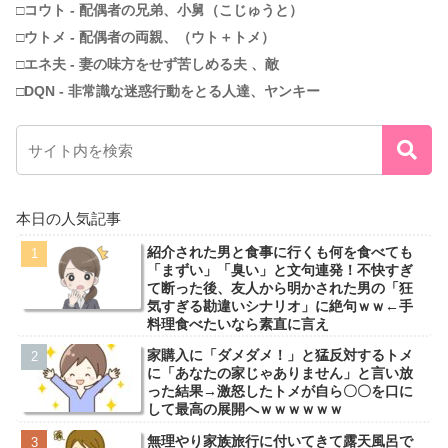
□コウト - 配偶者の兄弟、小舅（こじゅうと）
□ウトメ - 配偶者の両親、（ウト＋トメ）
□エネ夫 - 妻の味方をせず苦しめる夫 、敵
□DQN - 非常識な迷惑行動をとる人達、ヤンキー
本日の人気記事
紹介された男と食事に行くも何を食べても
「まずい」「臭い」と文句連発！不快すぎ
て断った後、友人から明かされた男の「狂
気すぎる勘違いシナリオ」に絶句ｗｗ←手
料理食べたいなら素直に言え
家購入に「ダメダメ！」と猛反対するトメ
に「あなたの家じゃありません」と言い放
った結果→激怒したトメが自ら〇〇を口に
して最高の展開へｗｗｗｗｗｗ
無理やり家族旅行に付いてきて露天風呂で