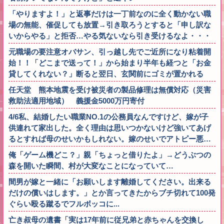
「やりますよ！」と返事だけは一丁前なのに全く動かない職
場の無能、催促しても放置→引き取ろうとすると「申し訳な
いからやる」と拒否…やる気ないなら引き受けるなよ・・・
元職場の要注意オバサン、引っ越し先でご近所になり粘着開
始！！「どこまで送って！」から始まり半年も経つと「お金
貸してくれない？」断ると翌日、玄関前にゴミが置かれる
任天堂 熊本地震を受け被災者の製品修理は無償対応（災害
救助法適用地域） 義援金5000万円寄付
4/6私、結婚したい職業NO.1の公務員なんですけど、嫁が子
供連れて家出した。全く理由は思いつかないけど強いてあげ
るとすれば母のせいかもしれない。嫁のせいでアトピー悪…
俺「ゲーム機どこ？」親「ちょっと借りたよ」→どうぶつの
森を開いた瞬間、村が大変なことになっていて…
間男が嫁と一緒に「お願いします離婚してください。出来る
だけの償いはします。」とか言ってきたからブチ切れて100発
ぐらい殴る蹴るでフルボッコに...
亡き叔母の遺書「実は17年前に従兄弟と赤ちゃんを交換し