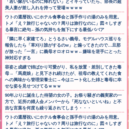
「若い嫁がいるのに帰れない」とイキっていたら、部長の超
美人妻が差し入れを持って登場ｗｗｗｗ
ウトの還暦祝いにホテル食事会と孫手作りの湯のみを用意。
トメ「え？旅行じゃないの？周りは旅行なのに」図々しすぎ
る暴言に絶句←孫の気持ちを無下にする最低ババア
「隣に早く家建てろ」とうるさい義母。モデルハウス巡りを
報告したら「草刈り誰がするのw」と煽ってきたので…旦那
が放った「一言」に義母オロオロｗｗ←嫌味を逆手にとった
神対応すぎる
容姿と成績で姉ばかり可愛がり、私を放置・差別してきた毒
母→「馬鹿娘」と見下され続けたが、祖母の教えてくれた食
への興味から管理栄養士に→今はニート化した姉と毒母に幸
せな姿を見せつけてるｗｗｗ
90年ぶりに誕生した待望の女の子。お祭り騒ぎの義実家の一
方で、近所の婦人会メンバーから「死なないといいね」と不
吉な言葉を何度も繰り返されてしまう・・・
ウトの還暦祝いにホテル食事会と孫手作りの湯のみを用意。
トメ「え？旅行じゃないの？周りは旅行なのに」図々しすぎ