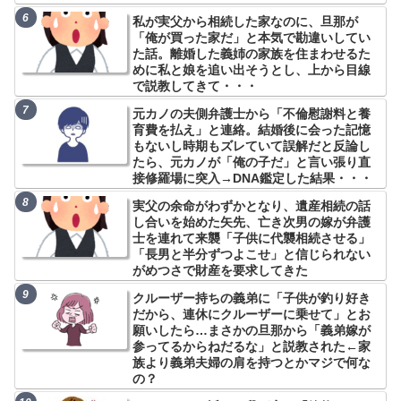
私が実父から相続した家なのに、旦那が
「俺が買った家だ」と本気で勘違いしてい
た話。離婚した義姉の家族を住まわせるた
めに私と娘を追い出そうとし、上から目線
で説教してきて・・・
元カノの夫側弁護士から「不倫慰謝料と養
育費を払え」と連絡。結婚後に会った記憶
もないし時期もズレていて誤解だと反論し
たら、元カノが「俺の子だ」と言い張り直
接修羅場に突入→DNA鑑定した結果・・・
実父の余命がわずかとなり、遺産相続の話
し合いを始めた矢先、亡き次男の嫁が弁護
士を連れて来襲「子供に代襲相続させる」
「長男と半分ずつよこせ」と信じられない
がめつさで財産を要求してきた
クルーザー持ちの義弟に「子供が釣り好き
だから、連休にクルーザーに乗せて」とお
願いしたら…まさかの旦那から「義弟嫁が
参ってるからねだるな」と説教された←家
族より義弟夫婦の肩を持つとかマジで何な
の？