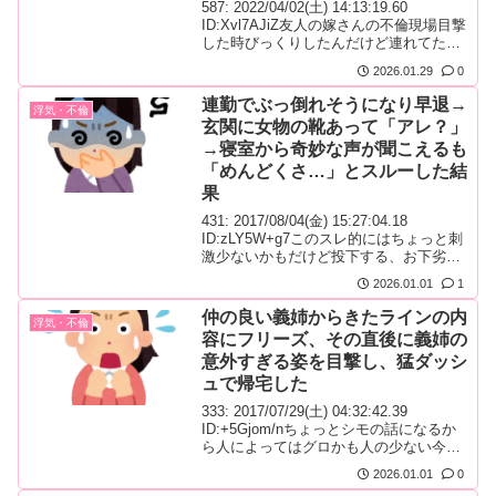
587: 2022/04/02(土) 14:13:19.60
ID:Xvl7AJiZ友人の嫁さんの不倫現場目撃
した時びっくりしたんだけど連れてた相
手の男が友人の子にまじでそっくりだっ
2026.01.29
0
たのが本気で衝撃だったわこっそり追い
かけて動画撮って友人にチクったら詳細
連勤でぶっ倒れそうになり早退→
浮気・不倫
は全く知らんが結果的に離婚して結局嫁
玄関に女物の靴あって「アレ？」
さん風呂落ちしたらしい悪い事はするも
→寝室から奇妙な声が聞こえるも
んじゃねえな桑原桑原588:
2022/04/02(土...
「めんどくさ…」とスルーした結
果
431: 2017/08/04(金) 15:27:04.18
ID:zLY5W+g7このスレ的にはちょっと刺
激少ないかもだけど投下する、お下劣だ
から注意しとくね。昔旦那の浮気現場見
2026.01.01
1
た時の話なんだけど。ある日、連勤が続
いてへとへとであまりにも具合悪くて早
仲の良い義姉からきたラインの内
浮気・不倫
退させてもらって家帰った。玄関開けて
容にフリーズ、その直後に義姉の
まず女物の靴あって「アレ？」って気付
意外すぎる姿を目撃し、猛ダッシ
いてリビングまで行って寝室から声が。
「ブヒー！ブヒー！ヒ...
ュで帰宅した
333: 2017/07/29(土) 04:32:42.39
ID:+5Gjom/nちょっとシモの話になるか
ら人によってはグロかも人の少ない今ぱ
ぱっと書いて見バレしそうだから書き落
2026.01.01
0
として消えてく旦那の実姉で私にとって