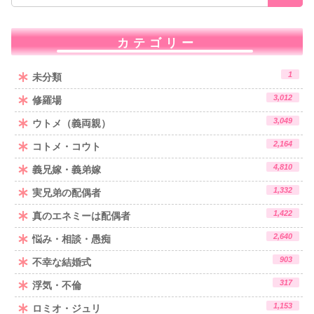
カテゴリー
1
未分類
3,012
修羅場
3,049
ウトメ（義両親）
2,164
コトメ・コウト
4,810
義兄嫁・義弟嫁
1,332
実兄弟の配偶者
1,422
真のエネミーは配偶者
2,640
悩み・相談・愚痴
903
不幸な結婚式
317
浮気・不倫
1,153
ロミオ・ジュリ