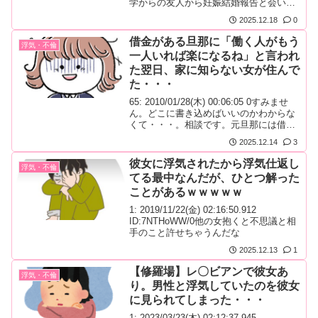
学からの友人から妊娠結婚報告と会いた
いと連絡が来る。旦那さんという人と３
2025.12.18
0
人で会うが途中で彼女が体調を崩し宿泊
先へ。つわりでアイスが食べたいとなり
借金がある旦那に「働く人がもう
浮気・不倫
私と彼女の夫で近所へ買いに行く。そん
一人いれば楽になるね」と言われ
なことが３回くらいあった。３か月後、
た翌日、家に知らない女が住んで
私の夫から男性(友人の夫と紹介された人)
とホテル(友人が...
た・・・
65: 2010/01/28(木) 00:06:05 0すみませ
ん。どこに書き込めばいいのかわからな
くて・・・。相談です。元旦那には借金
があった。ある日旦那が「働く人がもう
2025.12.14
3
一人いれば生活がもっと楽になるね。」
と言ってきたので、「そうだね。」と答
彼女に浮気されたから浮気仕返し
浮気・不倫
えた。次の日、知らない女が家にいて、
てる最中なんだが、ひとつ解った
「昨日言ってたもう一人の働く人です。
ことがあるｗｗｗｗｗ
これから一緒に暮らします。」と言われ
た。そして私にこっそりと「お...
1: 2019/11/22(金) 02:16:50.912
ID:7NTHoWW/0他の女抱くと不思議と相
手のこと許せちゃうんだな
2025.12.13
1
【修羅場】レ〇ビアンで彼女あ
浮気・不倫
り。男性と浮気していたのを彼女
に見られてしまった・・・
1: 2023/03/23(木) 02:12:37.945