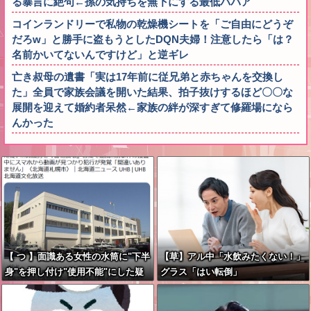
る暴言に絶句←孫の気持ちを無下にする最低ババア
コインランドリーで私物の乾燥機シートを「ご自由にどうぞ
だろw」と勝手に盗もうとしたDQN夫婦！注意したら「は？
名前かいてないんですけど」と逆ギレ
亡き叔母の遺書「実は17年前に従兄弟と赤ちゃんを交換し
た」全員で家族会議を開いた結果、拍子抜けするほど〇〇な
展開を迎えて婚約者呆然←家族の絆が深すぎて修羅場になら
んかった
【 つ 】面識ある女性の水筒に"下半
【草】アル中「水飲みたくない！」
身"を押し付け"使用不能"にした疑
グラス「はい転倒」
い 66歳男を「器物損壊」容疑で逮
捕 札幌市