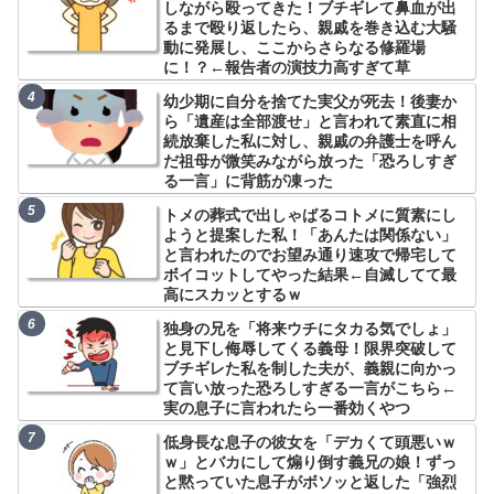
しながら殴ってきた！ブチギレて鼻血が出
るまで殴り返したら、親戚を巻き込む大騒
動に発展し、ここからさらなる修羅場
に！？←報告者の演技力高すぎて草
幼少期に自分を捨てた実父が死去！後妻か
ら「遺産は全部渡せ」と言われて素直に相
続放棄した私に対し、親戚の弁護士を呼ん
だ祖母が微笑みながら放った「恐ろしすぎ
る一言」に背筋が凍った
トメの葬式で出しゃばるコトメに質素にし
ようと提案した私！「あんたは関係ない」
と言われたのでお望み通り速攻で帰宅して
ボイコットしてやった結果←自滅してて最
高にスカッとするｗ
独身の兄を「将来ウチにタカる気でしょ」
と見下し侮辱してくる義母！限界突破して
ブチギレた私を制した夫が、義親に向かっ
て言い放った恐ろしすぎる一言がこちら←
実の息子に言われたら一番効くやつ
低身長な息子の彼女を「デカくて頭悪いｗ
ｗ」とバカにして煽り倒す義兄の娘！ずっ
と黙っていた息子がボソッと返した「強烈