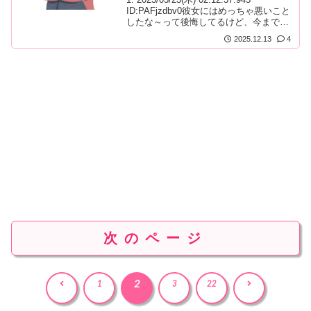
ID:PAFjzdbv0彼女にはめっちゃ悪いこと
したな～って後悔してるけど、今まで背
徳感とスリルが楽しかったからそれが無
2025.12.13
4
くなるって思うとなんか残念…軽く書き
ためてるので今夜のネタにでもなれば…
って感じです笑
次のページ
2
前
次
1
3
22
へ
へ