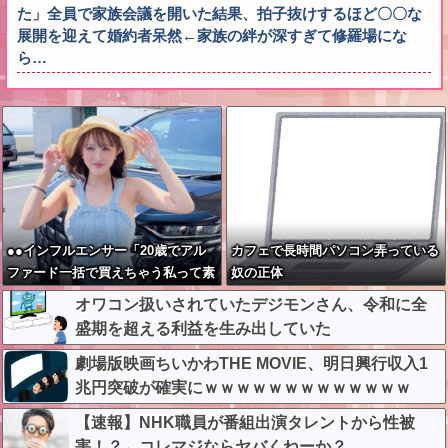
た」全員で家族会議を開いた結果、拍子抜けするほど〇〇な
展開を迎えて婚約者呆然←家族の絆が深すぎて修羅場にな
ら…
●●インフルエンサー「20歳でアル
カフェで長時間パソコン弄っている
ファード一括で買えちゃう私って素
奴の正体
敵」
オワコン扱いされていたデジモンさん、令和に全
盛期を超える利益を生み出していた
劇場版映画ちいかわTHE MOVIE、明日興行収入1
兆円突破が確実にｗｗｗｗｗｗｗｗｗｗｗｗｗ
【速報】NHK職員が番組出演タレントから性被
害！？←コレマジならヤバくねーか？