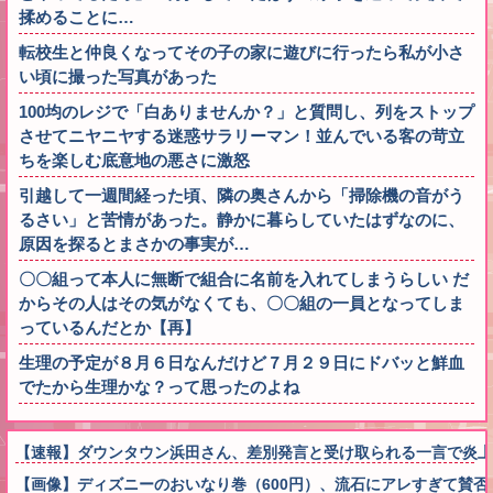
揉めることに…
転校生と仲良くなってその子の家に遊びに行ったら私が小さ
い頃に撮った写真があった
100均のレジで「白ありませんか？」と質問し、列をストップ
させてニヤニヤする迷惑サラリーマン！並んでいる客の苛立
ちを楽しむ底意地の悪さに激怒
引越して一週間経った頃、隣の奥さんから「掃除機の音がう
るさい」と苦情があった。静かに暮らしていたはずなのに、
原因を探るとまさかの事実が…
〇〇組って本人に無断で組合に名前を入れてしまうらしい だ
からその人はその気がなくても、〇〇組の一員となってしま
っているんだとか【再】
生理の予定が８月６日なんだけど７月２９日にドバッと鮮血
でたから生理かな？って思ったのよね
【速報】ダウンタウン浜田さん、差別発言と受け取られる一言で炎上
【画像】ディズニーのおいなり巻（600円）、流石にアレすぎて賛否両論の