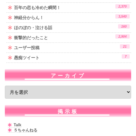
2,370
百年の恋も冷めた瞬間！
3,540
神経分からん！
160
ほのぼの・泣ける話
2,904
衝撃的だったこと
21
ユーザー投稿
7
愚痴ツイート
アーカイブ
掲示板
Talk
５ちゃんねる