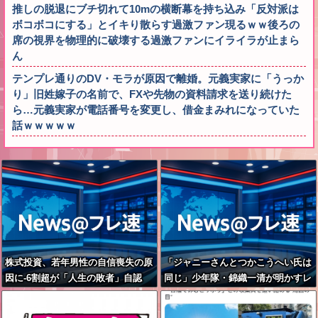
推しの脱退にブチ切れて10mの横断幕を持ち込み「反対派は
ボコボコにする」とイキり散らす過激ファン現るｗｗ後ろの
席の視界を物理的に破壊する過激ファンにイライラが止まら
ん
テンプレ通りのDV・モラが原因で離婚。元義実家に「うっか
り」旧姓嫁子の名前で、FXや先物の資料請求を送り続けた
ら…元義実家が電話番号を変更し、借金まみれになっていた
話ｗｗｗｗｗ
株式投資、若年男性の自信喪失の原
「ジャニーさんとつかこうへい氏は
因に-6割超が「人生の敗者」自認
同じ」少年隊・錦織一清が明かすレ
ジェンドの共通点と我流の演出論