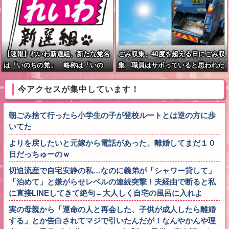
【速報】れいわ新選組、新たな党名
ごみ収集、40度を超える日にごみ収
は「いのちの党」 略称は「いの
集 職員はサボっていると思われた
ち」
くなくて休めない現実
今アクセスが集中しています！
朝ごみ捨て行ったら小学生の子が登校ルートとは逆の方に歩
いてた
よりを戻したいと元嫁から電話があった。離婚してまだ１０
日だっちゅーのｗ
切迫流産で自宅安静の私…なのに義弟が「シャワー貸して」
「泊めて」と嫌がらせレベルの連続突撃！夫経由で断ると私
に直接LINEしてきて絶句←大人しく自宅の風呂に入れよ
実の母親から「運命の人と再会した、子供が成人したら離婚
する」とか告白されてマジで引いたんだが！なんやかんや理