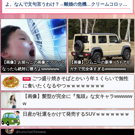
よ、なんで文句言うわけ？→離婚の危機…クリームコロッ…
【画像】お前らこの画像でフフッて
【画像】ジムニーの新車、5ドアが
なったら絶対に寝ろよwwwwww
ガチで完全体すぎるwwwwwww
ごつ盛り焼きそばとかいう年１くらいで無性
NEW
に食いたくなるやつｗｗｗｗｗｗｗｗ
【画像】髪型が完全に『鬼頭』な女キャラwwwww
w
日産が社運をかけて発売するSUVｗｗｗｗｗｗｗ