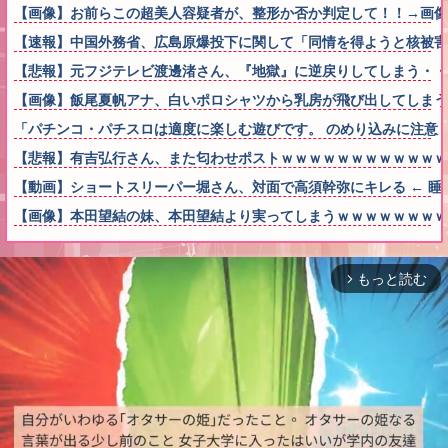
【画像】お前らこの超美人容疑者が、整形か否か判定して！！→画像がこちらw
【速報】中国外務省、広島原爆投下に関して「同情を得ようと核被害
【悲報】元フジテレビ渡邊渚さん、『地獄』に逆戻りしてしまう・・
【画像】飯尾夏帆アナ、白いポロシャツから乳房が飛び出してしま
「パチンコ・パチスロは適度に楽しむ遊びです。 のめり込みに注意
【悲報】有吉弘行さん、また匂わせポストｗｗｗｗｗｗｗｗｗｗｗｗ
【動画】ショートスリーパー堀さん、対面で高須幹弥にキレる ← 睡
【画像】本田望結の妹、本田望結より実ってしまうｗｗｗｗｗｗｗｗ
もっと読む
arrow_forward_ios