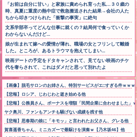
「お前は自分に甘い」と家族に責められ育った私…３０歳の
時、真夏に重度の熱中症で救急搬送された結果→会社の人た
ちから叩きつけられた「衝撃の事実」に絶句
文系学部卒ってどんな仕事に就くの？結局何で食っていくか
わからないんだけど...
娘が生まれて嫁への愛情が薄れ、職場の女とフリンして離婚
した。ところが、あるトラウマを抱えてしまい...
映画デートの予定をドタキャンされて、見てない映画のチケ
代を奢らされて、これはダメだと思って別れたよ
【画像】脱毛サロンのお姉さん、特別サービスがエ□すぎる件ｗｗｗ
【悲報】ロシア、じわじわと逝き始める他
【悲報】公務員さん、ボーナスを増額「民間企業に合わせました」ｗ
ヤク奥川、ファンもアンチも騒げない成績を残す他
【悲報】思春期の娘に「キモッ」と言われたお父さん、グレる他
賀喜遥香ちゃん、ミニカズーで最駆けを演奏ｗ【乃木坂46】他