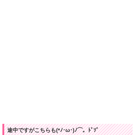
途中ですがこちらも(*ﾉ･ω･)ﾉ⌒。ﾄﾞｿﾞ