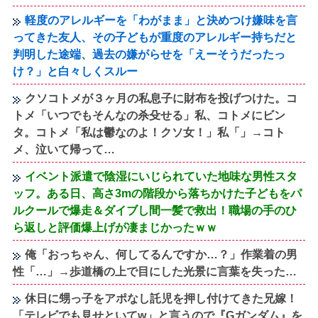
軽度のアレルギーを「わがまま」と決めつけ嫌味を言
ってきた友人、その子どもが重度のアレルギー持ちだと
判明した途端、過去の嫌がらせを「えーそうだったっ
け？」と白々しくスルー
クソコトメが３ヶ月の私息子に財布を投げつけた。コ
トメ「いつでもそんなの杀殳せる」私、コトメにビン
タ。コトメ「私は鬱なのよ！クソ女！」私「」→コト
メ、泣いて帰って…
イベント派遣で陰湿にいじられていた地味な男性スタ
ッフ。ある日、高さ3mの階段から落ちかけた子どもをパ
ルクールで爆走＆ダイブし間一髪で救出！職場の手のひ
ら返しと評価爆上げが凄まじかったｗｗ
俺「おっちゃん、何してるんですか…？」作業着の男
性「…」→歩道橋の上で目にした光景に言葉を失った…
休日に甥っ子をアポなし託児を押し付けてきた兄嫁！
「テレビでも見せといてw」と言うので『Gガンダム』を