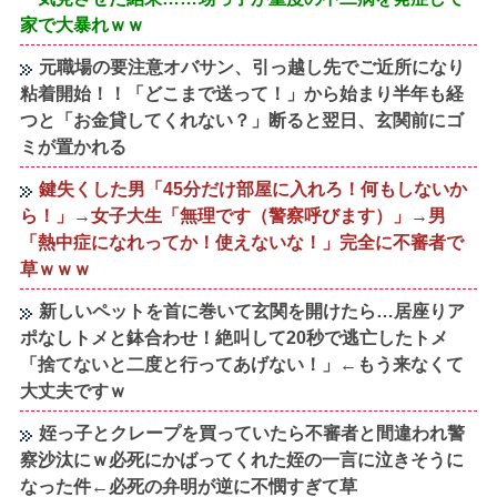
家で大暴れｗｗ
元職場の要注意オバサン、引っ越し先でご近所になり
粘着開始！！「どこまで送って！」から始まり半年も経
つと「お金貸してくれない？」断ると翌日、玄関前にゴ
ミが置かれる
鍵失くした男「45分だけ部屋に入れろ！何もしないか
ら！」→女子大生「無理です（警察呼びます）」→男
「熱中症になれってか！使えないな！」完全に不審者で
草ｗｗｗ
新しいペットを首に巻いて玄関を開けたら…居座りア
ポなしトメと鉢合わせ！絶叫して20秒で逃亡したトメ
「捨てないと二度と行ってあげない！」←もう来なくて
大丈夫ですｗ
姪っ子とクレープを買っていたら不審者と間違われ警
察沙汰にｗ必死にかばってくれた姪の一言に泣きそうに
なった件←必死の弁明が逆に不憫すぎて草