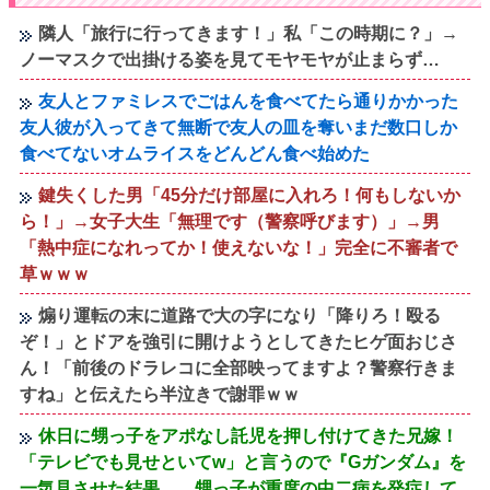
隣人「旅行に行ってきます！」私「この時期に？」→
ノーマスクで出掛ける姿を見てモヤモヤが止まらず…
友人とファミレスでごはんを食べてたら通りかかった
友人彼が入ってきて無断で友人の皿を奪いまだ数口しか
食べてないオムライスをどんどん食べ始めた
鍵失くした男「45分だけ部屋に入れろ！何もしないか
ら！」→女子大生「無理です（警察呼びます）」→男
「熱中症になれってか！使えないな！」完全に不審者で
草ｗｗｗ
煽り運転の末に道路で大の字になり「降りろ！殴る
ぞ！」とドアを強引に開けようとしてきたヒゲ面おじさ
ん！「前後のドラレコに全部映ってますよ？警察行きま
すね」と伝えたら半泣きで謝罪ｗｗ
休日に甥っ子をアポなし託児を押し付けてきた兄嫁！
「テレビでも見せといてw」と言うので『Gガンダム』を
一気見させた結果……甥っ子が重度の中二病を発症して