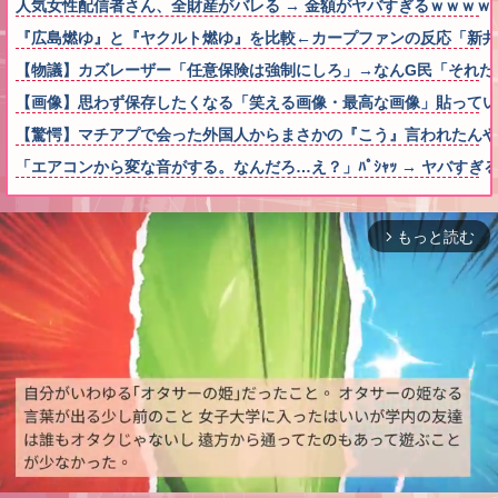
人気女性配信者さん、全財産がバレる → 金額がヤバすぎるｗｗｗｗ
『広島燃ゆ』と『ヤクルト燃ゆ』を比較←カープファンの反応「新井
【物議】カズレーザー「任意保険は強制にしろ」→なんG民「それた
【画像】思わず保存したくなる「笑える画像・最高な画像」貼ってい
【驚愕】マチアプで会った外国人からまさかの『こう』言われたん
「エアコンから変な音がする。なんだろ…え？」ﾊﾟｼｬｯ → ヤバす
もっと読む
arrow_forward_ios