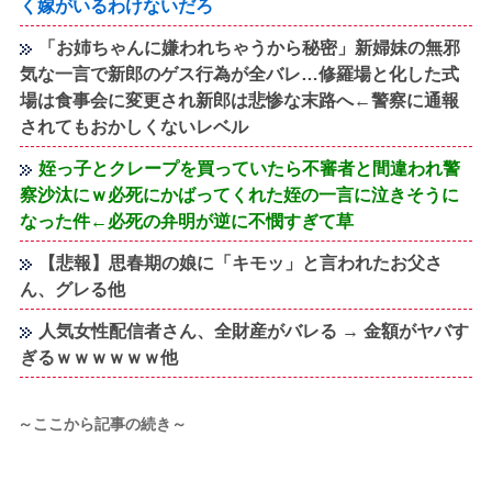
く嫁がいるわけないだろ
「お姉ちゃんに嫌われちゃうから秘密」新婦妹の無邪
気な一言で新郎のゲス行為が全バレ…修羅場と化した式
場は食事会に変更され新郎は悲惨な末路へ←警察に通報
されてもおかしくないレベル
姪っ子とクレープを買っていたら不審者と間違われ警
察沙汰にｗ必死にかばってくれた姪の一言に泣きそうに
なった件←必死の弁明が逆に不憫すぎて草
【悲報】思春期の娘に「キモッ」と言われたお父さ
ん、グレる他
人気女性配信者さん、全財産がバレる → 金額がヤバす
ぎるｗｗｗｗｗｗ他
～ここから記事の続き～