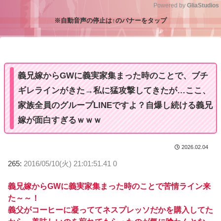
Powered by 
GliaStudios
※自動音声の停止は↑のバナーをタップ
M
u
t
e
義兄嫁からGWに義実家集まった時のことで、ブチ
ギレラインがきた→私に猛攻撃してきたが…ここ、
家族全員のグループLINEですよ？自爆し続ける義兄
嫁が面白すぎるｗｗｗ
2026.02.04
265:
2016/05/10(火) 21:01:51.41 0
義兄嫁からGWに義実家集まった時のことで苦情ライン来
た～～！
義父がコーヒーに凝っててネスプレッソだかを購入してた