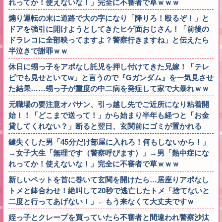
れってか！使えないな！」完全に不審者で草ｗｗｗ
煽り運転の末に道路で大の字になり「降りろ！殴るぞ！」と
ドアを強引に開けようとしてきたヒゲ面おじさん！「前後の
ドラレコに全部映ってますよ？警察行きますね」と伝えたら
半泣きで謝罪ｗｗ
休日に甥っ子をアポなし託児を押し付けてきた兄嫁！「テレ
ビでも見せといてw」と言うので『Gガンダム』を一気見させ
た結果……甥っ子が重度の中二病を発症して家で大暴れｗｗ
元職場の要注意オバサン、引っ越し先でご近所になり粘着開
始！！「どこまで送って！」から始まり半年も経つと「お金
貸してくれない？」断ると翌日、玄関前にゴミが置かれる
鍵失くした男「45分だけ部屋に入れろ！何もしないから！」
→女子大生「無理です（警察呼びます）」→男「熱中症にな
れってか！使えないな！」完全に不審者で草ｗｗｗ
新しいペットを首に巻いて玄関を開けたら…居座りアポなし
トメと鉢合わせ！絶叫して20秒で逃亡したトメ「捨てないと
二度と行ってあげない！」←もう来なくて大丈夫ですｗ
姪っ子とクレープを買っていたら不審者と間違われ警察沙汰