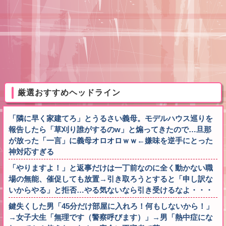
厳選おすすめヘッドライン
「隣に早く家建てろ」とうるさい義母。モデルハウス巡りを
報告したら「草刈り誰がするのw」と煽ってきたので…旦那
が放った「一言」に義母オロオロｗｗ←嫌味を逆手にとった
神対応すぎる
「やりますよ！」と返事だけは一丁前なのに全く動かない職
場の無能、催促しても放置→引き取ろうとすると「申し訳な
いからやる」と拒否…やる気ないなら引き受けるなよ・・・
鍵失くした男「45分だけ部屋に入れろ！何もしないから！」
→女子大生「無理です（警察呼びます）」→男「熱中症にな