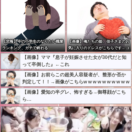
【悲報】今の小学生のなりたい職業
【画像】俺たちの姫、佳子さまのお
ランキング、ガチで終わる
気に入りのドレスがこちらです←コ
レは可愛過ぎるw w w w w w w w
【画像】ママ『息子が妊娠させた女が30代だと知
って卒倒した』←これ
【画像】お前らこの超美人容疑者が、整形か否か
判定して！！→画像がこちらw w w w w w w w w w
【画像】愛知の半グレ、怖すぎる→御尊顔がこち
ら…