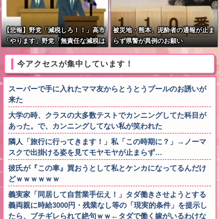
【悲報】野党「減税しろ！！」高市
被災地・熊本、泥酔者の通報が止ま
「やります」野党「無責任な減税は
らず県警が異例のお願い
やめろ！財源はどうする????」
今アクセスが集中しています！
スーパーで手に入れたママ友からとうとうプールのお誘いが
来た
大学の時、クラスの大多数テストでカンニングしてた科目が
あった。で、カンニングしてない私が笑われた
隣人「旅行に行ってきます！」私「この時期に？」→ノーマ
スクで出掛ける姿を見てモヤモヤが止まらず…
彼氏が『この車』買おうとして私とケンカになってるんだけ
どｗｗｗｗｗｗ
義実家「同居して自営業手伝え！」タダ働きさせようとする
義両親に時給3000円・残業なし等の「現実的条件」を提示し
たら、ブチギレられて絶句ｗｗ←タダで働く嫁がいるわけな