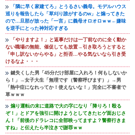
「隣に早く家建てろ」とうるさい義母。モデルハウス
巡りを報告したら「草刈り誰がするのw」と煽ってきた
ので…旦那が放った「一言」に義母オロオロｗｗ←嫌味
を逆手にとった神対応すぎる
「やりますよ！」と返事だけは一丁前なのに全く動か
ない職場の無能、催促しても放置→引き取ろうとすると
「申し訳ないからやる」と拒否…やる気ないなら引き受
けるなよ・・・
鍵失くした男「45分だけ部屋に入れろ！何もしないか
ら！」→女子大生「無理です（警察呼びます）」→男
「熱中症になれってか！使えないな！」完全に不審者で
草ｗｗｗ
煽り運転の末に道路で大の字になり「降りろ！殴る
ぞ！」とドアを強引に開けようとしてきたヒゲ面おじさ
ん！「前後のドラレコに全部映ってますよ？警察行きま
すね」と伝えたら半泣きで謝罪ｗｗ