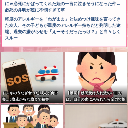
にｗ必死にかばってくれた姪の一言に泣きそうになった件←
必死の弁明が逆に不憫すぎて草
軽度のアレルギーを「わがまま」と決めつけ嫌味を言ってき
た友人、その子どもが重度のアレルギー持ちだと判明した途
端、過去の嫌がらせを「えーそうだったっけ？」と白々しく
スルー
ドンキのうなぎ食べた14人が食中
【動画】移民受け入れ派のパヨお
毒…3歳児から75歳まで被害
ば、自分の家に来られたら全力で拒
否るｗｗｗｗｗｗｗｗｗｗｗｗ