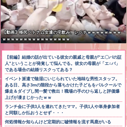
【動画】移民ベトナム女達の宅飲み、レベチｗｗｗｗｗｗｗｗ
ｗｗｗｗｗｗｗｗｗｗｗｗｗｗｗｗ
【前編】結婚の話が出ている彼女の親戚と母親が"エ〇バの証
人"ということが発覚して悩んでる。彼女の母親が「エ○バ」
である場合の結婚リスクってある？
イベント派遣で陰湿にいじられていた地味な男性スタッフ。
ある日、高さ3mの階段から落ちかけた子どもをパルクールで
爆走＆ダイブし間一髪で救出！職場の手のひら返しと評価爆
上げが凄まじかったｗｗ
ランチ会に子供3人を連れてきたママ。子供1人や単身参加者
と同額しか払おうとせず・・・
何処情報か知らんけど定期的に嘘情報を流す馬鹿がいる