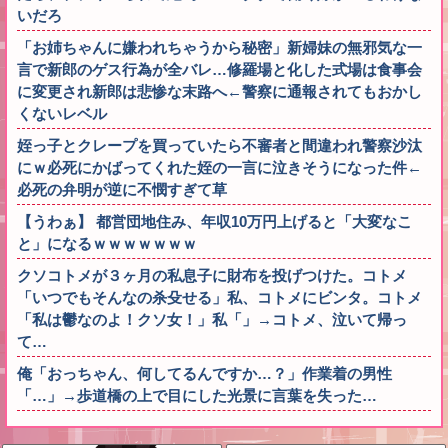
いだろ
「お姉ちゃんに嫌われちゃうから秘密」新婦妹の無邪気な一
言で新郎のゲス行為が全バレ…修羅場と化した式場は食事会
に変更され新郎は悲惨な末路へ←警察に通報されてもおかし
くないレベル
姪っ子とクレープを買っていたら不審者と間違われ警察沙汰
にｗ必死にかばってくれた姪の一言に泣きそうになった件←
必死の弁明が逆に不憫すぎて草
【うわぁ】 都営団地住み、年収10万円上げると「大変なこ
と」になるｗｗｗｗｗｗｗ
クソコトメが３ヶ月の私息子に財布を投げつけた。コトメ
「いつでもそんなの杀殳せる」私、コトメにビンタ。コトメ
「私は鬱なのよ！クソ女！」私「」→コトメ、泣いて帰っ
て…
俺「おっちゃん、何してるんですか…？」作業着の男性
「…」→歩道橋の上で目にした光景に言葉を失った…