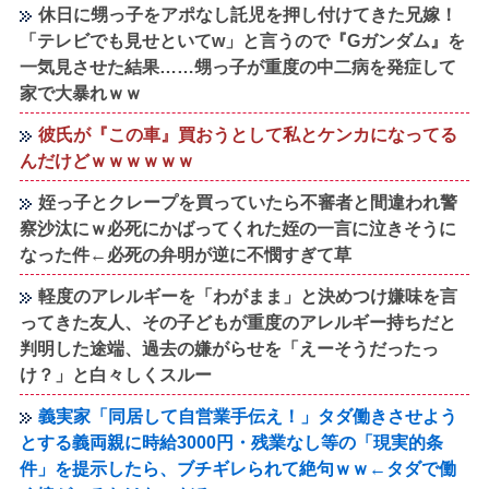
休日に甥っ子をアポなし託児を押し付けてきた兄嫁！
「テレビでも見せといてw」と言うので『Gガンダム』を
一気見させた結果……甥っ子が重度の中二病を発症して
家で大暴れｗｗ
彼氏が『この車』買おうとして私とケンカになってる
んだけどｗｗｗｗｗｗ
姪っ子とクレープを買っていたら不審者と間違われ警
察沙汰にｗ必死にかばってくれた姪の一言に泣きそうに
なった件←必死の弁明が逆に不憫すぎて草
軽度のアレルギーを「わがまま」と決めつけ嫌味を言
ってきた友人、その子どもが重度のアレルギー持ちだと
判明した途端、過去の嫌がらせを「えーそうだったっ
け？」と白々しくスルー
義実家「同居して自営業手伝え！」タダ働きさせよう
とする義両親に時給3000円・残業なし等の「現実的条
件」を提示したら、ブチギレられて絶句ｗｗ←タダで働