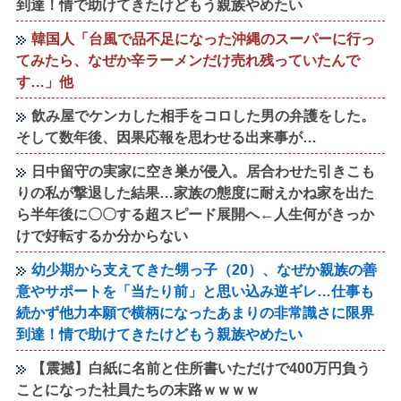
到達！情で助けてきたけどもう親族やめたい
韓国人「台風で品不足になった沖縄のスーパーに行っ
てみたら、なぜか辛ラーメンだけ売れ残っていたんで
す…」他
飲み屋でケンカした相手をコロした男の弁護をした。
そして数年後、因果応報を思わせる出来事が…
日中留守の実家に空き巣が侵入。居合わせた引きこも
りの私が撃退した結果…家族の態度に耐えかね家を出た
ら半年後に〇〇する超スピード展開へ←人生何がきっか
けで好転するか分からない
幼少期から支えてきた甥っ子（20）、なぜか親族の善
意やサポートを「当たり前」と思い込み逆ギレ…仕事も
続かず他力本願で横柄になったあまりの非常識さに限界
到達！情で助けてきたけどもう親族やめたい
【震撼】白紙に名前と住所書いただけで400万円負う
ことになった社員たちの末路ｗｗｗｗ