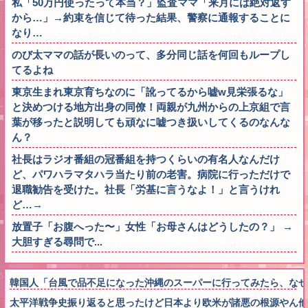
私「50万円使ったって本当？」監査ママ「来月には絶対返す
から…」→約束を信じて待った結果、警察に通報することに
なり…
のび太ママの話が長いのって、多分同じ話を何回もループし
てるよね
東京生まれ東京育ちなのに「訛ってるから嘘w見栄張るな」
と決めつける地方出身の同僚！両親が九州からの上京組で言
葉が移ったと説明しても頑なに嘘つき扱いしてくるのなんな
ん？
社長はラジオ番組の冠番組を持つくらいの有名人なんだけ
ど、パワハラマタハラ当たり前の老害。病院に行っただけで
退職勧告を受けた。社長「労基に言うなよ！」と言うけれ
ど…→
放置子「お腹へった〜」女性「お母さんはどうしたの？」 →
大胆すぎる尋問で...
韓国人「台風で品不足になった沖縄のスーパーに行ってみたら、なぜ
太平洋戦争史振り返ると思ったけど日本より欧米が諸悪の根源やん他