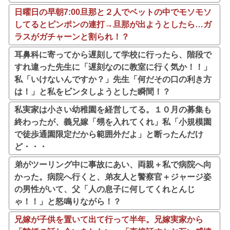
日曜日の早朝7:00旦那と２人でベットの中でモソモソ
してるとピンポンの連打→旦那が出ようとしたら…ガ
ラスがガチャーンと割られ！？
耳鼻科に寄ってから遅刻して学校に行ったら、階段で
すれ違った先生に「遅刻なのに教室に行く気か！！」
私「いけないんですか？」先生「何だその口の利き方
は！」と私をビンタしようとした瞬間！？
私実家は小さい幼稚園を経営してる。１０月の募集も
終わったが、義兄嫁「甥を入れてくれ」私「小規模園
で徒歩通園限定だから範囲外だよ」と断ったんだけ
ど・・・
弟がツーリング中に事故にあい、両親＋私で病院へ向
かった。病院へ行くと、弟友人と警察官＋ジャージ姿
の男性がいて、父「人の息子に何してくれとんじ
ゃ！！」と怒鳴りながら！？
兄嫁が子供を置いて出て行って半年。兄嫁実家から