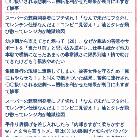
〇〇扱いされる悲劇へ←機転を利かせた結果が裏目に出すぎ
て惨事
スーパーの惣菜開発者にブチ切れ！「なんで未だにフタ外し
てレンチン仕様なんだよ！コンビニ見習え！」油とタレが飛
び散ってレンジ内が地獄絵図
幼少期から支えてきた甥っ子（20）、なぜか親族の善意やサ
ポートを「当たり前」と思い込み逆ギレ…仕事も続かず他力
本願で横柄になったあまりの非常識さに限界到達！情で助け
てきたけどもう親族やめたい
集団暴行の現場に遭遇してしまい、被害女性を守るため「俺
にもやらせろ！」と叫んで抱きついた結果…警察に連行され
〇〇扱いされる悲劇へ←機転を利かせた結果が裏目に出すぎ
て惨事
スーパーの惣菜開発者にブチ切れ！「なんで未だにフタ外し
てレンチン仕様なんだよ！コンビニ見習え！」油とタレが飛
び散ってレンジ内が地獄絵図
手作り唐揚げを差し入れしたら「肉叩きすぎて柔らかすぎ
w」と文句を言うトメ。実は〇〇の唐揚げと知らずバクバク