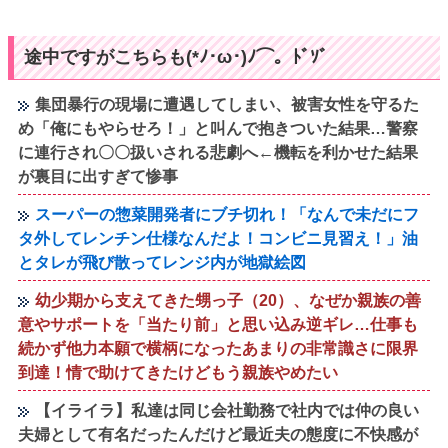
途中ですがこちらも(*ﾉ･ω･)ﾉ⌒。ﾄﾞｿﾞ
集団暴行の現場に遭遇してしまい、被害女性を守るた
め「俺にもやらせろ！」と叫んで抱きついた結果…警察
に連行され〇〇扱いされる悲劇へ←機転を利かせた結果
が裏目に出すぎて惨事
スーパーの惣菜開発者にブチ切れ！「なんで未だにフ
タ外してレンチン仕様なんだよ！コンビニ見習え！」油
とタレが飛び散ってレンジ内が地獄絵図
幼少期から支えてきた甥っ子（20）、なぜか親族の善
意やサポートを「当たり前」と思い込み逆ギレ…仕事も
続かず他力本願で横柄になったあまりの非常識さに限界
到達！情で助けてきたけどもう親族やめたい
【イライラ】私達は同じ会社勤務で社内では仲の良い
夫婦として有名だったんだけど最近夫の態度に不快感が