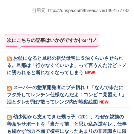
引用元:
http://2chspa.com/thread/live/1462177782
次にこちらの記事はいかがですか|･ω･*)ノ
お盆になると旦那の祖父母宅に５泊くらいさせられ
る。旦那は「行かなくていいよ」って言うんだけどトメ
に誘われると断れなくなってしまう
NEW!
スーパーの惣菜開発者にブチ切れ！「なんで未だに
フタ外してレンチン仕様なんだよ！コンビニ見習え！」
油とタレが飛び散ってレンジ内が地獄絵図
NEW!
幼少期から支えてきた甥っ子（20）、なぜか親族の
善意やサポートを「当たり前」と思い込み逆ギレ…仕事
も続かず他力本願で横柄になったあまりの非常識さに限