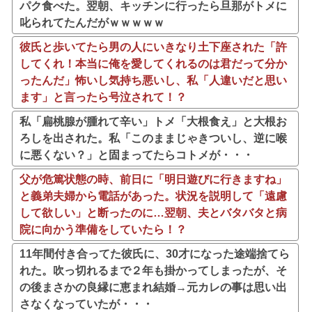
パク食べた。翌朝、キッチンに行ったら旦那がトメに
叱られてたんだがｗｗｗｗｗ
彼氏と歩いてたら男の人にいきなり土下座された「許
してくれ！本当に俺を愛してくれるのは君だって分か
ったんだ」怖いし気持ち悪いし、私「人違いだと思い
ます」と言ったら号泣されて！？
私「扁桃腺が腫れて辛い」トメ「大根食え」と大根お
ろしを出された。私「このままじゃきついし、逆に喉
に悪くない？」と固まってたらコトメが・・・
父が危篤状態の時、前日に「明日遊びに行きますね」
と義弟夫婦から電話があった。状況を説明して「遠慮
して欲しい」と断ったのに…翌朝、夫とバタバタと病
院に向かう準備をしていたら！？
11年間付き合ってた彼氏に、30才になった途端捨てら
れた。吹っ切れるまで２年も掛かってしまったが、そ
の後まさかの良縁に恵まれ結婚→元カレの事は思い出
さなくなっていたが・・・