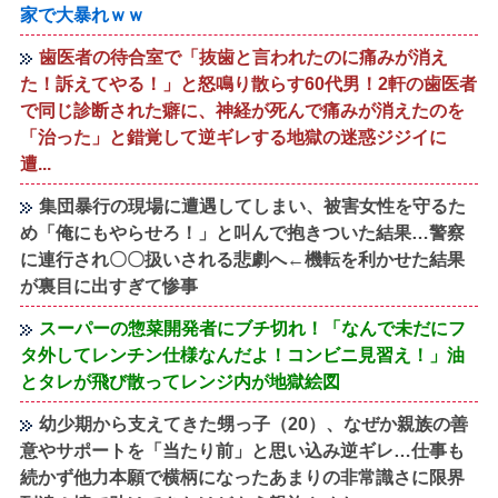
家で大暴れｗｗ
歯医者の待合室で「抜歯と言われたのに痛みが消え
た！訴えてやる！」と怒鳴り散らす60代男！2軒の歯医者
で同じ診断された癖に、神経が死んで痛みが消えたのを
「治った」と錯覚して逆ギレする地獄の迷惑ジジイに
遭...
集団暴行の現場に遭遇してしまい、被害女性を守るた
め「俺にもやらせろ！」と叫んで抱きついた結果…警察
に連行され〇〇扱いされる悲劇へ←機転を利かせた結果
が裏目に出すぎて惨事
スーパーの惣菜開発者にブチ切れ！「なんで未だにフ
タ外してレンチン仕様なんだよ！コンビニ見習え！」油
とタレが飛び散ってレンジ内が地獄絵図
幼少期から支えてきた甥っ子（20）、なぜか親族の善
意やサポートを「当たり前」と思い込み逆ギレ…仕事も
続かず他力本願で横柄になったあまりの非常識さに限界