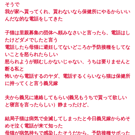
そうで
我が家へ貰ってくれ、貰わないなら保健所にやるからいい
んだな的な電話をしてきた
子猫は里親募集の団体へ頼みなさいと言ったら、電話はし
たけどダメでしたと言う
電話したら母猫に避妊してないどころか予防接種をしてな
いことを怒られたらしい
怒られようが頼むしかないじゃない、うちは要りませんと
断る私と
怖いから電話するのヤダ、電話するくらいなら猫は保健所
に持ってくと言う義兄嫁
夫から義兄に連絡してもらい(義兄もうちで貰って欲しい
と寝言を言ったらしい）静まったけど、
結局子猫は病気で全滅してしまったと今日義兄嫁からめそ
めそ泣く電話が来て知った
母猫が病気持ちで感染したそうだから、予防接種サボった