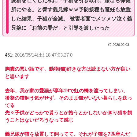
愛猫を亡くした私に「子猫を引き取れ、嫌なら保健
所にやる」と脅す義兄嫁ｗｗ予防接種も避妊も放置
した結果、子猫が全滅。 被害者面でメソメソ泣く義
兄嫁に「お前の罪だ」と引導を渡したった
2026.02.03
451:
2016/05/14(土) 18:47:03.27 0
胸糞の悪い話です、動物(猫)好きな方は読まない方が良い
と思います
去年、我が家の愛猫が享年19で虹の橋を渡ってしまい、
後釜の猫飼う気がせず、そのまま猫がいない暮らしを送っ
てる
先々子供がどっかで貰うとか拾うとかしないかぎり猫を飼
うことはないだろうなって感じ
義兄嫁が猫を放置して飼ってて、それが子猫を7匹産んだ