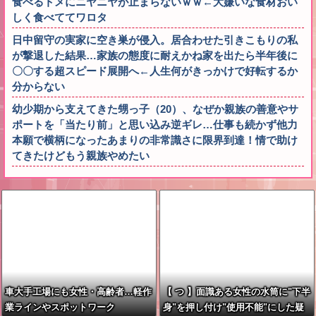
食べるトメにニヤニヤが止まらないｗｗ←大嫌いな食材おい
しく食べててワロタ
日中留守の実家に空き巣が侵入。居合わせた引きこもりの私
が撃退した結果…家族の態度に耐えかね家を出たら半年後に
〇〇する超スピード展開へ←人生何がきっかけで好転するか
分からない
幼少期から支えてきた甥っ子（20）、なぜか親族の善意やサ
ポートを「当たり前」と思い込み逆ギレ…仕事も続かず他力
本願で横柄になったあまりの非常識さに限界到達！情で助け
てきたけどもう親族やめたい
車大手工場にも女性・高齢者…軽作
【 つ 】面識ある女性の水筒に"下半
業ラインやスポットワーク
身"を押し付け"使用不能"にした疑