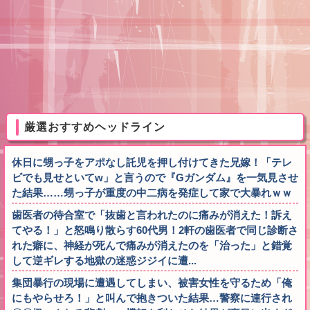
厳選おすすめヘッドライン
休日に甥っ子をアポなし託児を押し付けてきた兄嫁！「テレ
ビでも見せといてw」と言うので『Gガンダム』を一気見させ
た結果……甥っ子が重度の中二病を発症して家で大暴れｗｗ
歯医者の待合室で「抜歯と言われたのに痛みが消えた！訴え
てやる！」と怒鳴り散らす60代男！2軒の歯医者で同じ診断さ
れた癖に、神経が死んで痛みが消えたのを「治った」と錯覚
して逆ギレする地獄の迷惑ジジイに遭...
集団暴行の現場に遭遇してしまい、被害女性を守るため「俺
にもやらせろ！」と叫んで抱きついた結果…警察に連行され