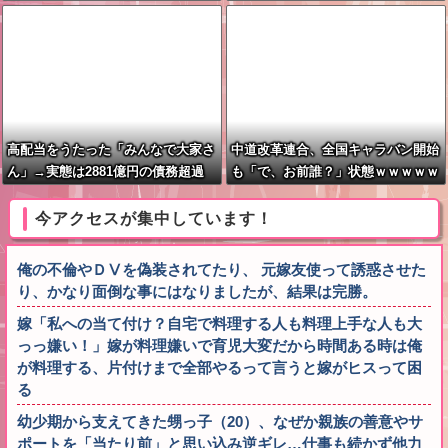
い 66歳男を「器物損壊」容疑で逮
捕 札幌市
高配当をうたった「みんなで大家さ
中道改革連合、全国キャラバン開始
ん」→実態は2881億円の債務超過
も「で、お前誰？」状態ｗｗｗｗｗ
今アクセスが集中しています！
俺の不倫やＤⅤを偽装されてたり、 元嫁友使って誘惑させた
り、かなり面倒な事にはなりましたが、結果は完勝。
嫁「私への当て付け？自宅で料理する人も料理上手な人も大
っっ嫌い！」嫁が料理嫌いで育児大変だから時間ある時は俺
が料理する、片付けまで全部やるって言うと嫁がヒスって困
る
幼少期から支えてきた甥っ子（20）、なぜか親族の善意やサ
ポートを「当たり前」と思い込み逆ギレ…仕事も続かず他力