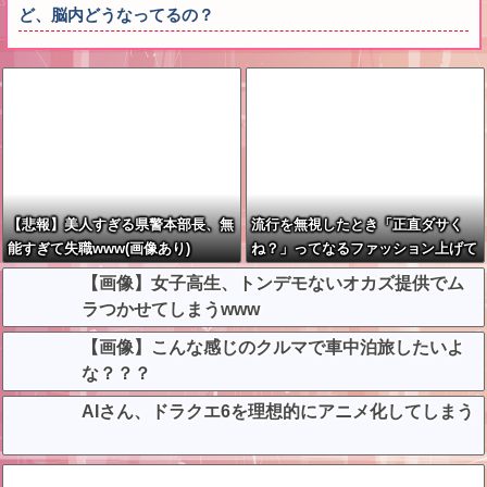
ど、脳内どうなってるの？
【悲報】美人すぎる県警本部長、無
流行を無視したとき「正直ダサく
能すぎて失職www(画像あり)
ね？」ってなるファッション上げて
け
【画像】女子高生、トンデモないオカズ提供でム
ラつかせてしまうwww
【画像】こんな感じのクルマで車中泊旅したいよ
な？？？
AIさん、ドラクエ6を理想的にアニメ化してしまう