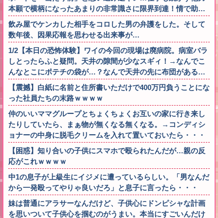
本願で横柄になったあまりの非常識さに限界到達！情で助…
飲み屋でケンカした相手をコロした男の弁護をした。そして
数年後、因果応報を思わせる出来事が…
1/2【本日の恐怖体験】ワイの今回の現場は廃病院。病室バラ
しとったらふと疑問。天井の隙間が少なスギィ！→なんでこ
んなとこにポテチの袋が…？なんで天井の先に布団がある…
【震撼】白紙に名前と住所書いただけで400万円負うことにな
った社員たちの末路ｗｗｗｗ
仲のいいママグループとちょくちょくお互いの家に行き来し
たりしていたら、まぁ物が無くなる無くなる。→コンディシ
ョナーの中身に脱毛クリームを入れて置いておいたら・・・
【困惑】知り合いの子供にスマホで殴られたんだが…親の反
応がこれｗｗｗｗ
中1の息子が上級生にイジメに遭っているらしい。「男なんだ
から一発殴ってやりゃ良いだろ」と息子に言ったら・・・
妹は普通にアラサーなんだけど、子供心にドンピシャな計画
を思いついて子供心を掴むのがうまい。本当にすごいんだけ