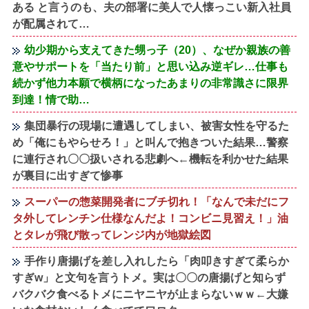
ある と言うのも、夫の部署に美人で人懐っこい新入社員
が配属されて…
幼少期から支えてきた甥っ子（20）、なぜか親族の善
意やサポートを「当たり前」と思い込み逆ギレ…仕事も
続かず他力本願で横柄になったあまりの非常識さに限界
到達！情で助…
集団暴行の現場に遭遇してしまい、被害女性を守るた
め「俺にもやらせろ！」と叫んで抱きついた結果…警察
に連行され〇〇扱いされる悲劇へ←機転を利かせた結果
が裏目に出すぎて惨事
スーパーの惣菜開発者にブチ切れ！「なんで未だにフ
タ外してレンチン仕様なんだよ！コンビニ見習え！」油
とタレが飛び散ってレンジ内が地獄絵図
手作り唐揚げを差し入れしたら「肉叩きすぎて柔らか
すぎw」と文句を言うトメ。実は〇〇の唐揚げと知らず
バクバク食べるトメにニヤニヤが止まらないｗｗ←大嫌