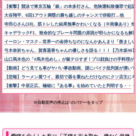
【衝撃】競泳で東京五輪「銀」の本多灯さん、危険運転致傷罪で起訴
大谷翔平、6回1アウト満塁の勝ち越しのチャンスで併殺打…他
寺田心さん(18)、筋トレした結果無事かわいくなる（※画像あり）他
キャデラックF1、致命的なブレーキ問題の原因が明らかになるも解
イーロン・マスク←世界一の金持ちなのになんかあんまり「羨ましい
弓木奈於ちゃん、賀喜遥香ちゃんの優しさを語る！！！【乃木坂46
山口馬木也の「#馬木也めし」が飯テロすぎ！プロ顔負けの手料理が
【動画】どう見ても車がヤバい事故動画、謎にバイク批判派が湧いて
【悲報】ラーメン屋ワイ、親切で器を重ねただけなのにクソ店主にキ
【衝撃】中居正広、極秘に『ある事』を始めていたと判明する・・・
※自動音声の停止は↑のバナーをタップ