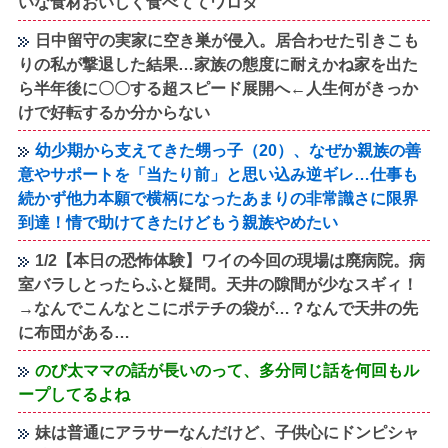
いな食材おいしく食べててワロタ
日中留守の実家に空き巣が侵入。居合わせた引きこも
りの私が撃退した結果…家族の態度に耐えかね家を出た
ら半年後に〇〇する超スピード展開へ←人生何がきっか
けで好転するか分からない
幼少期から支えてきた甥っ子（20）、なぜか親族の善
意やサポートを「当たり前」と思い込み逆ギレ…仕事も
続かず他力本願で横柄になったあまりの非常識さに限界
到達！情で助けてきたけどもう親族やめたい
1/2【本日の恐怖体験】ワイの今回の現場は廃病院。病
室バラしとったらふと疑問。天井の隙間が少なスギィ！
→なんでこんなとこにポテチの袋が…？なんで天井の先
に布団がある…
のび太ママの話が長いのって、多分同じ話を何回もル
ープしてるよね
妹は普通にアラサーなんだけど、子供心にドンピシャ