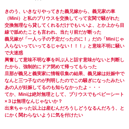
きのう、いきなりやってきた義兄嫁から、義兄家の車
（Mini）と私のプリウスを交換してって玄関で騒がれた
交換無理なら貸してくれるだけでもいいよ、とか上から目
線で舐めたことも言われ、当たり前だが断った
義兄嫁が「一人っ子の予定だったのに！」だの「Miniじゃ
入らないっていってるじゃない！！！」と意味不明に騒い
で大迷惑
興奮して意味不明な事を叫ぶ人と話す意味がないと判断し
たから、強制的にドア閉めて帰ってもらった
旦那が義兄と義実家に情報収集の結果、義兄嫁は妊娠中で
なんと三つ子なのが判明したのでこの騒ぎになったみたい
あの人が妊娠してるのも知らなかったよ・・・
てか、Miniは絶対無理として、プリウスでもベビーシート
×３は無理なんじゃないか？
出来ちゃった以上は産むんだろうしどうなるんだろう、と
にかく関わらないように気を付けたい