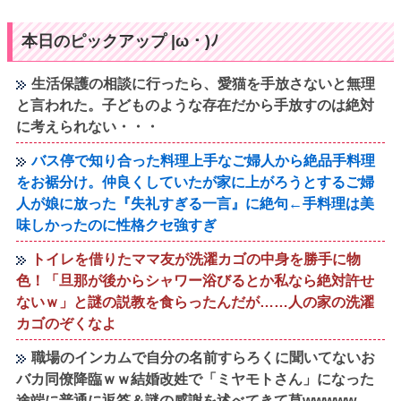
本日のピックアップ |ω・)ﾉ
生活保護の相談に行ったら、愛猫を手放さないと無理
と言われた。子どものような存在だから手放すのは絶対
に考えられない・・・
バス停で知り合った料理上手なご婦人から絶品手料理
をお裾分け。仲良くしていたが家に上がろうとするご婦
人が娘に放った『失礼すぎる一言』に絶句←手料理は美
味しかったのに性格クセ強すぎ
トイレを借りたママ友が洗濯カゴの中身を勝手に物
色！「旦那が後からシャワー浴びるとか私なら絶対許せ
ないｗ」と謎の説教を食らったんだが……人の家の洗濯
カゴのぞくなよ
職場のインカムで自分の名前すらろくに聞いてないお
バカ同僚降臨ｗｗ結婚改姓で「ミヤモトさん」になった
途端に普通に返答＆謎の感謝を述べてきて草wwwww