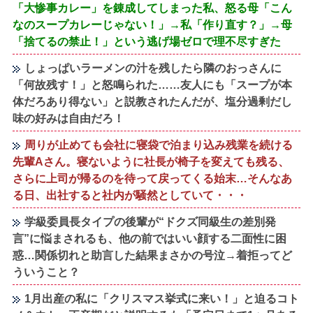
「大惨事カレー」を錬成してしまった私、怒る母「こん
なのスープカレーじゃない！」→私「作り直す？」→母
「捨てるの禁止！」という逃げ場ゼロで理不尽すぎた
しょっぱいラーメンの汁を残したら隣のおっさんに
「何故残す！」と怒鳴られた……友人にも「スープが本
体だろあり得ない」と説教されたんだが、塩分過剰だし
味の好みは自由だろ！
周りが止めても会社に寝袋で泊まり込み残業を続ける
先輩Aさん。寝ないように社長が椅子を変えても残る、
さらに上司が帰るのを待って戻ってくる始末…そんなあ
る日、出社すると社内が騒然としていて・・・
学級委員長タイプの後輩が“ドクズ同級生の差別発
言”に悩まされるも、他の前ではいい顔する二面性に困
惑…関係切れと助言した結果まさかの号泣→着拒ってど
ういうこと？
1月出産の私に「クリスマス挙式に来い！」と迫るコト