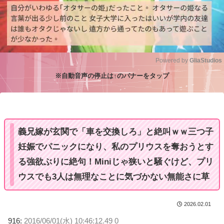
Powered by 
GliaStudios
※自動音声の停止は↑のバナーをタップ
M
u
t
e
義兄嫁が玄関で「車を交換しろ」と絶叫ｗｗ三つ子
妊娠でパニックになり、私のプリウスを奪おうとす
る強欲ぶりに絶句！Miniじゃ狭いと騒ぐけど、プリ
ウスでも3人は無理なことに気づかない無能さに草
2026.02.01
916:
2016/06/01(水) 10:46:12.49 0