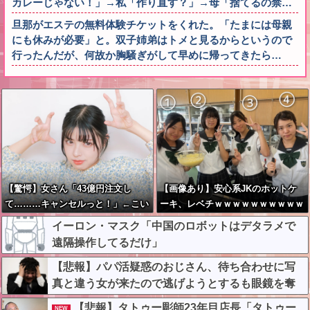
カレーじゃない！」→私「作り直す？」→母「捨てるの禁…
旦那がエステの無料体験チケットをくれた。「たまには母親
にも休みが必要」と。双子姉弟はトメと見るからというので
行ったんだが、何故か胸騒ぎがして早めに帰ってきたら…
【驚愕】女さん「43億円注文し
【画像あり】安心系JKのホットケ
て………キャンセルっと！」←こい
ーキ、レベチｗｗｗｗｗｗｗｗｗｗ
つの目的って一体なんな
ｗｗｗｗｗｗｗｗｗｗｗｗｗｗ
イーロン・マスク「中国のロボットはデタラメで
の？？？？？？？
遠隔操作してるだけ」
【悲報】パパ活疑惑のおじさん、待ち合わせに写
真と違う女が来たので逃げようとするも眼鏡を奪
われ可哀想なことになっているところを激写され
【悲報】タトゥー彫師23年目店長「タトゥー
NEW