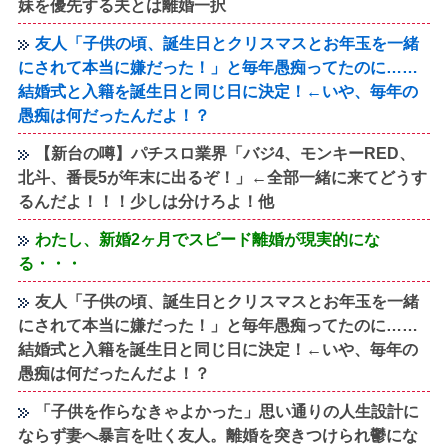
妹を優先する夫とは離婚一択
友人「子供の頃、誕生日とクリスマスとお年玉を一緒
にされて本当に嫌だった！」と毎年愚痴ってたのに……
結婚式と入籍を誕生日と同じ日に決定！←いや、毎年の
愚痴は何だったんだよ！？
【新台の噂】パチスロ業界「バジ4、モンキーRED、
北斗、番長5が年末に出るぞ！」←全部一緒に来てどうす
るんだよ！！！少しは分けろよ！他
わたし、新婚2ヶ月でスピード離婚が現実的にな
る・・・
友人「子供の頃、誕生日とクリスマスとお年玉を一緒
にされて本当に嫌だった！」と毎年愚痴ってたのに……
結婚式と入籍を誕生日と同じ日に決定！←いや、毎年の
愚痴は何だったんだよ！？
「子供を作らなきゃよかった」思い通りの人生設計に
ならず妻へ暴言を吐く友人。離婚を突きつけられ鬱にな