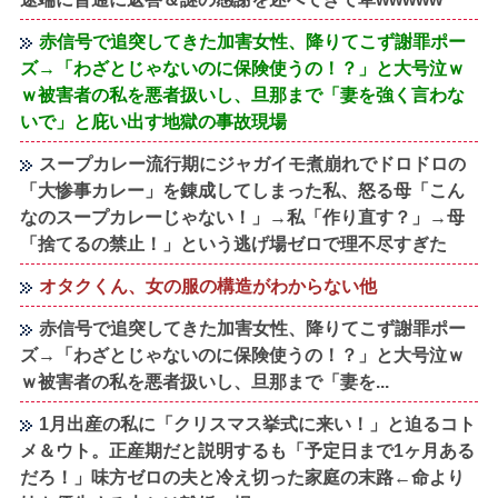
赤信号で追突してきた加害女性、降りてこず謝罪ポー
ズ→「わざとじゃないのに保険使うの！？」と大号泣ｗ
ｗ被害者の私を悪者扱いし、旦那まで「妻を強く言わな
いで」と庇い出す地獄の事故現場
スープカレー流行期にジャガイモ煮崩れでドロドロの
「大惨事カレー」を錬成してしまった私、怒る母「こん
なのスープカレーじゃない！」→私「作り直す？」→母
「捨てるの禁止！」という逃げ場ゼロで理不尽すぎた
オタクくん、女の服の構造がわからない他
赤信号で追突してきた加害女性、降りてこず謝罪ポー
ズ→「わざとじゃないのに保険使うの！？」と大号泣ｗ
ｗ被害者の私を悪者扱いし、旦那まで「妻を...
1月出産の私に「クリスマス挙式に来い！」と迫るコト
メ＆ウト。正産期だと説明するも「予定日まで1ヶ月ある
だろ！」味方ゼロの夫と冷え切った家庭の末路←命より