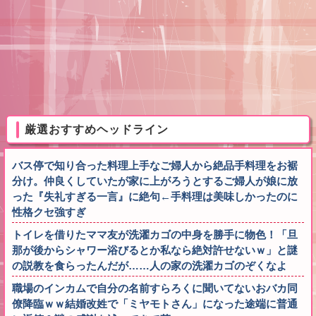
厳選おすすめヘッドライン
バス停で知り合った料理上手なご婦人から絶品手料理をお裾
分け。仲良くしていたが家に上がろうとするご婦人が娘に放
った『失礼すぎる一言』に絶句←手料理は美味しかったのに
性格クセ強すぎ
トイレを借りたママ友が洗濯カゴの中身を勝手に物色！「旦
那が後からシャワー浴びるとか私なら絶対許せないｗ」と謎
の説教を食らったんだが……人の家の洗濯カゴのぞくなよ
職場のインカムで自分の名前すらろくに聞いてないおバカ同
僚降臨ｗｗ結婚改姓で「ミヤモトさん」になった途端に普通