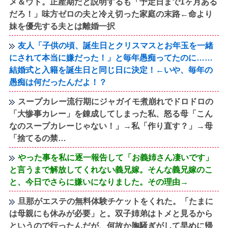
メ＆ウト。正産期だと説明するも「予定日まで1ヶ月ある
だろ！」味方ゼロの夫と冷え切った家庭の末路←命より
妹を優先する夫とは離婚一択
友人「子供の頃、誕生日とクリスマスとお年玉を一緒
にされて本当に嫌だった！」と毎年愚痴ってたのに……
結婚式と入籍を誕生日と同じ日に決定！←いや、毎年の
愚痴は何だったんだよ！？
スープカレー流行期にジャガイモ煮崩れでドロドロの
「大惨事カレー」を錬成してしまった私、怒る母「こん
なのスープカレーじゃない！」→私「作り直す？」→母
「捨てるの禁…
やった事を私に逐一報告して「お義姉さん凄いです」
と言うまで解放してくれない義兄嫁。そんな義兄嫁のこ
と、今日でさらに嫌いになりました。その理由→
旦那がエステの無料体験チケットをくれた。「たまに
は母親にも休みが必要」と。双子姉弟はトメと見るから
というので行ったんだが、何故か胸騒ぎがして早めに帰