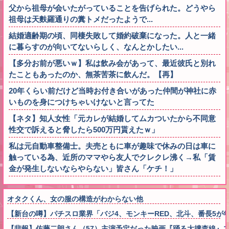
父から祖母が会いたがっていることを告げられた。どうやら
祖母は天麩羅通りの糞トメだったようで...
結婚適齢期の頃、同棲失敗して婚約破棄になった。人と一緒
に暮らすのが向いてないらしく、なんとかしたい...
【多分お前が悪いｗ】私は飲み会があって、最近彼氏と別れ
たこともあったのか、無茶苦茶に飲んだ。【再】
20年くらい前だけど当時お付き合いがあった仲間が神社に赤
いものを身につけちゃいけないと言ってた
【ネタ】知人女性「元カレが結婚してムカついたから不同意
性交で訴えると脅したら500万円貰えたｗ」
私は元自動車整備士。夫売ともに車が趣味で休みの日は車に
触っている為、近所のママやら友人でクレクレ沸く→私「賃
金が発生しないならやらない」皆さん「ケチ！」
オタクくん、女の服の構造がわからない他
【新台の噂】パチスロ業界「バジ4、モンキーRED、北斗、番長5
【悲報】佐藤二朗さん（57）主演予定だった映画『踊る大捜査線』