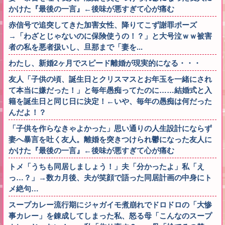
かけた『最後の一言』←後味が悪すぎて心が痛む
赤信号で追突してきた加害女性、降りてこず謝罪ポーズ
→「わざとじゃないのに保険使うの！？」と大号泣ｗｗ被害
者の私を悪者扱いし、旦那まで「妻を...
わたし、新婚2ヶ月でスピード離婚が現実的になる・・・
友人「子供の頃、誕生日とクリスマスとお年玉を一緒にされ
て本当に嫌だった！」と毎年愚痴ってたのに……結婚式と入
籍を誕生日と同じ日に決定！←いや、毎年の愚痴は何だった
んだよ！？
「子供を作らなきゃよかった」思い通りの人生設計にならず
妻へ暴言を吐く友人。離婚を突きつけられ鬱になった友人に
かけた『最後の一言』←後味が悪すぎて心が痛む
トメ「うちも同居しましょう！」夫「分かったよ」私「え
っ…？」→数カ月後、夫が笑顔で語った同居計画の中身にト
メ絶句…
スープカレー流行期にジャガイモ煮崩れでドロドロの「大惨
事カレー」を錬成してしまった私、怒る母「こんなのスープ