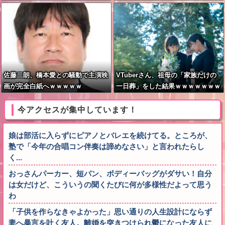
佐藤二朗、橋本愛との騒動で主演映
VTuberさん、祖母の「家族だけの
画が完全白紙へｗｗｗｗｗ
一日葬」をした結果ｗｗｗｗｗｗｗ
今アクセスが集中しています！
娘は部活に入らずにピアノとバレエを続けてる。ところが、
塾で「今年の合唱コン伴奏は諦めなさい」と言われたらし
く...
おっさんパーカー、短パン、ボディーバッグがダサい！自分
は女だけど、こういうの聞くたびに何が多様性だよって思う
わ
「子供を作らなきゃよかった」思い通りの人生設計にならず
妻へ暴言を吐く友人。離婚を突きつけられ鬱になった友人に