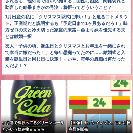
されるも、他の前ではいい顔する二面性に困惑…関係切れと
助言した結果まさかの号泣→着拒ってどういうこと？
1月出産の私に「クリスマス挙式に来い！」と迫るコトメ＆ウ
ト。正産期だと説明するも「予定日まで1ヶ月あるだろ！」味
方ゼロの夫と冷え切った家庭の末路←命より妹を優先する夫
とは離婚一択
友人「子供の頃、誕生日とクリスマスとお年玉を一緒にされ
て本当に嫌だった！」と毎年愚痴ってたのに……結婚式と入
籍を誕生日と同じ日に決定！←いや、毎年の愚痴は何だった
んだよ！？
いま巷で流行ってるグリーンコーラ
【画像】セブンイレブン、ついに神
とかいう飲み物ｗｗｗｗ
商品を販売