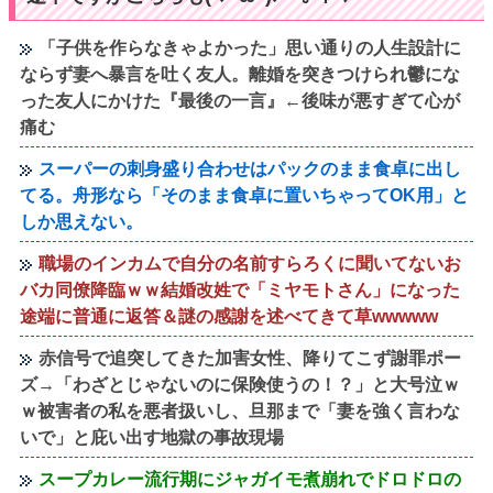
「子供を作らなきゃよかった」思い通りの人生設計に
ならず妻へ暴言を吐く友人。離婚を突きつけられ鬱にな
った友人にかけた『最後の一言』←後味が悪すぎて心が
痛む
スーパーの刺身盛り合わせはパックのまま食卓に出し
てる。舟形なら「そのまま食卓に置いちゃってOK用」と
しか思えない。
職場のインカムで自分の名前すらろくに聞いてないお
バカ同僚降臨ｗｗ結婚改姓で「ミヤモトさん」になった
途端に普通に返答＆謎の感謝を述べてきて草wwwww
赤信号で追突してきた加害女性、降りてこず謝罪ポー
ズ→「わざとじゃないのに保険使うの！？」と大号泣ｗ
ｗ被害者の私を悪者扱いし、旦那まで「妻を強く言わな
いで」と庇い出す地獄の事故現場
スープカレー流行期にジャガイモ煮崩れでドロドロの