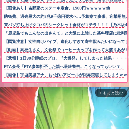
【画像あり】吉野家のステーキ定食、1500円ｗｗｗｗｗ他
防衛費、過去最大の約8兆9千億円要求へ…予算案で膨張、迎撃用無人
東パソ打ち上げタコパのシークレット食材がコチラ！！！【乃木坂4
「鹿児島でもこんなの出さんて」と大阪に上陸した某料理店に批判
【閲覧注意】女性向けバイブ、進化しすぎて寄生獣みたいになってし
【動画】高校生さん、文化祭でコーヒーカップを作って大盛りあがり
【悲報】1日30分睡眠のプロ、『大爆発』してしまった結果・・・・
PTA会長「PTA参加拒否した親へ最終警告。こうなってもいい？」 
【画像】宇垣美里アナ、お○ぱいアピールが限界突破してしまうｗｗ
もっと読む
arrow_forward_ios