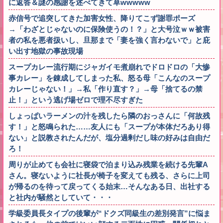
に返答＆謎の感謝を述べてきて草wwwww
赤信号で追突してきた加害女性、降りてこず謝罪ポーズ
→「わざとじゃないのに保険使うの！？」と大号泣ｗｗ被害
者の私を悪者扱いし、旦那まで「妻を強く言わないで」と庇
い出す地獄の事故現場
スープカレー流行期にジャガイモ煮崩れでドロドロの「大惨
事カレー」を錬成してしまった私、怒る母「こんなのスープ
カレーじゃない！」→私「作り直す？」→母「捨てるの禁
止！」という逃げ場ゼロで理不尽すぎた
しょっぱいラーメンの汁を残したら隣のおっさんに「何故残
す！」と怒鳴られた……友人にも「スープが本体だろあり得
ない」と説教されたんだが、塩分過剰だし味の好みは自由だ
ろ！
周りが止めても会社に寝袋で泊まり込み残業を続ける先輩A
さん。寝ないように社長が椅子を変えても残る、さらに上司
が帰るのを待って戻ってくる始末…そんなある日、出社する
と社内が騒然としていて・・・
学級委員長タイプの後輩が“ドクズ同級生の差別発言”に悩ま