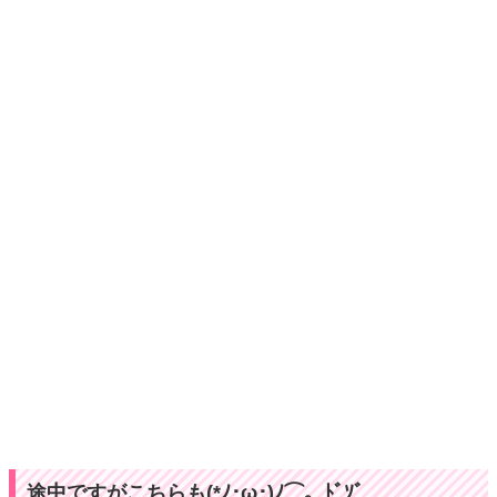
途中ですがこちらも(*ﾉ･ω･)ﾉ⌒。ﾄﾞｿﾞ