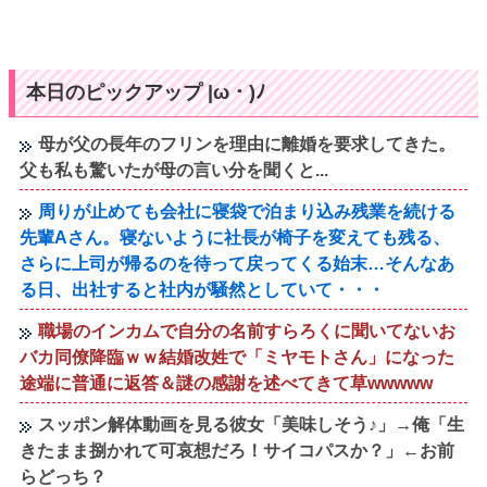
本日のピックアップ |ω・)ﾉ
母が父の長年のフリンを理由に離婚を要求してきた。
父も私も驚いたが母の言い分を聞くと...
周りが止めても会社に寝袋で泊まり込み残業を続ける
先輩Aさん。寝ないように社長が椅子を変えても残る、
さらに上司が帰るのを待って戻ってくる始末…そんなあ
る日、出社すると社内が騒然としていて・・・
職場のインカムで自分の名前すらろくに聞いてないお
バカ同僚降臨ｗｗ結婚改姓で「ミヤモトさん」になった
途端に普通に返答＆謎の感謝を述べてきて草wwwww
スッポン解体動画を見る彼女「美味しそう♪」→俺「生
きたまま捌かれて可哀想だろ！サイコパスか？」←お前
らどっち？