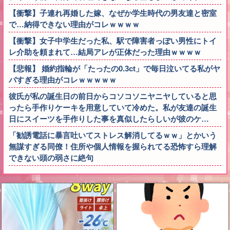
【衝撃】子連れ再婚した嫁、なぜか学生時代の男友達と密室
で…納得できない理由がコレｗｗｗｗ
【衝撃】女子中学生だった私、駅で障害者っぽい男性にトイ
レ介助を頼まれて…結局アレが正体だった理由ｗｗｗｗ
【悲報】 婚約指輪が「たったの0.3ct」で毎日泣いてる私がヤ
バすぎる理由がコレｗｗｗｗｗ
彼氏が私の誕生日の前日からコソコソニヤニヤしていると思
ったら手作りケーキを用意していて冷めた。私が友達の誕生
日にスイーツを手作りした事を真似したらしいが彼のケ…
「勧誘電話に暴言吐いてストレス解消してるｗｗ」とかいう
無謀すぎる同僚！住所や個人情報を握られてる恐怖すら理解
できない頭の弱さに絶句