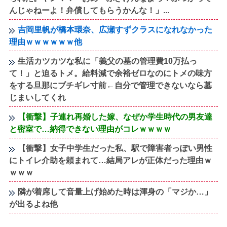
んじゃねーよ！弁償してもらうかんな！」...
吉岡里帆が橋本環奈、広瀬すずクラスになれなかった
理由ｗｗｗｗｗｗ他
生活カツカツな私に「義父の墓の管理費10万払っ
て！」と迫るトメ。給料減で余裕ゼロなのにトメの味方
をする旦那にブチギレ寸前←自分で管理できないなら墓
じまいしてくれ
【衝撃】子連れ再婚した嫁、なぜか学生時代の男友達
と密室で…納得できない理由がコレｗｗｗｗ
【衝撃】女子中学生だった私、駅で障害者っぽい男性
にトイレ介助を頼まれて…結局アレが正体だった理由ｗ
ｗｗｗ
隣が着席して音量上げ始めた時は渾身の「マジか…」
が出るよね他