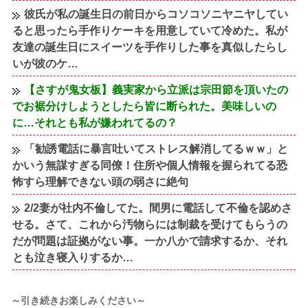
彼氏が私の誕生日の前日からコソコソニヤニヤしてい
ると思ったら手作りケーキを用意していて冷めた。私が
友達の誕生日にスイーツを手作りした事を真似したらし
いが彼のケ…
【さすが鬼女板】義実家から立派は宗田節を頂いたの
でお裾分けしようとしたら皆に断られた。美味しいの
に…それとも私が嫌われてるの？
「勧誘電話に暴言吐いてストレス解消してるｗｗ」と
かいう無謀すぎる同僚！住所や個人情報を握られてる恐
怖すら理解できない頭の弱さに絶句
2/2妻が社内不倫してた。間男に電話して不倫を認めさ
せる。さて、これから汚物らには制裁を受けてもらうの
だが問題は証拠がない事。一か八かで請求するか、それ
とも泣き寝入りするか…
～引き続きお楽しみください～