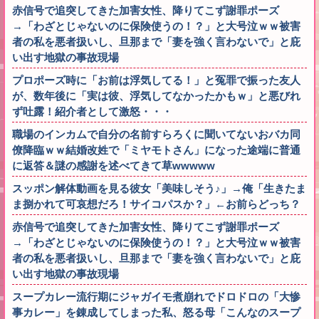
赤信号で追突してきた加害女性、降りてこず謝罪ポーズ
→「わざとじゃないのに保険使うの！？」と大号泣ｗｗ被害
者の私を悪者扱いし、旦那まで「妻を強く言わないで」と庇
い出す地獄の事故現場
プロポーズ時に「お前は浮気してる！」と冤罪で振った友人
が、数年後に「実は彼、浮気してなかったかもｗ」と悪びれ
ず吐露！紹介者として激怒・・・
職場のインカムで自分の名前すらろくに聞いてないおバカ同
僚降臨ｗｗ結婚改姓で「ミヤモトさん」になった途端に普通
に返答＆謎の感謝を述べてきて草wwwww
スッポン解体動画を見る彼女「美味しそう♪」→俺「生きたま
ま捌かれて可哀想だろ！サイコパスか？」←お前らどっち？
赤信号で追突してきた加害女性、降りてこず謝罪ポーズ
→「わざとじゃないのに保険使うの！？」と大号泣ｗｗ被害
者の私を悪者扱いし、旦那まで「妻を強く言わないで」と庇
い出す地獄の事故現場
スープカレー流行期にジャガイモ煮崩れでドロドロの「大惨
事カレー」を錬成してしまった私、怒る母「こんなのスープ