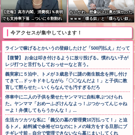
【悲報】高市内閣、消費税1％表明
ちいかわ、想像以上に奥が深かった
でも支持率下落 →ついに６割割れ
ｗｗｗ「喋る奴」と「喋らない奴」
で人格に差がある模様
今アクセスが集中しています！
ラインで稼げるとかいうの登録したけど「500円払え」だって
【復讐】 お金は叩き付けるように放り投げる。慣れない子が
レジ打つと舌打ちしておっせーなと言う。
義実家に５泊中、トメが３歳息子に謎の衛生観念を押し付け
てきて…ドッキドキしながら「〇〇なんだよ！」と子供に教
育して黙らせた←いくらなんでも汚すぎるだろ
停車中に二人の子供を乗せたヤンママに自転車ぶつけられ
た。ヤンママ「おめーふざけんなよっ！ぶつかってんじゃね
ーよ！弁償してもらうかんな！」...
生活カツカツな私に「義父の墓の管理費10万払って！」と迫
るトメ。給料減で余裕ゼロなのにトメの味方をする旦那にブ
チギレ寸前←自分で管理できないなら墓じまいしてくれ