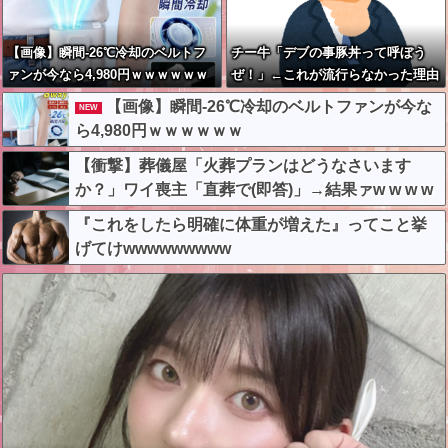
【画像】瞬間-26℃冷却のベルトフ
チー牛「デブの事豚丼って呼ぼう
ァンが今なら4,980円ｗｗｗｗｗｗ
ぜ！」←これが流行らなかった理由
【画像】瞬間-26℃冷却のベルトファンが今な
NEW
ら4,980円ｗｗｗｗｗｗ
【衝撃】葬儀屋「火葬プランはどうなさいます
か？」ワイ喪主「直葬で(即答)」→結果ァw w w w
w w w w w w
『これをしたら明確に体重が増えた』ってこと挙
げてけwwwwwwwww