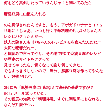
何をどう真似したっていうんじゃ！と聞いてみたら
麻婆豆腐に山椒を入れる
のを真似されたんですと。もう、アボガドバナナと（ｒｙ
旦那に「じゃあ、いつも行く中華料理の店もｺﾄﾒちゃんの
レシピパクッたんだー、
鉄人の陳さんもｺﾄﾒちゃんのレシピメモを盗んだんだねー
大変な犯罪だねー」
と棒読みで言ってやり、その場でPCで麻婆豆腐のレシピ
や歴史のサイトをググって
見せてやったら、青くなって謝り倒してきた。
でもすっきりしないので、当分、麻婆豆腐は作ってやんな
い。好物だけど。
ｺﾄﾒにも「麻婆豆腐に山椒なんて基礎の基礎ですが？
pgr」メール送っといた。
その程度の知識で「料理得意、すぐに調理師にもなれる」
なんぞ片腹ｲﾀｲわ。