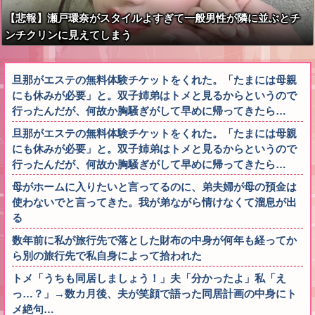
【悲報】瀬戸環奈がスタイルよすぎて一般男性が隣に並ぶとチ
ンチクリンに見えてしまう
旦那がエステの無料体験チケットをくれた。「たまには母親
にも休みが必要」と。双子姉弟はトメと見るからというので
行ったんだが、何故か胸騒ぎがして早めに帰ってきたら…
旦那がエステの無料体験チケットをくれた。「たまには母親
にも休みが必要」と。双子姉弟はトメと見るからというので
行ったんだが、何故か胸騒ぎがして早めに帰ってきたら…
母がホームに入りたいと言ってるのに、弟夫婦が母の預金は
使わないでと言ってきた。我が弟ながら情けなくて溜息が出
る
数年前に私が旅行先で落とした財布の中身が何年も経ってか
ら別の旅行先で私自身によって拾われた
トメ「うちも同居しましょう！」夫「分かったよ」私「え
っ…？」→数カ月後、夫が笑顔で語った同居計画の中身にト
メ絶句…