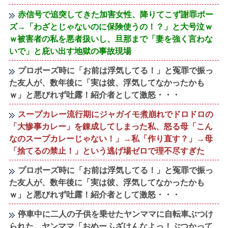
赤信号で追突してきた加害女性、降りてこず謝罪ポー
ズ→「わざとじゃないのに保険使うの！？」と大号泣ｗ
ｗ被害者の私を悪者扱いし、旦那まで「妻を強く言わな
いで」と庇い出す地獄の事故現場
プロポーズ時に「お前は浮気してる！」と冤罪で振っ
た友人が、数年後に「実は彼、浮気してなかったかも
ｗ」と悪びれず吐露！紹介者として激怒・・・
スープカレー流行期にジャガイモ煮崩れでドロドロの
「大惨事カレー」を錬成してしまった私、怒る母「こん
なのスープカレーじゃない！」→私「作り直す？」→母
「捨てるの禁止！」という逃げ場ゼロで理不尽すぎた
プロポーズ時に「お前は浮気してる！」と冤罪で振っ
た友人が、数年後に「実は彼、浮気してなかったかも
ｗ」と悪びれず吐露！紹介者として激怒・・・
停車中に二人の子供を乗せたヤンママに自転車ぶつけ
られた。ヤンママ「おめーふざけんなよっ！ぶつかって