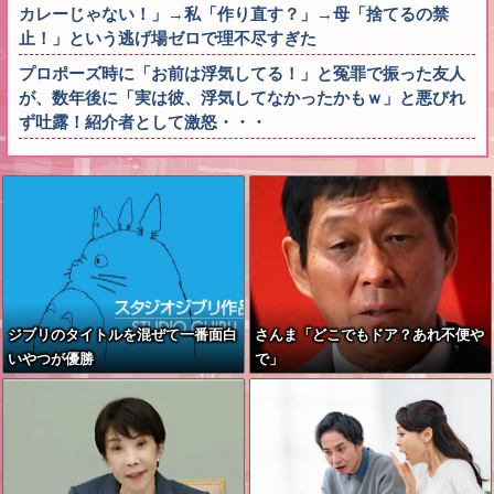
カレーじゃない！」→私「作り直す？」→母「捨てるの禁
止！」という逃げ場ゼロで理不尽すぎた
プロポーズ時に「お前は浮気してる！」と冤罪で振った友人
が、数年後に「実は彼、浮気してなかったかもｗ」と悪びれ
ず吐露！紹介者として激怒・・・
ジブリのタイトルを混ぜて一番面白
さんま「どこでもドア？あれ不便や
いやつが優勝
で」