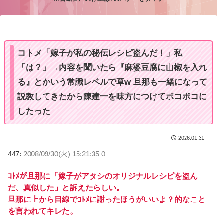
M
u
t
e
コトメ「嫁子が私の秘伝レシピ盗んだ！」私
「は？」→内容を聞いたら『麻婆豆腐に山椒を入れ
る』とかいう常識レベルで草w 旦那も一緒になって
説教してきたから陳建一を味方につけてボコボコに
したった
2026.01.31
447:
2008/09/30(火) 15:21:35 0
ｺﾄﾒが旦那に「嫁子がアタシのオリジナルレシピを盗ん
だ、真似した」と訴えたらしい。
旦那に上から目線でｺﾄﾒに謝ったほうがいいよ？的なこと
を言われてキレた。