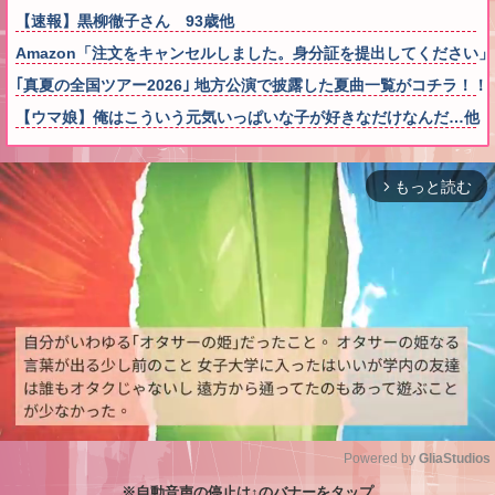
【速報】黒柳徹子さん 93歳他
Amazon「注文をキャンセルしました。身分証を提出してください
｢真夏の全国ツアー2026｣ 地方公演で披露した夏曲一覧がコチラ！！
【ウマ娘】俺はこういう元気いっぱいな子が好きなだけなんだ…他
もっと読む
arrow_forward_ios
Powered by 
GliaStudios
※自動音声の停止は↑のバナーをタップ