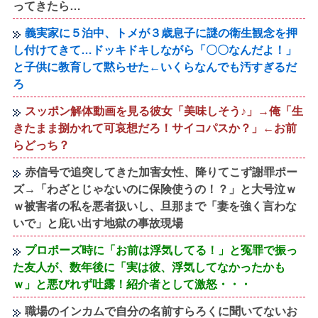
ってきたら…
義実家に５泊中、トメが３歳息子に謎の衛生観念を押
し付けてきて…ドッキドキしながら「〇〇なんだよ！」
と子供に教育して黙らせた←いくらなんでも汚すぎるだ
ろ
スッポン解体動画を見る彼女「美味しそう♪」→俺「生
きたまま捌かれて可哀想だろ！サイコパスか？」←お前
らどっち？
赤信号で追突してきた加害女性、降りてこず謝罪ポー
ズ→「わざとじゃないのに保険使うの！？」と大号泣ｗ
ｗ被害者の私を悪者扱いし、旦那まで「妻を強く言わな
いで」と庇い出す地獄の事故現場
プロポーズ時に「お前は浮気してる！」と冤罪で振っ
た友人が、数年後に「実は彼、浮気してなかったかも
ｗ」と悪びれず吐露！紹介者として激怒・・・
職場のインカムで自分の名前すらろくに聞いてないお