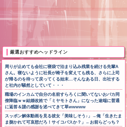
厳選おすすめヘッドライン
周りが止めても会社に寝袋で泊まり込み残業を続ける先輩A
さん。寝ないように社長が椅子を変えても残る、さらに上司
が帰るのを待って戻ってくる始末…そんなある日、出社する
と社内が騒然としていて・・・
職場のインカムで自分の名前すらろくに聞いてないおバカ同
僚降臨ｗｗ結婚改姓で「ミヤモトさん」になった途端に普通
に返答＆謎の感謝を述べてきて草wwwww
スッポン解体動画を見る彼女「美味しそう♪」→俺「生きたま
ま捌かれて可哀想だろ！サイコパスか？」←お前らどっち？