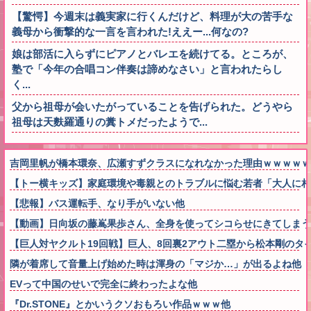
【驚愕】今週末は義実家に行くんだけど、料理が大の苦手な
義母から衝撃的な一言を言われた!ええー...何なの?
娘は部活に入らずにピアノとバレエを続けてる。ところが、
塾で「今年の合唱コン伴奏は諦めなさい」と言われたらし
く...
父から祖母が会いたがっていることを告げられた。どうやら
祖母は天麩羅通りの糞トメだったようで...
吉岡里帆が橋本環奈、広瀬すずクラスになれなかった理由ｗｗｗｗｗ
【トー横キッズ】家庭環境や毒親とのトラブルに悩む若者「大人に相
【悲報】バス運転手、なり手がいない他
【動画】日向坂の藤嶌果歩さん、全身を使ってシコらせにきてしまう
【巨人対ヤクルト19回戦】巨人、8回裏2アウト二塁から松本剛のタ
隣が着席して音量上げ始めた時は渾身の「マジか…」が出るよね他
EVって中国のせいで完全に終わったよな他
『Dr.STONE』とかいうクソおもろい作品ｗｗｗ他