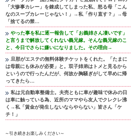
「大惨事カレー」を錬成してしまった私、怒る母「こん
なのスープカレーじゃない！」→私「作り直す？」→母
「捨てるの禁…
やった事を私に逐一報告して「お義姉さん凄いです」
と言うまで解放してくれない義兄嫁。そんな義兄嫁のこ
と、今日でさらに嫌いになりました。その理由→
旦那がエステの無料体験チケットをくれた。「たまに
は母親にも休みが必要」と。双子姉弟はトメと見るから
というので行ったんだが、何故か胸騒ぎがして早めに帰
ってきたら…
私は元自動車整備士。夫売ともに車が趣味で休みの日
は車に触っている為、近所のママやら友人でクレクレ沸
く→私「賃金が発生しないならやらない」皆さん「ケ
チ！」
～引き続きお楽しみください～