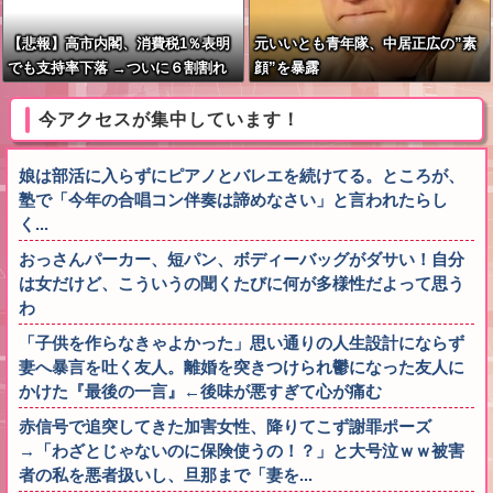
【悲報】高市内閣、消費税1％表明
元いいとも青年隊、中居正広の”素
でも支持率下落 →ついに６割割れ
顔”を暴露
今アクセスが集中しています！
娘は部活に入らずにピアノとバレエを続けてる。ところが、
塾で「今年の合唱コン伴奏は諦めなさい」と言われたらし
く...
おっさんパーカー、短パン、ボディーバッグがダサい！自分
は女だけど、こういうの聞くたびに何が多様性だよって思う
わ
「子供を作らなきゃよかった」思い通りの人生設計にならず
妻へ暴言を吐く友人。離婚を突きつけられ鬱になった友人に
かけた『最後の一言』←後味が悪すぎて心が痛む
赤信号で追突してきた加害女性、降りてこず謝罪ポーズ
→「わざとじゃないのに保険使うの！？」と大号泣ｗｗ被害
者の私を悪者扱いし、旦那まで「妻を...