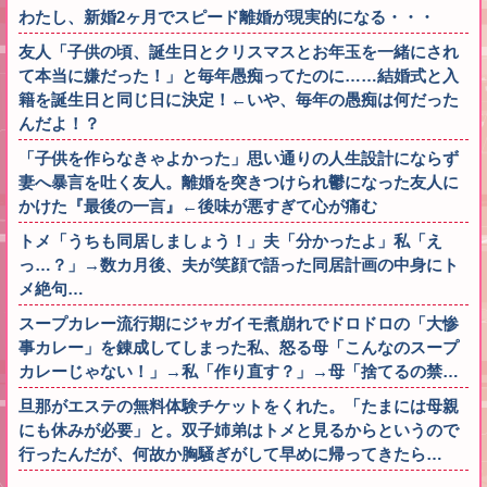
わたし、新婚2ヶ月でスピード離婚が現実的になる・・・
友人「子供の頃、誕生日とクリスマスとお年玉を一緒にされ
て本当に嫌だった！」と毎年愚痴ってたのに……結婚式と入
籍を誕生日と同じ日に決定！←いや、毎年の愚痴は何だった
んだよ！？
「子供を作らなきゃよかった」思い通りの人生設計にならず
妻へ暴言を吐く友人。離婚を突きつけられ鬱になった友人に
かけた『最後の一言』←後味が悪すぎて心が痛む
トメ「うちも同居しましょう！」夫「分かったよ」私「え
っ…？」→数カ月後、夫が笑顔で語った同居計画の中身にト
メ絶句…
スープカレー流行期にジャガイモ煮崩れでドロドロの「大惨
事カレー」を錬成してしまった私、怒る母「こんなのスープ
カレーじゃない！」→私「作り直す？」→母「捨てるの禁…
旦那がエステの無料体験チケットをくれた。「たまには母親
にも休みが必要」と。双子姉弟はトメと見るからというので
行ったんだが、何故か胸騒ぎがして早めに帰ってきたら…