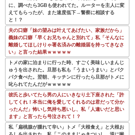
に、調べたら3GBも使われてた。ルーターを主人に変
えてもらったが、また速度低下→警察に相談する
と！？
夫の口癖「妹の望みは叶えてあげたい、家族だから」
義妹の口癖「早くお兄ちゃんと別れて」私「そんなに
離婚してほしけりゃ署名済みの離婚届を持ってきなさ
い」と言った結果ｗｗｗｗｗ
トメの家に泊まりに行った時、すごく美味しいまんじ
ゅうを出された。旦那も私も「うまいうまい」とパク
パク食べた。翌朝、キッチンに行ったら旦那がトメに
叱られてたんだがｗｗｗｗｗ
彼氏と歩いてたら男の人にいきなり土下座された「許
してくれ！本当に俺を愛してくれるのは君だって分か
ったんだ」怖いし気持ち悪いし、私「人違いだと思い
ます」と言ったら号泣されて！？
私「扁桃腺が腫れて辛い」トメ「大根食え」と大根お
ろしを出された。私「このままじゃきついし、逆に喉