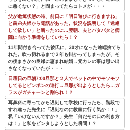
に悪くない？」と固まってたらコトメが・・・
父が危篤状態の時、前日に「明日遊びに行きますね」
と義弟夫婦から電話があった。状況を説明して「遠慮
して欲しい」と断ったのに…翌朝、夫とバタバタと病
院に向かう準備をしていたら！？
11年間付き合ってた彼氏に、30才になった途端捨てら
れた。吹っ切れるまで２年も掛かってしまったが、そ
の後まさかの良縁に恵まれ結婚→元カレの事は思い出
さなくなっていたが・・・
日曜日の早朝7:00旦那と２人でベットの中でモソモソ
してるとピンポンの連打→旦那が出ようとしたら…ガ
ラスがガチャーンと割られ！？
耳鼻科に寄ってから遅刻して学校に行ったら、階段で
すれ違った先生に「遅刻なのに教室に行く気か！！」
私「いけないんですか？」先生「何だその口の利き方
は！」と私をビンタしようとした瞬間！？