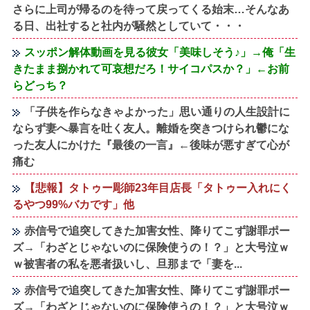
さらに上司が帰るのを待って戻ってくる始末…そんなあ
る日、出社すると社内が騒然としていて・・・
スッポン解体動画を見る彼女「美味しそう♪」→俺「生
きたまま捌かれて可哀想だろ！サイコパスか？」←お前
らどっち？
「子供を作らなきゃよかった」思い通りの人生設計に
ならず妻へ暴言を吐く友人。離婚を突きつけられ鬱にな
った友人にかけた『最後の一言』←後味が悪すぎて心が
痛む
【悲報】タトゥー彫師23年目店長「タトゥー入れにく
るやつ99%バカです」他
赤信号で追突してきた加害女性、降りてこず謝罪ポー
ズ→「わざとじゃないのに保険使うの！？」と大号泣ｗ
ｗ被害者の私を悪者扱いし、旦那まで「妻を...
赤信号で追突してきた加害女性、降りてこず謝罪ポー
ズ→「わざとじゃないのに保険使うの！？」と大号泣ｗ