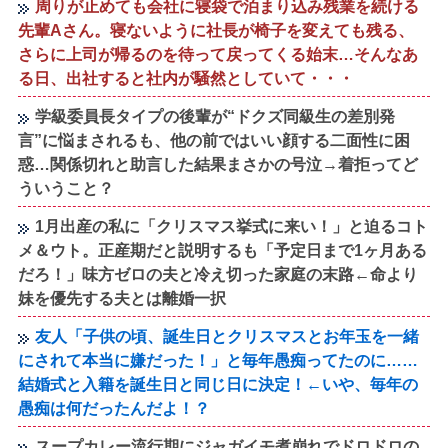
周りが止めても会社に寝袋で泊まり込み残業を続ける
先輩Aさん。寝ないように社長が椅子を変えても残る、
さらに上司が帰るのを待って戻ってくる始末…そんなあ
る日、出社すると社内が騒然としていて・・・
学級委員長タイプの後輩が“ドクズ同級生の差別発
言”に悩まされるも、他の前ではいい顔する二面性に困
惑…関係切れと助言した結果まさかの号泣→着拒ってど
ういうこと？
1月出産の私に「クリスマス挙式に来い！」と迫るコト
メ＆ウト。正産期だと説明するも「予定日まで1ヶ月ある
だろ！」味方ゼロの夫と冷え切った家庭の末路←命より
妹を優先する夫とは離婚一択
友人「子供の頃、誕生日とクリスマスとお年玉を一緒
にされて本当に嫌だった！」と毎年愚痴ってたのに……
結婚式と入籍を誕生日と同じ日に決定！←いや、毎年の
愚痴は何だったんだよ！？
スープカレー流行期にジャガイモ煮崩れでドロドロの