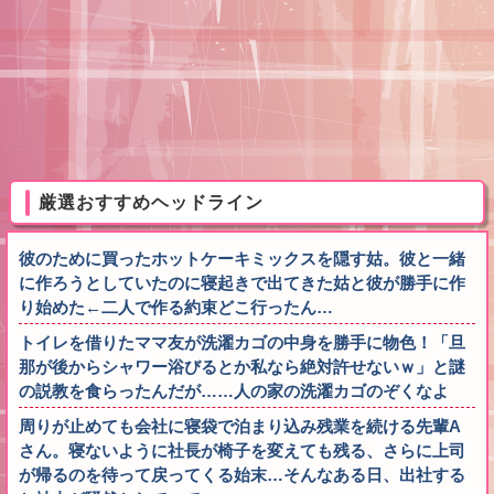
厳選おすすめヘッドライン
彼のために買ったホットケーキミックスを隠す姑。彼と一緒
に作ろうとしていたのに寝起きで出てきた姑と彼が勝手に作
り始めた←二人で作る約束どこ行ったん…
トイレを借りたママ友が洗濯カゴの中身を勝手に物色！「旦
那が後からシャワー浴びるとか私なら絶対許せないｗ」と謎
の説教を食らったんだが……人の家の洗濯カゴのぞくなよ
周りが止めても会社に寝袋で泊まり込み残業を続ける先輩A
さん。寝ないように社長が椅子を変えても残る、さらに上司
が帰るのを待って戻ってくる始末…そんなある日、出社する