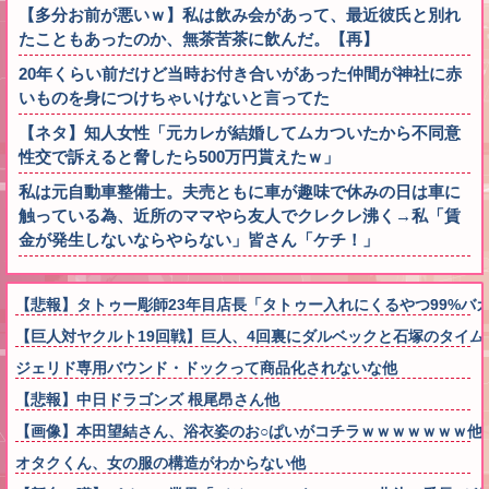
【多分お前が悪いｗ】私は飲み会があって、最近彼氏と別れ
たこともあったのか、無茶苦茶に飲んだ。【再】
20年くらい前だけど当時お付き合いがあった仲間が神社に赤
いものを身につけちゃいけないと言ってた
【ネタ】知人女性「元カレが結婚してムカついたから不同意
性交で訴えると脅したら500万円貰えたｗ」
私は元自動車整備士。夫売ともに車が趣味で休みの日は車に
触っている為、近所のママやら友人でクレクレ沸く→私「賃
金が発生しないならやらない」皆さん「ケチ！」
【悲報】タトゥー彫師23年目店長「タトゥー入れにくるやつ99%バ
【巨人対ヤクルト19回戦】巨人、4回裏にダルベックと石塚のタイム
ジェリド専用バウンド・ドックって商品化されないな他
【悲報】中日ドラゴンズ 根尾昂さん他
【画像】本田望結さん、浴衣姿のお○ぱいがコチラｗｗｗｗｗｗｗ他
オタクくん、女の服の構造がわからない他