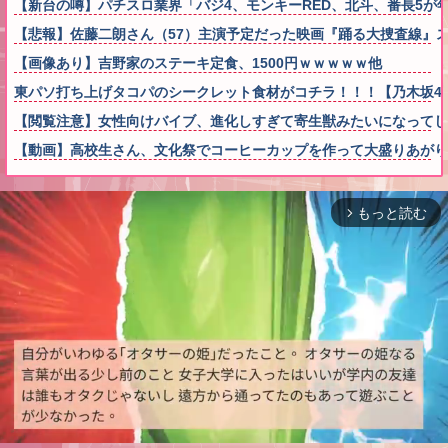
【新台の噂】パチスロ業界「バジ4、モンキーRED、北斗、番長5
【悲報】佐藤二朗さん（57）主演予定だった映画『踊る大捜査線』
【画像あり】吉野家のステーキ定食、1500円ｗｗｗｗｗ他
東パソ打ち上げタコパのシークレット食材がコチラ！！！【乃木坂4
【閲覧注意】女性向けバイブ、進化しすぎて寄生獣みたいになってし
【動画】高校生さん、文化祭でコーヒーカップを作って大盛りあがり
もっと読む
arrow_forward_ios