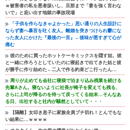
ｗ被害者の私を悪者扱いし、旦那まで「妻を強く言わな
いで」と庇い出す地獄の事故現場
「子供を作らなきゃよかった」思い通りの人生設計に
ならず妻へ暴言を吐く友人。離婚を突きつけられ鬱にな
った友人にかけた『最後の一言』←後味が悪すぎて心が
痛む
彼のために買ったホットケーキミックスを隠す姑。彼
と一緒に作ろうとしていたのに寝起きで出てきた姑と彼
が勝手に作り始めた←二人で作る約束どこ行ったん…
周りが止めても会社に寝袋で泊まり込み残業を続ける
先輩Aさん。寝ないように社長が椅子を変えても残る、
さらに上司が帰るのを待って戻ってくる始末…そんなあ
る日、出社すると社内が騒然としていて・・・
【隔離】女叩き息子に家族全員ブチ切れ！とんでもな
い結果に…ｗｗｗｗ