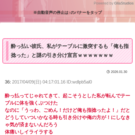
Powered by 
GliaStudios
※自動音声の停止は↑のバナーをタップ
M
u
t
e
酔っ払い彼氏、私がテーブルに激突するも「俺も指
捻った」と謎の引き分け宣言ｗｗｗｗｗｗｗ
2026.01.30
36:
2017/04/09(日) 04:17:01.16 ID:wdlpb5al0
酔っ払ってじゃれてきて、起こそうとした私が転んでテー
ブルに体を強くぶつけた
なのに「うっわ、ごめん！だけど俺も指捻ったよ！」だと
どうしていついかなる時も引き分けや俺の方が！にしなき
ゃ気が済まないんだろう
体痛いしイライラする