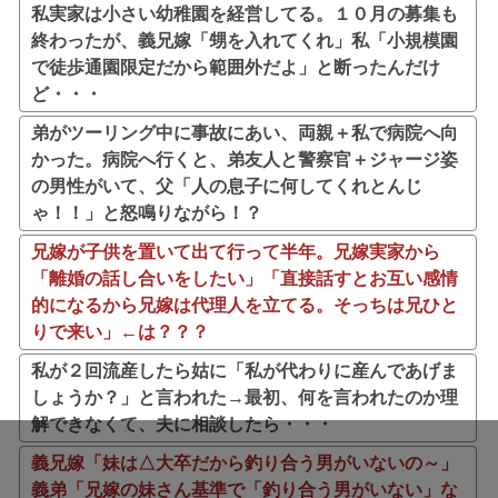
私実家は小さい幼稚園を経営してる。１０月の募集も
終わったが、義兄嫁「甥を入れてくれ」私「小規模園
で徒歩通園限定だから範囲外だよ」と断ったんだけ
ど・・・
弟がツーリング中に事故にあい、両親＋私で病院へ向
かった。病院へ行くと、弟友人と警察官＋ジャージ姿
の男性がいて、父「人の息子に何してくれとんじ
ゃ！！」と怒鳴りながら！？
兄嫁が子供を置いて出て行って半年。兄嫁実家から
「離婚の話し合いをしたい」「直接話すとお互い感情
的になるから兄嫁は代理人を立てる。そっちは兄ひと
りで来い」←は？？？
私が２回流産したら姑に「私が代わりに産んであげま
しょうか？」と言われた→最初、何を言われたのか理
解できなくて、夫に相談したら・・・
義兄嫁「妹は△大卒だから釣り合う男がいないの～」
義弟「兄嫁の妹さん基準で「釣り合う男がいない」な