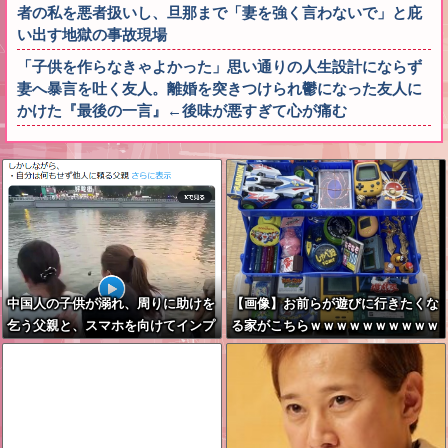
者の私を悪者扱いし、旦那まで「妻を強く言わないで」と庇
い出す地獄の事故現場
「子供を作らなきゃよかった」思い通りの人生設計にならず
妻へ暴言を吐く友人。離婚を突きつけられ鬱になった友人に
かけた『最後の一言』←後味が悪すぎて心が痛む
中国人の子供が溺れ、周りに助けを
【画像】お前らが遊びに行きたくな
乞う父親と、スマホを向けてインプ
る家がこちらｗｗｗｗｗｗｗｗｗｗ
レ稼ぎの見物人
ｗｗｗｗｗｗｗｗｗｗｗｗｗｗｗｗ
ｗｗｗｗｗｗ