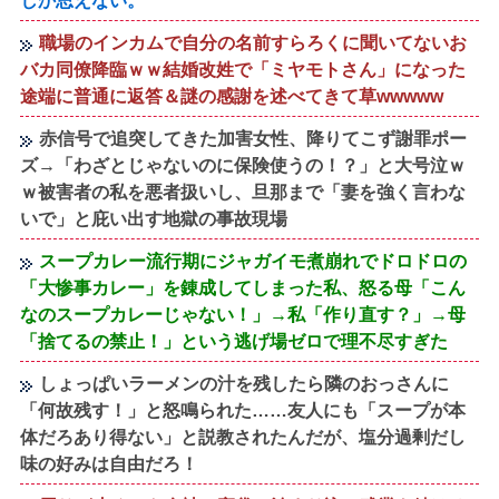
しか思えない。
職場のインカムで自分の名前すらろくに聞いてないお
バカ同僚降臨ｗｗ結婚改姓で「ミヤモトさん」になった
途端に普通に返答＆謎の感謝を述べてきて草wwwww
赤信号で追突してきた加害女性、降りてこず謝罪ポー
ズ→「わざとじゃないのに保険使うの！？」と大号泣ｗ
ｗ被害者の私を悪者扱いし、旦那まで「妻を強く言わな
いで」と庇い出す地獄の事故現場
スープカレー流行期にジャガイモ煮崩れでドロドロの
「大惨事カレー」を錬成してしまった私、怒る母「こん
なのスープカレーじゃない！」→私「作り直す？」→母
「捨てるの禁止！」という逃げ場ゼロで理不尽すぎた
しょっぱいラーメンの汁を残したら隣のおっさんに
「何故残す！」と怒鳴られた……友人にも「スープが本
体だろあり得ない」と説教されたんだが、塩分過剰だし
味の好みは自由だろ！