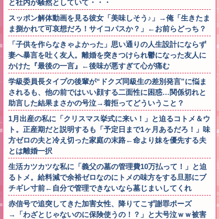
と社内が騒然としていて・・・
スッポン解体動画を見る彼女「美味しそう♪」→俺「生きたま
ま捌かれて可哀想だろ！サイコパスか？」←お前らどっち？
「子供を作らなきゃよかった」思い通りの人生設計にならず
妻へ暴言を吐く友人。離婚を突きつけられ鬱になった友人に
かけた『最後の一言』←後味が悪すぎて心が痛む
学級委員長タイプの後輩が“ドクズ同級生の差別発言”に悩ま
されるも、他の前ではいい顔する二面性に困惑…関係切れと
助言した結果まさかの号泣→着拒ってどういうこと？
1月出産の私に「クリスマス挙式に来い！」と迫るコトメ＆ウ
ト。正産期だと説明するも「予定日まで1ヶ月あるだろ！」味
方ゼロの夫と冷え切った家庭の末路←命より妹を優先する夫
とは離婚一択
生活カツカツな私に「義父の墓の管理費10万払って！」と迫
るトメ。給料減で余裕ゼロなのにトメの味方をする旦那にブ
チギレ寸前←自分で管理できないなら墓じまいしてくれ
赤信号で追突してきた加害女性、降りてこず謝罪ポーズ
→「わざとじゃないのに保険使うの！？」と大号泣ｗｗ被害