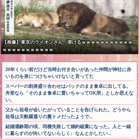
【画像】東京のライオンさん、溶けるｗｗｗｗｗｗｗｗｗｗｗ
ｗｗｗｗｗｗｗｗｗｗｗ
20年くらい前だけど当時お付き合いがあった仲間が神社に赤
いものを身につけちゃいけないと言ってた
スーパーの刺身盛り合わせはパックのまま食卓に出してる。
舟形なら「そのまま食卓に置いちゃってOK用」としか思えな
い。
父から祖母が会いたがっていることを告げられた。どうやら
祖母は天麩羅通りの糞トメだったようで...
結婚適齢期の頃、同棲失敗して婚約破棄になった。人と一緒
に暮らすのが向いてないらしく、なんとかしたい...