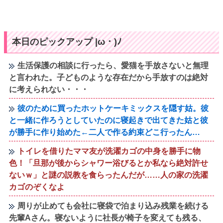
本日のピックアップ |ω・)ﾉ
生活保護の相談に行ったら、愛猫を手放さないと無理
と言われた。子どものような存在だから手放すのは絶対
に考えられない・・・
彼のために買ったホットケーキミックスを隠す姑。彼
と一緒に作ろうとしていたのに寝起きで出てきた姑と彼
が勝手に作り始めた←二人で作る約束どこ行ったん…
トイレを借りたママ友が洗濯カゴの中身を勝手に物
色！「旦那が後からシャワー浴びるとか私なら絶対許せ
ないｗ」と謎の説教を食らったんだが……人の家の洗濯
カゴのぞくなよ
周りが止めても会社に寝袋で泊まり込み残業を続ける
先輩Aさん。寝ないように社長が椅子を変えても残る、