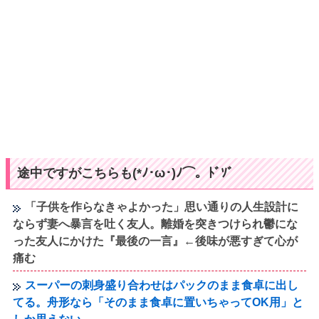
途中ですがこちらも(*ﾉ･ω･)ﾉ⌒。ﾄﾞｿﾞ
「子供を作らなきゃよかった」思い通りの人生設計に
ならず妻へ暴言を吐く友人。離婚を突きつけられ鬱にな
った友人にかけた『最後の一言』←後味が悪すぎて心が
痛む
スーパーの刺身盛り合わせはパックのまま食卓に出し
てる。舟形なら「そのまま食卓に置いちゃってOK用」と