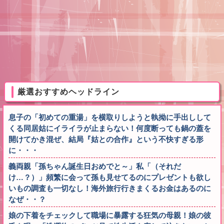
厳選おすすめヘッドライン
息子の「初めての重湯」を横取りしようと執拗に手出しして
くる同居姑にイライラが止まらない！何度断っても鍋の蓋を
開けてかき混ぜ、結局『姑との合作』という不快すぎる形
に・・・
義両親「孫ちゃん誕生日おめでと～」私「（それだ
け…？）」頻繁に会って孫も見せてるのにプレゼントも欲し
いもの調査も一切なし！海外旅行行きまくるお金はあるのに
なぜ・・？
娘の下着をチェックして職場に暴露する狂気の母親！娘の彼