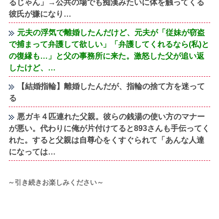
るじゃん」→公共の場でも痴漢みたいに体を触ってくる
彼氏が嫌になり…
元夫の浮気で離婚したんだけど、元夫が「従妹が窃盗
で捕まって弁護して欲しい」「弁護してくれるなら(私)と
の復縁も…」と父の事務所に来た。激怒した父が追い返
したけど、…
【結婚指輪】離婚したんだが、指輪の捨て方を迷って
る
悪ガキ４匹連れた父親。彼らの銭湯の使い方のマナー
が悪い。代わりに俺が片付けてると893さんも手伝ってく
れた。すると父親は自尊心をくすぐられて「あんな人達
になっては…
～引き続きお楽しみください～