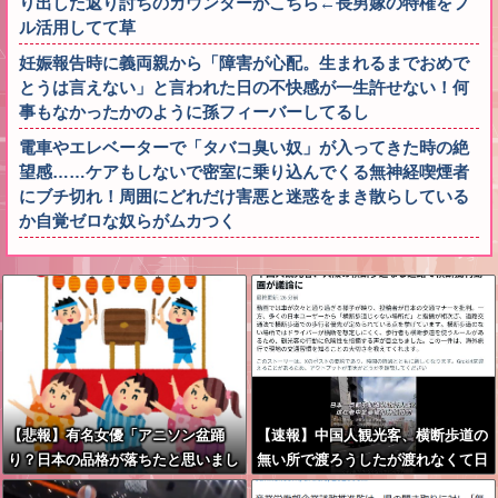
り出した返り討ちのカウンターがこちら←長男嫁の特権をフ
ル活用してて草
妊娠報告時に義両親から「障害が心配。生まれるまでおめで
とうは言えない」と言われた日の不快感が一生許せない！何
事もなかったかのように孫フィーバーしてるし
電車やエレベーターで「タバコ臭い奴」が入ってきた時の絶
望感……ケアもしないで密室に乗り込んでくる無神経喫煙者
にブチ切れ！周囲にどれだけ害悪と迷惑をまき散らしている
か自覚ゼロな奴らがムカつく
【悲報】有名女優「アニソン盆踊
【速報】中国人観光客、横断歩道の
り？日本の品格が落ちたと思いまし
無い所で渡ろうしたが渡れなくて日
た」
本批判