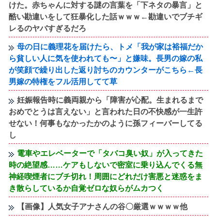
けた。赤ちゃんに対する謎の言葉を「下ネタの暴言」と
酷い勘違いをして狂暴化した話ｗｗｗ←勘違いでブチギ
レるのヤバすぎるだろ
母の日に義理花を届けたら、トメ「我が家は裕福だか
ら貧しい人に気を使われても〜」と嫌味。長男の嫁の私
が笑顔で繰り出した返り討ちのカウンターがこちら←長
男嫁の特権をフル活用してて草
妊娠報告時に義両親から「障害が心配。生まれるまで
おめでとうは言えない」と言われた日の不快感が一生許
せない！何事もなかったかのように孫フィーバーしてる
し
電車やエレベーターで「タバコ臭い奴」が入ってきた
時の絶望感……ケアもしないで密室に乗り込んでくる無
神経喫煙者にブチ切れ！周囲にどれだけ害悪と迷惑をま
き散らしているか自覚ゼロな奴らがムカつく
【画像】人気女子アナさんの谷〇厳選ｗｗｗｗ他