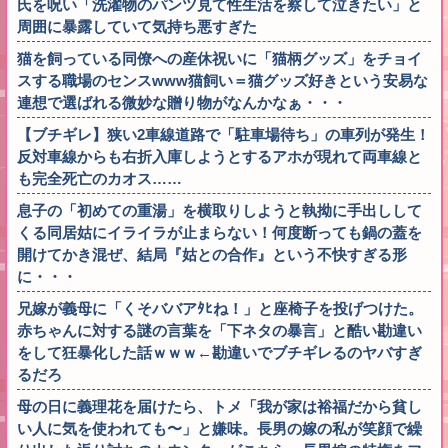
氏を呪い「洗濯物のパンツ見て性生活を察して泣きたい」と
周囲に暴露していて気持ち悪すぎた
猫を飼っている同僚への産休祝いに「猫柄グッズ」をチョイ
スする職場のセンスwww猫飼い＝猫グッズ好きという安易な
連想で選ばれる微妙な贈り物がなんかなぁ・・・
【ブチギレ】狭い2車線道路で「駐車場待ち」の車列が発生！
反対車線からも右折入庫しようとするアホが現れて両車線と
も完全死亡のカオス……
息子の「初めての重湯」を横取りしようと執拗に手出しして
くる同居姑にイライラが止まらない！何度断っても鍋の蓋を
開けてかき混ぜ、結局『姑との合作』という不快すぎる形
に・・・
兄嫁が義母に「くそババアﾀﾋね！」と座椅子を投げつけた。
赤ちゃんに対する謎の言葉を「下ネタの暴言」と酷い勘違い
をして狂暴化した話ｗｗｗ←勘違いでブチギレるのヤバすぎ
るだろ
母の日に義理花を届けたら、トメ「我が家は裕福だから貧し
い人に気を使われても〜」と嫌味。長男の嫁の私が笑顔で繰