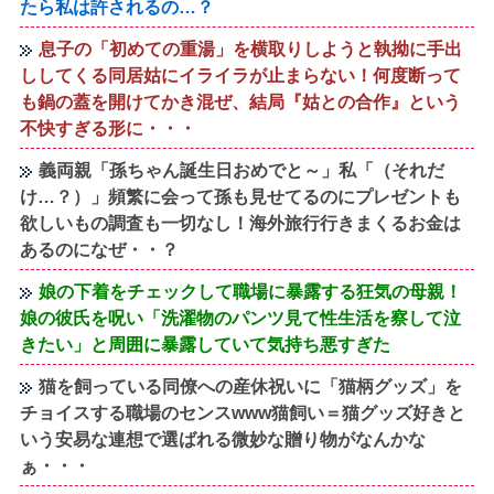
たら私は許されるの…？
息子の「初めての重湯」を横取りしようと執拗に手出
ししてくる同居姑にイライラが止まらない！何度断って
も鍋の蓋を開けてかき混ぜ、結局『姑との合作』という
不快すぎる形に・・・
義両親「孫ちゃん誕生日おめでと～」私「（それだ
け…？）」頻繁に会って孫も見せてるのにプレゼントも
欲しいもの調査も一切なし！海外旅行行きまくるお金は
あるのになぜ・・？
娘の下着をチェックして職場に暴露する狂気の母親！
娘の彼氏を呪い「洗濯物のパンツ見て性生活を察して泣
きたい」と周囲に暴露していて気持ち悪すぎた
猫を飼っている同僚への産休祝いに「猫柄グッズ」を
チョイスする職場のセンスwww猫飼い＝猫グッズ好きと
いう安易な連想で選ばれる微妙な贈り物がなんかな
ぁ・・・