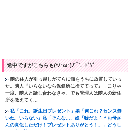
途中ですがこちらも(*ﾉ･ω･)ﾉ⌒。ﾄﾞｿﾞ
隣の住人が引っ越しがてらに猫をうちに放置していっ
た。隣人『いらないなら保健所に捨ててって』→こりゃ
一度、隣人と話し合わなきゃ。でも管理人は隣人の新住
所を教えてく…
私「これ、誕生日プレゼント」娘「何これ？センス無
いね。いらない」私「そんな…」娘「嘘だよ＾＾お母さ
んの真似しただけ！プレゼントありがとう！」←どうし