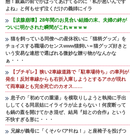
態！親戚の前でかばってあげてるのに「私が悪いんです
よね」と何もせず泣くだけの義姉にイラ
【涙腺崩壊】28年間のお見合い結婚の末、夫婦の絆が
ついに明かされた瞬間がこれｗｗｗｗ
猫を飼っている同僚への産休祝いに「猫柄グッズ」を
チョイスする職場のセンスwww猫飼い＝猫グッズ好きと
いう安易な連想で選ばれる微妙な贈り物がなんかな
ぁ・・・
【ブチギレ】狭い2車線道路で「駐車場待ち」の車列が
発生！反対車線からも右折入庫しようとするアホが現れ
て両車線とも完全死亡のカオス……
息子の「初めての重湯」を横取りしようと執拗に手出
ししてくる同居姑にイライラが止まらない！何度断って
も鍋の蓋を開けてかき混ぜ、結局『姑との合作』という
不快すぎる形に・・・
兄嫁が義母に「くそババアﾀﾋね！」と座椅子を投げつ