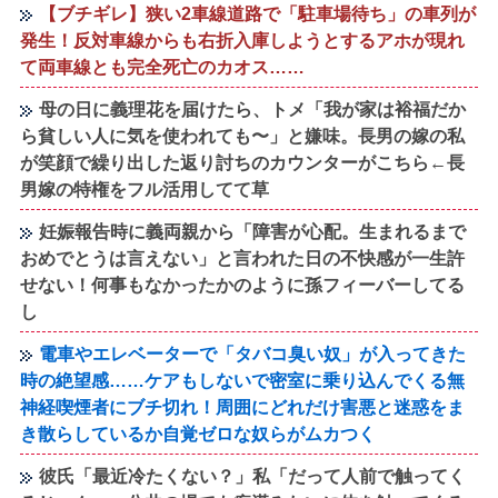
【ブチギレ】狭い2車線道路で「駐車場待ち」の車列が
発生！反対車線からも右折入庫しようとするアホが現れ
て両車線とも完全死亡のカオス……
母の日に義理花を届けたら、トメ「我が家は裕福だか
ら貧しい人に気を使われても〜」と嫌味。長男の嫁の私
が笑顔で繰り出した返り討ちのカウンターがこちら←長
男嫁の特権をフル活用してて草
妊娠報告時に義両親から「障害が心配。生まれるまで
おめでとうは言えない」と言われた日の不快感が一生許
せない！何事もなかったかのように孫フィーバーしてる
し
電車やエレベーターで「タバコ臭い奴」が入ってきた
時の絶望感……ケアもしないで密室に乗り込んでくる無
神経喫煙者にブチ切れ！周囲にどれだけ害悪と迷惑をま
き散らしているか自覚ゼロな奴らがムカつく
彼氏「最近冷たくない？」私「だって人前で触ってく