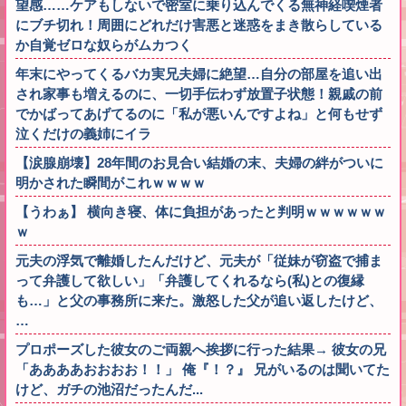
望感……ケアもしないで密室に乗り込んでくる無神経喫煙者
にブチ切れ！周囲にどれだけ害悪と迷惑をまき散らしている
か自覚ゼロな奴らがムカつく
年末にやってくるバカ実兄夫婦に絶望…自分の部屋を追い出
され家事も増えるのに、一切手伝わず放置子状態！親戚の前
でかばってあげてるのに「私が悪いんですよね」と何もせず
泣くだけの義姉にイラ
【涙腺崩壊】28年間のお見合い結婚の末、夫婦の絆がついに
明かされた瞬間がこれｗｗｗｗ
【うわぁ】 横向き寝、体に負担があったと判明ｗｗｗｗｗｗ
ｗ
元夫の浮気で離婚したんだけど、元夫が「従妹が窃盗で捕ま
って弁護して欲しい」「弁護してくれるなら(私)との復縁
も…」と父の事務所に来た。激怒した父が追い返したけど、
…
プロポーズした彼女のご両親へ挨拶に行った結果→ 彼女の兄
「ああああおおおお！！」 俺『！？』 兄がいるのは聞いてた
けど、ガチの池沼だったんだ...