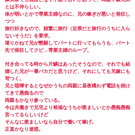
とは不仲らしい。
体が弱いとかで専業主婦なのに、兄の稼ぎが悪いと発狂し
つつ
旅行好きなので、頻繁に旅行（近県だと旅行のうちに入ら
ないそうだ）を要求。
堪りかねて兄が懇願してパートに行ってもらうも、パート
先で発狂してクビ→専業主婦のループ。
付き合ってる時から片鱗はあったそうなので、それでも結
婚した兄が一番バカだと思うけど、それにしても兄嫁にも
苛つく。
兄と喧嘩するとなぜかうちの両親に昼夜構わず電話を掛け
てきて愚痴るので
両親もかなり参っている。
今は共働きで兄宅より裕福なうちが羨ましいとか愚痴愚痴
言ってるらしいけど
そんなに羨ましいなら自分で働いて稼げ。
正直かなり迷惑。