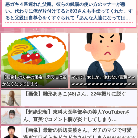
悪ガキ４匹連れた父親。彼らの銭湯の使い方のマナーが悪
い。代わりに俺が片付けてると893さんも手伝ってくれた。す
ると父親は自尊心をくすぐられて「あんな人達になっては…
【画像】のり弁の価格、庶民には届
マジで「女しか」使わない言葉ｗｗ
かなくなってしまう
ｗｗｗｗｗｗｗｗｗｗｗｗｗｗｗｗ
ｗｗｗｗｗｗｗｗｗ
【画像】雛形あきこ(48)さん、22年振りに脱ぐ
【超絶悲報】東科大医学部卒の美人YouTuberさ
ん、直美でコメント欄が炎上してしまう…
【画像】最新の浜辺美波さん、ガチのマジで可愛
過ぎてワイらをドキドキさせてしまうw w w w w w