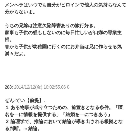
メンヘラはいつでも自分がヒロインで他人の気持ちなんて
分からないよ。
うちの兄嫁は注意欠陥障害ありの旅行好き。
家事も子供の躾もしないのに毎日忙しいが口癖の専業主
婦。
春から子供が幼稚園に行くのにお弁当は兄に作らせる気
満々だよ。
288:
2014/12/12(金) 10:02:55.86 0
ぜん‐てい【前提】.
１ ある物事が成り立つための、前置きとなる条件。「匿
名を―に情報を提供する」「結婚を―につきあう」
２ 論理学で、推論において結論が導き出される根拠とな
る判断。⇔結論。