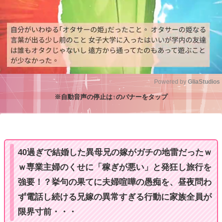
Powered by 
GliaStudios
※自動音声の停止は↑のバナーをタップ
M
u
t
e
40過ぎで結婚した異母兄の嫁がガチの地雷だったｗ
ｗ専業主婦のくせに「稼ぎが悪い」と発狂し旅行を
強要！？挙句の果てに夫婦喧嘩の愚痴を、昼夜問わ
ず電話し続ける兄嫁の異常すぎる行動に家族全員が
限界寸前・・・