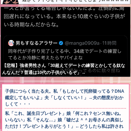
w
【悲報】強者男性さん「30超えてデートの練習とかしてる奴な
んなんだ？普通は10代の子供がいるぞ」→
子供につらく当たる夫。私「もしかして托卵疑ってる？DNA
鑑定してもいいよ」夫「しなくていい！」→夫の態度がおか
しくて・・・
私「これ、誕生日プレゼント」娘「何これ？センス無いね。
いらない」私「そんな…」娘「嘘だよ＾＾お母さんの真似し
ただけ！プレゼントありがとう！」←どうしたら私は許され