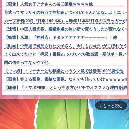
【画像】人気女子アナさんの谷〇厳選ｗｗｗｗ他
百式ってマラサイの時点で性能追いつかれてるんだよな…よくエゥー
カープ末包(2軍)『打率.199 4本』←昨年11本62打点のスラッガー
【速報】中国人観光客、横断歩道の無い所で渡ろうしたが渡れなくて
【衝撃】米軍、『神対応』キタァアアアアアーーーーー！！他
【動画】中華屋で発見された女子さん、今にもお○ぱいがこぼれそう
よく出来てたけど「押忍！番長2」のせいでG数当選・疑似ボ・長い
国の借金ってなんや？他
【ウマ娘】トレーナーと幼馴染というウマ娘では勝率100%属性他
【画像】笑える画像、素敵な画像、なんでも貼っていけｗｗｗｗｗ他
【朗報】「ナマポFIRE」という生き方がガチでオススメな理由を説
もっと読む
arrow_forward_ios