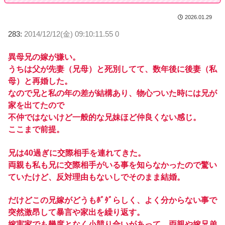
2026.01.29
283:
2014/12/12(金) 09:10:11.55 0
異母兄の嫁が嫌い。
うちは父が先妻（兄母）と死別してて、数年後に後妻（私
母）と再婚した。
なので兄と私の年の差が結構あり、物心ついた時には兄が
家を出てたので
不仲ではないけど一般的な兄妹ほど仲良くない感じ。
ここまで前提。
兄は40過ぎに交際相手を連れてきた。
両親も私も兄に交際相手がいる事を知らなかったので驚い
ていたけど、反対理由もないしでそのまま結婚。
だけどこの兄嫁がどうもﾎﾞﾀﾞらしく、よく分からない事で
突然激昂して暴言や家出を繰り返す。
嫁実家でも幾度となく小競り合いがあって、両親や嫁兄弟