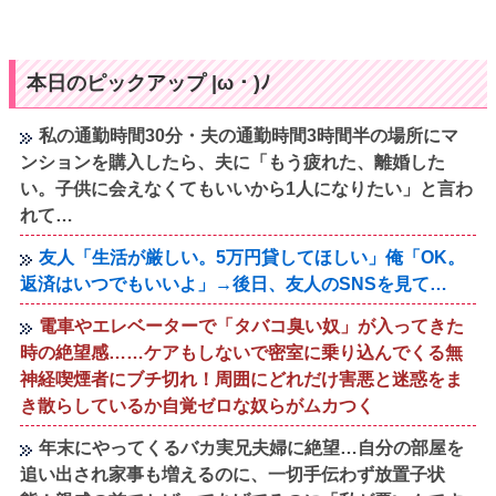
本日のピックアップ |ω・)ﾉ
私の通勤時間30分・夫の通勤時間3時間半の場所にマ
ンションを購入したら、夫に「もう疲れた、離婚した
い。子供に会えなくてもいいから1人になりたい」と言わ
れて…
友人「生活が厳しい。5万円貸してほしい」俺「OK。
返済はいつでもいいよ」→後日、友人のSNSを見て…
電車やエレベーターで「タバコ臭い奴」が入ってきた
時の絶望感……ケアもしないで密室に乗り込んでくる無
神経喫煙者にブチ切れ！周囲にどれだけ害悪と迷惑をま
き散らしているか自覚ゼロな奴らがムカつく
年末にやってくるバカ実兄夫婦に絶望…自分の部屋を
追い出され家事も増えるのに、一切手伝わず放置子状