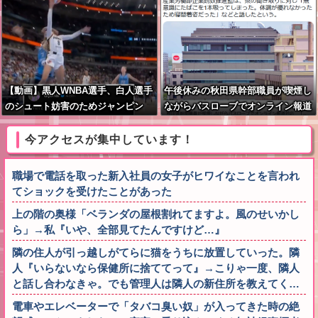
【動画】黒人WNBA選手、白人選手
午後休みの秋田県幹部職員が喫煙し
のシュート妨害のためジャンピン
ながらバスローブでオンライン報道
グ・ネックブリーカー・ドロップし
対応 「自宅」との説明に疑義 背
て退場処分→ロッカールームから
景がラブホテルの客室ような壁紙
今アクセスが集中しています！
「白人特権」と投稿して人種差別問
題にすり替える
職場で電話を取った新入社員の女子がヒワイなことを言われ
てショックを受けたことがあった
上の階の奥様「ベランダの屋根割れてますよ。風のせいかし
ら」→私『いや、全部見てたんですけど…』
隣の住人が引っ越しがてらに猫をうちに放置していった。隣
人『いらないなら保健所に捨ててって』→こりゃ一度、隣人
と話し合わなきゃ。でも管理人は隣人の新住所を教えてく…
電車やエレベーターで「タバコ臭い奴」が入ってきた時の絶