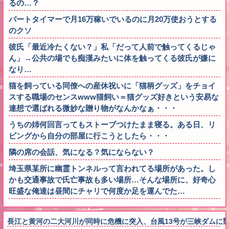
るの…？
パートタイマーで月16万稼いでいるのに月20万使おうとする
のクソ
彼氏「最近冷たくない？」私「だって人前で触ってくるじゃ
ん」→公共の場でも痴漢みたいに体を触ってくる彼氏が嫌に
なり…
猫を飼っている同僚への産休祝いに「猫柄グッズ」をチョイ
スする職場のセンスwww猫飼い＝猫グッズ好きという安易な
連想で選ばれる微妙な贈り物がなんかなぁ・・・
うちの姉何回言ってもストーブつけたまま寝る。ある日、リ
ビングから自分の部屋に行こうとしたら・・・
隣の席の会話、気になる？気にならない？
埼玉県某所に幽霊トンネルって言われてる場所があった。し
かも交通事故で氏亡事故も多い場所…そんな場所に、好奇心
旺盛な俺達は昼間にチャリで何度か足を運んでた…
長江と黄河の二大河川が同時に危機に突入、台風13号が三峡ダムに