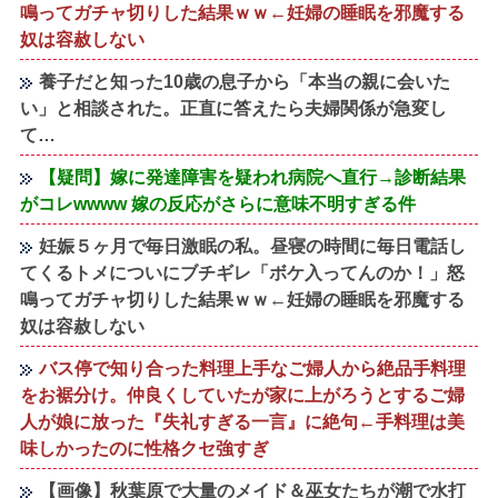
鳴ってガチャ切りした結果ｗｗ←妊婦の睡眠を邪魔する
奴は容赦しない
養子だと知った10歳の息子から「本当の親に会いた
い」と相談された。正直に答えたら夫婦関係が急変し
て…
【疑問】嫁に発達障害を疑われ病院へ直行→診断結果
がコレwwww 嫁の反応がさらに意味不明すぎる件
妊娠５ヶ月で毎日激眠の私。昼寝の時間に毎日電話し
てくるトメについにブチギレ「ボケ入ってんのか！」怒
鳴ってガチャ切りした結果ｗｗ←妊婦の睡眠を邪魔する
奴は容赦しない
バス停で知り合った料理上手なご婦人から絶品手料理
をお裾分け。仲良くしていたが家に上がろうとするご婦
人が娘に放った『失礼すぎる一言』に絶句←手料理は美
味しかったのに性格クセ強すぎ
【画像】秋葉原で大量のメイド＆巫女たちが潮で水打