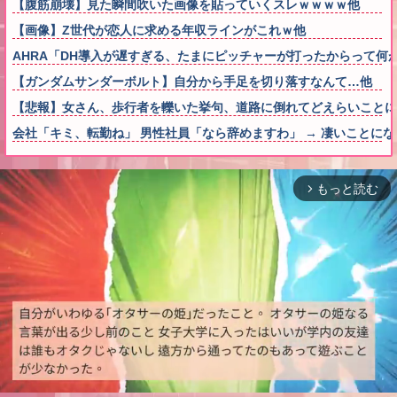
【腹筋崩壊】見た瞬間吹いた画像を貼っていくスレｗｗｗｗ他
【画像】Z世代が恋人に求める年収ラインがこれｗ他
AHRA「DH導入が遅すぎる、たまにピッチャーが打ったからって何
【ガンダムサンダーボルト】自分から手足を切り落すなんて…他
【悲報】女さん、歩行者を轢いた挙句、道路に倒れてどえらいことになって
会社「キミ、転勤ね」 男性社員「なら辞めますわ」 → 凄いことに
もっと読む
arrow_forward_ios