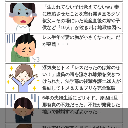
叫←他人に預けっぱなしで親面するな
「生まれてない子は覚えてないw」妻
に堕胎させたことを忘れ開き直るクソ
叔父→その場にいた流産直後の嫁や子
供など『10人』が泣き叫ぶ地獄絵図へ
レス半年で妻の胸が小さくなった。だ
が突然・・・
浮気夫とトメ「レスだったのは嫁のせ
い！」虚偽の噂を流され離婚を突きつ
けられた。法学部の後輩弁護士20人が
集結してトメ＆夫＆プリを完全撃破←
後輩たちを可愛がっていた恩が最高形
6年の夫婦生活にピリオド。原因は旦
で返ってきた
那有責の不妊だった。不妊が発覚した
地点で離婚すればよかった...