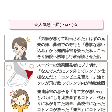
☆人気急上昇(`･ω･´)☆
「男癖が悪くて勘当された」はずの元
夫の妹…葬儀での奇行と『悲惨な思い
込み』から知的障害を疑った私→こっ
そり病院へ誘導し行政保護させた話
スーパーの惣菜開発者にブチ切れ！
「なんで未だにフタ外してレンチン仕
様なんだよ！コンビニ見習え！」油と
タレが飛び散ってレンジ内が地獄絵図
発達障害の息子を「育て方が悪いw」
とバカにし育児放棄するコトメ。代わ
りに私が育てた結果、高校生になった
コトメコが放った「発言」にコトメ絶