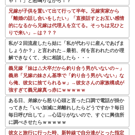
ゃ！！」と怒鳴りながら！？
兄嫁が子供を置いて出て行って半年。兄嫁実家から
「離婚の話し合いをしたい」「直接話すとお互い感情
的になるから兄嫁は代理人を立てる。そっちは兄ひと
りで来い」←は？？？
私が２回流産したら姑に「私が代わりに産んであげま
しょうか？」と言われた→最初、何を言われたのか理
解できなくて、夫に相談したら・・・
義兄嫁「妹は△大卒だから釣り合う男がいないの～」
義弟「兄嫁の妹さん基準で「釣り合う男がいない」な
ら俺、彼女に捨てられるｗ」→彼女さんの家族構成が
強すぎて義兄嫁真っ赤にｗｗｗｗｗ
ある日、弟嫁から怒り心頭と言った口調で電話が掛か
ってきた「いい加減に弟離れしたらどうですか？毎日
毎日呼び出して」→心辺りがないので、すぐに興信所
に調べさせたらｗｗｗｗｗ
彼女と旅行に行った時、新幹線で自分達がとった指定