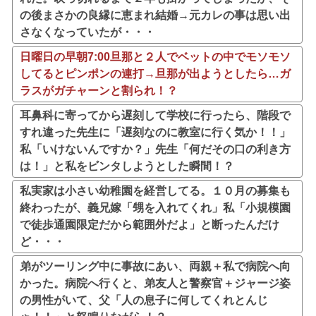
の後まさかの良縁に恵まれ結婚→元カレの事は思い出
さなくなっていたが・・・
日曜日の早朝7:00旦那と２人でベットの中でモソモソ
してるとピンポンの連打→旦那が出ようとしたら…ガ
ラスがガチャーンと割られ！？
耳鼻科に寄ってから遅刻して学校に行ったら、階段で
すれ違った先生に「遅刻なのに教室に行く気か！！」
私「いけないんですか？」先生「何だその口の利き方
は！」と私をビンタしようとした瞬間！？
私実家は小さい幼稚園を経営してる。１０月の募集も
終わったが、義兄嫁「甥を入れてくれ」私「小規模園
で徒歩通園限定だから範囲外だよ」と断ったんだけ
ど・・・
弟がツーリング中に事故にあい、両親＋私で病院へ向
かった。病院へ行くと、弟友人と警察官＋ジャージ姿
の男性がいて、父「人の息子に何してくれとんじ