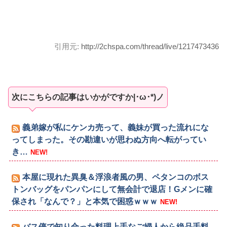
引用元:
http://2chspa.com/thread/live/1217473436
次にこちらの記事はいかがですか|･ω･*)ノ
義弟嫁が私にケンカ売って、義妹が買った流れにな
ってしまった。その勘違いが思わぬ方向へ転がってい
き…
NEW!
本屋に現れた異臭＆浮浪者風の男、ペタンコのボス
トンバッグをパンパンにして無会計で退店！Gメンに確
保され「なんで？」と本気で困惑ｗｗｗ
NEW!
バス停で知り合った料理上手なご婦人から絶品手料