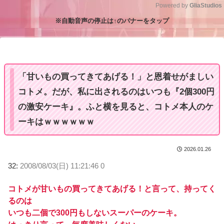
Powered by 
GliaStudios
※自動音声の停止は↑のバナーをタップ
M
u
t
e
「甘いもの買ってきてあげる！」と恩着せがましい
コトメ。だが、私に出されるのはいつも『2個300円
の激安ケーキ』。ふと横を見ると、コトメ本人のケ
ーキはｗｗｗｗｗｗ
2026.01.26
32:
2008/08/03(日) 11:21:46 0
コトメが甘いもの買ってきてあげる！と言って、持ってく
るのは
いつも二個で300円もしないスーパーのケーキ。