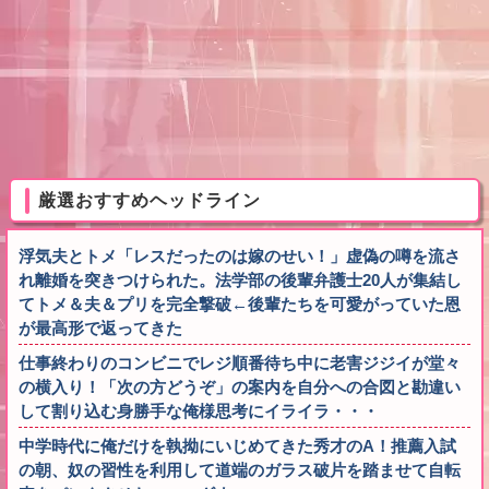
厳選おすすめヘッドライン
浮気夫とトメ「レスだったのは嫁のせい！」虚偽の噂を流さ
れ離婚を突きつけられた。法学部の後輩弁護士20人が集結し
てトメ＆夫＆プリを完全撃破←後輩たちを可愛がっていた恩
が最高形で返ってきた
仕事終わりのコンビニでレジ順番待ち中に老害ジジイが堂々
の横入り！「次の方どうぞ」の案内を自分への合図と勘違い
して割り込む身勝手な俺様思考にイライラ・・・
中学時代に俺だけを執拗にいじめてきた秀才のA！推薦入試
の朝、奴の習性を利用して道端のガラス破片を踏ませて自転