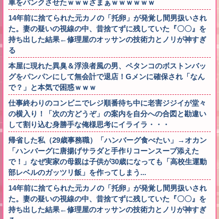
車をパンクさせたｗｗｗざまぁｗｗｗｗｗｗ
14年前に捨てられた元カノの「托卵」が発覚し間男扱いされ
た。妻の疑いの視線の中、昔捨てずに残していた『〇〇』を
持ち出した結果←修理屋のオッサンの技術力とノリが神すぎ
る
本屋に現れた異臭＆浮浪者風の男、ペタンコのボストンバッ
グをパンパンにして無会計で退店！Gメンに確保され「なん
で？」と本気で困惑ｗｗｗ
仕事終わりのコンビニでレジ順番待ち中に老害ジジイが堂々
の横入り！「次の方どうぞ」の案内を自分への合図と勘違い
して割り込む身勝手な俺様思考にイライラ・・・
帰省した私（29歳事務職）「ハンバーグ食べたい」→オカン
「ハンバーグに唐揚げサラダと手作りコーンスープ添えた
で！」なぜ実家の母親は子供が30歳になっても「高校生運動
部レベルのガッツリ飯」を作ってしまう...
14年前に捨てられた元カノの「托卵」が発覚し間男扱いされ
た。妻の疑いの視線の中、昔捨てずに残していた『〇〇』を
持ち出した結果←修理屋のオッサンの技術力とノリが神すぎ