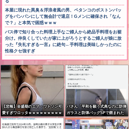
る
本屋に現れた異臭＆浮浪者風の男、ペタンコのボストンバッ
グをパンパンにして無会計で退店！Gメンに確保され「なん
で？」と本気で困惑ｗｗｗ
バス停で知り合った料理上手なご婦人から絶品手料理をお裾
分け。仲良くしていたが家に上がろうとするご婦人が娘に放
った『失礼すぎる一言』に絶句←手料理は美味しかったのに
性格クセ強すぎ
【悲報】全盛期のエマ・ワトソン可
パさん「平和を願う式典なのに防弾
愛すぎワロッタｗｗｗｗｗｗｗｗｗ
ガラスと防弾バッグSPで囲まれた
壇上でスピーチする人が総理大臣」