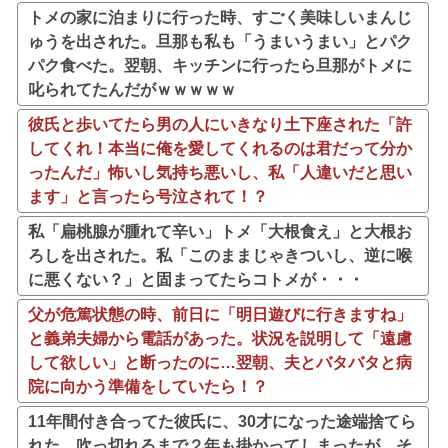
トメの家に泊まりに行った時、すごく美味しいまんじ
ゅうを出された。旦那も私も「うまいうまい」とパク
パク食べた。翌朝、キッチンに行ったら旦那がトメに
叱られてたんだがｗｗｗｗｗ
彼氏と歩いてたら男の人にいきなり土下座された「許
してくれ！本当に俺を愛してくれるのは君だって分か
ったんだ」怖いし気持ち悪いし、私「人違いだと思い
ます」と言ったら号泣されて！？
私「扁桃腺が腫れて辛い」トメ「大根食え」と大根お
ろしを出された。私「このままじゃきついし、逆に喉
に悪くない？」と固まってたらコトメが・・・
父が危篤状態の時、前日に「明日遊びに行きますね」
と義弟夫婦から電話があった。状況を説明して「遠慮
して欲しい」と断ったのに…翌朝、夫とバタバタと病
院に向かう準備をしていたら！？
11年間付き合ってた彼氏に、30才になった途端捨てら
れた。吹っ切れるまで２年も掛かってしまったが、そ