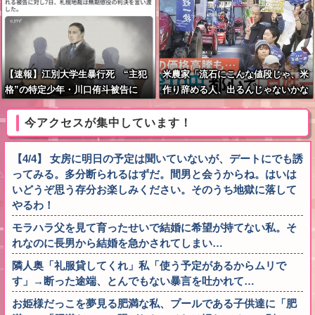
【速報】江別大学生暴行死 “主犯
米農家「流石にこんな値段じゃ、米
格”の特定少年・川口侑斗被告に
作り辞める人、出るんじゃないかな
「無期懲役」の判決 当時17歳少年
あ？？」
に「懲役30年」の判決
今アクセスが集中しています！
【4/4】 女房に明日の予定は聞いていないが、デートにでも誘
ってみる。多分断られるはずだ。間男と会うからね。はいは
いどうぞ思う存分お楽しみください。そのうち地獄に落して
やるわ！
モラハラ父を見て育ったせいで結婚に希望が持てない私。そ
れなのに長男から結婚を急かされてしまい…
隣人奥「礼服貸してくれ」私「使う予定があるからムリで
す」→断った途端、とんでもない暴言を吐かれて…
お姫様だっこを夢見る肥満な私、プールである子供達に「肥