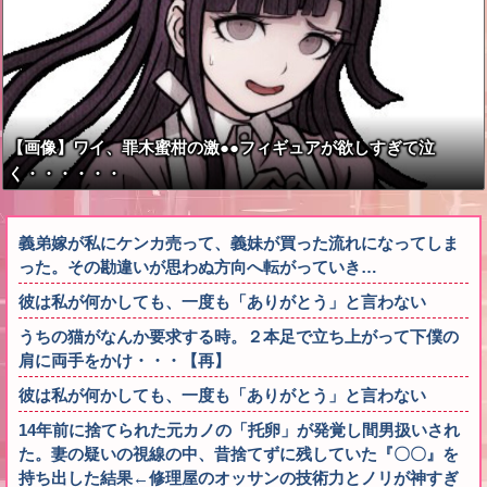
【画像】ワイ、罪木蜜柑の激●●フィギュアが欲しすぎて泣
く・・・・・・
義弟嫁が私にケンカ売って、義妹が買った流れになってしま
った。その勘違いが思わぬ方向へ転がっていき…
彼は私が何かしても、一度も「ありがとう」と言わない
うちの猫がなんか要求する時。２本足で立ち上がって下僕の
肩に両手をかけ・・・【再】
彼は私が何かしても、一度も「ありがとう」と言わない
14年前に捨てられた元カノの「托卵」が発覚し間男扱いされ
た。妻の疑いの視線の中、昔捨てずに残していた『〇〇』を
持ち出した結果←修理屋のオッサンの技術力とノリが神すぎ