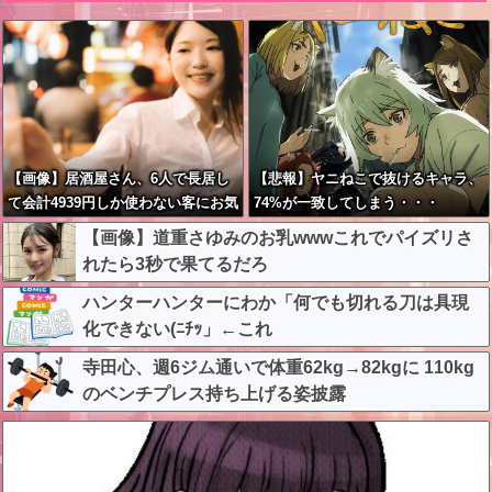
【画像】居酒屋さん、6人で長居し
【悲報】ヤニねこで抜けるキャラ、
て会計4939円しか使わない客にお気
74%が一致してしまう・・・
持ち表明してしまう←コレどっちが
【画像】道重さゆみのお乳wwwこれでパイズリさ
悪いんや？？？？？？
れたら3秒で果てるだろ
ハンターハンターにわか「何でも切れる刀は具現
化できない(ﾆﾁｯ」←これ
寺田心、週6ジム通いで体重62kg→82kgに 110kg
のベンチプレス持ち上げる姿披露