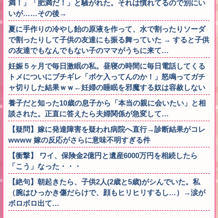
満！」「肥満だ！」と騒がれた。それは慣れてるので別にい
いが……その後→
夏に手作りの冷やし飴の原液を作って、水で割ったりソーダ
で割ったりして子供の友達にも振る舞っていた → すると子供
の友達でもなんでもない子のママがうちに来て…
妊娠５ヶ月で毎日激眠の私。昼寝の時間に毎日電話してくる
トメについにブチギレ「ボケ入ってんのか！」怒鳴ってガチ
ャ切りした結果ｗｗ←妊婦の睡眠を邪魔する奴は容赦しない
養子だと知った10歳の息子から「本当の親に会いたい」と相
談された。正直に答えたら夫婦関係が急変して…
【疑問】嫁に発達障害を疑われ病院へ直行→診断結果がコレ
wwww 嫁の反応がさらに意味不明すぎる件
【衝撃】 ワイ、保険金2億円と遺産6000万円を相続したら
「こう」なった・・・
【絶句】朝起きたら、子供2人(2歳と5歳)がシんでいた。私
（腕はひっかき傷だらけで、顔もヒリヒリするし…）→涙が
ボロボロ出て…