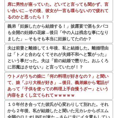
席に男性が座っていた。どいてと言っても聞かず、言
い合いに→その後、彼女が一言も喋らないので疲れて
るのかと思ったら！？
義弟「妊娠したから結婚する！」披露宴で酒もタバコ
も全開の妊婦の花嫁→後日「中の人は残念な事になり
ました」←そもそも本当に妊娠してたのか？
夫は前妻と離婚して１年後、私と結婚した。離婚理由
は「トメと合わなくてそれが夫婦不和へと繋がった」
という事だった。夫は「前の結婚で懲りた。おふくろ
に邪魔はさせない」と言っていたが！？
ウトメがうちの娘に「何の料理が好きなの？」と聞い
て、娘「ぶり大根が好き」→後日、義弟嫁から電話が
あって「子供を使っての料理上手自慢うざー」という
内容をまくし立てられてｗｗｗｗｗ
１０年付き合ってた彼氏が心変わりして別れた。それ
から２年後、私が結婚したと聞いた元カレからポエム
全開のロミオLINEが来た→さらに夫にイタ電もしてい