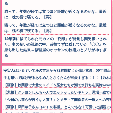
る
猫って、年数が経てば立つほど距離が近くなるのかな。最近
は、枕の横で寝てる。【再】
猫って、年数が経てば立つほど距離が近くなるのかな。最近
は、枕の横で寝てる。【再】
14年前に捨てられた元カノの「托卵」が発覚し間男扱いされ
た。妻の疑いの視線の中、昔捨てずに残していた『〇〇』を
持ち出した結果←修理屋のオッサンの技術力とノリが神すぎ
る
宇宙人はいる？いて座の方角から72秒間捉えた強い電波、50年間正
手を繋いで駆け寄るあやめんとさくたんが可愛すぎる！！！【乃木坂
【画像】秋葉原で大量のメイド＆巫女たちが潮で水打ちを実施wwww
【悲報】クレヨンしんちゃんでエッッッしたいキャラ、満場一致で決
「今日のお前らが言うな大賞？」とメディア関係者の一般人への苦
【画像】深田恭子さん（43）の私服、とんでもなく可愛いと話題にw