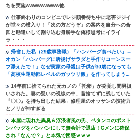
ちを実施wwwwwwwww他
仕事終わりのコンビニでレジ順番待ち中に老害ジジイ
が堂々の横入り！「次の方どうぞ」の案内を自分への合
図と勘違いして割り込む身勝手な俺様思考にイライ
ラ・・・
帰省した私（29歳事務職）「ハンバーグ食べたい」→
オカン「ハンバーグに唐揚げサラダと手作りコーンスー
プ添えたで！」なぜ実家の母親は子供が30歳になっても
「高校生運動部レベルのガッツリ飯」を作ってしまう...
14年前に捨てられた元カノの「托卵」が発覚し間男扱
いされた。妻の疑いの視線の中、昔捨てずに残していた
『〇〇』を持ち出した結果←修理屋のオッサンの技術力
とノリが神すぎる
本屋に現れた異臭＆浮浪者風の男、ペタンコのボスト
ンバッグをパンパンにして無会計で退店！Gメンに確保
され「なんで？」と本気で困惑ｗｗｗ